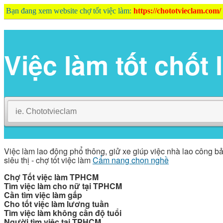
Bạn đang xem website chợ tốt việc làm:
https://chototvieclam.com/