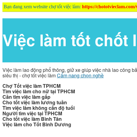
Bạn đang xem website chợ tốt việc làm:
https://chototvieclam.com/