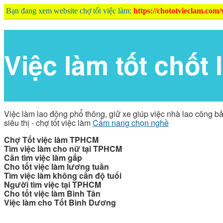
Bạn đang xem website chợ tốt việc làm:
https://chototvieclam.com