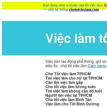
Bạn đang xem website chợ tốt việc làm:
h
>> trên hệ thống
chototvieclam.com