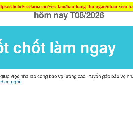
ttps://chototvieclam.com/viec-lam/ban-hang-thu-ngan/nhan-vien-b