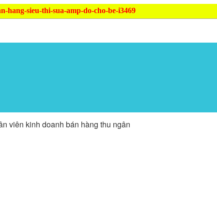
an-hang-sieu-thi-sua-amp-do-cho-be-i3469