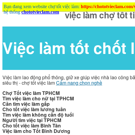
Bạn đang xem website chợ tốt việc làm:
https://chototvieclam.com
hệ thống
chototvieclam.com