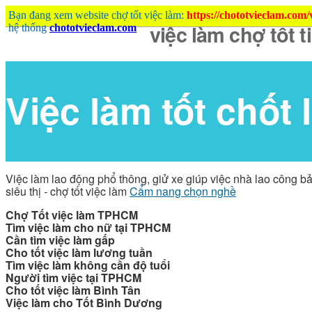
Bạn đang xem website chợ tốt việc làm:
https://chototvieclam.com
hệ thống
chototvieclam.com