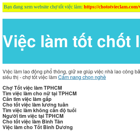
Bạn đang xem website chợ tốt việc làm:
https://chototvieclam.com