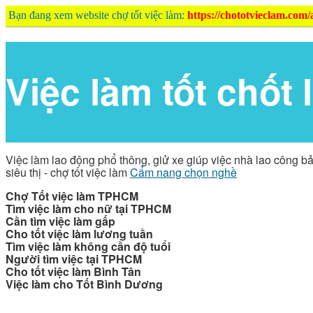
Bạn đang xem website chợ tốt việc làm:
https://chototvieclam.com/