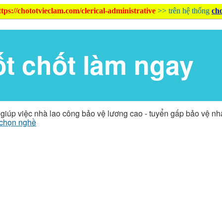
ttps://chototvieclam.com/clerical-administrative
>> trên hệ thống
ch