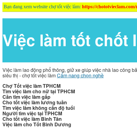
Bạn đang xem website chợ tốt việc làm:
https://chototvieclam.com