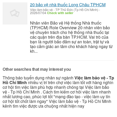
20 bảo vệ nhà thuốc Long Châu TPHCM
Việc làm bảo vệ
-
TP Thủ Đức (Tp Hồ Chí Minh)
-
2026/07/04
Check with seller
Nhân viên Bảo vệ Hệ thống Nhà thuốc
(TP.HCM) Role Overview 20 nhân viên bảo
vệ chuyên trách cho hệ thống nhà thuốc tại
các quận trên địa bàn TP.HCM. Vai trò của
bạn là người bảo đảm sự an toàn, trật tự và
tạo cảm giác an tâm cho khách hàng ngay từ
kh...
Other searches that may interest you
Thông báo tuyển dụng nhân sự ngành
Việc làm bảo vệ - Tp
Hồ Chí Minh
nhiều vị trí trên chợ việc làm tốt với hàng nghìn
cơ hội tìm việc làm phù hợp nhanh chóng tại Việc làm bảo
vệ - Tp Hồ Chí Minh . Cách tìm kiếm cơ hôi việc làm nhanh
nhất lương cao, phúc lợi tốt "mạng đào tạo - việc làm uy tín
cơ hội tốt chốt làm ngay" Việc làm bảo vệ - Tp Hồ Chí Minh
kênh tìm việc được ưa chuộng nhất hiện nay