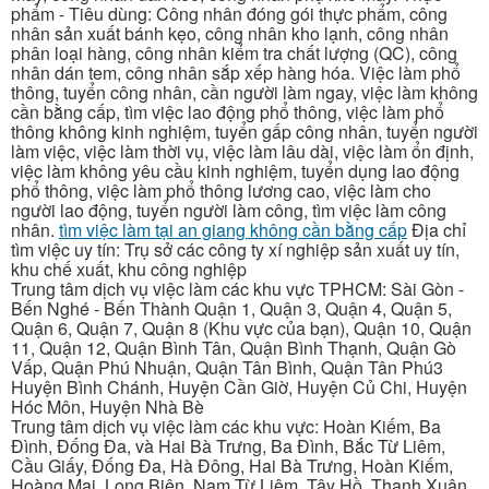
phẩm - Tiêu dùng: Công nhân đóng gói thực phẩm, công
nhân sản xuất bánh kẹo, công nhân kho lạnh, công nhân
phân loại hàng, công nhân kiểm tra chất lượng (QC), công
nhân dán tem, công nhân sắp xếp hàng hóa. Việc làm phổ
thông, tuyển công nhân, cần người làm ngay, việc làm không
cần bằng cấp, tìm việc lao động phổ thông, việc làm phổ
thông không kinh nghiệm, tuyển gấp công nhân, tuyển người
làm việc, việc làm thời vụ, việc làm lâu dài, việc làm ổn định,
việc làm không yêu cầu kinh nghiệm, tuyển dụng lao động
phổ thông, việc làm phổ thông lương cao, việc làm cho
người lao động, tuyển người làm công, tìm việc làm công
nhân.
tìm việc làm tại an giang không cần bằng cấp
Địa chỉ
tìm việc uy tín: Trụ sở các công ty xí nghiệp sản xuất uy tín,
khu chế xuất, khu công nghiệp
Trung tâm dịch vụ việc làm các khu vực TPHCM: Sài Gòn -
Bến Nghé - Bến Thành Quận 1, Quận 3, Quận 4, Quận 5,
Quận 6, Quận 7, Quận 8 (Khu vực của bạn), Quận 10, Quận
11, Quận 12, Quận Bình Tân, Quận Bình Thạnh, Quận Gò
Vấp, Quận Phú Nhuận, Quận Tân Bình, Quận Tân Phú3
Huyện Bình Chánh, Huyện Cần Giờ, Huyện Củ Chi, Huyện
Hóc Môn, Huyện Nhà Bè
Trung tâm dịch vụ việc làm các khu vực: Hoàn Kiếm, Ba
Đình, Đống Đa, và Hai Bà Trưng, Ba Đình, Bắc Từ Liêm,
Cầu Giấy, Đống Đa, Hà Đông, Hai Bà Trưng, Hoàn Kiếm,
Hoàng Mai, Long Biên, Nam Từ Liêm, Tây Hồ, Thanh Xuân