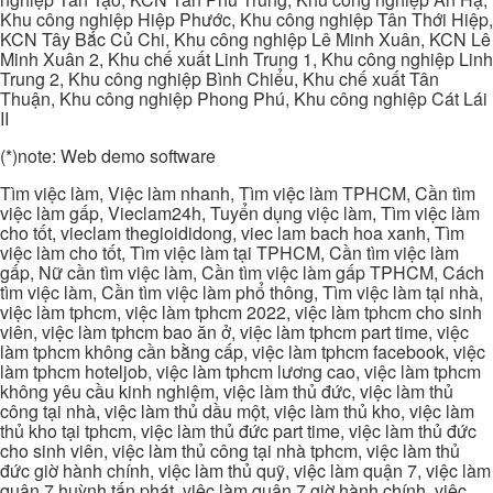
Khu công nghiệp Hiệp Phước, Khu công nghiệp Tân Thới Hiệp,
KCN Tây Bắc Củ Chi, Khu công nghiệp Lê Minh Xuân, KCN Lê
Minh Xuân 2, Khu chế xuất Linh Trung 1, Khu công nghiệp Linh
Trung 2, Khu công nghiệp Bình Chiểu, Khu chế xuất Tân
Thuận, Khu công nghiệp Phong Phú, Khu công nghiệp Cát Lái
II
(*)note: Web demo software
Tìm việc làm, Việc làm nhanh, Tìm việc làm TPHCM, Cần tìm
việc làm gấp, Vieclam24h, Tuyển dụng việc làm, Tìm việc làm
cho tốt, vieclam thegioididong, viec lam bach hoa xanh, Tìm
việc làm cho tốt, Tìm việc làm tại TPHCM, Cần tìm việc làm
gấp, Nữ cần tìm việc làm, Cần tìm việc làm gấp TPHCM, Cách
tìm việc làm, Cần tìm việc làm phổ thông, Tìm việc làm tại nhà,
việc làm tphcm, việc làm tphcm 2022, việc làm tphcm cho sinh
viên, việc làm tphcm bao ăn ở, việc làm tphcm part time, việc
làm tphcm không cần bằng cấp, việc làm tphcm facebook, việc
làm tphcm hoteljob, việc làm tphcm lương cao, việc làm tphcm
không yêu cầu kinh nghiệm, việc làm thủ đức, việc làm thủ
công tại nhà, việc làm thủ dầu một, việc làm thủ kho, việc làm
thủ kho tại tphcm, việc làm thủ đức part time, việc làm thủ đức
cho sinh viên, việc làm thủ công tại nhà tphcm, việc làm thủ
đức giờ hành chính, việc làm thủ quỹ, việc làm quận 7, việc làm
quận 7 huỳnh tấn phát, việc làm quận 7 giờ hành chính, việc