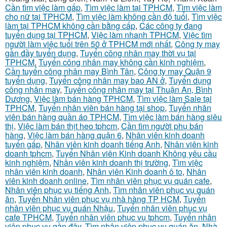
Cần tìm việc làm gấp
,
Tìm việc làm tại TPHCM
,
Tìm việc làm
cho nữ tại TPHCM
,
Tìm việc làm không cần độ tuổi
,
Tìm việc
làm tại TPHCM không cần bằng cấp
,
Các công ty đang
tuyển dụng tại TPHCM
,
Việc làm nhanh TPHCM
,
Việc tìm
người làm việc tuổi trên 50 ở TPHCM mới nhất
,
Công ty may
gần đầy tuyển dụng
,
Tuyển công nhân may thời vụ tại
TPHCM
,
Tuyển công nhân may không cần kinh nghiệm
,
Cần tuyển công nhân may Bình Tân
,
Công ty may Quận 9
tuyển dụng
,
Tuyển công nhân may bao AN ở
,
Tuyển dụng
công nhân may
,
Tuyển công nhân may tại Thuận An, Bình
Dương
,
Việc làm bán hàng TPHCM
,
Tìm việc làm Sale tại
TPHCM
,
Tuyển nhân viên bán hàng tại shop
,
Tuyển nhân
viên bán hàng quần áo TPHCM
,
Tìm việc làm bán hàng siêu
thị
,
Việc làm bán thịt heo tphcm
,
Cần tìm người phụ bán
hàng
,
Việc làm bán hàng quận 6
,
Nhân viên kinh doanh
tuyển gấp
,
Nhân viên kinh doanh tiếng Anh
,
Nhân viên kinh
doanh tphcm
,
Tuyển Nhân viên Kinh doanh Không yêu cầu
kinh nghiệm
,
Nhân viên kinh doanh thị trường
,
Tìm việc
nhân viên kinh doanh
,
Nhân viên Kinh doanh ô to
,
Nhân
viên kinh doanh online
,
Tìm nhân viên phục vụ quán cafe
,
Nhân viên phục vụ tiếng Anh
,
Tìm nhân viên phục vụ quán
ăn
,
Tuyển Nhân viên phục vụ nhà hàng TP HCM
,
Tuyển
nhân viên phục vụ quán Nhậu
,
Tuyển nhân viên phục vụ
cafe TPHCM
,
Tuyển nhân viên phục vụ tphcm
,
Tuyển nhân
viên phục vụ gần đây
,
Tìm nhân viên phục vụ quán ăn
,
Nhà