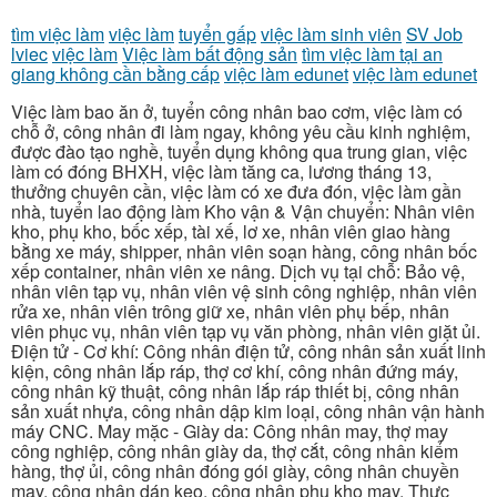
tìm việc làm
việc làm
tuyển gấp
việc làm sinh viên
SV Job
lviec
việc làm
Việc làm bất động sản
tìm việc làm tại an
giang không cần bằng cấp
việc làm edunet
việc làm edunet
Việc làm bao ăn ở, tuyển công nhân bao cơm, việc làm có
chỗ ở, công nhân đi làm ngay, không yêu cầu kinh nghiệm,
được đào tạo nghề, tuyển dụng không qua trung gian, việc
làm có đóng BHXH, việc làm tăng ca, lương tháng 13,
thưởng chuyên cần, việc làm có xe đưa đón, việc làm gần
nhà, tuyển lao động làm Kho vận & Vận chuyển: Nhân viên
kho, phụ kho, bốc xếp, tài xế, lơ xe, nhân viên giao hàng
bằng xe máy, shipper, nhân viên soạn hàng, công nhân bốc
xếp container, nhân viên xe nâng. Dịch vụ tại chỗ: Bảo vệ,
nhân viên tạp vụ, nhân viên vệ sinh công nghiệp, nhân viên
rửa xe, nhân viên trông giữ xe, nhân viên phụ bếp, nhân
viên phục vụ, nhân viên tạp vụ văn phòng, nhân viên giặt ủi.
Điện tử - Cơ khí: Công nhân điện tử, công nhân sản xuất linh
kiện, công nhân lắp ráp, thợ cơ khí, công nhân đứng máy,
công nhân kỹ thuật, công nhân lắp ráp thiết bị, công nhân
sản xuất nhựa, công nhân dập kim loại, công nhân vận hành
máy CNC. May mặc - Giày da: Công nhân may, thợ may
công nghiệp, công nhân giày da, thợ cắt, công nhân kiểm
hàng, thợ ủi, công nhân đóng gói giày, công nhân chuyền
may, công nhân dán keo, công nhân phụ kho may. Thực