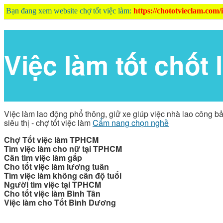
Bạn đang xem website chợ tốt việc làm:
https://chototvieclam.com/