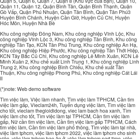
Quận 5, Quận 6, Quận 7, Quận 8 (Khu vực của bạn), Quận 10,
Quận 11, Quận 12, Quận Bình Tân, Quận Bình Thạnh, Quận
Gò Vấp, Quận Phú Nhuận, Quận Tân Bình, Quận Tân Phú3
Huyện Bình Chánh, Huyện Cần Giờ, Huyện Củ Chi, Huyện
Hóc Môn, Huyện Nhà Bè
Khu công nghiệp Đông Nam, Khu công nghiệp Vĩnh Lộc, Khu
công nghiệp Vĩnh Lộc 3, Khu công nghiệp Tân Bình, Khu công
nghiệp Tân Tạo, KCN Tân Phú Trung, Khu công nghiệp An Hạ,
Khu công nghiệp Hiệp Phước, Khu công nghiệp Tân Thới Hiệp,
KCN Tây Bắc Củ Chi, Khu công nghiệp Lê Minh Xuân, KCN Lê
Minh Xuân 2, Khu chế xuất Linh Trung 1, Khu công nghiệp Linh
Trung 2, Khu công nghiệp Bình Chiểu, Khu chế xuất Tân
Thuận, Khu công nghiệp Phong Phú, Khu công nghiệp Cát Lái
II
(*)note: Web demo software
Tìm việc làm, Việc làm nhanh, Tìm việc làm TPHCM, Cần tìm
việc làm gấp, Vieclam24h, Tuyển dụng việc làm, Tìm việc làm
cho tốt, vieclam thegioididong, viec lam bach hoa xanh, Tìm
việc làm cho tốt, Tìm việc làm tại TPHCM, Cần tìm việc làm
gấp, Nữ cần tìm việc làm, Cần tìm việc làm gấp TPHCM, Cách
tìm việc làm, Cần tìm việc làm phổ thông, Tìm việc làm tại nhà,
việc làm tphcm, việc làm tphcm 2022, việc làm tphcm cho sinh
viên, việc làm tphcm bao ăn ở, việc làm tphcm part time, việc