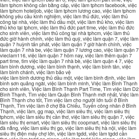
làm tphcm không cần bằng cấp, việc làm tphcm facebook, việc
làm tphcm hoteljob, việc làm tphcm lương cao, việc làm tphcm
không yêu cầu kinh nghiệm, việc làm thủ đức, việc làm thủ
công tại nhà, việc làm thủ dầu một, việc làm thủ kho, việc làm
thủ kho tại tphcm, việc làm thủ đức part time, việc làm thủ đức
cho sinh viên, việc làm thủ công tại nhà tphcm, việc làm thủ
đức giờ hành chính, việc làm thủ quỹ, việc làm quận 7, việc làm
quận 7 huỳnh tấn phát, việc làm quận 7 giờ hành chính, việc
làm quận 7 nhà be, việc làm quận 7 lương cao, việc làm quận 7
vieclam116, việc làm quận 7 hôm nay, việc làm thêm quận 7
part time, tìm việc làm quận 7 nhà bè, việc làm quận 4 7, việc
làm bình dương, việc làm bình thạnh, việc làm bình tân, việc
làm bình chánh, việc làm bảo vệ
việc làm bình dương thủ dầu một, việc làm bình định, việc làm
bình sơn quảng ngãi, việc làm bình minh, Việc làm Bình Thạnh
cho sinh viên, Việc làm Bình Thạnh Part Time, Tìm việc làm D2
Bình Thạnh, Tìm việc làm Quận Bình Thạnh mới nhất, Việc làm
Bình Thạnh cho tốt, Tìm việc làm cho người lớn tuổi ở Bình
Thạnh, Tìm việc làm ở chợ Bà Chiểu, Tuyển công nhân ở Bình
Thạnh, việc làm, gg map, việc làm siêu thị, việc làm siêu thị
tphcm, việc làm siêu thị cần thơ, việc làm siêu thị quận 7, việc
làm siêu thị emart, việc làm siêu thị coopmart, việc làm siêu thị
đà nẵng, việc làm siêu thị go, việc làm siêu thị hà nội, việc làm
siêu thị điện máy chợ lớn, việc làm tgdd, việc làm tgdd cần