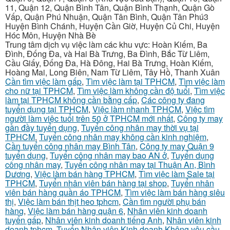
11, Quận 12, Quận Bình Tân, Quận Bình Thạnh, Quận Gò
Vấp, Quận Phú Nhuận, Quận Tân Bình, Quận Tân Phú3
Huyện Bình Chánh, Huyện Cần Giờ, Huyện Củ Chi, Huyện
Hóc Môn, Huyện Nhà Bè
Trung tâm dịch vụ việc làm các khu vực: Hoàn Kiếm, Ba
Đình, Đống Đa, và Hai Bà Trưng, Ba Đình, Bắc Từ Liêm,
Cầu Giấy, Đống Đa, Hà Đông, Hai Bà Trưng, Hoàn Kiếm,
Hoàng Mai, Long Biên, Nam Từ Liêm, Tây Hồ, Thanh Xuân
Cần tìm việc làm gấp
,
Tìm việc làm tại TPHCM
,
Tìm việc làm
cho nữ tại TPHCM
,
Tìm việc làm không cần độ tuổi
,
Tìm việc
làm tại TPHCM không cần bằng cấp
,
Các công ty đang
tuyển dụng tại TPHCM
,
Việc làm nhanh TPHCM
,
Việc tìm
người làm việc tuổi trên 50 ở TPHCM mới nhất
,
Công ty may
gần đầy tuyển dụng
,
Tuyển công nhân may thời vụ tại
TPHCM
,
Tuyển công nhân may không cần kinh nghiệm
,
Cần tuyển công nhân may Bình Tân
,
Công ty may Quận 9
tuyển dụng
,
Tuyển công nhân may bao AN ở
,
Tuyển dụng
công nhân may
,
Tuyển công nhân may tại Thuận An, Bình
Dương
,
Việc làm bán hàng TPHCM
,
Tìm việc làm Sale tại
TPHCM
,
Tuyển nhân viên bán hàng tại shop
,
Tuyển nhân
viên bán hàng quần áo TPHCM
,
Tìm việc làm bán hàng siêu
thị
,
Việc làm bán thịt heo tphcm
,
Cần tìm người phụ bán
hàng
,
Việc làm bán hàng quận 6
,
Nhân viên kinh doanh
tuyển gấp
,
Nhân viên kinh doanh tiếng Anh
,
Nhân viên kinh
doanh tphcm
,
Tuyển Nhân viên Kinh doanh Không yêu cầu