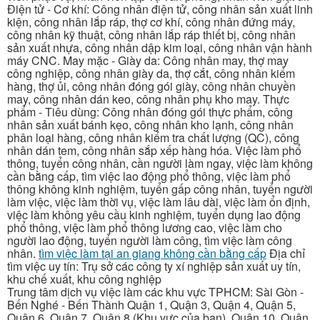
Điện tử - Cơ khí: Công nhân điện tử, công nhân sản xuất linh
kiện, công nhân lắp ráp, thợ cơ khí, công nhân đứng máy,
công nhân kỹ thuật, công nhân lắp ráp thiết bị, công nhân
sản xuất nhựa, công nhân dập kim loại, công nhân vận hành
máy CNC. May mặc - Giày da: Công nhân may, thợ may
công nghiệp, công nhân giày da, thợ cắt, công nhân kiểm
hàng, thợ ủi, công nhân đóng gói giày, công nhân chuyền
may, công nhân dán keo, công nhân phụ kho may. Thực
phẩm - Tiêu dùng: Công nhân đóng gói thực phẩm, công
nhân sản xuất bánh kẹo, công nhân kho lạnh, công nhân
phân loại hàng, công nhân kiểm tra chất lượng (QC), công
nhân dán tem, công nhân sắp xếp hàng hóa. Việc làm phổ
thông, tuyển công nhân, cần người làm ngay, việc làm không
cần bằng cấp, tìm việc lao động phổ thông, việc làm phổ
thông không kinh nghiệm, tuyển gấp công nhân, tuyển người
làm việc, việc làm thời vụ, việc làm lâu dài, việc làm ổn định,
việc làm không yêu cầu kinh nghiệm, tuyển dụng lao động
phổ thông, việc làm phổ thông lương cao, việc làm cho
người lao động, tuyển người làm công, tìm việc làm công
nhân.
tìm việc làm tại an giang không cần bằng cấp
Địa chỉ
tìm việc uy tín: Trụ sở các công ty xí nghiệp sản xuất uy tín,
khu chế xuất, khu công nghiệp
Trung tâm dịch vụ việc làm các khu vực TPHCM: Sài Gòn -
Bến Nghé - Bến Thành Quận 1, Quận 3, Quận 4, Quận 5,
Quận 6, Quận 7, Quận 8 (Khu vực của bạn), Quận 10, Quận