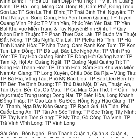
Ninh Bình: TP Hoa Lư, Tam Điệp Phú Thọ: TP Việt Trì Quảng
Ninh: TP Hạ Long, Móng Cái, Uông Bí, Cẩm Phả, Đông Triều
Sơn La: TP Sơn La Thái Bình: TP Thái Bình Thái Nguyên: TP
Thái Nguyên, Sông Công, Phổ Yên Tuyên Quang: TP Tuyên
Quang Vĩnh Phúc: TP Vĩnh Yên, Phúc Yên Yên Bái: TP Yên
Bái Khu vực Miền Trung & Tây NguyênBình Định: TP Quy
Nhơn Bình Thuận: TP Phan Thiết Đắk Lắk: TP Buôn Ma Thuột
Đắk Nông: TP Gia Nghĩa Gia Lai: TP Pleiku Hà Tĩnh: TP Hà
Tĩnh Khánh Hòa: TP Nha Trang, Cam Ranh Kon Tum: TP Kon
Tum Lâm Đồng: TP Đà Lạt, Bảo Lộc Nghệ An: TP Vinh Phú
Yên: TP Tuy Hòa Quảng Bình: TP Đồng Hới Quảng Nam: TP
Tam Kỳ, Hội An Quảng Ngãi: TP Quảng Ngãi Quảng Trị: TP
Đông Hà Thanh Hóa: TP Thanh Hóa, Sầm Sơn Khu vực Miền
NamAn Giang: TP Long Xuyên, Châu Đốc Bà Rịa – Vũng Tàu:
TP Bà Rịa, Vũng Tàu, Phú Mỹ Bạc Liêu: TP Bạc Liêu Bến Tre:
TP Bến Tre Bình Dương: TP Thủ Dầu Một, Dĩ An, Thuận An,
Tân Uyên, Bến Cát Cà Mau: TP Cà Mau Cần Thơ: TP Cần Thơ
(trực thuộc Trung ương) Đồng Nai: TP Biên Hòa, Long Khánh
Đồng Tháp: TP Cao Lãnh, Sa Đéc, Hồng Ngự Hậu Giang: TP
Vị Thanh, Ngã Bảy Kiên Giang: TP Rạch Giá, Hà Tiên, Phú
Quốc Long An: TP Tân An Sóc Trăng: TP Sóc Trăng Tây Ninh:
TP Tây Ninh Tiền Giang: TP Mỹ Tho, Gò Công Trà Vinh: TP
Trà Vinh Vĩnh Long: TP Vĩnh Long
Sài Gòn - Bến Nghé - Bến Thành Quận 1, Quận 3, Quận 4,