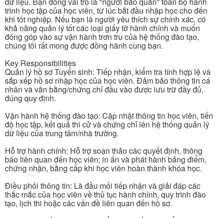
dữ liệu. Bạn đóng vai trò là "người bảo quản" toàn bộ hành
trình học tập của học viên, từ lúc bắt đầu nhập học cho đến
khi tốt nghiệp. Nếu bạn là người yêu thích sự chính xác, có
khả năng quản lý tốt các loại giấy tờ hành chính và muốn
đóng góp vào sự vận hành trơn tru của hệ thống đào tạo,
chúng tôi rất mong được đồng hành cùng bạn.
Key Responsibilities
Quản lý hồ sơ Tuyển sinh: Tiếp nhận, kiểm tra tính hợp lệ và
sắp xếp hồ sơ nhập học của học viên. Đảm bảo thông tin cá
nhân và văn bằng/chứng chỉ đầu vào được lưu trữ đầy đủ,
đúng quy định.
Vận hành hệ thống đào tạo: Cập nhật thông tin học viên, tiến
độ học tập, kết quả thi cử và chứng chỉ lên hệ thống quản lý
dữ liệu của trung tâm/nhà trường.
Hỗ trợ hành chính: Hỗ trợ soạn thảo các quyết định, thông
báo liên quan đến học viên; in ấn và phát hành bảng điểm,
chứng nhận, bằng cấp khi học viên hoàn thành khóa học.
Điều phối thông tin: Là đầu mối tiếp nhận và giải đáp các
thắc mắc của học viên về thủ tục hành chính, quy trình đào
tạo, lịch thi hoặc các vấn đề liên quan đến hồ sơ.