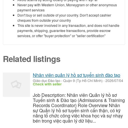
Never pay with Western Union, Moneygram or other anonymous
payment services
Don't buy or sell outside of your country. Don't accept cashier
cheques from outside your country
This site is never involved in any transaction, and does not handle
payments, shipping, guarantee transactions, provide escrow
services, or offer "buyer protection" or "seller certification"
Related listings
Nhân viên quản lý hồ sơ tuyển sinh đào tạo
Giáo dục Đào tạo
-
Quận 9 (Tp Hồ Chí Minh)
-
2026/07/04
Check with seller
Job Description: Nhân viên Quản lý hồ sơ
Tuyển sinh & Đào tạo (Admissions & Training
Records Coordinator) Role Overview Nhân
sự Quản lý hồ sơ tuyển sinh cẩn thận, có kỹ
năng tổ chức công việc khoa học và sự nhạy
bén trong việc quản lý dữ liệu...