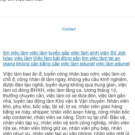
Contact
tìm việc làm
việc làm
tuyển gấp
việc làm sinh viên
SV Job
lviec
việc làm
Việc làm bất động sản
tìm việc làm tại an
giang không cần bằng cấp
việc làm edunet
việc làm edunet
Việc làm bao ăn ở, tuyển công nhân bao cơm, việc làm có
chỗ ở, công nhân đi làm ngay, không yêu cầu kinh nghiệm,
được đào tạo nghề, tuyển dụng không qua trung gian, việc
làm có đóng BHXH, việc làm tăng ca, lương tháng 13,
thưởng chuyên cần, việc làm có xe đưa đón, việc làm gần
nhà, tuyển lao động làm Kho vận & Vận chuyển: Nhân viên
kho, phụ kho, bốc xếp, tài xế, lơ xe, nhân viên giao hàng
bằng xe máy, shipper, nhân viên soạn hàng, công nhân bốc
xếp container, nhân viên xe nâng. Dịch vụ tại chỗ: Bảo vệ,
nhân viên tạp vụ, nhân viên vệ sinh công nghiệp, nhân viên
rửa xe, nhân viên trông giữ xe, nhân viên phụ bếp, nhân
viên phục vụ, nhân viên tạp vụ văn phòng, nhân viên giặt ủi.