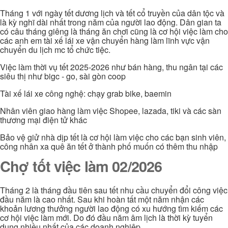
Tháng 1 với ngày tết dương lịch và tết cổ truyền của dân tộc và
là kỳ nghĩ dài nhất trong năm của người lao động. Dân gian ta
có câu tháng giêng là tháng ăn chơi cũng là cơ hội việc làm cho
các anh em tài xế lái xe vận chuyển hàng làm lĩnh vực vận
chuyển du lịch mc tổ chức tiệc.
Việc làm thời vụ tết 2025-2026 như bán hàng, thu ngân tại các
siêu thị như bigc - go, sài gòn coop
Tài xế lái xe công nghệ: chạy grab bike, baemin
Nhân viên giao hàng làm việc Shopee, lazada, tiki và các sàn
thương mại điện tử khác
Bảo vệ giử nhà dịp tết là cơ hội làm việc cho các bạn sinh viên,
công nhân xa quê ăn tết ở thành phố muốn có thêm thu nhập
Chợ tốt việc làm 02/2026
Tháng 2 là tháng đầu tiên sau tết nhu cầu chuyển đổi công việc
đầu năm là cao nhất. Sau khi hoàn tất một năm nhận các
khoản lương thưởng người lao động có xu hướng tìm kiếm các
cơ hội việc làm mới. Do đó đầu năm âm lịch là thời kỳ tuyển
dụng nhiều nhất của các doanh nghiệp.