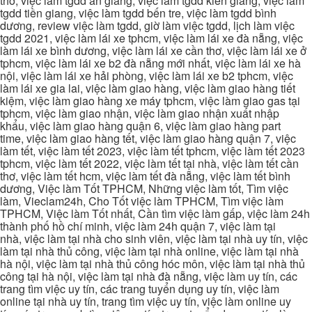
thơ, việc làm tgdd an giang, việc làm tgdd kiên giang, việc làm
tgdd tiền giang, việc làm tgdd bến tre, việc làm tgdd bình
dương, review việc làm tgdd, giờ làm việc tgdd, lịch làm việc
tgdd 2021, việc làm lái xe tphcm, việc làm lái xe đà nẵng, việc
làm lái xe bình dương, việc làm lái xe cần thơ, việc làm lái xe ở
tphcm, việc làm lái xe b2 đà nẵng mới nhất, việc làm lái xe hà
nội, việc làm lái xe hải phòng, việc làm lái xe b2 tphcm, việc
làm lái xe gia lai, việc làm giao hàng, việc làm giao hàng tiết
kiệm, việc làm giao hàng xe máy tphcm, việc làm giao gas tại
tphcm, việc làm giao nhận, việc làm giao nhận xuất nhập
khẩu, việc làm giao hàng quận 6, việc làm giao hàng part
time, việc làm giao hàng tết, việc làm giao hàng quận 7, việc
làm tết, việc làm tết 2023, việc làm tết tphcm, việc làm tết 2023
tphcm, việc làm tết 2022, việc làm tết tại nhà, việc làm tết cần
thơ, việc làm tết hcm, việc làm tết đà nẵng, việc làm tết bình
dương, Việc làm Tốt TPHCM, Những việc làm tốt, Tìm việc
làm, Vieclam24h, Cho Tốt việc làm TPHCM, Tìm việc làm
TPHCM, Việc làm Tốt nhất, Cần tìm việc làm gấp, việc làm 24h
thành phố hồ chí minh, việc làm 24h quận 7, việc làm tại
nhà, việc làm tại nhà cho sinh viên, việc làm tại nhà uy tín, việc
làm tại nhà thủ công, việc làm tại nhà online, việc làm tại nhà
hà nội, việc làm tại nhà thủ công hóc môn, việc làm tại nhà thủ
công tại hà nội, việc làm tại nhà đà nẵng, việc làm uy tín, các
trang tìm việc uy tín, các trang tuyển dụng uy tín, việc làm
online tại nhà uy tín, trang tìm việc uy tín, việc làm online uy