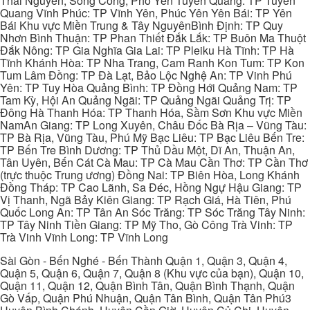
Thái Nguyên, Sông Công, Phổ Yên Tuyên Quang: TP Tuyên
Quang Vĩnh Phúc: TP Vĩnh Yên, Phúc Yên Yên Bái: TP Yên
Bái Khu vực Miền Trung & Tây NguyênBình Định: TP Quy
Nhơn Bình Thuận: TP Phan Thiết Đắk Lắk: TP Buôn Ma Thuột
Đắk Nông: TP Gia Nghĩa Gia Lai: TP Pleiku Hà Tĩnh: TP Hà
Tĩnh Khánh Hòa: TP Nha Trang, Cam Ranh Kon Tum: TP Kon
Tum Lâm Đồng: TP Đà Lạt, Bảo Lộc Nghệ An: TP Vinh Phú
Yên: TP Tuy Hòa Quảng Bình: TP Đồng Hới Quảng Nam: TP
Tam Kỳ, Hội An Quảng Ngãi: TP Quảng Ngãi Quảng Trị: TP
Đông Hà Thanh Hóa: TP Thanh Hóa, Sầm Sơn Khu vực Miền
NamAn Giang: TP Long Xuyên, Châu Đốc Bà Rịa – Vũng Tàu:
TP Bà Rịa, Vũng Tàu, Phú Mỹ Bạc Liêu: TP Bạc Liêu Bến Tre:
TP Bến Tre Bình Dương: TP Thủ Dầu Một, Dĩ An, Thuận An,
Tân Uyên, Bến Cát Cà Mau: TP Cà Mau Cần Thơ: TP Cần Thơ
(trực thuộc Trung ương) Đồng Nai: TP Biên Hòa, Long Khánh
Đồng Tháp: TP Cao Lãnh, Sa Đéc, Hồng Ngự Hậu Giang: TP
Vị Thanh, Ngã Bảy Kiên Giang: TP Rạch Giá, Hà Tiên, Phú
Quốc Long An: TP Tân An Sóc Trăng: TP Sóc Trăng Tây Ninh:
TP Tây Ninh Tiền Giang: TP Mỹ Tho, Gò Công Trà Vinh: TP
Trà Vinh Vĩnh Long: TP Vĩnh Long
Sài Gòn - Bến Nghé - Bến Thành Quận 1, Quận 3, Quận 4,
Quận 5, Quận 6, Quận 7, Quận 8 (Khu vực của bạn), Quận 10,
Quận 11, Quận 12, Quận Bình Tân, Quận Bình Thạnh, Quận
Gò Vấp, Quận Phú Nhuận, Quận Tân Bình, Quận Tân Phú3