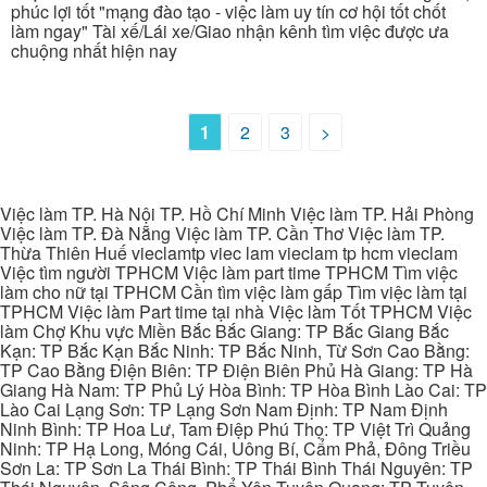
phúc lợi tốt "mạng đào tạo - việc làm uy tín cơ hội tốt chốt
làm ngay" Tài xế/Lái xe/Giao nhận kênh tìm việc được ưa
chuộng nhất hiện nay
1
2
3
>
Việc làm TP. Hà Nội TP. Hồ Chí Minh Việc làm TP. Hải Phòng
Việc làm TP. Đà Nẵng Việc làm TP. Cần Thơ Việc làm TP.
Thừa Thiên Huế vieclamtp viec lam vieclam tp hcm vieclam
Việc tìm người TPHCM Việc làm part time TPHCM Tìm việc
làm cho nữ tại TPHCM Cần tìm việc làm gấp Tìm việc làm tại
TPHCM Việc làm Part time tại nhà Việc làm Tốt TPHCM Việc
làm Chợ Khu vực Miền Bắc Bắc Giang: TP Bắc Giang Bắc
Kạn: TP Bắc Kạn Bắc Ninh: TP Bắc Ninh, Từ Sơn Cao Bằng:
TP Cao Bằng Điện Biên: TP Điện Biên Phủ Hà Giang: TP Hà
Giang Hà Nam: TP Phủ Lý Hòa Bình: TP Hòa Bình Lào Cai: TP
Lào Cai Lạng Sơn: TP Lạng Sơn Nam Định: TP Nam Định
Ninh Bình: TP Hoa Lư, Tam Điệp Phú Thọ: TP Việt Trì Quảng
Ninh: TP Hạ Long, Móng Cái, Uông Bí, Cẩm Phả, Đông Triều
Sơn La: TP Sơn La Thái Bình: TP Thái Bình Thái Nguyên: TP