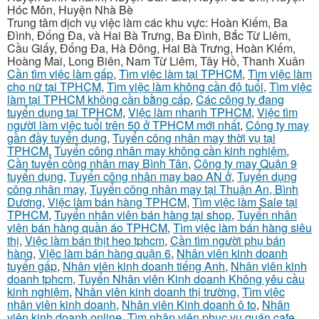
Hóc Môn, Huyện Nhà Bè
Trung tâm dịch vụ việc làm các khu vực: Hoàn Kiếm, Ba
Đình, Đống Đa, và Hai Bà Trưng, Ba Đình, Bắc Từ Liêm,
Cầu Giấy, Đống Đa, Hà Đông, Hai Bà Trưng, Hoàn Kiếm,
Hoàng Mai, Long Biên, Nam Từ Liêm, Tây Hồ, Thanh Xuân
Cần tìm việc làm gấp
,
Tìm việc làm tại TPHCM
,
Tìm việc làm
cho nữ tại TPHCM
,
Tìm việc làm không cần độ tuổi
,
Tìm việc
làm tại TPHCM không cần bằng cấp
,
Các công ty đang
tuyển dụng tại TPHCM
,
Việc làm nhanh TPHCM
,
Việc tìm
người làm việc tuổi trên 50 ở TPHCM mới nhất
,
Công ty may
gần đầy tuyển dụng
,
Tuyển công nhân may thời vụ tại
TPHCM
,
Tuyển công nhân may không cần kinh nghiệm
,
Cần tuyển công nhân may Bình Tân
,
Công ty may Quận 9
tuyển dụng
,
Tuyển công nhân may bao AN ở
,
Tuyển dụng
công nhân may
,
Tuyển công nhân may tại Thuận An, Bình
Dương
,
Việc làm bán hàng TPHCM
,
Tìm việc làm Sale tại
TPHCM
,
Tuyển nhân viên bán hàng tại shop
,
Tuyển nhân
viên bán hàng quần áo TPHCM
,
Tìm việc làm bán hàng siêu
thị
,
Việc làm bán thịt heo tphcm
,
Cần tìm người phụ bán
hàng
,
Việc làm bán hàng quận 6
,
Nhân viên kinh doanh
tuyển gấp
,
Nhân viên kinh doanh tiếng Anh
,
Nhân viên kinh
doanh tphcm
,
Tuyển Nhân viên Kinh doanh Không yêu cầu
kinh nghiệm
,
Nhân viên kinh doanh thị trường
,
Tìm việc
nhân viên kinh doanh
,
Nhân viên Kinh doanh ô to
,
Nhân
viên kinh doanh online
,
Tìm nhân viên phục vụ quán cafe
,