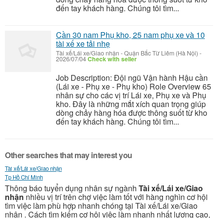
đến tay khách hàng. Chúng tôi tìm...
Cần 30 nam Phụ kho, 25 nam phụ xe và 10
tài xế xe tải nhẹ
Tài xế/Lái xe/Giao nhận
-
Quận Bắc Từ Liêm (Hà Nội)
-
2026/07/04
Check with seller
Job Description: Đội ngũ Vận hành Hậu cần
(Lái xe - Phụ xe - Phụ kho) Role Overview 65
nhân sự cho các vị trí Lái xe, Phụ xe và Phụ
kho. Đây là những mắt xích quan trọng giúp
dòng chảy hàng hóa được thông suốt từ kho
đến tay khách hàng. Chúng tôi tìm...
Other searches that may interest you
Tài xế/Lái xe/Giao nhận
Tp Hồ Chí Minh
Thông báo tuyển dụng nhân sự ngành
Tài xế/Lái xe/Giao
nhận
nhiều vị trí trên chợ việc làm tốt với hàng nghìn cơ hội
tìm việc làm phù hợp nhanh chóng tại Tài xế/Lái xe/Giao
nhận . Cách tìm kiếm cơ hôi việc làm nhanh nhất lương cao,