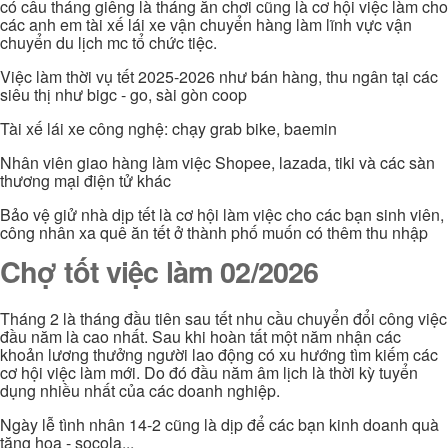
có câu tháng giêng là tháng ăn chơi cũng là cơ hội việc làm cho
các anh em tài xế lái xe vận chuyển hàng làm lĩnh vực vận
chuyển du lịch mc tổ chức tiệc.
Việc làm thời vụ tết 2025-2026 như bán hàng, thu ngân tại các
siêu thị như bigc - go, sài gòn coop
Tài xế lái xe công nghệ: chạy grab bike, baemin
Nhân viên giao hàng làm việc Shopee, lazada, tiki và các sàn
thương mại điện tử khác
Bảo vệ giử nhà dịp tết là cơ hội làm việc cho các bạn sinh viên,
công nhân xa quê ăn tết ở thành phố muốn có thêm thu nhập
Chợ tốt việc làm 02/2026
Tháng 2 là tháng đầu tiên sau tết nhu cầu chuyển đổi công việc
đầu năm là cao nhất. Sau khi hoàn tất một năm nhận các
khoản lương thưởng người lao động có xu hướng tìm kiếm các
cơ hội việc làm mới. Do đó đầu năm âm lịch là thời kỳ tuyển
dụng nhiều nhất của các doanh nghiệp.
Ngày lễ tình nhân 14-2 cũng là dịp để các bạn kinh doanh quà
tặng hoa - socola...