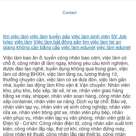
Contact
tìm việc làm
việc làm
tuyển gấp
việc làm sinh viên
SV Job
lviec
việc làm
Việc làm bất động sản
tìm việc làm tại an
giang không cần bằng cấp
việc làm edunet
việc làm edunet
Việc làm bao ăn ở, tuyển công nhân bao cơm, việc làm có
chỗ ở, công nhân đi làm ngay, không yêu cầu kinh nghiệm,
được đào tạo nghề, tuyển dụng không qua trung gian, việc
làm có đóng BHXH, việc làm tăng ca, lương tháng 13,
thưởng chuyên cần, việc làm có xe đưa đón, việc làm gần
nhà, tuyển lao động làm Kho vận & Vận chuyển: Nhân viên
kho, phụ kho, bốc xếp, tài xế, lơ xe, nhân viên giao hàng
bằng xe máy, shipper, nhân viên soạn hàng, công nhân bốc
xếp container, nhân viên xe nâng. Dịch vụ tại chỗ: Bảo vệ,
nhân viên tạp vụ, nhân viên vệ sinh công nghiệp, nhân viên
rửa xe, nhân viên trông giữ xe, nhân viên phụ bếp, nhân
viên phục vụ, nhân viên tạp vụ văn phòng, nhân viên giặt ủi.
Điện tử - Cơ khí: Công nhân điện tử, công nhân sản xuất linh
kiện, công nhân lắp ráp, thợ cơ khí, công nhân đứng máy,
công nhân kỹ thuật, công nhân lắp ráp thiết bị, công nhân