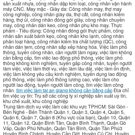
sản xuất nhựa, công nhân dập kim loại, công nhân vận hành
máy CNC. May mặc - Giày da: Công nhân may, thợ may
công nghiệp, công nhân giày da, thợ cắt, công nhân kiểm
hàng, thợ ủi, công nhân đóng gói giày, công nhân chuyền
may, công nhân dán keo, công nhân phụ kho may. Thực
phẩm - Tiêu dùng: Công nhân đóng gói thực phẩm, công
nhân sản xuất bánh kẹo, công nhân kho lạnh, công nhân
phân loại hàng, công nhân kiểm tra chất lượng (QC), công
nhân dán tem, công nhân sắp xếp hàng hóa. Việc làm phổ
thông, tuyển công nhân, cần người làm ngay, việc làm không
cần bằng cấp, tìm việc lao động phổ thông, việc làm phổ
thông không kinh nghiệm, tuyển gấp công nhân, tuyển người
làm việc, việc làm thời vụ, việc làm lâu dài, việc làm ổn định,
việc làm không yêu cầu kinh nghiệm, tuyển dụng lao động
phổ thông, việc làm phổ thông lương cao, việc làm cho
người lao động, tuyển người làm công, tìm việc làm công
nhân.
tìm việc làm tại an giang không cần bằng cấp
Địa chỉ
tìm việc uy tín: Trụ sở các công ty xí nghiệp sản xuất uy tín,
khu chế xuất, khu công nghiệp
Trung tâm dịch vụ việc làm các khu vực TPHCM: Sài Gòn -
Bến Nghé - Bến Thành Quận 1, Quận 3, Quận 4, Quận 5,
Quận 6, Quận 7, Quận 8 (Khu vực của bạn), Quận 10, Quận
11, Quận 12, Quận Bình Tân, Quận Bình Thạnh, Quận Gò
Vấp, Quận Phú Nhuận, Quận Tân Bình, Quận Tân Phú3
Huyện Bình Chánh, Huyện Cần Giờ, Huyện Củ Chi, Huyện