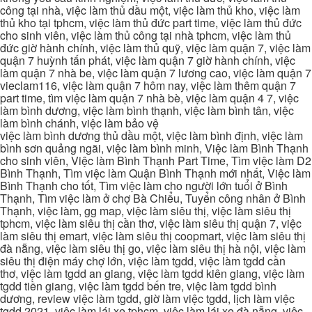
công tại nhà, việc làm thủ dầu một, việc làm thủ kho, việc làm
thủ kho tại tphcm, việc làm thủ đức part time, việc làm thủ đức
cho sinh viên, việc làm thủ công tại nhà tphcm, việc làm thủ
đức giờ hành chính, việc làm thủ quỹ, việc làm quận 7, việc làm
quận 7 huỳnh tấn phát, việc làm quận 7 giờ hành chính, việc
làm quận 7 nhà be, việc làm quận 7 lương cao, việc làm quận 7
vieclam116, việc làm quận 7 hôm nay, việc làm thêm quận 7
part time, tìm việc làm quận 7 nhà bè, việc làm quận 4 7, việc
làm bình dương, việc làm bình thạnh, việc làm bình tân, việc
làm bình chánh, việc làm bảo vệ
việc làm bình dương thủ dầu một, việc làm bình định, việc làm
bình sơn quảng ngãi, việc làm bình minh, Việc làm Bình Thạnh
cho sinh viên, Việc làm Bình Thạnh Part Time, Tìm việc làm D2
Bình Thạnh, Tìm việc làm Quận Bình Thạnh mới nhất, Việc làm
Bình Thạnh cho tốt, Tìm việc làm cho người lớn tuổi ở Bình
Thạnh, Tìm việc làm ở chợ Bà Chiểu, Tuyển công nhân ở Bình
Thạnh, việc làm, gg map, việc làm siêu thị, việc làm siêu thị
tphcm, việc làm siêu thị cần thơ, việc làm siêu thị quận 7, việc
làm siêu thị emart, việc làm siêu thị coopmart, việc làm siêu thị
đà nẵng, việc làm siêu thị go, việc làm siêu thị hà nội, việc làm
siêu thị điện máy chợ lớn, việc làm tgdd, việc làm tgdd cần
thơ, việc làm tgdd an giang, việc làm tgdd kiên giang, việc làm
tgdd tiền giang, việc làm tgdd bến tre, việc làm tgdd bình
dương, review việc làm tgdd, giờ làm việc tgdd, lịch làm việc
tgdd 2021, việc làm lái xe tphcm, việc làm lái xe đà nẵng, việc