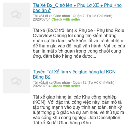
Tài Xế B2_C trở lên + Phụ Lơ XE + Phụ Kho
bao ăn ở
Tài xế/Lái xe/Giao nhận
-
Quận 7 (Tp Hồ Chí Minh)
-
2026/07/04
Check with seller
Tài xế (B2/C trở lên) & Phụ xe - Phụ kho Role
Overview Chúng tôi đang tìm kiếm những
nhân sự tận tâm, sức khỏe tốt và trách nhiệm
để tham gia vào đội ngũ vận hành. Vai trò của
bạn là mắt xích quan trọng trong chuỗi cung
ứng, đảm bảo hàng hóa được...
Tuyển Tài Xế làm việc giao hàng tại KCN
Bằng B2
Tài xế/Lái xe/Giao nhận
-
Quận 12 (Tp Hồ Chí Minh)
-
2026/07/04
Check with seller
Tài xế giao hàng tại các Khu công nghiệp
(KCN). Với đặc thù công việc này, bản mô tả
tập trung mạnh vào quy trình an toàn, tính kỷ
luật trong giờ giấc và sự am hiểu về thủ tục ra
vào cổng khu công nghiệp. Job Description:
Tài xế Xe tải Giao hàng (Khu...