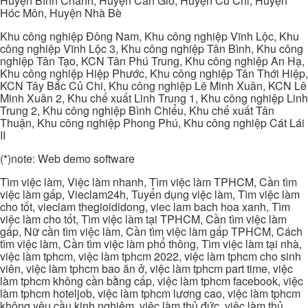
Huyện Bình Chánh, Huyện Cần Giờ, Huyện Củ Chi, Huyện
Hóc Môn, Huyện Nhà Bè
Khu công nghiệp Đông Nam, Khu công nghiệp Vĩnh Lộc, Khu
công nghiệp Vĩnh Lộc 3, Khu công nghiệp Tân Bình, Khu công
nghiệp Tân Tạo, KCN Tân Phú Trung, Khu công nghiệp An Hạ,
Khu công nghiệp Hiệp Phước, Khu công nghiệp Tân Thới Hiệp,
KCN Tây Bắc Củ Chi, Khu công nghiệp Lê Minh Xuân, KCN Lê
Minh Xuân 2, Khu chế xuất Linh Trung 1, Khu công nghiệp Linh
Trung 2, Khu công nghiệp Bình Chiểu, Khu chế xuất Tân
Thuận, Khu công nghiệp Phong Phú, Khu công nghiệp Cát Lái
II
(*)note: Web demo software
Tìm việc làm, Việc làm nhanh, Tìm việc làm TPHCM, Cần tìm
việc làm gấp, Vieclam24h, Tuyển dụng việc làm, Tìm việc làm
cho tốt, vieclam thegioididong, viec lam bach hoa xanh, Tìm
việc làm cho tốt, Tìm việc làm tại TPHCM, Cần tìm việc làm
gấp, Nữ cần tìm việc làm, Cần tìm việc làm gấp TPHCM, Cách
tìm việc làm, Cần tìm việc làm phổ thông, Tìm việc làm tại nhà,
việc làm tphcm, việc làm tphcm 2022, việc làm tphcm cho sinh
viên, việc làm tphcm bao ăn ở, việc làm tphcm part time, việc
làm tphcm không cần bằng cấp, việc làm tphcm facebook, việc
làm tphcm hoteljob, việc làm tphcm lương cao, việc làm tphcm
không yêu cầu kinh nghiệm, việc làm thủ đức, việc làm thủ