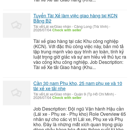
Tuyển Tài Xế làm việc giao hàng tại KCN
Bằng B2
Tài xế/Lái xe/Giao nhận
-
Càng Long (Trà Vinh)
-
2026/07/04
Check with seller
Tài xế giao hàng tại các Khu công nghiệp
(KCN). Với đặc thù công việc này, bản mô tả
tập trung mạnh vào quy trình an toàn, tính kỷ
luật trong giờ giấc và sự am hiểu về thủ tục ra
vào cổng khu công nghiệp. Job Description:
Tài xế Xe tải Giao hàng (Khu...
Cần 30 nam Phụ kho, 25 nam phụ xe và 10
tài xế xe tải nhẹ
Tài xế/Lái xe/Giao nhận
-
Quận 9 (Tp Hồ Chí Minh)
-
2026/07/04
Check with seller
Job Description: Đội ngũ Vận hành Hậu cần
(Lái xe - Phụ xe - Phụ kho) Role Overview 65
nhân sự cho các vị trí Lái xe, Phụ xe và Phụ
kho. Đây là những mắt xích quan trọng giúp
dòng chảy hàng hóa được thông suốt từ kho