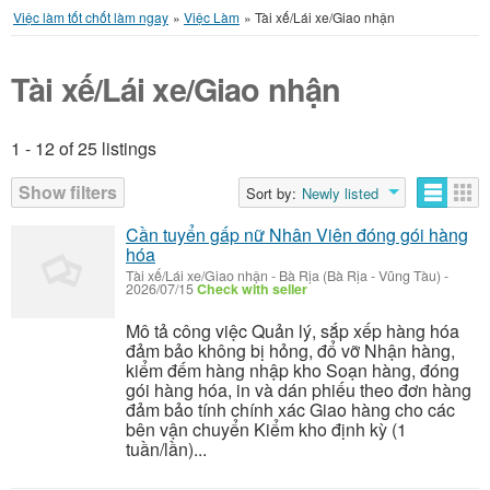
Việc làm tốt chốt làm ngay
»
Việc Làm
»
Tài xế/Lái xe/Giao nhận
Tài xế/Lái xe/Giao nhận
1 - 12 of 25 listings
Listings
Show filters
Sort by:
Newly listed
Cần tuyển gấp nữ Nhân Viên đóng gói hàng
hóa
Tài xế/Lái xe/Giao nhận
-
Bà Rịa (Bà Rịa - Vũng Tàu)
-
2026/07/15
Check with seller
Mô tả công việc Quản lý, sắp xếp hàng hóa
đảm bảo không bị hỏng, đổ vỡ Nhận hàng,
kiểm đếm hàng nhập kho Soạn hàng, đóng
gói hàng hóa, in và dán phiếu theo đơn hàng
đảm bảo tính chính xác Giao hàng cho các
bên vận chuyển Kiểm kho định kỳ (1
tuần/lần)...