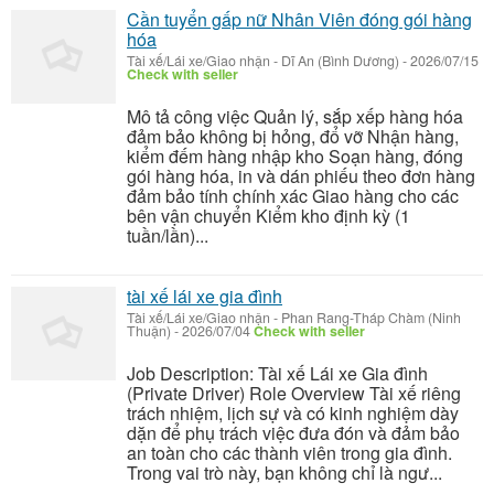
Cần tuyển gấp nữ Nhân Viên đóng gói hàng
hóa
Tài xế/Lái xe/Giao nhận
-
Dĩ An (Bình Dương)
-
2026/07/15
Check with seller
Mô tả công việc Quản lý, sắp xếp hàng hóa
đảm bảo không bị hỏng, đổ vỡ Nhận hàng,
kiểm đếm hàng nhập kho Soạn hàng, đóng
gói hàng hóa, in và dán phiếu theo đơn hàng
đảm bảo tính chính xác Giao hàng cho các
bên vận chuyển Kiểm kho định kỳ (1
tuần/lần)...
tài xế lái xe gia đình
Tài xế/Lái xe/Giao nhận
-
Phan Rang-Tháp Chàm (Ninh
Thuận)
-
2026/07/04
Check with seller
Job Description: Tài xế Lái xe Gia đình
(Private Driver) Role Overview Tài xế riêng
trách nhiệm, lịch sự và có kinh nghiệm dày
dặn để phụ trách việc đưa đón và đảm bảo
an toàn cho các thành viên trong gia đình.
Trong vai trò này, bạn không chỉ là ngư...