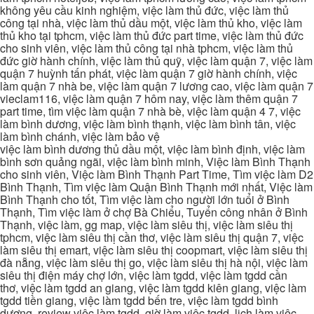
không yêu cầu kinh nghiệm, việc làm thủ đức, việc làm thủ
công tại nhà, việc làm thủ dầu một, việc làm thủ kho, việc làm
thủ kho tại tphcm, việc làm thủ đức part time, việc làm thủ đức
cho sinh viên, việc làm thủ công tại nhà tphcm, việc làm thủ
đức giờ hành chính, việc làm thủ quỹ, việc làm quận 7, việc làm
quận 7 huỳnh tấn phát, việc làm quận 7 giờ hành chính, việc
làm quận 7 nhà be, việc làm quận 7 lương cao, việc làm quận 7
vieclam116, việc làm quận 7 hôm nay, việc làm thêm quận 7
part time, tìm việc làm quận 7 nhà bè, việc làm quận 4 7, việc
làm bình dương, việc làm bình thạnh, việc làm bình tân, việc
làm bình chánh, việc làm bảo vệ
việc làm bình dương thủ dầu một, việc làm bình định, việc làm
bình sơn quảng ngãi, việc làm bình minh, Việc làm Bình Thạnh
cho sinh viên, Việc làm Bình Thạnh Part Time, Tìm việc làm D2
Bình Thạnh, Tìm việc làm Quận Bình Thạnh mới nhất, Việc làm
Bình Thạnh cho tốt, Tìm việc làm cho người lớn tuổi ở Bình
Thạnh, Tìm việc làm ở chợ Bà Chiểu, Tuyển công nhân ở Bình
Thạnh, việc làm, gg map, việc làm siêu thị, việc làm siêu thị
tphcm, việc làm siêu thị cần thơ, việc làm siêu thị quận 7, việc
làm siêu thị emart, việc làm siêu thị coopmart, việc làm siêu thị
đà nẵng, việc làm siêu thị go, việc làm siêu thị hà nội, việc làm
siêu thị điện máy chợ lớn, việc làm tgdd, việc làm tgdd cần
thơ, việc làm tgdd an giang, việc làm tgdd kiên giang, việc làm
tgdd tiền giang, việc làm tgdd bến tre, việc làm tgdd bình
dương, review việc làm tgdd, giờ làm việc tgdd, lịch làm việc