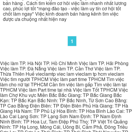
bán hàng . Cách tìm kiếm cơ hôi việc làm nhanh nhất lương
cao, phúc lợi tốt "mạng đào tạo - việc làm uy tín cơ hội tốt
chốt làm ngay" Việc kinh doanh bán hàng kênh tìm việc
được ưa chuộng nhất hiện nay
1
Việc làm TP. Hà Nội TP. Hồ Chí Minh Việc làm TP. Hải Phòng
Việc làm TP. Đà Nẵng Việc làm TP. Cần Thơ Việc làm TP.
Thừa Thiên Huế vieclamtp viec lam vieclam tp hcm vieclam
Việc tìm người TPHCM Việc làm part time TPHCM Tìm việc
làm cho nữ tại TPHCM Cần tìm việc làm gấp Tìm việc làm tại
TPHCM Việc làm Part time tại nhà Việc làm Tốt TPHCM Việc
làm Chợ Khu vực Miền Bắc Bắc Giang: TP Bắc Giang Bắc
Kạn: TP Bắc Kạn Bắc Ninh: TP Bắc Ninh, Từ Sơn Cao Bằng:
TP Cao Bằng Điện Biên: TP Điện Biên Phủ Hà Giang: TP Hà
Giang Hà Nam: TP Phủ Lý Hòa Bình: TP Hòa Bình Lào Cai: TP
Lào Cai Lạng Sơn: TP Lạng Sơn Nam Định: TP Nam Định
Ninh Bình: TP Hoa Lư, Tam Điệp Phú Thọ: TP Việt Trì Quảng
Ninh: TP Hạ Long, Móng Cái, Uông Bí, Cẩm Phả, Đông Triều