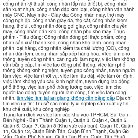
công nhân kỹ thuật, công nhân lắp ráp thiết bị, công nhân
sản xuất nhựa, công nhân dập kim loại, công nhân vận hành
máy CNC. May mặc - Giày da: Công nhân may, thợ may
công nghiệp, công nhân giày da, thợ cắt, công nhân kiểm
hàng, thợ ủi, công nhân đóng gói giày, công nhân chuyền
may, công nhân dán keo, công nhân phụ kho may. Thực
phẩm - Tiêu dùng: Công nhân đóng gói thực phẩm, công
nhân sản xuất bánh kẹo, công nhân kho lạnh, công nhân
phân loại hàng, công nhân kiểm tra chất lượng (QC), công
nhân dán tem, công nhân sắp xếp hàng hóa. Việc làm phổ
thông, tuyển công nhân, cần người làm ngay, việc làm không
cần bằng cấp, tìm việc lao động phổ thông, việc làm phổ
thông không kinh nghiệm, tuyển gấp công nhân, tuyển người
làm việc, việc làm thời vụ, việc làm lâu dài, việc làm ổn định,
việc làm không yêu cầu kinh nghiệm, tuyển dụng lao động
phổ thông, việc làm phổ thông lương cao, việc làm cho
người lao động, tuyển người làm công, tìm việc làm công
nhân.
tìm việc làm tại an giang không cần bằng cấp
Địa chỉ
tìm việc uy tín: Trụ sở các công ty xí nghiệp sản xuất uy tín,
khu chế xuất, khu công nghiệp
Trung tâm dịch vụ việc làm các khu vực TPHCM: Sài Gòn -
Bến Nghé - Bến Thành Quận 1, Quận 3, Quận 4, Quận 5,
Quận 6, Quận 7, Quận 8 (Khu vực của bạn), Quận 10, Quận
11, Quận 12, Quận Bình Tân, Quận Bình Thạnh, Quận Gò
Vấp, Quận Phú Nhuận, Quận Tân Bình, Quận Tân Phú3