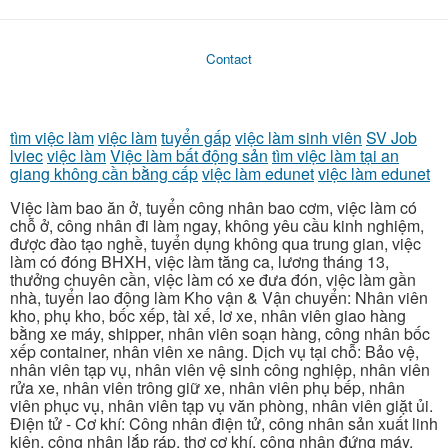
Contact
tìm việc làm
việc làm
tuyển gấp
việc làm sinh viên
SV Job
lviec
việc làm
Việc làm bất động sản
tìm việc làm tại an
giang không cần bằng cấp
việc làm edunet
việc làm edunet
Việc làm bao ăn ở, tuyển công nhân bao cơm, việc làm có
chỗ ở, công nhân đi làm ngay, không yêu cầu kinh nghiệm,
được đào tạo nghề, tuyển dụng không qua trung gian, việc
làm có đóng BHXH, việc làm tăng ca, lương tháng 13,
thưởng chuyên cần, việc làm có xe đưa đón, việc làm gần
nhà, tuyển lao động làm Kho vận & Vận chuyển: Nhân viên
kho, phụ kho, bốc xếp, tài xế, lơ xe, nhân viên giao hàng
bằng xe máy, shipper, nhân viên soạn hàng, công nhân bốc
xếp container, nhân viên xe nâng. Dịch vụ tại chỗ: Bảo vệ,
nhân viên tạp vụ, nhân viên vệ sinh công nghiệp, nhân viên
rửa xe, nhân viên trông giữ xe, nhân viên phụ bếp, nhân
viên phục vụ, nhân viên tạp vụ văn phòng, nhân viên giặt ủi.
Điện tử - Cơ khí: Công nhân điện tử, công nhân sản xuất linh
kiện, công nhân lắp ráp, thợ cơ khí, công nhân đứng máy,