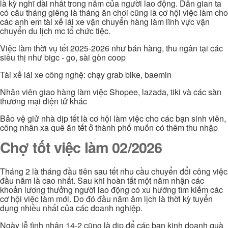
là kỳ nghĩ dài nhất trong năm của người lao động. Dân gian ta
có câu tháng giêng là tháng ăn chơi cũng là cơ hội việc làm cho
các anh em tài xế lái xe vận chuyển hàng làm lĩnh vực vận
chuyển du lịch mc tổ chức tiệc.
Việc làm thời vụ tết 2025-2026 như bán hàng, thu ngân tại các
siêu thị như bigc - go, sài gòn coop
Tài xế lái xe công nghệ: chạy grab bike, baemin
Nhân viên giao hàng làm việc Shopee, lazada, tiki và các sàn
thương mại điện tử khác
Bảo vệ giử nhà dịp tết là cơ hội làm việc cho các bạn sinh viên,
công nhân xa quê ăn tết ở thành phố muốn có thêm thu nhập
Chợ tốt việc làm 02/2026
Tháng 2 là tháng đầu tiên sau tết nhu cầu chuyển đổi công việc
đầu năm là cao nhất. Sau khi hoàn tất một năm nhận các
khoản lương thưởng người lao động có xu hướng tìm kiếm các
cơ hội việc làm mới. Do đó đầu năm âm lịch là thời kỳ tuyển
dụng nhiều nhất của các doanh nghiệp.
Ngày lễ tình nhân 14-2 cũng là dịp để các bạn kinh doanh quà