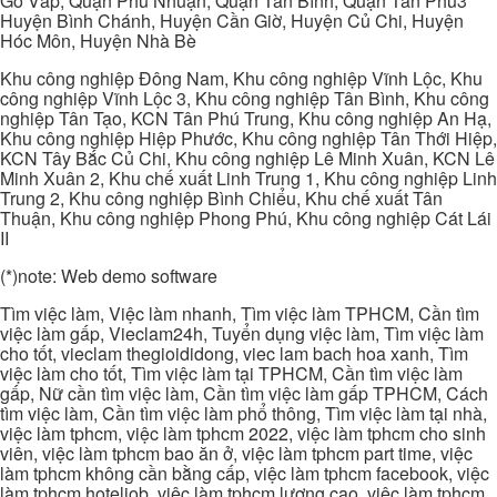
Gò Vấp, Quận Phú Nhuận, Quận Tân Bình, Quận Tân Phú3
Huyện Bình Chánh, Huyện Cần Giờ, Huyện Củ Chi, Huyện
Hóc Môn, Huyện Nhà Bè
Khu công nghiệp Đông Nam, Khu công nghiệp Vĩnh Lộc, Khu
công nghiệp Vĩnh Lộc 3, Khu công nghiệp Tân Bình, Khu công
nghiệp Tân Tạo, KCN Tân Phú Trung, Khu công nghiệp An Hạ,
Khu công nghiệp Hiệp Phước, Khu công nghiệp Tân Thới Hiệp,
KCN Tây Bắc Củ Chi, Khu công nghiệp Lê Minh Xuân, KCN Lê
Minh Xuân 2, Khu chế xuất Linh Trung 1, Khu công nghiệp Linh
Trung 2, Khu công nghiệp Bình Chiểu, Khu chế xuất Tân
Thuận, Khu công nghiệp Phong Phú, Khu công nghiệp Cát Lái
II
(*)note: Web demo software
Tìm việc làm, Việc làm nhanh, Tìm việc làm TPHCM, Cần tìm
việc làm gấp, Vieclam24h, Tuyển dụng việc làm, Tìm việc làm
cho tốt, vieclam thegioididong, viec lam bach hoa xanh, Tìm
việc làm cho tốt, Tìm việc làm tại TPHCM, Cần tìm việc làm
gấp, Nữ cần tìm việc làm, Cần tìm việc làm gấp TPHCM, Cách
tìm việc làm, Cần tìm việc làm phổ thông, Tìm việc làm tại nhà,
việc làm tphcm, việc làm tphcm 2022, việc làm tphcm cho sinh
viên, việc làm tphcm bao ăn ở, việc làm tphcm part time, việc
làm tphcm không cần bằng cấp, việc làm tphcm facebook, việc
làm tphcm hoteljob, việc làm tphcm lương cao, việc làm tphcm