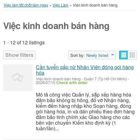
Việc làm tốt chốt làm ngay
»
Việc Làm
»
Việc kinh doanh bán hàng
Việc kinh doanh bán hàng
1 - 12 of 12 listings
Listings
Show filters
Sort by:
Newly listed
Cần tuyển gấp nữ Nhân Viên đóng gói hàng
hóa
Việc kinh doanh bán hàng
-
Quận 7 (Tp Hồ Chí Minh)
-
2026/07/15
Check with seller
Mô tả công việc Quản lý, sắp xếp hàng hóa
đảm bảo không bị hỏng, đổ vỡ Nhận hàng,
kiểm đếm hàng nhập kho Soạn hàng, đóng
gói hàng hóa, in và dán phiếu theo đơn hàng
đảm bảo tính chính xác Giao hàng cho các
bên vận chuyển Kiểm kho định kỳ (1
tuần/lần)...