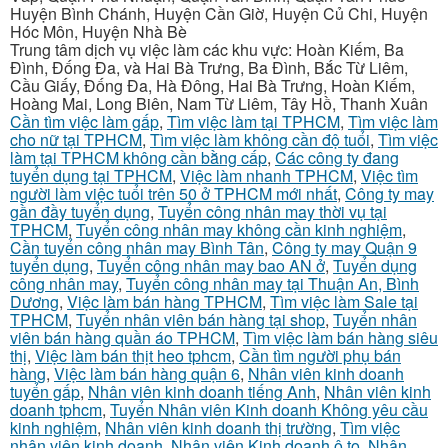
Huyện Bình Chánh, Huyện Cần Giờ, Huyện Củ Chi, Huyện
Hóc Môn, Huyện Nhà Bè
Trung tâm dịch vụ việc làm các khu vực: Hoàn Kiếm, Ba
Đình, Đống Đa, và Hai Bà Trưng, Ba Đình, Bắc Từ Liêm,
Cầu Giấy, Đống Đa, Hà Đông, Hai Bà Trưng, Hoàn Kiếm,
Hoàng Mai, Long Biên, Nam Từ Liêm, Tây Hồ, Thanh Xuân
Cần tìm việc làm gấp
,
Tìm việc làm tại TPHCM
,
Tìm việc làm
cho nữ tại TPHCM
,
Tìm việc làm không cần độ tuổi
,
Tìm việc
làm tại TPHCM không cần bằng cấp
,
Các công ty đang
tuyển dụng tại TPHCM
,
Việc làm nhanh TPHCM
,
Việc tìm
người làm việc tuổi trên 50 ở TPHCM mới nhất
,
Công ty may
gần đầy tuyển dụng
,
Tuyển công nhân may thời vụ tại
TPHCM
,
Tuyển công nhân may không cần kinh nghiệm
,
Cần tuyển công nhân may Bình Tân
,
Công ty may Quận 9
tuyển dụng
,
Tuyển công nhân may bao AN ở
,
Tuyển dụng
công nhân may
,
Tuyển công nhân may tại Thuận An, Bình
Dương
,
Việc làm bán hàng TPHCM
,
Tìm việc làm Sale tại
TPHCM
,
Tuyển nhân viên bán hàng tại shop
,
Tuyển nhân
viên bán hàng quần áo TPHCM
,
Tìm việc làm bán hàng siêu
thị
,
Việc làm bán thịt heo tphcm
,
Cần tìm người phụ bán
hàng
,
Việc làm bán hàng quận 6
,
Nhân viên kinh doanh
tuyển gấp
,
Nhân viên kinh doanh tiếng Anh
,
Nhân viên kinh
doanh tphcm
,
Tuyển Nhân viên Kinh doanh Không yêu cầu
kinh nghiệm
,
Nhân viên kinh doanh thị trường
,
Tìm việc
nhân viên kinh doanh
,
Nhân viên Kinh doanh ô to
,
Nhân