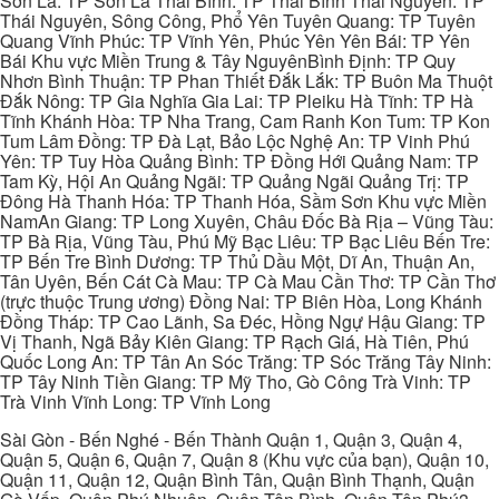
Sơn La: TP Sơn La Thái Bình: TP Thái Bình Thái Nguyên: TP
Thái Nguyên, Sông Công, Phổ Yên Tuyên Quang: TP Tuyên
Quang Vĩnh Phúc: TP Vĩnh Yên, Phúc Yên Yên Bái: TP Yên
Bái Khu vực Miền Trung & Tây NguyênBình Định: TP Quy
Nhơn Bình Thuận: TP Phan Thiết Đắk Lắk: TP Buôn Ma Thuột
Đắk Nông: TP Gia Nghĩa Gia Lai: TP Pleiku Hà Tĩnh: TP Hà
Tĩnh Khánh Hòa: TP Nha Trang, Cam Ranh Kon Tum: TP Kon
Tum Lâm Đồng: TP Đà Lạt, Bảo Lộc Nghệ An: TP Vinh Phú
Yên: TP Tuy Hòa Quảng Bình: TP Đồng Hới Quảng Nam: TP
Tam Kỳ, Hội An Quảng Ngãi: TP Quảng Ngãi Quảng Trị: TP
Đông Hà Thanh Hóa: TP Thanh Hóa, Sầm Sơn Khu vực Miền
NamAn Giang: TP Long Xuyên, Châu Đốc Bà Rịa – Vũng Tàu:
TP Bà Rịa, Vũng Tàu, Phú Mỹ Bạc Liêu: TP Bạc Liêu Bến Tre:
TP Bến Tre Bình Dương: TP Thủ Dầu Một, Dĩ An, Thuận An,
Tân Uyên, Bến Cát Cà Mau: TP Cà Mau Cần Thơ: TP Cần Thơ
(trực thuộc Trung ương) Đồng Nai: TP Biên Hòa, Long Khánh
Đồng Tháp: TP Cao Lãnh, Sa Đéc, Hồng Ngự Hậu Giang: TP
Vị Thanh, Ngã Bảy Kiên Giang: TP Rạch Giá, Hà Tiên, Phú
Quốc Long An: TP Tân An Sóc Trăng: TP Sóc Trăng Tây Ninh:
TP Tây Ninh Tiền Giang: TP Mỹ Tho, Gò Công Trà Vinh: TP
Trà Vinh Vĩnh Long: TP Vĩnh Long
Sài Gòn - Bến Nghé - Bến Thành Quận 1, Quận 3, Quận 4,
Quận 5, Quận 6, Quận 7, Quận 8 (Khu vực của bạn), Quận 10,
Quận 11, Quận 12, Quận Bình Tân, Quận Bình Thạnh, Quận