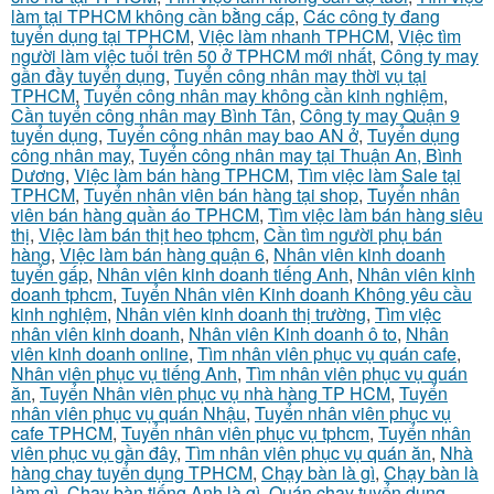
làm tại TPHCM không cần bằng cấp
,
Các công ty đang
tuyển dụng tại TPHCM
,
Việc làm nhanh TPHCM
,
Việc tìm
người làm việc tuổi trên 50 ở TPHCM mới nhất
,
Công ty may
gần đầy tuyển dụng
,
Tuyển công nhân may thời vụ tại
TPHCM
,
Tuyển công nhân may không cần kinh nghiệm
,
Cần tuyển công nhân may Bình Tân
,
Công ty may Quận 9
tuyển dụng
,
Tuyển công nhân may bao AN ở
,
Tuyển dụng
công nhân may
,
Tuyển công nhân may tại Thuận An, Bình
Dương
,
Việc làm bán hàng TPHCM
,
Tìm việc làm Sale tại
TPHCM
,
Tuyển nhân viên bán hàng tại shop
,
Tuyển nhân
viên bán hàng quần áo TPHCM
,
Tìm việc làm bán hàng siêu
thị
,
Việc làm bán thịt heo tphcm
,
Cần tìm người phụ bán
hàng
,
Việc làm bán hàng quận 6
,
Nhân viên kinh doanh
tuyển gấp
,
Nhân viên kinh doanh tiếng Anh
,
Nhân viên kinh
doanh tphcm
,
Tuyển Nhân viên Kinh doanh Không yêu cầu
kinh nghiệm
,
Nhân viên kinh doanh thị trường
,
Tìm việc
nhân viên kinh doanh
,
Nhân viên Kinh doanh ô to
,
Nhân
viên kinh doanh online
,
Tìm nhân viên phục vụ quán cafe
,
Nhân viên phục vụ tiếng Anh
,
Tìm nhân viên phục vụ quán
ăn
,
Tuyển Nhân viên phục vụ nhà hàng TP HCM
,
Tuyển
nhân viên phục vụ quán Nhậu
,
Tuyển nhân viên phục vụ
cafe TPHCM
,
Tuyển nhân viên phục vụ tphcm
,
Tuyển nhân
viên phục vụ gần đây
,
Tìm nhân viên phục vụ quán ăn
,
Nhà
hàng chay tuyển dụng TPHCM
,
Chạy bàn là gì
,
Chạy bàn là
làm gì
,
Chạy bàn tiếng Anh là gì
,
Quán chay tuyển dụng
,