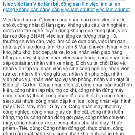
lviec
việc làm
Việc làm bất động sản
tìm việc làm tại an
giang không cần bằng cấp
việc làm edunet
việc làm edunet
Việc làm bao ăn ở, tuyển công nhân bao cơm, việc làm có
chỗ ở, công nhân đi làm ngay, không yêu cầu kinh nghiệm,
được đào tạo nghề, tuyển dụng không qua trung gian, việc
làm có đóng BHXH, việc làm tăng ca, lương tháng 13,
thưởng chuyên cần, việc làm có xe đưa đón, việc làm gần
nhà, tuyển lao động làm Kho vận & Vận chuyển: Nhân viên
kho, phụ kho, bốc xếp, tài xế, lơ xe, nhân viên giao hàng
bằng xe máy, shipper, nhân viên soạn hàng, công nhân bốc
xếp container, nhân viên xe nâng. Dịch vụ tại chỗ: Bảo vệ,
nhân viên tạp vụ, nhân viên vệ sinh công nghiệp, nhân viên
rửa xe, nhân viên trông giữ xe, nhân viên phụ bếp, nhân
viên phục vụ, nhân viên tạp vụ văn phòng, nhân viên giặt ủi.
Điện tử - Cơ khí: Công nhân điện tử, công nhân sản xuất linh
kiện, công nhân lắp ráp, thợ cơ khí, công nhân đứng máy,
công nhân kỹ thuật, công nhân lắp ráp thiết bị, công nhân
sản xuất nhựa, công nhân dập kim loại, công nhân vận hành
máy CNC. May mặc - Giày da: Công nhân may, thợ may
công nghiệp, công nhân giày da, thợ cắt, công nhân kiểm
hàng, thợ ủi, công nhân đóng gói giày, công nhân chuyền
may, công nhân dán keo, công nhân phụ kho may. Thực
phẩm - Tiêu dùng: Công nhân đóng gói thực phẩm, công
nhân sản xuất bánh kẹo, công nhân kho lạnh, công nhân