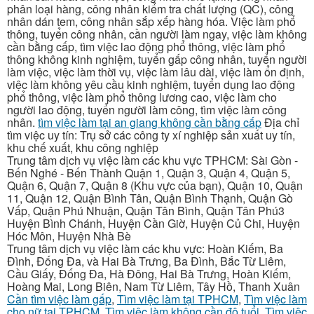
phân loại hàng, công nhân kiểm tra chất lượng (QC), công
nhân dán tem, công nhân sắp xếp hàng hóa. Việc làm phổ
thông, tuyển công nhân, cần người làm ngay, việc làm không
cần bằng cấp, tìm việc lao động phổ thông, việc làm phổ
thông không kinh nghiệm, tuyển gấp công nhân, tuyển người
làm việc, việc làm thời vụ, việc làm lâu dài, việc làm ổn định,
việc làm không yêu cầu kinh nghiệm, tuyển dụng lao động
phổ thông, việc làm phổ thông lương cao, việc làm cho
người lao động, tuyển người làm công, tìm việc làm công
nhân.
tìm việc làm tại an giang không cần bằng cấp
Địa chỉ
tìm việc uy tín: Trụ sở các công ty xí nghiệp sản xuất uy tín,
khu chế xuất, khu công nghiệp
Trung tâm dịch vụ việc làm các khu vực TPHCM: Sài Gòn -
Bến Nghé - Bến Thành Quận 1, Quận 3, Quận 4, Quận 5,
Quận 6, Quận 7, Quận 8 (Khu vực của bạn), Quận 10, Quận
11, Quận 12, Quận Bình Tân, Quận Bình Thạnh, Quận Gò
Vấp, Quận Phú Nhuận, Quận Tân Bình, Quận Tân Phú3
Huyện Bình Chánh, Huyện Cần Giờ, Huyện Củ Chi, Huyện
Hóc Môn, Huyện Nhà Bè
Trung tâm dịch vụ việc làm các khu vực: Hoàn Kiếm, Ba
Đình, Đống Đa, và Hai Bà Trưng, Ba Đình, Bắc Từ Liêm,
Cầu Giấy, Đống Đa, Hà Đông, Hai Bà Trưng, Hoàn Kiếm,
Hoàng Mai, Long Biên, Nam Từ Liêm, Tây Hồ, Thanh Xuân
Cần tìm việc làm gấp
,
Tìm việc làm tại TPHCM
,
Tìm việc làm
cho nữ tại TPHCM
,
Tìm việc làm không cần độ tuổi
,
Tìm việc