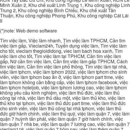
Minh Xuân 2, Khu chế xuất Linh Trung 1, Khu công nghiệp Linh
Trung 2, Khu công nghiệp Bình Chiểu, Khu chế xuất Tân
Thuận, Khu công nghiệp Phong Phú, Khu công nghiệp Cát Lái
II
(*)note: Web demo software
Tìm việc làm, Việc làm nhanh, Tìm việc làm TPHCM, Cần tìm
việc làm gấp, Vieclam24h, Tuyển dụng việc làm, Tìm việc làm
cho tốt, vieclam thegioididong, viec lam bach hoa xanh, Tìm
việc làm cho tốt, Tìm việc làm tại TPHCM, Cần tìm việc làm
gấp, Nữ cần tìm việc làm, Cần tìm việc làm gấp TPHCM, Cách
tìm việc làm, Cần tìm việc làm phổ thông, Tìm việc làm tại nhà,
việc làm tphcm, việc làm tphcm 2022, việc làm tphcm cho sinh
viên, việc làm tphcm bao ăn ở, việc làm tphcm part time, việc
làm tphcm không cần bằng cấp, việc làm tphcm facebook, việc
làm tphcm hoteljob, việc làm tphcm lương cao, việc làm tphcm
không yêu cầu kinh nghiệm, việc làm thủ đức, việc làm thủ
công tại nhà, việc làm thủ dầu một, việc làm thủ kho, việc làm
thủ kho tại tphcm, việc làm thủ đức part time, việc làm thủ đức
cho sinh viên, việc làm thủ công tại nhà tphcm, việc làm thủ
đức giờ hành chính, việc làm thủ quỹ, việc làm quận 7, việc làm
quận 7 huỳnh tấn phát, việc làm quận 7 giờ hành chính, việc
làm quận 7 nhà be, việc làm quận 7 lương cao, việc làm quận 7
vieclam116, việc làm quận 7 hôm nay, việc làm thêm quận 7