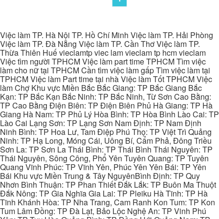
Việc làm TP. Hà Nội TP. Hồ Chí Minh Việc làm TP. Hải Phòng
Việc làm TP. Đà Nẵng Việc làm TP. Cần Thơ Việc làm TP.
Thừa Thiên Huế vieclamtp viec lam vieclam tp hcm vieclam
Việc tìm người TPHCM Việc làm part time TPHCM Tìm việc
làm cho nữ tại TPHCM Cần tìm việc làm gấp Tìm việc làm tại
TPHCM Việc làm Part time tại nhà Việc làm Tốt TPHCM Việc
làm Chợ Khu vực Miền Bắc Bắc Giang: TP Bắc Giang Bắc
Kạn: TP Bắc Kạn Bắc Ninh: TP Bắc Ninh, Từ Sơn Cao Bằng:
TP Cao Bằng Điện Biên: TP Điện Biên Phủ Hà Giang: TP Hà
Giang Hà Nam: TP Phủ Lý Hòa Bình: TP Hòa Bình Lào Cai: TP
Lào Cai Lạng Sơn: TP Lạng Sơn Nam Định: TP Nam Định
Ninh Bình: TP Hoa Lư, Tam Điệp Phú Thọ: TP Việt Trì Quảng
Ninh: TP Hạ Long, Móng Cái, Uông Bí, Cẩm Phả, Đông Triều
Sơn La: TP Sơn La Thái Bình: TP Thái Bình Thái Nguyên: TP
Thái Nguyên, Sông Công, Phổ Yên Tuyên Quang: TP Tuyên
Quang Vĩnh Phúc: TP Vĩnh Yên, Phúc Yên Yên Bái: TP Yên
Bái Khu vực Miền Trung & Tây NguyênBình Định: TP Quy
Nhơn Bình Thuận: TP Phan Thiết Đắk Lắk: TP Buôn Ma Thuột
Đắk Nông: TP Gia Nghĩa Gia Lai: TP Pleiku Hà Tĩnh: TP Hà
Tĩnh Khánh Hòa: TP Nha Trang, Cam Ranh Kon Tum: TP Kon
Tum Lâm Đồng: TP Đà Lạt, Bảo Lộc Nghệ An: TP Vinh Phú