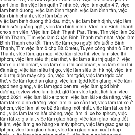
part time, tìm việc làm quận 7 nhà bè, việc làm quận 4 7, việc
làm bình dương, việc làm bình thạnh, việc làm bình tân, việc
làm bình chánh, việc làm bảo vệ
việc làm bình dương thủ dầu một, việc làm bình định, việc làm
bình sơn quảng ngãi, việc làm bình minh, Việc làm Bình Thạnh
cho sinh viên, Việc làm Bình Thạnh Part Time, Tìm việc làm D2
Bình Thạnh, Tìm việc làm Quận Bình Thạnh mới nhất, Việc làm
Bình Thạnh cho tốt, Tìm việc làm cho người lớn tuổi ở Bình
Thạnh, Tìm việc làm ở chợ Bà Chiểu, Tuyển công nhân ở Bình
Thạnh, việc làm, gg map, việc làm siêu thị, việc làm siêu thị
tphcm, việc làm siêu thị cần thơ, việc làm siêu thị quận 7, việc
làm siêu thị emart, việc làm siêu thị coopmart, việc làm siêu thị
đà nẵng, việc làm siêu thị go, việc làm siêu thị hà nội, việc làm
siêu thị điện máy chợ lớn, việc làm tgdd, việc làm tgdd cần
thơ, việc làm tgdd an giang, việc làm tgdd kiên giang, việc làm
tgdd tiền giang, việc làm tgdd bến tre, việc làm tgdd bình
dương, review việc làm tgdd, giờ làm việc tgdd, lịch làm việc
tgdd 2021, việc làm lái xe tphcm, việc làm lái xe đà nẵng, việc
làm lái xe bình dương, việc làm lái xe cần thơ, việc làm lái xe ở
tphcm, việc làm lái xe b2 đà nẵng mới nhất, việc làm lái xe hà
nội, việc làm lái xe hải phòng, việc làm lái xe b2 tphcm, việc
làm lái xe gia lai, việc làm giao hàng, việc làm giao hàng tiết
kiệm, việc làm giao hàng xe máy tphcm, việc làm giao gas tại
tphcm, việc làm giao nhận, việc làm giao nhận xuất nhập
khẩu, việc làm giao hàng quận 6, việc làm giao hàng part