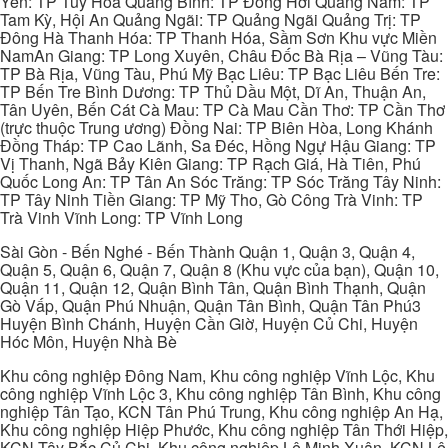
Yên: TP Tuy Hòa Quảng Bình: TP Đồng Hới Quảng Nam: TP
Tam Kỳ, Hội An Quảng Ngãi: TP Quảng Ngãi Quảng Trị: TP
Đông Hà Thanh Hóa: TP Thanh Hóa, Sầm Sơn Khu vực Miền
NamAn Giang: TP Long Xuyên, Châu Đốc Bà Rịa – Vũng Tàu:
TP Bà Rịa, Vũng Tàu, Phú Mỹ Bạc Liêu: TP Bạc Liêu Bến Tre:
TP Bến Tre Bình Dương: TP Thủ Dầu Một, Dĩ An, Thuận An,
Tân Uyên, Bến Cát Cà Mau: TP Cà Mau Cần Thơ: TP Cần Thơ
(trực thuộc Trung ương) Đồng Nai: TP Biên Hòa, Long Khánh
Đồng Tháp: TP Cao Lãnh, Sa Đéc, Hồng Ngự Hậu Giang: TP
Vị Thanh, Ngã Bảy Kiên Giang: TP Rạch Giá, Hà Tiên, Phú
Quốc Long An: TP Tân An Sóc Trăng: TP Sóc Trăng Tây Ninh:
TP Tây Ninh Tiền Giang: TP Mỹ Tho, Gò Công Trà Vinh: TP
Trà Vinh Vĩnh Long: TP Vĩnh Long
Sài Gòn - Bến Nghé - Bến Thành Quận 1, Quận 3, Quận 4,
Quận 5, Quận 6, Quận 7, Quận 8 (Khu vực của bạn), Quận 10,
Quận 11, Quận 12, Quận Bình Tân, Quận Bình Thạnh, Quận
Gò Vấp, Quận Phú Nhuận, Quận Tân Bình, Quận Tân Phú3
Huyện Bình Chánh, Huyện Cần Giờ, Huyện Củ Chi, Huyện
Hóc Môn, Huyện Nhà Bè
Khu công nghiệp Đông Nam, Khu công nghiệp Vĩnh Lộc, Khu
công nghiệp Vĩnh Lộc 3, Khu công nghiệp Tân Bình, Khu công
nghiệp Tân Tạo, KCN Tân Phú Trung, Khu công nghiệp An Hạ,
Khu công nghiệp Hiệp Phước, Khu công nghiệp Tân Thới Hiệp,
KCN Tây Bắc Củ Chi, Khu công nghiệp Lê Minh Xuân, KCN Lê