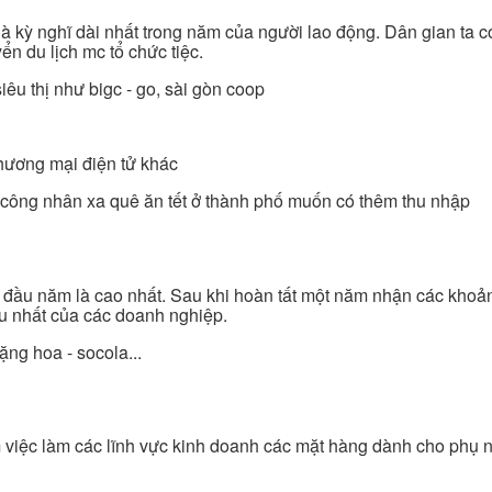
 là kỳ nghĩ dài nhất trong năm của người lao động. Dân gian ta c
ển du lịch mc tổ chức tiệc.
iêu thị như bigc - go, sài gòn coop
thương mại điện tử khác
n, công nhân xa quê ăn tết ở thành phố muốn có thêm thu nhập
c đầu năm là cao nhất. Sau khi hoàn tất một năm nhận các khoả
ều nhất của các doanh nghiệp.
ặng hoa - socola...
m việc làm các lĩnh vực kinh doanh các mặt hàng dành cho phụ 