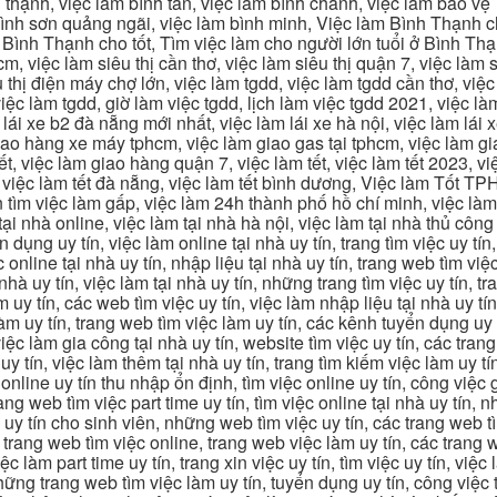
 thạnh, việc làm bình tân, việc làm bình chánh, việc làm bảo vệ
 bình sơn quảng ngãi, việc làm bình minh, Việc làm Bình Thạnh 
Bình Thạnh cho tốt, Tìm việc làm cho người lớn tuổi ở Bình Th
m, việc làm siêu thị cần thơ, việc làm siêu thị quận 7, việc làm s
êu thị điện máy chợ lớn, việc làm tgdd, việc làm tgdd cần thơ, việ
ệc làm tgdd, giờ làm việc tgdd, lịch làm việc tgdd 2021, việc làm
 lái xe b2 đà nẵng mới nhất, việc làm lái xe hà nội, việc làm lái 
 giao hàng xe máy tphcm, việc làm giao gas tại tphcm, việc làm 
, việc làm giao hàng quận 7, việc làm tết, việc làm tết 2023, việ
hcm, việc làm tết đà nẵng, việc làm tết bình dương, Việc làm Tốt
m việc làm gấp, việc làm 24h thành phố hồ chí minh, việc làm 2
 tại nhà online, việc làm tại nhà hà nội, việc làm tại nhà thủ côn
n dụng uy tín, việc làm online tại nhà uy tín, trang tìm việc uy tín
 online tại nhà uy tín, nhập liệu tại nhà uy tín, trang web tìm việc
 nhà uy tín, việc làm tại nhà uy tín, những trang tìm việc uy tín,
 uy tín, các web tìm việc uy tín, việc làm nhập liệu tại nhà uy tí
làm uy tín, trang web tìm việc làm uy tín, các kênh tuyển dụng uy 
 việc làm gia công tại nhà uy tín, website tìm việc uy tín, các tra
 tín, việc làm thêm tại nhà uy tín, trang tìm kiếm việc làm uy tín
online uy tín thu nhập ổn định, tìm việc online uy tín, công việc 
trang web tìm việc part time uy tín, tìm việc online tại nhà uy tín,
c uy tín cho sinh viên, những web tìm việc uy tín, các trang web t
ác trang web tìm việc online, trang web việc làm uy tín, các trang
 làm part time uy tín, trang xin việc uy tín, tìm việc uy tín, việc
, những trang web tìm việc làm uy tín, tuyển dụng uy tín, công việ