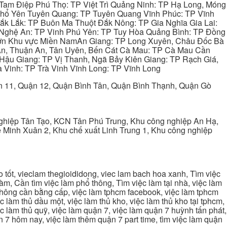
Tam Điệp Phú Thọ: TP Việt Trì Quảng Ninh: TP Hạ Long, Móng
 Phổ Yên Tuyên Quang: TP Tuyên Quang Vĩnh Phúc: TP Vĩnh
ắk Lắk: TP Buôn Ma Thuột Đắk Nông: TP Gia Nghĩa Gia Lai:
 Nghệ An: TP Vinh Phú Yên: TP Tuy Hòa Quảng Bình: TP Đồng
ơn Khu vực Miền NamAn Giang: TP Long Xuyên, Châu Đốc Bà
 An, Thuận An, Tân Uyên, Bến Cát Cà Mau: TP Cà Mau Cần
Hậu Giang: TP Vị Thanh, Ngã Bảy Kiên Giang: TP Rạch Giá,
 Vinh: TP Trà Vinh Vĩnh Long: TP Vĩnh Long
ận 11, Quận 12, Quận Bình Tân, Quận Bình Thạnh, Quận Gò
ghiệp Tân Tạo, KCN Tân Phú Trung, Khu công nghiệp An Hạ,
Minh Xuân 2, Khu chế xuất Linh Trung 1, Khu công nghiệp
tốt, vieclam thegioididong, viec lam bach hoa xanh, Tìm việc
m, Cần tìm việc làm phổ thông, Tìm việc làm tại nhà, việc làm
 không cần bằng cấp, việc làm tphcm facebook, việc làm tphcm
 làm thủ dầu một, việc làm thủ kho, việc làm thủ kho tại tphcm,
ệc làm thủ quỹ, việc làm quận 7, việc làm quận 7 huỳnh tấn phát,
 7 hôm nay, việc làm thêm quận 7 part time, tìm việc làm quận