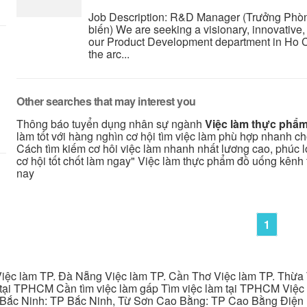
Job Description: R&D Manager (Trưởng Ph
biến) We are seeking a visionary, innovative
our Product Development department in Ho Chi 
the arc...
Other searches that may interest you
Thông báo tuyển dụng nhân sự ngành
Việc làm thực phẩ
làm tốt với hàng nghìn cơ hội tìm việc làm phù hợp nhanh c
Cách tìm kiếm cơ hôi việc làm nhanh nhất lương cao, phúc lợi
cơ hội tốt chốt làm ngay" Việc làm thực phẩm đồ uống kênh
nay
1
iệc làm TP. Đà Nẵng Việc làm TP. Cần Thơ Việc làm TP. Thừa T
ại TPHCM Cần tìm việc làm gấp Tìm việc làm tại TPHCM Việc 
 Bắc Ninh: TP Bắc Ninh, Từ Sơn Cao Bằng: TP Cao Bằng Điện