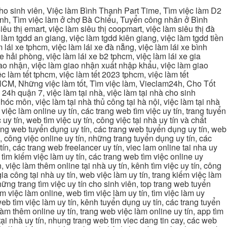
cho sinh viên, Việc làm Bình Thạnh Part Time, Tìm việc làm D2
ạnh, Tìm việc làm ở chợ Bà Chiểu, Tuyển công nhân ở Bình
iêu thị emart, việc làm siêu thị coopmart, việc làm siêu thị đà
c làm tgdd an giang, việc làm tgdd kiên giang, việc làm tgdd tiền
 lái xe tphcm, việc làm lái xe đà nẵng, việc làm lái xe bình
xe hải phòng, việc làm lái xe b2 tphcm, việc làm lái xe gia
giao nhận, việc làm giao nhận xuất nhập khẩu, việc làm giao
c làm tết tphcm, việc làm tết 2023 tphcm, việc làm tết
 TPHCM, Những việc làm tốt, Tìm việc làm, Vieclam24h, Cho Tốt
4h quận 7, việc làm tại nhà, việc làm tại nhà cho sinh
g hóc môn, việc làm tại nhà thủ công tại hà nội, việc làm tại nhà
, việc làm online uy tín, các trang web tìm việc uy tín, trang tuyển
 uy tín, web tìm việc uy tín, công việc tại nhà uy tín và chất
 trang web tuyển dụng uy tín, các trang web tuyển dụng uy tín, web
n, công việc online uy tín, những trang tuyển dụng uy tín, các
tín, các trang web freelancer uy tín, viec lam online tai nha uy
ng tìm kiếm việc làm uy tín, các trang web tìm việc online uy
, việc làm thêm online tại nhà uy tín, kênh tìm việc uy tín, công
gia công tại nhà uy tín, web việc làm uy tín, trang kiếm việc làm
 những trang tìm việc uy tín cho sinh viên, top trang web tuyển
ìm việc làm online, web tìm việc làm uy tín, tìm việc làm uy
 web tìm việc làm uy tín, kênh tuyển dụng uy tín, các trang tuyển
 làm thêm online uy tín, trang web việc làm online uy tín, app tìm
c tại nhà uy tín, nhung trang web tim viec dang tin cay, các web