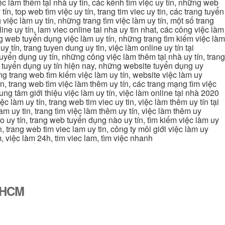
việc làm thêm tại nhà uy tín, các kênh tìm việc uy tín, những web
tín, top web tìm việc uy tín, trang tim viec uy tin, các trang tuyển
 việc làm uy tín, những trang tìm việc làm uy tín, một số trang
line uy tín, lam viec online tai nha uy tin nhat, các công việc làm
rang web tuyển dụng việc làm uy tín, những trang tìm kiếm việc làm
y tín, trang tuyen dung uy tin, việc làm online uy tín tại
uyển dụng uy tín, những công việc làm thêm tại nhà uy tín, trang
ang tuyển dụng uy tín hiện nay, những website tuyển dụng uy
ững trang web tìm kiếm việc làm uy tín, website việc làm uy
ín, trang web tìm việc làm thêm uy tín, các trang mạng tìm việc
trung tâm giới thiệu việc làm uy tín, việc làm online tại nhà 2020
ệc làm uy tín, trang web tim viec uy tin, việc làm thêm uy tín tại
lam uy tin, trang tìm việc làm thêm uy tín, việc làm thêm uy
nào uy tín, trang web tuyển dụng nào uy tín, tìm kiếm việc làm uy
in, trang web tim viec lam uy tin, công ty môi giới việc làm uy
àm, việc làm 24h, tim viec lam, tìm việc nhanh
ố HCM