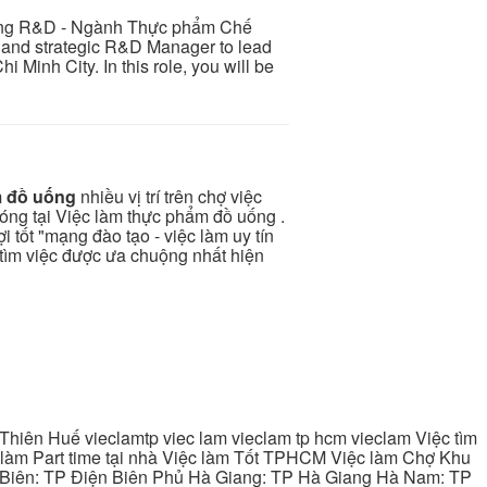
òng R&D - Ngành Thực phẩm Chế
, and strategic R&D Manager to lead
Minh City. In this role, you will be
m đồ uống
nhiều vị trí trên chợ việc
hóng tại Việc làm thực phẩm đồ uống .
 tốt "mạng đào tạo - việc làm uy tín
 tìm việc được ưa chuộng nhất hiện
hiên Huế vieclamtp viec lam vieclam tp hcm vieclam Việc tìm
làm Part time tại nhà Việc làm Tốt TPHCM Việc làm Chợ Khu
 Biên: TP Điện Biên Phủ Hà Giang: TP Hà Giang Hà Nam: TP