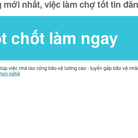
 mới nhất, việc làm chợ tốt tin đ
ốt chốt làm ngay
giúp việc nhà lao công bảo vệ lương cao - tuyển gấp bảo vệ nh
họn nghề