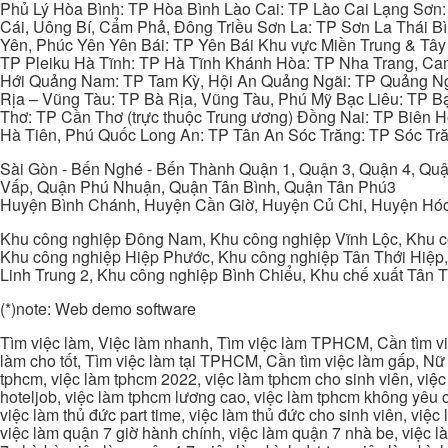
Phủ Lý Hòa Bình: TP Hòa Bình Lào Cai: TP Lào Cai Lạng Sơn
Cái, Uông Bí, Cẩm Phả, Đông Triều Sơn La: TP Sơn La Thái 
Yên, Phúc Yên Yên Bái: TP Yên Bái Khu vực Miền Trung & Tâ
TP Pleiku Hà Tĩnh: TP Hà Tĩnh Khánh Hòa: TP Nha Trang, C
Hới Quảng Nam: TP Tam Kỳ, Hội An Quảng Ngãi: TP Quảng N
Rịa – Vũng Tàu: TP Bà Rịa, Vũng Tàu, Phú Mỹ Bạc Liêu: TP B
Thơ: TP Cần Thơ (trực thuộc Trung ương) Đồng Nai: TP Biên
Hà Tiên, Phú Quốc Long An: TP Tân An Sóc Trăng: TP Sóc Tră
Sài Gòn - Bến Nghé - Bến Thành Quận 1, Quận 3, Quận 4, Quậ
Vấp, Quận Phú Nhuận, Quận Tân Bình, Quận Tân Phú3
Huyện Bình Chánh, Huyện Cần Giờ, Huyện Củ Chi, Huyện Hó
Khu công nghiệp Đông Nam, Khu công nghiệp Vĩnh Lộc, Khu cô
Khu công nghiệp Hiệp Phước, Khu công nghiệp Tân Thới Hiệp,
Linh Trung 2, Khu công nghiệp Bình Chiểu, Khu chế xuất Tân 
(*)note: Web demo software
Tìm việc làm, Việc làm nhanh, Tìm việc làm TPHCM, Cần tìm việ
làm cho tốt, Tìm việc làm tại TPHCM, Cần tìm việc làm gấp, Nữ 
tphcm, việc làm tphcm 2022, việc làm tphcm cho sinh viên, việ
hoteljob, việc làm tphcm lương cao, việc làm tphcm không yêu cầ
việc làm thủ đức part time, việc làm thủ đức cho sinh viên, việc
việc làm quận 7 giờ hành chính, việc làm quận 7 nhà be, việc l