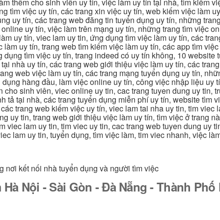
 làm thêm cho sinh viên uy tín, việc làm uy tín tại nhà, tìm kiếm 
ng tìm việc uy tín, các trang xin việc uy tín, web kiếm việc làm uy 
ụng uy tín, các trang web đăng tin tuyển dụng uy tín, những trang
m online uy tín, việc làm trên mạng uy tín, những trang tìm việc on
 làm uy tín, viec lam uy tin, ứng dụng tìm việc làm uy tín, các t
làm uy tín, trang web tìm kiếm việc làm uy tín, các app tìm việc u
dụng tìm việc uy tín, trang indeed có uy tín không, 10 website t
 tại nhà uy tín, các trang web giới thiệu việc làm uy tín, các tr
g trang web việc làm uy tín, các trang mạng tuyển dụng uy tín, nh
 dụng hàng đầu, làm việc online uy tín, công việc nhập liệu uy t
ín cho sinh viên, viec online uy tin, cac trang tuyen dung uy tin, 
nh tả tại nhà, các trang tuyển dụng miễn phí uy tín, website tìm vi
 các trang web kiếm việc uy tín, viec lam tai nha uy tin, tim viec 
ung uy tin, trang web giới thiệu việc làm uy tín, tìm việc ở trang 
 tim viec lam uy tin, tim viec uy tin, cac trang web tuyen dung uy t
 viec lam uy tin, tuyển dụng, tìm việc làm, tim viec nhanh, việc l
g nơi kết nối nhà tuyển dụng và người tìm việc
 Hà Nội - Sài Gòn - Đà Nẵng - Thành Ph