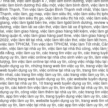
7 nhà bè, việc làm quận 4 7, việc làm bình dương, việc làm bình
việc làm bình dương thủ dầu một, việc làm bình định, việc làm
Bình Thạnh, Tìm việc làm Quận Bình Thạnh mới nhất, Việc làm 
Thạnh, việc làm, gg map, việc làm siêu thị, việc làm siêu thị tphc
nẵng, việc làm siêu thị go, việc làm siêu thị hà nội, việc làm si
giang, việc làm tgdd bến tre, việc làm tgdd bình dương, review vi
dương, việc làm lái xe cần thơ, việc làm lái xe ở tphcm, việc làm
lai, việc làm giao hàng, việc làm giao hàng tiết kiệm, việc làm
hàng quận 6, việc làm giao hàng part time, việc làm giao hàng tết
2022, việc làm tết tại nhà, việc làm tết cần thơ, việc làm tết 
việc làm TPHCM, Tìm việc làm TPHCM, Việc làm Tốt nhất, Cần tì
viên, việc làm tại nhà uy tín, việc làm tại nhà thủ công, việc làm
đà nẵng, việc làm uy tín, các trang tìm việc uy tín, các trang tuyể
dụng uy tín, làm việc online tại nhà cho sinh viên uy tín, làm việc
lượng, tìm việc làm online tại nhà uy tín, công việc nhập liệu tại
tuyển dụng uy tín, những trang web tìm việc uy tín, trang việc làm
web tuyển dụng uy tín, việc online tại nhà uy tín, trang tìm việc 
tin nhat, các trang tìm việc làm uy tín, các trang việc làm uy tín,
tín, những trang web tuyển dụng uy tín, các website tuyển dụng uy
việc làm tại nhà uy tín, 10 trang web tuyển dụng uy tín, việc làm 
uy tín, các kênh tìm việc làm uy tín, tìm việc làm tại nhà uy tín, 
dụng uy tín, công việc làm thêm tại nhà uy tín, các trang tìm việ
tín, app tìm việc làm uy tín, trang tuyển dụng việc làm uy tín, c
dụng việc làm uy tín, website tuyển dụng uy tín, trang web tìm việc
việc uy tín, làm việc tại nhà uy tín, các app tìm việc làm uy tín