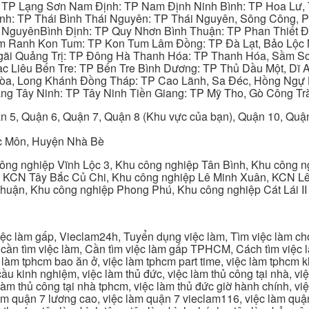
: TP Lạng Sơn Nam Định: TP Nam Định Ninh Bình: TP Hoa Lư, 
Bình: TP Thái Bình Thái Nguyên: TP Thái Nguyên, Sông Công,
y NguyênBình Định: TP Quy Nhơn Bình Thuận: TP Phan Thiết Đ
am Ranh Kon Tum: TP Kon Tum Lâm Đồng: TP Đà Lạt, Bảo Lộc
gãi Quảng Trị: TP Đông Hà Thanh Hóa: TP Thanh Hóa, Sầm S
ạc Liêu Bến Tre: TP Bến Tre Bình Dương: TP Thủ Dầu Một, Dĩ
 Hòa, Long Khánh Đồng Tháp: TP Cao Lãnh, Sa Đéc, Hồng Ngự 
ng Tây Ninh: TP Tây Ninh Tiền Giang: TP Mỹ Tho, Gò Công Trà
n 5, Quận 6, Quận 7, Quận 8 (Khu vực của bạn), Quận 10, Qu
c Môn, Huyện Nhà Bè
ng nghiệp Vĩnh Lộc 3, Khu công nghiệp Tân Bình, Khu công n
 KCN Tây Bắc Củ Chi, Khu công nghiệp Lê Minh Xuân, KCN Lê 
Thuận, Khu công nghiệp Phong Phú, Khu công nghiệp Cát Lái II
c làm gấp, Vieclam24h, Tuyển dụng việc làm, Tìm việc làm cho 
cần tìm việc làm, Cần tìm việc làm gấp TPHCM, Cách tìm việc là
c làm tphcm bao ăn ở, việc làm tphcm part time, việc làm tphcm
u kinh nghiệm, việc làm thủ đức, việc làm thủ công tại nhà, việc
 làm thủ công tại nhà tphcm, việc làm thủ đức giờ hành chính, vi
àm quận 7 lương cao, việc làm quận 7 vieclam116, việc làm quận