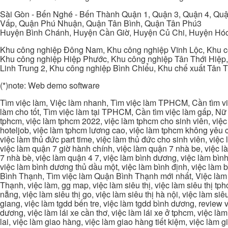
Sài Gòn - Bến Nghé - Bến Thành Quận 1, Quận 3, Quận 4, Quậ
Vấp, Quận Phú Nhuận, Quận Tân Bình, Quận Tân Phú3
Huyện Bình Chánh, Huyện Cần Giờ, Huyện Củ Chi, Huyện Hó
Khu công nghiệp Đông Nam, Khu công nghiệp Vĩnh Lộc, Khu cô
Khu công nghiệp Hiệp Phước, Khu công nghiệp Tân Thới Hiệp,
Linh Trung 2, Khu công nghiệp Bình Chiểu, Khu chế xuất Tân 
(*)note: Web demo software
Tìm việc làm, Việc làm nhanh, Tìm việc làm TPHCM, Cần tìm việ
làm cho tốt, Tìm việc làm tại TPHCM, Cần tìm việc làm gấp, Nữ 
tphcm, việc làm tphcm 2022, việc làm tphcm cho sinh viên, việ
hoteljob, việc làm tphcm lương cao, việc làm tphcm không yêu cầ
việc làm thủ đức part time, việc làm thủ đức cho sinh viên, việc
việc làm quận 7 giờ hành chính, việc làm quận 7 nhà be, việc l
7 nhà bè, việc làm quận 4 7, việc làm bình dương, việc làm bình
việc làm bình dương thủ dầu một, việc làm bình định, việc làm
Bình Thạnh, Tìm việc làm Quận Bình Thạnh mới nhất, Việc làm 
Thạnh, việc làm, gg map, việc làm siêu thị, việc làm siêu thị tphc
nẵng, việc làm siêu thị go, việc làm siêu thị hà nội, việc làm si
giang, việc làm tgdd bến tre, việc làm tgdd bình dương, review vi
dương, việc làm lái xe cần thơ, việc làm lái xe ở tphcm, việc làm
lai, việc làm giao hàng, việc làm giao hàng tiết kiệm, việc làm