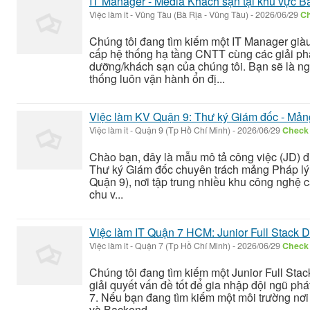
IT Manager - Media Khách sạn tại khu vực B
Việc làm it
-
Vũng Tàu (Bà Rịa - Vũng Tàu)
-
2026/06/29
Ch
Chúng tôi đang tìm kiếm một IT Manager già
cấp hệ thống hạ tầng CNTT cùng các giải phá
dưỡng/khách sạn của chúng tôi. Bạn sẽ là n
thống luôn vận hành ổn đị...
Việc làm KV Quận 9: Thư ký Giám đốc - Mản
Việc làm it
-
Quận 9 (Tp Hồ Chí Minh)
-
2026/06/29
Check 
Chào bạn, đây là mẫu mô tả công việc (JD) đư
Thư ký Giám đốc chuyên trách mảng Pháp lý t
Quận 9), nơi tập trung nhiều khu công nghệ ca
chu v...
Việc làm IT Quận 7 HCM: Junior Full Stack 
Việc làm it
-
Quận 7 (Tp Hồ Chí Minh)
-
2026/06/29
Check 
Chúng tôi đang tìm kiếm một Junior Full Stac
giải quyết vấn đề tốt để gia nhập đội ngũ ph
7. Nếu bạn đang tìm kiếm một môi trường nơi 
và Backend...