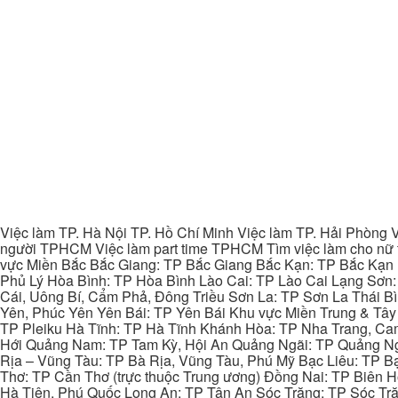
Việc làm TP. Hà Nội TP. Hồ Chí Minh Việc làm TP. Hải Phòng V
người TPHCM Việc làm part time TPHCM Tìm việc làm cho nữ t
vực Miền Bắc Bắc Giang: TP Bắc Giang Bắc Kạn: TP Bắc Kạn
Phủ Lý Hòa Bình: TP Hòa Bình Lào Cai: TP Lào Cai Lạng Sơn
Cái, Uông Bí, Cẩm Phả, Đông Triều Sơn La: TP Sơn La Thái 
Yên, Phúc Yên Yên Bái: TP Yên Bái Khu vực Miền Trung & Tâ
TP Pleiku Hà Tĩnh: TP Hà Tĩnh Khánh Hòa: TP Nha Trang, C
Hới Quảng Nam: TP Tam Kỳ, Hội An Quảng Ngãi: TP Quảng N
Rịa – Vũng Tàu: TP Bà Rịa, Vũng Tàu, Phú Mỹ Bạc Liêu: TP B
Thơ: TP Cần Thơ (trực thuộc Trung ương) Đồng Nai: TP Biên
Hà Tiên, Phú Quốc Long An: TP Tân An Sóc Trăng: TP Sóc Tră