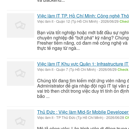
Việc làm IT TP. Hồ Chí Minh: Công nghệ Thôn
Việc làm it
-
Quận 12 (Tp Hồ Chí Minh)
-
2026/06/29
Check
Bạn vừa tốt nghiệp hoặc mới bắt đầu sự nghi
chuyên nghiệp để "bứt phá" kỹ năng? Chúng 
Fresher tiềm năng, có đam mê công nghệ và
thực tế ngay từ ngà...
Việc làm IT Khu vực Quận 1: Infrastructure I
Việc làm it
-
Quận 7 (Tp Hồ Chí Minh)
-
2026/06/29
Check 
Chúng tôi đang tìm kiếm một ứng viên năng độn
Administrator để gia nhập đội ngũ IT tại vă
vai trò then chốt trong việc duy trì tính ổn 
bảo ...
Thủ Đức : Việc làm Mid-Sr Mobile Developer (J
Việc làm it
-
TP Thủ Đức (Tp Hồ Chí Minh)
-
2026/06/28
Ch
Mô tả công việc: Lập trình viên di động trun