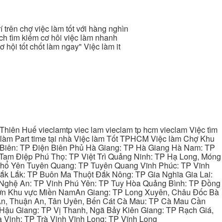
rí trên chợ việc làm tốt với hàng nghìn
ách tìm kiếm cơ hôi việc làm nhanh
ơ hội tốt chốt làm ngay" Việc làm it
hiên Huế vieclamtp viec lam vieclam tp hcm vieclam Việc tìm
làm Part time tại nhà Việc làm Tốt TPHCM Việc làm Chợ Khu
 Biên: TP Điện Biên Phủ Hà Giang: TP Hà Giang Hà Nam: TP
Tam Điệp Phú Thọ: TP Việt Trì Quảng Ninh: TP Hạ Long, Móng
 Phổ Yên Tuyên Quang: TP Tuyên Quang Vĩnh Phúc: TP Vĩnh
ắk Lắk: TP Buôn Ma Thuột Đắk Nông: TP Gia Nghĩa Gia Lai:
 Nghệ An: TP Vinh Phú Yên: TP Tuy Hòa Quảng Bình: TP Đồng
ơn Khu vực Miền NamAn Giang: TP Long Xuyên, Châu Đốc Bà
 An, Thuận An, Tân Uyên, Bến Cát Cà Mau: TP Cà Mau Cần
Hậu Giang: TP Vị Thanh, Ngã Bảy Kiên Giang: TP Rạch Giá,
 Vinh: TP Trà Vinh Vĩnh Long: TP Vĩnh Long