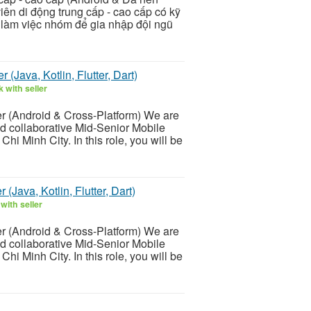
iên di động trung cấp - cao cấp có kỹ
 làm việc nhóm để gia nhập đội ngũ
(Java, Kotlin, Flutter, Dart)
 with seller
r (Android & Cross-Platform) We are
and collaborative Mid-Senior Mobile
hi Minh City. In this role, you will be
Java, Kotlin, Flutter, Dart)
with seller
r (Android & Cross-Platform) We are
and collaborative Mid-Senior Mobile
hi Minh City. In this role, you will be