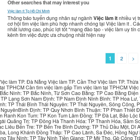
Other searches that may interest you
Việc làm it Tp Hồ Chí Minh
Thông báo tuyển dụng nhân sự ngành
Việc làm it
nhiều vị t
cơ hội tìm việc làm phù hợp nhanh chóng tại Việc làm it . C
nhất lương cao, phúc lợi tốt "mạng đào tạo - việc làm uy tín c
kênh tìm việc được ưa chuộng nhất hiện nay
1
2
>
iệc làm TP. Đà Nẵng Việc làm TP. Cần Thơ Việc làm TP. Thừa T
ại TPHCM Cần tìm việc làm gấp Tìm việc làm tại TPHCM Việc 
 Bắc Ninh: TP Bắc Ninh, Từ Sơn Cao Bằng: TP Cao Bằng Điện
: TP Lạng Sơn Nam Định: TP Nam Định Ninh Bình: TP Hoa Lư, 
Bình: TP Thái Bình Thái Nguyên: TP Thái Nguyên, Sông Công,
y NguyênBình Định: TP Quy Nhơn Bình Thuận: TP Phan Thiết Đ
am Ranh Kon Tum: TP Kon Tum Lâm Đồng: TP Đà Lạt, Bảo Lộc
gãi Quảng Trị: TP Đông Hà Thanh Hóa: TP Thanh Hóa, Sầm S
ạc Liêu Bến Tre: TP Bến Tre Bình Dương: TP Thủ Dầu Một, Dĩ
 Hòa, Long Khánh Đồng Tháp: TP Cao Lãnh, Sa Đéc, Hồng Ngự 
ng Tây Ninh: TP Tây Ninh Tiền Giang: TP Mỹ Tho, Gò Công Trà