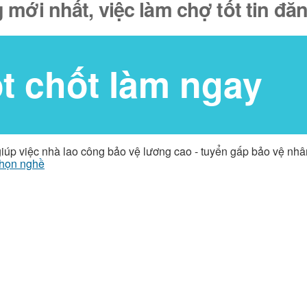
 mới nhất, việc làm chợ tốt tin đ
ốt chốt làm ngay
giúp việc nhà lao công bảo vệ lương cao - tuyển gấp bảo vệ nh
họn nghề