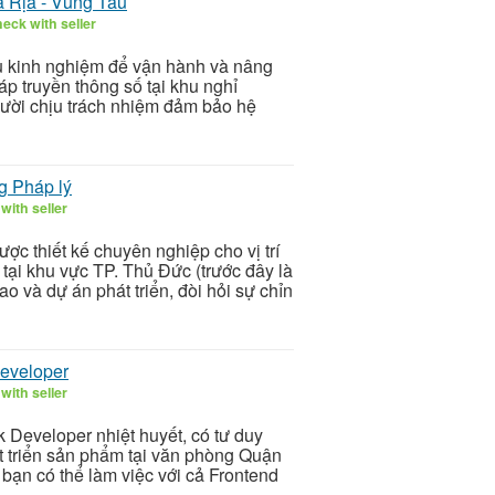
à Rịa - Vũng Tàu
eck with seller
u kinh nghiệm để vận hành và nâng
p truyền thông số tại khu nghỉ
gười chịu trách nhiệm đảm bảo hệ
g Pháp lý
with seller
ợc thiết kế chuyên nghiệp cho vị trí
ại khu vực TP. Thủ Đức (trước đây là
o và dự án phát triển, đòi hỏi sự chỉn
Developer
with seller
k Developer nhiệt huyết, có tư duy
át triển sản phẩm tại văn phòng Quận
bạn có thể làm việc với cả Frontend