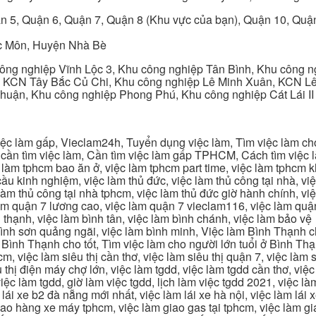
n 5, Quận 6, Quận 7, Quận 8 (Khu vực của bạn), Quận 10, Qu
c Môn, Huyện Nhà Bè
ng nghiệp Vĩnh Lộc 3, Khu công nghiệp Tân Bình, Khu công n
 KCN Tây Bắc Củ Chi, Khu công nghiệp Lê Minh Xuân, KCN Lê 
Thuận, Khu công nghiệp Phong Phú, Khu công nghiệp Cát Lái II
c làm gấp, Vieclam24h, Tuyển dụng việc làm, Tìm việc làm cho 
cần tìm việc làm, Cần tìm việc làm gấp TPHCM, Cách tìm việc là
c làm tphcm bao ăn ở, việc làm tphcm part time, việc làm tphcm
u kinh nghiệm, việc làm thủ đức, việc làm thủ công tại nhà, việc
 làm thủ công tại nhà tphcm, việc làm thủ đức giờ hành chính, vi
àm quận 7 lương cao, việc làm quận 7 vieclam116, việc làm quận
 thạnh, việc làm bình tân, việc làm bình chánh, việc làm bảo vệ
 bình sơn quảng ngãi, việc làm bình minh, Việc làm Bình Thạnh 
Bình Thạnh cho tốt, Tìm việc làm cho người lớn tuổi ở Bình Th
m, việc làm siêu thị cần thơ, việc làm siêu thị quận 7, việc làm s
êu thị điện máy chợ lớn, việc làm tgdd, việc làm tgdd cần thơ, việ
ệc làm tgdd, giờ làm việc tgdd, lịch làm việc tgdd 2021, việc làm
 lái xe b2 đà nẵng mới nhất, việc làm lái xe hà nội, việc làm lái 
 giao hàng xe máy tphcm, việc làm giao gas tại tphcm, việc làm 