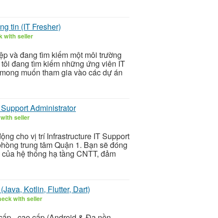
g tin (IT Fresher)
 with seller
ệp và đang tìm kiếm một môi trường
tôi đang tìm kiếm những ứng viên IT
 mong muốn tham gia vào các dự án
T Support Administrator
with seller
g cho vị trí Infrastructure IT Support
n phòng trung tâm Quận 1. Bạn sẽ đóng
định của hệ thống hạ tầng CNTT, đảm
ava, Kotlin, Flutter, Dart)
eck with seller
g cấp - cao cấp (Android & Đa nền