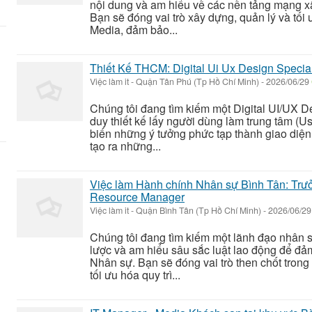
nội dung và am hiểu về các nền tảng mạng xã 
Bạn sẽ đóng vai trò xây dựng, quản lý và tối
Media, đảm bảo...
Thiết Kế THCM: Digital Ui Ux Design Special
Việc làm it
-
Quận Tân Phú (Tp Hồ Chí Minh)
-
2026/06/29
Chúng tôi đang tìm kiếm một Digital UI/UX De
duy thiết kế lấy người dùng làm trung tâm (
biến những ý tưởng phức tạp thành giao diện
tạo ra những...
Việc làm Hành chính Nhân sự Bình Tân: Tr
Resource Manager
Việc làm it
-
Quận Bình Tân (Tp Hồ Chí Minh)
-
2026/06/2
Chúng tôi đang tìm kiếm một lãnh đạo nhân s
lược và am hiểu sâu sắc luật lao động để đả
Nhân sự. Bạn sẽ đóng vai trò then chốt tron
tối ưu hóa quy trì...