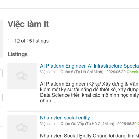
Việc làm it
1 - 12 of 15 listings
Listings
AI Platform Engineer, AI Infrastructure Special
Việc làm it
-
Quận 8 (Tp Hồ Chí Minh)
-
2026/06/30
Check 
AI Platform Engineer (Kỹ sư Xây dựng & Vận 
kiếm một kỹ sư tài năng để thiết kế, xây dựng
Data Science triển khai các mô hình học máy
nhân ...
Nhân viên social entity
Việc làm it
-
Quận Gò Vấp (Tp Hồ Chí Minh)
-
2026/06/30
Nhân viên Social Entity Chúng tôi đang tìm