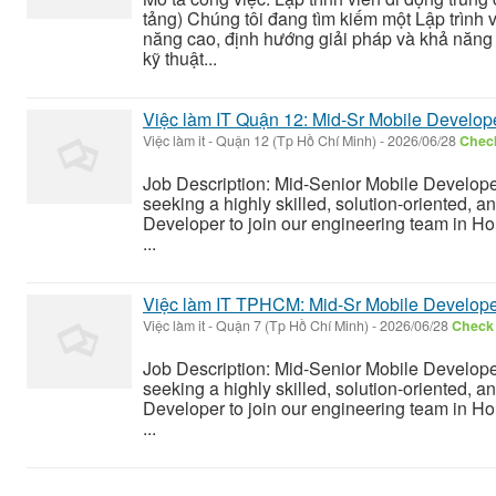
tảng) Chúng tôi đang tìm kiếm một Lập trình v
năng cao, định hướng giải pháp và khả năng
kỹ thuật...
Việc làm IT Quận 12: Mid-Sr Mobile Developer 
Việc làm it
-
Quận 12 (Tp Hồ Chí Minh)
-
2026/06/28
Check
Job Description: Mid-Senior Mobile Develope
seeking a highly skilled, solution-oriented, 
Developer to join our engineering team in Ho C
...
Việc làm IT TPHCM: Mid-Sr Mobile Developer (
Việc làm it
-
Quận 7 (Tp Hồ Chí Minh)
-
2026/06/28
Check 
Job Description: Mid-Senior Mobile Develope
seeking a highly skilled, solution-oriented, 
Developer to join our engineering team in Ho C
...