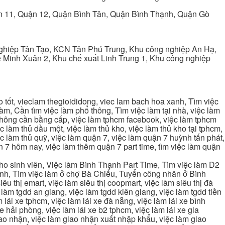
ận 11, Quận 12, Quận Bình Tân, Quận Bình Thạnh, Quận Gò
ghiệp Tân Tạo, KCN Tân Phú Trung, Khu công nghiệp An Hạ,
Minh Xuân 2, Khu chế xuất Linh Trung 1, Khu công nghiệp
tốt, vieclam thegioididong, viec lam bach hoa xanh, Tìm việc
m, Cần tìm việc làm phổ thông, Tìm việc làm tại nhà, việc làm
 không cần bằng cấp, việc làm tphcm facebook, việc làm tphcm
 làm thủ dầu một, việc làm thủ kho, việc làm thủ kho tại tphcm,
ệc làm thủ quỹ, việc làm quận 7, việc làm quận 7 huỳnh tấn phát,
 7 hôm nay, việc làm thêm quận 7 part time, tìm việc làm quận
cho sinh viên, Việc làm Bình Thạnh Part Time, Tìm việc làm D2
ạnh, Tìm việc làm ở chợ Bà Chiểu, Tuyển công nhân ở Bình
iêu thị emart, việc làm siêu thị coopmart, việc làm siêu thị đà
c làm tgdd an giang, việc làm tgdd kiên giang, việc làm tgdd tiền
 lái xe tphcm, việc làm lái xe đà nẵng, việc làm lái xe bình
xe hải phòng, việc làm lái xe b2 tphcm, việc làm lái xe gia
giao nhận, việc làm giao nhận xuất nhập khẩu, việc làm giao