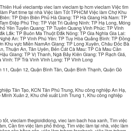
hiên Huế vieclamtp viec lam vieclam tp hcm vieclam Việc tìm
làm Part time tại nhà Việc làm Tốt TPHCM Việc làm Chợ Khu
 Biên: TP Điện Biên Phủ Hà Giang: TP Hà Giang Hà Nam: TP
Tam Điệp Phú Thọ: TP Việt Trì Quảng Ninh: TP Hạ Long, Móng
 Phổ Yên Tuyên Quang: TP Tuyên Quang Vĩnh Phúc: TP Vĩnh
ắk Lắk: TP Buôn Ma Thuột Đắk Nông: TP Gia Nghĩa Gia Lai:
 Nghệ An: TP Vinh Phú Yên: TP Tuy Hòa Quảng Bình: TP Đồng
ơn Khu vực Miền NamAn Giang: TP Long Xuyên, Châu Đốc Bà
 An, Thuận An, Tân Uyên, Bến Cát Cà Mau: TP Cà Mau Cần
Hậu Giang: TP Vị Thanh, Ngã Bảy Kiên Giang: TP Rạch Giá,
 Vinh: TP Trà Vinh Vĩnh Long: TP Vĩnh Long
ận 11, Quận 12, Quận Bình Tân, Quận Bình Thạnh, Quận Gò
ghiệp Tân Tạo, KCN Tân Phú Trung, Khu công nghiệp An Hạ,
Minh Xuân 2, Khu chế xuất Linh Trung 1, Khu công nghiệp
tốt, vieclam thegioididong, viec lam bach hoa xanh, Tìm việc
m, Cần tìm việc làm phổ thông, Tìm việc làm tại nhà, việc làm
 không cần bằng cấp, việc làm tphcm facebook, việc làm tphcm