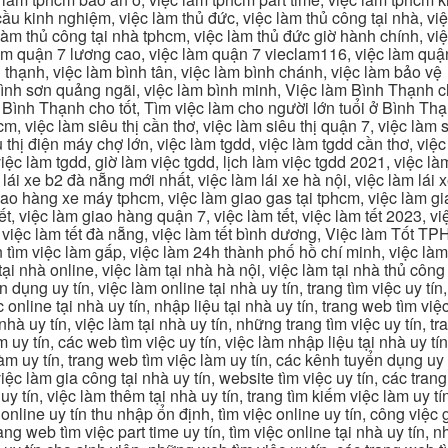
u kinh nghiệm, việc làm thủ đức, việc làm thủ công tại nhà, việc
 làm thủ công tại nhà tphcm, việc làm thủ đức giờ hành chính, vi
àm quận 7 lương cao, việc làm quận 7 vieclam116, việc làm quận
 thạnh, việc làm bình tân, việc làm bình chánh, việc làm bảo vệ
 bình sơn quảng ngãi, việc làm bình minh, Việc làm Bình Thạnh 
Bình Thạnh cho tốt, Tìm việc làm cho người lớn tuổi ở Bình Th
m, việc làm siêu thị cần thơ, việc làm siêu thị quận 7, việc làm s
êu thị điện máy chợ lớn, việc làm tgdd, việc làm tgdd cần thơ, việ
ệc làm tgdd, giờ làm việc tgdd, lịch làm việc tgdd 2021, việc làm
 lái xe b2 đà nẵng mới nhất, việc làm lái xe hà nội, việc làm lái 
 giao hàng xe máy tphcm, việc làm giao gas tại tphcm, việc làm 
, việc làm giao hàng quận 7, việc làm tết, việc làm tết 2023, việ
hcm, việc làm tết đà nẵng, việc làm tết bình dương, Việc làm Tốt
m việc làm gấp, việc làm 24h thành phố hồ chí minh, việc làm 2
 tại nhà online, việc làm tại nhà hà nội, việc làm tại nhà thủ côn
n dụng uy tín, việc làm online tại nhà uy tín, trang tìm việc uy tín
 online tại nhà uy tín, nhập liệu tại nhà uy tín, trang web tìm việc
 nhà uy tín, việc làm tại nhà uy tín, những trang tìm việc uy tín,
 uy tín, các web tìm việc uy tín, việc làm nhập liệu tại nhà uy tí
làm uy tín, trang web tìm việc làm uy tín, các kênh tuyển dụng uy 
 việc làm gia công tại nhà uy tín, website tìm việc uy tín, các tra
 tín, việc làm thêm tại nhà uy tín, trang tìm kiếm việc làm uy tín
online uy tín thu nhập ổn định, tìm việc online uy tín, công việc 
trang web tìm việc part time uy tín, tìm việc online tại nhà uy tín,