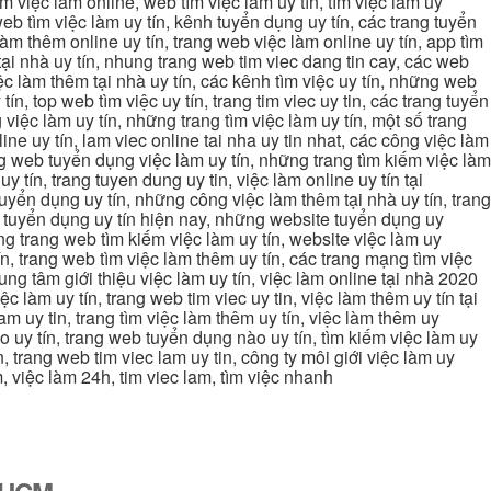
ìm việc làm online, web tìm việc làm uy tín, tìm việc làm uy
 web tìm việc làm uy tín, kênh tuyển dụng uy tín, các trang tuyển
 làm thêm online uy tín, trang web việc làm online uy tín, app tìm
c tại nhà uy tín, nhung trang web tim viec dang tin cay, các web
việc làm thêm tại nhà uy tín, các kênh tìm việc uy tín, những web
tín, top web tìm việc uy tín, trang tim viec uy tin, các trang tuyển
 việc làm uy tín, những trang tìm việc làm uy tín, một số trang
line uy tín, lam viec online tai nha uy tin nhat, các công việc làm
rang web tuyển dụng việc làm uy tín, những trang tìm kiếm việc làm
y tín, trang tuyen dung uy tin, việc làm online uy tín tại
uyển dụng uy tín, những công việc làm thêm tại nhà uy tín, trang
ang tuyển dụng uy tín hiện nay, những website tuyển dụng uy
ững trang web tìm kiếm việc làm uy tín, website việc làm uy
ín, trang web tìm việc làm thêm uy tín, các trang mạng tìm việc
trung tâm giới thiệu việc làm uy tín, việc làm online tại nhà 2020
ệc làm uy tín, trang web tim viec uy tin, việc làm thêm uy tín tại
lam uy tin, trang tìm việc làm thêm uy tín, việc làm thêm uy
nào uy tín, trang web tuyển dụng nào uy tín, tìm kiếm việc làm uy
in, trang web tim viec lam uy tin, công ty môi giới việc làm uy
àm, việc làm 24h, tim viec lam, tìm việc nhanh