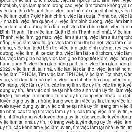
hoteljob, việc làm tphcm lương cao, việc làm tphcm không yêu cầ
việc làm thủ đức part time, việc làm thủ đức cho sinh viên, việc
việc làm quận 7 giờ hành chính, việc làm quận 7 nhà be, việc l
7 nhà bè, việc làm quận 4 7, việc làm bình dương, việc làm bình
việc làm bình dương thủ dầu một, việc làm bình định, việc làm
Bình Thạnh, Tìm việc làm Quận Bình Thạnh mới nhất, Việc làm 
Thạnh, việc làm, gg map, việc làm siêu thị, việc làm siêu thị tphc
nẵng, việc làm siêu thị go, việc làm siêu thị hà nội, việc làm si
giang, việc làm tgdd bến tre, việc làm tgdd bình dương, review vi
dương, việc làm lái xe cần thơ, việc làm lái xe ở tphcm, việc làm
lai, việc làm giao hàng, việc làm giao hàng tiết kiệm, việc làm
hàng quận 6, việc làm giao hàng part time, việc làm giao hàng tết
2022, việc làm tết tại nhà, việc làm tết cần thơ, việc làm tết 
việc làm TPHCM, Tìm việc làm TPHCM, Việc làm Tốt nhất, Cần tì
viên, việc làm tại nhà uy tín, việc làm tại nhà thủ công, việc làm
đà nẵng, việc làm uy tín, các trang tìm việc uy tín, các trang tuyể
dụng uy tín, làm việc online tại nhà cho sinh viên uy tín, làm việc
lượng, tìm việc làm online tại nhà uy tín, công việc nhập liệu tại
tuyển dụng uy tín, những trang web tìm việc uy tín, trang việc làm
web tuyển dụng uy tín, việc online tại nhà uy tín, trang tìm việc 
tin nhat, các trang tìm việc làm uy tín, các trang việc làm uy tín,
tín, những trang web tuyển dụng uy tín, các website tuyển dụng uy
việc làm tại nhà uy tín, 10 trang web tuyển dụng uy tín, việc làm 
uy tín, các kênh tìm việc làm uy tín, tìm việc làm tại nhà uy tín, 