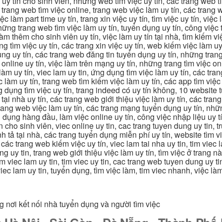
c uy tín cho sinh viên, những web tìm việc uy tín, các trang web t
ác trang web tìm việc online, trang web việc làm uy tín, các trang
 làm part time uy tín, trang xin việc uy tín, tìm việc uy tín, việc
, những trang web tìm việc làm uy tín, tuyển dụng uy tín, công việ
 làm thêm cho sinh viên uy tín, việc làm uy tín tại nhà, tìm kiếm 
ng tìm việc uy tín, các trang xin việc uy tín, web kiếm việc làm uy 
ụng uy tín, các trang web đăng tin tuyển dụng uy tín, những trang
m online uy tín, việc làm trên mạng uy tín, những trang tìm việc on
 làm uy tín, viec lam uy tin, ứng dụng tìm việc làm uy tín, các t
làm uy tín, trang web tìm kiếm việc làm uy tín, các app tìm việc u
dụng tìm việc uy tín, trang indeed có uy tín không, 10 website t
 tại nhà uy tín, các trang web giới thiệu việc làm uy tín, các tr
g trang web việc làm uy tín, các trang mạng tuyển dụng uy tín, nh
 dụng hàng đầu, làm việc online uy tín, công việc nhập liệu uy t
ín cho sinh viên, viec online uy tin, cac trang tuyen dung uy tin, 
nh tả tại nhà, các trang tuyển dụng miễn phí uy tín, website tìm vi
 các trang web kiếm việc uy tín, viec lam tai nha uy tin, tim viec 
ung uy tin, trang web giới thiệu việc làm uy tín, tìm việc ở trang 
 tim viec lam uy tin, tim viec uy tin, cac trang web tuyen dung uy t
 viec lam uy tin, tuyển dụng, tìm việc làm, tim viec nhanh, việc l
g nơi kết nối nhà tuyển dụng và người tìm việc