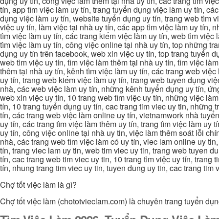
dụng uy tín, công việc làm thêm tại nhà uy tín, các trang tìm việ
tín, app tìm việc làm uy tín, trang tuyển dụng việc làm uy tín, c
dụng việc làm uy tín, website tuyển dụng uy tín, trang web tìm việc
việc uy tín, làm việc tại nhà uy tín, các app tìm việc làm uy tín
tìm việc làm uy tín, các trang kiếm việc làm uy tín, web tìm việc
tìm việc làm uy tín, công việc online tại nhà uy tín, top những tra
dụng uy tín trên facebook, web xin việc uy tín, top trang tuyển d
web tìm việc uy tín, tìm việc làm thêm tại nhà uy tín, tìm việc là
thêm tại nhà uy tín, kênh tìm việc làm uy tín, các trang web việc
uy tín, trang web kiếm việc làm uy tín, trang web tuyển dụng việc 
nhà, các web việc làm uy tín, những kênh tuyển dụng uy tín, ứng 
web xin việc uy tín, 10 trang web tìm việc uy tín, những việc làm
tín, 10 trang tuyển dụng uy tín, cac trang tim viec uy tin, nhữn
tín, các trang web việc làm online uy tín, vietnamwork nhà tuyển
uy tín, các trang tìm việc làm thêm uy tín, trang tìm việc làm uy t
uy tín, công việc online tại nhà uy tin, việc làm thêm soát lỗi chí
nhà, các trang web tìm việc làm có uy tín, viec lam online uy tin,
tín, trang viec lam uy tin, web tim viec uy tin, trang web tuyen d
tín, cac trang web tim viec uy tin, 10 trang tìm việc uy tín, trang
tín, nhung trang tim viec uy tin, tuyen dung uy tin, cac trang tim
Chợ tốt việc làm là gì?
Chợ tốt việc làm (chototvieclam.com) là chuyên trang tuyển dụn