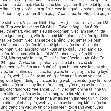
 làm thủ dầu một, việc làm thủ kho, việc làm thủ kho tại tphcm,
ệc làm thủ quỹ, việc làm quận 7, việc làm quận 7 huỳnh tấn phát,
 7 hôm nay, việc làm thêm quận 7 part time, tìm việc làm quận
cho sinh viên, Việc làm Bình Thạnh Part Time, Tìm việc làm D2
ạnh, Tìm việc làm ở chợ Bà Chiểu, Tuyển công nhân ở Bình
iêu thị emart, việc làm siêu thị coopmart, việc làm siêu thị đà
c làm tgdd an giang, việc làm tgdd kiên giang, việc làm tgdd tiền
 lái xe tphcm, việc làm lái xe đà nẵng, việc làm lái xe bình
xe hải phòng, việc làm lái xe b2 tphcm, việc làm lái xe gia
giao nhận, việc làm giao nhận xuất nhập khẩu, việc làm giao
c làm tết tphcm, việc làm tết 2023 tphcm, việc làm tết
 TPHCM, Những việc làm tốt, Tìm việc làm, Vieclam24h, Cho Tốt
4h quận 7, việc làm tại nhà, việc làm tại nhà cho sinh
g hóc môn, việc làm tại nhà thủ công tại hà nội, việc làm tại nhà
, việc làm online uy tín, các trang web tìm việc uy tín, trang tuyển
 uy tín, web tìm việc uy tín, công việc tại nhà uy tín và chất
 trang web tuyển dụng uy tín, các trang web tuyển dụng uy tín, web
n, công việc online uy tín, những trang tuyển dụng uy tín, các
tín, các trang web freelancer uy tín, viec lam online tai nha uy
ng tìm kiếm việc làm uy tín, các trang web tìm việc online uy
, việc làm thêm online tại nhà uy tín, kênh tìm việc uy tín, công
gia công tại nhà uy tín, web việc làm uy tín, trang kiếm việc làm
 những trang tìm việc uy tín cho sinh viên, top trang web tuyển