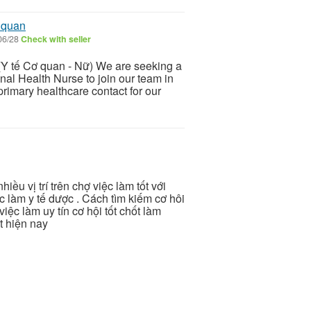
 quan
06/28
Check with seller
(Y tế Cơ quan - Nữ) We are seeking a
nal Health Nurse to join our team in
 primary healthcare contact for our
nhiều vị trí trên chợ việc làm tốt với
c làm y tế dược . Cách tìm kiếm cơ hôi
iệc làm uy tín cơ hội tốt chốt làm
t hiện nay