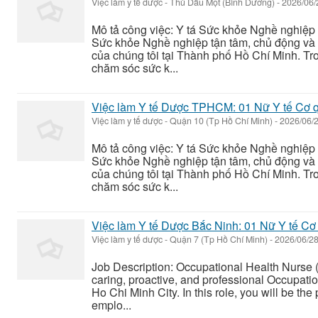
Việc làm y tế dược
-
Thủ Dầu Một (Bình Dương)
-
2026/06
Mô tả công việc: Y tá Sức khỏe Nghề nghiệp 
Sức khỏe Nghề nghiệp tận tâm, chủ động và 
của chúng tôi tại Thành phố Hồ Chí Minh. Tron
chăm sóc sức k...
Việc làm Y tế Dược TPHCM: 01 Nữ Y tế Cơ 
Việc làm y tế dược
-
Quận 10 (Tp Hồ Chí Minh)
-
2026/06/
Mô tả công việc: Y tá Sức khỏe Nghề nghiệp 
Sức khỏe Nghề nghiệp tận tâm, chủ động và 
của chúng tôi tại Thành phố Hồ Chí Minh. Tron
chăm sóc sức k...
Việc làm Y tế Dược Bắc Ninh: 01 Nữ Y tế Cơ
Việc làm y tế dược
-
Quận 7 (Tp Hồ Chí Minh)
-
2026/06/2
Job Description: Occupational Health Nurse 
caring, proactive, and professional Occupatio
Ho Chi Minh City. In this role, you will be the
emplo...