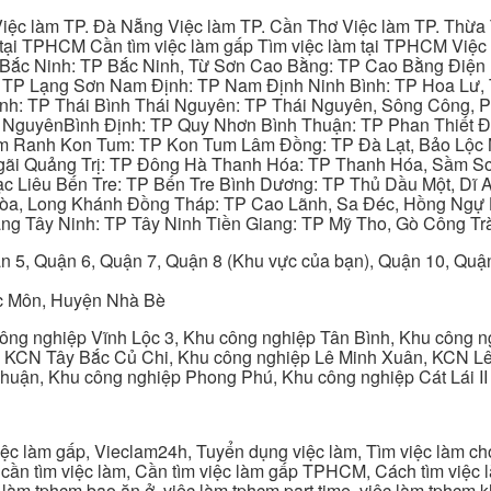
iệc làm TP. Đà Nẵng Việc làm TP. Cần Thơ Việc làm TP. Thừa T
ại TPHCM Cần tìm việc làm gấp Tìm việc làm tại TPHCM Việc 
 Bắc Ninh: TP Bắc Ninh, Từ Sơn Cao Bằng: TP Cao Bằng Điện
: TP Lạng Sơn Nam Định: TP Nam Định Ninh Bình: TP Hoa Lư, 
Bình: TP Thái Bình Thái Nguyên: TP Thái Nguyên, Sông Công,
y NguyênBình Định: TP Quy Nhơn Bình Thuận: TP Phan Thiết Đ
am Ranh Kon Tum: TP Kon Tum Lâm Đồng: TP Đà Lạt, Bảo Lộc
gãi Quảng Trị: TP Đông Hà Thanh Hóa: TP Thanh Hóa, Sầm S
ạc Liêu Bến Tre: TP Bến Tre Bình Dương: TP Thủ Dầu Một, Dĩ
 Hòa, Long Khánh Đồng Tháp: TP Cao Lãnh, Sa Đéc, Hồng Ngự 
ng Tây Ninh: TP Tây Ninh Tiền Giang: TP Mỹ Tho, Gò Công Trà
n 5, Quận 6, Quận 7, Quận 8 (Khu vực của bạn), Quận 10, Qu
c Môn, Huyện Nhà Bè
ng nghiệp Vĩnh Lộc 3, Khu công nghiệp Tân Bình, Khu công n
 KCN Tây Bắc Củ Chi, Khu công nghiệp Lê Minh Xuân, KCN Lê 
Thuận, Khu công nghiệp Phong Phú, Khu công nghiệp Cát Lái II
c làm gấp, Vieclam24h, Tuyển dụng việc làm, Tìm việc làm cho 
cần tìm việc làm, Cần tìm việc làm gấp TPHCM, Cách tìm việc là
c làm tphcm bao ăn ở, việc làm tphcm part time, việc làm tphcm