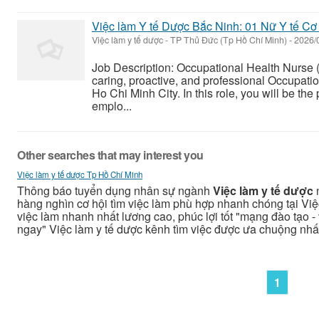
Việc làm Y tế Dược Bắc Ninh: 01 Nữ Y tế Cơ
Việc làm y tế dược
-
TP Thủ Đức (Tp Hồ Chí Minh)
-
2026/
Job Description: Occupational Health Nurse 
caring, proactive, and professional Occupatio
Ho Chi Minh City. In this role, you will be the
emplo...
Other searches that may interest you
Việc làm y tế dược Tp Hồ Chí Minh
Thông báo tuyển dụng nhân sự ngành
Việc làm y tế dược
hàng nghìn cơ hội tìm việc làm phù hợp nhanh chóng tại Việ
việc làm nhanh nhất lương cao, phúc lợi tốt "mạng đào tạo - v
ngay" Việc làm y tế dược kênh tìm việc được ưa chuộng nhấ
1