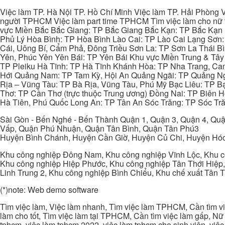
Việc làm TP. Hà Nội TP. Hồ Chí Minh Việc làm TP. Hải Phòng V
người TPHCM Việc làm part time TPHCM Tìm việc làm cho nữ t
vực Miền Bắc Bắc Giang: TP Bắc Giang Bắc Kạn: TP Bắc Kạn
Phủ Lý Hòa Bình: TP Hòa Bình Lào Cai: TP Lào Cai Lạng Sơn
Cái, Uông Bí, Cẩm Phả, Đông Triều Sơn La: TP Sơn La Thái 
Yên, Phúc Yên Yên Bái: TP Yên Bái Khu vực Miền Trung & Tâ
TP Pleiku Hà Tĩnh: TP Hà Tĩnh Khánh Hòa: TP Nha Trang, C
Hới Quảng Nam: TP Tam Kỳ, Hội An Quảng Ngãi: TP Quảng N
Rịa – Vũng Tàu: TP Bà Rịa, Vũng Tàu, Phú Mỹ Bạc Liêu: TP B
Thơ: TP Cần Thơ (trực thuộc Trung ương) Đồng Nai: TP Biên
Hà Tiên, Phú Quốc Long An: TP Tân An Sóc Trăng: TP Sóc Tră
Sài Gòn - Bến Nghé - Bến Thành Quận 1, Quận 3, Quận 4, Quậ
Vấp, Quận Phú Nhuận, Quận Tân Bình, Quận Tân Phú3
Huyện Bình Chánh, Huyện Cần Giờ, Huyện Củ Chi, Huyện Hó
Khu công nghiệp Đông Nam, Khu công nghiệp Vĩnh Lộc, Khu cô
Khu công nghiệp Hiệp Phước, Khu công nghiệp Tân Thới Hiệp,
Linh Trung 2, Khu công nghiệp Bình Chiểu, Khu chế xuất Tân 
(*)note: Web demo software
Tìm việc làm, Việc làm nhanh, Tìm việc làm TPHCM, Cần tìm việ
làm cho tốt, Tìm việc làm tại TPHCM, Cần tìm việc làm gấp, Nữ 
tphcm, việc làm tphcm 2022, việc làm tphcm cho sinh viên, việ