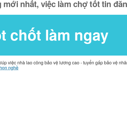
 mới nhất, việc làm chợ tốt tin đ
ốt chốt làm ngay
giúp việc nhà lao công bảo vệ lương cao - tuyển gấp bảo vệ nh
họn nghề