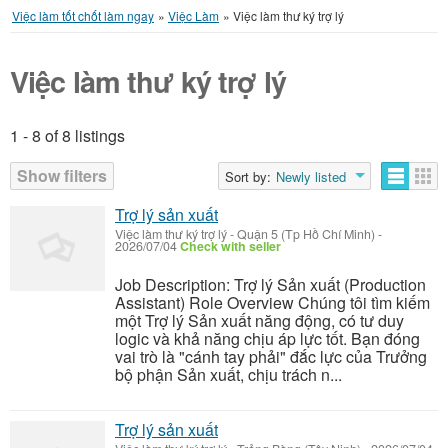
Việc làm tốt chốt làm ngay
»
Việc Làm
»
Việc làm thư ký trợ lý
Việc làm thư ký trợ lý
1 - 8 of 8 listings
Listings
Show filters
Sort by:
Newly listed
Trợ lý sản xuất
Việc làm thư ký trợ lý
-
Quận 5 (Tp Hồ Chí Minh)
-
2026/07/04
Check with seller
Job Description: Trợ lý Sản xuất (Production
Assistant) Role Overview Chúng tôi tìm kiếm
một Trợ lý Sản xuất năng động, có tư duy
logic và khả năng chịu áp lực tốt. Bạn đóng
vai trò là "cánh tay phải" đắc lực của Trưởng
bộ phận Sản xuất, chịu trách n...
Trợ lý sản xuất