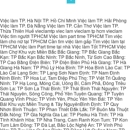
Việc làm TP. Hà Nội TP. Hồ Chí Minh Việc làm TP. Hải Phòng
Việc làm TP. Đà Nẵng Việc làm TP. Cần Thơ Việc làm TP.
Thừa Thiên Huế vieclamtp viec lam vieclam tp hcm vieclam
Việc tìm người TPHCM Việc làm part time TPHCM Tìm việc
làm cho nữ tại TPHCM Cần tìm việc làm gấp Tìm việc làm tại
TPHCM Việc làm Part time tại nhà Việc làm Tốt TPHCM Việc
làm Chợ Khu vực Miền Bắc Bắc Giang: TP Bắc Giang Bắc
Kạn: TP Bắc Kạn Bắc Ninh: TP Bắc Ninh, Từ Sơn Cao Bằng:
TP Cao Bằng Điện Biên: TP Điện Biên Phủ Hà Giang: TP Hà
Giang Hà Nam: TP Phủ Lý Hòa Bình: TP Hòa Bình Lào Cai: TP
Lào Cai Lạng Sơn: TP Lạng Sơn Nam Định: TP Nam Định
Ninh Bình: TP Hoa Lư, Tam Điệp Phú Thọ: TP Việt Trì Quảng
Ninh: TP Hạ Long, Móng Cái, Uông Bí, Cẩm Phả, Đông Triều
Sơn La: TP Sơn La Thái Bình: TP Thái Bình Thái Nguyên: TP
Thái Nguyên, Sông Công, Phổ Yên Tuyên Quang: TP Tuyên
Quang Vĩnh Phúc: TP Vĩnh Yên, Phúc Yên Yên Bái: TP Yên
Bái Khu vực Miền Trung & Tây NguyênBình Định: TP Quy
Nhơn Bình Thuận: TP Phan Thiết Đắk Lắk: TP Buôn Ma Thuột
Đắk Nông: TP Gia Nghĩa Gia Lai: TP Pleiku Hà Tĩnh: TP Hà
Tĩnh Khánh Hòa: TP Nha Trang, Cam Ranh Kon Tum: TP Kon
Tum Lâm Đồng: TP Đà Lạt, Bảo Lộc Nghệ An: TP Vinh Phú