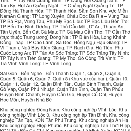
Yên: TP Tuy Hòa Quảng Bình: TP Đồng Hới Quảng Nam: TP
Tam Kỳ, Hội An Quảng Ngãi: TP Quảng Ngãi Quảng Trị: TP
Đông Hà Thanh Hóa: TP Thanh Hóa, Sầm Sơn Khu vực Miền
NamAn Giang: TP Long Xuyên, Châu Đốc Bà Rịa – Vũng Tàu:
TP Bà Rịa, Vũng Tàu, Phú Mỹ Bạc Liêu: TP Bạc Liêu Bến Tre:
TP Bến Tre Bình Dương: TP Thủ Dầu Một, Dĩ An, Thuận An,
Tân Uyên, Bến Cát Cà Mau: TP Cà Mau Cần Thơ: TP Cần Thơ
(trực thuộc Trung ương) Đồng Nai: TP Biên Hòa, Long Khánh
Đồng Tháp: TP Cao Lãnh, Sa Đéc, Hồng Ngự Hậu Giang: TP
Vị Thanh, Ngã Bảy Kiên Giang: TP Rạch Giá, Hà Tiên, Phú
Quốc Long An: TP Tân An Sóc Trăng: TP Sóc Trăng Tây Ninh:
TP Tây Ninh Tiền Giang: TP Mỹ Tho, Gò Công Trà Vinh: TP
Trà Vinh Vĩnh Long: TP Vĩnh Long
Sài Gòn - Bến Nghé - Bến Thành Quận 1, Quận 3, Quận 4,
Quận 5, Quận 6, Quận 7, Quận 8 (Khu vực của bạn), Quận 10,
Quận 11, Quận 12, Quận Bình Tân, Quận Bình Thạnh, Quận
Gò Vấp, Quận Phú Nhuận, Quận Tân Bình, Quận Tân Phú3
Huyện Bình Chánh, Huyện Cần Giờ, Huyện Củ Chi, Huyện
Hóc Môn, Huyện Nhà Bè
Khu công nghiệp Đông Nam, Khu công nghiệp Vĩnh Lộc, Khu
công nghiệp Vĩnh Lộc 3, Khu công nghiệp Tân Bình, Khu công
nghiệp Tân Tạo, KCN Tân Phú Trung, Khu công nghiệp An Hạ,
Khu công nghiệp Hiệp Phước, Khu công nghiệp Tân Thới Hiệp,
KCN Tây Bắc Củ Chi, Khu công nghiệp Lê Minh Xuân, KCN Lê