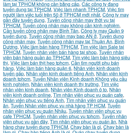
làm tại TPHCM không cần bằng cấp
,
Các công ty đang
tuyển dụng tại TPHCM
,
Việc làm nhanh TPHCM
,
Việc tìm
người làm việc tuổi trên 50 ở TPHCM mới nhất
,
Công ty may
gần đầy tuyển dụng
,
Tuyển công nhân may thời vụ tại
TPHCM
,
Tuyển công nhân may không cần kinh nghiệm
,
Cần tuyển công nhân may Bình Tân
,
Công ty may Quận 9
tuyển dụng
,
Tuyển công nhân may bao AN ở
,
Tuyển dụng
công nhân may
,
Tuyển công nhân may tại Thuận An, Bình
Dương
,
Việc làm bán hàng TPHCM
,
Tìm việc làm Sale tại
TPHCM
,
Tuyển nhân viên bán hàng tại shop
,
Tuyển nhân
viên bán hàng quần áo TPHCM
,
Tìm việc làm bán hàng siêu
thị
,
Việc làm bán thịt heo tphcm
,
Cần tìm người phụ bán
hàng
,
Việc làm bán hàng quận 6
,
Nhân viên kinh doanh
tuyển gấp
,
Nhân viên kinh doanh tiếng Anh
,
Nhân viên kinh
doanh tphcm
,
Tuyển Nhân viên Kinh doanh Không yêu cầu
kinh nghiệm
,
Nhân viên kinh doanh thị trường
,
Tìm việc
nhân viên kinh doanh
,
Nhân viên Kinh doanh ô to
,
Nhân
viên kinh doanh online
,
Tìm nhân viên phục vụ quán cafe
,
Nhân viên phục vụ tiếng Anh
,
Tìm nhân viên phục vụ quán
ăn
,
Tuyển Nhân viên phục vụ nhà hàng TP HCM
,
Tuyển
nhân viên phục vụ quán Nhậu
,
Tuyển nhân viên phục vụ
cafe TPHCM
,
Tuyển nhân viên phục vụ tphcm
,
Tuyển nhân
viên phục vụ gần đây
,
Tìm nhân viên phục vụ quán ăn
,
Nhà
hàng chay tuyển dụng TPHCM
,
Chạy bàn là gì
,
Chạy bàn là
làm gì
,
Chạy bàn tiếng Anh là gì
,
Quán chay tuyển dụng
,