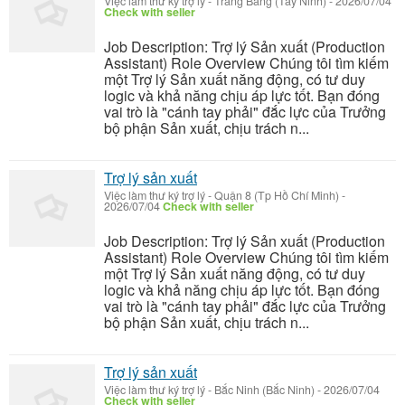
Việc làm thư ký trợ lý
-
Trảng Bàng (Tây Ninh)
-
2026/07/04
Check with seller
Job Description: Trợ lý Sản xuất (Production
Assistant) Role Overview Chúng tôi tìm kiếm
một Trợ lý Sản xuất năng động, có tư duy
logic và khả năng chịu áp lực tốt. Bạn đóng
vai trò là "cánh tay phải" đắc lực của Trưởng
bộ phận Sản xuất, chịu trách n...
Trợ lý sản xuất
Việc làm thư ký trợ lý
-
Quận 8 (Tp Hồ Chí Minh)
-
2026/07/04
Check with seller
Job Description: Trợ lý Sản xuất (Production
Assistant) Role Overview Chúng tôi tìm kiếm
một Trợ lý Sản xuất năng động, có tư duy
logic và khả năng chịu áp lực tốt. Bạn đóng
vai trò là "cánh tay phải" đắc lực của Trưởng
bộ phận Sản xuất, chịu trách n...
Trợ lý sản xuất
Việc làm thư ký trợ lý
-
Bắc Ninh (Bắc Ninh)
-
2026/07/04
Check with seller