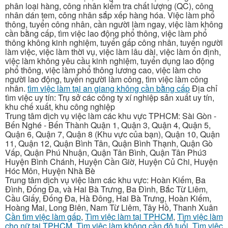
phân loại hàng, công nhân kiểm tra chất lượng (QC), công
nhân dán tem, công nhân sắp xếp hàng hóa. Việc làm phổ
thông, tuyển công nhân, cần người làm ngay, việc làm không
cần bằng cấp, tìm việc lao động phổ thông, việc làm phổ
thông không kinh nghiệm, tuyển gấp công nhân, tuyển người
làm việc, việc làm thời vụ, việc làm lâu dài, việc làm ổn định,
việc làm không yêu cầu kinh nghiệm, tuyển dụng lao động
phổ thông, việc làm phổ thông lương cao, việc làm cho
người lao động, tuyển người làm công, tìm việc làm công
nhân.
tìm việc làm tại an giang không cần bằng cấp
Địa chỉ
tìm việc uy tín: Trụ sở các công ty xí nghiệp sản xuất uy tín,
khu chế xuất, khu công nghiệp
Trung tâm dịch vụ việc làm các khu vực TPHCM: Sài Gòn -
Bến Nghé - Bến Thành Quận 1, Quận 3, Quận 4, Quận 5,
Quận 6, Quận 7, Quận 8 (Khu vực của bạn), Quận 10, Quận
11, Quận 12, Quận Bình Tân, Quận Bình Thạnh, Quận Gò
Vấp, Quận Phú Nhuận, Quận Tân Bình, Quận Tân Phú3
Huyện Bình Chánh, Huyện Cần Giờ, Huyện Củ Chi, Huyện
Hóc Môn, Huyện Nhà Bè
Trung tâm dịch vụ việc làm các khu vực: Hoàn Kiếm, Ba
Đình, Đống Đa, và Hai Bà Trưng, Ba Đình, Bắc Từ Liêm,
Cầu Giấy, Đống Đa, Hà Đông, Hai Bà Trưng, Hoàn Kiếm,
Hoàng Mai, Long Biên, Nam Từ Liêm, Tây Hồ, Thanh Xuân
Cần tìm việc làm gấp
,
Tìm việc làm tại TPHCM
,
Tìm việc làm
cho nữ tại TPHCM
,
Tìm việc làm không cần độ tuổi
,
Tìm việc