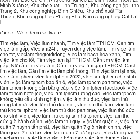
Minh Xuân 2, Khu chế xuất Linh Trung 1, Khu công nghiệp Linh
Trung 2, Khu công nghiệp Bình Chiểu, Khu chế xuất Tân
Thuận, Khu công nghiệp Phong Phú, Khu công nghiệp Cát Lái
II
(*)note: Web demo software
Tìm việc làm, Việc làm nhanh, Tìm việc làm TPHCM, Cần tìm
việc làm gấp, Vieclam24h, Tuyển dụng việc làm, Tìm việc làm
cho tốt, vieclam thegioididong, viec lam bach hoa xanh, Tìm
việc làm cho tốt, Tìm việc làm tại TPHCM, Cần tìm việc làm
gấp, Nữ cần tìm việc làm, Cần tìm việc làm gấp TPHCM, Cách
tìm việc làm, Cần tìm việc làm phổ thông, Tìm việc làm tại nhà,
việc làm tphcm, việc làm tphcm 2022, việc làm tphcm cho sinh
viên, việc làm tphcm bao ăn ở, việc làm tphcm part time, việc
làm tphcm không cần bằng cấp, việc làm tphcm facebook, việc
làm tphcm hoteljob, việc làm tphcm lương cao, việc làm tphcm
không yêu cầu kinh nghiệm, việc làm thủ đức, việc làm thủ
công tại nhà, việc làm thủ dầu một, việc làm thủ kho, việc làm
thủ kho tại tphcm, việc làm thủ đức part time, việc làm thủ đức
cho sinh viên, việc làm thủ công tại nhà tphcm, việc làm thủ
đức giờ hành chính, việc làm thủ quỹ, việc làm quận 7, việc làm
quận 7 huỳnh tấn phát, việc làm quận 7 giờ hành chính, việc
làm quận 7 nhà be, việc làm quận 7 lương cao, việc làm quận 7
vieclam116, việc làm quận 7 hôm nay, việc làm thêm quận 7