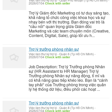
Việc làm thư ký trợ lý
-
Quận Phú Nhuận (Tp Hồ Chí Minh)
-
2026/07/04
Check with seller
Trợ lý Giám đốc Marketing có tư duy sáng tạo,
khả năng tổ chức công việc khoa học và sự
nhạy bén với thị trường. Bạn đóng vai trò là
"cầu nối" quan trọng giữa Giám đốc
Marketing và các team chuyên môn (Creative,
Content, Digital, Sale), giúp tối ưu h...
Trợ lý trưởng phòng nhân sự
Việc làm thư ký trợ lý
-
Quận 6 (Tp Hồ Chí Minh)
-
2026/07/04
Check with seller
Job Description: Trợ lý Trưởng phòng Nhân
sự (HR Assistant to HR Manager) Trợ lý
Trưởng phòng Nhân sự năng động, tỉ mỉ và
có khả năng giao tiếp khéo léo. Bạn là "cánh
tay phải" của Trưởng phòng trong việc quản
lý hệ thống dữ liệu, điều phối các hoạt ...
Trợ lý trưởng phòng nhân sự
Việc làm thư ký trợ lý
-
Quận 8 (Tp Hồ Chí Minh)
-
2026/07/04
Check with seller