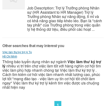
Job Description: Trợ lý Trưởng phòng Nhân
sự (HR Assistant to HR Manager) Trợ lý
Trưởng phòng Nhân sự năng động, tỉ mỉ và
có khả năng giao tiếp khéo léo. Bạn là "cánh
tay phải" của Trưởng phòng trong việc quản
lý hệ thống dữ liệu, điều phối các hoạt ...
Other searches that may interest you
Việc làm thư ký trợ lý Tp
Hồ Chí Minh
Thông báo tuyển dụng nhân sự ngành
Việc làm thư ký trợ
lý
nhiều vị trí trên chợ việc làm tốt với hàng nghìn cơ hội tìm
việc làm phù hợp nhanh chóng tại Việc làm thư ký trợ lý .
Cách tìm kiếm cơ hôi việc làm nhanh nhất lương cao, phúc
lợi tốt "mạng đào tạo - việc làm uy tín cơ hội tốt chốt làm
ngay" Việc làm thư ký trợ lý kênh tìm việc được ưa chuộng
nhất hiện nay
1