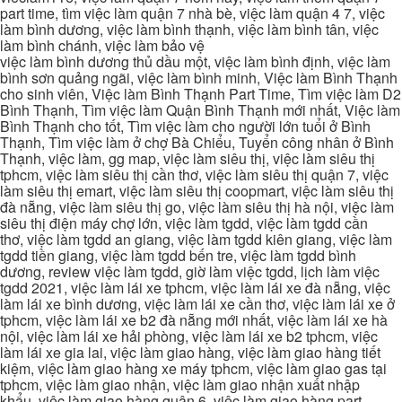
part time, tìm việc làm quận 7 nhà bè, việc làm quận 4 7, việc
làm bình dương, việc làm bình thạnh, việc làm bình tân, việc
làm bình chánh, việc làm bảo vệ
việc làm bình dương thủ dầu một, việc làm bình định, việc làm
bình sơn quảng ngãi, việc làm bình minh, Việc làm Bình Thạnh
cho sinh viên, Việc làm Bình Thạnh Part Time, Tìm việc làm D2
Bình Thạnh, Tìm việc làm Quận Bình Thạnh mới nhất, Việc làm
Bình Thạnh cho tốt, Tìm việc làm cho người lớn tuổi ở Bình
Thạnh, Tìm việc làm ở chợ Bà Chiểu, Tuyển công nhân ở Bình
Thạnh, việc làm, gg map, việc làm siêu thị, việc làm siêu thị
tphcm, việc làm siêu thị cần thơ, việc làm siêu thị quận 7, việc
làm siêu thị emart, việc làm siêu thị coopmart, việc làm siêu thị
đà nẵng, việc làm siêu thị go, việc làm siêu thị hà nội, việc làm
siêu thị điện máy chợ lớn, việc làm tgdd, việc làm tgdd cần
thơ, việc làm tgdd an giang, việc làm tgdd kiên giang, việc làm
tgdd tiền giang, việc làm tgdd bến tre, việc làm tgdd bình
dương, review việc làm tgdd, giờ làm việc tgdd, lịch làm việc
tgdd 2021, việc làm lái xe tphcm, việc làm lái xe đà nẵng, việc
làm lái xe bình dương, việc làm lái xe cần thơ, việc làm lái xe ở
tphcm, việc làm lái xe b2 đà nẵng mới nhất, việc làm lái xe hà
nội, việc làm lái xe hải phòng, việc làm lái xe b2 tphcm, việc
làm lái xe gia lai, việc làm giao hàng, việc làm giao hàng tiết
kiệm, việc làm giao hàng xe máy tphcm, việc làm giao gas tại
tphcm, việc làm giao nhận, việc làm giao nhận xuất nhập
khẩu, việc làm giao hàng quận 6, việc làm giao hàng part