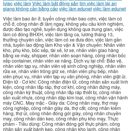
lviec
việc làm
Việc làm bất động sản
tìm việc làm tại an
giang không cần bằng cấp
việc làm edunet
việc làm edunet
Việc làm bao ăn ở, tuyển công nhân bao cơm, việc làm có
chỗ ở, công nhân đi làm ngay, không yêu cầu kinh nghiệm,
được đào tạo nghề, tuyển dụng không qua trung gian, việc
làm có đóng BHXH, việc làm tăng ca, lương tháng 13,
thưởng chuyên cần, việc làm có xe đưa đón, việc làm gần
nhà, tuyển lao động làm Kho vận & Vận chuyển: Nhân viên
kho, phụ kho, bốc xếp, tài xế, lơ xe, nhân viên giao hàng
bằng xe máy, shipper, nhân viên soạn hàng, công nhân bốc
xếp container, nhân viên xe nâng. Dịch vụ tại chỗ: Bảo vệ,
nhân viên tạp vụ, nhân viên vệ sinh công nghiệp, nhân viên
rửa xe, nhân viên trông giữ xe, nhân viên phụ bếp, nhân
viên phục vụ, nhân viên tạp vụ văn phòng, nhân viên giặt ủi.
Điện tử - Cơ khí: Công nhân điện tử, công nhân sản xuất linh
kiện, công nhân lắp ráp, thợ cơ khí, công nhân đứng máy,
công nhân kỹ thuật, công nhân lắp ráp thiết bị, công nhân
sản xuất nhựa, công nhân dập kim loại, công nhân vận hành
máy CNC. May mặc - Giày da: Công nhân may, thợ may
công nghiệp, công nhân giày da, thợ cắt, công nhân kiểm
hàng, thợ ủi, công nhân đóng gói giày, công nhân chuyền
may, công nhân dán keo, công nhân phụ kho may. Thực
phẩm - Tiêu dùng: Công nhân đóng gói thực phẩm, công
nhân sản xuất bánh kẹo, công nhân kho lạnh, công nhân