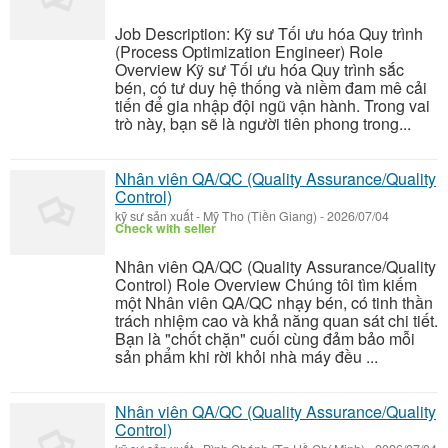
Job Description: Kỹ sư Tối ưu hóa Quy trình
(Process Optimization Engineer) Role
Overview Kỹ sư Tối ưu hóa Quy trình sắc
bén, có tư duy hệ thống và niềm đam mê cải
tiến để gia nhập đội ngũ vận hành. Trong vai
trò này, bạn sẽ là người tiên phong trong...
Nhân viên QA/QC (Quality Assurance/Quality
Control)
kỹ sư sản xuất
-
Mỹ Tho (Tiền Giang)
-
2026/07/04
Check with seller
Nhân viên QA/QC (Quality Assurance/Quality
Control) Role Overview Chúng tôi tìm kiếm
một Nhân viên QA/QC nhạy bén, có tinh thần
trách nhiệm cao và khả năng quan sát chi tiết.
Bạn là "chốt chặn" cuối cùng đảm bảo mỗi
sản phẩm khi rời khỏi nhà máy đều ...
Nhân viên QA/QC (Quality Assurance/Quality
Control)