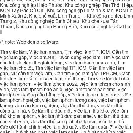
Khu công nghiệp Hiệp Phước, Khu công nghiệp Tân Thới Hiệp,
KCN Tây Bắc Củ Chi, Khu công nghiệp Lê Minh Xuân, KCN Lê
Minh Xuân 2, Khu chế xuất Linh Trung 1, Khu công nghiệp Linh
Trung 2, Khu công nghiệp Bình Chiểu, Khu chế xuất Tân
Thuận, Khu công nghiệp Phong Phú, Khu công nghiệp Cát Lái
II
(*)note: Web demo software
Tìm việc làm, Việc làm nhanh, Tìm việc làm TPHCM, Cần tìm
việc làm gấp, Vieclam24h, Tuyển dụng việc làm, Tìm việc làm
cho tốt, vieclam thegioididong, viec lam bach hoa xanh, Tìm
việc làm cho tốt, Tìm việc làm tại TPHCM, Cần tìm việc làm
gấp, Nữ cần tìm việc làm, Cần tìm việc làm gấp TPHCM, Cách
tìm việc làm, Cần tìm việc làm phổ thông, Tìm việc làm tại nhà,
việc làm tphcm, việc làm tphcm 2022, việc làm tphcm cho sinh
viên, việc làm tphcm bao ăn ở, việc làm tphcm part time, việc
làm tphcm không cần bằng cấp, việc làm tphcm facebook, việc
làm tphcm hoteljob, việc làm tphcm lương cao, việc làm tphcm
không yêu cầu kinh nghiệm, việc làm thủ đức, việc làm thủ
công tại nhà, việc làm thủ dầu một, việc làm thủ kho, việc làm
thủ kho tại tphcm, việc làm thủ đức part time, việc làm thủ đức
cho sinh viên, việc làm thủ công tại nhà tphcm, việc làm thủ
đức giờ hành chính, việc làm thủ quỹ, việc làm quận 7, việc làm
quận 7 huỳnh tấn phát, việc làm quận 7 giờ hành chính, việc