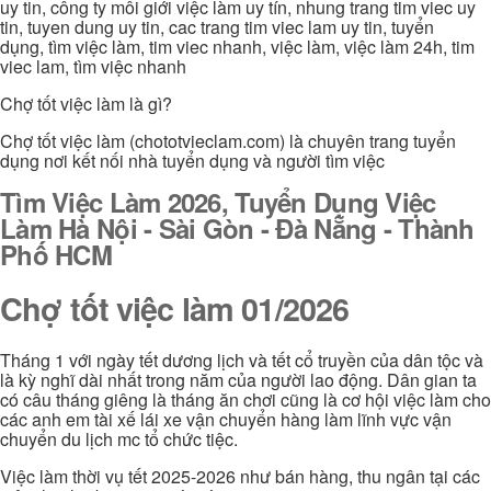
uy tin, công ty môi giới việc làm uy tín, nhung trang tim viec uy
tin, tuyen dung uy tin, cac trang tim viec lam uy tin, tuyển
dụng, tìm việc làm, tim viec nhanh, việc làm, việc làm 24h, tim
viec lam, tìm việc nhanh
Chợ tốt việc làm là gì?
Chợ tốt việc làm (chototvieclam.com) là chuyên trang tuyển
dụng nơi kết nối nhà tuyển dụng và người tìm việc
Tìm Việc Làm 2026, Tuyển Dụng Việc
Làm Hà Nội - Sài Gòn - Đà Nẵng - Thành
Phố HCM
Chợ tốt việc làm 01/2026
Tháng 1 với ngày tết dương lịch và tết cổ truyền của dân tộc và
là kỳ nghĩ dài nhất trong năm của người lao động. Dân gian ta
có câu tháng giêng là tháng ăn chơi cũng là cơ hội việc làm cho
các anh em tài xế lái xe vận chuyển hàng làm lĩnh vực vận
chuyển du lịch mc tổ chức tiệc.
Việc làm thời vụ tết 2025-2026 như bán hàng, thu ngân tại các