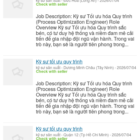
kỹ sư sản xuất
-
Đức Hòa (Long An)
-
2026/07/04
Check with seller
Job Description: Kỹ sư Tối ưu hóa Quy trình
(Process Optimization Engineer) Role
Overview Kỹ sư Tối ưu hóa Quy trình sắc
bén, có tư duy hệ thống và niềm đam mê cải
tiến để gia nhập đội ngũ vận hành. Trong vai
trò này, bạn sẽ là người tiên phong trong...
Kỹ sư tối ưu quy trình
kỹ sư sản xuất
-
Dương Minh Châu (Tây Ninh)
-
2026/07/04
Check with seller
Job Description: Kỹ sư Tối ưu hóa Quy trình
(Process Optimization Engineer) Role
Overview Kỹ sư Tối ưu hóa Quy trình sắc
bén, có tư duy hệ thống và niềm đam mê cải
tiến để gia nhập đội ngũ vận hành. Trong vai
trò này, bạn sẽ là người tiên phong trong...
Kỹ sư tối ưu quy trình
kỹ sư sản xuất
-
Quận 12 (Tp Hồ Chí Minh)
-
2026/07/04
Check with seller