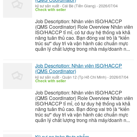
kỹ sư sản xuất
-
Cái Bè (Tiền Giang)
-
2026/07/04
Check with seller
Job Description: Nhân viên ISO/HACCP
(QMS Coordinator) Role Overview Nhân viên
ISO/HACCP tỉ mỉ, có tư duy hệ thống và khả
năng tuân thủ cao. Bạn đóng vai trò là "kiến
trúc sư" duy trì và vận hành các chuẩn mực
quản lý chất lượng trong nhà máy/doanh n...
Job Description: Nhân viên ISO/HACCP
(QMS Coordinator)
kỹ sư sản xuất
-
Quận 12 (Tp Hồ Chí Minh)
-
2026/07/04
Check with seller
Job Description: Nhân viên ISO/HACCP
(QMS Coordinator) Role Overview Nhân viên
ISO/HACCP tỉ mỉ, có tư duy hệ thống và khả
năng tuân thủ cao. Bạn đóng vai trò là "kiến
trúc sư" duy trì và vận hành các chuẩn mực
quản lý chất lượng trong nhà máy/doanh n...
Kỹ sư an toàn thực phẩm