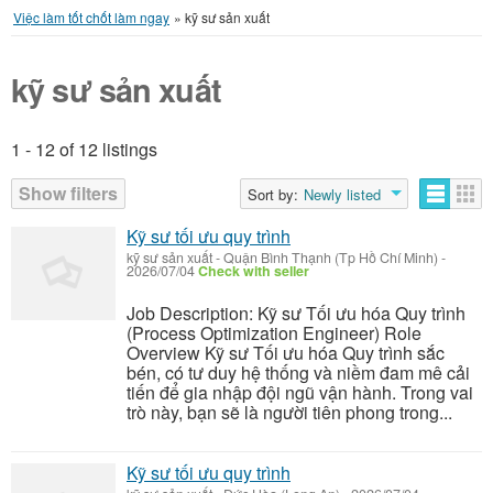
Việc làm tốt chốt làm ngay
»
kỹ sư sản xuất
kỹ sư sản xuất
1 - 12 of 12 listings
Listings
Show filters
Sort by:
Newly listed
Kỹ sư tối ưu quy trình
kỹ sư sản xuất
-
Quận Bình Thạnh (Tp Hồ Chí Minh)
-
2026/07/04
Check with seller
Job Description: Kỹ sư Tối ưu hóa Quy trình
(Process Optimization Engineer) Role
Overview Kỹ sư Tối ưu hóa Quy trình sắc
bén, có tư duy hệ thống và niềm đam mê cải
tiến để gia nhập đội ngũ vận hành. Trong vai
trò này, bạn sẽ là người tiên phong trong...
Kỹ sư tối ưu quy trình