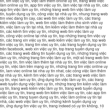
tín, tìm việc uy tín, việc làm thêm online uy tín, trang web việc
làm online uy tín, app tìm việc uy tín, làm việc tại nhà uy tín, các
app tìm việc làm uy tín, những trang web tìm việc làm uy
tín, tuyển dụng uy tín, công việc tại nhà uy tín, nhung trang web
tim viec dang tin cay, các web tìm việc làm uy tín, các trang
kiếm việc làm uy tín, web tìm việc làm thêm cho sinh viên uy
tín, việc làm uy tín tại nhà, tìm kiếm việc làm thêm tại nhà uy
tín, các kênh tìm việc uy tín, những web tìm việc làm uy
tín, công việc online tại nhà uy tín, top những trang tìm việc uy
tín, các trang xin việc uy tín, web kiếm việc làm uy tín, top web
tìm việc uy tín, trang tim viec uy tin, các trang tuyển dụng uy tín
trên facebook, web xin việc uy tín, top trang tuyển dụng uy
tín, các trang web đăng tin tuyển dụng uy tín, những trang việc
làm uy tín, những trang tìm việc làm uy tín, một số trang web tìm
việc uy tín, tìm việc làm thêm tại nhà uy tín, tìm việc làm online
uy tín, việc làm trên mạng uy tín, những trang tìm việc online uy
tín, lam viec online tai nha uy tin nhat, các công việc làm thêm
tại nhà uy tín, kênh tìm việc làm uy tín, các trang web việc làm
uy tín, viec lam uy tin, ứng dụng tìm việc làm uy tín, các trang
web tuyển dụng việc làm uy tín, những trang tìm kiếm việc làm
uy tín, trang web kiếm việc làm uy tín, trang web tuyển dụng
việc làm uy tín, trang web tìm kiếm việc làm uy tín, các app tìm
việc uy tín, trang tuyen dung uy tin, việc làm online uy tín tại
nhà, các web việc làm uy tín, những kênh tuyển dụng uy
tín, ứng dụng tìm việc uy tín, trang indeed có uy tín không, 10