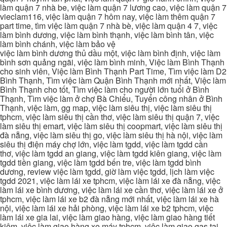
làm quận 7 nhà be, việc làm quận 7 lương cao, việc làm quận 7
vieclam116, việc làm quận 7 hôm nay, việc làm thêm quận 7
part time, tìm việc làm quận 7 nhà bè, việc làm quận 4 7, việc
làm bình dương, việc làm bình thạnh, việc làm bình tân, việc
làm bình chánh, việc làm bảo vệ
việc làm bình dương thủ dầu một, việc làm bình định, việc làm
bình sơn quảng ngãi, việc làm bình minh, Việc làm Bình Thạnh
cho sinh viên, Việc làm Bình Thạnh Part Time, Tìm việc làm D2
Bình Thạnh, Tìm việc làm Quận Bình Thạnh mới nhất, Việc làm
Bình Thạnh cho tốt, Tìm việc làm cho người lớn tuổi ở Bình
Thạnh, Tìm việc làm ở chợ Bà Chiểu, Tuyển công nhân ở Bình
Thạnh, việc làm, gg map, việc làm siêu thị, việc làm siêu thị
tphcm, việc làm siêu thị cần thơ, việc làm siêu thị quận 7, việc
làm siêu thị emart, việc làm siêu thị coopmart, việc làm siêu thị
đà nẵng, việc làm siêu thị go, việc làm siêu thị hà nội, việc làm
siêu thị điện máy chợ lớn, việc làm tgdd, việc làm tgdd cần
thơ, việc làm tgdd an giang, việc làm tgdd kiên giang, việc làm
tgdd tiền giang, việc làm tgdd bến tre, việc làm tgdd bình
dương, review việc làm tgdd, giờ làm việc tgdd, lịch làm việc
tgdd 2021, việc làm lái xe tphcm, việc làm lái xe đà nẵng, việc
làm lái xe bình dương, việc làm lái xe cần thơ, việc làm lái xe ở
tphcm, việc làm lái xe b2 đà nẵng mới nhất, việc làm lái xe hà
nội, việc làm lái xe hải phòng, việc làm lái xe b2 tphcm, việc
làm lái xe gia lai, việc làm giao hàng, việc làm giao hàng tiết
kiệm, việc làm giao hàng xe máy tphcm, việc làm giao gas tại