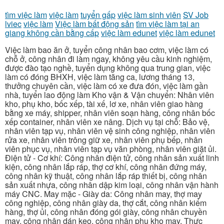
tìm việc làm
việc làm
tuyển gấp
việc làm sinh viên
SV Job
lviec
việc làm
Việc làm bất động sản
tìm việc làm tại an
giang không cần bằng cấp
việc làm edunet
việc làm edunet
Việc làm bao ăn ở, tuyển công nhân bao cơm, việc làm có
chỗ ở, công nhân đi làm ngay, không yêu cầu kinh nghiệm,
được đào tạo nghề, tuyển dụng không qua trung gian, việc
làm có đóng BHXH, việc làm tăng ca, lương tháng 13,
thưởng chuyên cần, việc làm có xe đưa đón, việc làm gần
nhà, tuyển lao động làm Kho vận & Vận chuyển: Nhân viên
kho, phụ kho, bốc xếp, tài xế, lơ xe, nhân viên giao hàng
bằng xe máy, shipper, nhân viên soạn hàng, công nhân bốc
xếp container, nhân viên xe nâng. Dịch vụ tại chỗ: Bảo vệ,
nhân viên tạp vụ, nhân viên vệ sinh công nghiệp, nhân viên
rửa xe, nhân viên trông giữ xe, nhân viên phụ bếp, nhân
viên phục vụ, nhân viên tạp vụ văn phòng, nhân viên giặt ủi.
Điện tử - Cơ khí: Công nhân điện tử, công nhân sản xuất linh
kiện, công nhân lắp ráp, thợ cơ khí, công nhân đứng máy,
công nhân kỹ thuật, công nhân lắp ráp thiết bị, công nhân
sản xuất nhựa, công nhân dập kim loại, công nhân vận hành
máy CNC. May mặc - Giày da: Công nhân may, thợ may
công nghiệp, công nhân giày da, thợ cắt, công nhân kiểm
hàng, thợ ủi, công nhân đóng gói giày, công nhân chuyền
may, công nhân dán keo, công nhân phụ kho may. Thực