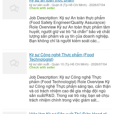
kỹ sư sản xuất
-
Quận 8 (Tp Hồ Chí Minh)
-
2026/07/04
Check with seller
Job Description: Kỹ sư An toàn thực phẩm
(Food Safety Engineer/Quality Assurance)
Role Overview Kỹ sư An toàn thực phẩm tâm
huyết, người giữ vai trò "lá chắn" bảo vệ chất
lượng sản phẩm và uy tín của doanh nghiệp.
Bạn không chỉ là người kiểm soát các...
Kỹ sư Công nghệ Thực phẩm (Food
Technologist)
kỹ sư sản xuất
-
Quận 10 (Tp Hồ Chí Minh)
-
2026/07/04
Check with seller
Job Description: Kỹ sư Công nghệ Thực
phẩm (Food Technologist) Role Overview Kỹ
sư Công nghệ Thực phẩm sáng tạo, cẩn thận
và có trách nhiệm cao để gia nhập đội ngũ
sản xuất/R&D. Trong vai trò này, bạn sẽ chịu
trách nhiệm chính trong việc giám sát...
Việc làm Kỹ sư Sản xuất Thủ Đức: Head of