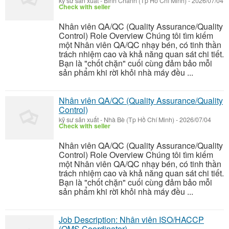
kỹ sư sản xuất
-
Bình Chánh (Tp Hồ Chí Minh)
-
2026/07/04
Check with seller
Nhân viên QA/QC (Quality Assurance/Quality
Control) Role Overview Chúng tôi tìm kiếm
một Nhân viên QA/QC nhạy bén, có tinh thần
trách nhiệm cao và khả năng quan sát chi tiết.
Bạn là "chốt chặn" cuối cùng đảm bảo mỗi
sản phẩm khi rời khỏi nhà máy đều ...
Nhân viên QA/QC (Quality Assurance/Quality
Control)
kỹ sư sản xuất
-
Nhà Bè (Tp Hồ Chí Minh)
-
2026/07/04
Check with seller
Nhân viên QA/QC (Quality Assurance/Quality
Control) Role Overview Chúng tôi tìm kiếm
một Nhân viên QA/QC nhạy bén, có tinh thần
trách nhiệm cao và khả năng quan sát chi tiết.
Bạn là "chốt chặn" cuối cùng đảm bảo mỗi
sản phẩm khi rời khỏi nhà máy đều ...
Job Description: Nhân viên ISO/HACCP
(QMS Coordinator)