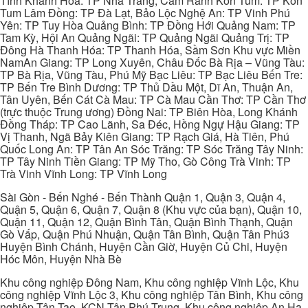
Tĩnh Khánh Hòa: TP Nha Trang, Cam Ranh Kon Tum: TP Kon
Tum Lâm Đồng: TP Đà Lạt, Bảo Lộc Nghệ An: TP Vinh Phú
Yên: TP Tuy Hòa Quảng Bình: TP Đồng Hới Quảng Nam: TP
Tam Kỳ, Hội An Quảng Ngãi: TP Quảng Ngãi Quảng Trị: TP
Đông Hà Thanh Hóa: TP Thanh Hóa, Sầm Sơn Khu vực Miền
NamAn Giang: TP Long Xuyên, Châu Đốc Bà Rịa – Vũng Tàu:
TP Bà Rịa, Vũng Tàu, Phú Mỹ Bạc Liêu: TP Bạc Liêu Bến Tre:
TP Bến Tre Bình Dương: TP Thủ Dầu Một, Dĩ An, Thuận An,
Tân Uyên, Bến Cát Cà Mau: TP Cà Mau Cần Thơ: TP Cần Thơ
(trực thuộc Trung ương) Đồng Nai: TP Biên Hòa, Long Khánh
Đồng Tháp: TP Cao Lãnh, Sa Đéc, Hồng Ngự Hậu Giang: TP
Vị Thanh, Ngã Bảy Kiên Giang: TP Rạch Giá, Hà Tiên, Phú
Quốc Long An: TP Tân An Sóc Trăng: TP Sóc Trăng Tây Ninh:
TP Tây Ninh Tiền Giang: TP Mỹ Tho, Gò Công Trà Vinh: TP
Trà Vinh Vĩnh Long: TP Vĩnh Long
Sài Gòn - Bến Nghé - Bến Thành Quận 1, Quận 3, Quận 4,
Quận 5, Quận 6, Quận 7, Quận 8 (Khu vực của bạn), Quận 10,
Quận 11, Quận 12, Quận Bình Tân, Quận Bình Thạnh, Quận
Gò Vấp, Quận Phú Nhuận, Quận Tân Bình, Quận Tân Phú3
Huyện Bình Chánh, Huyện Cần Giờ, Huyện Củ Chi, Huyện
Hóc Môn, Huyện Nhà Bè
Khu công nghiệp Đông Nam, Khu công nghiệp Vĩnh Lộc, Khu
công nghiệp Vĩnh Lộc 3, Khu công nghiệp Tân Bình, Khu công
nghiệp Tân Tạo, KCN Tân Phú Trung, Khu công nghiệp An Hạ,