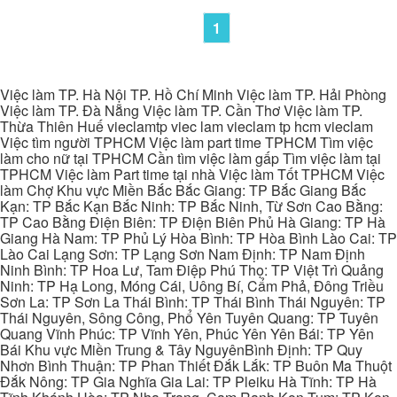
1
Việc làm TP. Hà Nội TP. Hồ Chí Minh Việc làm TP. Hải Phòng
Việc làm TP. Đà Nẵng Việc làm TP. Cần Thơ Việc làm TP.
Thừa Thiên Huế vieclamtp viec lam vieclam tp hcm vieclam
Việc tìm người TPHCM Việc làm part time TPHCM Tìm việc
làm cho nữ tại TPHCM Cần tìm việc làm gấp Tìm việc làm tại
TPHCM Việc làm Part time tại nhà Việc làm Tốt TPHCM Việc
làm Chợ Khu vực Miền Bắc Bắc Giang: TP Bắc Giang Bắc
Kạn: TP Bắc Kạn Bắc Ninh: TP Bắc Ninh, Từ Sơn Cao Bằng:
TP Cao Bằng Điện Biên: TP Điện Biên Phủ Hà Giang: TP Hà
Giang Hà Nam: TP Phủ Lý Hòa Bình: TP Hòa Bình Lào Cai: TP
Lào Cai Lạng Sơn: TP Lạng Sơn Nam Định: TP Nam Định
Ninh Bình: TP Hoa Lư, Tam Điệp Phú Thọ: TP Việt Trì Quảng
Ninh: TP Hạ Long, Móng Cái, Uông Bí, Cẩm Phả, Đông Triều
Sơn La: TP Sơn La Thái Bình: TP Thái Bình Thái Nguyên: TP
Thái Nguyên, Sông Công, Phổ Yên Tuyên Quang: TP Tuyên
Quang Vĩnh Phúc: TP Vĩnh Yên, Phúc Yên Yên Bái: TP Yên
Bái Khu vực Miền Trung & Tây NguyênBình Định: TP Quy
Nhơn Bình Thuận: TP Phan Thiết Đắk Lắk: TP Buôn Ma Thuột
Đắk Nông: TP Gia Nghĩa Gia Lai: TP Pleiku Hà Tĩnh: TP Hà