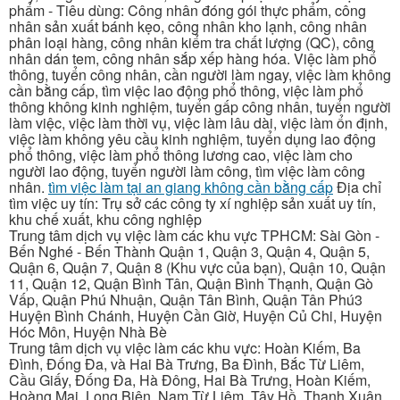
phẩm - Tiêu dùng: Công nhân đóng gói thực phẩm, công
nhân sản xuất bánh kẹo, công nhân kho lạnh, công nhân
phân loại hàng, công nhân kiểm tra chất lượng (QC), công
nhân dán tem, công nhân sắp xếp hàng hóa. Việc làm phổ
thông, tuyển công nhân, cần người làm ngay, việc làm không
cần bằng cấp, tìm việc lao động phổ thông, việc làm phổ
thông không kinh nghiệm, tuyển gấp công nhân, tuyển người
làm việc, việc làm thời vụ, việc làm lâu dài, việc làm ổn định,
việc làm không yêu cầu kinh nghiệm, tuyển dụng lao động
phổ thông, việc làm phổ thông lương cao, việc làm cho
người lao động, tuyển người làm công, tìm việc làm công
nhân.
tìm việc làm tại an giang không cần bằng cấp
Địa chỉ
tìm việc uy tín: Trụ sở các công ty xí nghiệp sản xuất uy tín,
khu chế xuất, khu công nghiệp
Trung tâm dịch vụ việc làm các khu vực TPHCM: Sài Gòn -
Bến Nghé - Bến Thành Quận 1, Quận 3, Quận 4, Quận 5,
Quận 6, Quận 7, Quận 8 (Khu vực của bạn), Quận 10, Quận
11, Quận 12, Quận Bình Tân, Quận Bình Thạnh, Quận Gò
Vấp, Quận Phú Nhuận, Quận Tân Bình, Quận Tân Phú3
Huyện Bình Chánh, Huyện Cần Giờ, Huyện Củ Chi, Huyện
Hóc Môn, Huyện Nhà Bè
Trung tâm dịch vụ việc làm các khu vực: Hoàn Kiếm, Ba
Đình, Đống Đa, và Hai Bà Trưng, Ba Đình, Bắc Từ Liêm,
Cầu Giấy, Đống Đa, Hà Đông, Hai Bà Trưng, Hoàn Kiếm,
Hoàng Mai, Long Biên, Nam Từ Liêm, Tây Hồ, Thanh Xuân