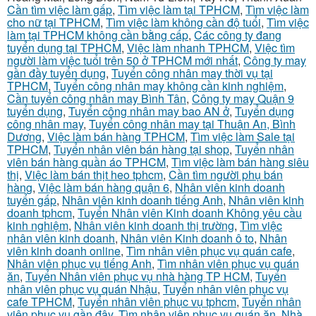
Cần tìm việc làm gấp
,
Tìm việc làm tại TPHCM
,
Tìm việc làm
cho nữ tại TPHCM
,
Tìm việc làm không cần độ tuổi
,
Tìm việc
làm tại TPHCM không cần bằng cấp
,
Các công ty đang
tuyển dụng tại TPHCM
,
Việc làm nhanh TPHCM
,
Việc tìm
người làm việc tuổi trên 50 ở TPHCM mới nhất
,
Công ty may
gần đầy tuyển dụng
,
Tuyển công nhân may thời vụ tại
TPHCM
,
Tuyển công nhân may không cần kinh nghiệm
,
Cần tuyển công nhân may Bình Tân
,
Công ty may Quận 9
tuyển dụng
,
Tuyển công nhân may bao AN ở
,
Tuyển dụng
công nhân may
,
Tuyển công nhân may tại Thuận An, Bình
Dương
,
Việc làm bán hàng TPHCM
,
Tìm việc làm Sale tại
TPHCM
,
Tuyển nhân viên bán hàng tại shop
,
Tuyển nhân
viên bán hàng quần áo TPHCM
,
Tìm việc làm bán hàng siêu
thị
,
Việc làm bán thịt heo tphcm
,
Cần tìm người phụ bán
hàng
,
Việc làm bán hàng quận 6
,
Nhân viên kinh doanh
tuyển gấp
,
Nhân viên kinh doanh tiếng Anh
,
Nhân viên kinh
doanh tphcm
,
Tuyển Nhân viên Kinh doanh Không yêu cầu
kinh nghiệm
,
Nhân viên kinh doanh thị trường
,
Tìm việc
nhân viên kinh doanh
,
Nhân viên Kinh doanh ô to
,
Nhân
viên kinh doanh online
,
Tìm nhân viên phục vụ quán cafe
,
Nhân viên phục vụ tiếng Anh
,
Tìm nhân viên phục vụ quán
ăn
,
Tuyển Nhân viên phục vụ nhà hàng TP HCM
,
Tuyển
nhân viên phục vụ quán Nhậu
,
Tuyển nhân viên phục vụ
cafe TPHCM
,
Tuyển nhân viên phục vụ tphcm
,
Tuyển nhân
viên phục vụ gần đây
,
Tìm nhân viên phục vụ quán ăn
,
Nhà