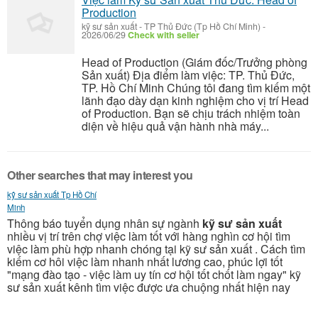
Production
kỹ sư sản xuất
-
TP Thủ Đức (Tp Hồ Chí Minh)
-
2026/06/29
Check with seller
Head of Production (Giám đốc/Trưởng phòng
Sản xuất) Địa điểm làm việc: TP. Thủ Đức,
TP. Hồ Chí Minh Chúng tôi đang tìm kiếm một
lãnh đạo dày dạn kinh nghiệm cho vị trí Head
of Production. Bạn sẽ chịu trách nhiệm toàn
diện về hiệu quả vận hành nhà máy...
Other searches that may interest you
kỹ sư sản xuất Tp Hồ Chí
Minh
Thông báo tuyển dụng nhân sự ngành
kỹ sư sản xuất
nhiều vị trí trên chợ việc làm tốt với hàng nghìn cơ hội tìm
việc làm phù hợp nhanh chóng tại kỹ sư sản xuất . Cách tìm
kiếm cơ hôi việc làm nhanh nhất lương cao, phúc lợi tốt
"mạng đào tạo - việc làm uy tín cơ hội tốt chốt làm ngay" kỹ
sư sản xuất kênh tìm việc được ưa chuộng nhất hiện nay