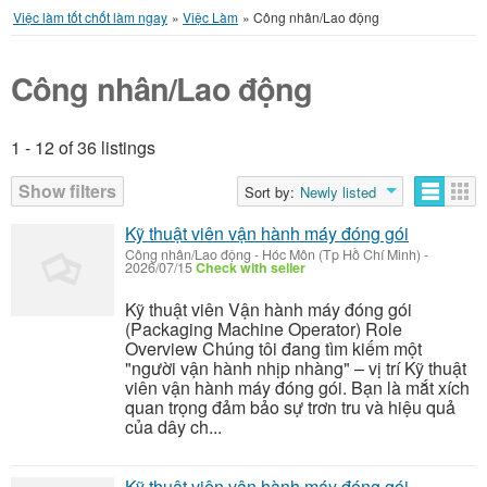
Việc làm tốt chốt làm ngay
»
Việc Làm
»
Công nhân/Lao động
Công nhân/Lao động
1 - 12 of 36 listings
Listings
Show filters
Sort by:
Newly listed
Kỹ thuật viên vận hành máy đóng gói
Công nhân/Lao động
-
Hóc Môn (Tp Hồ Chí Minh)
-
2026/07/15
Check with seller
Kỹ thuật viên Vận hành máy đóng gói
(Packaging Machine Operator) Role
Overview Chúng tôi đang tìm kiếm một
"người vận hành nhịp nhàng" – vị trí Kỹ thuật
viên vận hành máy đóng gói. Bạn là mắt xích
quan trọng đảm bảo sự trơn tru và hiệu quả
của dây ch...
Kỹ thuật viên vận hành máy đóng gói