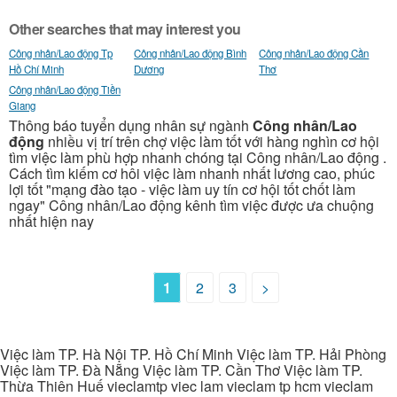
Other searches that may interest you
Công nhân/Lao động Tp
Công nhân/Lao động Bình
Công nhân/Lao động Cần
Hồ Chí Minh
Dương
Thơ
Công nhân/Lao động Tiền
Giang
Thông báo tuyển dụng nhân sự ngành
Công nhân/Lao
động
nhiều vị trí trên chợ việc làm tốt với hàng nghìn cơ hội
tìm việc làm phù hợp nhanh chóng tại Công nhân/Lao động .
Cách tìm kiếm cơ hôi việc làm nhanh nhất lương cao, phúc
lợi tốt "mạng đào tạo - việc làm uy tín cơ hội tốt chốt làm
ngay" Công nhân/Lao động kênh tìm việc được ưa chuộng
nhất hiện nay
1
2
3
>
Việc làm TP. Hà Nội TP. Hồ Chí Minh Việc làm TP. Hải Phòng
Việc làm TP. Đà Nẵng Việc làm TP. Cần Thơ Việc làm TP.
Thừa Thiên Huế vieclamtp viec lam vieclam tp hcm vieclam