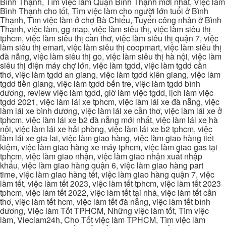
Bình Thạnh, Tìm việc làm Quận Bình Thạnh mới nhất, Việc làm
Bình Thạnh cho tốt, Tìm việc làm cho người lớn tuổi ở Bình
Thạnh, Tìm việc làm ở chợ Bà Chiểu, Tuyển công nhân ở Bình
Thạnh, việc làm, gg map, việc làm siêu thị, việc làm siêu thị
tphcm, việc làm siêu thị cần thơ, việc làm siêu thị quận 7, việc
làm siêu thị emart, việc làm siêu thị coopmart, việc làm siêu thị
đà nẵng, việc làm siêu thị go, việc làm siêu thị hà nội, việc làm
siêu thị điện máy chợ lớn, việc làm tgdd, việc làm tgdd cần
thơ, việc làm tgdd an giang, việc làm tgdd kiên giang, việc làm
tgdd tiền giang, việc làm tgdd bến tre, việc làm tgdd bình
dương, review việc làm tgdd, giờ làm việc tgdd, lịch làm việc
tgdd 2021, việc làm lái xe tphcm, việc làm lái xe đà nẵng, việc
làm lái xe bình dương, việc làm lái xe cần thơ, việc làm lái xe ở
tphcm, việc làm lái xe b2 đà nẵng mới nhất, việc làm lái xe hà
nội, việc làm lái xe hải phòng, việc làm lái xe b2 tphcm, việc
làm lái xe gia lai, việc làm giao hàng, việc làm giao hàng tiết
kiệm, việc làm giao hàng xe máy tphcm, việc làm giao gas tại
tphcm, việc làm giao nhận, việc làm giao nhận xuất nhập
khẩu, việc làm giao hàng quận 6, việc làm giao hàng part
time, việc làm giao hàng tết, việc làm giao hàng quận 7, việc
làm tết, việc làm tết 2023, việc làm tết tphcm, việc làm tết 2023
tphcm, việc làm tết 2022, việc làm tết tại nhà, việc làm tết cần
thơ, việc làm tết hcm, việc làm tết đà nẵng, việc làm tết bình
dương, Việc làm Tốt TPHCM, Những việc làm tốt, Tìm việc
làm, Vieclam24h, Cho Tốt việc làm TPHCM, Tìm việc làm