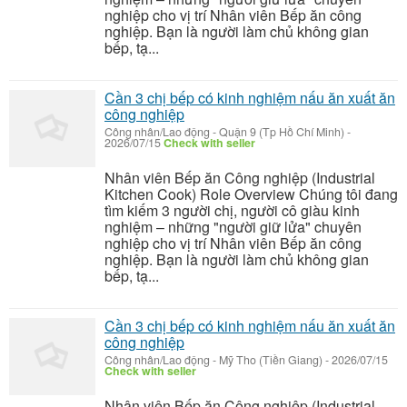
nghiệp cho vị trí Nhân viên Bếp ăn công
nghiệp. Bạn là người làm chủ không gian
bếp, tạ...
Cần 3 chị bếp có kinh nghiệm nấu ăn xuất ăn
công nghiệp
Công nhân/Lao động
-
Quận 9 (Tp Hồ Chí Minh)
-
2026/07/15
Check with seller
Nhân viên Bếp ăn Công nghiệp (Industrial
Kitchen Cook) Role Overview Chúng tôi đang
tìm kiếm 3 người chị, người cô giàu kinh
nghiệm – những "người giữ lửa" chuyên
nghiệp cho vị trí Nhân viên Bếp ăn công
nghiệp. Bạn là người làm chủ không gian
bếp, tạ...
Cần 3 chị bếp có kinh nghiệm nấu ăn xuất ăn
công nghiệp
Công nhân/Lao động
-
Mỹ Tho (Tiền Giang)
-
2026/07/15
Check with seller
Nhân viên Bếp ăn Công nghiệp (Industrial