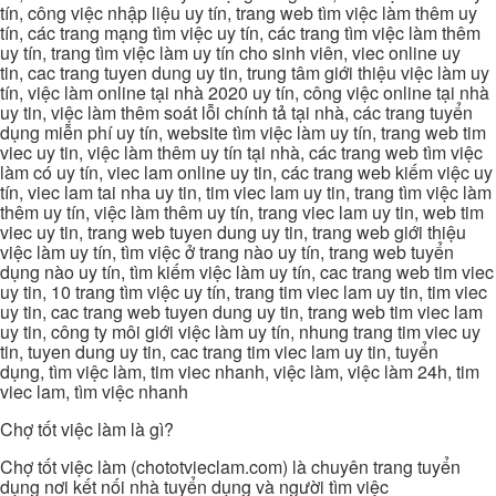
tín, công việc nhập liệu uy tín, trang web tìm việc làm thêm uy
tín, các trang mạng tìm việc uy tín, các trang tìm việc làm thêm
uy tín, trang tìm việc làm uy tín cho sinh viên, viec online uy
tin, cac trang tuyen dung uy tin, trung tâm giới thiệu việc làm uy
tín, việc làm online tại nhà 2020 uy tín, công việc online tại nhà
uy tin, việc làm thêm soát lỗi chính tả tại nhà, các trang tuyển
dụng miễn phí uy tín, website tìm việc làm uy tín, trang web tim
viec uy tin, việc làm thêm uy tín tại nhà, các trang web tìm việc
làm có uy tín, viec lam online uy tin, các trang web kiếm việc uy
tín, viec lam tai nha uy tin, tim viec lam uy tin, trang tìm việc làm
thêm uy tín, việc làm thêm uy tín, trang viec lam uy tin, web tim
viec uy tin, trang web tuyen dung uy tin, trang web giới thiệu
việc làm uy tín, tìm việc ở trang nào uy tín, trang web tuyển
dụng nào uy tín, tìm kiếm việc làm uy tín, cac trang web tim viec
uy tin, 10 trang tìm việc uy tín, trang tim viec lam uy tin, tim viec
uy tin, cac trang web tuyen dung uy tin, trang web tim viec lam
uy tin, công ty môi giới việc làm uy tín, nhung trang tim viec uy
tin, tuyen dung uy tin, cac trang tim viec lam uy tin, tuyển
dụng, tìm việc làm, tim viec nhanh, việc làm, việc làm 24h, tim
viec lam, tìm việc nhanh
Chợ tốt việc làm là gì?
Chợ tốt việc làm (chototvieclam.com) là chuyên trang tuyển
dụng nơi kết nối nhà tuyển dụng và người tìm việc