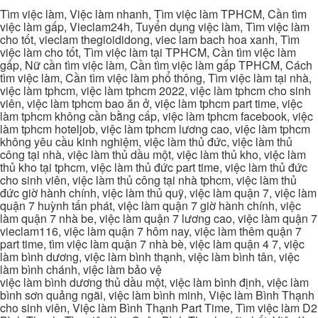
Tìm việc làm, Việc làm nhanh, Tìm việc làm TPHCM, Cần tìm
việc làm gấp, Vieclam24h, Tuyển dụng việc làm, Tìm việc làm
cho tốt, vieclam thegioididong, viec lam bach hoa xanh, Tìm
việc làm cho tốt, Tìm việc làm tại TPHCM, Cần tìm việc làm
gấp, Nữ cần tìm việc làm, Cần tìm việc làm gấp TPHCM, Cách
tìm việc làm, Cần tìm việc làm phổ thông, Tìm việc làm tại nhà,
việc làm tphcm, việc làm tphcm 2022, việc làm tphcm cho sinh
viên, việc làm tphcm bao ăn ở, việc làm tphcm part time, việc
làm tphcm không cần bằng cấp, việc làm tphcm facebook, việc
làm tphcm hoteljob, việc làm tphcm lương cao, việc làm tphcm
không yêu cầu kinh nghiệm, việc làm thủ đức, việc làm thủ
công tại nhà, việc làm thủ dầu một, việc làm thủ kho, việc làm
thủ kho tại tphcm, việc làm thủ đức part time, việc làm thủ đức
cho sinh viên, việc làm thủ công tại nhà tphcm, việc làm thủ
đức giờ hành chính, việc làm thủ quỹ, việc làm quận 7, việc làm
quận 7 huỳnh tấn phát, việc làm quận 7 giờ hành chính, việc
làm quận 7 nhà be, việc làm quận 7 lương cao, việc làm quận 7
vieclam116, việc làm quận 7 hôm nay, việc làm thêm quận 7
part time, tìm việc làm quận 7 nhà bè, việc làm quận 4 7, việc
làm bình dương, việc làm bình thạnh, việc làm bình tân, việc
làm bình chánh, việc làm bảo vệ
việc làm bình dương thủ dầu một, việc làm bình định, việc làm
bình sơn quảng ngãi, việc làm bình minh, Việc làm Bình Thạnh
cho sinh viên, Việc làm Bình Thạnh Part Time, Tìm việc làm D2