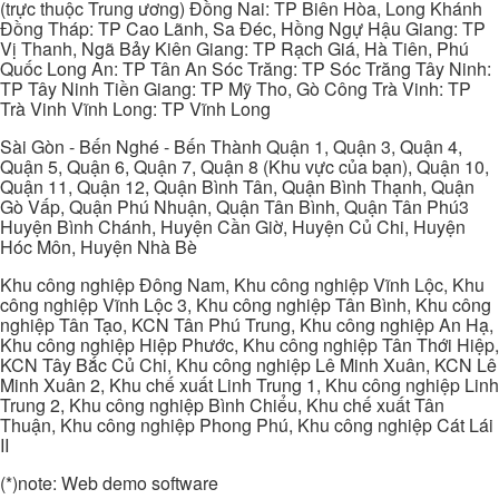
(trực thuộc Trung ương) Đồng Nai: TP Biên Hòa, Long Khánh
Đồng Tháp: TP Cao Lãnh, Sa Đéc, Hồng Ngự Hậu Giang: TP
Vị Thanh, Ngã Bảy Kiên Giang: TP Rạch Giá, Hà Tiên, Phú
Quốc Long An: TP Tân An Sóc Trăng: TP Sóc Trăng Tây Ninh:
TP Tây Ninh Tiền Giang: TP Mỹ Tho, Gò Công Trà Vinh: TP
Trà Vinh Vĩnh Long: TP Vĩnh Long
Sài Gòn - Bến Nghé - Bến Thành Quận 1, Quận 3, Quận 4,
Quận 5, Quận 6, Quận 7, Quận 8 (Khu vực của bạn), Quận 10,
Quận 11, Quận 12, Quận Bình Tân, Quận Bình Thạnh, Quận
Gò Vấp, Quận Phú Nhuận, Quận Tân Bình, Quận Tân Phú3
Huyện Bình Chánh, Huyện Cần Giờ, Huyện Củ Chi, Huyện
Hóc Môn, Huyện Nhà Bè
Khu công nghiệp Đông Nam, Khu công nghiệp Vĩnh Lộc, Khu
công nghiệp Vĩnh Lộc 3, Khu công nghiệp Tân Bình, Khu công
nghiệp Tân Tạo, KCN Tân Phú Trung, Khu công nghiệp An Hạ,
Khu công nghiệp Hiệp Phước, Khu công nghiệp Tân Thới Hiệp,
KCN Tây Bắc Củ Chi, Khu công nghiệp Lê Minh Xuân, KCN Lê
Minh Xuân 2, Khu chế xuất Linh Trung 1, Khu công nghiệp Linh
Trung 2, Khu công nghiệp Bình Chiểu, Khu chế xuất Tân
Thuận, Khu công nghiệp Phong Phú, Khu công nghiệp Cát Lái
II
(*)note: Web demo software