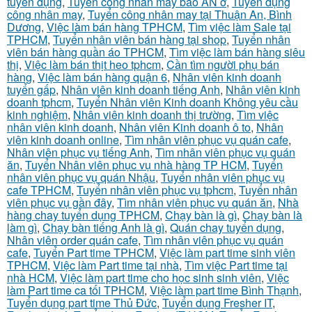
tuyển dụng
,
Tuyển công nhân may bao AN ở
,
Tuyển dụng
công nhân may
,
Tuyển công nhân may tại Thuận An, Bình
Dương
,
Việc làm bán hàng TPHCM
,
Tìm việc làm Sale tại
TPHCM
,
Tuyển nhân viên bán hàng tại shop
,
Tuyển nhân
viên bán hàng quần áo TPHCM
,
Tìm việc làm bán hàng siêu
thị
,
Việc làm bán thịt heo tphcm
,
Cần tìm người phụ bán
hàng
,
Việc làm bán hàng quận 6
,
Nhân viên kinh doanh
tuyển gấp
,
Nhân viên kinh doanh tiếng Anh
,
Nhân viên kinh
doanh tphcm
,
Tuyển Nhân viên Kinh doanh Không yêu cầu
kinh nghiệm
,
Nhân viên kinh doanh thị trường
,
Tìm việc
nhân viên kinh doanh
,
Nhân viên Kinh doanh ô to
,
Nhân
viên kinh doanh online
,
Tìm nhân viên phục vụ quán cafe
,
Nhân viên phục vụ tiếng Anh
,
Tìm nhân viên phục vụ quán
ăn
,
Tuyển Nhân viên phục vụ nhà hàng TP HCM
,
Tuyển
nhân viên phục vụ quán Nhậu
,
Tuyển nhân viên phục vụ
cafe TPHCM
,
Tuyển nhân viên phục vụ tphcm
,
Tuyển nhân
viên phục vụ gần đây
,
Tìm nhân viên phục vụ quán ăn
,
Nhà
hàng chay tuyển dụng TPHCM
,
Chạy bàn là gì
,
Chạy bàn là
làm gì
,
Chạy bàn tiếng Anh là gì
,
Quán chay tuyển dụng
,
Nhân viên order quán cafe
,
Tìm nhân viên phục vụ quán
cafe
,
Tuyển Part time TPHCM
,
Việc làm part time sinh viên
TPHCM
,
Việc làm Part time tại nhà
,
Tìm việc Part time tại
nhà HCM
,
Việc làm part time cho học sinh sinh viên
,
Việc
làm Part time ca tối TPHCM
,
Việc làm part time Bình Thạnh
,
Tuyển dụng part time Thủ Đức
,
Tuyển dụng Fresher IT
,