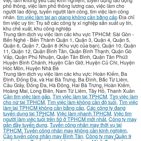
việc làm không yêu cầu kinh nghiệm, tuyển dụng lao động
phổ thông, việc làm phổ thông lương cao, việc làm cho
người lao động, tuyển người làm công, tìm việc làm công
nhân.
tìm việc làm tại an giang không cần bằng cấp
Địa chỉ
tìm việc uy tín: Trụ sở các công ty xí nghiệp sản xuất uy tín,
khu chế xuất, khu công nghiệp
Trung tâm dịch vụ việc làm các khu vực TPHCM: Sài Gòn -
Bến Nghé - Bến Thành Quận 1, Quận 3, Quận 4, Quận 5,
Quận 6, Quận 7, Quận 8 (Khu vực của bạn), Quận 10, Quận
11, Quận 12, Quận Bình Tân, Quận Bình Thạnh, Quận Gò
Vấp, Quận Phú Nhuận, Quận Tân Bình, Quận Tân Phú3
Huyện Bình Chánh, Huyện Cần Giờ, Huyện Củ Chi, Huyện
Hóc Môn, Huyện Nhà Bè
Trung tâm dịch vụ việc làm các khu vực: Hoàn Kiếm, Ba
Đình, Đống Đa, và Hai Bà Trưng, Ba Đình, Bắc Từ Liêm,
Cầu Giấy, Đống Đa, Hà Đông, Hai Bà Trưng, Hoàn Kiếm,
Hoàng Mai, Long Biên, Nam Từ Liêm, Tây Hồ, Thanh Xuân
Cần tìm việc làm gấp
,
Tìm việc làm tại TPHCM
,
Tìm việc làm
cho nữ tại TPHCM
,
Tìm việc làm không cần độ tuổi
,
Tìm việc
làm tại TPHCM không cần bằng cấp
,
Các công ty đang
tuyển dụng tại TPHCM
,
Việc làm nhanh TPHCM
,
Việc tìm
người làm việc tuổi trên 50 ở TPHCM mới nhất
,
Công ty may
gần đầy tuyển dụng
,
Tuyển công nhân may thời vụ tại
TPHCM
,
Tuyển công nhân may không cần kinh nghiệm
,
Cần tuyển công nhân may Bình Tân
,
Công ty may Quận 9