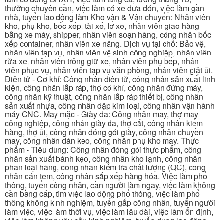
thưởng chuyên cần, việc làm có xe đưa đón, việc làm gần
nhà, tuyển lao động làm Kho vận & Vận chuyển: Nhân viên
kho, phụ kho, bốc xếp, tài xế, lơ xe, nhân viên giao hàng
bằng xe máy, shipper, nhân viên soạn hàng, công nhân bốc
xếp container, nhân viên xe nâng. Dịch vụ tại chỗ: Bảo vệ,
nhân viên tạp vụ, nhân viên vệ sinh công nghiệp, nhân viên
rửa xe, nhân viên trông giữ xe, nhân viên phụ bếp, nhân
viên phục vụ, nhân viên tạp vụ văn phòng, nhân viên giặt ủi.
Điện tử - Cơ khí: Công nhân điện tử, công nhân sản xuất linh
kiện, công nhân lắp ráp, thợ cơ khí, công nhân đứng máy,
công nhân kỹ thuật, công nhân lắp ráp thiết bị, công nhân
sản xuất nhựa, công nhân dập kim loại, công nhân vận hành
máy CNC. May mặc - Giày da: Công nhân may, thợ may
công nghiệp, công nhân giày da, thợ cắt, công nhân kiểm
hàng, thợ ủi, công nhân đóng gói giày, công nhân chuyền
may, công nhân dán keo, công nhân phụ kho may. Thực
phẩm - Tiêu dùng: Công nhân đóng gói thực phẩm, công
nhân sản xuất bánh kẹo, công nhân kho lạnh, công nhân
phân loại hàng, công nhân kiểm tra chất lượng (QC), công
nhân dán tem, công nhân sắp xếp hàng hóa. Việc làm phổ
thông, tuyển công nhân, cần người làm ngay, việc làm không
cần bằng cấp, tìm việc lao động phổ thông, việc làm phổ
thông không kinh nghiệm, tuyển gấp công nhân, tuyển người
làm việc, việc làm thời vụ, việc làm lâu dài, việc làm ổn định,