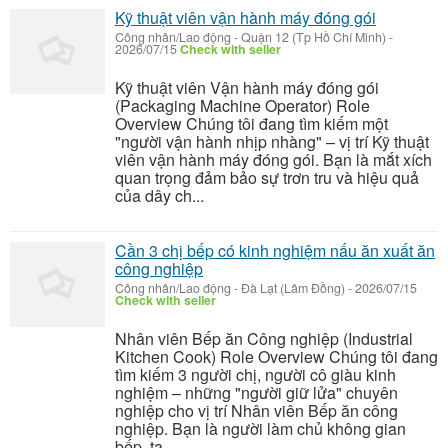
Kỹ thuật viên vận hành máy đóng gói
Công nhân/Lao động
-
Quận 12 (Tp Hồ Chí Minh)
-
2026/07/15
Check with seller
Kỹ thuật viên Vận hành máy đóng gói
(Packaging Machine Operator) Role
Overview Chúng tôi đang tìm kiếm một
"người vận hành nhịp nhàng" – vị trí Kỹ thuật
viên vận hành máy đóng gói. Bạn là mắt xích
quan trọng đảm bảo sự trơn tru và hiệu quả
của dây ch...
Cần 3 chị bếp có kinh nghiệm nấu ăn xuất ăn
công nghiệp
Công nhân/Lao động
-
Đà Lạt (Lâm Đồng)
-
2026/07/15
Check with seller
Nhân viên Bếp ăn Công nghiệp (Industrial
Kitchen Cook) Role Overview Chúng tôi đang
tìm kiếm 3 người chị, người cô giàu kinh
nghiệm – những "người giữ lửa" chuyên
nghiệp cho vị trí Nhân viên Bếp ăn công
nghiệp. Bạn là người làm chủ không gian
bếp, tạ...