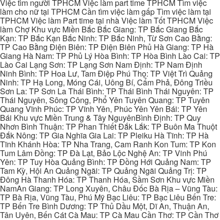
Việc tìm người TPHCM Việc làm part time TPHCM Tìm việc
làm cho nữ tại TPHCM Cần tìm việc làm gấp Tìm việc làm tại
TPHCM Việc làm Part time tại nhà Việc làm Tốt TPHCM Việc
làm Chợ Khu vực Miền Bắc Bắc Giang: TP Bắc Giang Bắc
Kạn: TP Bắc Kạn Bắc Ninh: TP Bắc Ninh, Từ Sơn Cao Bằng:
TP Cao Bằng Điện Biên: TP Điện Biên Phủ Hà Giang: TP Hà
Giang Hà Nam: TP Phủ Lý Hòa Bình: TP Hòa Bình Lào Cai: TP
Lào Cai Lạng Sơn: TP Lạng Sơn Nam Định: TP Nam Định
Ninh Bình: TP Hoa Lư, Tam Điệp Phú Thọ: TP Việt Trì Quảng
Ninh: TP Hạ Long, Móng Cái, Uông Bí, Cẩm Phả, Đông Triều
Sơn La: TP Sơn La Thái Bình: TP Thái Bình Thái Nguyên: TP
Thái Nguyên, Sông Công, Phổ Yên Tuyên Quang: TP Tuyên
Quang Vĩnh Phúc: TP Vĩnh Yên, Phúc Yên Yên Bái: TP Yên
Bái Khu vực Miền Trung & Tây NguyênBình Định: TP Quy
Nhơn Bình Thuận: TP Phan Thiết Đắk Lắk: TP Buôn Ma Thuột
Đắk Nông: TP Gia Nghĩa Gia Lai: TP Pleiku Hà Tĩnh: TP Hà
Tĩnh Khánh Hòa: TP Nha Trang, Cam Ranh Kon Tum: TP Kon
Tum Lâm Đồng: TP Đà Lạt, Bảo Lộc Nghệ An: TP Vinh Phú
Yên: TP Tuy Hòa Quảng Bình: TP Đồng Hới Quảng Nam: TP
Tam Kỳ, Hội An Quảng Ngãi: TP Quảng Ngãi Quảng Trị: TP
Đông Hà Thanh Hóa: TP Thanh Hóa, Sầm Sơn Khu vực Miền
NamAn Giang: TP Long Xuyên, Châu Đốc Bà Rịa – Vũng Tàu:
TP Bà Rịa, Vũng Tàu, Phú Mỹ Bạc Liêu: TP Bạc Liêu Bến Tre:
TP Bến Tre Bình Dương: TP Thủ Dầu Một, Dĩ An, Thuận An,
Tân Uyên, Bến Cát Cà Mau: TP Cà Mau Cần Thơ: TP Cần Thơ