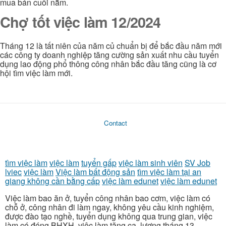
mua bán cuối nắm.
Chợ tốt việc làm 12/2024
Tháng 12 là tất niên của năm củ chuẩn bị để bắc đầu năm mới
các công ty doanh nghiệp tăng cường sản xuất nhu cầu tuyển
dụng lao động phổ thông công nhân bắc đầu tăng cũng là cơ
hội tìm việc làm mới.
Contact
tìm việc làm
việc làm
tuyển gấp
việc làm sinh viên
SV Job
lviec
việc làm
Việc làm bất động sản
tìm việc làm tại an
giang không cần bằng cấp
việc làm edunet
việc làm edunet
Việc làm bao ăn ở, tuyển công nhân bao cơm, việc làm có
chỗ ở, công nhân đi làm ngay, không yêu cầu kinh nghiệm,
được đào tạo nghề, tuyển dụng không qua trung gian, việc
làm có đóng BHXH, việc làm tăng ca, lương tháng 13,