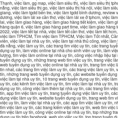
Thạnh, việc làm, gg map, việc làm siêu thị, việc làm siêu thị tphc
nẵng, việc làm siêu thị go, việc làm siêu thị hà nội, việc làm si
giang, việc làm tgdd bến tre, việc làm tgdd bình dương, review vi
dương, việc làm lái xe cần thơ, việc làm lái xe ở tphcm, việc làm
lai, việc làm giao hàng, việc làm giao hàng tiết kiệm, việc làm
hàng quận 6, việc làm giao hàng part time, việc làm giao hàng tết
2022, việc làm tết tại nhà, việc làm tết cần thơ, việc làm tết 
việc làm TPHCM, Tìm việc làm TPHCM, Việc làm Tốt nhất, Cần tì
viên, việc làm tại nhà uy tín, việc làm tại nhà thủ công, việc làm
đà nẵng, việc làm uy tín, các trang tìm việc uy tín, các trang tuyể
dụng uy tín, làm việc online tại nhà cho sinh viên uy tín, làm việc
lượng, tìm việc làm online tại nhà uy tín, công việc nhập liệu tại
tuyển dụng uy tín, những trang web tìm việc uy tín, trang việc làm
web tuyển dụng uy tín, việc online tại nhà uy tín, trang tìm việc 
tin nhat, các trang tìm việc làm uy tín, các trang việc làm uy tín,
tín, những trang web tuyển dụng uy tín, các website tuyển dụng uy
việc làm tại nhà uy tín, 10 trang web tuyển dụng uy tín, việc làm 
uy tín, các kênh tìm việc làm uy tín, tìm việc làm tại nhà uy tín, 
dụng uy tín, công việc làm thêm tại nhà uy tín, các trang tìm việ
tín, app tìm việc làm uy tín, trang tuyển dụng việc làm uy tín, c
dụng việc làm uy tín, website tuyển dụng uy tín, trang web tìm việc
việc uy tín, làm việc tại nhà uy tín, các app tìm việc làm uy tín
tìm việc làm uy tín, các trang kiếm việc làm uy tín, web tìm việc
tìm việc làm uy tín, công việc online tại nhà uy tín, top những tra
dụng uy tín trên facebook, web xin việc uy tín, top trang tuyển d