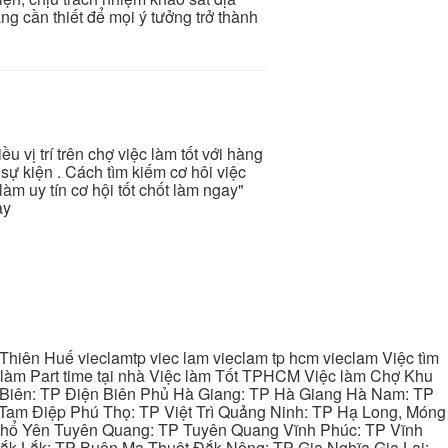
ảng cần thiết để mọi ý tưởng trở thành
ều vị trí trên chợ việc làm tốt với hàng
sự kiện . Cách tìm kiếm cơ hôi việc
làm uy tín cơ hội tốt chốt làm ngay"
ay
hiên Huế vieclamtp viec lam vieclam tp hcm vieclam Việc tìm
làm Part time tại nhà Việc làm Tốt TPHCM Việc làm Chợ Khu
 Biên: TP Điện Biên Phủ Hà Giang: TP Hà Giang Hà Nam: TP
Tam Điệp Phú Thọ: TP Việt Trì Quảng Ninh: TP Hạ Long, Móng
 Phổ Yên Tuyên Quang: TP Tuyên Quang Vĩnh Phúc: TP Vĩnh
ắk Lắk: TP Buôn Ma Thuột Đắk Nông: TP Gia Nghĩa Gia Lai: