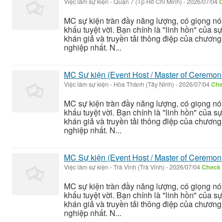
Việc làm sự kiện
-
Quận 7 (Tp Hồ Chí Minh)
-
2026/07/04
C
MC sự kiện tràn đầy năng lượng, có giọng nó
khấu tuyệt vời. Bạn chính là "linh hồn" của s
khán giả và truyền tải thông điệp của chương
nghiệp nhất. N...
MC Sự kiện (Event Host / Master of Ceremon
Việc làm sự kiện
-
Hòa Thành (Tây Ninh)
-
2026/07/04
Che
MC sự kiện tràn đầy năng lượng, có giọng nó
khấu tuyệt vời. Bạn chính là "linh hồn" của s
khán giả và truyền tải thông điệp của chương
nghiệp nhất. N...
MC Sự kiện (Event Host / Master of Ceremon
Việc làm sự kiện
-
Trà Vinh (Trà Vinh)
-
2026/07/04
Check 
MC sự kiện tràn đầy năng lượng, có giọng nó
khấu tuyệt vời. Bạn chính là "linh hồn" của s
khán giả và truyền tải thông điệp của chương
nghiệp nhất. N...