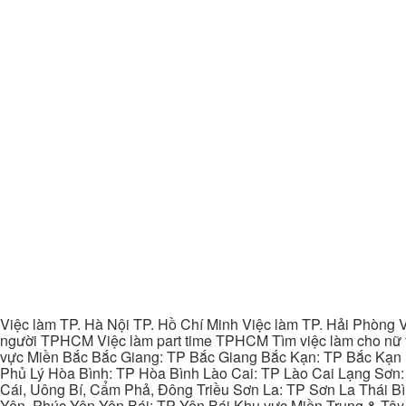
Việc làm TP. Hà Nội TP. Hồ Chí Minh Việc làm TP. Hải Phòng V
người TPHCM Việc làm part time TPHCM Tìm việc làm cho nữ t
vực Miền Bắc Bắc Giang: TP Bắc Giang Bắc Kạn: TP Bắc Kạn
Phủ Lý Hòa Bình: TP Hòa Bình Lào Cai: TP Lào Cai Lạng Sơn
Cái, Uông Bí, Cẩm Phả, Đông Triều Sơn La: TP Sơn La Thái 
Yên, Phúc Yên Yên Bái: TP Yên Bái Khu vực Miền Trung & Tâ