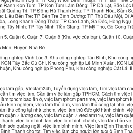
am Ranh Kon Tum: TP Kon Tum Lâm Đồng: TP Đà Lạt, Bảo Lộc
gãi Quảng Trị: TP Đông Hà Thanh Hóa: TP Thanh Hóa, Sầm S
ạc Liêu Bến Tre: TP Bến Tre Bình Dương: TP Thủ Dầu Một, Dĩ
 Hòa, Long Khánh Đồng Tháp: TP Cao Lãnh, Sa Đéc, Hồng Ngự 
ng Tây Ninh: TP Tây Ninh Tiền Giang: TP Mỹ Tho, Gò Công Trà
n 5, Quận 6, Quận 7, Quận 8 (Khu vực của bạn), Quận 10, Qu
c Môn, Huyện Nhà Bè
ng nghiệp Vĩnh Lộc 3, Khu công nghiệp Tân Bình, Khu công n
 KCN Tây Bắc Củ Chi, Khu công nghiệp Lê Minh Xuân, KCN Lê 
Thuận, Khu công nghiệp Phong Phú, Khu công nghiệp Cát Lái II
c làm gấp, Vieclam24h, Tuyển dụng việc làm, Tìm việc làm cho 
cần tìm việc làm, Cần tìm việc làm gấp TPHCM, Cách tìm việc là
c làm tphcm bao ăn ở, việc làm tphcm part time, việc làm tphcm
u kinh nghiệm, việc làm thủ đức, việc làm thủ công tại nhà, việc
 làm thủ công tại nhà tphcm, việc làm thủ đức giờ hành chính, vi
àm quận 7 lương cao, việc làm quận 7 vieclam116, việc làm quận
 thạnh, việc làm bình tân, việc làm bình chánh, việc làm bảo vệ
 bình sơn quảng ngãi, việc làm bình minh, Việc làm Bình Thạnh 
Bình Thạnh cho tốt, Tìm việc làm cho người lớn tuổi ở Bình Th