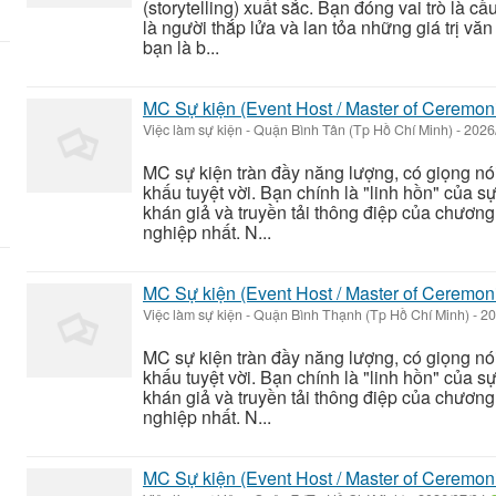
(storytelling) xuất sắc. Bạn đóng vai trò là c
là người thắp lửa và lan tỏa những giá trị văn
bạn là b...
MC Sự kiện (Event Host / Master of Ceremon
Việc làm sự kiện
-
Quận Bình Tân (Tp Hồ Chí Minh)
-
2026
MC sự kiện tràn đầy năng lượng, có giọng nó
khấu tuyệt vời. Bạn chính là "linh hồn" của s
khán giả và truyền tải thông điệp của chương
nghiệp nhất. N...
MC Sự kiện (Event Host / Master of Ceremon
Việc làm sự kiện
-
Quận Bình Thạnh (Tp Hồ Chí Minh)
-
20
MC sự kiện tràn đầy năng lượng, có giọng nó
khấu tuyệt vời. Bạn chính là "linh hồn" của s
khán giả và truyền tải thông điệp của chương
nghiệp nhất. N...
MC Sự kiện (Event Host / Master of Ceremon