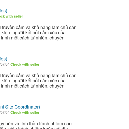
ies)
ck with seller
i truyền cảm và khả năng làm chủ sân
ự kiện, người kết nối cảm xúc của
 trình một cách tự nhiên, chuyên
ies)
/07/04
Check with seller
i truyền cảm và khả năng làm chủ sân
ự kiện, người kết nối cảm xúc của
 trình một cách tự nhiên, chuyên
t Site Coordinator)
/07/04
Check with seller
y bén và tinh thần trách nhiệm cao.
iện, chịu trách nhiệm khảo sát địa