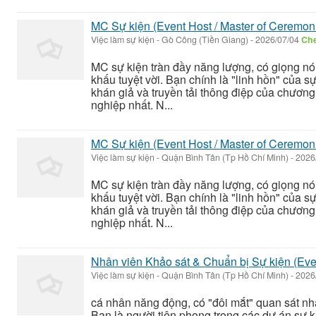
MC Sự kiện (Event Host / Master of Ceremon
Việc làm sự kiện
-
Gò Công (Tiền Giang)
-
2026/07/04
Che
MC sự kiện tràn đầy năng lượng, có giọng nó
khấu tuyệt vời. Bạn chính là "linh hồn" của s
khán giả và truyền tải thông điệp của chương
nghiệp nhất. N...
MC Sự kiện (Event Host / Master of Ceremon
Việc làm sự kiện
-
Quận Bình Tân (Tp Hồ Chí Minh)
-
2026
MC sự kiện tràn đầy năng lượng, có giọng nó
khấu tuyệt vời. Bạn chính là "linh hồn" của s
khán giả và truyền tải thông điệp của chương
nghiệp nhất. N...
Nhân viên Khảo sát & Chuẩn bị Sự kiện (Even
Việc làm sự kiện
-
Quận Bình Tân (Tp Hồ Chí Minh)
-
2026
cá nhân năng động, có "đôi mắt" quan sát nhạ
Bạn là người tiên phong trong các dự án sự k