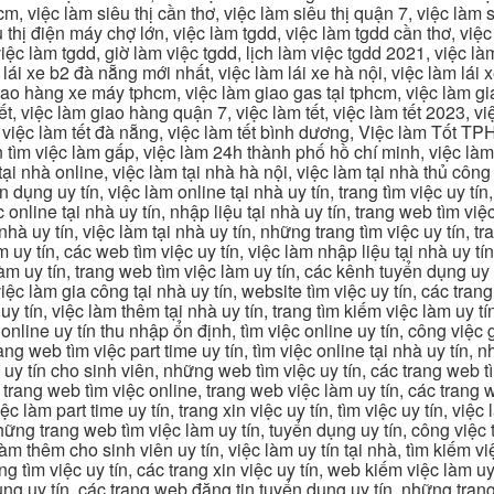
m, việc làm siêu thị cần thơ, việc làm siêu thị quận 7, việc làm s
êu thị điện máy chợ lớn, việc làm tgdd, việc làm tgdd cần thơ, việ
ệc làm tgdd, giờ làm việc tgdd, lịch làm việc tgdd 2021, việc làm
 lái xe b2 đà nẵng mới nhất, việc làm lái xe hà nội, việc làm lái 
 giao hàng xe máy tphcm, việc làm giao gas tại tphcm, việc làm 
, việc làm giao hàng quận 7, việc làm tết, việc làm tết 2023, việ
hcm, việc làm tết đà nẵng, việc làm tết bình dương, Việc làm Tốt
m việc làm gấp, việc làm 24h thành phố hồ chí minh, việc làm 2
 tại nhà online, việc làm tại nhà hà nội, việc làm tại nhà thủ côn
n dụng uy tín, việc làm online tại nhà uy tín, trang tìm việc uy tín
 online tại nhà uy tín, nhập liệu tại nhà uy tín, trang web tìm việc
 nhà uy tín, việc làm tại nhà uy tín, những trang tìm việc uy tín,
 uy tín, các web tìm việc uy tín, việc làm nhập liệu tại nhà uy tí
làm uy tín, trang web tìm việc làm uy tín, các kênh tuyển dụng uy 
 việc làm gia công tại nhà uy tín, website tìm việc uy tín, các tra
 tín, việc làm thêm tại nhà uy tín, trang tìm kiếm việc làm uy tín
online uy tín thu nhập ổn định, tìm việc online uy tín, công việc 
trang web tìm việc part time uy tín, tìm việc online tại nhà uy tín,
c uy tín cho sinh viên, những web tìm việc uy tín, các trang web t
ác trang web tìm việc online, trang web việc làm uy tín, các trang
 làm part time uy tín, trang xin việc uy tín, tìm việc uy tín, việc
, những trang web tìm việc làm uy tín, tuyển dụng uy tín, công việ
 làm thêm cho sinh viên uy tín, việc làm uy tín tại nhà, tìm kiếm 
ng tìm việc uy tín, các trang xin việc uy tín, web kiếm việc làm uy 
ụng uy tín, các trang web đăng tin tuyển dụng uy tín, những trang