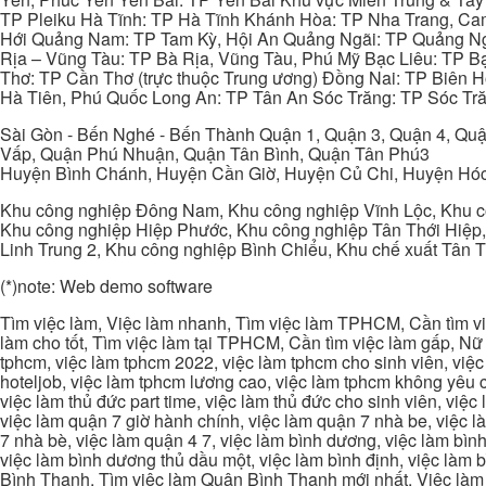
TP Pleiku Hà Tĩnh: TP Hà Tĩnh Khánh Hòa: TP Nha Trang, C
Hới Quảng Nam: TP Tam Kỳ, Hội An Quảng Ngãi: TP Quảng N
Rịa – Vũng Tàu: TP Bà Rịa, Vũng Tàu, Phú Mỹ Bạc Liêu: TP B
Thơ: TP Cần Thơ (trực thuộc Trung ương) Đồng Nai: TP Biên
Hà Tiên, Phú Quốc Long An: TP Tân An Sóc Trăng: TP Sóc Tră
Sài Gòn - Bến Nghé - Bến Thành Quận 1, Quận 3, Quận 4, Quậ
Vấp, Quận Phú Nhuận, Quận Tân Bình, Quận Tân Phú3
Huyện Bình Chánh, Huyện Cần Giờ, Huyện Củ Chi, Huyện Hó
Khu công nghiệp Đông Nam, Khu công nghiệp Vĩnh Lộc, Khu cô
Khu công nghiệp Hiệp Phước, Khu công nghiệp Tân Thới Hiệp,
Linh Trung 2, Khu công nghiệp Bình Chiểu, Khu chế xuất Tân 
(*)note: Web demo software
Tìm việc làm, Việc làm nhanh, Tìm việc làm TPHCM, Cần tìm việ
làm cho tốt, Tìm việc làm tại TPHCM, Cần tìm việc làm gấp, Nữ 
tphcm, việc làm tphcm 2022, việc làm tphcm cho sinh viên, việ
hoteljob, việc làm tphcm lương cao, việc làm tphcm không yêu cầ
việc làm thủ đức part time, việc làm thủ đức cho sinh viên, việc
việc làm quận 7 giờ hành chính, việc làm quận 7 nhà be, việc l
7 nhà bè, việc làm quận 4 7, việc làm bình dương, việc làm bình
việc làm bình dương thủ dầu một, việc làm bình định, việc làm
Bình Thạnh, Tìm việc làm Quận Bình Thạnh mới nhất, Việc làm 