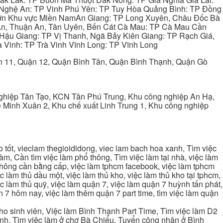
 Nghệ An: TP Vinh Phú Yên: TP Tuy Hòa Quảng Bình: TP Đồng
ơn Khu vực Miền NamAn Giang: TP Long Xuyên, Châu Đốc Bà
 An, Thuận An, Tân Uyên, Bến Cát Cà Mau: TP Cà Mau Cần
Hậu Giang: TP Vị Thanh, Ngã Bảy Kiên Giang: TP Rạch Giá,
 Vinh: TP Trà Vinh Vĩnh Long: TP Vĩnh Long
ận 11, Quận 12, Quận Bình Tân, Quận Bình Thạnh, Quận Gò
ghiệp Tân Tạo, KCN Tân Phú Trung, Khu công nghiệp An Hạ,
Minh Xuân 2, Khu chế xuất Linh Trung 1, Khu công nghiệp
tốt, vieclam thegioididong, viec lam bach hoa xanh, Tìm việc
m, Cần tìm việc làm phổ thông, Tìm việc làm tại nhà, việc làm
 không cần bằng cấp, việc làm tphcm facebook, việc làm tphcm
 làm thủ dầu một, việc làm thủ kho, việc làm thủ kho tại tphcm,
ệc làm thủ quỹ, việc làm quận 7, việc làm quận 7 huỳnh tấn phát,
 7 hôm nay, việc làm thêm quận 7 part time, tìm việc làm quận
cho sinh viên, Việc làm Bình Thạnh Part Time, Tìm việc làm D2
ạnh, Tìm việc làm ở chợ Bà Chiểu, Tuyển công nhân ở Bình