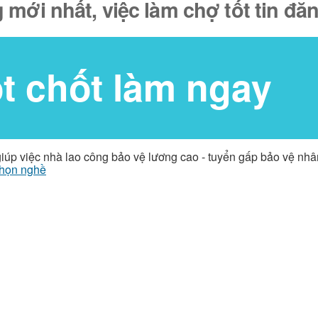
 mới nhất, việc làm chợ tốt tin đ
ốt chốt làm ngay
giúp việc nhà lao công bảo vệ lương cao - tuyển gấp bảo vệ nh
họn nghề