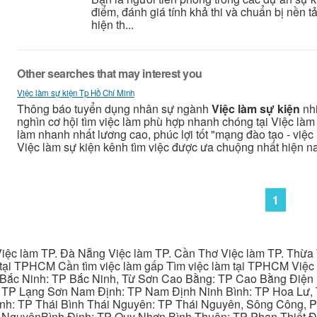
điểm, đánh giá tính khả thi và chuẩn bị nền t
hiện th...
Other searches that may interest you
Việc làm sự kiện Tp Hồ Chí Minh
Thông báo tuyển dụng nhân sự ngành
Việc làm sự kiện
nhi
nghìn cơ hội tìm việc làm phù hợp nhanh chóng tại Việc làm 
làm nhanh nhất lương cao, phúc lợi tốt "mạng đào tạo - việc 
Việc làm sự kiện kênh tìm việc được ưa chuộng nhất hiện n
1
iệc làm TP. Đà Nẵng Việc làm TP. Cần Thơ Việc làm TP. Thừa T
ại TPHCM Cần tìm việc làm gấp Tìm việc làm tại TPHCM Việc 
 Bắc Ninh: TP Bắc Ninh, Từ Sơn Cao Bằng: TP Cao Bằng Điện
: TP Lạng Sơn Nam Định: TP Nam Định Ninh Bình: TP Hoa Lư, 
Bình: TP Thái Bình Thái Nguyên: TP Thái Nguyên, Sông Công,
y NguyênBình Định: TP Quy Nhơn Bình Thuận: TP Phan Thiết Đ