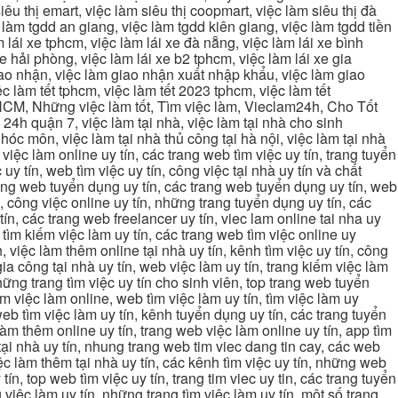
iêu thị emart, việc làm siêu thị coopmart, việc làm siêu thị đà
c làm tgdd an giang, việc làm tgdd kiên giang, việc làm tgdd tiền
 lái xe tphcm, việc làm lái xe đà nẵng, việc làm lái xe bình
xe hải phòng, việc làm lái xe b2 tphcm, việc làm lái xe gia
giao nhận, việc làm giao nhận xuất nhập khẩu, việc làm giao
c làm tết tphcm, việc làm tết 2023 tphcm, việc làm tết
 TPHCM, Những việc làm tốt, Tìm việc làm, Vieclam24h, Cho Tốt
4h quận 7, việc làm tại nhà, việc làm tại nhà cho sinh
g hóc môn, việc làm tại nhà thủ công tại hà nội, việc làm tại nhà
, việc làm online uy tín, các trang web tìm việc uy tín, trang tuyển
 uy tín, web tìm việc uy tín, công việc tại nhà uy tín và chất
 trang web tuyển dụng uy tín, các trang web tuyển dụng uy tín, web
n, công việc online uy tín, những trang tuyển dụng uy tín, các
tín, các trang web freelancer uy tín, viec lam online tai nha uy
ng tìm kiếm việc làm uy tín, các trang web tìm việc online uy
, việc làm thêm online tại nhà uy tín, kênh tìm việc uy tín, công
gia công tại nhà uy tín, web việc làm uy tín, trang kiếm việc làm
 những trang tìm việc uy tín cho sinh viên, top trang web tuyển
ìm việc làm online, web tìm việc làm uy tín, tìm việc làm uy
 web tìm việc làm uy tín, kênh tuyển dụng uy tín, các trang tuyển
 làm thêm online uy tín, trang web việc làm online uy tín, app tìm
c tại nhà uy tín, nhung trang web tim viec dang tin cay, các web
việc làm thêm tại nhà uy tín, các kênh tìm việc uy tín, những web
tín, top web tìm việc uy tín, trang tim viec uy tin, các trang tuyển
 việc làm uy tín, những trang tìm việc làm uy tín, một số trang