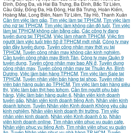
Đình, Đống Đa, và Hai Bà Trưng, Ba Đình, Bắc Từ Liêm,
Cầu Giấy, Đống Đa, Hà Đông, Hai Bà Trưng, Hoàn Kiếm,
Hoàng Mai, Long Biên, Nam Từ Liêm, Tây Hồ, Thanh Xuân
Cần tìm việc làm gấp
,
Tìm việc làm tại TPHCM
,
Tìm việc làm
cho nữ tại TPHCM
,
Tìm việc làm không cần độ tuổi
,
Tìm việc
làm tại TPHCM không cần bằng cấp
,
Các công ty đang
tuyển dụng tại TPHCM
,
Việc làm nhanh TPHCM
,
Việc tìm
người làm việc tuổi trên 50 ở TPHCM mới nhất
,
Công ty may
gần đầy tuyển dụng
,
Tuyển công nhân may thời vụ tại
TPHCM
,
Tuyển công nhân may không cần kinh nghiệm
,
Cần tuyển công nhân may Bình Tân
,
Công ty may Quận 9
tuyển dụng
,
Tuyển công nhân may bao AN ở
,
Tuyển dụng
công nhân may
,
Tuyển công nhân may tại Thuận An, Bình
Dương
,
Việc làm bán hàng TPHCM
,
Tìm việc làm Sale tại
TPHCM
,
Tuyển nhân viên bán hàng tại shop
,
Tuyển nhân
viên bán hàng quần áo TPHCM
,
Tìm việc làm bán hàng siêu
thị
,
Việc làm bán thịt heo tphcm
,
Cần tìm người phụ bán
hàng
,
Việc làm bán hàng quận 6
,
Nhân viên kinh doanh
tuyển gấp
,
Nhân viên kinh doanh tiếng Anh
,
Nhân viên kinh
doanh tphcm
,
Tuyển Nhân viên Kinh doanh Không yêu cầu
kinh nghiệm
,
Nhân viên kinh doanh thị trường
,
Tìm việc
nhân viên kinh doanh
,
Nhân viên Kinh doanh ô to
,
Nhân
viên kinh doanh online
,
Tìm nhân viên phục vụ quán cafe
,
Nhân viên phục vụ tiếng Anh
,
Tìm nhân viên phục vụ quán
ăn
,
Tuyển Nhân viên phục vụ nhà hàng TP HCM
,
Tuyển