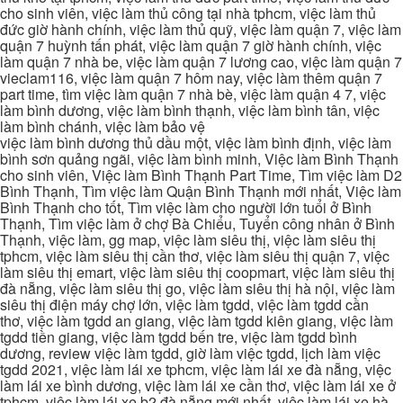
cho sinh viên, việc làm thủ công tại nhà tphcm, việc làm thủ
đức giờ hành chính, việc làm thủ quỹ, việc làm quận 7, việc làm
quận 7 huỳnh tấn phát, việc làm quận 7 giờ hành chính, việc
làm quận 7 nhà be, việc làm quận 7 lương cao, việc làm quận 7
vieclam116, việc làm quận 7 hôm nay, việc làm thêm quận 7
part time, tìm việc làm quận 7 nhà bè, việc làm quận 4 7, việc
làm bình dương, việc làm bình thạnh, việc làm bình tân, việc
làm bình chánh, việc làm bảo vệ
việc làm bình dương thủ dầu một, việc làm bình định, việc làm
bình sơn quảng ngãi, việc làm bình minh, Việc làm Bình Thạnh
cho sinh viên, Việc làm Bình Thạnh Part Time, Tìm việc làm D2
Bình Thạnh, Tìm việc làm Quận Bình Thạnh mới nhất, Việc làm
Bình Thạnh cho tốt, Tìm việc làm cho người lớn tuổi ở Bình
Thạnh, Tìm việc làm ở chợ Bà Chiểu, Tuyển công nhân ở Bình
Thạnh, việc làm, gg map, việc làm siêu thị, việc làm siêu thị
tphcm, việc làm siêu thị cần thơ, việc làm siêu thị quận 7, việc
làm siêu thị emart, việc làm siêu thị coopmart, việc làm siêu thị
đà nẵng, việc làm siêu thị go, việc làm siêu thị hà nội, việc làm
siêu thị điện máy chợ lớn, việc làm tgdd, việc làm tgdd cần
thơ, việc làm tgdd an giang, việc làm tgdd kiên giang, việc làm
tgdd tiền giang, việc làm tgdd bến tre, việc làm tgdd bình
dương, review việc làm tgdd, giờ làm việc tgdd, lịch làm việc
tgdd 2021, việc làm lái xe tphcm, việc làm lái xe đà nẵng, việc
làm lái xe bình dương, việc làm lái xe cần thơ, việc làm lái xe ở
tphcm, việc làm lái xe b2 đà nẵng mới nhất, việc làm lái xe hà