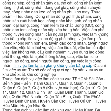
công nghiệp, công nhân giày da, thợ cắt, công nhân kiểm
hàng, thợ ủi, công nhân đóng gói giày, công nhân chuyền
may, công nhân dán keo, công nhân phụ kho may. Thực
phẩm - Tiêu dùng: Công nhân đóng gói thực phẩm, công
nhân sản xuất bánh kẹo, công nhân kho lạnh, công nhân
phân loại hàng, công nhân kiểm tra chất lượng (QC), công
nhân dán tem, công nhân sắp xếp hàng hóa. Việc làm phổ
thông, tuyển công nhân, cần người làm ngay, việc làm không
cần bằng cấp, tìm việc lao động phổ thông, việc làm phổ
thông không kinh nghiệm, tuyển gấp công nhân, tuyển người
làm việc, việc làm thời vụ, việc làm lâu dài, việc làm ổn định,
việc làm không yêu cầu kinh nghiệm, tuyển dụng lao động
phổ thông, việc làm phổ thông lương cao, việc làm cho
người lao động, tuyển người làm công, tìm việc làm công
nhân.
tìm việc làm tại an giang không cần bằng cấp
Địa chỉ
tìm việc uy tín: Trụ sở các công ty xí nghiệp sản xuất uy tín,
khu chế xuất, khu công nghiệp
Trung tâm dịch vụ việc làm các khu vực TPHCM: Sài Gòn -
Bến Nghé - Bến Thành Quận 1, Quận 3, Quận 4, Quận 5,
Quận 6, Quận 7, Quận 8 (Khu vực của bạn), Quận 10, Quận
11, Quận 12, Quận Bình Tân, Quận Bình Thạnh, Quận Gò
Vấp, Quận Phú Nhuận, Quận Tân Bình, Quận Tân Phú3
Huyện Bình Chánh, Huyện Cần Giờ, Huyện Củ Chi, Huyện
Hóc Môn, Huyện Nhà Bè
Trung tâm dịch vụ việc làm các khu vực: Hoàn Kiếm, Ba