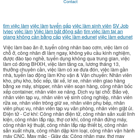
Contact
tìm việc làm
việc làm
tuyển gấp
việc làm sinh viên
SV Job
lviec
việc làm
Việc làm bất động sản
tìm việc làm tại an
giang không cần bằng cấp
việc làm edunet
việc làm edunet
Việc làm bao ăn ở, tuyển công nhân bao cơm, việc làm có
chỗ ở, công nhân đi làm ngay, không yêu cầu kinh nghiệm,
được đào tạo nghề, tuyển dụng không qua trung gian, việc
làm có đóng BHXH, việc làm tăng ca, lương tháng 13,
thưởng chuyên cần, việc làm có xe đưa đón, việc làm gần
nhà, tuyển lao động làm Kho vận & Vận chuyển: Nhân viên
kho, phụ kho, bốc xếp, tài xế, lơ xe, nhân viên giao hàng
bằng xe máy, shipper, nhân viên soạn hàng, công nhân bốc
xếp container, nhân viên xe nâng. Dịch vụ tại chỗ: Bảo vệ,
nhân viên tạp vụ, nhân viên vệ sinh công nghiệp, nhân viên
rửa xe, nhân viên trông giữ xe, nhân viên phụ bếp, nhân
viên phục vụ, nhân viên tạp vụ văn phòng, nhân viên giặt ủi.
Điện tử - Cơ khí: Công nhân điện tử, công nhân sản xuất linh
kiện, công nhân lắp ráp, thợ cơ khí, công nhân đứng máy,
công nhân kỹ thuật, công nhân lắp ráp thiết bị, công nhân
sản xuất nhựa, công nhân dập kim loại, công nhân vận hành
máy CNC. May mặc - Giày da: Công nhân may, thợ may