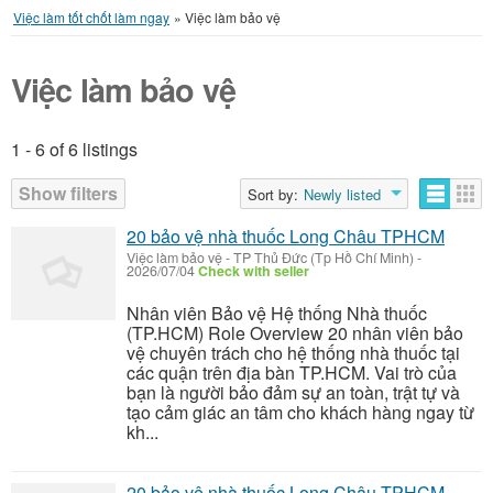
Việc làm tốt chốt làm ngay
»
Việc làm bảo vệ
Việc làm bảo vệ
1 - 6 of 6 listings
Listings
Show filters
Sort by:
Newly listed
20 bảo vệ nhà thuốc Long Châu TPHCM
Việc làm bảo vệ
-
TP Thủ Đức (Tp Hồ Chí Minh)
-
2026/07/04
Check with seller
Nhân viên Bảo vệ Hệ thống Nhà thuốc
(TP.HCM) Role Overview 20 nhân viên bảo
vệ chuyên trách cho hệ thống nhà thuốc tại
các quận trên địa bàn TP.HCM. Vai trò của
bạn là người bảo đảm sự an toàn, trật tự và
tạo cảm giác an tâm cho khách hàng ngay từ
kh...
20 bảo vệ nhà thuốc Long Châu TPHCM