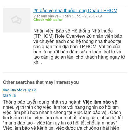
20 bảo vệ nhà thuốc Long Châu TPHCM
Việc làm bảo vệ
-
(Toàn Quốc)
-
2026/07/04
Check with seller
Nhân viên Bảo vệ Hệ thống Nhà thuốc
(TP.HCM) Role Overview 20 nhân viên bảo
vệ chuyên trách cho hệ thống nhà thuốc tại
các quận trên địa bàn TP.HCM. Vai trò của
bạn là người bảo đảm sự an toàn, trật tự và
tạo cảm giác an tâm cho khách hàng ngay từ
kh...
Other searches that may interest you
Việc làm bảo vệ Tp Hồ
Chí Minh
Thông báo tuyển dụng nhân sự ngành
Việc làm bảo vệ
nhiều vị trí trên chợ việc làm tốt với hàng nghìn cơ hội tìm
việc làm phù hợp nhanh chóng tại Việc làm bảo vệ . Cách
tìm kiếm cơ hôi việc làm nhanh nhất lương cao, phúc lợi tốt
"mạng đào tạo - việc làm uy tín cơ hội tốt chốt làm ngay"
Việc làm bảo vệ kênh tìm việc được ưa chuộng nhất hiện