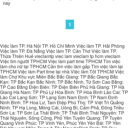
nay
1
Việc làm TP. Hà Nội TP. Hồ Chí Minh Việc làm TP. Hải Phòng
Việc làm TP. Đà Nẵng Việc làm TP. Cần Thơ Việc làm TP.
Thừa Thiên Huế vieclamtp viec lam vieclam tp hcm vieclam
Việc tìm người TPHCM Việc làm part time TPHCM Tìm việc
làm cho nữ tại TPHCM Cần tìm việc làm gấp Tìm việc làm tại
TPHCM Việc làm Part time tại nhà Việc làm Tốt TPHCM Việc
làm Chợ Khu vực Miền Bắc Bắc Giang: TP Bắc Giang Bắc
Kạn: TP Bắc Kạn Bắc Ninh: TP Bắc Ninh, Từ Sơn Cao Bằng:
TP Cao Bằng Điện Biên: TP Điện Biên Phủ Hà Giang: TP Hà
Giang Hà Nam: TP Phủ Lý Hòa Bình: TP Hòa Bình Lào Cai: TP
Lào Cai Lạng Sơn: TP Lạng Sơn Nam Định: TP Nam Định
Ninh Bình: TP Hoa Lư, Tam Điệp Phú Thọ: TP Việt Trì Quảng
Ninh: TP Hạ Long, Móng Cái, Uông Bí, Cẩm Phả, Đông Triều
Sơn La: TP Sơn La Thái Bình: TP Thái Bình Thái Nguyên: TP
Thái Nguyên, Sông Công, Phổ Yên Tuyên Quang: TP Tuyên
Quang Vĩnh Phúc: TP Vĩnh Yên, Phúc Yên Yên Bái: TP Yên