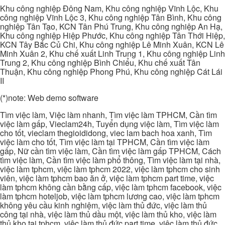
Khu công nghiệp Đông Nam, Khu công nghiệp Vĩnh Lộc, Khu
công nghiệp Vĩnh Lộc 3, Khu công nghiệp Tân Bình, Khu công
nghiệp Tân Tạo, KCN Tân Phú Trung, Khu công nghiệp An Hạ,
Khu công nghiệp Hiệp Phước, Khu công nghiệp Tân Thới Hiệp,
KCN Tây Bắc Củ Chi, Khu công nghiệp Lê Minh Xuân, KCN Lê
Minh Xuân 2, Khu chế xuất Linh Trung 1, Khu công nghiệp Linh
Trung 2, Khu công nghiệp Bình Chiểu, Khu chế xuất Tân
Thuận, Khu công nghiệp Phong Phú, Khu công nghiệp Cát Lái
II
(*)note: Web demo software
Tìm việc làm, Việc làm nhanh, Tìm việc làm TPHCM, Cần tìm
việc làm gấp, Vieclam24h, Tuyển dụng việc làm, Tìm việc làm
cho tốt, vieclam thegioididong, viec lam bach hoa xanh, Tìm
việc làm cho tốt, Tìm việc làm tại TPHCM, Cần tìm việc làm
gấp, Nữ cần tìm việc làm, Cần tìm việc làm gấp TPHCM, Cách
tìm việc làm, Cần tìm việc làm phổ thông, Tìm việc làm tại nhà,
việc làm tphcm, việc làm tphcm 2022, việc làm tphcm cho sinh
viên, việc làm tphcm bao ăn ở, việc làm tphcm part time, việc
làm tphcm không cần bằng cấp, việc làm tphcm facebook, việc
làm tphcm hoteljob, việc làm tphcm lương cao, việc làm tphcm
không yêu cầu kinh nghiệm, việc làm thủ đức, việc làm thủ
công tại nhà, việc làm thủ dầu một, việc làm thủ kho, việc làm
thủ kho tại tphcm, việc làm thủ đức part time, việc làm thủ đức