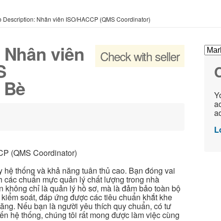
b Description: Nhân viên ISO/HACCP (QMS Coordinator)
: Nhân viên
Check with seller
S
C
i Bè
Yo
ac
ad
L
CP (QMS Coordinator)
y hệ thống và khả năng tuân thủ cao. Bạn đóng vai
hành các chuẩn mực quản lý chất lượng trong nhà
 không chỉ là quản lý hồ sơ, mà là đảm bảo toàn bộ
m kiểm soát, đáp ứng được các tiêu chuẩn khắt khe
năng. Nếu bạn là người yêu thích quy chuẩn, có tư
tiến hệ thống, chúng tôi rất mong được làm việc cùng