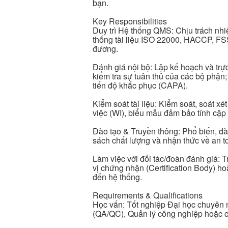
bạn.
Key Responsibilities
Duy trì Hệ thống QMS: Chịu trách nhiệm
thống tài liệu ISO 22000, HACCP, FS
đương.
Đánh giá nội bộ: Lập kế hoạch và trực
kiểm tra sự tuân thủ của các bộ phận
tiến độ khắc phục (CAPA).
Kiểm soát tài liệu: Kiểm soát, soát x
việc (WI), biểu mẫu đảm bảo tính cập 
Đào tạo & Truyền thông: Phổ biến, đà
sách chất lượng và nhận thức về an 
Làm việc với đối tác/đoàn đánh giá: T
vị chứng nhận (Certification Body) ho
đến hệ thống.
Requirements & Qualifications
Học vấn: Tốt nghiệp Đại học chuyên
(QA/QC), Quản lý công nghiệp hoặc c