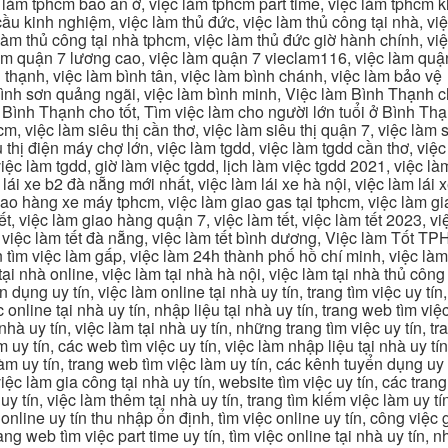
c làm tphcm bao ăn ở, việc làm tphcm part time, việc làm tphcm
u kinh nghiệm, việc làm thủ đức, việc làm thủ công tại nhà, việc
 làm thủ công tại nhà tphcm, việc làm thủ đức giờ hành chính, vi
àm quận 7 lương cao, việc làm quận 7 vieclam116, việc làm quận
 thạnh, việc làm bình tân, việc làm bình chánh, việc làm bảo vệ
 bình sơn quảng ngãi, việc làm bình minh, Việc làm Bình Thạnh 
Bình Thạnh cho tốt, Tìm việc làm cho người lớn tuổi ở Bình Th
m, việc làm siêu thị cần thơ, việc làm siêu thị quận 7, việc làm s
êu thị điện máy chợ lớn, việc làm tgdd, việc làm tgdd cần thơ, việ
ệc làm tgdd, giờ làm việc tgdd, lịch làm việc tgdd 2021, việc làm
 lái xe b2 đà nẵng mới nhất, việc làm lái xe hà nội, việc làm lái 
 giao hàng xe máy tphcm, việc làm giao gas tại tphcm, việc làm 
, việc làm giao hàng quận 7, việc làm tết, việc làm tết 2023, việ
hcm, việc làm tết đà nẵng, việc làm tết bình dương, Việc làm Tốt
m việc làm gấp, việc làm 24h thành phố hồ chí minh, việc làm 2
 tại nhà online, việc làm tại nhà hà nội, việc làm tại nhà thủ côn
n dụng uy tín, việc làm online tại nhà uy tín, trang tìm việc uy tín
 online tại nhà uy tín, nhập liệu tại nhà uy tín, trang web tìm việc
 nhà uy tín, việc làm tại nhà uy tín, những trang tìm việc uy tín,
 uy tín, các web tìm việc uy tín, việc làm nhập liệu tại nhà uy tí
làm uy tín, trang web tìm việc làm uy tín, các kênh tuyển dụng uy 
 việc làm gia công tại nhà uy tín, website tìm việc uy tín, các tra
 tín, việc làm thêm tại nhà uy tín, trang tìm kiếm việc làm uy tín
online uy tín thu nhập ổn định, tìm việc online uy tín, công việc 
trang web tìm việc part time uy tín, tìm việc online tại nhà uy tín,