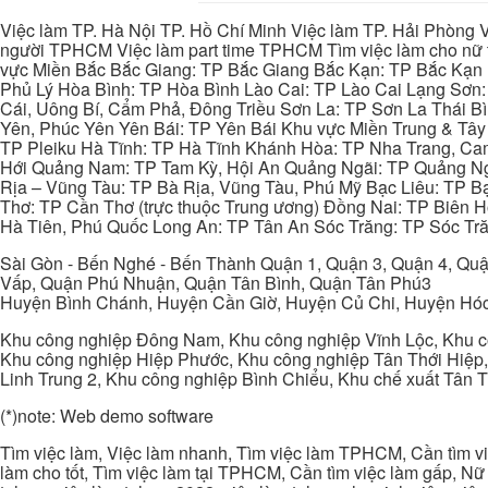
Việc làm TP. Hà Nội TP. Hồ Chí Minh Việc làm TP. Hải Phòng V
người TPHCM Việc làm part time TPHCM Tìm việc làm cho nữ t
vực Miền Bắc Bắc Giang: TP Bắc Giang Bắc Kạn: TP Bắc Kạn
Phủ Lý Hòa Bình: TP Hòa Bình Lào Cai: TP Lào Cai Lạng Sơn
Cái, Uông Bí, Cẩm Phả, Đông Triều Sơn La: TP Sơn La Thái 
Yên, Phúc Yên Yên Bái: TP Yên Bái Khu vực Miền Trung & Tâ
TP Pleiku Hà Tĩnh: TP Hà Tĩnh Khánh Hòa: TP Nha Trang, C
Hới Quảng Nam: TP Tam Kỳ, Hội An Quảng Ngãi: TP Quảng N
Rịa – Vũng Tàu: TP Bà Rịa, Vũng Tàu, Phú Mỹ Bạc Liêu: TP B
Thơ: TP Cần Thơ (trực thuộc Trung ương) Đồng Nai: TP Biên
Hà Tiên, Phú Quốc Long An: TP Tân An Sóc Trăng: TP Sóc Tră
Sài Gòn - Bến Nghé - Bến Thành Quận 1, Quận 3, Quận 4, Quậ
Vấp, Quận Phú Nhuận, Quận Tân Bình, Quận Tân Phú3
Huyện Bình Chánh, Huyện Cần Giờ, Huyện Củ Chi, Huyện Hó
Khu công nghiệp Đông Nam, Khu công nghiệp Vĩnh Lộc, Khu cô
Khu công nghiệp Hiệp Phước, Khu công nghiệp Tân Thới Hiệp,
Linh Trung 2, Khu công nghiệp Bình Chiểu, Khu chế xuất Tân 
(*)note: Web demo software
Tìm việc làm, Việc làm nhanh, Tìm việc làm TPHCM, Cần tìm việ
làm cho tốt, Tìm việc làm tại TPHCM, Cần tìm việc làm gấp, Nữ 