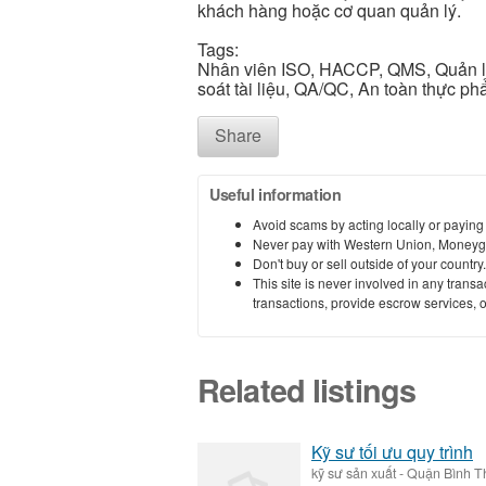
khách hàng hoặc cơ quan quản lý.
Tags:
Nhân viên ISO, HACCP, QMS, Quản lý
soát tài liệu, QA/QC, An toàn thực ph
Share
Useful information
Avoid scams by acting locally or paying
Never pay with Western Union, Moneyg
Don't buy or sell outside of your countr
This site is never involved in any tran
transactions, provide escrow services, or 
Related listings
Kỹ sư tối ưu quy trình
kỹ sư sản xuất
-
Quận Bình T