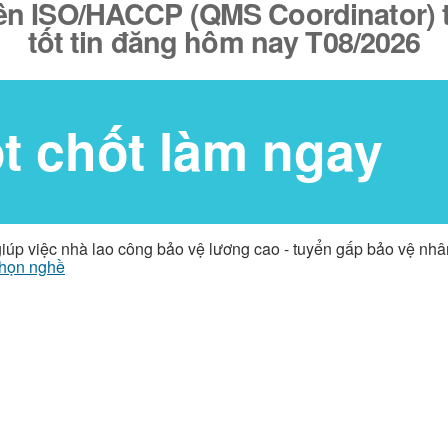
iên ISO/HACCP (QMS Coordinator) 
tốt tin đăng hôm nay T08/2026
ốt chốt làm ngay
giúp việc nhà lao công bảo vệ lương cao - tuyển gấp bảo vệ nh
họn nghề