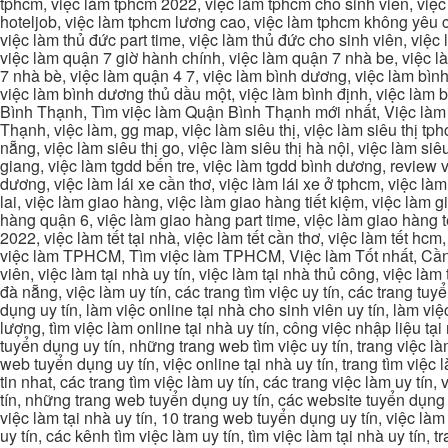
tphcm, việc làm tphcm 2022, việc làm tphcm cho sinh viên, việ
hoteljob, việc làm tphcm lương cao, việc làm tphcm không yêu cầ
việc làm thủ đức part time, việc làm thủ đức cho sinh viên, việc
việc làm quận 7 giờ hành chính, việc làm quận 7 nhà be, việc l
7 nhà bè, việc làm quận 4 7, việc làm bình dương, việc làm bình
việc làm bình dương thủ dầu một, việc làm bình định, việc làm
Bình Thạnh, Tìm việc làm Quận Bình Thạnh mới nhất, Việc làm 
Thạnh, việc làm, gg map, việc làm siêu thị, việc làm siêu thị tphc
nẵng, việc làm siêu thị go, việc làm siêu thị hà nội, việc làm si
giang, việc làm tgdd bến tre, việc làm tgdd bình dương, review vi
dương, việc làm lái xe cần thơ, việc làm lái xe ở tphcm, việc làm
lai, việc làm giao hàng, việc làm giao hàng tiết kiệm, việc làm
hàng quận 6, việc làm giao hàng part time, việc làm giao hàng tết
2022, việc làm tết tại nhà, việc làm tết cần thơ, việc làm tết 
việc làm TPHCM, Tìm việc làm TPHCM, Việc làm Tốt nhất, Cần tì
viên, việc làm tại nhà uy tín, việc làm tại nhà thủ công, việc làm
đà nẵng, việc làm uy tín, các trang tìm việc uy tín, các trang tuyể
dụng uy tín, làm việc online tại nhà cho sinh viên uy tín, làm việc
lượng, tìm việc làm online tại nhà uy tín, công việc nhập liệu tại
tuyển dụng uy tín, những trang web tìm việc uy tín, trang việc làm
web tuyển dụng uy tín, việc online tại nhà uy tín, trang tìm việc 
tin nhat, các trang tìm việc làm uy tín, các trang việc làm uy tín,
tín, những trang web tuyển dụng uy tín, các website tuyển dụng uy
việc làm tại nhà uy tín, 10 trang web tuyển dụng uy tín, việc làm 
uy tín, các kênh tìm việc làm uy tín, tìm việc làm tại nhà uy tín, 