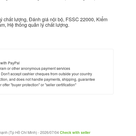
 chất lượng, Đánh giá nội bộ, FSSC 22000, Kiểm
ẩm, Hệ thống quản lý chất lượng.
 with PayPal
ram or other anonymous payment services
y. Don't accept cashier cheques from outside your country
saction, and does not handle payments, shipping, guarantee
offer "buyer protection" or "seller certification"
hạnh (Tp Hồ Chí Minh)
-
2026/07/04
Check with seller