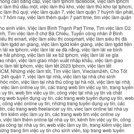
 không cần bằng cấp, việc làm tphcm facebook, việc làm tphcm
 làm thủ dầu một, việc làm thủ kho, việc làm thủ kho tại tphcm,
ệc làm thủ quỹ, việc làm quận 7, việc làm quận 7 huỳnh tấn phát,
 7 hôm nay, việc làm thêm quận 7 part time, tìm việc làm quận
cho sinh viên, Việc làm Bình Thạnh Part Time, Tìm việc làm D2
ạnh, Tìm việc làm ở chợ Bà Chiểu, Tuyển công nhân ở Bình
iêu thị emart, việc làm siêu thị coopmart, việc làm siêu thị đà
c làm tgdd an giang, việc làm tgdd kiên giang, việc làm tgdd tiền
 lái xe tphcm, việc làm lái xe đà nẵng, việc làm lái xe bình
xe hải phòng, việc làm lái xe b2 tphcm, việc làm lái xe gia
giao nhận, việc làm giao nhận xuất nhập khẩu, việc làm giao
c làm tết tphcm, việc làm tết 2023 tphcm, việc làm tết
 TPHCM, Những việc làm tốt, Tìm việc làm, Vieclam24h, Cho Tốt
4h quận 7, việc làm tại nhà, việc làm tại nhà cho sinh
g hóc môn, việc làm tại nhà thủ công tại hà nội, việc làm tại nhà
, việc làm online uy tín, các trang web tìm việc uy tín, trang tuyển
 uy tín, web tìm việc uy tín, công việc tại nhà uy tín và chất
 trang web tuyển dụng uy tín, các trang web tuyển dụng uy tín, web
n, công việc online uy tín, những trang tuyển dụng uy tín, các
tín, các trang web freelancer uy tín, viec lam online tai nha uy
ng tìm kiếm việc làm uy tín, các trang web tìm việc online uy
, việc làm thêm online tại nhà uy tín, kênh tìm việc uy tín, công
gia công tại nhà uy tín, web việc làm uy tín, trang kiếm việc làm
 những trang tìm việc uy tín cho sinh viên, top trang web tuyển