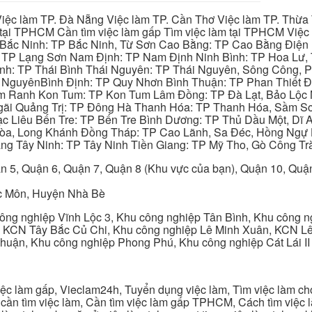
iệc làm TP. Đà Nẵng Việc làm TP. Cần Thơ Việc làm TP. Thừa T
ại TPHCM Cần tìm việc làm gấp Tìm việc làm tại TPHCM Việc 
 Bắc Ninh: TP Bắc Ninh, Từ Sơn Cao Bằng: TP Cao Bằng Điện
: TP Lạng Sơn Nam Định: TP Nam Định Ninh Bình: TP Hoa Lư, 
Bình: TP Thái Bình Thái Nguyên: TP Thái Nguyên, Sông Công,
y NguyênBình Định: TP Quy Nhơn Bình Thuận: TP Phan Thiết Đ
am Ranh Kon Tum: TP Kon Tum Lâm Đồng: TP Đà Lạt, Bảo Lộc
gãi Quảng Trị: TP Đông Hà Thanh Hóa: TP Thanh Hóa, Sầm S
ạc Liêu Bến Tre: TP Bến Tre Bình Dương: TP Thủ Dầu Một, Dĩ
 Hòa, Long Khánh Đồng Tháp: TP Cao Lãnh, Sa Đéc, Hồng Ngự 
ng Tây Ninh: TP Tây Ninh Tiền Giang: TP Mỹ Tho, Gò Công Trà
n 5, Quận 6, Quận 7, Quận 8 (Khu vực của bạn), Quận 10, Qu
c Môn, Huyện Nhà Bè
ng nghiệp Vĩnh Lộc 3, Khu công nghiệp Tân Bình, Khu công n
 KCN Tây Bắc Củ Chi, Khu công nghiệp Lê Minh Xuân, KCN Lê 
Thuận, Khu công nghiệp Phong Phú, Khu công nghiệp Cát Lái II
c làm gấp, Vieclam24h, Tuyển dụng việc làm, Tìm việc làm cho 
cần tìm việc làm, Cần tìm việc làm gấp TPHCM, Cách tìm việc là