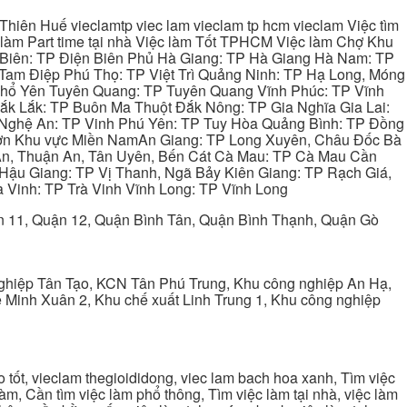
hiên Huế vieclamtp viec lam vieclam tp hcm vieclam Việc tìm
làm Part time tại nhà Việc làm Tốt TPHCM Việc làm Chợ Khu
 Biên: TP Điện Biên Phủ Hà Giang: TP Hà Giang Hà Nam: TP
Tam Điệp Phú Thọ: TP Việt Trì Quảng Ninh: TP Hạ Long, Móng
 Phổ Yên Tuyên Quang: TP Tuyên Quang Vĩnh Phúc: TP Vĩnh
ắk Lắk: TP Buôn Ma Thuột Đắk Nông: TP Gia Nghĩa Gia Lai:
 Nghệ An: TP Vinh Phú Yên: TP Tuy Hòa Quảng Bình: TP Đồng
ơn Khu vực Miền NamAn Giang: TP Long Xuyên, Châu Đốc Bà
 An, Thuận An, Tân Uyên, Bến Cát Cà Mau: TP Cà Mau Cần
Hậu Giang: TP Vị Thanh, Ngã Bảy Kiên Giang: TP Rạch Giá,
 Vinh: TP Trà Vinh Vĩnh Long: TP Vĩnh Long
ận 11, Quận 12, Quận Bình Tân, Quận Bình Thạnh, Quận Gò
ghiệp Tân Tạo, KCN Tân Phú Trung, Khu công nghiệp An Hạ,
Minh Xuân 2, Khu chế xuất Linh Trung 1, Khu công nghiệp
tốt, vieclam thegioididong, viec lam bach hoa xanh, Tìm việc
m, Cần tìm việc làm phổ thông, Tìm việc làm tại nhà, việc làm