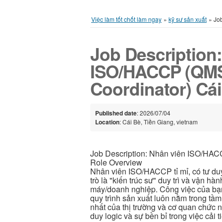
Việc làm tốt chốt làm ngay
»
kỹ sư sản xuất
»
Jo
Job Description
ISO/HACCP (QM
Coordinator) Cá
Published date
: 2026/07/04
Location
: Cái Bè, Tiền Giang, vietnam
Job Description: Nhân viên ISO/HAC
Role Overview
Nhân viên ISO/HACCP tỉ mỉ, có tư du
trò là "kiến trúc sư" duy trì và vận 
máy/doanh nghiệp. Công việc của bạn
quy trình sản xuất luôn nằm trong tầ
nhất của thị trường và cơ quan chức 
duy logic và sự bền bỉ trong việc cải 