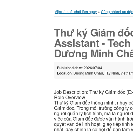
Việc làm tốt chốt làm ngay
»
Công nhân/Lao độ
Thư ký Giám đốc
Assistant - Tech
Dương Minh Ch
Published date
: 2026/07/04
Location
: Dương Minh Châu, Tây Ninh, vietna
Job Description: Thư ký Giám đốc (Ex
Role Overview
Thư ký Giám đốc thông minh, nhạy bé
Giám đốc. Trong môi trường công ty 
người quản lý lịch trình, mà là người
việc của Giám đốc được vận hành trơn
quyết vấn đề linh hoạt, giao tiếp tin
nhất, đây chính là cơ hội để bạn làm 