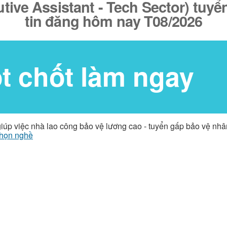
ive Assistant - Tech Sector) tuyể
tin đăng hôm nay T08/2026
ốt chốt làm ngay
giúp việc nhà lao công bảo vệ lương cao - tuyển gấp bảo vệ nh
họn nghề