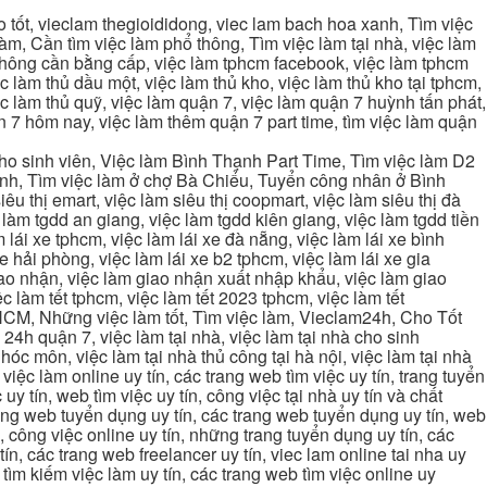
tốt, vieclam thegioididong, viec lam bach hoa xanh, Tìm việc
m, Cần tìm việc làm phổ thông, Tìm việc làm tại nhà, việc làm
 không cần bằng cấp, việc làm tphcm facebook, việc làm tphcm
 làm thủ dầu một, việc làm thủ kho, việc làm thủ kho tại tphcm,
ệc làm thủ quỹ, việc làm quận 7, việc làm quận 7 huỳnh tấn phát,
 7 hôm nay, việc làm thêm quận 7 part time, tìm việc làm quận
cho sinh viên, Việc làm Bình Thạnh Part Time, Tìm việc làm D2
ạnh, Tìm việc làm ở chợ Bà Chiểu, Tuyển công nhân ở Bình
iêu thị emart, việc làm siêu thị coopmart, việc làm siêu thị đà
c làm tgdd an giang, việc làm tgdd kiên giang, việc làm tgdd tiền
 lái xe tphcm, việc làm lái xe đà nẵng, việc làm lái xe bình
xe hải phòng, việc làm lái xe b2 tphcm, việc làm lái xe gia
giao nhận, việc làm giao nhận xuất nhập khẩu, việc làm giao
c làm tết tphcm, việc làm tết 2023 tphcm, việc làm tết
 TPHCM, Những việc làm tốt, Tìm việc làm, Vieclam24h, Cho Tốt
4h quận 7, việc làm tại nhà, việc làm tại nhà cho sinh
g hóc môn, việc làm tại nhà thủ công tại hà nội, việc làm tại nhà
, việc làm online uy tín, các trang web tìm việc uy tín, trang tuyển
 uy tín, web tìm việc uy tín, công việc tại nhà uy tín và chất
 trang web tuyển dụng uy tín, các trang web tuyển dụng uy tín, web
n, công việc online uy tín, những trang tuyển dụng uy tín, các
tín, các trang web freelancer uy tín, viec lam online tai nha uy
ng tìm kiếm việc làm uy tín, các trang web tìm việc online uy