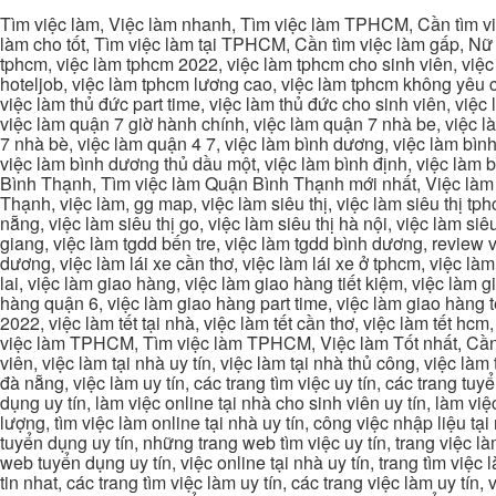
Tìm việc làm, Việc làm nhanh, Tìm việc làm TPHCM, Cần tìm việ
làm cho tốt, Tìm việc làm tại TPHCM, Cần tìm việc làm gấp, Nữ 
tphcm, việc làm tphcm 2022, việc làm tphcm cho sinh viên, việ
hoteljob, việc làm tphcm lương cao, việc làm tphcm không yêu cầ
việc làm thủ đức part time, việc làm thủ đức cho sinh viên, việc
việc làm quận 7 giờ hành chính, việc làm quận 7 nhà be, việc l
7 nhà bè, việc làm quận 4 7, việc làm bình dương, việc làm bình
việc làm bình dương thủ dầu một, việc làm bình định, việc làm
Bình Thạnh, Tìm việc làm Quận Bình Thạnh mới nhất, Việc làm 
Thạnh, việc làm, gg map, việc làm siêu thị, việc làm siêu thị tphc
nẵng, việc làm siêu thị go, việc làm siêu thị hà nội, việc làm si
giang, việc làm tgdd bến tre, việc làm tgdd bình dương, review vi
dương, việc làm lái xe cần thơ, việc làm lái xe ở tphcm, việc làm
lai, việc làm giao hàng, việc làm giao hàng tiết kiệm, việc làm
hàng quận 6, việc làm giao hàng part time, việc làm giao hàng tết
2022, việc làm tết tại nhà, việc làm tết cần thơ, việc làm tết 
việc làm TPHCM, Tìm việc làm TPHCM, Việc làm Tốt nhất, Cần tì
viên, việc làm tại nhà uy tín, việc làm tại nhà thủ công, việc làm
đà nẵng, việc làm uy tín, các trang tìm việc uy tín, các trang tuyể
dụng uy tín, làm việc online tại nhà cho sinh viên uy tín, làm việc
lượng, tìm việc làm online tại nhà uy tín, công việc nhập liệu tại
tuyển dụng uy tín, những trang web tìm việc uy tín, trang việc làm
web tuyển dụng uy tín, việc online tại nhà uy tín, trang tìm việc 
tin nhat, các trang tìm việc làm uy tín, các trang việc làm uy tín,