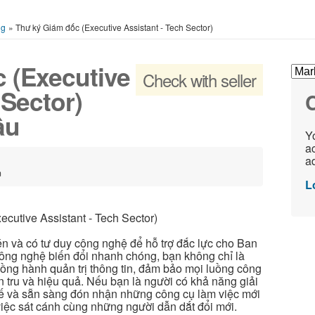
ng
»
Thư ký Giám đốc (Executive Assistant - Tech Sector)
 (Executive
Check with seller
 Sector)
C
âu
Yo
ac
ad
m
L
ecutive Assistant - Tech Sector)
n và có tư duy công nghệ để hỗ trợ đắc lực cho Ban
công nghệ biến đổi nhanh chóng, bạn không chỉ là
 đồng hành quản trị thông tin, đảm bảo mọi luồng công
 tru và hiệu quả. Nếu bạn là người có khả năng giải
h tế và sẵn sàng đón nhận những công cụ làm việc mới
việc sát cánh cùng những người dẫn dắt đổi mới.