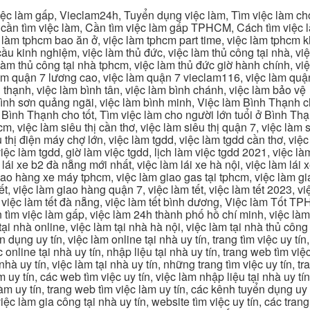
c làm gấp, Vieclam24h, Tuyển dụng việc làm, Tìm việc làm cho 
cần tìm việc làm, Cần tìm việc làm gấp TPHCM, Cách tìm việc là
c làm tphcm bao ăn ở, việc làm tphcm part time, việc làm tphcm
u kinh nghiệm, việc làm thủ đức, việc làm thủ công tại nhà, việc
 làm thủ công tại nhà tphcm, việc làm thủ đức giờ hành chính, vi
àm quận 7 lương cao, việc làm quận 7 vieclam116, việc làm quận
 thạnh, việc làm bình tân, việc làm bình chánh, việc làm bảo vệ
 bình sơn quảng ngãi, việc làm bình minh, Việc làm Bình Thạnh 
Bình Thạnh cho tốt, Tìm việc làm cho người lớn tuổi ở Bình Th
m, việc làm siêu thị cần thơ, việc làm siêu thị quận 7, việc làm s
êu thị điện máy chợ lớn, việc làm tgdd, việc làm tgdd cần thơ, việ
ệc làm tgdd, giờ làm việc tgdd, lịch làm việc tgdd 2021, việc làm
 lái xe b2 đà nẵng mới nhất, việc làm lái xe hà nội, việc làm lái 
 giao hàng xe máy tphcm, việc làm giao gas tại tphcm, việc làm 
, việc làm giao hàng quận 7, việc làm tết, việc làm tết 2023, việ
hcm, việc làm tết đà nẵng, việc làm tết bình dương, Việc làm Tốt
m việc làm gấp, việc làm 24h thành phố hồ chí minh, việc làm 2
 tại nhà online, việc làm tại nhà hà nội, việc làm tại nhà thủ côn
n dụng uy tín, việc làm online tại nhà uy tín, trang tìm việc uy tín
 online tại nhà uy tín, nhập liệu tại nhà uy tín, trang web tìm việc
 nhà uy tín, việc làm tại nhà uy tín, những trang tìm việc uy tín,
 uy tín, các web tìm việc uy tín, việc làm nhập liệu tại nhà uy tí
làm uy tín, trang web tìm việc làm uy tín, các kênh tuyển dụng uy 
 việc làm gia công tại nhà uy tín, website tìm việc uy tín, các tra