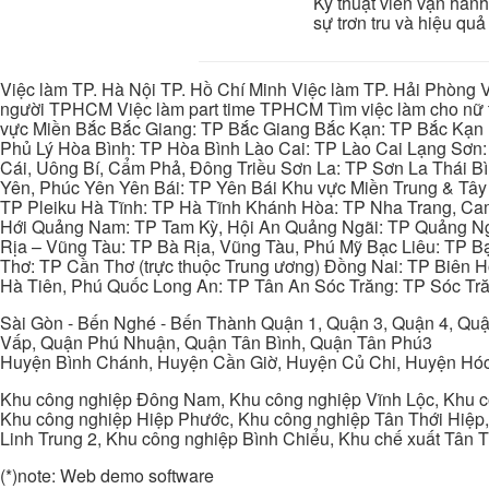
Kỹ thuật viên vận hàn
sự trơn tru và hiệu quả
Việc làm TP. Hà Nội TP. Hồ Chí Minh Việc làm TP. Hải Phòng V
người TPHCM Việc làm part time TPHCM Tìm việc làm cho nữ t
vực Miền Bắc Bắc Giang: TP Bắc Giang Bắc Kạn: TP Bắc Kạn
Phủ Lý Hòa Bình: TP Hòa Bình Lào Cai: TP Lào Cai Lạng Sơn
Cái, Uông Bí, Cẩm Phả, Đông Triều Sơn La: TP Sơn La Thái 
Yên, Phúc Yên Yên Bái: TP Yên Bái Khu vực Miền Trung & Tâ
TP Pleiku Hà Tĩnh: TP Hà Tĩnh Khánh Hòa: TP Nha Trang, C
Hới Quảng Nam: TP Tam Kỳ, Hội An Quảng Ngãi: TP Quảng N
Rịa – Vũng Tàu: TP Bà Rịa, Vũng Tàu, Phú Mỹ Bạc Liêu: TP B
Thơ: TP Cần Thơ (trực thuộc Trung ương) Đồng Nai: TP Biên
Hà Tiên, Phú Quốc Long An: TP Tân An Sóc Trăng: TP Sóc Tră
Sài Gòn - Bến Nghé - Bến Thành Quận 1, Quận 3, Quận 4, Quậ
Vấp, Quận Phú Nhuận, Quận Tân Bình, Quận Tân Phú3
Huyện Bình Chánh, Huyện Cần Giờ, Huyện Củ Chi, Huyện Hó
Khu công nghiệp Đông Nam, Khu công nghiệp Vĩnh Lộc, Khu cô
Khu công nghiệp Hiệp Phước, Khu công nghiệp Tân Thới Hiệp,
Linh Trung 2, Khu công nghiệp Bình Chiểu, Khu chế xuất Tân 
(*)note: Web demo software