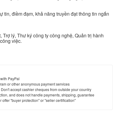
ự tin, điềm đạm, khả năng truyền đạt thông tin ngắn
 Trợ lý, Thư ký công ty công nghệ, Quản trị hành
công việc.
 with PayPal
ram or other anonymous payment services
y. Don't accept cashier cheques from outside your country
saction, and does not handle payments, shipping, guarantee
offer "buyer protection" or "seller certification"