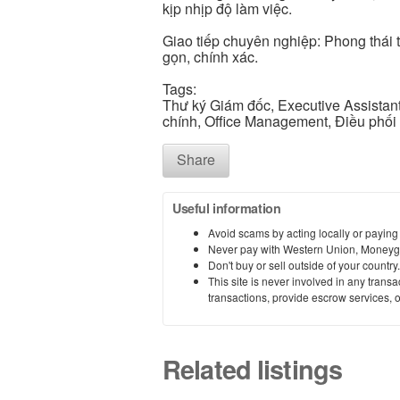
kịp nhịp độ làm việc.
Giao tiếp chuyên nghiệp: Phong thái t
gọn, chính xác.
Tags:
Thư ký Giám đốc, Executive Assistant,
chính, Office Management, Điều phối 
Share
Useful information
Avoid scams by acting locally or paying
Never pay with Western Union, Moneyg
Don't buy or sell outside of your countr
This site is never involved in any tran
transactions, provide escrow services, or 
Related listings