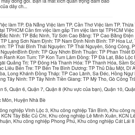
h máy đóng gói. Bạn là mắt xích quan trọng đảm bảo
 của dây ch...
iệc làm TP. Đà Nẵng Việc làm TP. Cần Thơ Việc làm TP. Thừa T
ại TPHCM Cần tìm việc làm gấp Tìm việc làm tại TPHCM Việc 
 Bắc Ninh: TP Bắc Ninh, Từ Sơn Cao Bằng: TP Cao Bằng Điện
: TP Lạng Sơn Nam Định: TP Nam Định Ninh Bình: TP Hoa Lư, 
Bình: TP Thái Bình Thái Nguyên: TP Thái Nguyên, Sông Công,
y NguyênBình Định: TP Quy Nhơn Bình Thuận: TP Phan Thiết Đ
am Ranh Kon Tum: TP Kon Tum Lâm Đồng: TP Đà Lạt, Bảo Lộc
gãi Quảng Trị: TP Đông Hà Thanh Hóa: TP Thanh Hóa, Sầm S
ạc Liêu Bến Tre: TP Bến Tre Bình Dương: TP Thủ Dầu Một, Dĩ
 Hòa, Long Khánh Đồng Tháp: TP Cao Lãnh, Sa Đéc, Hồng Ngự 
ng Tây Ninh: TP Tây Ninh Tiền Giang: TP Mỹ Tho, Gò Công Trà
n 5, Quận 6, Quận 7, Quận 8 (Khu vực của bạn), Quận 10, Qu
c Môn, Huyện Nhà Bè
ng nghiệp Vĩnh Lộc 3, Khu công nghiệp Tân Bình, Khu công n
 KCN Tây Bắc Củ Chi, Khu công nghiệp Lê Minh Xuân, KCN Lê 
Thuận, Khu công nghiệp Phong Phú, Khu công nghiệp Cát Lái II