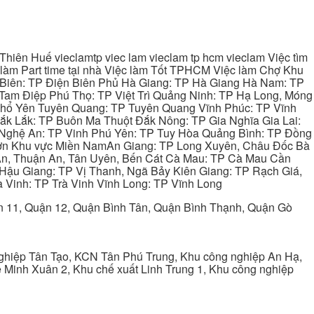
hiên Huế vieclamtp viec lam vieclam tp hcm vieclam Việc tìm
làm Part time tại nhà Việc làm Tốt TPHCM Việc làm Chợ Khu
 Biên: TP Điện Biên Phủ Hà Giang: TP Hà Giang Hà Nam: TP
Tam Điệp Phú Thọ: TP Việt Trì Quảng Ninh: TP Hạ Long, Móng
 Phổ Yên Tuyên Quang: TP Tuyên Quang Vĩnh Phúc: TP Vĩnh
ắk Lắk: TP Buôn Ma Thuột Đắk Nông: TP Gia Nghĩa Gia Lai:
 Nghệ An: TP Vinh Phú Yên: TP Tuy Hòa Quảng Bình: TP Đồng
ơn Khu vực Miền NamAn Giang: TP Long Xuyên, Châu Đốc Bà
 An, Thuận An, Tân Uyên, Bến Cát Cà Mau: TP Cà Mau Cần
Hậu Giang: TP Vị Thanh, Ngã Bảy Kiên Giang: TP Rạch Giá,
 Vinh: TP Trà Vinh Vĩnh Long: TP Vĩnh Long
ận 11, Quận 12, Quận Bình Tân, Quận Bình Thạnh, Quận Gò
ghiệp Tân Tạo, KCN Tân Phú Trung, Khu công nghiệp An Hạ,
Minh Xuân 2, Khu chế xuất Linh Trung 1, Khu công nghiệp