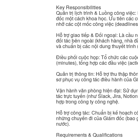
Key Responsibilities
Quản trị lịch trình & Luồng công việc:
đốc một cách khoa học. Ưu tiên các c
nhở các cột mốc công việc (deadlines
Hỗ trợ giao tiếp & Đối ngoại: Là cầu 
đối tác bên ngoài (khách hàng, nhà đ
và chuẩn bị các nội dung thuyết trình
Điều phối cuộc họp: Tổ chức các cuộc
(minutes), tổng hợp các đầu việc (acti
Quản trị thông tin: Hỗ trợ thu thập th
sơ phục vụ công tác điều hành của G
Vận hành văn phòng hiện đại: Sử dụn
tác trực tuyến (như Slack, Jira, Notio
hợp trong công ty công nghệ.
Hỗ trợ công tác: Chuẩn bị kế hoạch cô
những chuyến đi của Giám đốc (bao gồ
nước).
Requirements & Qualifications