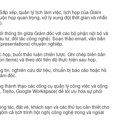
 Sắp xếp, quản lý lịch làm việc, lịch họp của Giám
uộc họp quan trọng, xử lý xung đột thời gian và nhắc
).
nối thông tin giữa Giám đốc với các bộ phận nội bộ và
ầu tư, đối tác công nghệ). Soạn thảo email, văn bản
 (presentations) chuyên nghiệp.
 họp, buổi thảo luận chiến lược. Ghi chép biên bản
on items) và theo dõi tiến độ thực hiện sau họp.
ông tin, nghiên cứu dữ liệu, chuẩn bị báo cáo hoặc hồ
iám đốc.
g thành thạo các công cụ quản lý công việc và cộng
n, Trello, Google Workspace) để tối ưu hóa sự phối
ng tác, đặt vé, khách sạn và các thủ tục cần thiết cho
m cả lịch trình hội nghị công nghệ trong và ngoài