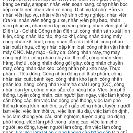
bằng xe máy, shipper, nhân viên soạn hàng, công nhân bốc
xếp container, nhân viên xe nâng. Dịch vụ tại chỗ: Bảo vệ,
nhân viên tạp vụ, nhân viên vệ sinh công nghiệp, nhân viên
rửa xe, nhân viên trông giữ xe, nhân viên phụ bếp, nhân
viên phục vụ, nhân viên tạp vụ văn phòng, nhân viên giặt ủi.
Điện tử - Cơ khí: Công nhân điện tử, công nhân sản xuất linh
kiện, công nhân lắp ráp, thợ cơ khí, công nhân đứng máy,
công nhân kỹ thuật, công nhân lắp ráp thiết bị, công nhân
sản xuất nhựa, công nhân dập kim loại, công nhân vận hành
máy CNC. May mặc - Giày da: Công nhân may, thợ may
công nghiệp, công nhân giày da, thợ cắt, công nhân kiểm
hàng, thợ ủi, công nhân đóng gói giày, công nhân chuyền
may, công nhân dán keo, công nhân phụ kho may. Thực
phẩm - Tiêu dùng: Công nhân đóng gói thực phẩm, công
nhân sản xuất bánh kẹo, công nhân kho lạnh, công nhân
phân loại hàng, công nhân kiểm tra chất lượng (QC), công
nhân dán tem, công nhân sắp xếp hàng hóa. Việc làm phổ
thông, tuyển công nhân, cần người làm ngay, việc làm không
cần bằng cấp, tìm việc lao động phổ thông, việc làm phổ
thông không kinh nghiệm, tuyển gấp công nhân, tuyển người
làm việc, việc làm thời vụ, việc làm lâu dài, việc làm ổn định,
việc làm không yêu cầu kinh nghiệm, tuyển dụng lao động
phổ thông, việc làm phổ thông lương cao, việc làm cho
người lao động, tuyển người làm công, tìm việc làm công
nhân.
tìm việc làm tại an giang không cần bằng cấp
Địa chỉ