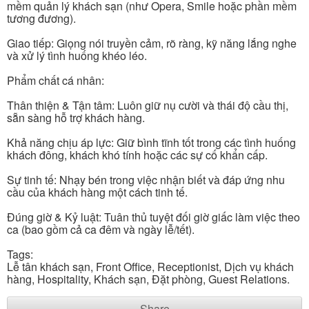
mềm quản lý khách sạn (như Opera, Smile hoặc phần mềm
tương đương).
Giao tiếp: Giọng nói truyền cảm, rõ ràng, kỹ năng lắng nghe
và xử lý tình huống khéo léo.
Phẩm chất cá nhân:
Thân thiện & Tận tâm: Luôn giữ nụ cười và thái độ cầu thị,
sẵn sàng hỗ trợ khách hàng.
Khả năng chịu áp lực: Giữ bình tĩnh tốt trong các tình huống
khách đông, khách khó tính hoặc các sự cố khẩn cấp.
Sự tinh tế: Nhạy bén trong việc nhận biết và đáp ứng nhu
cầu của khách hàng một cách tinh tế.
Đúng giờ & Kỷ luật: Tuân thủ tuyệt đối giờ giấc làm việc theo
ca (bao gồm cả ca đêm và ngày lễ/tết).
Tags:
Lễ tân khách sạn, Front Office, Receptionist, Dịch vụ khách
hàng, Hospitality, Khách sạn, Đặt phòng, Guest Relations.
Share