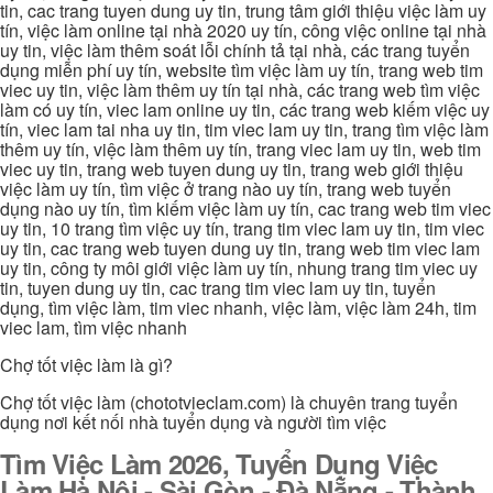
tin, cac trang tuyen dung uy tin, trung tâm giới thiệu việc làm uy
tín, việc làm online tại nhà 2020 uy tín, công việc online tại nhà
uy tin, việc làm thêm soát lỗi chính tả tại nhà, các trang tuyển
dụng miễn phí uy tín, website tìm việc làm uy tín, trang web tim
viec uy tin, việc làm thêm uy tín tại nhà, các trang web tìm việc
làm có uy tín, viec lam online uy tin, các trang web kiếm việc uy
tín, viec lam tai nha uy tin, tim viec lam uy tin, trang tìm việc làm
thêm uy tín, việc làm thêm uy tín, trang viec lam uy tin, web tim
viec uy tin, trang web tuyen dung uy tin, trang web giới thiệu
việc làm uy tín, tìm việc ở trang nào uy tín, trang web tuyển
dụng nào uy tín, tìm kiếm việc làm uy tín, cac trang web tim viec
uy tin, 10 trang tìm việc uy tín, trang tim viec lam uy tin, tim viec
uy tin, cac trang web tuyen dung uy tin, trang web tim viec lam
uy tin, công ty môi giới việc làm uy tín, nhung trang tim viec uy
tin, tuyen dung uy tin, cac trang tim viec lam uy tin, tuyển
dụng, tìm việc làm, tim viec nhanh, việc làm, việc làm 24h, tim
viec lam, tìm việc nhanh
Chợ tốt việc làm là gì?
Chợ tốt việc làm (chototvieclam.com) là chuyên trang tuyển
dụng nơi kết nối nhà tuyển dụng và người tìm việc
Tìm Việc Làm 2026, Tuyển Dụng Việc
Làm Hà Nội - Sài Gòn - Đà Nẵng - Thành