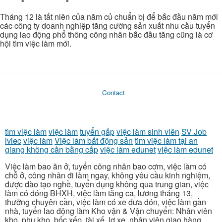
Tháng 12 là tất niên của năm củ chuẩn bị để bắc đầu năm mới
các công ty doanh nghiệp tăng cường sản xuất nhu cầu tuyển
dụng lao động phổ thông công nhân bắc đầu tăng cũng là cơ
hội tìm việc làm mới.
Contact
tìm việc làm
việc làm
tuyển gấp
việc làm sinh viên
SV Job
lviec
việc làm
Việc làm bất động sản
tìm việc làm tại an
giang không cần bằng cấp
việc làm edunet
việc làm edunet
Việc làm bao ăn ở, tuyển công nhân bao cơm, việc làm có
chỗ ở, công nhân đi làm ngay, không yêu cầu kinh nghiệm,
được đào tạo nghề, tuyển dụng không qua trung gian, việc
làm có đóng BHXH, việc làm tăng ca, lương tháng 13,
thưởng chuyên cần, việc làm có xe đưa đón, việc làm gần
nhà, tuyển lao động làm Kho vận & Vận chuyển: Nhân viên
kho, phụ kho, bốc xếp, tài xế, lơ xe, nhân viên giao hàng