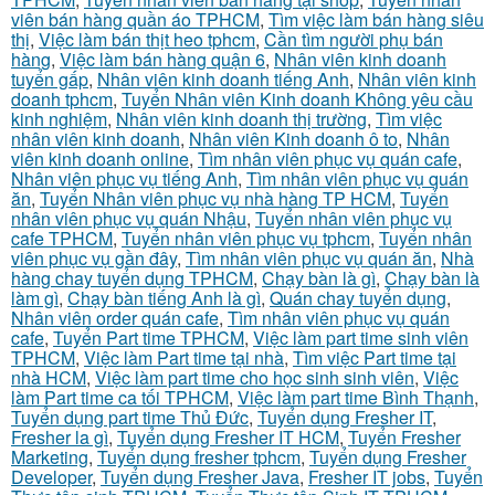
viên bán hàng quần áo TPHCM
,
Tìm việc làm bán hàng siêu
thị
,
Việc làm bán thịt heo tphcm
,
Cần tìm người phụ bán
hàng
,
Việc làm bán hàng quận 6
,
Nhân viên kinh doanh
tuyển gấp
,
Nhân viên kinh doanh tiếng Anh
,
Nhân viên kinh
doanh tphcm
,
Tuyển Nhân viên Kinh doanh Không yêu cầu
kinh nghiệm
,
Nhân viên kinh doanh thị trường
,
Tìm việc
nhân viên kinh doanh
,
Nhân viên Kinh doanh ô to
,
Nhân
viên kinh doanh online
,
Tìm nhân viên phục vụ quán cafe
,
Nhân viên phục vụ tiếng Anh
,
Tìm nhân viên phục vụ quán
ăn
,
Tuyển Nhân viên phục vụ nhà hàng TP HCM
,
Tuyển
nhân viên phục vụ quán Nhậu
,
Tuyển nhân viên phục vụ
cafe TPHCM
,
Tuyển nhân viên phục vụ tphcm
,
Tuyển nhân
viên phục vụ gần đây
,
Tìm nhân viên phục vụ quán ăn
,
Nhà
hàng chay tuyển dụng TPHCM
,
Chạy bàn là gì
,
Chạy bàn là
làm gì
,
Chạy bàn tiếng Anh là gì
,
Quán chay tuyển dụng
,
Nhân viên order quán cafe
,
Tìm nhân viên phục vụ quán
cafe
,
Tuyển Part time TPHCM
,
Việc làm part time sinh viên
TPHCM
,
Việc làm Part time tại nhà
,
Tìm việc Part time tại
nhà HCM
,
Việc làm part time cho học sinh sinh viên
,
Việc
làm Part time ca tối TPHCM
,
Việc làm part time Bình Thạnh
,
Tuyển dụng part time Thủ Đức
,
Tuyển dụng Fresher IT
,
Fresher la gì
,
Tuyển dụng Fresher IT HCM
,
Tuyển Fresher
Marketing
,
Tuyển dụng fresher tphcm
,
Tuyển dụng Fresher
Developer
,
Tuyển dụng Fresher Java
,
Fresher IT jobs
,
Tuyển