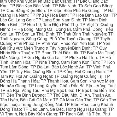
làm Chợ Khu vực Miền Bắc Bắc Giang: TP Bắc Giang Bắc
Kạn: TP Bắc Kạn Bắc Ninh: TP Bắc Ninh, Từ Sơn Cao Bằng:
TP Cao Bằng Điện Biên: TP Điện Biên Phủ Hà Giang: TP Hà
Giang Hà Nam: TP Phủ Lý Hòa Bình: TP Hòa Bình Lào Cai: TP
Lào Cai Lạng Sơn: TP Lạng Sơn Nam Định: TP Nam Định
Ninh Bình: TP Hoa Lư, Tam Điệp Phú Thọ: TP Việt Trì Quảng
Ninh: TP Hạ Long, Móng Cái, Uông Bí, Cẩm Phả, Đông Triều
Sơn La: TP Sơn La Thái Bình: TP Thái Bình Thái Nguyên: TP
Thái Nguyên, Sông Công, Phổ Yên Tuyên Quang: TP Tuyên
Quang Vĩnh Phúc: TP Vĩnh Yên, Phúc Yên Yên Bái: TP Yên
Bái Khu vực Miền Trung & Tây NguyênBình Định: TP Quy
Nhơn Bình Thuận: TP Phan Thiết Đắk Lắk: TP Buôn Ma Thuột
Đắk Nông: TP Gia Nghĩa Gia Lai: TP Pleiku Hà Tĩnh: TP Hà
Tĩnh Khánh Hòa: TP Nha Trang, Cam Ranh Kon Tum: TP Kon
Tum Lâm Đồng: TP Đà Lạt, Bảo Lộc Nghệ An: TP Vinh Phú
Yên: TP Tuy Hòa Quảng Bình: TP Đồng Hới Quảng Nam: TP
Tam Kỳ, Hội An Quảng Ngãi: TP Quảng Ngãi Quảng Trị: TP
Đông Hà Thanh Hóa: TP Thanh Hóa, Sầm Sơn Khu vực Miền
NamAn Giang: TP Long Xuyên, Châu Đốc Bà Rịa – Vũng Tàu:
TP Bà Rịa, Vũng Tàu, Phú Mỹ Bạc Liêu: TP Bạc Liêu Bến Tre:
TP Bến Tre Bình Dương: TP Thủ Dầu Một, Dĩ An, Thuận An,
Tân Uyên, Bến Cát Cà Mau: TP Cà Mau Cần Thơ: TP Cần Thơ
(trực thuộc Trung ương) Đồng Nai: TP Biên Hòa, Long Khánh
Đồng Tháp: TP Cao Lãnh, Sa Đéc, Hồng Ngự Hậu Giang: TP
Vị Thanh, Ngã Bảy Kiên Giang: TP Rạch Giá, Hà Tiên, Phú