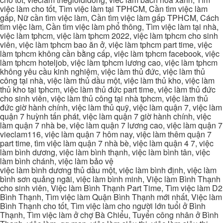
việc làm cho tốt, Tìm việc làm tại TPHCM, Cần tìm việc làm
gấp, Nữ cần tìm việc làm, Cần tìm việc làm gấp TPHCM, Cách
tìm việc làm, Cần tìm việc làm phổ thông, Tìm việc làm tại nhà,
việc làm tphcm, việc làm tphcm 2022, việc làm tphcm cho sinh
viên, việc làm tphcm bao ăn ở, việc làm tphcm part time, việc
làm tphcm không cần bằng cấp, việc làm tphcm facebook, việc
làm tphcm hoteljob, việc làm tphcm lương cao, việc làm tphcm
không yêu cầu kinh nghiệm, việc làm thủ đức, việc làm thủ
công tại nhà, việc làm thủ dầu một, việc làm thủ kho, việc làm
thủ kho tại tphcm, việc làm thủ đức part time, việc làm thủ đức
cho sinh viên, việc làm thủ công tại nhà tphcm, việc làm thủ
đức giờ hành chính, việc làm thủ quỹ, việc làm quận 7, việc làm
quận 7 huỳnh tấn phát, việc làm quận 7 giờ hành chính, việc
làm quận 7 nhà be, việc làm quận 7 lương cao, việc làm quận 7
vieclam116, việc làm quận 7 hôm nay, việc làm thêm quận 7
part time, tìm việc làm quận 7 nhà bè, việc làm quận 4 7, việc
làm bình dương, việc làm bình thạnh, việc làm bình tân, việc
làm bình chánh, việc làm bảo vệ
việc làm bình dương thủ dầu một, việc làm bình định, việc làm
bình sơn quảng ngãi, việc làm bình minh, Việc làm Bình Thạnh
cho sinh viên, Việc làm Bình Thạnh Part Time, Tìm việc làm D2
Bình Thạnh, Tìm việc làm Quận Bình Thạnh mới nhất, Việc làm
Bình Thạnh cho tốt, Tìm việc làm cho người lớn tuổi ở Bình
Thạnh, Tìm việc làm ở chợ Bà Chiểu, Tuyển công nhân ở Bình