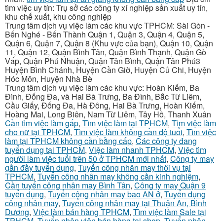
tìm việc uy tín: Trụ sở các công ty xí nghiệp sản xuất uy tín,
khu chế xuất, khu công nghiệp
Trung tâm dịch vụ việc làm các khu vực TPHCM: Sài Gòn -
Bến Nghé - Bến Thành Quận 1, Quận 3, Quận 4, Quận 5,
Quận 6, Quận 7, Quận 8 (Khu vực của bạn), Quận 10, Quận
11, Quận 12, Quận Bình Tân, Quận Bình Thạnh, Quận Gò
Vấp, Quận Phú Nhuận, Quận Tân Bình, Quận Tân Phú3
Huyện Bình Chánh, Huyện Cần Giờ, Huyện Củ Chi, Huyện
Hóc Môn, Huyện Nhà Bè
Trung tâm dịch vụ việc làm các khu vực: Hoàn Kiếm, Ba
Đình, Đống Đa, và Hai Bà Trưng, Ba Đình, Bắc Từ Liêm,
Cầu Giấy, Đống Đa, Hà Đông, Hai Bà Trưng, Hoàn Kiếm,
Hoàng Mai, Long Biên, Nam Từ Liêm, Tây Hồ, Thanh Xuân
Cần tìm việc làm gấp
,
Tìm việc làm tại TPHCM
,
Tìm việc làm
cho nữ tại TPHCM
,
Tìm việc làm không cần độ tuổi
,
Tìm việc
làm tại TPHCM không cần bằng cấp
,
Các công ty đang
tuyển dụng tại TPHCM
,
Việc làm nhanh TPHCM
,
Việc tìm
người làm việc tuổi trên 50 ở TPHCM mới nhất
,
Công ty may
gần đầy tuyển dụng
,
Tuyển công nhân may thời vụ tại
TPHCM
,
Tuyển công nhân may không cần kinh nghiệm
,
Cần tuyển công nhân may Bình Tân
,
Công ty may Quận 9
tuyển dụng
,
Tuyển công nhân may bao AN ở
,
Tuyển dụng
công nhân may
,
Tuyển công nhân may tại Thuận An, Bình
Dương
,
Việc làm bán hàng TPHCM
,
Tìm việc làm Sale tại
TPHCM
,
Tuyển nhân viên bán hàng tại shop
,
Tuyển nhân