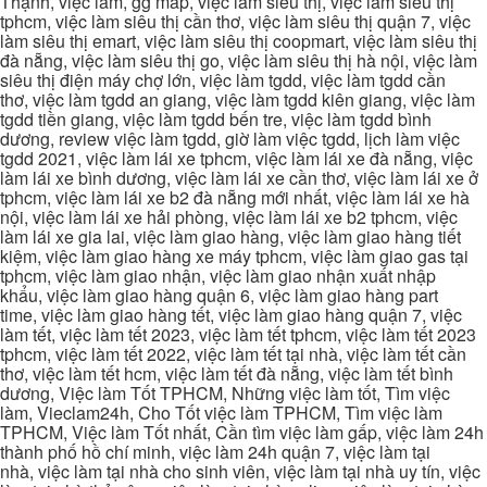
Thạnh, việc làm, gg map, việc làm siêu thị, việc làm siêu thị
tphcm, việc làm siêu thị cần thơ, việc làm siêu thị quận 7, việc
làm siêu thị emart, việc làm siêu thị coopmart, việc làm siêu thị
đà nẵng, việc làm siêu thị go, việc làm siêu thị hà nội, việc làm
siêu thị điện máy chợ lớn, việc làm tgdd, việc làm tgdd cần
thơ, việc làm tgdd an giang, việc làm tgdd kiên giang, việc làm
tgdd tiền giang, việc làm tgdd bến tre, việc làm tgdd bình
dương, review việc làm tgdd, giờ làm việc tgdd, lịch làm việc
tgdd 2021, việc làm lái xe tphcm, việc làm lái xe đà nẵng, việc
làm lái xe bình dương, việc làm lái xe cần thơ, việc làm lái xe ở
tphcm, việc làm lái xe b2 đà nẵng mới nhất, việc làm lái xe hà
nội, việc làm lái xe hải phòng, việc làm lái xe b2 tphcm, việc
làm lái xe gia lai, việc làm giao hàng, việc làm giao hàng tiết
kiệm, việc làm giao hàng xe máy tphcm, việc làm giao gas tại
tphcm, việc làm giao nhận, việc làm giao nhận xuất nhập
khẩu, việc làm giao hàng quận 6, việc làm giao hàng part
time, việc làm giao hàng tết, việc làm giao hàng quận 7, việc
làm tết, việc làm tết 2023, việc làm tết tphcm, việc làm tết 2023
tphcm, việc làm tết 2022, việc làm tết tại nhà, việc làm tết cần
thơ, việc làm tết hcm, việc làm tết đà nẵng, việc làm tết bình
dương, Việc làm Tốt TPHCM, Những việc làm tốt, Tìm việc
làm, Vieclam24h, Cho Tốt việc làm TPHCM, Tìm việc làm
TPHCM, Việc làm Tốt nhất, Cần tìm việc làm gấp, việc làm 24h
thành phố hồ chí minh, việc làm 24h quận 7, việc làm tại
nhà, việc làm tại nhà cho sinh viên, việc làm tại nhà uy tín, việc