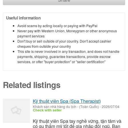
Useful information
Avoid scams by acting locally or paying with PayPal
Never pay with Western Union, Moneygram or other anonymous
payment services
Don't buy or sell outside of your country. Don't accept cashier
cheques from outside your country
This site is never involved in any transaction, and does not handle
payments, shipping, guarantee transactions, provide escrow
services, or offer "buyer protection" or "seller certification"
Related listings
Kỹ thuật viên Spa (Spa Therapist)
Khách sạn nhà hàng du lịch
-
(Toàn Quốc)
-
2026/07/04
Check with seller
Kỹ thuật viên Spa tay nghề vững, tận tâm và
có gu thẩm mỹ tốt để gia nhập đội ngũ. Bạn