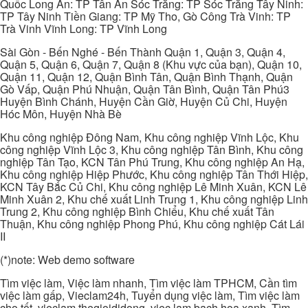
Quốc Long An: TP Tân An Sóc Trăng: TP Sóc Trăng Tây Ninh:
TP Tây Ninh Tiền Giang: TP Mỹ Tho, Gò Công Trà Vinh: TP
Trà Vinh Vĩnh Long: TP Vĩnh Long
Sài Gòn - Bến Nghé - Bến Thành Quận 1, Quận 3, Quận 4,
Quận 5, Quận 6, Quận 7, Quận 8 (Khu vực của bạn), Quận 10,
Quận 11, Quận 12, Quận Bình Tân, Quận Bình Thạnh, Quận
Gò Vấp, Quận Phú Nhuận, Quận Tân Bình, Quận Tân Phú3
Huyện Bình Chánh, Huyện Cần Giờ, Huyện Củ Chi, Huyện
Hóc Môn, Huyện Nhà Bè
Khu công nghiệp Đông Nam, Khu công nghiệp Vĩnh Lộc, Khu
công nghiệp Vĩnh Lộc 3, Khu công nghiệp Tân Bình, Khu công
nghiệp Tân Tạo, KCN Tân Phú Trung, Khu công nghiệp An Hạ,
Khu công nghiệp Hiệp Phước, Khu công nghiệp Tân Thới Hiệp,
KCN Tây Bắc Củ Chi, Khu công nghiệp Lê Minh Xuân, KCN Lê
Minh Xuân 2, Khu chế xuất Linh Trung 1, Khu công nghiệp Linh
Trung 2, Khu công nghiệp Bình Chiểu, Khu chế xuất Tân
Thuận, Khu công nghiệp Phong Phú, Khu công nghiệp Cát Lái
II
(*)note: Web demo software
Tìm việc làm, Việc làm nhanh, Tìm việc làm TPHCM, Cần tìm
việc làm gấp, Vieclam24h, Tuyển dụng việc làm, Tìm việc làm
cho tốt, vieclam thegioididong, viec lam bach hoa xanh, Tìm