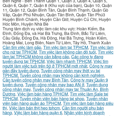
Bến Nghé - Bến Thành Quận 1, Quận 3, Quận 4, Quận 5,
Quận 6, Quận 7, Quận 8 (Khu vực của bạn), Quận 10, Quận
11, Quận 12, Quận Bình Tân, Quận Bình Thạnh, Quận Gò
Vấp, Quận Phú Nhuận, Quận Tân Bình, Quận Tân Phú3
Huyện Bình Chánh, Huyện Cần Giờ, Huyện Củ Chi, Huyện
Hóc Môn, Huyện Nhà Bè
Trung tâm dịch vụ việc làm các khu vực: Hoàn Kiếm, Ba
Đình, Đống Đa, và Hai Bà Trưng, Ba Đình, Bắc Từ Liêm,
Cầu Giấy, Đống Đa, Hà Đông, Hai Bà Trưng, Hoàn Kiếm,
Hoàng Mai, Long Biên, Nam Từ Liêm, Tây Hồ, Thanh Xuân
Cần tìm việc làm gấp
,
Tìm việc làm tại TPHCM
,
Tìm việc làm
cho nữ tại TPHCM
,
Tìm việc làm không cần độ tuổi
,
Tìm việc
làm tại TPHCM không cần bằng cấp
,
Các công ty đang
tuyển dụng tại TPHCM
,
Việc làm nhanh TPHCM
,
Việc tìm
người làm việc tuổi trên 50 ở TPHCM mới nhất
,
Công ty may
gần đầy tuyển dụng
,
Tuyển công nhân may thời vụ tại
TPHCM
,
Tuyển công nhân may không cần kinh nghiệm
,
Cần tuyển công nhân may Bình Tân
,
Công ty may Quận 9
tuyển dụng
,
Tuyển công nhân may bao AN ở
,
Tuyển dụng
công nhân may
,
Tuyển công nhân may tại Thuận An, Bình
Dương
,
Việc làm bán hàng TPHCM
,
Tìm việc làm Sale tại
TPHCM
,
Tuyển nhân viên bán hàng tại shop
,
Tuyển nhân
viên bán hàng quần áo TPHCM
,
Tìm việc làm bán hàng siêu
thị
,
Việc làm bán thịt heo tphcm
,
Cần tìm người phụ bán
hàng
,
Việc làm bán hàng quận 6
,
Nhân viên kinh doanh