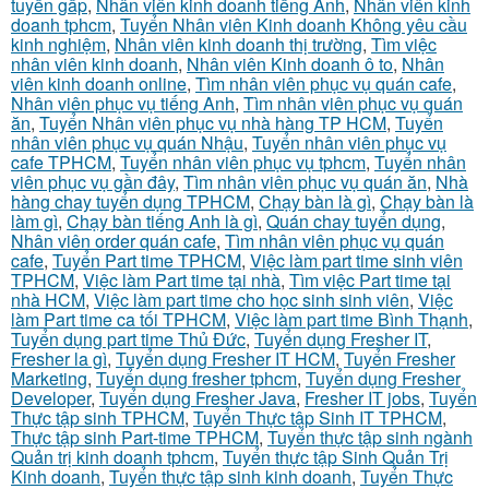
tuyển gấp
,
Nhân viên kinh doanh tiếng Anh
,
Nhân viên kinh
doanh tphcm
,
Tuyển Nhân viên Kinh doanh Không yêu cầu
kinh nghiệm
,
Nhân viên kinh doanh thị trường
,
Tìm việc
nhân viên kinh doanh
,
Nhân viên Kinh doanh ô to
,
Nhân
viên kinh doanh online
,
Tìm nhân viên phục vụ quán cafe
,
Nhân viên phục vụ tiếng Anh
,
Tìm nhân viên phục vụ quán
ăn
,
Tuyển Nhân viên phục vụ nhà hàng TP HCM
,
Tuyển
nhân viên phục vụ quán Nhậu
,
Tuyển nhân viên phục vụ
cafe TPHCM
,
Tuyển nhân viên phục vụ tphcm
,
Tuyển nhân
viên phục vụ gần đây
,
Tìm nhân viên phục vụ quán ăn
,
Nhà
hàng chay tuyển dụng TPHCM
,
Chạy bàn là gì
,
Chạy bàn là
làm gì
,
Chạy bàn tiếng Anh là gì
,
Quán chay tuyển dụng
,
Nhân viên order quán cafe
,
Tìm nhân viên phục vụ quán
cafe
,
Tuyển Part time TPHCM
,
Việc làm part time sinh viên
TPHCM
,
Việc làm Part time tại nhà
,
Tìm việc Part time tại
nhà HCM
,
Việc làm part time cho học sinh sinh viên
,
Việc
làm Part time ca tối TPHCM
,
Việc làm part time Bình Thạnh
,
Tuyển dụng part time Thủ Đức
,
Tuyển dụng Fresher IT
,
Fresher la gì
,
Tuyển dụng Fresher IT HCM
,
Tuyển Fresher
Marketing
,
Tuyển dụng fresher tphcm
,
Tuyển dụng Fresher
Developer
,
Tuyển dụng Fresher Java
,
Fresher IT jobs
,
Tuyển
Thực tập sinh TPHCM
,
Tuyển Thực tập Sinh IT TPHCM
,
Thực tập sinh Part-time TPHCM
,
Tuyển thực tập sinh ngành
Quản trị kinh doanh tphcm
,
Tuyển thực tập Sinh Quản Trị
Kinh doanh
,
Tuyển thực tập sinh kinh doanh
,
Tuyển Thực