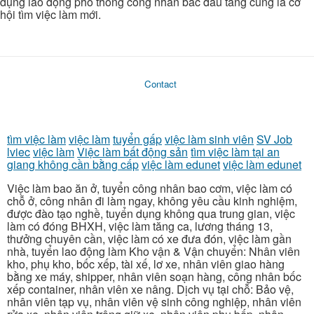
dụng lao động phổ thông công nhân bắc đầu tăng cũng là cơ
hội tìm việc làm mới.
Contact
tìm việc làm
việc làm
tuyển gấp
việc làm sinh viên
SV Job
lviec
việc làm
Việc làm bất động sản
tìm việc làm tại an
giang không cần bằng cấp
việc làm edunet
việc làm edunet
Việc làm bao ăn ở, tuyển công nhân bao cơm, việc làm có
chỗ ở, công nhân đi làm ngay, không yêu cầu kinh nghiệm,
được đào tạo nghề, tuyển dụng không qua trung gian, việc
làm có đóng BHXH, việc làm tăng ca, lương tháng 13,
thưởng chuyên cần, việc làm có xe đưa đón, việc làm gần
nhà, tuyển lao động làm Kho vận & Vận chuyển: Nhân viên
kho, phụ kho, bốc xếp, tài xế, lơ xe, nhân viên giao hàng
bằng xe máy, shipper, nhân viên soạn hàng, công nhân bốc
xếp container, nhân viên xe nâng. Dịch vụ tại chỗ: Bảo vệ,
nhân viên tạp vụ, nhân viên vệ sinh công nghiệp, nhân viên