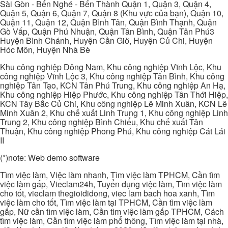
Sài Gòn - Bến Nghé - Bến Thành Quận 1, Quận 3, Quận 4,
Quận 5, Quận 6, Quận 7, Quận 8 (Khu vực của bạn), Quận 10,
Quận 11, Quận 12, Quận Bình Tân, Quận Bình Thạnh, Quận
Gò Vấp, Quận Phú Nhuận, Quận Tân Bình, Quận Tân Phú3
Huyện Bình Chánh, Huyện Cần Giờ, Huyện Củ Chi, Huyện
Hóc Môn, Huyện Nhà Bè
Khu công nghiệp Đông Nam, Khu công nghiệp Vĩnh Lộc, Khu
công nghiệp Vĩnh Lộc 3, Khu công nghiệp Tân Bình, Khu công
nghiệp Tân Tạo, KCN Tân Phú Trung, Khu công nghiệp An Hạ,
Khu công nghiệp Hiệp Phước, Khu công nghiệp Tân Thới Hiệp,
KCN Tây Bắc Củ Chi, Khu công nghiệp Lê Minh Xuân, KCN Lê
Minh Xuân 2, Khu chế xuất Linh Trung 1, Khu công nghiệp Linh
Trung 2, Khu công nghiệp Bình Chiểu, Khu chế xuất Tân
Thuận, Khu công nghiệp Phong Phú, Khu công nghiệp Cát Lái
II
(*)note: Web demo software
Tìm việc làm, Việc làm nhanh, Tìm việc làm TPHCM, Cần tìm
việc làm gấp, Vieclam24h, Tuyển dụng việc làm, Tìm việc làm
cho tốt, vieclam thegioididong, viec lam bach hoa xanh, Tìm
việc làm cho tốt, Tìm việc làm tại TPHCM, Cần tìm việc làm
gấp, Nữ cần tìm việc làm, Cần tìm việc làm gấp TPHCM, Cách
tìm việc làm, Cần tìm việc làm phổ thông, Tìm việc làm tại nhà,