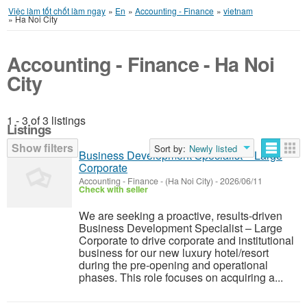
Việc làm tốt chốt làm ngay
»
En
»
Accounting - Finance
»
vietnam
»
Ha Noi City
Accounting - Finance - Ha Noi
City
1 - 3 of 3 listings
Listings
Show filters
Sort by:
Newly listed
Business Development Specialist – Large
Corporate
Accounting - Finance
-
(Ha Noi City)
-
2026/06/11
Check with seller
We are seeking a proactive, results-driven
Business Development Specialist – Large
Corporate to drive corporate and institutional
business for our new luxury hotel/resort
during the pre-opening and operational
phases. This role focuses on acquiring a...