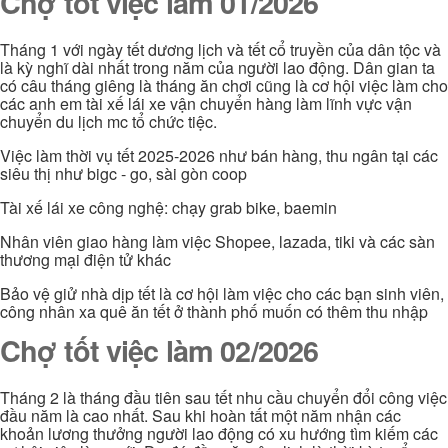
Chợ tốt việc làm 01/2026
Tháng 1 với ngày tết dương lịch và tết cổ truyền của dân tộc và
là kỳ nghĩ dài nhất trong năm của người lao động. Dân gian ta
có câu tháng giêng là tháng ăn chơi cũng là cơ hội việc làm cho
các anh em tài xế lái xe vận chuyển hàng làm lĩnh vực vận
chuyển du lịch mc tổ chức tiệc.
Việc làm thời vụ tết 2025-2026 như bán hàng, thu ngân tại các
siêu thị như bigc - go, sài gòn coop
Tài xế lái xe công nghệ: chạy grab bike, baemin
Nhân viên giao hàng làm việc Shopee, lazada, tiki và các sàn
thương mại điện tử khác
Bảo vệ giử nhà dịp tết là cơ hội làm việc cho các bạn sinh viên,
công nhân xa quê ăn tết ở thành phố muốn có thêm thu nhập
Chợ tốt việc làm 02/2026
Tháng 2 là tháng đầu tiên sau tết nhu cầu chuyển đổi công việc
đầu năm là cao nhất. Sau khi hoàn tất một năm nhận các
khoản lương thưởng người lao động có xu hướng tìm kiếm các