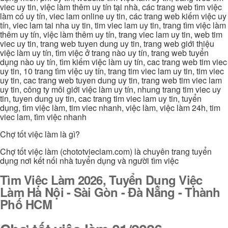
viec uy tin, việc làm thêm uy tín tại nhà, các trang web tìm việc
làm có uy tín, viec lam online uy tin, các trang web kiếm việc uy
tín, viec lam tai nha uy tin, tim viec lam uy tin, trang tìm việc làm
thêm uy tín, việc làm thêm uy tín, trang viec lam uy tin, web tim
viec uy tin, trang web tuyen dung uy tin, trang web giới thiệu
việc làm uy tín, tìm việc ở trang nào uy tín, trang web tuyển
dụng nào uy tín, tìm kiếm việc làm uy tín, cac trang web tim viec
uy tin, 10 trang tìm việc uy tín, trang tim viec lam uy tin, tim viec
uy tin, cac trang web tuyen dung uy tin, trang web tim viec lam
uy tin, công ty môi giới việc làm uy tín, nhung trang tim viec uy
tin, tuyen dung uy tin, cac trang tim viec lam uy tin, tuyển
dụng, tìm việc làm, tim viec nhanh, việc làm, việc làm 24h, tim
viec lam, tìm việc nhanh
Chợ tốt việc làm là gì?
Chợ tốt việc làm (chototvieclam.com) là chuyên trang tuyển
dụng nơi kết nối nhà tuyển dụng và người tìm việc
Tìm Việc Làm 2026, Tuyển Dụng Việc
Làm Hà Nội - Sài Gòn - Đà Nẵng - Thành
Phố HCM