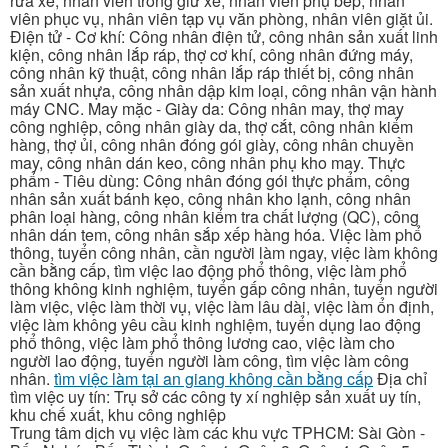
rửa xe, nhân viên trông giữ xe, nhân viên phụ bếp, nhân
viên phục vụ, nhân viên tạp vụ văn phòng, nhân viên giặt ủi.
Điện tử - Cơ khí: Công nhân điện tử, công nhân sản xuất linh
kiện, công nhân lắp ráp, thợ cơ khí, công nhân đứng máy,
công nhân kỹ thuật, công nhân lắp ráp thiết bị, công nhân
sản xuất nhựa, công nhân dập kim loại, công nhân vận hành
máy CNC. May mặc - Giày da: Công nhân may, thợ may
công nghiệp, công nhân giày da, thợ cắt, công nhân kiểm
hàng, thợ ủi, công nhân đóng gói giày, công nhân chuyền
may, công nhân dán keo, công nhân phụ kho may. Thực
phẩm - Tiêu dùng: Công nhân đóng gói thực phẩm, công
nhân sản xuất bánh kẹo, công nhân kho lạnh, công nhân
phân loại hàng, công nhân kiểm tra chất lượng (QC), công
nhân dán tem, công nhân sắp xếp hàng hóa. Việc làm phổ
thông, tuyển công nhân, cần người làm ngay, việc làm không
cần bằng cấp, tìm việc lao động phổ thông, việc làm phổ
thông không kinh nghiệm, tuyển gấp công nhân, tuyển người
làm việc, việc làm thời vụ, việc làm lâu dài, việc làm ổn định,
việc làm không yêu cầu kinh nghiệm, tuyển dụng lao động
phổ thông, việc làm phổ thông lương cao, việc làm cho
người lao động, tuyển người làm công, tìm việc làm công
nhân.
tìm việc làm tại an giang không cần bằng cấp
Địa chỉ
tìm việc uy tín: Trụ sở các công ty xí nghiệp sản xuất uy tín,
khu chế xuất, khu công nghiệp
Trung tâm dịch vụ việc làm các khu vực TPHCM: Sài Gòn -