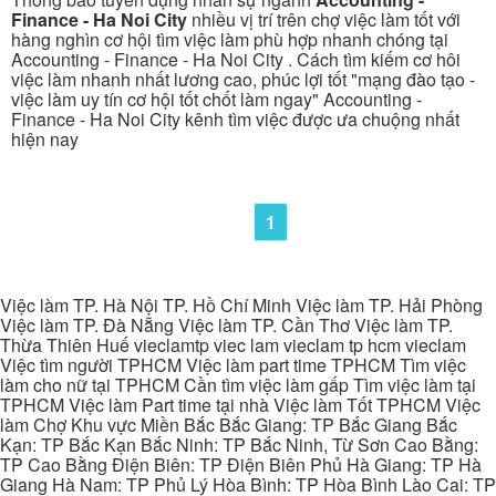
Finance - Ha Noi City
nhiều vị trí trên chợ việc làm tốt với
hàng nghìn cơ hội tìm việc làm phù hợp nhanh chóng tại
Accounting - Finance - Ha Noi City . Cách tìm kiếm cơ hôi
việc làm nhanh nhất lương cao, phúc lợi tốt "mạng đào tạo -
việc làm uy tín cơ hội tốt chốt làm ngay" Accounting -
Finance - Ha Noi City kênh tìm việc được ưa chuộng nhất
hiện nay
1
Việc làm TP. Hà Nội TP. Hồ Chí Minh Việc làm TP. Hải Phòng
Việc làm TP. Đà Nẵng Việc làm TP. Cần Thơ Việc làm TP.
Thừa Thiên Huế vieclamtp viec lam vieclam tp hcm vieclam
Việc tìm người TPHCM Việc làm part time TPHCM Tìm việc
làm cho nữ tại TPHCM Cần tìm việc làm gấp Tìm việc làm tại
TPHCM Việc làm Part time tại nhà Việc làm Tốt TPHCM Việc
làm Chợ Khu vực Miền Bắc Bắc Giang: TP Bắc Giang Bắc
Kạn: TP Bắc Kạn Bắc Ninh: TP Bắc Ninh, Từ Sơn Cao Bằng:
TP Cao Bằng Điện Biên: TP Điện Biên Phủ Hà Giang: TP Hà
Giang Hà Nam: TP Phủ Lý Hòa Bình: TP Hòa Bình Lào Cai: TP