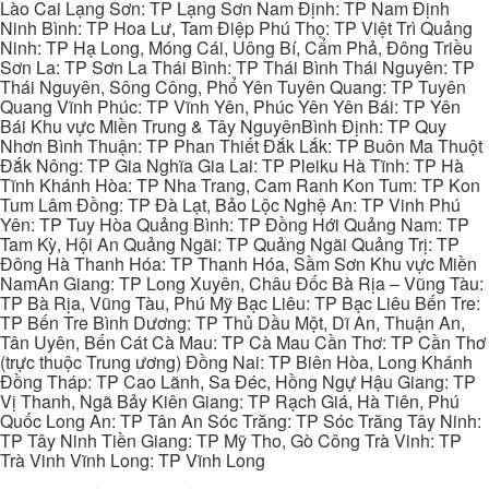
Lào Cai Lạng Sơn: TP Lạng Sơn Nam Định: TP Nam Định
Ninh Bình: TP Hoa Lư, Tam Điệp Phú Thọ: TP Việt Trì Quảng
Ninh: TP Hạ Long, Móng Cái, Uông Bí, Cẩm Phả, Đông Triều
Sơn La: TP Sơn La Thái Bình: TP Thái Bình Thái Nguyên: TP
Thái Nguyên, Sông Công, Phổ Yên Tuyên Quang: TP Tuyên
Quang Vĩnh Phúc: TP Vĩnh Yên, Phúc Yên Yên Bái: TP Yên
Bái Khu vực Miền Trung & Tây NguyênBình Định: TP Quy
Nhơn Bình Thuận: TP Phan Thiết Đắk Lắk: TP Buôn Ma Thuột
Đắk Nông: TP Gia Nghĩa Gia Lai: TP Pleiku Hà Tĩnh: TP Hà
Tĩnh Khánh Hòa: TP Nha Trang, Cam Ranh Kon Tum: TP Kon
Tum Lâm Đồng: TP Đà Lạt, Bảo Lộc Nghệ An: TP Vinh Phú
Yên: TP Tuy Hòa Quảng Bình: TP Đồng Hới Quảng Nam: TP
Tam Kỳ, Hội An Quảng Ngãi: TP Quảng Ngãi Quảng Trị: TP
Đông Hà Thanh Hóa: TP Thanh Hóa, Sầm Sơn Khu vực Miền
NamAn Giang: TP Long Xuyên, Châu Đốc Bà Rịa – Vũng Tàu:
TP Bà Rịa, Vũng Tàu, Phú Mỹ Bạc Liêu: TP Bạc Liêu Bến Tre:
TP Bến Tre Bình Dương: TP Thủ Dầu Một, Dĩ An, Thuận An,
Tân Uyên, Bến Cát Cà Mau: TP Cà Mau Cần Thơ: TP Cần Thơ
(trực thuộc Trung ương) Đồng Nai: TP Biên Hòa, Long Khánh
Đồng Tháp: TP Cao Lãnh, Sa Đéc, Hồng Ngự Hậu Giang: TP
Vị Thanh, Ngã Bảy Kiên Giang: TP Rạch Giá, Hà Tiên, Phú
Quốc Long An: TP Tân An Sóc Trăng: TP Sóc Trăng Tây Ninh:
TP Tây Ninh Tiền Giang: TP Mỹ Tho, Gò Công Trà Vinh: TP
Trà Vinh Vĩnh Long: TP Vĩnh Long