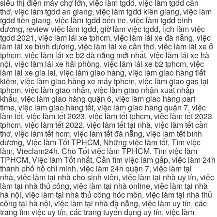
siêu thị điện máy chợ lớn, việc làm tgdd, việc làm tgdd cần
thơ, việc làm tgdd an giang, việc làm tgdd kiên giang, việc làm
tgdd tiền giang, việc làm tgdd bến tre, việc làm tgdd bình
dương, review việc làm tgdd, giờ làm việc tgdd, lịch làm việc
tgdd 2021, việc làm lái xe tphcm, việc làm lái xe đà nẵng, việc
làm lái xe bình dương, việc làm lái xe cần thơ, việc làm lái xe ở
tphcm, việc làm lái xe b2 đà nẵng mới nhất, việc làm lái xe hà
nội, việc làm lái xe hải phòng, việc làm lái xe b2 tphcm, việc
làm lái xe gia lai, việc làm giao hàng, việc làm giao hàng tiết
kiệm, việc làm giao hàng xe máy tphcm, việc làm giao gas tại
tphcm, việc làm giao nhận, việc làm giao nhận xuất nhập
khẩu, việc làm giao hàng quận 6, việc làm giao hàng part
time, việc làm giao hàng tết, việc làm giao hàng quận 7, việc
làm tết, việc làm tết 2023, việc làm tết tphcm, việc làm tết 2023
tphcm, việc làm tết 2022, việc làm tết tại nhà, việc làm tết cần
thơ, việc làm tết hcm, việc làm tết đà nẵng, việc làm tết bình
dương, Việc làm Tốt TPHCM, Những việc làm tốt, Tìm việc
làm, Vieclam24h, Cho Tốt việc làm TPHCM, Tìm việc làm
TPHCM, Việc làm Tốt nhất, Cần tìm việc làm gấp, việc làm 24h
thành phố hồ chí minh, việc làm 24h quận 7, việc làm tại
nhà, việc làm tại nhà cho sinh viên, việc làm tại nhà uy tín, việc
làm tại nhà thủ công, việc làm tại nhà online, việc làm tại nhà
hà nội, việc làm tại nhà thủ công hóc môn, việc làm tại nhà thủ
công tại hà nội, việc làm tại nhà đà nẵng, việc làm uy tín, các
trang tìm việc uy tín, các trang tuyển dụng uy tín, việc làm