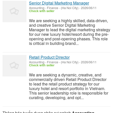
Senior Digital Marketing Manager
Accounting - Finance
-
(Ha Noi City)
-
2026/06/11
Check with seller
We are seeking a highly skilled, data-driven,
and creative Senior Digital Marketing
Manager to lead the digital marketing strategy
for our new luxury hotel/resort during the pre-
opening and post-opening phases. This role
is critical in building brand...
Retail Product Director
Accounting - Finance
-
(Ha Noi City)
-
2026/06/11
Check with seller
We are seeking a dynamic, creative, and
commercially driven Retail Product Director
to lead the retail product strategy for our
luxury hotel and resort portfolio in Vietnam.
This senior leadership role is responsible for
curating, developing, and opt...
Thông báo tuyển dụng nhân sự ngành
Accounting -