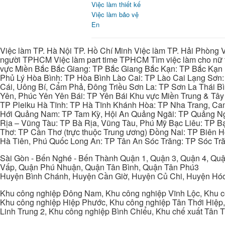
Việc làm thiết kế
Việc làm bảo vệ
En
Việc làm TP. Hà Nội TP. Hồ Chí Minh Việc làm TP. Hải Phòng V
người TPHCM Việc làm part time TPHCM Tìm việc làm cho nữ t
vực Miền Bắc Bắc Giang: TP Bắc Giang Bắc Kạn: TP Bắc Kạn
Phủ Lý Hòa Bình: TP Hòa Bình Lào Cai: TP Lào Cai Lạng Sơn
Cái, Uông Bí, Cẩm Phả, Đông Triều Sơn La: TP Sơn La Thái 
Yên, Phúc Yên Yên Bái: TP Yên Bái Khu vực Miền Trung & Tâ
TP Pleiku Hà Tĩnh: TP Hà Tĩnh Khánh Hòa: TP Nha Trang, C
Hới Quảng Nam: TP Tam Kỳ, Hội An Quảng Ngãi: TP Quảng N
Rịa – Vũng Tàu: TP Bà Rịa, Vũng Tàu, Phú Mỹ Bạc Liêu: TP B
Thơ: TP Cần Thơ (trực thuộc Trung ương) Đồng Nai: TP Biên
Hà Tiên, Phú Quốc Long An: TP Tân An Sóc Trăng: TP Sóc Tră
Sài Gòn - Bến Nghé - Bến Thành Quận 1, Quận 3, Quận 4, Quậ
Vấp, Quận Phú Nhuận, Quận Tân Bình, Quận Tân Phú3
Huyện Bình Chánh, Huyện Cần Giờ, Huyện Củ Chi, Huyện Hó
Khu công nghiệp Đông Nam, Khu công nghiệp Vĩnh Lộc, Khu cô
Khu công nghiệp Hiệp Phước, Khu công nghiệp Tân Thới Hiệp,
Linh Trung 2, Khu công nghiệp Bình Chiểu, Khu chế xuất Tân 