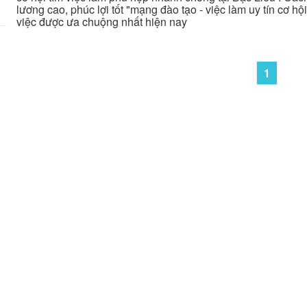
lương cao, phúc lợi tốt "mạng đào tạo - việc làm uy tín cơ hộ
việc được ưa chuộng nhất hiện nay
1