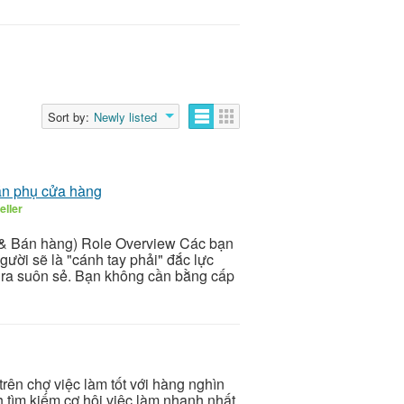
Sort by:
Newly listed
án phụ cửa hàng
eller
 & Bán hàng) Role Overview Các bạn
ười sẽ là "cánh tay phải" đắc lực
n ra suôn sẻ. Bạn không cần bằng cấp
í trên chợ việc làm tốt với hàng nghìn
h tìm kiếm cơ hôi việc làm nhanh nhất