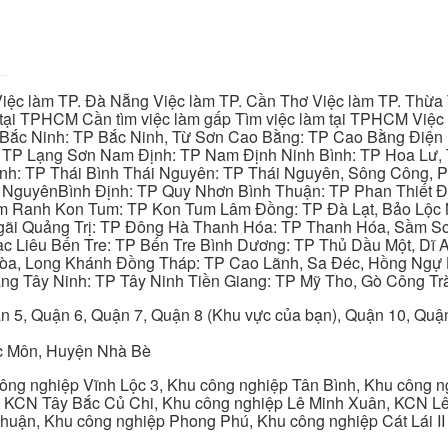
iệc làm TP. Đà Nẵng Việc làm TP. Cần Thơ Việc làm TP. Thừa T
ại TPHCM Cần tìm việc làm gấp Tìm việc làm tại TPHCM Việc 
 Bắc Ninh: TP Bắc Ninh, Từ Sơn Cao Bằng: TP Cao Bằng Điện
: TP Lạng Sơn Nam Định: TP Nam Định Ninh Bình: TP Hoa Lư, 
Bình: TP Thái Bình Thái Nguyên: TP Thái Nguyên, Sông Công,
y NguyênBình Định: TP Quy Nhơn Bình Thuận: TP Phan Thiết Đ
am Ranh Kon Tum: TP Kon Tum Lâm Đồng: TP Đà Lạt, Bảo Lộc
gãi Quảng Trị: TP Đông Hà Thanh Hóa: TP Thanh Hóa, Sầm S
ạc Liêu Bến Tre: TP Bến Tre Bình Dương: TP Thủ Dầu Một, Dĩ
 Hòa, Long Khánh Đồng Tháp: TP Cao Lãnh, Sa Đéc, Hồng Ngự 
ng Tây Ninh: TP Tây Ninh Tiền Giang: TP Mỹ Tho, Gò Công Trà
n 5, Quận 6, Quận 7, Quận 8 (Khu vực của bạn), Quận 10, Qu
c Môn, Huyện Nhà Bè
ng nghiệp Vĩnh Lộc 3, Khu công nghiệp Tân Bình, Khu công n
 KCN Tây Bắc Củ Chi, Khu công nghiệp Lê Minh Xuân, KCN Lê 
Thuận, Khu công nghiệp Phong Phú, Khu công nghiệp Cát Lái II