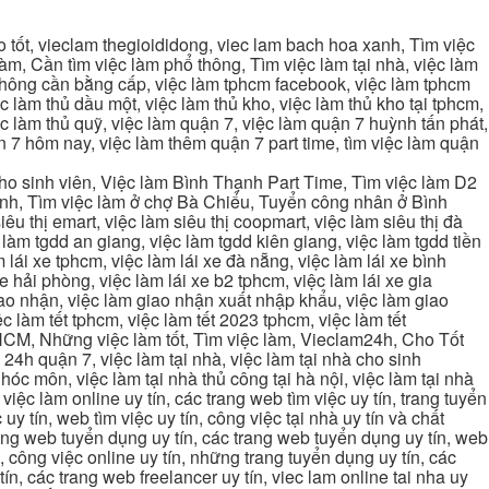
tốt, vieclam thegioididong, viec lam bach hoa xanh, Tìm việc
m, Cần tìm việc làm phổ thông, Tìm việc làm tại nhà, việc làm
 không cần bằng cấp, việc làm tphcm facebook, việc làm tphcm
 làm thủ dầu một, việc làm thủ kho, việc làm thủ kho tại tphcm,
ệc làm thủ quỹ, việc làm quận 7, việc làm quận 7 huỳnh tấn phát,
 7 hôm nay, việc làm thêm quận 7 part time, tìm việc làm quận
cho sinh viên, Việc làm Bình Thạnh Part Time, Tìm việc làm D2
ạnh, Tìm việc làm ở chợ Bà Chiểu, Tuyển công nhân ở Bình
iêu thị emart, việc làm siêu thị coopmart, việc làm siêu thị đà
c làm tgdd an giang, việc làm tgdd kiên giang, việc làm tgdd tiền
 lái xe tphcm, việc làm lái xe đà nẵng, việc làm lái xe bình
xe hải phòng, việc làm lái xe b2 tphcm, việc làm lái xe gia
giao nhận, việc làm giao nhận xuất nhập khẩu, việc làm giao
c làm tết tphcm, việc làm tết 2023 tphcm, việc làm tết
 TPHCM, Những việc làm tốt, Tìm việc làm, Vieclam24h, Cho Tốt
4h quận 7, việc làm tại nhà, việc làm tại nhà cho sinh
g hóc môn, việc làm tại nhà thủ công tại hà nội, việc làm tại nhà
, việc làm online uy tín, các trang web tìm việc uy tín, trang tuyển
 uy tín, web tìm việc uy tín, công việc tại nhà uy tín và chất
 trang web tuyển dụng uy tín, các trang web tuyển dụng uy tín, web
n, công việc online uy tín, những trang tuyển dụng uy tín, các
tín, các trang web freelancer uy tín, viec lam online tai nha uy