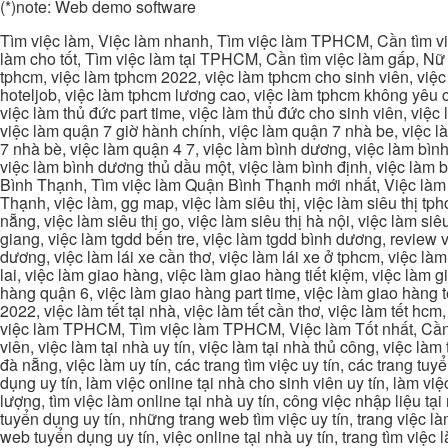
(*)note: Web demo software
Tìm việc làm, Việc làm nhanh, Tìm việc làm TPHCM, Cần tìm việ
làm cho tốt, Tìm việc làm tại TPHCM, Cần tìm việc làm gấp, Nữ 
tphcm, việc làm tphcm 2022, việc làm tphcm cho sinh viên, việ
hoteljob, việc làm tphcm lương cao, việc làm tphcm không yêu cầ
việc làm thủ đức part time, việc làm thủ đức cho sinh viên, việc
việc làm quận 7 giờ hành chính, việc làm quận 7 nhà be, việc l
7 nhà bè, việc làm quận 4 7, việc làm bình dương, việc làm bình
việc làm bình dương thủ dầu một, việc làm bình định, việc làm
Bình Thạnh, Tìm việc làm Quận Bình Thạnh mới nhất, Việc làm 
Thạnh, việc làm, gg map, việc làm siêu thị, việc làm siêu thị tphc
nẵng, việc làm siêu thị go, việc làm siêu thị hà nội, việc làm si
giang, việc làm tgdd bến tre, việc làm tgdd bình dương, review vi
dương, việc làm lái xe cần thơ, việc làm lái xe ở tphcm, việc làm
lai, việc làm giao hàng, việc làm giao hàng tiết kiệm, việc làm
hàng quận 6, việc làm giao hàng part time, việc làm giao hàng tết
2022, việc làm tết tại nhà, việc làm tết cần thơ, việc làm tết 
việc làm TPHCM, Tìm việc làm TPHCM, Việc làm Tốt nhất, Cần tì
viên, việc làm tại nhà uy tín, việc làm tại nhà thủ công, việc làm
đà nẵng, việc làm uy tín, các trang tìm việc uy tín, các trang tuyể
dụng uy tín, làm việc online tại nhà cho sinh viên uy tín, làm việc
lượng, tìm việc làm online tại nhà uy tín, công việc nhập liệu tại
tuyển dụng uy tín, những trang web tìm việc uy tín, trang việc làm
web tuyển dụng uy tín, việc online tại nhà uy tín, trang tìm việc 