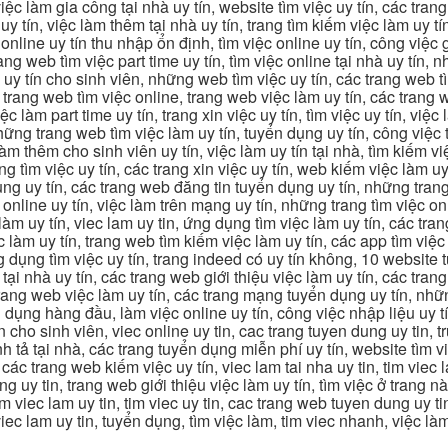
 việc làm gia công tại nhà uy tín, website tìm việc uy tín, các tra
 tín, việc làm thêm tại nhà uy tín, trang tìm kiếm việc làm uy tín
online uy tín thu nhập ổn định, tìm việc online uy tín, công việc 
trang web tìm việc part time uy tín, tìm việc online tại nhà uy tín,
c uy tín cho sinh viên, những web tìm việc uy tín, các trang web t
ác trang web tìm việc online, trang web việc làm uy tín, các trang
 làm part time uy tín, trang xin việc uy tín, tìm việc uy tín, việc
, những trang web tìm việc làm uy tín, tuyển dụng uy tín, công việ
 làm thêm cho sinh viên uy tín, việc làm uy tín tại nhà, tìm kiếm 
ng tìm việc uy tín, các trang xin việc uy tín, web kiếm việc làm uy 
ụng uy tín, các trang web đăng tin tuyển dụng uy tín, những trang
m online uy tín, việc làm trên mạng uy tín, những trang tìm việc on
 làm uy tín, viec lam uy tin, ứng dụng tìm việc làm uy tín, các t
làm uy tín, trang web tìm kiếm việc làm uy tín, các app tìm việc u
dụng tìm việc uy tín, trang indeed có uy tín không, 10 website t
 tại nhà uy tín, các trang web giới thiệu việc làm uy tín, các tr
g trang web việc làm uy tín, các trang mạng tuyển dụng uy tín, nh
 dụng hàng đầu, làm việc online uy tín, công việc nhập liệu uy t
ín cho sinh viên, viec online uy tin, cac trang tuyen dung uy tin, 
nh tả tại nhà, các trang tuyển dụng miễn phí uy tín, website tìm vi
 các trang web kiếm việc uy tín, viec lam tai nha uy tin, tim viec 
ung uy tin, trang web giới thiệu việc làm uy tín, tìm việc ở trang 
 tim viec lam uy tin, tim viec uy tin, cac trang web tuyen dung uy t
 viec lam uy tin, tuyển dụng, tìm việc làm, tim viec nhanh, việc l