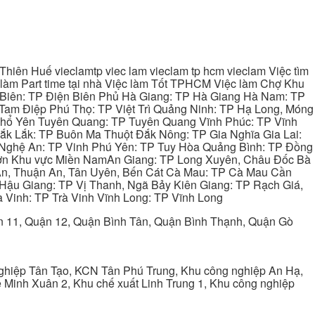
hiên Huế vieclamtp viec lam vieclam tp hcm vieclam Việc tìm
làm Part time tại nhà Việc làm Tốt TPHCM Việc làm Chợ Khu
 Biên: TP Điện Biên Phủ Hà Giang: TP Hà Giang Hà Nam: TP
Tam Điệp Phú Thọ: TP Việt Trì Quảng Ninh: TP Hạ Long, Móng
 Phổ Yên Tuyên Quang: TP Tuyên Quang Vĩnh Phúc: TP Vĩnh
ắk Lắk: TP Buôn Ma Thuột Đắk Nông: TP Gia Nghĩa Gia Lai:
 Nghệ An: TP Vinh Phú Yên: TP Tuy Hòa Quảng Bình: TP Đồng
ơn Khu vực Miền NamAn Giang: TP Long Xuyên, Châu Đốc Bà
 An, Thuận An, Tân Uyên, Bến Cát Cà Mau: TP Cà Mau Cần
Hậu Giang: TP Vị Thanh, Ngã Bảy Kiên Giang: TP Rạch Giá,
 Vinh: TP Trà Vinh Vĩnh Long: TP Vĩnh Long
ận 11, Quận 12, Quận Bình Tân, Quận Bình Thạnh, Quận Gò
ghiệp Tân Tạo, KCN Tân Phú Trung, Khu công nghiệp An Hạ,
Minh Xuân 2, Khu chế xuất Linh Trung 1, Khu công nghiệp