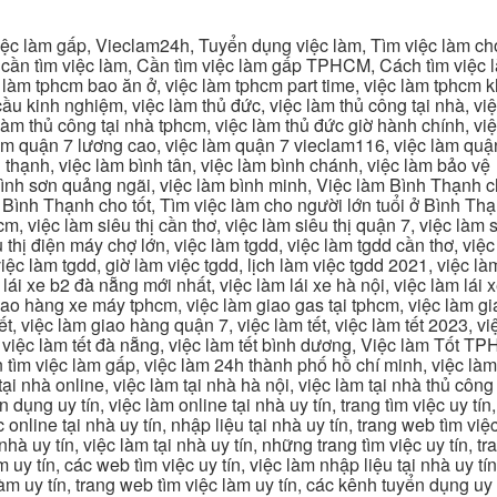
c làm gấp, Vieclam24h, Tuyển dụng việc làm, Tìm việc làm cho 
cần tìm việc làm, Cần tìm việc làm gấp TPHCM, Cách tìm việc là
c làm tphcm bao ăn ở, việc làm tphcm part time, việc làm tphcm
u kinh nghiệm, việc làm thủ đức, việc làm thủ công tại nhà, việc
 làm thủ công tại nhà tphcm, việc làm thủ đức giờ hành chính, vi
àm quận 7 lương cao, việc làm quận 7 vieclam116, việc làm quận
 thạnh, việc làm bình tân, việc làm bình chánh, việc làm bảo vệ
 bình sơn quảng ngãi, việc làm bình minh, Việc làm Bình Thạnh 
Bình Thạnh cho tốt, Tìm việc làm cho người lớn tuổi ở Bình Th
m, việc làm siêu thị cần thơ, việc làm siêu thị quận 7, việc làm s
êu thị điện máy chợ lớn, việc làm tgdd, việc làm tgdd cần thơ, việ
ệc làm tgdd, giờ làm việc tgdd, lịch làm việc tgdd 2021, việc làm
 lái xe b2 đà nẵng mới nhất, việc làm lái xe hà nội, việc làm lái 
 giao hàng xe máy tphcm, việc làm giao gas tại tphcm, việc làm 
, việc làm giao hàng quận 7, việc làm tết, việc làm tết 2023, việ
hcm, việc làm tết đà nẵng, việc làm tết bình dương, Việc làm Tốt
m việc làm gấp, việc làm 24h thành phố hồ chí minh, việc làm 2
 tại nhà online, việc làm tại nhà hà nội, việc làm tại nhà thủ côn
n dụng uy tín, việc làm online tại nhà uy tín, trang tìm việc uy tín
 online tại nhà uy tín, nhập liệu tại nhà uy tín, trang web tìm việc
 nhà uy tín, việc làm tại nhà uy tín, những trang tìm việc uy tín,
 uy tín, các web tìm việc uy tín, việc làm nhập liệu tại nhà uy tí
làm uy tín, trang web tìm việc làm uy tín, các kênh tuyển dụng uy 