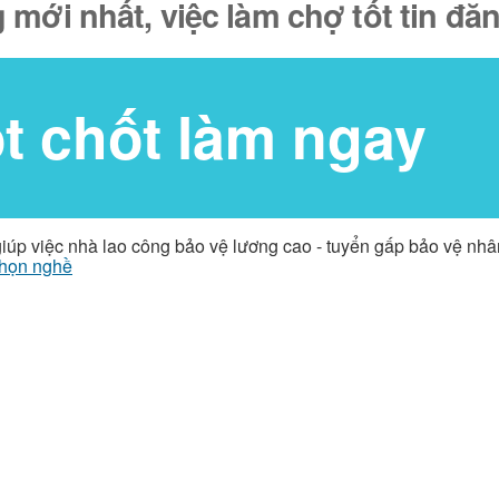
 mới nhất, việc làm chợ tốt tin đ
ốt chốt làm ngay
giúp việc nhà lao công bảo vệ lương cao - tuyển gấp bảo vệ nh
họn nghề