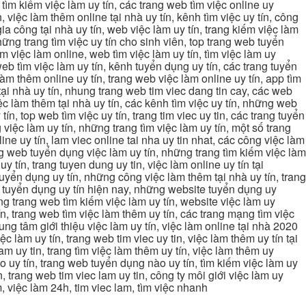
ng tìm kiếm việc làm uy tín, các trang web tìm việc online uy
, việc làm thêm online tại nhà uy tín, kênh tìm việc uy tín, công
gia công tại nhà uy tín, web việc làm uy tín, trang kiếm việc làm
 những trang tìm việc uy tín cho sinh viên, top trang web tuyển
ìm việc làm online, web tìm việc làm uy tín, tìm việc làm uy
 web tìm việc làm uy tín, kênh tuyển dụng uy tín, các trang tuyển
 làm thêm online uy tín, trang web việc làm online uy tín, app tìm
c tại nhà uy tín, nhung trang web tim viec dang tin cay, các web
việc làm thêm tại nhà uy tín, các kênh tìm việc uy tín, những web
tín, top web tìm việc uy tín, trang tim viec uy tin, các trang tuyển
 việc làm uy tín, những trang tìm việc làm uy tín, một số trang
line uy tín, lam viec online tai nha uy tin nhat, các công việc làm
rang web tuyển dụng việc làm uy tín, những trang tìm kiếm việc làm
y tín, trang tuyen dung uy tin, việc làm online uy tín tại
uyển dụng uy tín, những công việc làm thêm tại nhà uy tín, trang
ang tuyển dụng uy tín hiện nay, những website tuyển dụng uy
ững trang web tìm kiếm việc làm uy tín, website việc làm uy
ín, trang web tìm việc làm thêm uy tín, các trang mạng tìm việc
trung tâm giới thiệu việc làm uy tín, việc làm online tại nhà 2020
ệc làm uy tín, trang web tim viec uy tin, việc làm thêm uy tín tại
lam uy tin, trang tìm việc làm thêm uy tín, việc làm thêm uy
nào uy tín, trang web tuyển dụng nào uy tín, tìm kiếm việc làm uy
in, trang web tim viec lam uy tin, công ty môi giới việc làm uy
àm, việc làm 24h, tim viec lam, tìm việc nhanh