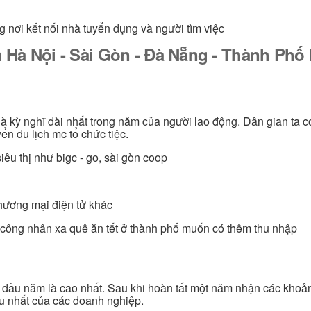
g nơi kết nối nhà tuyển dụng và người tìm việc
 Hà Nội - Sài Gòn - Đà Nẵng - Thành Ph
 là kỳ nghĩ dài nhất trong năm của người lao động. Dân gian ta c
ển du lịch mc tổ chức tiệc.
iêu thị như bigc - go, sài gòn coop
thương mại điện tử khác
n, công nhân xa quê ăn tết ở thành phố muốn có thêm thu nhập
c đầu năm là cao nhất. Sau khi hoàn tất một năm nhận các khoả
ều nhất của các doanh nghiệp.