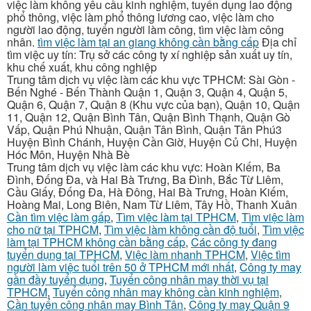
việc làm không yêu cầu kinh nghiệm, tuyển dụng lao động
phổ thông, việc làm phổ thông lương cao, việc làm cho
người lao động, tuyển người làm công, tìm việc làm công
nhân.
tìm việc làm tại an giang không cần bằng cấp
Địa chỉ
tìm việc uy tín: Trụ sở các công ty xí nghiệp sản xuất uy tín,
khu chế xuất, khu công nghiệp
Trung tâm dịch vụ việc làm các khu vực TPHCM: Sài Gòn -
Bến Nghé - Bến Thành Quận 1, Quận 3, Quận 4, Quận 5,
Quận 6, Quận 7, Quận 8 (Khu vực của bạn), Quận 10, Quận
11, Quận 12, Quận Bình Tân, Quận Bình Thạnh, Quận Gò
Vấp, Quận Phú Nhuận, Quận Tân Bình, Quận Tân Phú3
Huyện Bình Chánh, Huyện Cần Giờ, Huyện Củ Chi, Huyện
Hóc Môn, Huyện Nhà Bè
Trung tâm dịch vụ việc làm các khu vực: Hoàn Kiếm, Ba
Đình, Đống Đa, và Hai Bà Trưng, Ba Đình, Bắc Từ Liêm,
Cầu Giấy, Đống Đa, Hà Đông, Hai Bà Trưng, Hoàn Kiếm,
Hoàng Mai, Long Biên, Nam Từ Liêm, Tây Hồ, Thanh Xuân
Cần tìm việc làm gấp
,
Tìm việc làm tại TPHCM
,
Tìm việc làm
cho nữ tại TPHCM
,
Tìm việc làm không cần độ tuổi
,
Tìm việc
làm tại TPHCM không cần bằng cấp
,
Các công ty đang
tuyển dụng tại TPHCM
,
Việc làm nhanh TPHCM
,
Việc tìm
người làm việc tuổi trên 50 ở TPHCM mới nhất
,
Công ty may
gần đầy tuyển dụng
,
Tuyển công nhân may thời vụ tại
TPHCM
,
Tuyển công nhân may không cần kinh nghiệm
,
Cần tuyển công nhân may Bình Tân
,
Công ty may Quận 9