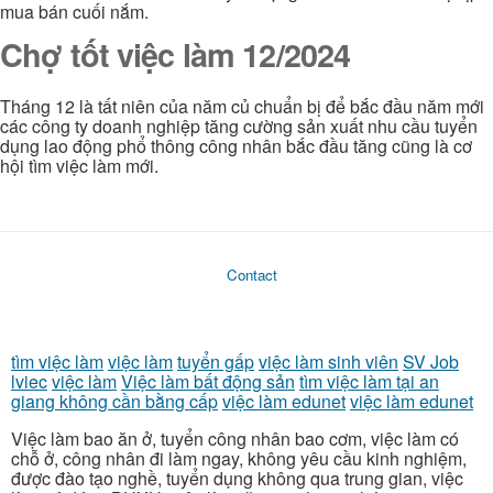
mua bán cuối nắm.
Chợ tốt việc làm 12/2024
Tháng 12 là tất niên của năm củ chuẩn bị để bắc đầu năm mới
các công ty doanh nghiệp tăng cường sản xuất nhu cầu tuyển
dụng lao động phổ thông công nhân bắc đầu tăng cũng là cơ
hội tìm việc làm mới.
Contact
tìm việc làm
việc làm
tuyển gấp
việc làm sinh viên
SV Job
lviec
việc làm
Việc làm bất động sản
tìm việc làm tại an
giang không cần bằng cấp
việc làm edunet
việc làm edunet
Việc làm bao ăn ở, tuyển công nhân bao cơm, việc làm có
chỗ ở, công nhân đi làm ngay, không yêu cầu kinh nghiệm,
được đào tạo nghề, tuyển dụng không qua trung gian, việc