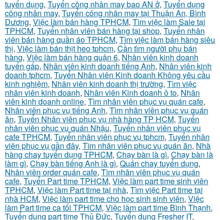
tuyển dụng
,
Tuyển công nhân may bao AN ở
,
Tuyển dụng
công nhân may
,
Tuyển công nhân may tại Thuận An, Bình
Dương
,
Việc làm bán hàng TPHCM
,
Tìm việc làm Sale tại
TPHCM
,
Tuyển nhân viên bán hàng tại shop
,
Tuyển nhân
viên bán hàng quần áo TPHCM
,
Tìm việc làm bán hàng siêu
thị
,
Việc làm bán thịt heo tphcm
,
Cần tìm người phụ bán
hàng
,
Việc làm bán hàng quận 6
,
Nhân viên kinh doanh
tuyển gấp
,
Nhân viên kinh doanh tiếng Anh
,
Nhân viên kinh
doanh tphcm
,
Tuyển Nhân viên Kinh doanh Không yêu cầu
kinh nghiệm
,
Nhân viên kinh doanh thị trường
,
Tìm việc
nhân viên kinh doanh
,
Nhân viên Kinh doanh ô to
,
Nhân
viên kinh doanh online
,
Tìm nhân viên phục vụ quán cafe
,
Nhân viên phục vụ tiếng Anh
,
Tìm nhân viên phục vụ quán
ăn
,
Tuyển Nhân viên phục vụ nhà hàng TP HCM
,
Tuyển
nhân viên phục vụ quán Nhậu
,
Tuyển nhân viên phục vụ
cafe TPHCM
,
Tuyển nhân viên phục vụ tphcm
,
Tuyển nhân
viên phục vụ gần đây
,
Tìm nhân viên phục vụ quán ăn
,
Nhà
hàng chay tuyển dụng TPHCM
,
Chạy bàn là gì
,
Chạy bàn là
làm gì
,
Chạy bàn tiếng Anh là gì
,
Quán chay tuyển dụng
,
Nhân viên order quán cafe
,
Tìm nhân viên phục vụ quán
cafe
,
Tuyển Part time TPHCM
,
Việc làm part time sinh viên
TPHCM
,
Việc làm Part time tại nhà
,
Tìm việc Part time tại
nhà HCM
,
Việc làm part time cho học sinh sinh viên
,
Việc
làm Part time ca tối TPHCM
,
Việc làm part time Bình Thạnh
,
Tuyển dụng part time Thủ Đức
,
Tuyển dụng Fresher IT
,