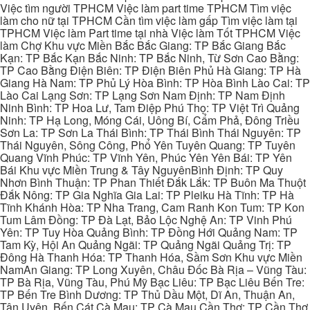
Việc tìm người TPHCM Việc làm part time TPHCM Tìm việc
làm cho nữ tại TPHCM Cần tìm việc làm gấp Tìm việc làm tại
TPHCM Việc làm Part time tại nhà Việc làm Tốt TPHCM Việc
làm Chợ Khu vực Miền Bắc Bắc Giang: TP Bắc Giang Bắc
Kạn: TP Bắc Kạn Bắc Ninh: TP Bắc Ninh, Từ Sơn Cao Bằng:
TP Cao Bằng Điện Biên: TP Điện Biên Phủ Hà Giang: TP Hà
Giang Hà Nam: TP Phủ Lý Hòa Bình: TP Hòa Bình Lào Cai: TP
Lào Cai Lạng Sơn: TP Lạng Sơn Nam Định: TP Nam Định
Ninh Bình: TP Hoa Lư, Tam Điệp Phú Thọ: TP Việt Trì Quảng
Ninh: TP Hạ Long, Móng Cái, Uông Bí, Cẩm Phả, Đông Triều
Sơn La: TP Sơn La Thái Bình: TP Thái Bình Thái Nguyên: TP
Thái Nguyên, Sông Công, Phổ Yên Tuyên Quang: TP Tuyên
Quang Vĩnh Phúc: TP Vĩnh Yên, Phúc Yên Yên Bái: TP Yên
Bái Khu vực Miền Trung & Tây NguyênBình Định: TP Quy
Nhơn Bình Thuận: TP Phan Thiết Đắk Lắk: TP Buôn Ma Thuột
Đắk Nông: TP Gia Nghĩa Gia Lai: TP Pleiku Hà Tĩnh: TP Hà
Tĩnh Khánh Hòa: TP Nha Trang, Cam Ranh Kon Tum: TP Kon
Tum Lâm Đồng: TP Đà Lạt, Bảo Lộc Nghệ An: TP Vinh Phú
Yên: TP Tuy Hòa Quảng Bình: TP Đồng Hới Quảng Nam: TP
Tam Kỳ, Hội An Quảng Ngãi: TP Quảng Ngãi Quảng Trị: TP
Đông Hà Thanh Hóa: TP Thanh Hóa, Sầm Sơn Khu vực Miền
NamAn Giang: TP Long Xuyên, Châu Đốc Bà Rịa – Vũng Tàu:
TP Bà Rịa, Vũng Tàu, Phú Mỹ Bạc Liêu: TP Bạc Liêu Bến Tre:
TP Bến Tre Bình Dương: TP Thủ Dầu Một, Dĩ An, Thuận An,
Tân Uyên, Bến Cát Cà Mau: TP Cà Mau Cần Thơ: TP Cần Thơ