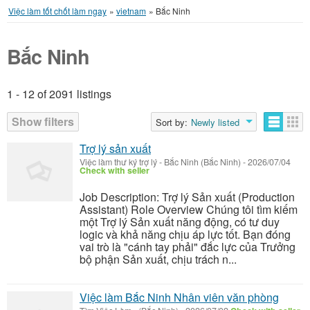
Việc làm tốt chốt làm ngay
»
vietnam
»
Bắc Ninh
Bắc Ninh
1 - 12 of 2091 listings
Listings
Show filters
Sort by:
Newly listed
Trợ lý sản xuất
Việc làm thư ký trợ lý
-
Bắc Ninh (Bắc Ninh)
-
2026/07/04
Check with seller
Job Description: Trợ lý Sản xuất (Production
Assistant) Role Overview Chúng tôi tìm kiếm
một Trợ lý Sản xuất năng động, có tư duy
logic và khả năng chịu áp lực tốt. Bạn đóng
vai trò là "cánh tay phải" đắc lực của Trưởng
bộ phận Sản xuất, chịu trách n...
Việc làm Bắc Ninh Nhân viên văn phòng