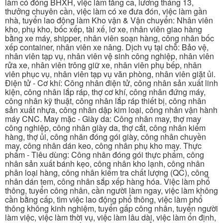
làm có đóng BHXH, việc làm tăng ca, lương tháng 13,
thưởng chuyên cần, việc làm có xe đưa đón, việc làm gần
nhà, tuyển lao động làm Kho vận & Vận chuyển: Nhân viên
kho, phụ kho, bốc xếp, tài xế, lơ xe, nhân viên giao hàng
bằng xe máy, shipper, nhân viên soạn hàng, công nhân bốc
xếp container, nhân viên xe nâng. Dịch vụ tại chỗ: Bảo vệ,
nhân viên tạp vụ, nhân viên vệ sinh công nghiệp, nhân viên
rửa xe, nhân viên trông giữ xe, nhân viên phụ bếp, nhân
viên phục vụ, nhân viên tạp vụ văn phòng, nhân viên giặt ủi.
Điện tử - Cơ khí: Công nhân điện tử, công nhân sản xuất linh
kiện, công nhân lắp ráp, thợ cơ khí, công nhân đứng máy,
công nhân kỹ thuật, công nhân lắp ráp thiết bị, công nhân
sản xuất nhựa, công nhân dập kim loại, công nhân vận hành
máy CNC. May mặc - Giày da: Công nhân may, thợ may
công nghiệp, công nhân giày da, thợ cắt, công nhân kiểm
hàng, thợ ủi, công nhân đóng gói giày, công nhân chuyền
may, công nhân dán keo, công nhân phụ kho may. Thực
phẩm - Tiêu dùng: Công nhân đóng gói thực phẩm, công
nhân sản xuất bánh kẹo, công nhân kho lạnh, công nhân
phân loại hàng, công nhân kiểm tra chất lượng (QC), công
nhân dán tem, công nhân sắp xếp hàng hóa. Việc làm phổ
thông, tuyển công nhân, cần người làm ngay, việc làm không
cần bằng cấp, tìm việc lao động phổ thông, việc làm phổ
thông không kinh nghiệm, tuyển gấp công nhân, tuyển người
làm việc, việc làm thời vụ, việc làm lâu dài, việc làm ổn định,