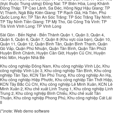
(trực thuộc Trung ương) Đồng Nai: TP Biên Hòa, Long Khánh
Đồng Tháp: TP Cao Lãnh, Sa Đéc, Hồng Ngự Hậu Giang: TP
Vị Thanh, Ngã Bảy Kiên Giang: TP Rạch Giá, Hà Tiên, Phú
Quốc Long An: TP Tân An Sóc Trăng: TP Sóc Trăng Tây Ninh:
TP Tây Ninh Tiền Giang: TP Mỹ Tho, Gò Công Trà Vinh: TP
Trà Vinh Vĩnh Long: TP Vĩnh Long
Sài Gòn - Bến Nghé - Bến Thành Quận 1, Quận 3, Quận 4,
Quận 5, Quận 6, Quận 7, Quận 8 (Khu vực của bạn), Quận 10,
Quận 11, Quận 12, Quận Bình Tân, Quận Bình Thạnh, Quận
Gò Vấp, Quận Phú Nhuận, Quận Tân Bình, Quận Tân Phú3
Huyện Bình Chánh, Huyện Cần Giờ, Huyện Củ Chi, Huyện
Hóc Môn, Huyện Nhà Bè
Khu công nghiệp Đông Nam, Khu công nghiệp Vĩnh Lộc, Khu
công nghiệp Vĩnh Lộc 3, Khu công nghiệp Tân Bình, Khu công
nghiệp Tân Tạo, KCN Tân Phú Trung, Khu công nghiệp An Hạ,
Khu công nghiệp Hiệp Phước, Khu công nghiệp Tân Thới Hiệp,
KCN Tây Bắc Củ Chi, Khu công nghiệp Lê Minh Xuân, KCN Lê
Minh Xuân 2, Khu chế xuất Linh Trung 1, Khu công nghiệp Linh
Trung 2, Khu công nghiệp Bình Chiểu, Khu chế xuất Tân
Thuận, Khu công nghiệp Phong Phú, Khu công nghiệp Cát Lái
II
(*)note: Web demo software