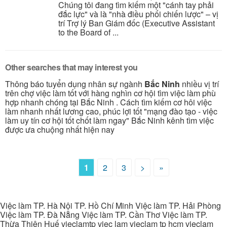
Chúng tôi đang tìm kiếm một "cánh tay phải
đắc lực" và là "nhà điều phối chiến lược" – vị
trí Trợ lý Ban Giám đốc (Executive Assistant
to the Board of ...
Other searches that may interest you
Thông báo tuyển dụng nhân sự ngành
Bắc Ninh
nhiều vị trí
trên chợ việc làm tốt với hàng nghìn cơ hội tìm việc làm phù
hợp nhanh chóng tại Bắc Ninh . Cách tìm kiếm cơ hôi việc
làm nhanh nhất lương cao, phúc lợi tốt "mạng đào tạo - việc
làm uy tín cơ hội tốt chốt làm ngay" Bắc Ninh kênh tìm việc
được ưa chuộng nhất hiện nay
1
2
3
>
»
Việc làm TP. Hà Nội TP. Hồ Chí Minh Việc làm TP. Hải Phòng
Việc làm TP. Đà Nẵng Việc làm TP. Cần Thơ Việc làm TP.
Thừa Thiên Huế vieclamtp viec lam vieclam tp hcm vieclam