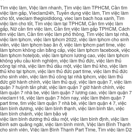
Tìm việc làm, Việc làm nhanh, Tìm việc làm TPHCM, Cần tìm
việc làm gấp, Vieclam24h, Tuyển dụng việc làm, Tìm việc làm
cho tốt, vieclam thegioididong, viec lam bach hoa xanh, Tìm
việc làm cho tốt, Tìm việc làm tại TPHCM, Cần tìm việc làm
gấp, Nữ cần tìm việc làm, Cần tìm việc làm gấp TPHCM, Cách
tìm việc làm, Cần tìm việc làm phổ thông, Tìm việc làm tại nhà,
việc làm tphcm, việc làm tphcm 2022, việc làm tphcm cho sinh
viên, việc làm tphcm bao ăn ở, việc làm tphcm part time, việc
làm tphcm không cần bằng cấp, việc làm tphcm facebook, việc
làm tphcm hoteljob, việc làm tphcm lương cao, việc làm tphcm
không yêu cầu kinh nghiệm, việc làm thủ đức, việc làm thủ
công tại nhà, việc làm thủ dầu một, việc làm thủ kho, việc làm
thủ kho tại tphcm, việc làm thủ đức part time, việc làm thủ đức
cho sinh viên, việc làm thủ công tại nhà tphcm, việc làm thủ
đức giờ hành chính, việc làm thủ quỹ, việc làm quận 7, việc làm
quận 7 huỳnh tấn phát, việc làm quận 7 giờ hành chính, việc
làm quận 7 nhà be, việc làm quận 7 lương cao, việc làm quận 7
vieclam116, việc làm quận 7 hôm nay, việc làm thêm quận 7
part time, tìm việc làm quận 7 nhà bè, việc làm quận 4 7, việc
làm bình dương, việc làm bình thạnh, việc làm bình tân, việc
làm bình chánh, việc làm bảo vệ
việc làm bình dương thủ dầu một, việc làm bình định, việc làm
bình sơn quảng ngãi, việc làm bình minh, Việc làm Bình Thạnh
cho sinh viên, Việc làm Bình Thạnh Part Time, Tìm việc làm D2