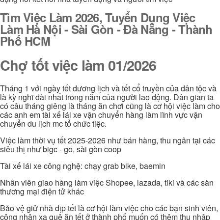
Tìm Việc Làm 2026, Tuyển Dụng Việc
Làm Hà Nội - Sài Gòn - Đà Nẵng - Thành
Phố HCM
Chợ tốt việc làm 01/2026
Tháng 1 với ngày tết dương lịch và tết cổ truyền của dân tộc và
là kỳ nghĩ dài nhất trong năm của người lao động. Dân gian ta
có câu tháng giêng là tháng ăn chơi cũng là cơ hội việc làm cho
các anh em tài xế lái xe vận chuyển hàng làm lĩnh vực vận
chuyển du lịch mc tổ chức tiệc.
Việc làm thời vụ tết 2025-2026 như bán hàng, thu ngân tại các
siêu thị như bigc - go, sài gòn coop
Tài xế lái xe công nghệ: chạy grab bike, baemin
Nhân viên giao hàng làm việc Shopee, lazada, tiki và các sàn
thương mại điện tử khác
Bảo vệ giử nhà dịp tết là cơ hội làm việc cho các bạn sinh viên,
công nhân xa quê ăn tết ở thành phố muốn có thêm thu nhập