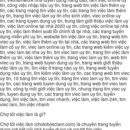
tín, công việc nhập liệu uy tín, trang web tìm việc làm thêm uy
tín, các trang mạng tìm việc uy tín, các trang tìm việc làm thêm
uy tín, trang tìm việc làm uy tín cho sinh viên, viec online uy
tin, cac trang tuyen dung uy tin, trung tâm giới thiệu việc làm uy
tín, việc làm online tại nhà 2020 uy tín, công việc online tại nhà
uy tin, việc làm thêm soát lỗi chính tả tại nhà, các trang tuyển
dụng miễn phí uy tín, website tìm việc làm uy tín, trang web tim
viec uy tin, việc làm thêm uy tín tại nhà, các trang web tìm việc
làm có uy tín, viec lam online uy tin, các trang web kiếm việc uy
tín, viec lam tai nha uy tin, tim viec lam uy tin, trang tìm việc làm
thêm uy tín, việc làm thêm uy tín, trang viec lam uy tin, web tim
viec uy tin, trang web tuyen dung uy tin, trang web giới thiệu
việc làm uy tín, tìm việc ở trang nào uy tín, trang web tuyển
dụng nào uy tín, tìm kiếm việc làm uy tín, cac trang web tim viec
uy tin, 10 trang tìm việc uy tín, trang tim viec lam uy tin, tim viec
uy tin, cac trang web tuyen dung uy tin, trang web tim viec lam
uy tin, công ty môi giới việc làm uy tín, nhung trang tim viec uy
tin, tuyen dung uy tin, cac trang tim viec lam uy tin, tuyển
dụng, tìm việc làm, tim viec nhanh, việc làm, việc làm 24h, tim
viec lam, tìm việc nhanh
Chợ tốt việc làm là gì?
Chợ tốt việc làm (chototvieclam.com) là chuyên trang tuyển
dụng nơi kết nối nhà tuyển dụng và người tìm việc