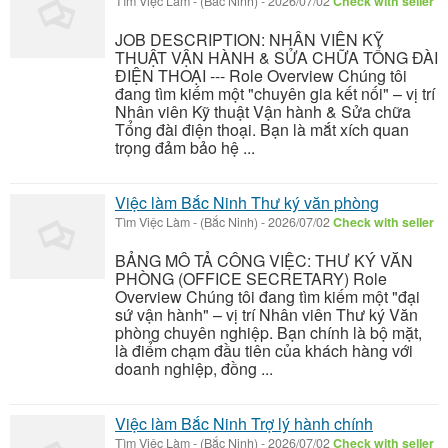
Tìm Việc Làm
-
(Bắc Ninh)
-
2026/07/02
Check with seller
JOB DESCRIPTION: NHÂN VIÊN KỸ
THUẬT VẬN HÀNH & SỬA CHỮA TỔNG ĐÀI
ĐIỆN THOẠI --- Role Overview Chúng tôi
đang tìm kiếm một "chuyên gia kết nối" – vị trí
Nhân viên Kỹ thuật Vận hành & Sửa chữa
Tổng đài điện thoại. Bạn là mắt xích quan
trọng đảm bảo hệ ...
Việc làm Bắc Ninh Thư ký văn phòng
Tìm Việc Làm
-
(Bắc Ninh)
-
2026/07/02
Check with seller
BẢNG MÔ TẢ CÔNG VIỆC: THƯ KÝ VĂN
PHÒNG (OFFICE SECRETARY) Role
Overview Chúng tôi đang tìm kiếm một "đại
sứ vận hành" – vị trí Nhân viên Thư ký Văn
phòng chuyên nghiệp. Bạn chính là bộ mặt,
là điểm chạm đầu tiên của khách hàng với
doanh nghiệp, đồng ...
Việc làm Bắc Ninh Trợ lý hành chính
Tìm Việc Làm
-
(Bắc Ninh)
-
2026/07/02
Check with seller