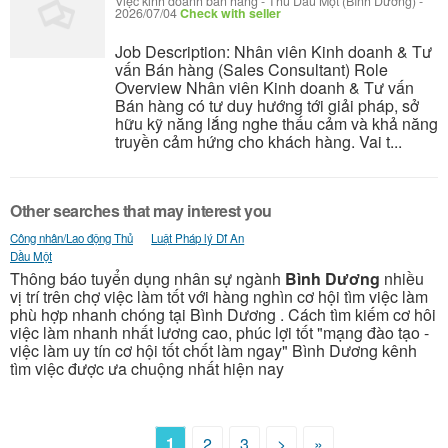
Việc kinh doanh bán hàng
-
Thủ Dầu Một (Bình Dương)
-
2026/07/04
Check with seller
Job Description: Nhân viên Kinh doanh & Tư
vấn Bán hàng (Sales Consultant) Role
Overview Nhân viên Kinh doanh & Tư vấn
Bán hàng có tư duy hướng tới giải pháp, sở
hữu kỹ năng lắng nghe thấu cảm và khả năng
truyền cảm hứng cho khách hàng. Vai t...
Other searches that may interest you
Công nhân/Lao động Thủ
Luật Pháp lý Dĩ An
Dầu Một
Thông báo tuyển dụng nhân sự ngành
Bình Dương
nhiều
vị trí trên chợ việc làm tốt với hàng nghìn cơ hội tìm việc làm
phù hợp nhanh chóng tại Bình Dương . Cách tìm kiếm cơ hôi
việc làm nhanh nhất lương cao, phúc lợi tốt "mạng đào tạo -
việc làm uy tín cơ hội tốt chốt làm ngay" Bình Dương kênh
tìm việc được ưa chuộng nhất hiện nay
1
2
3
>
»