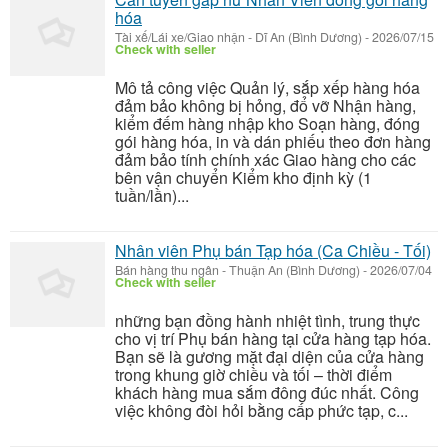
hóa
Tài xế/Lái xe/Giao nhận
-
Dĩ An (Bình Dương)
-
2026/07/15
Check with seller
Mô tả công việc Quản lý, sắp xếp hàng hóa
đảm bảo không bị hỏng, đổ vỡ Nhận hàng,
kiểm đếm hàng nhập kho Soạn hàng, đóng
gói hàng hóa, in và dán phiếu theo đơn hàng
đảm bảo tính chính xác Giao hàng cho các
bên vận chuyển Kiểm kho định kỳ (1
tuần/lần)...
Nhân viên Phụ bán Tạp hóa (Ca Chiều - Tối)
Bán hàng thu ngân
-
Thuận An (Bình Dương)
-
2026/07/04
Check with seller
những bạn đồng hành nhiệt tình, trung thực
cho vị trí Phụ bán hàng tại cửa hàng tạp hóa.
Bạn sẽ là gương mặt đại diện của cửa hàng
trong khung giờ chiều và tối – thời điểm
khách hàng mua sắm đông đúc nhất. Công
việc không đòi hỏi bằng cấp phức tạp, c...