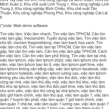
Minh Xuân 2, Khu chế xuất Linh Trung 1, Khu công nghiệp Linh
Trung 2, Khu công nghiệp Bình Chiểu, Khu chế xuất Tân
Thuận, Khu công nghiệp Phong Phú, Khu công nghiệp Cát Lái
II
(*)note: Web demo software
Tìm việc làm, Việc làm nhanh, Tìm việc làm TPHCM, Cần tìm
việc làm gấp, Vieclam24h, Tuyển dụng việc làm, Tìm việc làm
cho tốt, vieclam thegioididong, viec lam bach hoa xanh, Tìm
việc làm cho tốt, Tìm việc làm tại TPHCM, Cần tìm việc làm
gấp, Nữ cần tìm việc làm, Cần tìm việc làm gấp TPHCM, Cách
tìm việc làm, Cần tìm việc làm phổ thông, Tìm việc làm tại nhà,
việc làm tphcm, việc làm tphcm 2022, việc làm tphcm cho sinh
viên, việc làm tphcm bao ăn ở, việc làm tphcm part time, việc
làm tphcm không cần bằng cấp, việc làm tphcm facebook, việc
làm tphcm hoteljob, việc làm tphcm lương cao, việc làm tphcm
không yêu cầu kinh nghiệm, việc làm thủ đức, việc làm thủ
công tại nhà, việc làm thủ dầu một, việc làm thủ kho, việc làm
thủ kho tại tphcm, việc làm thủ đức part time, việc làm thủ đức
cho sinh viên, việc làm thủ công tại nhà tphcm, việc làm thủ
đức giờ hành chính, việc làm thủ quỹ, việc làm quận 7, việc làm
quận 7 huỳnh tấn phát, việc làm quận 7 giờ hành chính, việc
làm quận 7 nhà be, việc làm quận 7 lương cao, việc làm quận 7
vieclam116, việc làm quận 7 hôm nay, việc làm thêm quận 7