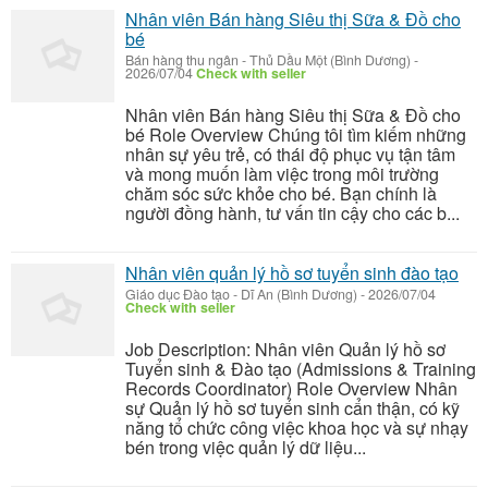
Nhân viên Bán hàng Siêu thị Sữa & Đồ cho
bé
Bán hàng thu ngân
-
Thủ Dầu Một (Bình Dương)
-
2026/07/04
Check with seller
Nhân viên Bán hàng Siêu thị Sữa & Đồ cho
bé Role Overview Chúng tôi tìm kiếm những
nhân sự yêu trẻ, có thái độ phục vụ tận tâm
và mong muốn làm việc trong môi trường
chăm sóc sức khỏe cho bé. Bạn chính là
người đồng hành, tư vấn tin cậy cho các b...
Nhân viên quản lý hồ sơ tuyển sinh đào tạo
Giáo dục Đào tạo
-
Dĩ An (Bình Dương)
-
2026/07/04
Check with seller
Job Description: Nhân viên Quản lý hồ sơ
Tuyển sinh & Đào tạo (Admissions & Training
Records Coordinator) Role Overview Nhân
sự Quản lý hồ sơ tuyển sinh cẩn thận, có kỹ
năng tổ chức công việc khoa học và sự nhạy
bén trong việc quản lý dữ liệu...