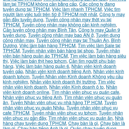
làm tại TPHCM không cần bằng cấp
,
Các công ty đang
tuyển dụng tại TPHCM
,
Việc làm nhanh TPHCM
,
Việc tìm
người làm việc tuổi trên 50 ở TPHCM mới nhất
,
Công ty may
gần đầy tuyển dụng
,
Tuyển công nhân may thời vụ tại
TPHCM
,
Tuyển công nhân may không cần kinh nghiệm
,
Cần tuyển công nhân may Bình Tân
,
Công ty may Quận 9
tuyển dụng
,
Tuyển công nhân may bao AN ở
,
Tuyển dụng
công nhân may
,
Tuyển công nhân may tại Thuận An, Bình
Dương
,
Việc làm bán hàng TPHCM
,
Tìm việc làm Sale tại
TPHCM
,
Tuyển nhân viên bán hàng tại shop
,
Tuyển nhân
viên bán hàng quần áo TPHCM
,
Tìm việc làm bán hàng siêu
thị
,
Việc làm bán thịt heo tphcm
,
Cần tìm người phụ bán
hàng
,
Việc làm bán hàng quận 6
,
Nhân viên kinh doanh
tuyển gấp
,
Nhân viên kinh doanh tiếng Anh
,
Nhân viên kinh
doanh tphcm
,
Tuyển Nhân viên Kinh doanh Không yêu cầu
kinh nghiệm
,
Nhân viên kinh doanh thị trường
,
Tìm việc
nhân viên kinh doanh
,
Nhân viên Kinh doanh ô to
,
Nhân
viên kinh doanh online
,
Tìm nhân viên phục vụ quán cafe
,
Nhân viên phục vụ tiếng Anh
,
Tìm nhân viên phục vụ quán
ăn
,
Tuyển Nhân viên phục vụ nhà hàng TP HCM
,
Tuyển
nhân viên phục vụ quán Nhậu
,
Tuyển nhân viên phục vụ
cafe TPHCM
,
Tuyển nhân viên phục vụ tphcm
,
Tuyển nhân
viên phục vụ gần đây
,
Tìm nhân viên phục vụ quán ăn
,
Nhà
hàng chay tuyển dụng TPHCM
,
Chạy bàn là gì
,
Chạy bàn là
làm gì
,
Chạy bàn tiếng Anh là gì
,
Quán chay tuyển dụng
,