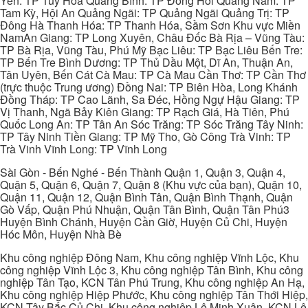
Yên: TP Tuy Hòa Quảng Bình: TP Đồng Hới Quảng Nam: TP
Tam Kỳ, Hội An Quảng Ngãi: TP Quảng Ngãi Quảng Trị: TP
Đông Hà Thanh Hóa: TP Thanh Hóa, Sầm Sơn Khu vực Miền
NamAn Giang: TP Long Xuyên, Châu Đốc Bà Rịa – Vũng Tàu:
TP Bà Rịa, Vũng Tàu, Phú Mỹ Bạc Liêu: TP Bạc Liêu Bến Tre:
TP Bến Tre Bình Dương: TP Thủ Dầu Một, Dĩ An, Thuận An,
Tân Uyên, Bến Cát Cà Mau: TP Cà Mau Cần Thơ: TP Cần Thơ
(trực thuộc Trung ương) Đồng Nai: TP Biên Hòa, Long Khánh
Đồng Tháp: TP Cao Lãnh, Sa Đéc, Hồng Ngự Hậu Giang: TP
Vị Thanh, Ngã Bảy Kiên Giang: TP Rạch Giá, Hà Tiên, Phú
Quốc Long An: TP Tân An Sóc Trăng: TP Sóc Trăng Tây Ninh:
TP Tây Ninh Tiền Giang: TP Mỹ Tho, Gò Công Trà Vinh: TP
Trà Vinh Vĩnh Long: TP Vĩnh Long
Sài Gòn - Bến Nghé - Bến Thành Quận 1, Quận 3, Quận 4,
Quận 5, Quận 6, Quận 7, Quận 8 (Khu vực của bạn), Quận 10,
Quận 11, Quận 12, Quận Bình Tân, Quận Bình Thạnh, Quận
Gò Vấp, Quận Phú Nhuận, Quận Tân Bình, Quận Tân Phú3
Huyện Bình Chánh, Huyện Cần Giờ, Huyện Củ Chi, Huyện
Hóc Môn, Huyện Nhà Bè
Khu công nghiệp Đông Nam, Khu công nghiệp Vĩnh Lộc, Khu
công nghiệp Vĩnh Lộc 3, Khu công nghiệp Tân Bình, Khu công
nghiệp Tân Tạo, KCN Tân Phú Trung, Khu công nghiệp An Hạ,
Khu công nghiệp Hiệp Phước, Khu công nghiệp Tân Thới Hiệp,
KCN Tây Bắc Củ Chi, Khu công nghiệp Lê Minh Xuân, KCN Lê