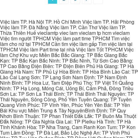
Việc làm TP. Hà Nội TP. Hồ Chí Minh Việc làm TP. Hải Phòng
Việc làm TP. Đà Nẵng Việc làm TP. Cần Thơ Việc làm TP.
Thừa Thiên Huế vieclamtp viec lam vieclam tp hcm vieclam
Việc tìm người TPHCM Việc làm part time TPHCM Tìm việc
làm cho nữ tại TPHCM Cần tìm việc làm gấp Tìm việc làm tại
TPHCM Việc làm Part time tại nhà Việc làm Tốt TPHCM Việc
làm Chợ Khu vực Miền Bắc Bắc Giang: TP Bắc Giang Bắc
Kạn: TP Bắc Kạn Bắc Ninh: TP Bắc Ninh, Từ Sơn Cao Bằng:
TP Cao Bằng Điện Biên: TP Điện Biên Phủ Hà Giang: TP Hà
Giang Hà Nam: TP Phủ Lý Hòa Bình: TP Hòa Bình Lào Cai: TP
Lào Cai Lạng Sơn: TP Lạng Sơn Nam Định: TP Nam Định
Ninh Bình: TP Hoa Lư, Tam Điệp Phú Thọ: TP Việt Trì Quảng
Ninh: TP Hạ Long, Móng Cái, Uông Bí, Cẩm Phả, Đông Triều
Sơn La: TP Sơn La Thái Bình: TP Thái Bình Thái Nguyên: TP
Thái Nguyên, Sông Công, Phổ Yên Tuyên Quang: TP Tuyên
Quang Vĩnh Phúc: TP Vĩnh Yên, Phúc Yên Yên Bái: TP Yên
Bái Khu vực Miền Trung & Tây NguyênBình Định: TP Quy
Nhơn Bình Thuận: TP Phan Thiết Đắk Lắk: TP Buôn Ma Thuột
Đắk Nông: TP Gia Nghĩa Gia Lai: TP Pleiku Hà Tĩnh: TP Hà
Tĩnh Khánh Hòa: TP Nha Trang, Cam Ranh Kon Tum: TP Kon
Tum Lâm Đồng: TP Đà Lạt, Bảo Lộc Nghệ An: TP Vinh Phú