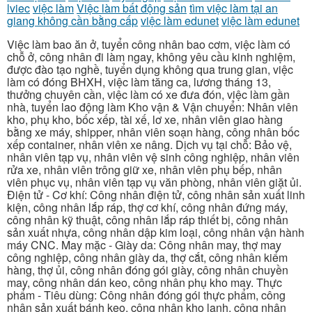
lviec
việc làm
Việc làm bất động sản
tìm việc làm tại an
giang không cần bằng cấp
việc làm edunet
việc làm edunet
Việc làm bao ăn ở, tuyển công nhân bao cơm, việc làm có
chỗ ở, công nhân đi làm ngay, không yêu cầu kinh nghiệm,
được đào tạo nghề, tuyển dụng không qua trung gian, việc
làm có đóng BHXH, việc làm tăng ca, lương tháng 13,
thưởng chuyên cần, việc làm có xe đưa đón, việc làm gần
nhà, tuyển lao động làm Kho vận & Vận chuyển: Nhân viên
kho, phụ kho, bốc xếp, tài xế, lơ xe, nhân viên giao hàng
bằng xe máy, shipper, nhân viên soạn hàng, công nhân bốc
xếp container, nhân viên xe nâng. Dịch vụ tại chỗ: Bảo vệ,
nhân viên tạp vụ, nhân viên vệ sinh công nghiệp, nhân viên
rửa xe, nhân viên trông giữ xe, nhân viên phụ bếp, nhân
viên phục vụ, nhân viên tạp vụ văn phòng, nhân viên giặt ủi.
Điện tử - Cơ khí: Công nhân điện tử, công nhân sản xuất linh
kiện, công nhân lắp ráp, thợ cơ khí, công nhân đứng máy,
công nhân kỹ thuật, công nhân lắp ráp thiết bị, công nhân
sản xuất nhựa, công nhân dập kim loại, công nhân vận hành
máy CNC. May mặc - Giày da: Công nhân may, thợ may
công nghiệp, công nhân giày da, thợ cắt, công nhân kiểm
hàng, thợ ủi, công nhân đóng gói giày, công nhân chuyền
may, công nhân dán keo, công nhân phụ kho may. Thực
phẩm - Tiêu dùng: Công nhân đóng gói thực phẩm, công
nhân sản xuất bánh kẹo, công nhân kho lạnh, công nhân