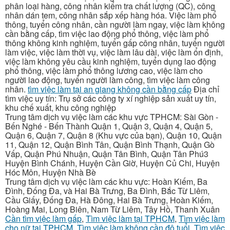
phân loại hàng, công nhân kiểm tra chất lượng (QC), công
nhân dán tem, công nhân sắp xếp hàng hóa. Việc làm phổ
thông, tuyển công nhân, cần người làm ngay, việc làm không
cần bằng cấp, tìm việc lao động phổ thông, việc làm phổ
thông không kinh nghiệm, tuyển gấp công nhân, tuyển người
làm việc, việc làm thời vụ, việc làm lâu dài, việc làm ổn định,
việc làm không yêu cầu kinh nghiệm, tuyển dụng lao động
phổ thông, việc làm phổ thông lương cao, việc làm cho
người lao động, tuyển người làm công, tìm việc làm công
nhân.
tìm việc làm tại an giang không cần bằng cấp
Địa chỉ
tìm việc uy tín: Trụ sở các công ty xí nghiệp sản xuất uy tín,
khu chế xuất, khu công nghiệp
Trung tâm dịch vụ việc làm các khu vực TPHCM: Sài Gòn -
Bến Nghé - Bến Thành Quận 1, Quận 3, Quận 4, Quận 5,
Quận 6, Quận 7, Quận 8 (Khu vực của bạn), Quận 10, Quận
11, Quận 12, Quận Bình Tân, Quận Bình Thạnh, Quận Gò
Vấp, Quận Phú Nhuận, Quận Tân Bình, Quận Tân Phú3
Huyện Bình Chánh, Huyện Cần Giờ, Huyện Củ Chi, Huyện
Hóc Môn, Huyện Nhà Bè
Trung tâm dịch vụ việc làm các khu vực: Hoàn Kiếm, Ba
Đình, Đống Đa, và Hai Bà Trưng, Ba Đình, Bắc Từ Liêm,
Cầu Giấy, Đống Đa, Hà Đông, Hai Bà Trưng, Hoàn Kiếm,
Hoàng Mai, Long Biên, Nam Từ Liêm, Tây Hồ, Thanh Xuân
Cần tìm việc làm gấp
,
Tìm việc làm tại TPHCM
,
Tìm việc làm
cho nữ tại TPHCM
,
Tìm việc làm không cần độ tuổi
,
Tìm việc