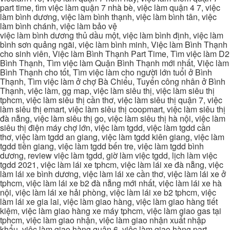
part time, tìm việc làm quận 7 nhà bè, việc làm quận 4 7, việc
làm bình dương, việc làm bình thạnh, việc làm bình tân, việc
làm bình chánh, việc làm bảo vệ
việc làm bình dương thủ dầu một, việc làm bình định, việc làm
bình sơn quảng ngãi, việc làm bình minh, Việc làm Bình Thạnh
cho sinh viên, Việc làm Bình Thạnh Part Time, Tìm việc làm D2
Bình Thạnh, Tìm việc làm Quận Bình Thạnh mới nhất, Việc làm
Bình Thạnh cho tốt, Tìm việc làm cho người lớn tuổi ở Bình
Thạnh, Tìm việc làm ở chợ Bà Chiểu, Tuyển công nhân ở Bình
Thạnh, việc làm, gg map, việc làm siêu thị, việc làm siêu thị
tphcm, việc làm siêu thị cần thơ, việc làm siêu thị quận 7, việc
làm siêu thị emart, việc làm siêu thị coopmart, việc làm siêu thị
đà nẵng, việc làm siêu thị go, việc làm siêu thị hà nội, việc làm
siêu thị điện máy chợ lớn, việc làm tgdd, việc làm tgdd cần
thơ, việc làm tgdd an giang, việc làm tgdd kiên giang, việc làm
tgdd tiền giang, việc làm tgdd bến tre, việc làm tgdd bình
dương, review việc làm tgdd, giờ làm việc tgdd, lịch làm việc
tgdd 2021, việc làm lái xe tphcm, việc làm lái xe đà nẵng, việc
làm lái xe bình dương, việc làm lái xe cần thơ, việc làm lái xe ở
tphcm, việc làm lái xe b2 đà nẵng mới nhất, việc làm lái xe hà
nội, việc làm lái xe hải phòng, việc làm lái xe b2 tphcm, việc
làm lái xe gia lai, việc làm giao hàng, việc làm giao hàng tiết
kiệm, việc làm giao hàng xe máy tphcm, việc làm giao gas tại
tphcm, việc làm giao nhận, việc làm giao nhận xuất nhập
khẩu, việc làm giao hàng quận 6, việc làm giao hàng part