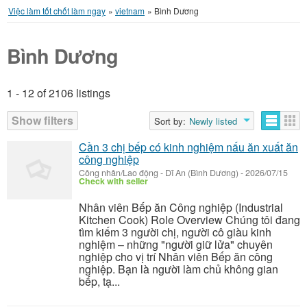
Việc làm tốt chốt làm ngay
»
vietnam
»
Bình Dương
Bình Dương
1 - 12 of 2106 listings
Listings
Show filters
Sort by:
Newly listed
Cần 3 chị bếp có kinh nghiệm nấu ăn xuất ăn
công nghiệp
Công nhân/Lao động
-
Dĩ An (Bình Dương)
-
2026/07/15
Check with seller
Nhân viên Bếp ăn Công nghiệp (Industrial
Kitchen Cook) Role Overview Chúng tôi đang
tìm kiếm 3 người chị, người cô giàu kinh
nghiệm – những "người giữ lửa" chuyên
nghiệp cho vị trí Nhân viên Bếp ăn công
nghiệp. Bạn là người làm chủ không gian
bếp, tạ...