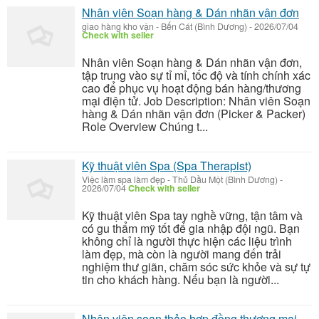
Nhân viên Soạn hàng & Dán nhãn vận đơn
giao hàng kho vận
-
Bến Cát (Bình Dương)
-
2026/07/04
Check with seller
Nhân viên Soạn hàng & Dán nhãn vận đơn,
tập trung vào sự tỉ mỉ, tốc độ và tính chính xác
cao để phục vụ hoạt động bán hàng/thương
mại điện tử. Job Description: Nhân viên Soạn
hàng & Dán nhãn vận đơn (Picker & Packer)
Role Overview Chúng t...
Kỹ thuật viên Spa (Spa Therapist)
Việc làm spa làm đẹp
-
Thủ Dầu Một (Bình Dương)
-
2026/07/04
Check with seller
Kỹ thuật viên Spa tay nghề vững, tận tâm và
có gu thẩm mỹ tốt để gia nhập đội ngũ. Bạn
không chỉ là người thực hiện các liệu trình
làm đẹp, mà còn là người mang đến trải
nghiệm thư giãn, chăm sóc sức khỏe và sự tự
tin cho khách hàng. Nếu bạn là người...
Nhân viên soạn thảo hợp đồng thương mại