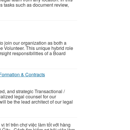
nes tasks such as document review,
o join our organization as both a
Volunteer. This unique hybrid role
ight responsibilities of a Board
 Formation & Contracts
d, and strategic Transactional /
alized legal counsel for our
will be the lead architect of our legal
vị trí trên chợ việc làm tốt với hàng
City . Cách tìm kiếm cơ hôi việc làm