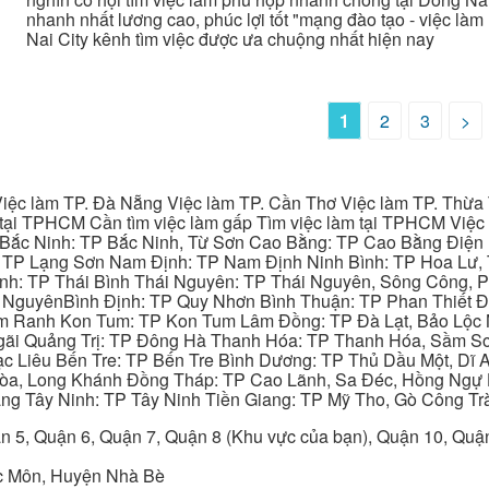
nhanh nhất lương cao, phúc lợi tốt "mạng đào tạo - việc làm 
Nai City kênh tìm việc được ưa chuộng nhất hiện nay
1
2
3
>
iệc làm TP. Đà Nẵng Việc làm TP. Cần Thơ Việc làm TP. Thừa T
ại TPHCM Cần tìm việc làm gấp Tìm việc làm tại TPHCM Việc 
 Bắc Ninh: TP Bắc Ninh, Từ Sơn Cao Bằng: TP Cao Bằng Điện
: TP Lạng Sơn Nam Định: TP Nam Định Ninh Bình: TP Hoa Lư, 
Bình: TP Thái Bình Thái Nguyên: TP Thái Nguyên, Sông Công,
y NguyênBình Định: TP Quy Nhơn Bình Thuận: TP Phan Thiết Đ
am Ranh Kon Tum: TP Kon Tum Lâm Đồng: TP Đà Lạt, Bảo Lộc
gãi Quảng Trị: TP Đông Hà Thanh Hóa: TP Thanh Hóa, Sầm S
ạc Liêu Bến Tre: TP Bến Tre Bình Dương: TP Thủ Dầu Một, Dĩ
 Hòa, Long Khánh Đồng Tháp: TP Cao Lãnh, Sa Đéc, Hồng Ngự 
ng Tây Ninh: TP Tây Ninh Tiền Giang: TP Mỹ Tho, Gò Công Trà
n 5, Quận 6, Quận 7, Quận 8 (Khu vực của bạn), Quận 10, Qu
c Môn, Huyện Nhà Bè