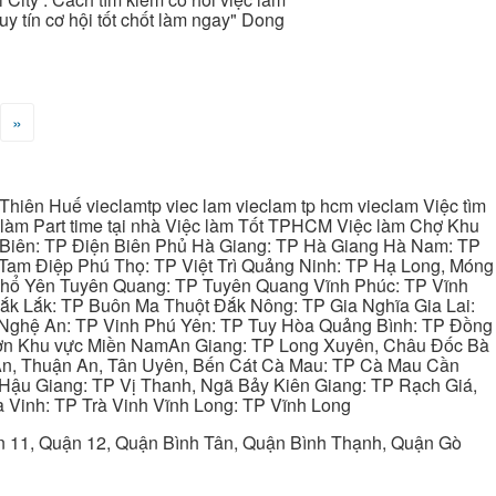
uy tín cơ hội tốt chốt làm ngay" Dong
»
hiên Huế vieclamtp viec lam vieclam tp hcm vieclam Việc tìm
làm Part time tại nhà Việc làm Tốt TPHCM Việc làm Chợ Khu
 Biên: TP Điện Biên Phủ Hà Giang: TP Hà Giang Hà Nam: TP
Tam Điệp Phú Thọ: TP Việt Trì Quảng Ninh: TP Hạ Long, Móng
 Phổ Yên Tuyên Quang: TP Tuyên Quang Vĩnh Phúc: TP Vĩnh
ắk Lắk: TP Buôn Ma Thuột Đắk Nông: TP Gia Nghĩa Gia Lai:
 Nghệ An: TP Vinh Phú Yên: TP Tuy Hòa Quảng Bình: TP Đồng
ơn Khu vực Miền NamAn Giang: TP Long Xuyên, Châu Đốc Bà
 An, Thuận An, Tân Uyên, Bến Cát Cà Mau: TP Cà Mau Cần
Hậu Giang: TP Vị Thanh, Ngã Bảy Kiên Giang: TP Rạch Giá,
 Vinh: TP Trà Vinh Vĩnh Long: TP Vĩnh Long
ận 11, Quận 12, Quận Bình Tân, Quận Bình Thạnh, Quận Gò