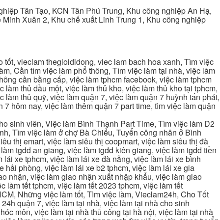
ghiệp Tân Tạo, KCN Tân Phú Trung, Khu công nghiệp An Hạ,
Minh Xuân 2, Khu chế xuất Linh Trung 1, Khu công nghiệp
tốt, vieclam thegioididong, viec lam bach hoa xanh, Tìm việc
m, Cần tìm việc làm phổ thông, Tìm việc làm tại nhà, việc làm
 không cần bằng cấp, việc làm tphcm facebook, việc làm tphcm
 làm thủ dầu một, việc làm thủ kho, việc làm thủ kho tại tphcm,
ệc làm thủ quỹ, việc làm quận 7, việc làm quận 7 huỳnh tấn phát,
 7 hôm nay, việc làm thêm quận 7 part time, tìm việc làm quận
cho sinh viên, Việc làm Bình Thạnh Part Time, Tìm việc làm D2
ạnh, Tìm việc làm ở chợ Bà Chiểu, Tuyển công nhân ở Bình
iêu thị emart, việc làm siêu thị coopmart, việc làm siêu thị đà
c làm tgdd an giang, việc làm tgdd kiên giang, việc làm tgdd tiền
 lái xe tphcm, việc làm lái xe đà nẵng, việc làm lái xe bình
xe hải phòng, việc làm lái xe b2 tphcm, việc làm lái xe gia
giao nhận, việc làm giao nhận xuất nhập khẩu, việc làm giao
c làm tết tphcm, việc làm tết 2023 tphcm, việc làm tết
 TPHCM, Những việc làm tốt, Tìm việc làm, Vieclam24h, Cho Tốt
4h quận 7, việc làm tại nhà, việc làm tại nhà cho sinh
g hóc môn, việc làm tại nhà thủ công tại hà nội, việc làm tại nhà