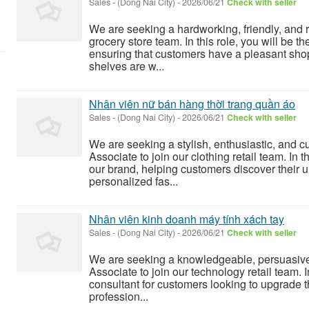
Sales
-
(Dong Nai City)
-
2026/06/21
Check with seller
We are seeking a hardworking, friendly, and r
grocery store team. In this role, you will be t
ensuring that customers have a pleasant sho
shelves are w...
Nhân viên nữ bán hàng thời trang quần áo
Sales
-
(Dong Nai City)
-
2026/06/21
Check with seller
We are seeking a stylish, enthusiastic, and 
Associate to join our clothing retail team. In 
our brand, helping customers discover their u
personalized fas...
Nhân viên kinh doanh máy tính xách tay
Sales
-
(Dong Nai City)
-
2026/06/21
Check with seller
We are seeking a knowledgeable, persuasive,
Associate to join our technology retail team. I
consultant for customers looking to upgrade 
profession...