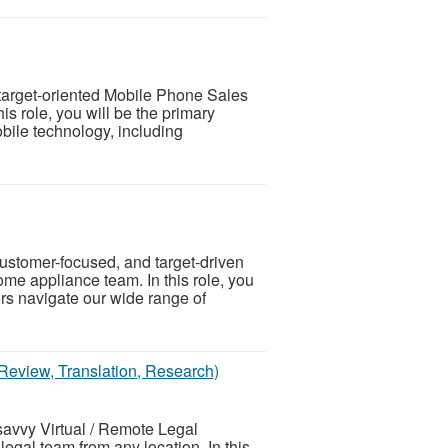
 target-oriented Mobile Phone Sales
his role, you will be the primary
obile technology, including
ustomer-focused, and target-driven
ome appliance team. In this role, you
ers navigate our wide range of
Review, Translation, Research)
savvy Virtual / Remote Legal
legal team from any location. In this