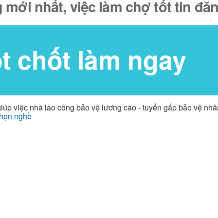
 mới nhất, việc làm chợ tốt tin đ
ốt chốt làm ngay
giúp việc nhà lao công bảo vệ lương cao - tuyển gấp bảo vệ nh
họn nghề