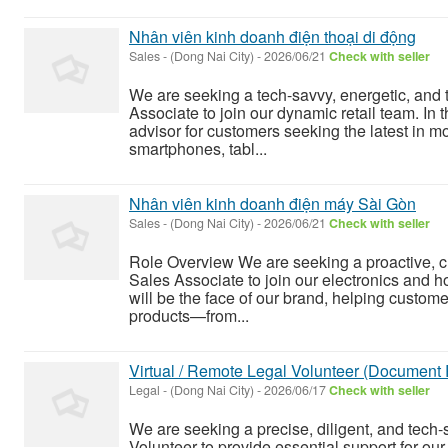
Nhân viên kinh doanh điện thoại di động
Sales
-
(Dong Nai City)
-
2026/06/21
Check with seller
We are seeking a tech-savvy, energetic, and
Associate to join our dynamic retail team. In t
advisor for customers seeking the latest in m
smartphones, tabl...
Nhân viên kinh doanh điện máy Sài Gòn
Sales
-
(Dong Nai City)
-
2026/06/21
Check with seller
Role Overview We are seeking a proactive, c
Sales Associate to join our electronics and h
will be the face of our brand, helping custom
products—from...
Virtual / Remote Legal Volunteer (Document 
Legal
-
(Dong Nai City)
-
2026/06/17
Check with seller
We are seeking a precise, diligent, and tech-
Volunteer to provide essential support for our 