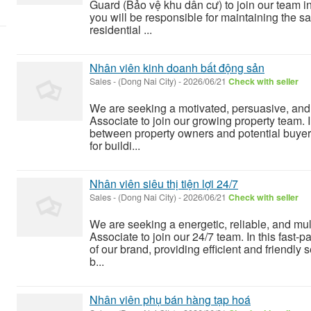
Guard (Bảo vệ khu dân cư) to join our team in 
you will be responsible for maintaining the saf
residential ...
Nhân viên kinh doanh bất động sản
Sales
-
(Dong Nai City)
-
2026/06/21
Check with seller
We are seeking a motivated, persuasive, and 
Associate to join our growing property team. In
between property owners and potential buyers
for buildi...
Nhân viên siêu thị tiện lợi 24/7
Sales
-
(Dong Nai City)
-
2026/06/21
Check with seller
We are seeking a energetic, reliable, and mu
Associate to join our 24/7 team. In this fast-
of our brand, providing efficient and friendly s
b...
Nhân viên phụ bán hàng tạp hoá