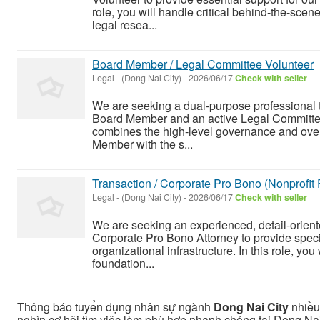
role, you will handle critical behind-the-sce
legal resea...
Board Member / Legal Committee Volunteer
Legal
-
(Dong Nai City)
-
2026/06/17
Check with seller
We are seeking a dual-purpose professional t
Board Member and an active Legal Committee 
combines the high-level governance and overs
Member with the s...
Transaction / Corporate Pro Bono (Nonprofit
Legal
-
(Dong Nai City)
-
2026/06/17
Check with seller
We are seeking an experienced, detail-oriente
Corporate Pro Bono Attorney to provide speci
organizational infrastructure. In this role, you 
foundation...
Thông báo tuyển dụng nhân sự ngành
Dong Nai City
nhiều 
nghìn cơ hội tìm việc làm phù hợp nhanh chóng tại Dong Nai 