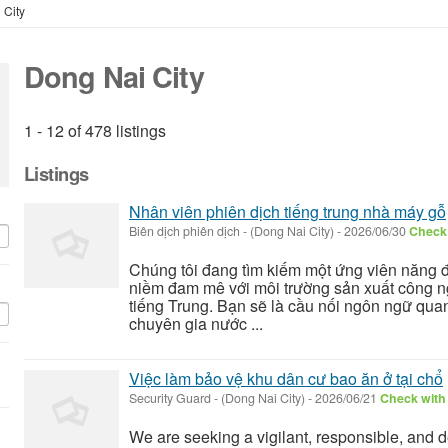
 City
Dong Nai City
1 - 12 of 478 listings
Listings
Nhân viên phiên dịch tiếng trung nhà máy gỗ
Biên dịch phiên dịch
-
(Dong Nai City)
-
2026/06/30
Check 
Chúng tôi đang tìm kiếm một ứng viên năng đ
niềm đam mê với môi trường sản xuất công ng
tiếng Trung. Bạn sẽ là cầu nối ngôn ngữ qua
chuyên gia nước ...
Việc làm bảo vệ khu dân cư bao ăn ở tại chổ
Security Guard
-
(Dong Nai City)
-
2026/06/21
Check with 
We are seeking a vigilant, responsible, and 