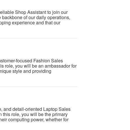
eliable Shop Assistant to join our
he backbone of our daily operations,
pping experience and that our
customer-focused Fashion Sales
this role, you will be an ambassador for
nique style and providing
 and detail-oriented Laptop Sales
n this role, you will be the primary
their computing power, whether for