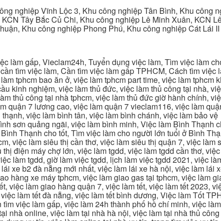
ng nghiệp Vĩnh Lộc 3, Khu công nghiệp Tân Bình, Khu công n
 KCN Tây Bắc Củ Chi, Khu công nghiệp Lê Minh Xuân, KCN Lê 
Thuận, Khu công nghiệp Phong Phú, Khu công nghiệp Cát Lái II
c làm gấp, Vieclam24h, Tuyển dụng việc làm, Tìm việc làm cho 
cần tìm việc làm, Cần tìm việc làm gấp TPHCM, Cách tìm việc là
c làm tphcm bao ăn ở, việc làm tphcm part time, việc làm tphcm
u kinh nghiệm, việc làm thủ đức, việc làm thủ công tại nhà, việc
 làm thủ công tại nhà tphcm, việc làm thủ đức giờ hành chính, vi
àm quận 7 lương cao, việc làm quận 7 vieclam116, việc làm quận
 thạnh, việc làm bình tân, việc làm bình chánh, việc làm bảo vệ
 bình sơn quảng ngãi, việc làm bình minh, Việc làm Bình Thạnh 
Bình Thạnh cho tốt, Tìm việc làm cho người lớn tuổi ở Bình Th
m, việc làm siêu thị cần thơ, việc làm siêu thị quận 7, việc làm s
êu thị điện máy chợ lớn, việc làm tgdd, việc làm tgdd cần thơ, việ
ệc làm tgdd, giờ làm việc tgdd, lịch làm việc tgdd 2021, việc làm
 lái xe b2 đà nẵng mới nhất, việc làm lái xe hà nội, việc làm lái 
 giao hàng xe máy tphcm, việc làm giao gas tại tphcm, việc làm 
, việc làm giao hàng quận 7, việc làm tết, việc làm tết 2023, việ
hcm, việc làm tết đà nẵng, việc làm tết bình dương, Việc làm Tốt
m việc làm gấp, việc làm 24h thành phố hồ chí minh, việc làm 2
 tại nhà online, việc làm tại nhà hà nội, việc làm tại nhà thủ côn