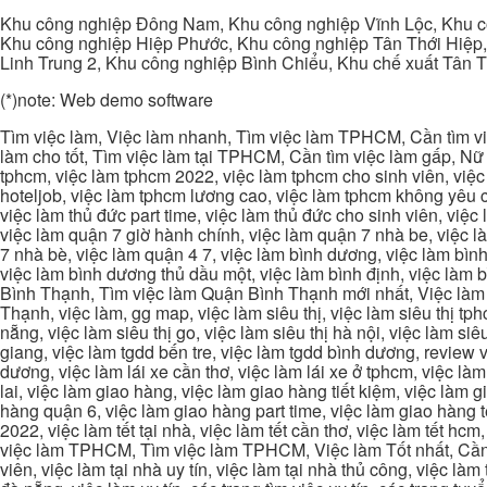
Khu công nghiệp Đông Nam, Khu công nghiệp Vĩnh Lộc, Khu cô
Khu công nghiệp Hiệp Phước, Khu công nghiệp Tân Thới Hiệp,
Linh Trung 2, Khu công nghiệp Bình Chiểu, Khu chế xuất Tân 
(*)note: Web demo software
Tìm việc làm, Việc làm nhanh, Tìm việc làm TPHCM, Cần tìm việ
làm cho tốt, Tìm việc làm tại TPHCM, Cần tìm việc làm gấp, Nữ 
tphcm, việc làm tphcm 2022, việc làm tphcm cho sinh viên, việ
hoteljob, việc làm tphcm lương cao, việc làm tphcm không yêu cầ
việc làm thủ đức part time, việc làm thủ đức cho sinh viên, việc
việc làm quận 7 giờ hành chính, việc làm quận 7 nhà be, việc l
7 nhà bè, việc làm quận 4 7, việc làm bình dương, việc làm bình
việc làm bình dương thủ dầu một, việc làm bình định, việc làm
Bình Thạnh, Tìm việc làm Quận Bình Thạnh mới nhất, Việc làm 
Thạnh, việc làm, gg map, việc làm siêu thị, việc làm siêu thị tphc
nẵng, việc làm siêu thị go, việc làm siêu thị hà nội, việc làm si
giang, việc làm tgdd bến tre, việc làm tgdd bình dương, review vi
dương, việc làm lái xe cần thơ, việc làm lái xe ở tphcm, việc làm
lai, việc làm giao hàng, việc làm giao hàng tiết kiệm, việc làm
hàng quận 6, việc làm giao hàng part time, việc làm giao hàng tết
2022, việc làm tết tại nhà, việc làm tết cần thơ, việc làm tết 
việc làm TPHCM, Tìm việc làm TPHCM, Việc làm Tốt nhất, Cần tì
viên, việc làm tại nhà uy tín, việc làm tại nhà thủ công, việc làm