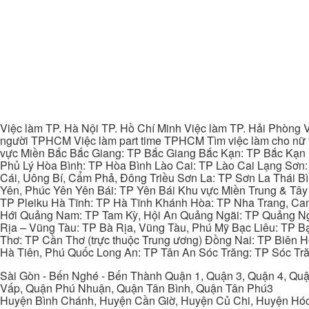
Việc làm TP. Hà Nội TP. Hồ Chí Minh Việc làm TP. Hải Phòng V
người TPHCM Việc làm part time TPHCM Tìm việc làm cho nữ t
vực Miền Bắc Bắc Giang: TP Bắc Giang Bắc Kạn: TP Bắc Kạn
Phủ Lý Hòa Bình: TP Hòa Bình Lào Cai: TP Lào Cai Lạng Sơn
Cái, Uông Bí, Cẩm Phả, Đông Triều Sơn La: TP Sơn La Thái 
Yên, Phúc Yên Yên Bái: TP Yên Bái Khu vực Miền Trung & Tâ
TP Pleiku Hà Tĩnh: TP Hà Tĩnh Khánh Hòa: TP Nha Trang, C
Hới Quảng Nam: TP Tam Kỳ, Hội An Quảng Ngãi: TP Quảng N
Rịa – Vũng Tàu: TP Bà Rịa, Vũng Tàu, Phú Mỹ Bạc Liêu: TP B
Thơ: TP Cần Thơ (trực thuộc Trung ương) Đồng Nai: TP Biên
Hà Tiên, Phú Quốc Long An: TP Tân An Sóc Trăng: TP Sóc Tră
Sài Gòn - Bến Nghé - Bến Thành Quận 1, Quận 3, Quận 4, Quậ
Vấp, Quận Phú Nhuận, Quận Tân Bình, Quận Tân Phú3
Huyện Bình Chánh, Huyện Cần Giờ, Huyện Củ Chi, Huyện Hó