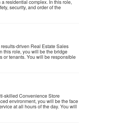
a residential complex. In this role,
ety, security, and order of the
results-driven Real Estate Sales
 this role, you will be the bridge
 or tenants. You will be responsible
lti-skilled Convenience Store
paced environment, you will be the face
ervice at all hours of the day. You will