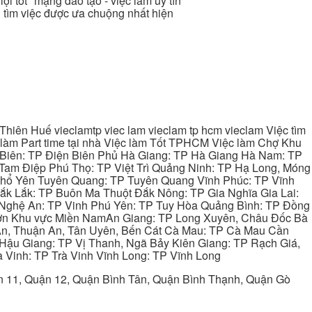
ợi tốt "mạng đào tạo - việc làm uy tín
nh tìm việc được ưa chuộng nhất hiện
hiên Huế vieclamtp viec lam vieclam tp hcm vieclam Việc tìm
làm Part time tại nhà Việc làm Tốt TPHCM Việc làm Chợ Khu
 Biên: TP Điện Biên Phủ Hà Giang: TP Hà Giang Hà Nam: TP
Tam Điệp Phú Thọ: TP Việt Trì Quảng Ninh: TP Hạ Long, Móng
 Phổ Yên Tuyên Quang: TP Tuyên Quang Vĩnh Phúc: TP Vĩnh
ắk Lắk: TP Buôn Ma Thuột Đắk Nông: TP Gia Nghĩa Gia Lai:
 Nghệ An: TP Vinh Phú Yên: TP Tuy Hòa Quảng Bình: TP Đồng
ơn Khu vực Miền NamAn Giang: TP Long Xuyên, Châu Đốc Bà
 An, Thuận An, Tân Uyên, Bến Cát Cà Mau: TP Cà Mau Cần
Hậu Giang: TP Vị Thanh, Ngã Bảy Kiên Giang: TP Rạch Giá,
 Vinh: TP Trà Vinh Vĩnh Long: TP Vĩnh Long
ận 11, Quận 12, Quận Bình Tân, Quận Bình Thạnh, Quận Gò