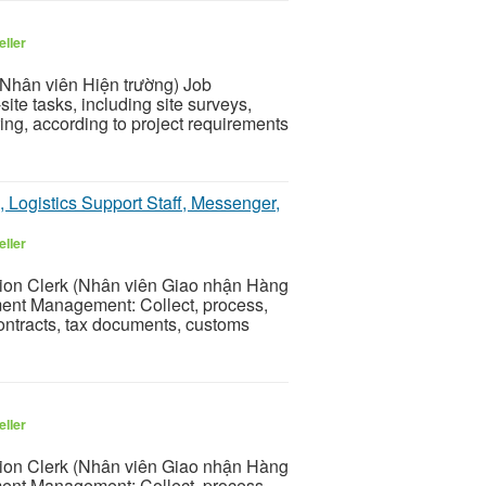
eller
Nhân viên Hiện trường) Job
ite tasks, including site surveys,
ring, according to project requirements
, Logistics Support Staff, Messenger,
eller
on Clerk (Nhân viên Giao nhận Hàng
ent Management: Collect, process,
ontracts, tax documents, customs
eller
on Clerk (Nhân viên Giao nhận Hàng
ent Management: Collect, process,