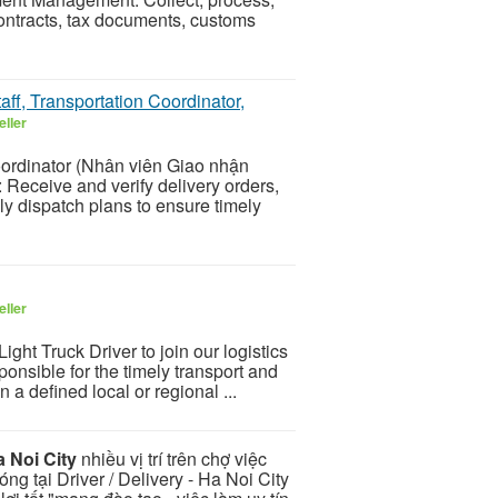
ontracts, tax documents, customs
aff, Transportation Coordinator,
eller
rdinator (Nhân viên Giao nhận
 Receive and verify delivery orders,
ly dispatch plans to ensure timely
eller
ight Truck Driver to join our logistics
sponsible for the timely transport and
 a defined local or regional ...
Ha Noi City
nhiều vị trí trên chợ việc
ng tại Driver / Delivery - Ha Noi City