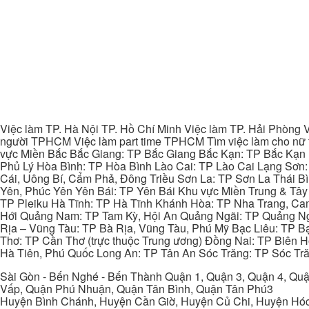
Việc làm TP. Hà Nội TP. Hồ Chí Minh Việc làm TP. Hải Phòng V
người TPHCM Việc làm part time TPHCM Tìm việc làm cho nữ t
vực Miền Bắc Bắc Giang: TP Bắc Giang Bắc Kạn: TP Bắc Kạn
Phủ Lý Hòa Bình: TP Hòa Bình Lào Cai: TP Lào Cai Lạng Sơn
Cái, Uông Bí, Cẩm Phả, Đông Triều Sơn La: TP Sơn La Thái 
Yên, Phúc Yên Yên Bái: TP Yên Bái Khu vực Miền Trung & Tâ
TP Pleiku Hà Tĩnh: TP Hà Tĩnh Khánh Hòa: TP Nha Trang, C
Hới Quảng Nam: TP Tam Kỳ, Hội An Quảng Ngãi: TP Quảng N
Rịa – Vũng Tàu: TP Bà Rịa, Vũng Tàu, Phú Mỹ Bạc Liêu: TP B
Thơ: TP Cần Thơ (trực thuộc Trung ương) Đồng Nai: TP Biên
Hà Tiên, Phú Quốc Long An: TP Tân An Sóc Trăng: TP Sóc Tră
Sài Gòn - Bến Nghé - Bến Thành Quận 1, Quận 3, Quận 4, Quậ
Vấp, Quận Phú Nhuận, Quận Tân Bình, Quận Tân Phú3
Huyện Bình Chánh, Huyện Cần Giờ, Huyện Củ Chi, Huyện Hó