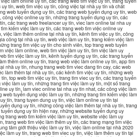
, việc làm online uy tín, các trang web tìm việc uy tín, trang tuyển
 uy tín, web tìm việc uy tín, công việc tại nhà uy tín và chất
 trang web tuyển dụng uy tín, các trang web tuyển dụng uy tín, web
n, công việc online uy tín, những trang tuyển dụng uy tín, các
tín, các trang web freelancer uy tín, viec lam online tai nha uy
ng tìm kiếm việc làm uy tín, các trang web tìm việc online uy
, việc làm thêm online tại nhà uy tín, kênh tìm việc uy tín, công
gia công tại nhà uy tín, web việc làm uy tín, trang kiếm việc làm
 những trang tìm việc uy tín cho sinh viên, top trang web tuyển
ìm việc làm online, web tìm việc làm uy tín, tìm việc làm uy
 web tìm việc làm uy tín, kênh tuyển dụng uy tín, các trang tuyển
 làm thêm online uy tín, trang web việc làm online uy tín, app tìm
c tại nhà uy tín, nhung trang web tim viec dang tin cay, các web
việc làm thêm tại nhà uy tín, các kênh tìm việc uy tín, những web
tín, top web tìm việc uy tín, trang tim viec uy tin, các trang tuyển
 việc làm uy tín, những trang tìm việc làm uy tín, một số trang
line uy tín, lam viec online tai nha uy tin nhat, các công việc làm
rang web tuyển dụng việc làm uy tín, những trang tìm kiếm việc làm
y tín, trang tuyen dung uy tin, việc làm online uy tín tại
uyển dụng uy tín, những công việc làm thêm tại nhà uy tín, trang
ang tuyển dụng uy tín hiện nay, những website tuyển dụng uy
ững trang web tìm kiếm việc làm uy tín, website việc làm uy
ín, trang web tìm việc làm thêm uy tín, các trang mạng tìm việc
trung tâm giới thiệu việc làm uy tín, việc làm online tại nhà 2020
ệc làm uy tín, trang web tim viec uy tin, việc làm thêm uy tín tại