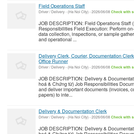
Field Operations Staff
Driver / Delivery
-
(Ha Noi City)
-
2026/06/08
Check with s
JOB DESCRIPTION: Field Operations Staff (
Responsibilities Field Execution: Perform on-s
data collection, inspections, or sample gathe
and operational ...
Delivery Clerk, Courier, Documentation Clerk
Office Runner
Driver / Delivery
-
(Ha Noi City)
-
2026/06/08
Check with s
JOB DESCRIPTION: Delivery & Documentati
hoá & Chứng từ) Job Responsibilities Docum
and deliver important documents (invoices, c
papers) to inte...
Delivery & Documentation Clerk
Driver / Delivery
-
(Ha Noi City)
-
2026/06/08
Check with s
JOB DESCRIPTION: Delivery & Documentati
hoá & Chứng từ) Job Responsibilities Docum