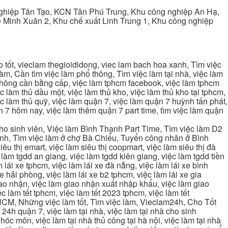
ghiệp Tân Tạo, KCN Tân Phú Trung, Khu công nghiệp An Hạ,
Minh Xuân 2, Khu chế xuất Linh Trung 1, Khu công nghiệp
tốt, vieclam thegioididong, viec lam bach hoa xanh, Tìm việc
m, Cần tìm việc làm phổ thông, Tìm việc làm tại nhà, việc làm
 không cần bằng cấp, việc làm tphcm facebook, việc làm tphcm
 làm thủ dầu một, việc làm thủ kho, việc làm thủ kho tại tphcm,
ệc làm thủ quỹ, việc làm quận 7, việc làm quận 7 huỳnh tấn phát,
 7 hôm nay, việc làm thêm quận 7 part time, tìm việc làm quận
cho sinh viên, Việc làm Bình Thạnh Part Time, Tìm việc làm D2
ạnh, Tìm việc làm ở chợ Bà Chiểu, Tuyển công nhân ở Bình
iêu thị emart, việc làm siêu thị coopmart, việc làm siêu thị đà
c làm tgdd an giang, việc làm tgdd kiên giang, việc làm tgdd tiền
 lái xe tphcm, việc làm lái xe đà nẵng, việc làm lái xe bình
xe hải phòng, việc làm lái xe b2 tphcm, việc làm lái xe gia
giao nhận, việc làm giao nhận xuất nhập khẩu, việc làm giao
c làm tết tphcm, việc làm tết 2023 tphcm, việc làm tết
 TPHCM, Những việc làm tốt, Tìm việc làm, Vieclam24h, Cho Tốt
4h quận 7, việc làm tại nhà, việc làm tại nhà cho sinh
g hóc môn, việc làm tại nhà thủ công tại hà nội, việc làm tại nhà