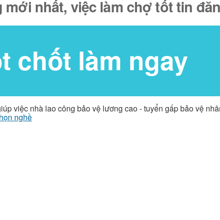
 mới nhất, việc làm chợ tốt tin đ
ốt chốt làm ngay
giúp việc nhà lao công bảo vệ lương cao - tuyển gấp bảo vệ nh
họn nghề