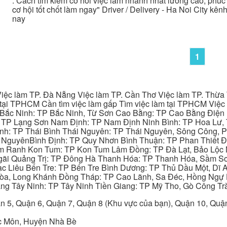
. Cách tìm kiếm cơ hôi việc làm nhanh nhất lương cao, phúc l
cơ hội tốt chốt làm ngay" Driver / Delivery - Ha Noi City kê
nay
1
iệc làm TP. Đà Nẵng Việc làm TP. Cần Thơ Việc làm TP. Thừa T
ại TPHCM Cần tìm việc làm gấp Tìm việc làm tại TPHCM Việc 
 Bắc Ninh: TP Bắc Ninh, Từ Sơn Cao Bằng: TP Cao Bằng Điện
: TP Lạng Sơn Nam Định: TP Nam Định Ninh Bình: TP Hoa Lư, 
Bình: TP Thái Bình Thái Nguyên: TP Thái Nguyên, Sông Công,
y NguyênBình Định: TP Quy Nhơn Bình Thuận: TP Phan Thiết Đ
am Ranh Kon Tum: TP Kon Tum Lâm Đồng: TP Đà Lạt, Bảo Lộc
gãi Quảng Trị: TP Đông Hà Thanh Hóa: TP Thanh Hóa, Sầm S
ạc Liêu Bến Tre: TP Bến Tre Bình Dương: TP Thủ Dầu Một, Dĩ
 Hòa, Long Khánh Đồng Tháp: TP Cao Lãnh, Sa Đéc, Hồng Ngự 
ng Tây Ninh: TP Tây Ninh Tiền Giang: TP Mỹ Tho, Gò Công Trà
n 5, Quận 6, Quận 7, Quận 8 (Khu vực của bạn), Quận 10, Qu
c Môn, Huyện Nhà Bè