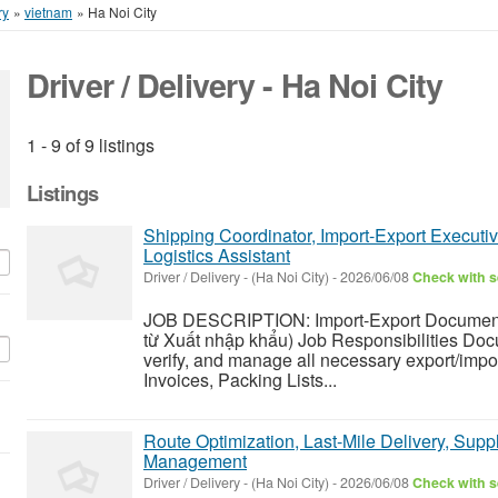
ry
»
vietnam
»
Ha Noi City
Driver / Delivery - Ha Noi City
1 - 9 of 9 listings
Listings
Shipping Coordinator, Import-Export Executiv
Logistics Assistant
Driver / Delivery
-
(Ha Noi City)
-
2026/06/08
Check with s
JOB DESCRIPTION: Import-Export Documenta
từ Xuất nhập khẩu) Job Responsibilities Doc
verify, and manage all necessary export/imp
Invoices, Packing Lists...
Route Optimization, Last-Mile Delivery, Suppl
Management
Driver / Delivery
-
(Ha Noi City)
-
2026/06/08
Check with s