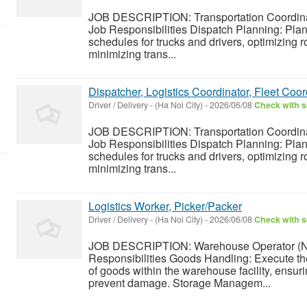
JOB DESCRIPTION: Transportation Coordinat
Job Responsibilities Dispatch Planning: Plan
schedules for trucks and drivers, optimizing r
minimizing trans...
Dispatcher, Logistics Coordinator, Fleet Coo
Driver / Delivery
-
(Ha Noi City)
-
2026/06/08
Check with s
JOB DESCRIPTION: Transportation Coordinat
Job Responsibilities Dispatch Planning: Plan
schedules for trucks and drivers, optimizing r
minimizing trans...
Logistics Worker, Picker/Packer
Driver / Delivery
-
(Ha Noi City)
-
2026/06/08
Check with s
JOB DESCRIPTION: Warehouse Operator (Nh
Responsibilities Goods Handling: Execute t
of goods within the warehouse facility, ensuri
prevent damage. Storage Managem...