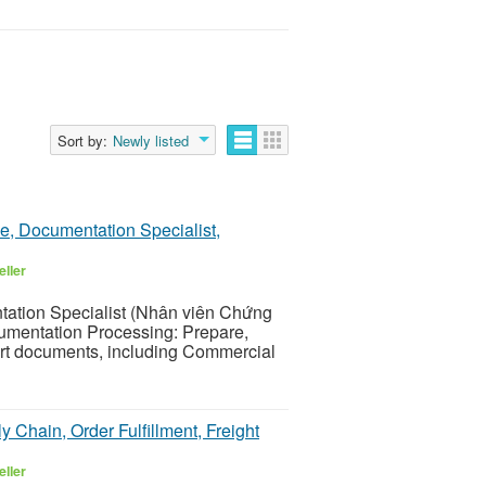
Sort by:
Newly listed
e, Documentation Specialist,
eller
tion Specialist (Nhân viên Chứng
umentation Processing: Prepare,
ort documents, including Commercial
y Chain, Order Fulfillment, Freight
eller