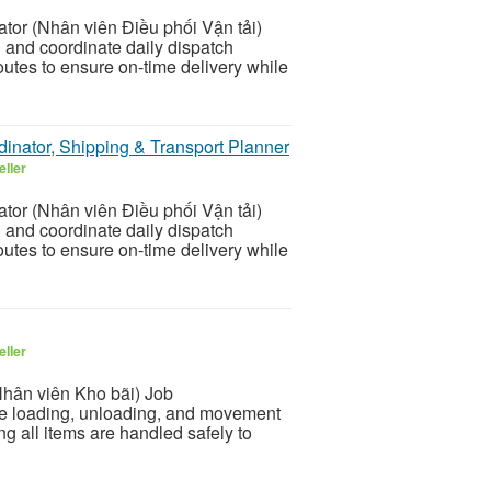
or (Nhân viên Điều phối Vận tải)
 and coordinate daily dispatch
outes to ensure on-time delivery while
rdinator, Shipping & Transport Planner
eller
or (Nhân viên Điều phối Vận tải)
 and coordinate daily dispatch
outes to ensure on-time delivery while
eller
ân viên Kho bãi) Job
he loading, unloading, and movement
ng all items are handled safely to