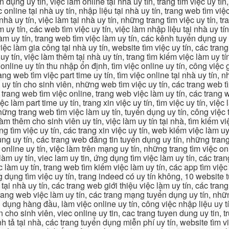
n dụng uy tín, việc làm online tại nhà uy tín, trang tìm việc uy tín
 online tại nhà uy tín, nhập liệu tại nhà uy tín, trang web tìm việc
 nhà uy tín, việc làm tại nhà uy tín, những trang tìm việc uy tín,
 uy tín, các web tìm việc uy tín, việc làm nhập liệu tại nhà uy tí
làm uy tín, trang web tìm việc làm uy tín, các kênh tuyển dụng uy 
 việc làm gia công tại nhà uy tín, website tìm việc uy tín, các tra
 tín, việc làm thêm tại nhà uy tín, trang tìm kiếm việc làm uy tín
online uy tín thu nhập ổn định, tìm việc online uy tín, công việc 
trang web tìm việc part time uy tín, tìm việc online tại nhà uy tín,
c uy tín cho sinh viên, những web tìm việc uy tín, các trang web t
ác trang web tìm việc online, trang web việc làm uy tín, các trang
 làm part time uy tín, trang xin việc uy tín, tìm việc uy tín, việc
, những trang web tìm việc làm uy tín, tuyển dụng uy tín, công việ
 làm thêm cho sinh viên uy tín, việc làm uy tín tại nhà, tìm kiếm 
ng tìm việc uy tín, các trang xin việc uy tín, web kiếm việc làm uy 
ụng uy tín, các trang web đăng tin tuyển dụng uy tín, những trang
m online uy tín, việc làm trên mạng uy tín, những trang tìm việc on
 làm uy tín, viec lam uy tin, ứng dụng tìm việc làm uy tín, các t
làm uy tín, trang web tìm kiếm việc làm uy tín, các app tìm việc u
dụng tìm việc uy tín, trang indeed có uy tín không, 10 website t
 tại nhà uy tín, các trang web giới thiệu việc làm uy tín, các tr
g trang web việc làm uy tín, các trang mạng tuyển dụng uy tín, nh
 dụng hàng đầu, làm việc online uy tín, công việc nhập liệu uy t
ín cho sinh viên, viec online uy tin, cac trang tuyen dung uy tin, 
nh tả tại nhà, các trang tuyển dụng miễn phí uy tín, website tìm vi