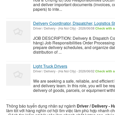
and deliver important documents (invoices, c
papers) to inte...
Delivery Coordinator, Dispatcher, Logistics St
Driver / Delivery
-
(Ha Noi City)
-
2026/06/08
Check with s
JOB DESCRIPTION: Delivery & Dispatch Coo
hàng) Job Responsibilities Order Processing:
prepare delivery schedules, and organize dai
distribution of ...
Light Truck Drivers
Driver / Delivery
-
(Ha Noi City)
-
2026/06/02
Check with s
We are seeking a safe, reliable, and efficient L
and delivery team. In this role, you will be re
delivery of goods, parcels, or equipment within
Thông báo tuyển dụng nhân sự ngành
Driver / Delivery - 
làm tốt với hàng nghìn cơ hội tìm việc làm phù hợp nhanh chó