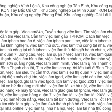
ng nghiệp Vĩnh Lộc 3, Khu công nghiệp Tân Bình, Khu công n
 KCN Tây Bắc Củ Chi, Khu công nghiệp Lê Minh Xuân, KCN Lê 
Thuận, Khu công nghiệp Phong Phú, Khu công nghiệp Cát Lái II
c làm gấp, Vieclam24h, Tuyển dụng việc làm, Tìm việc làm cho 
cần tìm việc làm, Cần tìm việc làm gấp TPHCM, Cách tìm việc là
c làm tphcm bao ăn ở, việc làm tphcm part time, việc làm tphcm
u kinh nghiệm, việc làm thủ đức, việc làm thủ công tại nhà, việc
 làm thủ công tại nhà tphcm, việc làm thủ đức giờ hành chính, vi
àm quận 7 lương cao, việc làm quận 7 vieclam116, việc làm quận
 thạnh, việc làm bình tân, việc làm bình chánh, việc làm bảo vệ
 bình sơn quảng ngãi, việc làm bình minh, Việc làm Bình Thạnh 
Bình Thạnh cho tốt, Tìm việc làm cho người lớn tuổi ở Bình Th
m, việc làm siêu thị cần thơ, việc làm siêu thị quận 7, việc làm s
êu thị điện máy chợ lớn, việc làm tgdd, việc làm tgdd cần thơ, việ
ệc làm tgdd, giờ làm việc tgdd, lịch làm việc tgdd 2021, việc làm
 lái xe b2 đà nẵng mới nhất, việc làm lái xe hà nội, việc làm lái 
 giao hàng xe máy tphcm, việc làm giao gas tại tphcm, việc làm 
, việc làm giao hàng quận 7, việc làm tết, việc làm tết 2023, việ
hcm, việc làm tết đà nẵng, việc làm tết bình dương, Việc làm Tốt
m việc làm gấp, việc làm 24h thành phố hồ chí minh, việc làm 2
 tại nhà online, việc làm tại nhà hà nội, việc làm tại nhà thủ côn