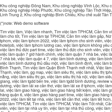
Khu công nghiệp Đông Nam, Khu công nghiệp Vĩnh Lộc, Khu cô
Khu công nghiệp Hiệp Phước, Khu công nghiệp Tân Thới Hiệp,
Linh Trung 2, Khu công nghiệp Bình Chiểu, Khu chế xuất Tân 
(*)note: Web demo software
Tìm việc làm, Việc làm nhanh, Tìm việc làm TPHCM, Cần tìm việ
làm cho tốt, Tìm việc làm tại TPHCM, Cần tìm việc làm gấp, Nữ 
tphcm, việc làm tphcm 2022, việc làm tphcm cho sinh viên, việ
hoteljob, việc làm tphcm lương cao, việc làm tphcm không yêu cầ
việc làm thủ đức part time, việc làm thủ đức cho sinh viên, việc
việc làm quận 7 giờ hành chính, việc làm quận 7 nhà be, việc l
7 nhà bè, việc làm quận 4 7, việc làm bình dương, việc làm bình
việc làm bình dương thủ dầu một, việc làm bình định, việc làm
Bình Thạnh, Tìm việc làm Quận Bình Thạnh mới nhất, Việc làm 
Thạnh, việc làm, gg map, việc làm siêu thị, việc làm siêu thị tphc
nẵng, việc làm siêu thị go, việc làm siêu thị hà nội, việc làm si
giang, việc làm tgdd bến tre, việc làm tgdd bình dương, review vi
dương, việc làm lái xe cần thơ, việc làm lái xe ở tphcm, việc làm
lai, việc làm giao hàng, việc làm giao hàng tiết kiệm, việc làm
hàng quận 6, việc làm giao hàng part time, việc làm giao hàng tết
2022, việc làm tết tại nhà, việc làm tết cần thơ, việc làm tết 
việc làm TPHCM, Tìm việc làm TPHCM, Việc làm Tốt nhất, Cần tì
viên, việc làm tại nhà uy tín, việc làm tại nhà thủ công, việc làm