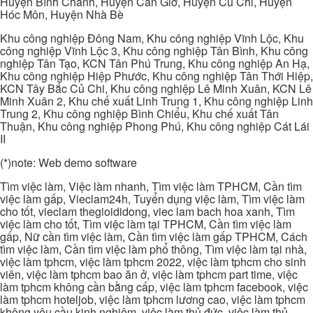
Huyện Bình Chánh, Huyện Cần Giờ, Huyện Củ Chi, Huyện
Hóc Môn, Huyện Nhà Bè
Khu công nghiệp Đông Nam, Khu công nghiệp Vĩnh Lộc, Khu
công nghiệp Vĩnh Lộc 3, Khu công nghiệp Tân Bình, Khu công
nghiệp Tân Tạo, KCN Tân Phú Trung, Khu công nghiệp An Hạ,
Khu công nghiệp Hiệp Phước, Khu công nghiệp Tân Thới Hiệp,
KCN Tây Bắc Củ Chi, Khu công nghiệp Lê Minh Xuân, KCN Lê
Minh Xuân 2, Khu chế xuất Linh Trung 1, Khu công nghiệp Linh
Trung 2, Khu công nghiệp Bình Chiểu, Khu chế xuất Tân
Thuận, Khu công nghiệp Phong Phú, Khu công nghiệp Cát Lái
II
(*)note: Web demo software
Tìm việc làm, Việc làm nhanh, Tìm việc làm TPHCM, Cần tìm
việc làm gấp, Vieclam24h, Tuyển dụng việc làm, Tìm việc làm
cho tốt, vieclam thegioididong, viec lam bach hoa xanh, Tìm
việc làm cho tốt, Tìm việc làm tại TPHCM, Cần tìm việc làm
gấp, Nữ cần tìm việc làm, Cần tìm việc làm gấp TPHCM, Cách
tìm việc làm, Cần tìm việc làm phổ thông, Tìm việc làm tại nhà,
việc làm tphcm, việc làm tphcm 2022, việc làm tphcm cho sinh
viên, việc làm tphcm bao ăn ở, việc làm tphcm part time, việc
làm tphcm không cần bằng cấp, việc làm tphcm facebook, việc
làm tphcm hoteljob, việc làm tphcm lương cao, việc làm tphcm
không yêu cầu kinh nghiệm, việc làm thủ đức, việc làm thủ