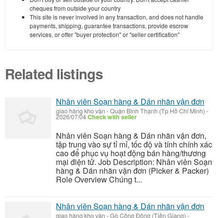
cheques from outside your country
This site is never involved in any transaction, and does not handle
payments, shipping, guarantee transactions, provide escrow
services, or offer "buyer protection" or "seller certification"
Related listings
Nhân viên Soạn hàng & Dán nhãn vận đơn
giao hàng kho vận
-
Quận Bình Thạnh (Tp Hồ Chí Minh)
-
2026/07/04
Check with seller
Nhân viên Soạn hàng & Dán nhãn vận đơn,
tập trung vào sự tỉ mỉ, tốc độ và tính chính xác
cao để phục vụ hoạt động bán hàng/thương
mại điện tử. Job Description: Nhân viên Soạn
hàng & Dán nhãn vận đơn (Picker & Packer)
Role Overview Chúng t...
Nhân viên Soạn hàng & Dán nhãn vận đơn
giao hàng kho vận
-
Gò Công Đông (Tiền Giang)
-