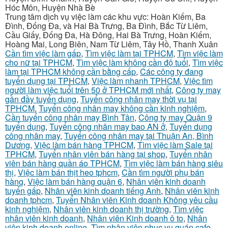
Hóc Môn, Huyện Nhà Bè
Trung tâm dịch vụ việc làm các khu vực: Hoàn Kiếm, Ba
Đình, Đống Đa, và Hai Bà Trưng, Ba Đình, Bắc Từ Liêm,
Cầu Giấy, Đống Đa, Hà Đông, Hai Bà Trưng, Hoàn Kiếm,
Hoàng Mai, Long Biên, Nam Từ Liêm, Tây Hồ, Thanh Xuân
Cần tìm việc làm gấp
,
Tìm việc làm tại TPHCM
,
Tìm việc làm
cho nữ tại TPHCM
,
Tìm việc làm không cần độ tuổi
,
Tìm việc
làm tại TPHCM không cần bằng cấp
,
Các công ty đang
tuyển dụng tại TPHCM
,
Việc làm nhanh TPHCM
,
Việc tìm
người làm việc tuổi trên 50 ở TPHCM mới nhất
,
Công ty may
gần đầy tuyển dụng
,
Tuyển công nhân may thời vụ tại
TPHCM
,
Tuyển công nhân may không cần kinh nghiệm
,
Cần tuyển công nhân may Bình Tân
,
Công ty may Quận 9
tuyển dụng
,
Tuyển công nhân may bao AN ở
,
Tuyển dụng
công nhân may
,
Tuyển công nhân may tại Thuận An, Bình
Dương
,
Việc làm bán hàng TPHCM
,
Tìm việc làm Sale tại
TPHCM
,
Tuyển nhân viên bán hàng tại shop
,
Tuyển nhân
viên bán hàng quần áo TPHCM
,
Tìm việc làm bán hàng siêu
thị
,
Việc làm bán thịt heo tphcm
,
Cần tìm người phụ bán
hàng
,
Việc làm bán hàng quận 6
,
Nhân viên kinh doanh
tuyển gấp
,
Nhân viên kinh doanh tiếng Anh
,
Nhân viên kinh
doanh tphcm
,
Tuyển Nhân viên Kinh doanh Không yêu cầu
kinh nghiệm
,
Nhân viên kinh doanh thị trường
,
Tìm việc
nhân viên kinh doanh
,
Nhân viên Kinh doanh ô to
,
Nhân
viên kinh doanh online
,
Tìm nhân viên phục vụ quán cafe
,