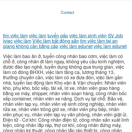
Contact
tìm việc làm
việc làm
tuyển gấp
việc làm sinh viên
SV Job
lviec
việc làm
Việc làm bất động sản
tìm việc làm tại an
giang không cần bằng cấp
việc làm edunet
việc làm edunet
Việc làm bao ăn ở, tuyển công nhân bao cơm, việc làm có
chỗ ở, công nhân đi làm ngay, không yêu cầu kinh nghiệm,
được đào tạo nghề, tuyển dụng không qua trung gian, việc
làm có đóng BHXH, việc làm tăng ca, lương tháng 13,
thưởng chuyên cần, việc làm có xe đưa đón, việc làm gần
nhà, tuyển lao động làm Kho vận & Vận chuyển: Nhân viên
kho, phụ kho, bốc xếp, tài xế, lơ xe, nhân viên giao hàng
bằng xe máy, shipper, nhân viên soạn hàng, công nhân bốc
xếp container, nhân viên xe nâng. Dịch vụ tại chỗ: Bảo vệ,
nhân viên tạp vụ, nhân viên vệ sinh công nghiệp, nhân viên
rửa xe, nhân viên trông giữ xe, nhân viên phụ bếp, nhân
viên phục vụ, nhân viên tạp vụ văn phòng, nhân viên giặt ủi.
Điện tử - Cơ khí: Công nhân điện tử, công nhân sản xuất linh
kiện, công nhân lắp ráp, thợ cơ khí, công nhân đứng máy,
công nhân kỹ thuật, công nhân lắp ráp thiết bị, công nhân