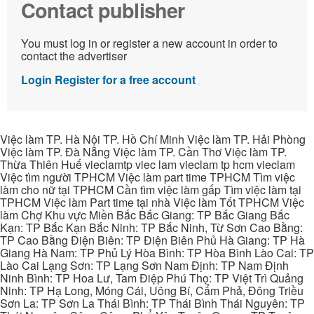
Contact publisher
You must log in or register a new account in order to
contact the advertiser
Login
Register for a free account
Việc làm TP. Hà Nội TP. Hồ Chí Minh Việc làm TP. Hải Phòng
Việc làm TP. Đà Nẵng Việc làm TP. Cần Thơ Việc làm TP.
Thừa Thiên Huế vieclamtp viec lam vieclam tp hcm vieclam
Việc tìm người TPHCM Việc làm part time TPHCM Tìm việc
làm cho nữ tại TPHCM Cần tìm việc làm gấp Tìm việc làm tại
TPHCM Việc làm Part time tại nhà Việc làm Tốt TPHCM Việc
làm Chợ Khu vực Miền Bắc Bắc Giang: TP Bắc Giang Bắc
Kạn: TP Bắc Kạn Bắc Ninh: TP Bắc Ninh, Từ Sơn Cao Bằng:
TP Cao Bằng Điện Biên: TP Điện Biên Phủ Hà Giang: TP Hà
Giang Hà Nam: TP Phủ Lý Hòa Bình: TP Hòa Bình Lào Cai: TP
Lào Cai Lạng Sơn: TP Lạng Sơn Nam Định: TP Nam Định
Ninh Bình: TP Hoa Lư, Tam Điệp Phú Thọ: TP Việt Trì Quảng
Ninh: TP Hạ Long, Móng Cái, Uông Bí, Cẩm Phả, Đông Triều
Sơn La: TP Sơn La Thái Bình: TP Thái Bình Thái Nguyên: TP