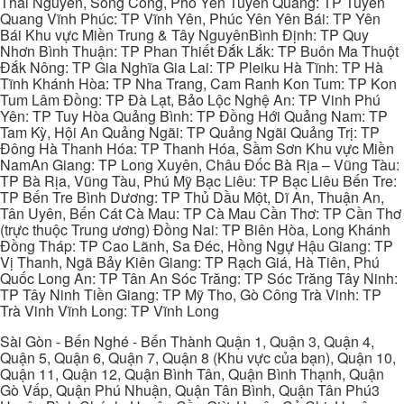
Thái Nguyên, Sông Công, Phổ Yên Tuyên Quang: TP Tuyên
Quang Vĩnh Phúc: TP Vĩnh Yên, Phúc Yên Yên Bái: TP Yên
Bái Khu vực Miền Trung & Tây NguyênBình Định: TP Quy
Nhơn Bình Thuận: TP Phan Thiết Đắk Lắk: TP Buôn Ma Thuột
Đắk Nông: TP Gia Nghĩa Gia Lai: TP Pleiku Hà Tĩnh: TP Hà
Tĩnh Khánh Hòa: TP Nha Trang, Cam Ranh Kon Tum: TP Kon
Tum Lâm Đồng: TP Đà Lạt, Bảo Lộc Nghệ An: TP Vinh Phú
Yên: TP Tuy Hòa Quảng Bình: TP Đồng Hới Quảng Nam: TP
Tam Kỳ, Hội An Quảng Ngãi: TP Quảng Ngãi Quảng Trị: TP
Đông Hà Thanh Hóa: TP Thanh Hóa, Sầm Sơn Khu vực Miền
NamAn Giang: TP Long Xuyên, Châu Đốc Bà Rịa – Vũng Tàu:
TP Bà Rịa, Vũng Tàu, Phú Mỹ Bạc Liêu: TP Bạc Liêu Bến Tre:
TP Bến Tre Bình Dương: TP Thủ Dầu Một, Dĩ An, Thuận An,
Tân Uyên, Bến Cát Cà Mau: TP Cà Mau Cần Thơ: TP Cần Thơ
(trực thuộc Trung ương) Đồng Nai: TP Biên Hòa, Long Khánh
Đồng Tháp: TP Cao Lãnh, Sa Đéc, Hồng Ngự Hậu Giang: TP
Vị Thanh, Ngã Bảy Kiên Giang: TP Rạch Giá, Hà Tiên, Phú
Quốc Long An: TP Tân An Sóc Trăng: TP Sóc Trăng Tây Ninh:
TP Tây Ninh Tiền Giang: TP Mỹ Tho, Gò Công Trà Vinh: TP
Trà Vinh Vĩnh Long: TP Vĩnh Long
Sài Gòn - Bến Nghé - Bến Thành Quận 1, Quận 3, Quận 4,
Quận 5, Quận 6, Quận 7, Quận 8 (Khu vực của bạn), Quận 10,
Quận 11, Quận 12, Quận Bình Tân, Quận Bình Thạnh, Quận
Gò Vấp, Quận Phú Nhuận, Quận Tân Bình, Quận Tân Phú3