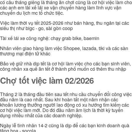
có câu tháng giêng là tháng ăn chơi cũng là cơ hội việc làm cho
các anh em tài xế lái xe vận chuyển hàng làm lĩnh vực vận
chuyển du lịch mc tổ chức tiệc.
Việc làm thời vụ tết 2025-2026 như bán hàng, thu ngân tại các
siêu thị như bigc - go, sài gòn coop
Tài xế lái xe công nghệ: chạy grab bike, baemin
Nhân viên giao hàng làm việc Shopee, lazada, tiki và các sàn
thương mại điện tử khác
Bảo vệ giử nhà dịp tết là cơ hội làm việc cho các bạn sinh viên,
công nhân xa quê ăn tết ở thành phố muốn có thêm thu nhập
Chợ tốt việc làm 02/2026
Tháng 2 là tháng đầu tiên sau tết nhu cầu chuyển đổi công việc
đầu năm là cao nhất. Sau khi hoàn tất một năm nhận các
khoản lương thưởng người lao động có xu hướng tìm kiếm các
cơ hội việc làm mới. Do đó đầu năm âm lịch là thời kỳ tuyển
dụng nhiều nhất của các doanh nghiệp.
Ngày lễ tình nhân 14-2 cũng là dịp để các bạn kinh doanh quà
tặng hoa - socola...