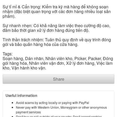
Sự tỉ mỉ & Cẩn trọng: Kiểm tra kỹ mã hàng để không soạn
nhầm (đặc biệt quan trọng với các đơn hàng nhiều loại sản
phẩm).
Sự nhanh nhẹn: Có khả năng làm việc theo cường độ cao,
đảm bảo thời gian xử lý đơn hàng đúng tiến độ.
Tinh thần trách nhiệm: Tuân thủ quy định về quy trình đóng
gói và bảo quản hàng hóa của cửa hàng.
Tags:
Soạn hàng, Dán nhãn, Nhân viên kho, Picker, Packer, Đóng
gói hàng hóa, Nhân viên vận đơn, Xử lý đơn hàng, Việc làm
kho, Vận hành kho vận.
Share
Useful information
Avoid scams by acting locally or paying with PayPal
Never pay with Western Union, Moneygram or other anonymous
payment services
Don't buy or sell outside of your country. Don't accept cashier