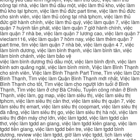
công tại nhà, việc làm thủ dầu một, việc làm thủ kho, việc làm
thủ kho tại tphcm, việc làm thủ đức part time, việc làm thủ đức
cho sinh viên, việc làm thủ công tại nhà tphcm, việc làm thủ
đức giờ hành chính, việc làm thủ quỹ, việc làm quận 7, việc làm
quận 7 huỳnh tấn phát, việc làm quận 7 giờ hành chính, việc
làm quận 7 nhà be, việc làm quận 7 lương cao, việc làm quận 7
vieclam116, việc làm quận 7 hôm nay, việc làm thêm quận 7
part time, tìm việc làm quận 7 nhà bè, việc làm quận 4 7, việc
làm bình dương, việc làm bình thạnh, việc làm bình tân, việc
làm bình chánh, việc làm bảo vệ
việc làm bình dương thủ dầu một, việc làm bình định, việc làm
bình sơn quảng ngãi, việc làm bình minh, Việc làm Bình Thạnh
cho sinh viên, Việc làm Bình Thạnh Part Time, Tìm việc làm D2
Bình Thạnh, Tìm việc làm Quận Bình Thạnh mới nhất, Việc làm
Bình Thạnh cho tốt, Tìm việc làm cho người lớn tuổi ở Bình
Thạnh, Tìm việc làm ở chợ Bà Chiểu, Tuyển công nhân ở Bình
Thạnh, việc làm, gg map, việc làm siêu thị, việc làm siêu thị
tphcm, việc làm siêu thị cần thơ, việc làm siêu thị quận 7, việc
làm siêu thị emart, việc làm siêu thị coopmart, việc làm siêu thị
đà nẵng, việc làm siêu thị go, việc làm siêu thị hà nội, việc làm
siêu thị điện máy chợ lớn, việc làm tgdd, việc làm tgdd cần
thơ, việc làm tgdd an giang, việc làm tgdd kiên giang, việc làm
tgdd tiền giang, việc làm tgdd bến tre, việc làm tgdd bình
dương, review việc làm tgdd, giờ làm việc tgdd, lịch làm việc