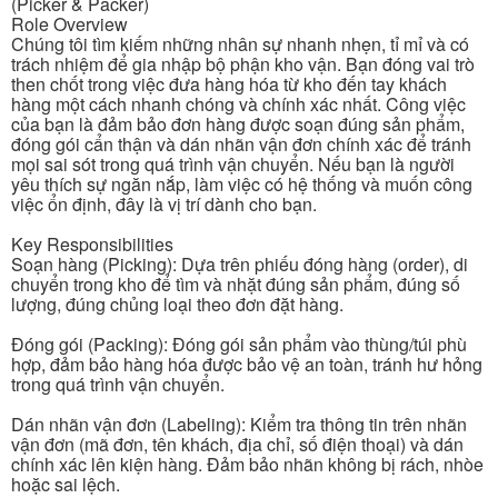
(Picker & Packer)
Role Overview
Chúng tôi tìm kiếm những nhân sự nhanh nhẹn, tỉ mỉ và có
trách nhiệm để gia nhập bộ phận kho vận. Bạn đóng vai trò
then chốt trong việc đưa hàng hóa từ kho đến tay khách
hàng một cách nhanh chóng và chính xác nhất. Công việc
của bạn là đảm bảo đơn hàng được soạn đúng sản phẩm,
đóng gói cẩn thận và dán nhãn vận đơn chính xác để tránh
mọi sai sót trong quá trình vận chuyển. Nếu bạn là người
yêu thích sự ngăn nắp, làm việc có hệ thống và muốn công
việc ổn định, đây là vị trí dành cho bạn.
Key Responsibilities
Soạn hàng (Picking): Dựa trên phiếu đóng hàng (order), di
chuyển trong kho để tìm và nhặt đúng sản phẩm, đúng số
lượng, đúng chủng loại theo đơn đặt hàng.
Đóng gói (Packing): Đóng gói sản phẩm vào thùng/túi phù
hợp, đảm bảo hàng hóa được bảo vệ an toàn, tránh hư hỏng
trong quá trình vận chuyển.
Dán nhãn vận đơn (Labeling): Kiểm tra thông tin trên nhãn
vận đơn (mã đơn, tên khách, địa chỉ, số điện thoại) và dán
chính xác lên kiện hàng. Đảm bảo nhãn không bị rách, nhòe
hoặc sai lệch.