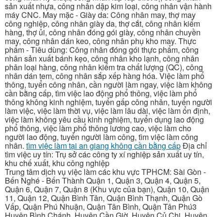
sản xuất nhựa, công nhân dập kim loại, công nhân vận hành
máy CNC. May mặc - Giày da: Công nhân may, thợ may
công nghiệp, công nhân giày da, thợ cắt, công nhân kiểm
hàng, thợ ủi, công nhân đóng gói giày, công nhân chuyền
may, công nhân dán keo, công nhân phụ kho may. Thực
phẩm - Tiêu dùng: Công nhân đóng gói thực phẩm, công
nhân sản xuất bánh kẹo, công nhân kho lạnh, công nhân
phân loại hàng, công nhân kiểm tra chất lượng (QC), công
nhân dán tem, công nhân sắp xếp hàng hóa. Việc làm phổ
thông, tuyển công nhân, cần người làm ngay, việc làm không
cần bằng cấp, tìm việc lao động phổ thông, việc làm phổ
thông không kinh nghiệm, tuyển gấp công nhân, tuyển người
làm việc, việc làm thời vụ, việc làm lâu dài, việc làm ổn định,
việc làm không yêu cầu kinh nghiệm, tuyển dụng lao động
phổ thông, việc làm phổ thông lương cao, việc làm cho
người lao động, tuyển người làm công, tìm việc làm công
nhân.
tìm việc làm tại an giang không cần bằng cấp
Địa chỉ
tìm việc uy tín: Trụ sở các công ty xí nghiệp sản xuất uy tín,
khu chế xuất, khu công nghiệp
Trung tâm dịch vụ việc làm các khu vực TPHCM: Sài Gòn -
Bến Nghé - Bến Thành Quận 1, Quận 3, Quận 4, Quận 5,
Quận 6, Quận 7, Quận 8 (Khu vực của bạn), Quận 10, Quận
11, Quận 12, Quận Bình Tân, Quận Bình Thạnh, Quận Gò
Vấp, Quận Phú Nhuận, Quận Tân Bình, Quận Tân Phú3
Huyện Bình Chánh, Huyện Cần Giờ, Huyện Củ Chi, Huyện