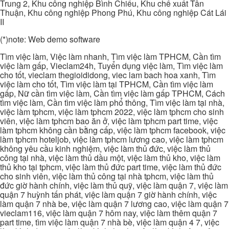
Trung 2, Khu công nghiệp Bình Chiểu, Khu chế xuất Tân
Thuận, Khu công nghiệp Phong Phú, Khu công nghiệp Cát Lái
II
(*)note: Web demo software
Tìm việc làm, Việc làm nhanh, Tìm việc làm TPHCM, Cần tìm
việc làm gấp, Vieclam24h, Tuyển dụng việc làm, Tìm việc làm
cho tốt, vieclam thegioididong, viec lam bach hoa xanh, Tìm
việc làm cho tốt, Tìm việc làm tại TPHCM, Cần tìm việc làm
gấp, Nữ cần tìm việc làm, Cần tìm việc làm gấp TPHCM, Cách
tìm việc làm, Cần tìm việc làm phổ thông, Tìm việc làm tại nhà,
việc làm tphcm, việc làm tphcm 2022, việc làm tphcm cho sinh
viên, việc làm tphcm bao ăn ở, việc làm tphcm part time, việc
làm tphcm không cần bằng cấp, việc làm tphcm facebook, việc
làm tphcm hoteljob, việc làm tphcm lương cao, việc làm tphcm
không yêu cầu kinh nghiệm, việc làm thủ đức, việc làm thủ
công tại nhà, việc làm thủ dầu một, việc làm thủ kho, việc làm
thủ kho tại tphcm, việc làm thủ đức part time, việc làm thủ đức
cho sinh viên, việc làm thủ công tại nhà tphcm, việc làm thủ
đức giờ hành chính, việc làm thủ quỹ, việc làm quận 7, việc làm
quận 7 huỳnh tấn phát, việc làm quận 7 giờ hành chính, việc
làm quận 7 nhà be, việc làm quận 7 lương cao, việc làm quận 7
vieclam116, việc làm quận 7 hôm nay, việc làm thêm quận 7
part time, tìm việc làm quận 7 nhà bè, việc làm quận 4 7, việc