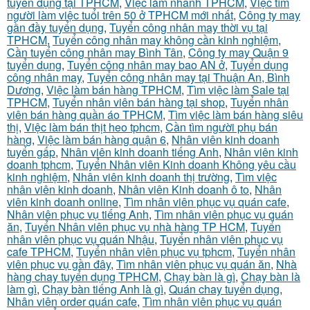
tuyển dụng tại TPHCM
,
Việc làm nhanh TPHCM
,
Việc tìm
người làm việc tuổi trên 50 ở TPHCM mới nhất
,
Công ty may
gần đầy tuyển dụng
,
Tuyển công nhân may thời vụ tại
TPHCM
,
Tuyển công nhân may không cần kinh nghiệm
,
Cần tuyển công nhân may Bình Tân
,
Công ty may Quận 9
tuyển dụng
,
Tuyển công nhân may bao AN ở
,
Tuyển dụng
công nhân may
,
Tuyển công nhân may tại Thuận An, Bình
Dương
,
Việc làm bán hàng TPHCM
,
Tìm việc làm Sale tại
TPHCM
,
Tuyển nhân viên bán hàng tại shop
,
Tuyển nhân
viên bán hàng quần áo TPHCM
,
Tìm việc làm bán hàng siêu
thị
,
Việc làm bán thịt heo tphcm
,
Cần tìm người phụ bán
hàng
,
Việc làm bán hàng quận 6
,
Nhân viên kinh doanh
tuyển gấp
,
Nhân viên kinh doanh tiếng Anh
,
Nhân viên kinh
doanh tphcm
,
Tuyển Nhân viên Kinh doanh Không yêu cầu
kinh nghiệm
,
Nhân viên kinh doanh thị trường
,
Tìm việc
nhân viên kinh doanh
,
Nhân viên Kinh doanh ô to
,
Nhân
viên kinh doanh online
,
Tìm nhân viên phục vụ quán cafe
,
Nhân viên phục vụ tiếng Anh
,
Tìm nhân viên phục vụ quán
ăn
,
Tuyển Nhân viên phục vụ nhà hàng TP HCM
,
Tuyển
nhân viên phục vụ quán Nhậu
,
Tuyển nhân viên phục vụ
cafe TPHCM
,
Tuyển nhân viên phục vụ tphcm
,
Tuyển nhân
viên phục vụ gần đây
,
Tìm nhân viên phục vụ quán ăn
,
Nhà
hàng chay tuyển dụng TPHCM
,
Chạy bàn là gì
,
Chạy bàn là
làm gì
,
Chạy bàn tiếng Anh là gì
,
Quán chay tuyển dụng
,
Nhân viên order quán cafe
,
Tìm nhân viên phục vụ quán