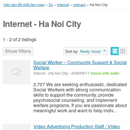
Việc làm tốt chốt làm ngay
»
En
»
Internet
»
vietnam
»
Ha Noi City
Internet - Ha Noi City
1 - 2 of 2 listings
Listings
Show filters
Sort by:
Newly listed
Social Worker – Community Support & Social
Welfare
Internet
-
(Ha Noi City)
-
2026/06/11
Check with seller
2,707 We are seeking enthusiastic, dedicated
Social Workers with strong communication
skills to support the community, provide
psychosocial counseling, and implement
welfare programs. If you are passionate about
meaningful work and want to help indiv...
Video Advertising Production Staff / Video