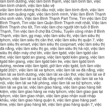
làm bình dương, việc làm bình thạnh, việc làm bình tân, việc
làm bình chánh, việc làm bảo vệ
việc làm bình dương thủ dầu một, việc làm bình định, việc làm
bình sơn quảng ngãi, việc làm bình minh, Việc làm Bình Thạnh
cho sinh viên, Việc làm Bình Thạnh Part Time, Tìm việc làm D2
Bình Thạnh, Tìm việc làm Quận Bình Thạnh mới nhất, Việc làm
Bình Thạnh cho tốt, Tìm việc làm cho người lớn tuổi ở Bình
Thạnh, Tìm việc làm ở chợ Bà Chiểu, Tuyển công nhân ở Bình
Thạnh, việc làm, gg map, việc làm siêu thị, việc làm siêu thị
tphcm, việc làm siêu thị cần thơ, việc làm siêu thị quận 7, việc
làm siêu thị emart, việc làm siêu thị coopmart, việc làm siêu thị
đà nẵng, việc làm siêu thị go, việc làm siêu thị hà nội, việc làm
siêu thị điện máy chợ lớn, việc làm tgdd, việc làm tgdd cần
thơ, việc làm tgdd an giang, việc làm tgdd kiên giang, việc làm
tgdd tiền giang, việc làm tgdd bến tre, việc làm tgdd bình
dương, review việc làm tgdd, giờ làm việc tgdd, lịch làm việc
tgdd 2021, việc làm lái xe tphcm, việc làm lái xe đà nẵng, việc
làm lái xe bình dương, việc làm lái xe cần thơ, việc làm lái xe ở
tphcm, việc làm lái xe b2 đà nẵng mới nhất, việc làm lái xe hà
nội, việc làm lái xe hải phòng, việc làm lái xe b2 tphcm, việc
làm lái xe gia lai, việc làm giao hàng, việc làm giao hàng tiết
kiệm, việc làm giao hàng xe máy tphcm, việc làm giao gas tại
tphcm, việc làm giao nhận, việc làm giao nhận xuất nhập
khẩu, việc làm giao hàng quận 6, việc làm giao hàng part
time, việc làm giao hàng tết, việc làm giao hàng quận 7, việc