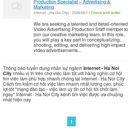
Production Specialist – Advertising &
Marketing
Internet
-
(Ha Noi City)
-
2026/06/11
Check with seller
We are seeking a talented and detail-oriented
Video Advertising Production Staff member to
join our creative marketing team. In this role,
you will play a key part in conceptualizing,
shooting, editing, and delivering high-impact
video advertisements...
Thông báo tuyển dụng nhân sự ngành
Internet - Ha Noi
City
nhiều vị trí trên chợ việc làm tốt với hàng nghìn cơ hội
tìm việc làm phù hợp nhanh chóng tại Internet - Ha Noi City .
Cách tìm kiếm cơ hôi việc làm nhanh nhất lương cao, phúc
lợi tốt "mạng đào tạo - việc làm uy tín cơ hội tốt chốt làm
ngay" Internet - Ha Noi City kênh tìm việc được ưa chuộng
nhất hiện nay
1