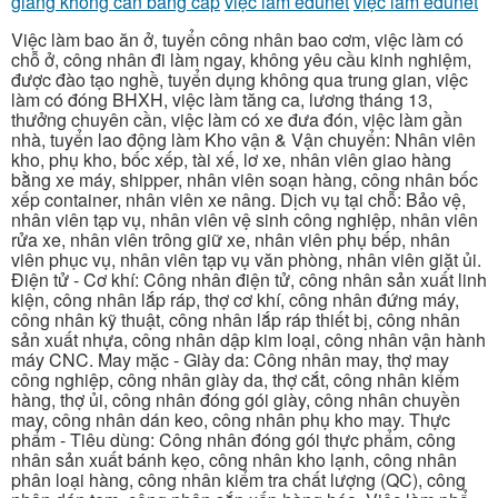
giang không cần bằng cấp
việc làm edunet
việc làm edunet
Việc làm bao ăn ở, tuyển công nhân bao cơm, việc làm có
chỗ ở, công nhân đi làm ngay, không yêu cầu kinh nghiệm,
được đào tạo nghề, tuyển dụng không qua trung gian, việc
làm có đóng BHXH, việc làm tăng ca, lương tháng 13,
thưởng chuyên cần, việc làm có xe đưa đón, việc làm gần
nhà, tuyển lao động làm Kho vận & Vận chuyển: Nhân viên
kho, phụ kho, bốc xếp, tài xế, lơ xe, nhân viên giao hàng
bằng xe máy, shipper, nhân viên soạn hàng, công nhân bốc
xếp container, nhân viên xe nâng. Dịch vụ tại chỗ: Bảo vệ,
nhân viên tạp vụ, nhân viên vệ sinh công nghiệp, nhân viên
rửa xe, nhân viên trông giữ xe, nhân viên phụ bếp, nhân
viên phục vụ, nhân viên tạp vụ văn phòng, nhân viên giặt ủi.
Điện tử - Cơ khí: Công nhân điện tử, công nhân sản xuất linh
kiện, công nhân lắp ráp, thợ cơ khí, công nhân đứng máy,
công nhân kỹ thuật, công nhân lắp ráp thiết bị, công nhân
sản xuất nhựa, công nhân dập kim loại, công nhân vận hành
máy CNC. May mặc - Giày da: Công nhân may, thợ may
công nghiệp, công nhân giày da, thợ cắt, công nhân kiểm
hàng, thợ ủi, công nhân đóng gói giày, công nhân chuyền
may, công nhân dán keo, công nhân phụ kho may. Thực
phẩm - Tiêu dùng: Công nhân đóng gói thực phẩm, công
nhân sản xuất bánh kẹo, công nhân kho lạnh, công nhân
phân loại hàng, công nhân kiểm tra chất lượng (QC), công