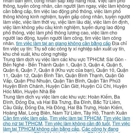
nhân dán tem, công nhân sắp xếp hàng hóa. Việc làm phổ
thông, tuyển công nhân, cần người làm ngay, việc làm không
cần bằng cấp, tìm việc lao động phổ thông, việc làm phổ
thông không kinh nghiệm, tuyển gấp công nhân, tuyển người
làm việc, việc làm thời vụ, việc làm lâu dài, việc làm ổn định,
việc làm không yêu cầu kinh nghiệm, tuyển dụng lao động
phổ thông, việc làm phổ thông lương cao, việc làm cho
người lao động, tuyển người làm công, tìm việc làm công
nhân.
tìm việc làm tại an giang không cần bằng cấp
Địa chỉ
tìm việc uy tín: Trụ sở các công ty xí nghiệp sản xuất uy tín,
khu chế xuất, khu công nghiệp
Trung tâm dịch vụ việc làm các khu vực TPHCM: Sài Gòn -
Bến Nghé - Bến Thành Quận 1, Quận 3, Quận 4, Quận 5,
Quận 6, Quận 7, Quận 8 (Khu vực của bạn), Quận 10, Quận
11, Quận 12, Quận Bình Tân, Quận Bình Thạnh, Quận Gò
Vấp, Quận Phú Nhuận, Quận Tân Bình, Quận Tân Phú3
Huyện Bình Chánh, Huyện Cần Giờ, Huyện Củ Chi, Huyện
Hóc Môn, Huyện Nhà Bè
Trung tâm dịch vụ việc làm các khu vực: Hoàn Kiếm, Ba
Đình, Đống Đa, và Hai Bà Trưng, Ba Đình, Bắc Từ Liêm,
Cầu Giấy, Đống Đa, Hà Đông, Hai Bà Trưng, Hoàn Kiếm,
Hoàng Mai, Long Biên, Nam Từ Liêm, Tây Hồ, Thanh Xuân
Cần tìm việc làm gấp
,
Tìm việc làm tại TPHCM
,
Tìm việc làm
cho nữ tại TPHCM
,
Tìm việc làm không cần độ tuổi
,
Tìm việc
làm tại TPHCM không cần bằng cấp
,
Các công ty đang