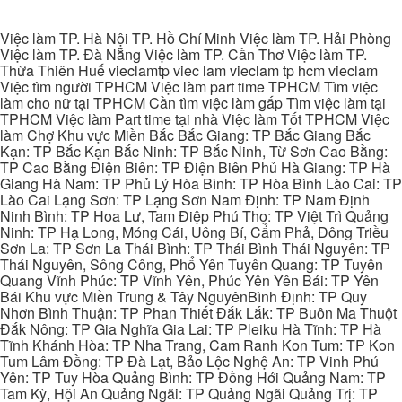
Việc làm TP. Hà Nội TP. Hồ Chí Minh Việc làm TP. Hải Phòng
Việc làm TP. Đà Nẵng Việc làm TP. Cần Thơ Việc làm TP.
Thừa Thiên Huế vieclamtp viec lam vieclam tp hcm vieclam
Việc tìm người TPHCM Việc làm part time TPHCM Tìm việc
làm cho nữ tại TPHCM Cần tìm việc làm gấp Tìm việc làm tại
TPHCM Việc làm Part time tại nhà Việc làm Tốt TPHCM Việc
làm Chợ Khu vực Miền Bắc Bắc Giang: TP Bắc Giang Bắc
Kạn: TP Bắc Kạn Bắc Ninh: TP Bắc Ninh, Từ Sơn Cao Bằng:
TP Cao Bằng Điện Biên: TP Điện Biên Phủ Hà Giang: TP Hà
Giang Hà Nam: TP Phủ Lý Hòa Bình: TP Hòa Bình Lào Cai: TP
Lào Cai Lạng Sơn: TP Lạng Sơn Nam Định: TP Nam Định
Ninh Bình: TP Hoa Lư, Tam Điệp Phú Thọ: TP Việt Trì Quảng
Ninh: TP Hạ Long, Móng Cái, Uông Bí, Cẩm Phả, Đông Triều
Sơn La: TP Sơn La Thái Bình: TP Thái Bình Thái Nguyên: TP
Thái Nguyên, Sông Công, Phổ Yên Tuyên Quang: TP Tuyên
Quang Vĩnh Phúc: TP Vĩnh Yên, Phúc Yên Yên Bái: TP Yên
Bái Khu vực Miền Trung & Tây NguyênBình Định: TP Quy
Nhơn Bình Thuận: TP Phan Thiết Đắk Lắk: TP Buôn Ma Thuột
Đắk Nông: TP Gia Nghĩa Gia Lai: TP Pleiku Hà Tĩnh: TP Hà
Tĩnh Khánh Hòa: TP Nha Trang, Cam Ranh Kon Tum: TP Kon
Tum Lâm Đồng: TP Đà Lạt, Bảo Lộc Nghệ An: TP Vinh Phú
Yên: TP Tuy Hòa Quảng Bình: TP Đồng Hới Quảng Nam: TP
Tam Kỳ, Hội An Quảng Ngãi: TP Quảng Ngãi Quảng Trị: TP