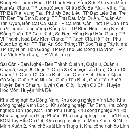
Đông Hà Thanh Hóa: TP Thanh Hóa, Sầm Sơn Khu vực Miền
NamAn Giang: TP Long Xuyên, Châu Đốc Bà Rịa – Vũng Tàu:
TP Bà Rịa, Vũng Tàu, Phú Mỹ Bạc Liêu: TP Bạc Liêu Bến Tre:
TP Bến Tre Bình Dương: TP Thủ Dầu Một, Dĩ An, Thuận An,
Tân Uyên, Bến Cát Cà Mau: TP Cà Mau Cần Thơ: TP Cần Thơ
(trực thuộc Trung ương) Đồng Nai: TP Biên Hòa, Long Khánh
Đồng Tháp: TP Cao Lãnh, Sa Đéc, Hồng Ngự Hậu Giang: TP
Vị Thanh, Ngã Bảy Kiên Giang: TP Rạch Giá, Hà Tiên, Phú
Quốc Long An: TP Tân An Sóc Trăng: TP Sóc Trăng Tây Ninh:
TP Tây Ninh Tiền Giang: TP Mỹ Tho, Gò Công Trà Vinh: TP
Trà Vinh Vĩnh Long: TP Vĩnh Long
Sài Gòn - Bến Nghé - Bến Thành Quận 1, Quận 3, Quận 4,
Quận 5, Quận 6, Quận 7, Quận 8 (Khu vực của bạn), Quận 10,
Quận 11, Quận 12, Quận Bình Tân, Quận Bình Thạnh, Quận
Gò Vấp, Quận Phú Nhuận, Quận Tân Bình, Quận Tân Phú3
Huyện Bình Chánh, Huyện Cần Giờ, Huyện Củ Chi, Huyện
Hóc Môn, Huyện Nhà Bè
Khu công nghiệp Đông Nam, Khu công nghiệp Vĩnh Lộc, Khu
công nghiệp Vĩnh Lộc 3, Khu công nghiệp Tân Bình, Khu công
nghiệp Tân Tạo, KCN Tân Phú Trung, Khu công nghiệp An Hạ,
Khu công nghiệp Hiệp Phước, Khu công nghiệp Tân Thới Hiệp,
KCN Tây Bắc Củ Chi, Khu công nghiệp Lê Minh Xuân, KCN Lê
Minh Xuân 2, Khu chế xuất Linh Trung 1, Khu công nghiệp Linh