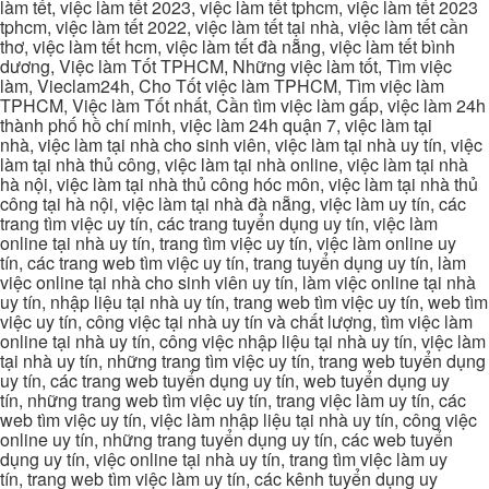
làm tết, việc làm tết 2023, việc làm tết tphcm, việc làm tết 2023
tphcm, việc làm tết 2022, việc làm tết tại nhà, việc làm tết cần
thơ, việc làm tết hcm, việc làm tết đà nẵng, việc làm tết bình
dương, Việc làm Tốt TPHCM, Những việc làm tốt, Tìm việc
làm, Vieclam24h, Cho Tốt việc làm TPHCM, Tìm việc làm
TPHCM, Việc làm Tốt nhất, Cần tìm việc làm gấp, việc làm 24h
thành phố hồ chí minh, việc làm 24h quận 7, việc làm tại
nhà, việc làm tại nhà cho sinh viên, việc làm tại nhà uy tín, việc
làm tại nhà thủ công, việc làm tại nhà online, việc làm tại nhà
hà nội, việc làm tại nhà thủ công hóc môn, việc làm tại nhà thủ
công tại hà nội, việc làm tại nhà đà nẵng, việc làm uy tín, các
trang tìm việc uy tín, các trang tuyển dụng uy tín, việc làm
online tại nhà uy tín, trang tìm việc uy tín, việc làm online uy
tín, các trang web tìm việc uy tín, trang tuyển dụng uy tín, làm
việc online tại nhà cho sinh viên uy tín, làm việc online tại nhà
uy tín, nhập liệu tại nhà uy tín, trang web tìm việc uy tín, web tìm
việc uy tín, công việc tại nhà uy tín và chất lượng, tìm việc làm
online tại nhà uy tín, công việc nhập liệu tại nhà uy tín, việc làm
tại nhà uy tín, những trang tìm việc uy tín, trang web tuyển dụng
uy tín, các trang web tuyển dụng uy tín, web tuyển dụng uy
tín, những trang web tìm việc uy tín, trang việc làm uy tín, các
web tìm việc uy tín, việc làm nhập liệu tại nhà uy tín, công việc
online uy tín, những trang tuyển dụng uy tín, các web tuyển
dụng uy tín, việc online tại nhà uy tín, trang tìm việc làm uy
tín, trang web tìm việc làm uy tín, các kênh tuyển dụng uy