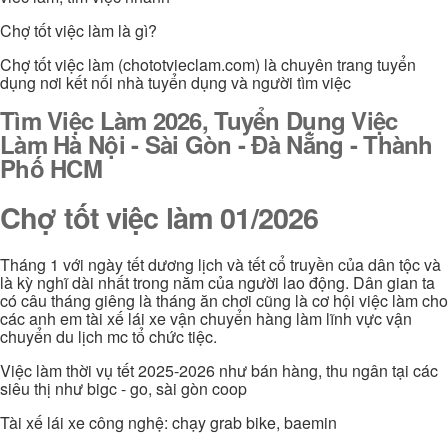
Chợ tốt việc làm là gì?
Chợ tốt việc làm (chototvieclam.com) là chuyên trang tuyển
dụng nơi kết nối nhà tuyển dụng và người tìm việc
Tìm Việc Làm 2026, Tuyển Dụng Việc
Làm Hà Nội - Sài Gòn - Đà Nẵng - Thành
Phố HCM
Chợ tốt việc làm 01/2026
Tháng 1 với ngày tết dương lịch và tết cổ truyền của dân tộc và
là kỳ nghĩ dài nhất trong năm của người lao động. Dân gian ta
có câu tháng giêng là tháng ăn chơi cũng là cơ hội việc làm cho
các anh em tài xế lái xe vận chuyển hàng làm lĩnh vực vận
chuyển du lịch mc tổ chức tiệc.
Việc làm thời vụ tết 2025-2026 như bán hàng, thu ngân tại các
siêu thị như bigc - go, sài gòn coop
Tài xế lái xe công nghệ: chạy grab bike, baemin