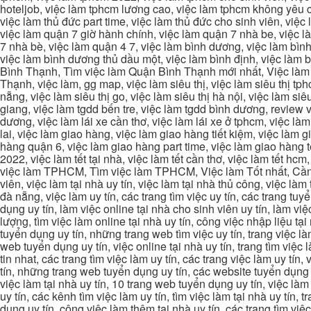
hoteljob, việc làm tphcm lương cao, việc làm tphcm không yêu cầ
việc làm thủ đức part time, việc làm thủ đức cho sinh viên, việc
việc làm quận 7 giờ hành chính, việc làm quận 7 nhà be, việc l
7 nhà bè, việc làm quận 4 7, việc làm bình dương, việc làm bình
việc làm bình dương thủ dầu một, việc làm bình định, việc làm
Bình Thạnh, Tìm việc làm Quận Bình Thạnh mới nhất, Việc làm 
Thạnh, việc làm, gg map, việc làm siêu thị, việc làm siêu thị tphc
nẵng, việc làm siêu thị go, việc làm siêu thị hà nội, việc làm si
giang, việc làm tgdd bến tre, việc làm tgdd bình dương, review vi
dương, việc làm lái xe cần thơ, việc làm lái xe ở tphcm, việc làm
lai, việc làm giao hàng, việc làm giao hàng tiết kiệm, việc làm
hàng quận 6, việc làm giao hàng part time, việc làm giao hàng tết
2022, việc làm tết tại nhà, việc làm tết cần thơ, việc làm tết 
việc làm TPHCM, Tìm việc làm TPHCM, Việc làm Tốt nhất, Cần tì
viên, việc làm tại nhà uy tín, việc làm tại nhà thủ công, việc làm
đà nẵng, việc làm uy tín, các trang tìm việc uy tín, các trang tuyể
dụng uy tín, làm việc online tại nhà cho sinh viên uy tín, làm việc
lượng, tìm việc làm online tại nhà uy tín, công việc nhập liệu tại
tuyển dụng uy tín, những trang web tìm việc uy tín, trang việc làm
web tuyển dụng uy tín, việc online tại nhà uy tín, trang tìm việc 
tin nhat, các trang tìm việc làm uy tín, các trang việc làm uy tín,
tín, những trang web tuyển dụng uy tín, các website tuyển dụng uy
việc làm tại nhà uy tín, 10 trang web tuyển dụng uy tín, việc làm 
uy tín, các kênh tìm việc làm uy tín, tìm việc làm tại nhà uy tín, 
dụng uy tín, công việc làm thêm tại nhà uy tín, các trang tìm việ