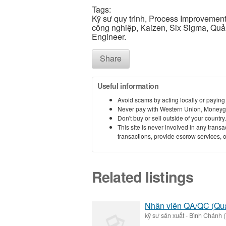
Tags:
Kỹ sư quy trình, Process Improvement
công nghiệp, Kaizen, Six Sigma, Quản 
Engineer.
Share
Useful information
Avoid scams by acting locally or paying
Never pay with Western Union, Moneyg
Don't buy or sell outside of your countr
This site is never involved in any tran
transactions, provide escrow services, or 
Related listings
Nhân viên QA/QC (Qual
kỹ sư sản xuất
-
Bình Chánh (