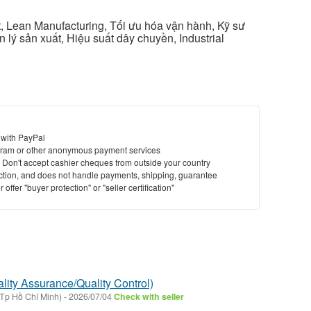
, Lean Manufacturing, Tối ưu hóa vận hành, Kỹ sư
lý sản xuất, Hiệu suất dây chuyền, Industrial
 with PayPal
ram or other anonymous payment services
y. Don't accept cashier cheques from outside your country
saction, and does not handle payments, shipping, guarantee
offer "buyer protection" or "seller certification"
ity Assurance/Quality Control)
Tp Hồ Chí Minh)
-
2026/07/04
Check with seller