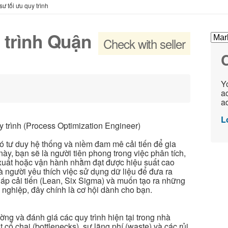
sư tối ưu quy trình
 trình Quận
Check with seller
C
Yo
ac
ad
L
y trình (Process Optimization Engineer)
có tư duy hệ thống và niềm đam mê cải tiến để gia
này, bạn sẽ là người tiên phong trong việc phân tích,
n xuất hoặc vận hành nhằm đạt được hiệu suất cao
là người yêu thích việc sử dụng dữ liệu để đưa ra
áp cải tiến (Lean, Six Sigma) và muốn tạo ra những
 nghiệp, đây chính là cơ hội dành cho bạn.
ờng và đánh giá các quy trình hiện tại trong nhà
cổ chai (bottlenecks), sự lãng phí (waste) và các rủi