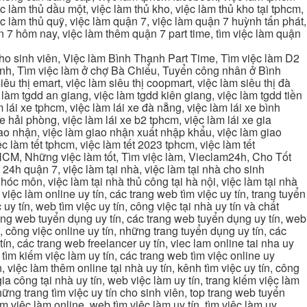
 làm thủ dầu một, việc làm thủ kho, việc làm thủ kho tại tphcm,
ệc làm thủ quỹ, việc làm quận 7, việc làm quận 7 huỳnh tấn phát,
 7 hôm nay, việc làm thêm quận 7 part time, tìm việc làm quận
cho sinh viên, Việc làm Bình Thạnh Part Time, Tìm việc làm D2
ạnh, Tìm việc làm ở chợ Bà Chiểu, Tuyển công nhân ở Bình
iêu thị emart, việc làm siêu thị coopmart, việc làm siêu thị đà
c làm tgdd an giang, việc làm tgdd kiên giang, việc làm tgdd tiền
 lái xe tphcm, việc làm lái xe đà nẵng, việc làm lái xe bình
xe hải phòng, việc làm lái xe b2 tphcm, việc làm lái xe gia
giao nhận, việc làm giao nhận xuất nhập khẩu, việc làm giao
c làm tết tphcm, việc làm tết 2023 tphcm, việc làm tết
 TPHCM, Những việc làm tốt, Tìm việc làm, Vieclam24h, Cho Tốt
4h quận 7, việc làm tại nhà, việc làm tại nhà cho sinh
g hóc môn, việc làm tại nhà thủ công tại hà nội, việc làm tại nhà
, việc làm online uy tín, các trang web tìm việc uy tín, trang tuyển
 uy tín, web tìm việc uy tín, công việc tại nhà uy tín và chất
 trang web tuyển dụng uy tín, các trang web tuyển dụng uy tín, web
n, công việc online uy tín, những trang tuyển dụng uy tín, các
tín, các trang web freelancer uy tín, viec lam online tai nha uy
ng tìm kiếm việc làm uy tín, các trang web tìm việc online uy
, việc làm thêm online tại nhà uy tín, kênh tìm việc uy tín, công
gia công tại nhà uy tín, web việc làm uy tín, trang kiếm việc làm
 những trang tìm việc uy tín cho sinh viên, top trang web tuyển
ìm việc làm online, web tìm việc làm uy tín, tìm việc làm uy