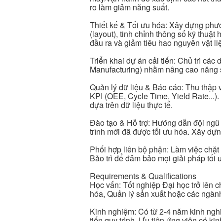
ro làm giảm năng suất.
Thiết kế & Tối ưu hóa: Xây dựng phương
(layout), tinh chỉnh thông số kỹ thuậ
đầu ra và giảm tiêu hao nguyên vật li
Triển khai dự án cải tiến: Chủ trì các
Manufacturing) nhằm nâng cao năng 
Quản lý dữ liệu & Báo cáo: Thu thập v
KPI (OEE, Cycle Time, Yield Rate...).
dựa trên dữ liệu thực tế.
Đào tạo & Hỗ trợ: Hướng dẫn đội ngũ 
trình mới đã được tối ưu hóa. Xây dự
Phối hợp liên bộ phận: Làm việc chặt
Bảo trì để đảm bảo mọi giải pháp tối 
Requirements & Qualifications
Học vấn: Tốt nghiệp Đại học trở lên 
hóa, Quản lý sản xuất hoặc các ngành
Kinh nghiệm: Có từ 2-4 năm kinh nghi
tiến quy trình. Ưu tiên ứng viên có k