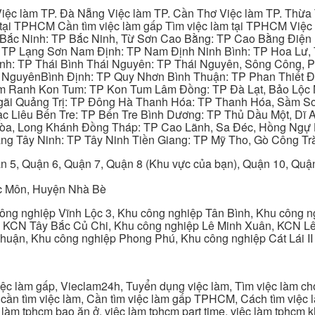
iệc làm TP. Đà Nẵng Việc làm TP. Cần Thơ Việc làm TP. Thừa T
ại TPHCM Cần tìm việc làm gấp Tìm việc làm tại TPHCM Việc 
 Bắc Ninh: TP Bắc Ninh, Từ Sơn Cao Bằng: TP Cao Bằng Điện
: TP Lạng Sơn Nam Định: TP Nam Định Ninh Bình: TP Hoa Lư, 
Bình: TP Thái Bình Thái Nguyên: TP Thái Nguyên, Sông Công,
y NguyênBình Định: TP Quy Nhơn Bình Thuận: TP Phan Thiết Đ
am Ranh Kon Tum: TP Kon Tum Lâm Đồng: TP Đà Lạt, Bảo Lộc
gãi Quảng Trị: TP Đông Hà Thanh Hóa: TP Thanh Hóa, Sầm S
ạc Liêu Bến Tre: TP Bến Tre Bình Dương: TP Thủ Dầu Một, Dĩ
 Hòa, Long Khánh Đồng Tháp: TP Cao Lãnh, Sa Đéc, Hồng Ngự 
ng Tây Ninh: TP Tây Ninh Tiền Giang: TP Mỹ Tho, Gò Công Trà
n 5, Quận 6, Quận 7, Quận 8 (Khu vực của bạn), Quận 10, Qu
c Môn, Huyện Nhà Bè
ng nghiệp Vĩnh Lộc 3, Khu công nghiệp Tân Bình, Khu công n
 KCN Tây Bắc Củ Chi, Khu công nghiệp Lê Minh Xuân, KCN Lê 
Thuận, Khu công nghiệp Phong Phú, Khu công nghiệp Cát Lái II
c làm gấp, Vieclam24h, Tuyển dụng việc làm, Tìm việc làm cho 
cần tìm việc làm, Cần tìm việc làm gấp TPHCM, Cách tìm việc là
c làm tphcm bao ăn ở, việc làm tphcm part time, việc làm tphcm