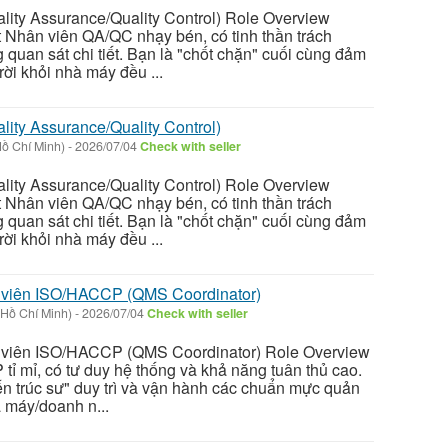
ity Assurance/Quality Control) Role Overview
t Nhân viên QA/QC nhạy bén, có tinh thần trách
quan sát chi tiết. Bạn là "chốt chặn" cuối cùng đảm
ời khỏi nhà máy đều ...
ity Assurance/Quality Control)
ồ Chí Minh)
-
2026/07/04
Check with seller
ity Assurance/Quality Control) Role Overview
t Nhân viên QA/QC nhạy bén, có tinh thần trách
quan sát chi tiết. Bạn là "chốt chặn" cuối cùng đảm
ời khỏi nhà máy đều ...
n viên ISO/HACCP (QMS Coordinator)
Hồ Chí Minh)
-
2026/07/04
Check with seller
n viên ISO/HACCP (QMS Coordinator) Role Overview
ỉ mỉ, có tư duy hệ thống và khả năng tuân thủ cao.
iến trúc sư" duy trì và vận hành các chuẩn mực quản
à máy/doanh n...