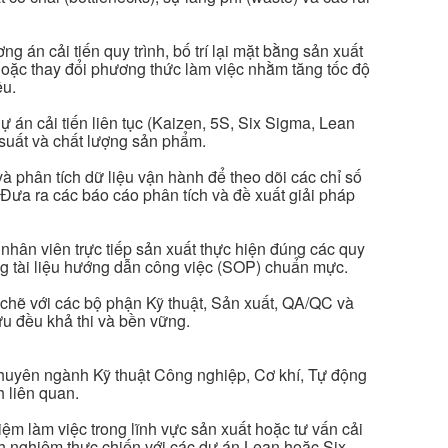
 án cải tiến quy trình, bố trí lại mặt bằng sản xuất
t hoặc thay đổi phương thức làm việc nhằm tăng tốc độ
ệu.
 dự án cải tiến liên tục (Kaizen, 5S, Six Sigma, Lean
suất và chất lượng sản phẩm.
à phân tích dữ liệu vận hành để theo dõi các chỉ số
 Đưa ra các báo cáo phân tích và đề xuất giải pháp
nhân viên trực tiếp sản xuất thực hiện đúng các quy
ng tài liệu hướng dẫn công việc (SOP) chuẩn mực.
 chẽ với các bộ phận Kỹ thuật, Sản xuất, QA/QC và
ưu đều khả thi và bền vững.
chuyên ngành Kỹ thuật Công nghiệp, Cơ khí, Tự động
 liên quan.
ệm làm việc trong lĩnh vực sản xuất hoặc tư vấn cải
inh nghiệm thực chiến với các dự án Lean hoặc Six