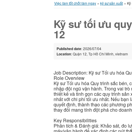
Việc làm tốt chốt làm ngay
»
kỹ sư sản xuất
»
Kỹ 
Kỹ sư tối ưu quy
12
Published date
: 2026/07/04
Location
: Quận 12, Tp Hồ Chí Minh, vietnam
Job Description: Kỹ sư Tối ưu hóa Qu
Role Overview
Kỹ sư Tối ưu hóa Quy trình sắc bén, 
nhập đội ngũ vận hành. Trong vai trò 
thiết kế và tinh gọn các quy trình sả
nhất với chi phí tối ưu nhất. Nếu bạn 
quyết định, thành thạo các phương ph
thay đổi mang tính đột phá cho doanh
Key Responsibilities
Phân tích & Đánh giá: Khảo sát, đo lư
máy/vận hành để xác định các nút thắt 