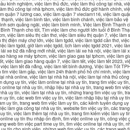
u kinh nghiệm, việc làm thủ đức, việc làm thủ công tại nhà, việc
 làm thủ công tại nhà tphcm, việc làm thủ đức giờ hành chính, vi
àm quận 7 lương cao, việc làm quận 7 vieclam116, việc làm quận
 thạnh, việc làm bình tân, việc làm bình chánh, việc làm bảo vệ
 bình sơn quảng ngãi, việc làm bình minh, Việc làm Bình Thạnh 
Bình Thạnh cho tốt, Tìm việc làm cho người lớn tuổi ở Bình Th
m, việc làm siêu thị cần thơ, việc làm siêu thị quận 7, việc làm s
êu thị điện máy chợ lớn, việc làm tgdd, việc làm tgdd cần thơ, việ
ệc làm tgdd, giờ làm việc tgdd, lịch làm việc tgdd 2021, việc làm
 lái xe b2 đà nẵng mới nhất, việc làm lái xe hà nội, việc làm lái 
 giao hàng xe máy tphcm, việc làm giao gas tại tphcm, việc làm 
, việc làm giao hàng quận 7, việc làm tết, việc làm tết 2023, việ
hcm, việc làm tết đà nẵng, việc làm tết bình dương, Việc làm Tốt
m việc làm gấp, việc làm 24h thành phố hồ chí minh, việc làm 2
 tại nhà online, việc làm tại nhà hà nội, việc làm tại nhà thủ côn
n dụng uy tín, việc làm online tại nhà uy tín, trang tìm việc uy tín
 online tại nhà uy tín, nhập liệu tại nhà uy tín, trang web tìm việc
 nhà uy tín, việc làm tại nhà uy tín, những trang tìm việc uy tín,
 uy tín, các web tìm việc uy tín, việc làm nhập liệu tại nhà uy tí
làm uy tín, trang web tìm việc làm uy tín, các kênh tuyển dụng uy 
 việc làm gia công tại nhà uy tín, website tìm việc uy tín, các tra
 tín, việc làm thêm tại nhà uy tín, trang tìm kiếm việc làm uy tín
online uy tín thu nhập ổn định, tìm việc online uy tín, công việc 
trang web tìm việc part time uy tín, tìm việc online tại nhà uy tín,
c uy tín cho sinh viên, những web tìm việc uy tín, các trang web t