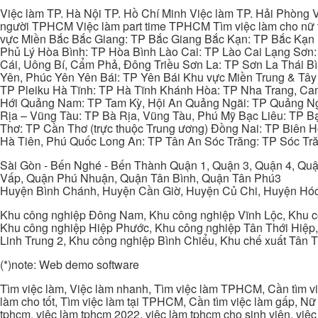
Việc làm TP. Hà Nội TP. Hồ Chí Minh Việc làm TP. Hải Phòng V
người TPHCM Việc làm part time TPHCM Tìm việc làm cho nữ t
vực Miền Bắc Bắc Giang: TP Bắc Giang Bắc Kạn: TP Bắc Kạn
Phủ Lý Hòa Bình: TP Hòa Bình Lào Cai: TP Lào Cai Lạng Sơn
Cái, Uông Bí, Cẩm Phả, Đông Triều Sơn La: TP Sơn La Thái 
Yên, Phúc Yên Yên Bái: TP Yên Bái Khu vực Miền Trung & Tâ
TP Pleiku Hà Tĩnh: TP Hà Tĩnh Khánh Hòa: TP Nha Trang, C
Hới Quảng Nam: TP Tam Kỳ, Hội An Quảng Ngãi: TP Quảng N
Rịa – Vũng Tàu: TP Bà Rịa, Vũng Tàu, Phú Mỹ Bạc Liêu: TP B
Thơ: TP Cần Thơ (trực thuộc Trung ương) Đồng Nai: TP Biên
Hà Tiên, Phú Quốc Long An: TP Tân An Sóc Trăng: TP Sóc Tră
Sài Gòn - Bến Nghé - Bến Thành Quận 1, Quận 3, Quận 4, Quậ
Vấp, Quận Phú Nhuận, Quận Tân Bình, Quận Tân Phú3
Huyện Bình Chánh, Huyện Cần Giờ, Huyện Củ Chi, Huyện Hó
Khu công nghiệp Đông Nam, Khu công nghiệp Vĩnh Lộc, Khu cô
Khu công nghiệp Hiệp Phước, Khu công nghiệp Tân Thới Hiệp,
Linh Trung 2, Khu công nghiệp Bình Chiểu, Khu chế xuất Tân 
(*)note: Web demo software
Tìm việc làm, Việc làm nhanh, Tìm việc làm TPHCM, Cần tìm việ
làm cho tốt, Tìm việc làm tại TPHCM, Cần tìm việc làm gấp, Nữ 
tphcm, việc làm tphcm 2022, việc làm tphcm cho sinh viên, việ