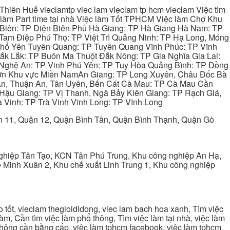
hiên Huế vieclamtp viec lam vieclam tp hcm vieclam Việc tìm
làm Part time tại nhà Việc làm Tốt TPHCM Việc làm Chợ Khu
 Biên: TP Điện Biên Phủ Hà Giang: TP Hà Giang Hà Nam: TP
Tam Điệp Phú Thọ: TP Việt Trì Quảng Ninh: TP Hạ Long, Móng
 Phổ Yên Tuyên Quang: TP Tuyên Quang Vĩnh Phúc: TP Vĩnh
ắk Lắk: TP Buôn Ma Thuột Đắk Nông: TP Gia Nghĩa Gia Lai:
 Nghệ An: TP Vinh Phú Yên: TP Tuy Hòa Quảng Bình: TP Đồng
ơn Khu vực Miền NamAn Giang: TP Long Xuyên, Châu Đốc Bà
 An, Thuận An, Tân Uyên, Bến Cát Cà Mau: TP Cà Mau Cần
Hậu Giang: TP Vị Thanh, Ngã Bảy Kiên Giang: TP Rạch Giá,
 Vinh: TP Trà Vinh Vĩnh Long: TP Vĩnh Long
ận 11, Quận 12, Quận Bình Tân, Quận Bình Thạnh, Quận Gò
ghiệp Tân Tạo, KCN Tân Phú Trung, Khu công nghiệp An Hạ,
Minh Xuân 2, Khu chế xuất Linh Trung 1, Khu công nghiệp
tốt, vieclam thegioididong, viec lam bach hoa xanh, Tìm việc
m, Cần tìm việc làm phổ thông, Tìm việc làm tại nhà, việc làm
 không cần bằng cấp, việc làm tphcm facebook, việc làm tphcm