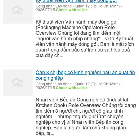
Công nhân/Lao động
-
Quận 12 (Tp Hồ Chí Minh)
-
2026/07/15
Check with seller
Kỹ thuật viên Vận hành máy đóng gói
(Packaging Machine Operator) Role
Overview Chúng tôi đang tìm kiếm một
"người vận hành nhịp nhàng" – vị trí Kỹ thuật
viên vận hành máy đóng gói. Bạn là mắt xích
quan trọng đảm bảo sự trơn tru và hiệu quả
của dây ch...
Cần 3 chị bếp có kinh nghiệm nấu ăn xuất ăn
công nghiệp
Công nhân/Lao động
-
Quận 12 (Tp Hồ Chí Minh)
-
2026/07/15
Check with seller
Nhân viên Bếp ăn Công nghiệp (Industrial
Kitchen Cook) Role Overview Chúng tôi đang
tìm kiếm 3 người chị, người cô giàu kinh
nghiệm – những "người giữ lửa" chuyên
nghiệp cho vị trí Nhân viên Bếp ăn công
nghiệp. Bạn là người làm chủ không gian
bếp, tạ...