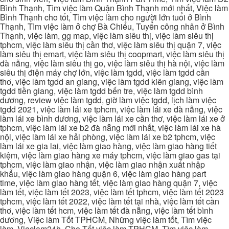
Bình Thạnh, Tìm việc làm Quận Bình Thạnh mới nhất, Việc làm
Bình Thạnh cho tốt, Tìm việc làm cho người lớn tuổi ở Bình
Thạnh, Tìm việc làm ở chợ Bà Chiểu, Tuyển công nhân ở Bình
Thạnh, việc làm, gg map, việc làm siêu thị, việc làm siêu thị
tphcm, việc làm siêu thị cần thơ, việc làm siêu thị quận 7, việc
làm siêu thị emart, việc làm siêu thị coopmart, việc làm siêu thị
đà nẵng, việc làm siêu thị go, việc làm siêu thị hà nội, việc làm
siêu thị điện máy chợ lớn, việc làm tgdd, việc làm tgdd cần
thơ, việc làm tgdd an giang, việc làm tgdd kiên giang, việc làm
tgdd tiền giang, việc làm tgdd bến tre, việc làm tgdd bình
dương, review việc làm tgdd, giờ làm việc tgdd, lịch làm việc
tgdd 2021, việc làm lái xe tphcm, việc làm lái xe đà nẵng, việc
làm lái xe bình dương, việc làm lái xe cần thơ, việc làm lái xe ở
tphcm, việc làm lái xe b2 đà nẵng mới nhất, việc làm lái xe hà
nội, việc làm lái xe hải phòng, việc làm lái xe b2 tphcm, việc
làm lái xe gia lai, việc làm giao hàng, việc làm giao hàng tiết
kiệm, việc làm giao hàng xe máy tphcm, việc làm giao gas tại
tphcm, việc làm giao nhận, việc làm giao nhận xuất nhập
khẩu, việc làm giao hàng quận 6, việc làm giao hàng part
time, việc làm giao hàng tết, việc làm giao hàng quận 7, việc
làm tết, việc làm tết 2023, việc làm tết tphcm, việc làm tết 2023
tphcm, việc làm tết 2022, việc làm tết tại nhà, việc làm tết cần
thơ, việc làm tết hcm, việc làm tết đà nẵng, việc làm tết bình
dương, Việc làm Tốt TPHCM, Những việc làm tốt, Tìm việc
làm, Vieclam24h, Cho Tốt việc làm TPHCM, Tìm việc làm