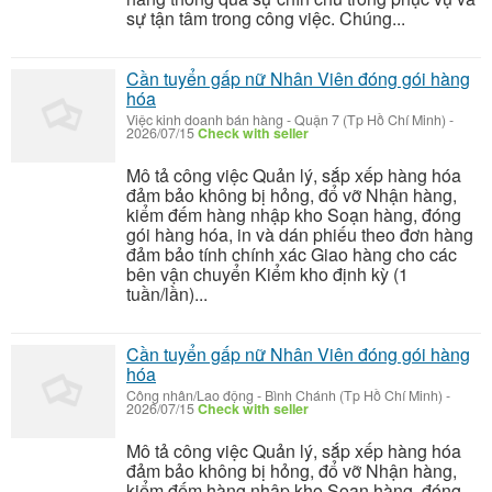
sự tận tâm trong công việc. Chúng...
Cần tuyển gấp nữ Nhân Viên đóng gói hàng
hóa
Việc kinh doanh bán hàng
-
Quận 7 (Tp Hồ Chí Minh)
-
2026/07/15
Check with seller
Mô tả công việc Quản lý, sắp xếp hàng hóa
đảm bảo không bị hỏng, đổ vỡ Nhận hàng,
kiểm đếm hàng nhập kho Soạn hàng, đóng
gói hàng hóa, in và dán phiếu theo đơn hàng
đảm bảo tính chính xác Giao hàng cho các
bên vận chuyển Kiểm kho định kỳ (1
tuần/lần)...
Cần tuyển gấp nữ Nhân Viên đóng gói hàng
hóa
Công nhân/Lao động
-
Bình Chánh (Tp Hồ Chí Minh)
-
2026/07/15
Check with seller
Mô tả công việc Quản lý, sắp xếp hàng hóa
đảm bảo không bị hỏng, đổ vỡ Nhận hàng,
kiểm đếm hàng nhập kho Soạn hàng, đóng