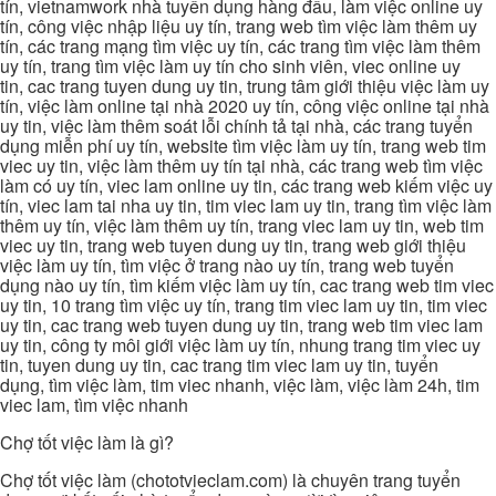
tín, vietnamwork nhà tuyển dụng hàng đầu, làm việc online uy
tín, công việc nhập liệu uy tín, trang web tìm việc làm thêm uy
tín, các trang mạng tìm việc uy tín, các trang tìm việc làm thêm
uy tín, trang tìm việc làm uy tín cho sinh viên, viec online uy
tin, cac trang tuyen dung uy tin, trung tâm giới thiệu việc làm uy
tín, việc làm online tại nhà 2020 uy tín, công việc online tại nhà
uy tin, việc làm thêm soát lỗi chính tả tại nhà, các trang tuyển
dụng miễn phí uy tín, website tìm việc làm uy tín, trang web tim
viec uy tin, việc làm thêm uy tín tại nhà, các trang web tìm việc
làm có uy tín, viec lam online uy tin, các trang web kiếm việc uy
tín, viec lam tai nha uy tin, tim viec lam uy tin, trang tìm việc làm
thêm uy tín, việc làm thêm uy tín, trang viec lam uy tin, web tim
viec uy tin, trang web tuyen dung uy tin, trang web giới thiệu
việc làm uy tín, tìm việc ở trang nào uy tín, trang web tuyển
dụng nào uy tín, tìm kiếm việc làm uy tín, cac trang web tim viec
uy tin, 10 trang tìm việc uy tín, trang tim viec lam uy tin, tim viec
uy tin, cac trang web tuyen dung uy tin, trang web tim viec lam
uy tin, công ty môi giới việc làm uy tín, nhung trang tim viec uy
tin, tuyen dung uy tin, cac trang tim viec lam uy tin, tuyển
dụng, tìm việc làm, tim viec nhanh, việc làm, việc làm 24h, tim
viec lam, tìm việc nhanh
Chợ tốt việc làm là gì?
Chợ tốt việc làm (chototvieclam.com) là chuyên trang tuyển