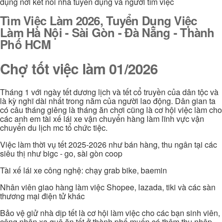
dụng nơi kết nối nhà tuyển dụng và người tìm việc
Tìm Việc Làm 2026, Tuyển Dụng Việc
Làm Hà Nội - Sài Gòn - Đà Nẵng - Thành
Phố HCM
Chợ tốt việc làm 01/2026
Tháng 1 với ngày tết dương lịch và tết cổ truyền của dân tộc và
là kỳ nghĩ dài nhất trong năm của người lao động. Dân gian ta
có câu tháng giêng là tháng ăn chơi cũng là cơ hội việc làm cho
các anh em tài xế lái xe vận chuyển hàng làm lĩnh vực vận
chuyển du lịch mc tổ chức tiệc.
Việc làm thời vụ tết 2025-2026 như bán hàng, thu ngân tại các
siêu thị như bigc - go, sài gòn coop
Tài xế lái xe công nghệ: chạy grab bike, baemin
Nhân viên giao hàng làm việc Shopee, lazada, tiki và các sàn
thương mại điện tử khác
Bảo vệ giử nhà dịp tết là cơ hội làm việc cho các bạn sinh viên,
công nhân xa quê ăn tết ở thành phố muốn có thêm thu nhập