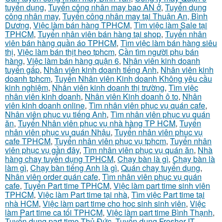
tuyển dụng
,
Tuyển công nhân may bao AN ở
,
Tuyển dụng
công nhân may
,
Tuyển công nhân may tại Thuận An, Bình
Dương
,
Việc làm bán hàng TPHCM
,
Tìm việc làm Sale tại
TPHCM
,
Tuyển nhân viên bán hàng tại shop
,
Tuyển nhân
viên bán hàng quần áo TPHCM
,
Tìm việc làm bán hàng siêu
thị
,
Việc làm bán thịt heo tphcm
,
Cần tìm người phụ bán
hàng
,
Việc làm bán hàng quận 6
,
Nhân viên kinh doanh
tuyển gấp
,
Nhân viên kinh doanh tiếng Anh
,
Nhân viên kinh
doanh tphcm
,
Tuyển Nhân viên Kinh doanh Không yêu cầu
kinh nghiệm
,
Nhân viên kinh doanh thị trường
,
Tìm việc
nhân viên kinh doanh
,
Nhân viên Kinh doanh ô to
,
Nhân
viên kinh doanh online
,
Tìm nhân viên phục vụ quán cafe
,
Nhân viên phục vụ tiếng Anh
,
Tìm nhân viên phục vụ quán
ăn
,
Tuyển Nhân viên phục vụ nhà hàng TP HCM
,
Tuyển
nhân viên phục vụ quán Nhậu
,
Tuyển nhân viên phục vụ
cafe TPHCM
,
Tuyển nhân viên phục vụ tphcm
,
Tuyển nhân
viên phục vụ gần đây
,
Tìm nhân viên phục vụ quán ăn
,
Nhà
hàng chay tuyển dụng TPHCM
,
Chạy bàn là gì
,
Chạy bàn là
làm gì
,
Chạy bàn tiếng Anh là gì
,
Quán chay tuyển dụng
,
Nhân viên order quán cafe
,
Tìm nhân viên phục vụ quán
cafe
,
Tuyển Part time TPHCM
,
Việc làm part time sinh viên
TPHCM
,
Việc làm Part time tại nhà
,
Tìm việc Part time tại
nhà HCM
,
Việc làm part time cho học sinh sinh viên
,
Việc
làm Part time ca tối TPHCM
,
Việc làm part time Bình Thạnh
,
Tuyển dụng part time Thủ Đức
,
Tuyển dụng Fresher IT
,