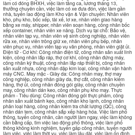
làm có đóng BHXH, việc làm tăng ca, lương tháng 13,
thưởng chuyên cần, việc làm có xe đưa đón, việc làm gần
nhà, tuyển lao động làm Kho vận & Vận chuyển: Nhân viên
kho, phụ kho, bốc xếp, tài xế, lơ xe, nhân viên giao hàng
bằng xe máy, shipper, nhân viên soạn hàng, công nhân bốc
xếp container, nhân viên xe nâng. Dịch vụ tại chỗ: Bảo vệ,
nhân viên tạp vụ, nhân viên vệ sinh công nghiệp, nhân viên
rửa xe, nhân viên trông giữ xe, nhân viên phụ bếp, nhân
viên phục vụ, nhân viên tạp vụ văn phòng, nhân viên giặt ủi.
Điện tử - Cơ khí: Công nhân điện tử, công nhân sản xuất linh
kiện, công nhân lắp ráp, thợ cơ khí, công nhân đứng máy,
công nhân kỹ thuật, công nhân lắp ráp thiết bị, công nhân
sản xuất nhựa, công nhân dập kim loại, công nhân vận hành
máy CNC. May mặc - Giày da: Công nhân may, thợ may
công nghiệp, công nhân giày da, thợ cắt, công nhân kiểm
hàng, thợ ủi, công nhân đóng gói giày, công nhân chuyền
may, công nhân dán keo, công nhân phụ kho may. Thực
phẩm - Tiêu dùng: Công nhân đóng gói thực phẩm, công
nhân sản xuất bánh kẹo, công nhân kho lạnh, công nhân
phân loại hàng, công nhân kiểm tra chất lượng (QC), công
nhân dán tem, công nhân sắp xếp hàng hóa. Việc làm phổ
thông, tuyển công nhân, cần người làm ngay, việc làm không
cần bằng cấp, tìm việc lao động phổ thông, việc làm phổ
thông không kinh nghiệm, tuyển gấp công nhân, tuyển người
làm việc, việc làm thời vụ, việc làm lâu dài, việc làm ổn định,