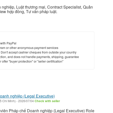
nghiệp, Luật thương mại, Contract Specialist, Quản
iew hợp đồng, Tư vấn pháp luật.
 with PayPal
ram or other anonymous payment services
y. Don't accept cashier cheques from outside your country
saction, and does not handle payments, shipping, guarantee
offer "buyer protection" or "seller certification"
oanh nghiệp (Legal Executive)
ồ Chí Minh)
-
2026/07/04
Check with seller
 viên Pháp chế Doanh nghiệp (Legal Executive) Role