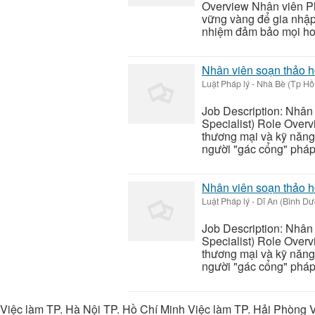
Overview Nhân viên Ph
vững vàng để gia nhập 
nhiệm đảm bảo mọi hoạ
Nhân viên soạn thảo 
Luật Pháp lý
-
Nhà Bè (Tp Hồ
Job Description: Nhân
Specialist) Role Overv
thương mại và kỹ năng 
người "gác cổng" pháp l
Nhân viên soạn thảo 
Luật Pháp lý
-
Dĩ An (Bình D
Job Description: Nhân
Specialist) Role Overv
thương mại và kỹ năng 
người "gác cổng" pháp l
Việc làm TP. Hà Nội TP. Hồ Chí Minh Việc làm TP. Hải Phòng V