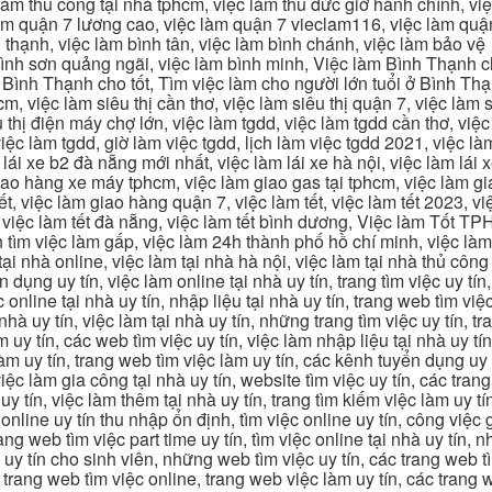
 làm thủ công tại nhà tphcm, việc làm thủ đức giờ hành chính, vi
àm quận 7 lương cao, việc làm quận 7 vieclam116, việc làm quận
 thạnh, việc làm bình tân, việc làm bình chánh, việc làm bảo vệ
 bình sơn quảng ngãi, việc làm bình minh, Việc làm Bình Thạnh 
Bình Thạnh cho tốt, Tìm việc làm cho người lớn tuổi ở Bình Th
m, việc làm siêu thị cần thơ, việc làm siêu thị quận 7, việc làm s
êu thị điện máy chợ lớn, việc làm tgdd, việc làm tgdd cần thơ, việ
ệc làm tgdd, giờ làm việc tgdd, lịch làm việc tgdd 2021, việc làm
 lái xe b2 đà nẵng mới nhất, việc làm lái xe hà nội, việc làm lái 
 giao hàng xe máy tphcm, việc làm giao gas tại tphcm, việc làm 
, việc làm giao hàng quận 7, việc làm tết, việc làm tết 2023, việ
hcm, việc làm tết đà nẵng, việc làm tết bình dương, Việc làm Tốt
m việc làm gấp, việc làm 24h thành phố hồ chí minh, việc làm 2
 tại nhà online, việc làm tại nhà hà nội, việc làm tại nhà thủ côn
n dụng uy tín, việc làm online tại nhà uy tín, trang tìm việc uy tín
 online tại nhà uy tín, nhập liệu tại nhà uy tín, trang web tìm việc
 nhà uy tín, việc làm tại nhà uy tín, những trang tìm việc uy tín,
 uy tín, các web tìm việc uy tín, việc làm nhập liệu tại nhà uy tí
làm uy tín, trang web tìm việc làm uy tín, các kênh tuyển dụng uy 
 việc làm gia công tại nhà uy tín, website tìm việc uy tín, các tra
 tín, việc làm thêm tại nhà uy tín, trang tìm kiếm việc làm uy tín
online uy tín thu nhập ổn định, tìm việc online uy tín, công việc 
trang web tìm việc part time uy tín, tìm việc online tại nhà uy tín,
c uy tín cho sinh viên, những web tìm việc uy tín, các trang web t
ác trang web tìm việc online, trang web việc làm uy tín, các trang