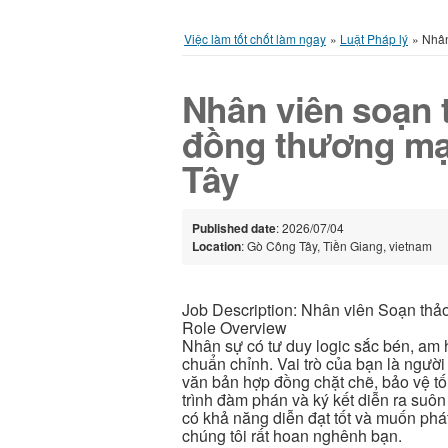
Việc làm tốt chốt làm ngay
»
Luật Pháp lý
»
Nhân
Nhân viên soạn 
đồng thương mạ
Tây
Published date
: 2026/07/04
Location
: Gò Công Tây, Tiền Giang, vietnam
Job Description: Nhân viên Soạn thả
Role Overview
Nhân sự có tư duy logic sắc bén, am 
chuẩn chỉnh. Vai trò của bạn là người 
văn bản hợp đồng chặt chẽ, bảo vệ tố
trình đàm phán và ký kết diễn ra suôn
có khả năng diễn đạt tốt và muốn phá
chúng tôi rất hoan nghênh bạn.