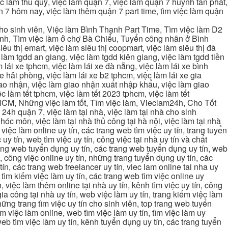
ệc làm thủ quỹ, việc làm quận 7, việc làm quận 7 huỳnh tấn phát,
 7 hôm nay, việc làm thêm quận 7 part time, tìm việc làm quận
cho sinh viên, Việc làm Bình Thạnh Part Time, Tìm việc làm D2
ạnh, Tìm việc làm ở chợ Bà Chiểu, Tuyển công nhân ở Bình
iêu thị emart, việc làm siêu thị coopmart, việc làm siêu thị đà
c làm tgdd an giang, việc làm tgdd kiên giang, việc làm tgdd tiền
 lái xe tphcm, việc làm lái xe đà nẵng, việc làm lái xe bình
xe hải phòng, việc làm lái xe b2 tphcm, việc làm lái xe gia
giao nhận, việc làm giao nhận xuất nhập khẩu, việc làm giao
c làm tết tphcm, việc làm tết 2023 tphcm, việc làm tết
 TPHCM, Những việc làm tốt, Tìm việc làm, Vieclam24h, Cho Tốt
4h quận 7, việc làm tại nhà, việc làm tại nhà cho sinh
g hóc môn, việc làm tại nhà thủ công tại hà nội, việc làm tại nhà
, việc làm online uy tín, các trang web tìm việc uy tín, trang tuyển
 uy tín, web tìm việc uy tín, công việc tại nhà uy tín và chất
 trang web tuyển dụng uy tín, các trang web tuyển dụng uy tín, web
n, công việc online uy tín, những trang tuyển dụng uy tín, các
tín, các trang web freelancer uy tín, viec lam online tai nha uy
ng tìm kiếm việc làm uy tín, các trang web tìm việc online uy
, việc làm thêm online tại nhà uy tín, kênh tìm việc uy tín, công
gia công tại nhà uy tín, web việc làm uy tín, trang kiếm việc làm
 những trang tìm việc uy tín cho sinh viên, top trang web tuyển
ìm việc làm online, web tìm việc làm uy tín, tìm việc làm uy
 web tìm việc làm uy tín, kênh tuyển dụng uy tín, các trang tuyển