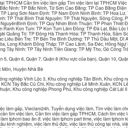
ại TPHCM Cần tìm việc làm gấp Tìm việc làm tại TPHCM Việc 
 Bắc Ninh: TP Bắc Ninh, Từ Sơn Cao Bằng: TP Cao Bằng Điện
: TP Lạng Sơn Nam Định: TP Nam Định Ninh Bình: TP Hoa Lư, 
Bình: TP Thái Bình Thái Nguyên: TP Thái Nguyên, Sông Công,
y NguyênBình Định: TP Quy Nhơn Bình Thuận: TP Phan Thiết Đ
am Ranh Kon Tum: TP Kon Tum Lâm Đồng: TP Đà Lạt, Bảo Lộc
gãi Quảng Trị: TP Đông Hà Thanh Hóa: TP Thanh Hóa, Sầm S
ạc Liêu Bến Tre: TP Bến Tre Bình Dương: TP Thủ Dầu Một, Dĩ
 Hòa, Long Khánh Đồng Tháp: TP Cao Lãnh, Sa Đéc, Hồng Ngự 
ng Tây Ninh: TP Tây Ninh Tiền Giang: TP Mỹ Tho, Gò Công Trà
n 5, Quận 6, Quận 7, Quận 8 (Khu vực của bạn), Quận 10, Qu
c Môn, Huyện Nhà Bè
ng nghiệp Vĩnh Lộc 3, Khu công nghiệp Tân Bình, Khu công n
 KCN Tây Bắc Củ Chi, Khu công nghiệp Lê Minh Xuân, KCN Lê 
Thuận, Khu công nghiệp Phong Phú, Khu công nghiệp Cát Lái II
c làm gấp, Vieclam24h, Tuyển dụng việc làm, Tìm việc làm cho 
cần tìm việc làm, Cần tìm việc làm gấp TPHCM, Cách tìm việc là
c làm tphcm bao ăn ở, việc làm tphcm part time, việc làm tphcm
u kinh nghiệm, việc làm thủ đức, việc làm thủ công tại nhà, việc