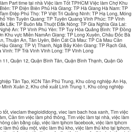
làm Part time tại nhà Việc làm Tốt TPHCM Việc làm Chợ Khu
 Biên: TP Điện Biên Phủ Hà Giang: TP Hà Giang Hà Nam: TP
Tam Điệp Phú Thọ: TP Việt Trì Quảng Ninh: TP Hạ Long, Móng
 Phổ Yên Tuyên Quang: TP Tuyên Quang Vĩnh Phúc: TP Vĩnh
ắk Lắk: TP Buôn Ma Thuột Đắk Nông: TP Gia Nghĩa Gia Lai:
 Nghệ An: TP Vinh Phú Yên: TP Tuy Hòa Quảng Bình: TP Đồng
ơn Khu vực Miền NamAn Giang: TP Long Xuyên, Châu Đốc Bà
 An, Thuận An, Tân Uyên, Bến Cát Cà Mau: TP Cà Mau Cần
Hậu Giang: TP Vị Thanh, Ngã Bảy Kiên Giang: TP Rạch Giá,
 Vinh: TP Trà Vinh Vĩnh Long: TP Vĩnh Long
ận 11, Quận 12, Quận Bình Tân, Quận Bình Thạnh, Quận Gò
ghiệp Tân Tạo, KCN Tân Phú Trung, Khu công nghiệp An Hạ,
Minh Xuân 2, Khu chế xuất Linh Trung 1, Khu công nghiệp
tốt, vieclam thegioididong, viec lam bach hoa xanh, Tìm việc
m, Cần tìm việc làm phổ thông, Tìm việc làm tại nhà, việc làm
 không cần bằng cấp, việc làm tphcm facebook, việc làm tphcm
 làm thủ dầu một, việc làm thủ kho, việc làm thủ kho tại tphcm,