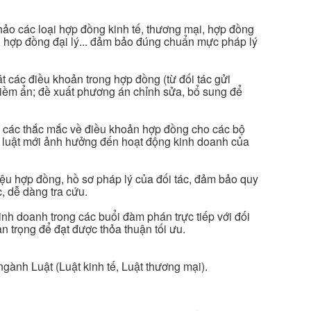
hảo các loại hợp đồng kinh tế, thương mại, hợp đồng
 hợp đồng đại lý... đảm bảo đúng chuẩn mực pháp lý
át các điều khoản trong hợp đồng (từ đối tác gửi
 tiềm ẩn; đề xuất phương án chỉnh sửa, bổ sung để
áp các thắc mắc về điều khoản hợp đồng cho các bộ
n luật mới ảnh hưởng đến hoạt động kinh doanh của
iệu hợp đồng, hồ sơ pháp lý của đối tác, đảm bảo quy
c, dễ dàng tra cứu.
nh doanh trong các buổi đàm phán trực tiếp với đối
n trọng để đạt được thỏa thuận tối ưu.
gành Luật (Luật kinh tế, Luật thương mại).