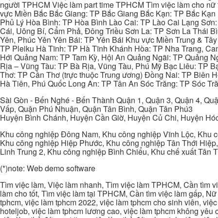
người TPHCM Việc làm part time TPHCM Tìm việc làm cho nữ t
vực Miền Bắc Bắc Giang: TP Bắc Giang Bắc Kạn: TP Bắc Kạn
Phủ Lý Hòa Bình: TP Hòa Bình Lào Cai: TP Lào Cai Lạng Sơn
Cái, Uông Bí, Cẩm Phả, Đông Triều Sơn La: TP Sơn La Thái 
Yên, Phúc Yên Yên Bái: TP Yên Bái Khu vực Miền Trung & Tâ
TP Pleiku Hà Tĩnh: TP Hà Tĩnh Khánh Hòa: TP Nha Trang, C
Hới Quảng Nam: TP Tam Kỳ, Hội An Quảng Ngãi: TP Quảng N
Rịa – Vũng Tàu: TP Bà Rịa, Vũng Tàu, Phú Mỹ Bạc Liêu: TP B
Thơ: TP Cần Thơ (trực thuộc Trung ương) Đồng Nai: TP Biên
Hà Tiên, Phú Quốc Long An: TP Tân An Sóc Trăng: TP Sóc Tră
Sài Gòn - Bến Nghé - Bến Thành Quận 1, Quận 3, Quận 4, Quậ
Vấp, Quận Phú Nhuận, Quận Tân Bình, Quận Tân Phú3
Huyện Bình Chánh, Huyện Cần Giờ, Huyện Củ Chi, Huyện Hó
Khu công nghiệp Đông Nam, Khu công nghiệp Vĩnh Lộc, Khu cô
Khu công nghiệp Hiệp Phước, Khu công nghiệp Tân Thới Hiệp,
Linh Trung 2, Khu công nghiệp Bình Chiểu, Khu chế xuất Tân 
(*)note: Web demo software
Tìm việc làm, Việc làm nhanh, Tìm việc làm TPHCM, Cần tìm việ
làm cho tốt, Tìm việc làm tại TPHCM, Cần tìm việc làm gấp, Nữ 
tphcm, việc làm tphcm 2022, việc làm tphcm cho sinh viên, việ
hoteljob, việc làm tphcm lương cao, việc làm tphcm không yêu cầ