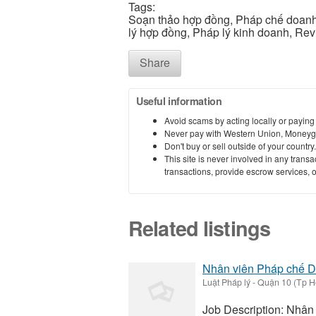
Tags:
Soạn thảo hợp đồng, Pháp chế doanh 
lý hợp đồng, Pháp lý kinh doanh, Rev
Share
Useful information
Avoid scams by acting locally or paying
Never pay with Western Union, Moneyg
Don't buy or sell outside of your countr
This site is never involved in any tran
transactions, provide escrow services, or 
Related listings
Nhân viên Pháp chế D
Luật Pháp lý
-
Quận 10 (Tp H
Job Description: Nhân