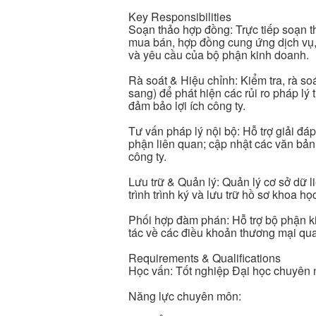
Key Responsibilities
Soạn thảo hợp đồng: Trực tiếp soạn t
mua bán, hợp đồng cung ứng dịch vụ,
và yêu cầu của bộ phận kinh doanh.
Rà soát & Hiệu chỉnh: Kiểm tra, rà so
sang) để phát hiện các rủi ro pháp lý
đảm bảo lợi ích công ty.
Tư vấn pháp lý nội bộ: Hỗ trợ giải đ
phận liên quan; cập nhật các văn bả
công ty.
Lưu trữ & Quản lý: Quản lý cơ sở dữ l
trình trình ký và lưu trữ hồ sơ khoa họ
Phối hợp đàm phán: Hỗ trợ bộ phận ki
tác về các điều khoản thương mại qua
Requirements & Qualifications
Học vấn: Tốt nghiệp Đại học chuyên n
Năng lực chuyên môn: