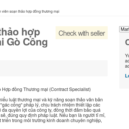
 viên soạn thảo hợp đồng thương mại
thảo hợp
Check with seller
i Gò Công
C
Yo
ac
ad
L
o Hợp đồng Thương mại (Contract Specialist)
hiểu luật thương mại và kỹ năng soạn thảo văn bản
"gác cổng" pháp lý, chịu trách nhiệm thiết lập các
i đa quyền lợi của công ty, đồng thời đảm bảo quá
 sẻ, đúng quy định pháp luật. Nếu bạn là người tỉ mỉ,
t triển trong môi trường kinh doanh chuyên nghiệp,