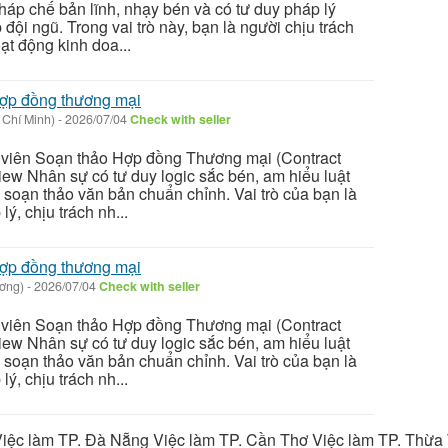
áp chế bản lĩnh, nhạy bén và có tư duy pháp lý
đội ngũ. Trong vai trò này, bạn là người chịu trách
t động kinh doa...
hợp đồng thương mại
 Chí Minh)
-
2026/07/04
Check with seller
 viên Soạn thảo Hợp đồng Thương mại (Contract
iew Nhân sự có tư duy logic sắc bén, am hiểu luật
soạn thảo văn bản chuẩn chỉnh. Vai trò của bạn là
ý, chịu trách nh...
hợp đồng thương mại
ương)
-
2026/07/04
Check with seller
 viên Soạn thảo Hợp đồng Thương mại (Contract
iew Nhân sự có tư duy logic sắc bén, am hiểu luật
soạn thảo văn bản chuẩn chỉnh. Vai trò của bạn là
ý, chịu trách nh...
iệc làm TP. Đà Nẵng Việc làm TP. Cần Thơ Việc làm TP. Thừa T