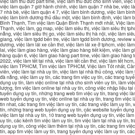
việc làm thủ đức part time, việc làm thủ đức cho sinh viên, việc
việc làm quận 7 giờ hành chính, việc làm quận 7 nhà be, việc l
7 nhà bè, việc làm quận 4 7, việc làm bình dương, việc làm bình
việc làm bình dương thủ dầu một, việc làm bình định, việc làm
Bình Thạnh, Tìm việc làm Quận Bình Thạnh mới nhất, Việc làm 
Thạnh, việc làm, gg map, việc làm siêu thị, việc làm siêu thị tphc
nẵng, việc làm siêu thị go, việc làm siêu thị hà nội, việc làm si
giang, việc làm tgdd bến tre, việc làm tgdd bình dương, review vi
dương, việc làm lái xe cần thơ, việc làm lái xe ở tphcm, việc làm
lai, việc làm giao hàng, việc làm giao hàng tiết kiệm, việc làm
hàng quận 6, việc làm giao hàng part time, việc làm giao hàng tết
2022, việc làm tết tại nhà, việc làm tết cần thơ, việc làm tết 
việc làm TPHCM, Tìm việc làm TPHCM, Việc làm Tốt nhất, Cần tì
viên, việc làm tại nhà uy tín, việc làm tại nhà thủ công, việc làm
đà nẵng, việc làm uy tín, các trang tìm việc uy tín, các trang tuyể
dụng uy tín, làm việc online tại nhà cho sinh viên uy tín, làm việc
lượng, tìm việc làm online tại nhà uy tín, công việc nhập liệu tại
tuyển dụng uy tín, những trang web tìm việc uy tín, trang việc làm
web tuyển dụng uy tín, việc online tại nhà uy tín, trang tìm việc 
tin nhat, các trang tìm việc làm uy tín, các trang việc làm uy tín,
tín, những trang web tuyển dụng uy tín, các website tuyển dụng uy
việc làm tại nhà uy tín, 10 trang web tuyển dụng uy tín, việc làm 
uy tín, các kênh tìm việc làm uy tín, tìm việc làm tại nhà uy tín, 
dụng uy tín, công việc làm thêm tại nhà uy tín, các trang tìm việ
tín, app tìm việc làm uy tín, trang tuyển dụng việc làm uy tín, c