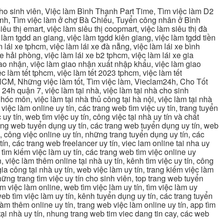
cho sinh viên, Việc làm Bình Thạnh Part Time, Tìm việc làm D2
ạnh, Tìm việc làm ở chợ Bà Chiểu, Tuyển công nhân ở Bình
iêu thị emart, việc làm siêu thị coopmart, việc làm siêu thị đà
c làm tgdd an giang, việc làm tgdd kiên giang, việc làm tgdd tiền
 lái xe tphcm, việc làm lái xe đà nẵng, việc làm lái xe bình
xe hải phòng, việc làm lái xe b2 tphcm, việc làm lái xe gia
giao nhận, việc làm giao nhận xuất nhập khẩu, việc làm giao
c làm tết tphcm, việc làm tết 2023 tphcm, việc làm tết
 TPHCM, Những việc làm tốt, Tìm việc làm, Vieclam24h, Cho Tốt
4h quận 7, việc làm tại nhà, việc làm tại nhà cho sinh
g hóc môn, việc làm tại nhà thủ công tại hà nội, việc làm tại nhà
, việc làm online uy tín, các trang web tìm việc uy tín, trang tuyển
 uy tín, web tìm việc uy tín, công việc tại nhà uy tín và chất
 trang web tuyển dụng uy tín, các trang web tuyển dụng uy tín, web
n, công việc online uy tín, những trang tuyển dụng uy tín, các
tín, các trang web freelancer uy tín, viec lam online tai nha uy
ng tìm kiếm việc làm uy tín, các trang web tìm việc online uy
, việc làm thêm online tại nhà uy tín, kênh tìm việc uy tín, công
gia công tại nhà uy tín, web việc làm uy tín, trang kiếm việc làm
 những trang tìm việc uy tín cho sinh viên, top trang web tuyển
ìm việc làm online, web tìm việc làm uy tín, tìm việc làm uy
 web tìm việc làm uy tín, kênh tuyển dụng uy tín, các trang tuyển
 làm thêm online uy tín, trang web việc làm online uy tín, app tìm
c tại nhà uy tín, nhung trang web tim viec dang tin cay, các web