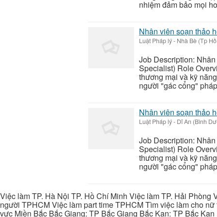
nhiệm đảm bảo mọi hoạ
Nhân viên soạn thảo 
Luật Pháp lý
-
Nhà Bè (Tp Hồ
Job Description: Nhân
Specialist) Role Overv
thương mại và kỹ năng 
người "gác cổng" pháp l
Nhân viên soạn thảo 
Luật Pháp lý
-
Dĩ An (Bình D
Job Description: Nhân
Specialist) Role Overv
thương mại và kỹ năng 
người "gác cổng" pháp l
Việc làm TP. Hà Nội TP. Hồ Chí Minh Việc làm TP. Hải Phòng V
người TPHCM Việc làm part time TPHCM Tìm việc làm cho nữ t
vực Miền Bắc Bắc Giang: TP Bắc Giang Bắc Kạn: TP Bắc Kạn