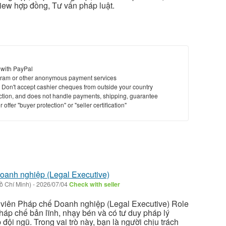
iew hợp đồng, Tư vấn pháp luật.
 with PayPal
ram or other anonymous payment services
y. Don't accept cashier cheques from outside your country
saction, and does not handle payments, shipping, guarantee
offer "buyer protection" or "seller certification"
oanh nghiệp (Legal Executive)
ồ Chí Minh)
-
2026/07/04
Check with seller
 viên Pháp chế Doanh nghiệp (Legal Executive) Role
áp chế bản lĩnh, nhạy bén và có tư duy pháp lý
đội ngũ. Trong vai trò này, bạn là người chịu trách