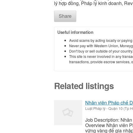
lý hợp đồng, Pháp lý kinh doanh, Rev
Share
Useful information
Avoid scams by acting locally or paying
Never pay with Western Union, Moneyg
Don't buy or sell outside of your countr
This site is never involved in any tran
transactions, provide escrow services, or 
Related listings
Nhân viên Pháp chế D
Luật Pháp lý
-
Quận 10 (Tp H
Job Description: Nhân
Overview Nhân viên Ph
vững vàng để gia nhập 