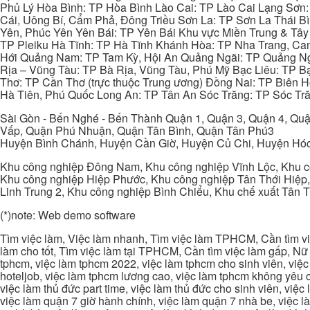
Phủ Lý Hòa Bình: TP Hòa Bình Lào Cai: TP Lào Cai Lạng Sơn
Cái, Uông Bí, Cẩm Phả, Đông Triều Sơn La: TP Sơn La Thái 
Yên, Phúc Yên Yên Bái: TP Yên Bái Khu vực Miền Trung & Tâ
TP Pleiku Hà Tĩnh: TP Hà Tĩnh Khánh Hòa: TP Nha Trang, C
Hới Quảng Nam: TP Tam Kỳ, Hội An Quảng Ngãi: TP Quảng N
Rịa – Vũng Tàu: TP Bà Rịa, Vũng Tàu, Phú Mỹ Bạc Liêu: TP B
Thơ: TP Cần Thơ (trực thuộc Trung ương) Đồng Nai: TP Biên
Hà Tiên, Phú Quốc Long An: TP Tân An Sóc Trăng: TP Sóc Tră
Sài Gòn - Bến Nghé - Bến Thành Quận 1, Quận 3, Quận 4, Quậ
Vấp, Quận Phú Nhuận, Quận Tân Bình, Quận Tân Phú3
Huyện Bình Chánh, Huyện Cần Giờ, Huyện Củ Chi, Huyện Hó
Khu công nghiệp Đông Nam, Khu công nghiệp Vĩnh Lộc, Khu cô
Khu công nghiệp Hiệp Phước, Khu công nghiệp Tân Thới Hiệp,
Linh Trung 2, Khu công nghiệp Bình Chiểu, Khu chế xuất Tân 
(*)note: Web demo software
Tìm việc làm, Việc làm nhanh, Tìm việc làm TPHCM, Cần tìm việ
làm cho tốt, Tìm việc làm tại TPHCM, Cần tìm việc làm gấp, Nữ 
tphcm, việc làm tphcm 2022, việc làm tphcm cho sinh viên, việ
hoteljob, việc làm tphcm lương cao, việc làm tphcm không yêu cầ
việc làm thủ đức part time, việc làm thủ đức cho sinh viên, việc
việc làm quận 7 giờ hành chính, việc làm quận 7 nhà be, việc l