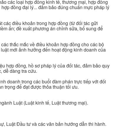
hảo các loại hợp đồng kinh tế, thương mại, hợp đồng
 hợp đồng đại lý... đảm bảo đúng chuẩn mực pháp lý
át các điều khoản trong hợp đồng (từ đối tác gửi
 tiềm ẩn; đề xuất phương án chỉnh sửa, bổ sung để
áp các thắc mắc về điều khoản hợp đồng cho các bộ
n luật mới ảnh hưởng đến hoạt động kinh doanh của
iệu hợp đồng, hồ sơ pháp lý của đối tác, đảm bảo quy
c, dễ dàng tra cứu.
nh doanh trong các buổi đàm phán trực tiếp với đối
n trọng để đạt được thỏa thuận tối ưu.
gành Luật (Luật kinh tế, Luật thương mại).
ự, Luật Đầu tư và các văn bản hướng dẫn thi hành.