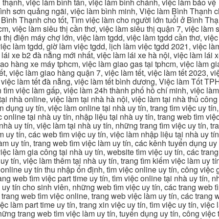
 thạnh, việc làm bình tân, việc làm bình chánh, việc làm bảo vệ
 bình sơn quảng ngãi, việc làm bình minh, Việc làm Bình Thạnh 
Bình Thạnh cho tốt, Tìm việc làm cho người lớn tuổi ở Bình Th
m, việc làm siêu thị cần thơ, việc làm siêu thị quận 7, việc làm s
êu thị điện máy chợ lớn, việc làm tgdd, việc làm tgdd cần thơ, việ
ệc làm tgdd, giờ làm việc tgdd, lịch làm việc tgdd 2021, việc làm
 lái xe b2 đà nẵng mới nhất, việc làm lái xe hà nội, việc làm lái 
 giao hàng xe máy tphcm, việc làm giao gas tại tphcm, việc làm 
, việc làm giao hàng quận 7, việc làm tết, việc làm tết 2023, việ
hcm, việc làm tết đà nẵng, việc làm tết bình dương, Việc làm Tốt
m việc làm gấp, việc làm 24h thành phố hồ chí minh, việc làm 2
 tại nhà online, việc làm tại nhà hà nội, việc làm tại nhà thủ côn
n dụng uy tín, việc làm online tại nhà uy tín, trang tìm việc uy tín
 online tại nhà uy tín, nhập liệu tại nhà uy tín, trang web tìm việc
 nhà uy tín, việc làm tại nhà uy tín, những trang tìm việc uy tín,
 uy tín, các web tìm việc uy tín, việc làm nhập liệu tại nhà uy tí
làm uy tín, trang web tìm việc làm uy tín, các kênh tuyển dụng uy 
 việc làm gia công tại nhà uy tín, website tìm việc uy tín, các tra
 tín, việc làm thêm tại nhà uy tín, trang tìm kiếm việc làm uy tín
online uy tín thu nhập ổn định, tìm việc online uy tín, công việc 
trang web tìm việc part time uy tín, tìm việc online tại nhà uy tín,
c uy tín cho sinh viên, những web tìm việc uy tín, các trang web t
ác trang web tìm việc online, trang web việc làm uy tín, các trang
 làm part time uy tín, trang xin việc uy tín, tìm việc uy tín, việc
, những trang web tìm việc làm uy tín, tuyển dụng uy tín, công việ