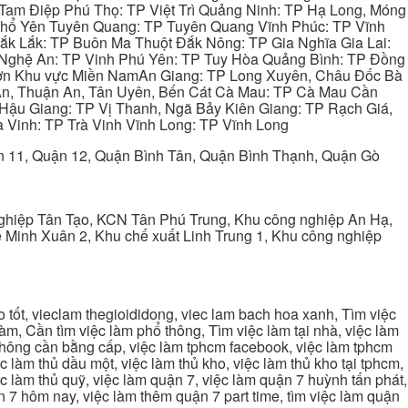
Tam Điệp Phú Thọ: TP Việt Trì Quảng Ninh: TP Hạ Long, Móng
 Phổ Yên Tuyên Quang: TP Tuyên Quang Vĩnh Phúc: TP Vĩnh
ắk Lắk: TP Buôn Ma Thuột Đắk Nông: TP Gia Nghĩa Gia Lai:
 Nghệ An: TP Vinh Phú Yên: TP Tuy Hòa Quảng Bình: TP Đồng
ơn Khu vực Miền NamAn Giang: TP Long Xuyên, Châu Đốc Bà
 An, Thuận An, Tân Uyên, Bến Cát Cà Mau: TP Cà Mau Cần
Hậu Giang: TP Vị Thanh, Ngã Bảy Kiên Giang: TP Rạch Giá,
 Vinh: TP Trà Vinh Vĩnh Long: TP Vĩnh Long
ận 11, Quận 12, Quận Bình Tân, Quận Bình Thạnh, Quận Gò
ghiệp Tân Tạo, KCN Tân Phú Trung, Khu công nghiệp An Hạ,
Minh Xuân 2, Khu chế xuất Linh Trung 1, Khu công nghiệp
tốt, vieclam thegioididong, viec lam bach hoa xanh, Tìm việc
m, Cần tìm việc làm phổ thông, Tìm việc làm tại nhà, việc làm
 không cần bằng cấp, việc làm tphcm facebook, việc làm tphcm
 làm thủ dầu một, việc làm thủ kho, việc làm thủ kho tại tphcm,
ệc làm thủ quỹ, việc làm quận 7, việc làm quận 7 huỳnh tấn phát,
 7 hôm nay, việc làm thêm quận 7 part time, tìm việc làm quận