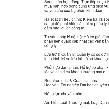
Soạn thảo hợp đồng: Trực tiếp soạn t
mua bán, hợp đồng cung ứng dịch vụ,
và yêu cầu của bộ phận kinh doanh.
Rà soát & Hiệu chỉnh: Kiểm tra, rà so
sang) để phát hiện các rủi ro pháp lý
đảm bảo lợi ích công ty.
Tư vấn pháp lý nội bộ: Hỗ trợ giải đ
phận liên quan; cập nhật các văn bả
công ty.
Lưu trữ & Quản lý: Quản lý cơ sở dữ l
trình trình ký và lưu trữ hồ sơ khoa họ
Phối hợp đàm phán: Hỗ trợ bộ phận ki
tác về các điều khoản thương mại qua
Requirements & Qualifications
Học vấn: Tốt nghiệp Đại học chuyên n
Năng lực chuyên môn:
Am hiểu Luật Thương mại, Luật Dân s