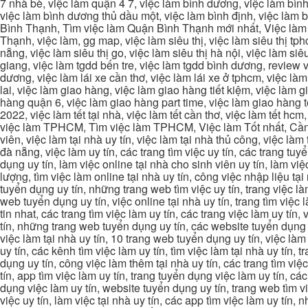
7 nhà bè, việc làm quận 4 7, việc làm bình dương, việc làm bình
việc làm bình dương thủ dầu một, việc làm bình định, việc làm
Bình Thạnh, Tìm việc làm Quận Bình Thạnh mới nhất, Việc làm 
Thạnh, việc làm, gg map, việc làm siêu thị, việc làm siêu thị tphc
nẵng, việc làm siêu thị go, việc làm siêu thị hà nội, việc làm si
giang, việc làm tgdd bến tre, việc làm tgdd bình dương, review vi
dương, việc làm lái xe cần thơ, việc làm lái xe ở tphcm, việc làm
lai, việc làm giao hàng, việc làm giao hàng tiết kiệm, việc làm
hàng quận 6, việc làm giao hàng part time, việc làm giao hàng tết
2022, việc làm tết tại nhà, việc làm tết cần thơ, việc làm tết 
việc làm TPHCM, Tìm việc làm TPHCM, Việc làm Tốt nhất, Cần tì
viên, việc làm tại nhà uy tín, việc làm tại nhà thủ công, việc làm
đà nẵng, việc làm uy tín, các trang tìm việc uy tín, các trang tuyể
dụng uy tín, làm việc online tại nhà cho sinh viên uy tín, làm việc
lượng, tìm việc làm online tại nhà uy tín, công việc nhập liệu tại
tuyển dụng uy tín, những trang web tìm việc uy tín, trang việc làm
web tuyển dụng uy tín, việc online tại nhà uy tín, trang tìm việc 
tin nhat, các trang tìm việc làm uy tín, các trang việc làm uy tín,
tín, những trang web tuyển dụng uy tín, các website tuyển dụng uy
việc làm tại nhà uy tín, 10 trang web tuyển dụng uy tín, việc làm 
uy tín, các kênh tìm việc làm uy tín, tìm việc làm tại nhà uy tín, 
dụng uy tín, công việc làm thêm tại nhà uy tín, các trang tìm việ
tín, app tìm việc làm uy tín, trang tuyển dụng việc làm uy tín, c
dụng việc làm uy tín, website tuyển dụng uy tín, trang web tìm việc
việc uy tín, làm việc tại nhà uy tín, các app tìm việc làm uy tín