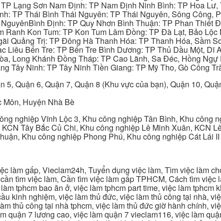
: TP Lạng Sơn Nam Định: TP Nam Định Ninh Bình: TP Hoa Lư, 
Bình: TP Thái Bình Thái Nguyên: TP Thái Nguyên, Sông Công,
y NguyênBình Định: TP Quy Nhơn Bình Thuận: TP Phan Thiết Đ
am Ranh Kon Tum: TP Kon Tum Lâm Đồng: TP Đà Lạt, Bảo Lộc
gãi Quảng Trị: TP Đông Hà Thanh Hóa: TP Thanh Hóa, Sầm S
ạc Liêu Bến Tre: TP Bến Tre Bình Dương: TP Thủ Dầu Một, Dĩ
 Hòa, Long Khánh Đồng Tháp: TP Cao Lãnh, Sa Đéc, Hồng Ngự 
ng Tây Ninh: TP Tây Ninh Tiền Giang: TP Mỹ Tho, Gò Công Trà
n 5, Quận 6, Quận 7, Quận 8 (Khu vực của bạn), Quận 10, Qu
c Môn, Huyện Nhà Bè
ng nghiệp Vĩnh Lộc 3, Khu công nghiệp Tân Bình, Khu công n
 KCN Tây Bắc Củ Chi, Khu công nghiệp Lê Minh Xuân, KCN Lê 
Thuận, Khu công nghiệp Phong Phú, Khu công nghiệp Cát Lái II
c làm gấp, Vieclam24h, Tuyển dụng việc làm, Tìm việc làm cho 
cần tìm việc làm, Cần tìm việc làm gấp TPHCM, Cách tìm việc là
c làm tphcm bao ăn ở, việc làm tphcm part time, việc làm tphcm
u kinh nghiệm, việc làm thủ đức, việc làm thủ công tại nhà, việc
 làm thủ công tại nhà tphcm, việc làm thủ đức giờ hành chính, vi
àm quận 7 lương cao, việc làm quận 7 vieclam116, việc làm quận