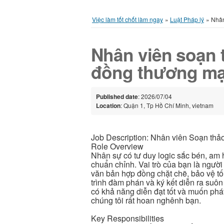
Việc làm tốt chốt làm ngay
»
Luật Pháp lý
»
Nhân
Nhân viên soạn 
đồng thương mạ
Published date
: 2026/07/04
Location
: Quận 1, Tp Hồ Chí Minh, vietnam
Job Description: Nhân viên Soạn thả
Role Overview
Nhân sự có tư duy logic sắc bén, am 
chuẩn chỉnh. Vai trò của bạn là người 
văn bản hợp đồng chặt chẽ, bảo vệ tố
trình đàm phán và ký kết diễn ra suôn
có khả năng diễn đạt tốt và muốn phá
chúng tôi rất hoan nghênh bạn.
Key Responsibilities