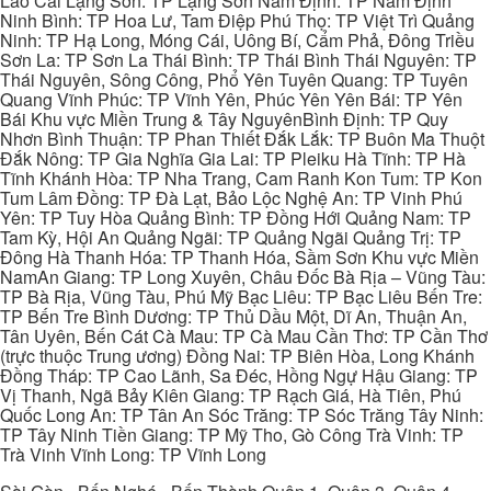
Lào Cai Lạng Sơn: TP Lạng Sơn Nam Định: TP Nam Định
Ninh Bình: TP Hoa Lư, Tam Điệp Phú Thọ: TP Việt Trì Quảng
Ninh: TP Hạ Long, Móng Cái, Uông Bí, Cẩm Phả, Đông Triều
Sơn La: TP Sơn La Thái Bình: TP Thái Bình Thái Nguyên: TP
Thái Nguyên, Sông Công, Phổ Yên Tuyên Quang: TP Tuyên
Quang Vĩnh Phúc: TP Vĩnh Yên, Phúc Yên Yên Bái: TP Yên
Bái Khu vực Miền Trung & Tây NguyênBình Định: TP Quy
Nhơn Bình Thuận: TP Phan Thiết Đắk Lắk: TP Buôn Ma Thuột
Đắk Nông: TP Gia Nghĩa Gia Lai: TP Pleiku Hà Tĩnh: TP Hà
Tĩnh Khánh Hòa: TP Nha Trang, Cam Ranh Kon Tum: TP Kon
Tum Lâm Đồng: TP Đà Lạt, Bảo Lộc Nghệ An: TP Vinh Phú
Yên: TP Tuy Hòa Quảng Bình: TP Đồng Hới Quảng Nam: TP
Tam Kỳ, Hội An Quảng Ngãi: TP Quảng Ngãi Quảng Trị: TP
Đông Hà Thanh Hóa: TP Thanh Hóa, Sầm Sơn Khu vực Miền
NamAn Giang: TP Long Xuyên, Châu Đốc Bà Rịa – Vũng Tàu:
TP Bà Rịa, Vũng Tàu, Phú Mỹ Bạc Liêu: TP Bạc Liêu Bến Tre:
TP Bến Tre Bình Dương: TP Thủ Dầu Một, Dĩ An, Thuận An,
Tân Uyên, Bến Cát Cà Mau: TP Cà Mau Cần Thơ: TP Cần Thơ
(trực thuộc Trung ương) Đồng Nai: TP Biên Hòa, Long Khánh
Đồng Tháp: TP Cao Lãnh, Sa Đéc, Hồng Ngự Hậu Giang: TP
Vị Thanh, Ngã Bảy Kiên Giang: TP Rạch Giá, Hà Tiên, Phú
Quốc Long An: TP Tân An Sóc Trăng: TP Sóc Trăng Tây Ninh:
TP Tây Ninh Tiền Giang: TP Mỹ Tho, Gò Công Trà Vinh: TP
Trà Vinh Vĩnh Long: TP Vĩnh Long