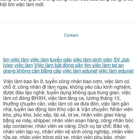
hội tìm việc làm mới.
Contact
tìm việc làm
việc làm
tuyển gấp
việc làm sinh viên
SV Job
lviec
việc làm
Việc làm bất động sản
tìm việc làm tại an
giang không cần bằng cấp
việc làm edunet
việc làm edunet
Việc làm bao ăn ở, tuyển công nhân bao cơm, việc làm có
chỗ ở, công nhân đi làm ngay, không yêu cầu kinh nghiệm,
được đào tạo nghề, tuyển dụng không qua trung gian, việc
làm có đóng BHXH, việc làm tăng ca, lương tháng 13,
thưởng chuyên cần, việc làm có xe đưa đón, việc làm gần
nhà, tuyển lao động làm Kho vận & Vận chuyển: Nhân viên
kho, phụ kho, bốc xếp, tài xế, lơ xe, nhân viên giao hàng
bằng xe máy, shipper, nhân viên soạn hàng, công nhân bốc
xếp container, nhân viên xe nâng. Dịch vụ tại chỗ: Bảo vệ,
nhân viên tạp vụ, nhân viên vệ sinh công nghiệp, nhân viên
rửa xe, nhân viên trông giữ xe, nhân viên phụ bếp, nhân