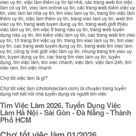
viec uy tin, việc làm thêm uy tín tại nhà, các trang web tìm việc
làm có uy tín, viec lam online uy tin, các trang web kiếm việc uy
tín, viec lam tai nha uy tin, tim viec lam uy tin, trang tìm việc làm
thêm uy tín, việc làm thêm uy tín, trang viec lam uy tin, web tim
viec uy tin, trang web tuyen dung uy tin, trang web giới thiệu
việc làm uy tín, tìm việc ở trang nào uy tín, trang web tuyển
dụng nào uy tín, tìm kiếm việc làm uy tín, cac trang web tim viec
uy tin, 10 trang tìm việc uy tín, trang tim viec lam uy tin, tim viec
uy tin, cac trang web tuyen dung uy tin, trang web tim viec lam
uy tin, công ty môi giới việc làm uy tín, nhung trang tim viec uy
tin, tuyen dung uy tin, cac trang tim viec lam uy tin, tuyển
dụng, tìm việc làm, tim viec nhanh, việc làm, việc làm 24h, tim
viec lam, tìm việc nhanh
Chợ tốt việc làm là gì?
Chợ tốt việc làm (chototvieclam.com) là chuyên trang tuyển
dụng nơi kết nối nhà tuyển dụng và người tìm việc
Tìm Việc Làm 2026, Tuyển Dụng Việc
Làm Hà Nội - Sài Gòn - Đà Nẵng - Thành
Phố HCM
Chợ tốt việc làm 01/2026