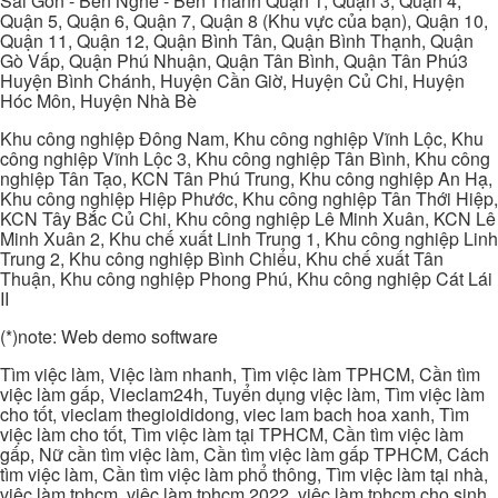
Sài Gòn - Bến Nghé - Bến Thành Quận 1, Quận 3, Quận 4,
Quận 5, Quận 6, Quận 7, Quận 8 (Khu vực của bạn), Quận 10,
Quận 11, Quận 12, Quận Bình Tân, Quận Bình Thạnh, Quận
Gò Vấp, Quận Phú Nhuận, Quận Tân Bình, Quận Tân Phú3
Huyện Bình Chánh, Huyện Cần Giờ, Huyện Củ Chi, Huyện
Hóc Môn, Huyện Nhà Bè
Khu công nghiệp Đông Nam, Khu công nghiệp Vĩnh Lộc, Khu
công nghiệp Vĩnh Lộc 3, Khu công nghiệp Tân Bình, Khu công
nghiệp Tân Tạo, KCN Tân Phú Trung, Khu công nghiệp An Hạ,
Khu công nghiệp Hiệp Phước, Khu công nghiệp Tân Thới Hiệp,
KCN Tây Bắc Củ Chi, Khu công nghiệp Lê Minh Xuân, KCN Lê
Minh Xuân 2, Khu chế xuất Linh Trung 1, Khu công nghiệp Linh
Trung 2, Khu công nghiệp Bình Chiểu, Khu chế xuất Tân
Thuận, Khu công nghiệp Phong Phú, Khu công nghiệp Cát Lái
II
(*)note: Web demo software
Tìm việc làm, Việc làm nhanh, Tìm việc làm TPHCM, Cần tìm
việc làm gấp, Vieclam24h, Tuyển dụng việc làm, Tìm việc làm
cho tốt, vieclam thegioididong, viec lam bach hoa xanh, Tìm
việc làm cho tốt, Tìm việc làm tại TPHCM, Cần tìm việc làm
gấp, Nữ cần tìm việc làm, Cần tìm việc làm gấp TPHCM, Cách
tìm việc làm, Cần tìm việc làm phổ thông, Tìm việc làm tại nhà,
việc làm tphcm, việc làm tphcm 2022, việc làm tphcm cho sinh