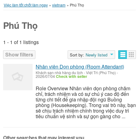
Việc làm tốt chốt làm ngay
»
vietnam
»
Phú Thọ
Phú Thọ
1 - 1 of 1 listings
Listings
Show filters
Sort by:
Newly listed
Nhân viên Dọn phòng (Room Attendant)
Khách sạn nhà hàng du lịch
-
Việt Trì (Phú Thọ)
-
2026/07/04
Check with seller
Role Overview Nhân viên dọn phòng chăm
chỉ, trách nhiệm và có sự chú ý cao độ đến
từng chi tiết để gia nhập đội ngũ Buồng
phòng (Housekeeping). Trong vai trò này, bạn
sẽ chịu trách nhiệm chính trong việc duy trì
tiêu chuẩn vệ sinh và sự gọn gàng cho ...
Other searches that may interest you