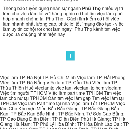
Thông báo tuyển dụng nhân sự ngành
Phú Thọ
nhiều vị trí
trên chợ việc làm tốt với hàng nghìn cơ hội tìm việc làm phù
hợp nhanh chóng tại Phú Thọ . Cách tìm kiếm cơ hôi việc
làm nhanh nhất lương cao, phúc lợi tốt "mạng đào tạo - việc
làm uy tín cơ hội tốt chốt làm ngay" Phú Thọ kênh tìm việc
được ưa chuộng nhất hiện nay
1
Việc làm TP. Hà Nội TP. Hồ Chí Minh Việc làm TP. Hải Phòng
Việc làm TP. Đà Nẵng Việc làm TP. Cần Thơ Việc làm TP.
Thừa Thiên Huế vieclamtp viec lam vieclam tp hcm vieclam
Việc tìm người TPHCM Việc làm part time TPHCM Tìm việc
làm cho nữ tại TPHCM Cần tìm việc làm gấp Tìm việc làm tại
TPHCM Việc làm Part time tại nhà Việc làm Tốt TPHCM Việc
làm Chợ Khu vực Miền Bắc Bắc Giang: TP Bắc Giang Bắc
Kạn: TP Bắc Kạn Bắc Ninh: TP Bắc Ninh, Từ Sơn Cao Bằng:
TP Cao Bằng Điện Biên: TP Điện Biên Phủ Hà Giang: TP Hà
Giang Hà Nam: TP Phủ Lý Hòa Bình: TP Hòa Bình Lào Cai: TP