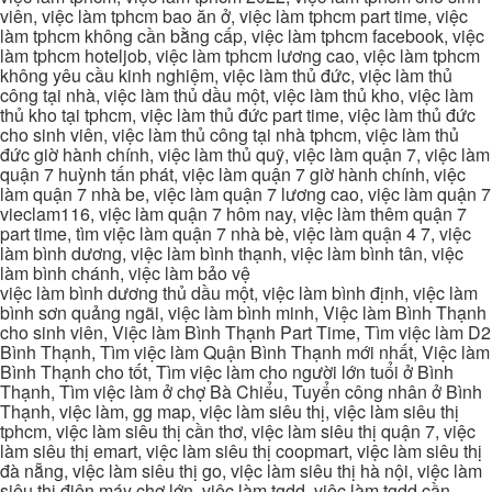
viên, việc làm tphcm bao ăn ở, việc làm tphcm part time, việc
làm tphcm không cần bằng cấp, việc làm tphcm facebook, việc
làm tphcm hoteljob, việc làm tphcm lương cao, việc làm tphcm
không yêu cầu kinh nghiệm, việc làm thủ đức, việc làm thủ
công tại nhà, việc làm thủ dầu một, việc làm thủ kho, việc làm
thủ kho tại tphcm, việc làm thủ đức part time, việc làm thủ đức
cho sinh viên, việc làm thủ công tại nhà tphcm, việc làm thủ
đức giờ hành chính, việc làm thủ quỹ, việc làm quận 7, việc làm
quận 7 huỳnh tấn phát, việc làm quận 7 giờ hành chính, việc
làm quận 7 nhà be, việc làm quận 7 lương cao, việc làm quận 7
vieclam116, việc làm quận 7 hôm nay, việc làm thêm quận 7
part time, tìm việc làm quận 7 nhà bè, việc làm quận 4 7, việc
làm bình dương, việc làm bình thạnh, việc làm bình tân, việc
làm bình chánh, việc làm bảo vệ
việc làm bình dương thủ dầu một, việc làm bình định, việc làm
bình sơn quảng ngãi, việc làm bình minh, Việc làm Bình Thạnh
cho sinh viên, Việc làm Bình Thạnh Part Time, Tìm việc làm D2
Bình Thạnh, Tìm việc làm Quận Bình Thạnh mới nhất, Việc làm
Bình Thạnh cho tốt, Tìm việc làm cho người lớn tuổi ở Bình
Thạnh, Tìm việc làm ở chợ Bà Chiểu, Tuyển công nhân ở Bình
Thạnh, việc làm, gg map, việc làm siêu thị, việc làm siêu thị
tphcm, việc làm siêu thị cần thơ, việc làm siêu thị quận 7, việc
làm siêu thị emart, việc làm siêu thị coopmart, việc làm siêu thị
đà nẵng, việc làm siêu thị go, việc làm siêu thị hà nội, việc làm
siêu thị điện máy chợ lớn, việc làm tgdd, việc làm tgdd cần