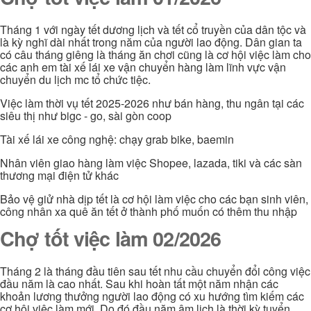
Tháng 1 với ngày tết dương lịch và tết cổ truyền của dân tộc và
là kỳ nghĩ dài nhất trong năm của người lao động. Dân gian ta
có câu tháng giêng là tháng ăn chơi cũng là cơ hội việc làm cho
các anh em tài xế lái xe vận chuyển hàng làm lĩnh vực vận
chuyển du lịch mc tổ chức tiệc.
Việc làm thời vụ tết 2025-2026 như bán hàng, thu ngân tại các
siêu thị như bigc - go, sài gòn coop
Tài xế lái xe công nghệ: chạy grab bike, baemin
Nhân viên giao hàng làm việc Shopee, lazada, tiki và các sàn
thương mại điện tử khác
Bảo vệ giử nhà dịp tết là cơ hội làm việc cho các bạn sinh viên,
công nhân xa quê ăn tết ở thành phố muốn có thêm thu nhập
Chợ tốt việc làm 02/2026
Tháng 2 là tháng đầu tiên sau tết nhu cầu chuyển đổi công việc
đầu năm là cao nhất. Sau khi hoàn tất một năm nhận các
khoản lương thưởng người lao động có xu hướng tìm kiếm các
cơ hội việc làm mới. Do đó đầu năm âm lịch là thời kỳ tuyển