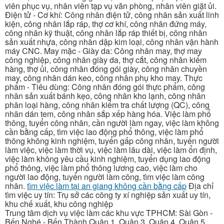
viên phục vụ, nhân viên tạp vụ văn phòng, nhân viên giặt ủi.
Điện tử - Cơ khí: Công nhân điện tử, công nhân sản xuất linh
kiện, công nhân lắp ráp, thợ cơ khí, công nhân đứng máy,
công nhân kỹ thuật, công nhân lắp ráp thiết bị, công nhân
sản xuất nhựa, công nhân dập kim loại, công nhân vận hành
máy CNC. May mặc - Giày da: Công nhân may, thợ may
công nghiệp, công nhân giày da, thợ cắt, công nhân kiểm
hàng, thợ ủi, công nhân đóng gói giày, công nhân chuyền
may, công nhân dán keo, công nhân phụ kho may. Thực
phẩm - Tiêu dùng: Công nhân đóng gói thực phẩm, công
nhân sản xuất bánh kẹo, công nhân kho lạnh, công nhân
phân loại hàng, công nhân kiểm tra chất lượng (QC), công
nhân dán tem, công nhân sắp xếp hàng hóa. Việc làm phổ
thông, tuyển công nhân, cần người làm ngay, việc làm không
cần bằng cấp, tìm việc lao động phổ thông, việc làm phổ
thông không kinh nghiệm, tuyển gấp công nhân, tuyển người
làm việc, việc làm thời vụ, việc làm lâu dài, việc làm ổn định,
việc làm không yêu cầu kinh nghiệm, tuyển dụng lao động
phổ thông, việc làm phổ thông lương cao, việc làm cho
người lao động, tuyển người làm công, tìm việc làm công
nhân.
tìm việc làm tại an giang không cần bằng cấp
Địa chỉ
tìm việc uy tín: Trụ sở các công ty xí nghiệp sản xuất uy tín,
khu chế xuất, khu công nghiệp
Trung tâm dịch vụ việc làm các khu vực TPHCM: Sài Gòn -
Bến Nghé - Bến Thành Quận 1, Quận 3, Quận 4, Quận 5,