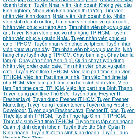
doanh tphcm
,
Tuyển Nhân viên Kinh doanh Không yêu cầu
kinh nghiệm
,
Nhân viên kinh doanh thị trường
,
Tìm việc
nhân viên kinh doanh
,
Nhân viên Kinh doanh ô to
,
Nhân
viên kinh doanh online
,
Tìm nhân viên phục vụ quán cafe
,
Nhân viên phục vụ tiếng Anh
,
Tìm nhân viên phục vụ quán
ăn
,
Tuyển Nhân viên phục vụ nhà hàng TP HCM
,
Tuyển
nhân viên phục vụ quán Nhậu
,
Tuyển nhân viên phục vụ
cafe TPHCM
,
Tuyển nhân viên phục vụ tphcm
,
Tuyển nhân
viên phục vụ gần đây
,
Tìm nhân viên phục vụ quán ăn
,
Nhà
hàng chay tuyển dụng TPHCM
,
Chạy bàn là gì
,
Chạy bàn là
làm gì
,
Chạy bàn tiếng Anh là gì
,
Quán chay tuyển dụng
,
Nhân viên order quán cafe
,
Tìm nhân viên phục vụ quán
cafe
,
Tuyển Part time TPHCM
,
Việc làm part time sinh viên
TPHCM
,
Việc làm Part time tại nhà
,
Tìm việc Part time tại
nhà HCM
,
Việc làm part time cho học sinh sinh viên
,
Việc
làm Part time ca tối TPHCM
,
Việc làm part time Bình Thạnh
,
Tuyển dụng part time Thủ Đức
,
Tuyển dụng Fresher IT
,
Fresher la gì
,
Tuyển dụng Fresher IT HCM
,
Tuyển Fresher
Marketing
,
Tuyển dụng fresher tphcm
,
Tuyển dụng Fresher
Developer
,
Tuyển dụng Fresher Java
,
Fresher IT jobs
,
Tuyển
Thực tập sinh TPHCM
,
Tuyển Thực tập Sinh IT TPHCM
,
Thực tập sinh Part-time TPHCM
,
Tuyển thực tập sinh ngành
Quản trị kinh doanh tphcm
,
Tuyển thực tập Sinh Quản Trị
Kinh doanh
,
Tuyển thực tập sinh kinh doanh
,
Tuyển Thực
tập sinh Part-Time
,