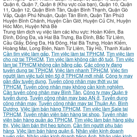
Quận 6, Quận 7, Quận 8 (Khu vực của bạn), Quận 10, Quận
11, Quận 12, Quận Bình Tân, Quận Bình Thạnh, Quận Gò
Vấp, Quận Phú Nhuận, Quận Tân Bình, Quận Tân Phú3
Huyện Bình Chánh, Huyện Cần Giờ, Huyện Củ Chi, Huyện
Hóc Môn, Huyện Nhà Bè
Trung tâm dịch vụ việc làm các khu vực: Hoàn Kiếm, Ba
Đình, Đống Đa, và Hai Bà Trưng, Ba Đình, Bắc Từ Liêm,
Cầu Giấy, Đống Đa, Hà Đông, Hai Bà Trưng, Hoàn Kiếm,
Hoàng Mai, Long Biên, Nam Từ Liêm, Tây Hồ, Thanh Xuân
Cần tìm việc làm gấp
,
Tìm việc làm tại TPHCM
,
Tìm việc làm
cho nữ tại TPHCM
,
Tìm việc làm không cần độ tuổi
,
Tìm việc
làm tại TPHCM không cần bằng cấp
,
Các công ty đang
tuyển dụng tại TPHCM
,
Việc làm nhanh TPHCM
,
Việc tìm
người làm việc tuổi trên 50 ở TPHCM mới nhất
,
Công ty may
gần đầy tuyển dụng
,
Tuyển công nhân may thời vụ tại
TPHCM
,
Tuyển công nhân may không cần kinh nghiệm
,
Cần tuyển công nhân may Bình Tân
,
Công ty may Quận 9
tuyển dụng
,
Tuyển công nhân may bao AN ở
,
Tuyển dụng
công nhân may
,
Tuyển công nhân may tại Thuận An, Bình
Dương
,
Việc làm bán hàng TPHCM
,
Tìm việc làm Sale tại
TPHCM
,
Tuyển nhân viên bán hàng tại shop
,
Tuyển nhân
viên bán hàng quần áo TPHCM
,
Tìm việc làm bán hàng siêu
thị
,
Việc làm bán thịt heo tphcm
,
Cần tìm người phụ bán
hàng
,
Việc làm bán hàng quận 6
,
Nhân viên kinh doanh
tuyển gấp
,
Nhân viên kinh doanh tiếng Anh
,
Nhân viên kinh