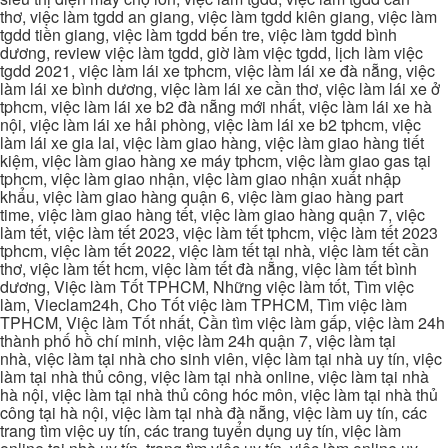
thơ, việc làm tgdd an giang, việc làm tgdd kiên giang, việc làm
tgdd tiền giang, việc làm tgdd bến tre, việc làm tgdd bình
dương, review việc làm tgdd, giờ làm việc tgdd, lịch làm việc
tgdd 2021, việc làm lái xe tphcm, việc làm lái xe đà nẵng, việc
làm lái xe bình dương, việc làm lái xe cần thơ, việc làm lái xe ở
tphcm, việc làm lái xe b2 đà nẵng mới nhất, việc làm lái xe hà
nội, việc làm lái xe hải phòng, việc làm lái xe b2 tphcm, việc
làm lái xe gia lai, việc làm giao hàng, việc làm giao hàng tiết
kiệm, việc làm giao hàng xe máy tphcm, việc làm giao gas tại
tphcm, việc làm giao nhận, việc làm giao nhận xuất nhập
khẩu, việc làm giao hàng quận 6, việc làm giao hàng part
time, việc làm giao hàng tết, việc làm giao hàng quận 7, việc
làm tết, việc làm tết 2023, việc làm tết tphcm, việc làm tết 2023
tphcm, việc làm tết 2022, việc làm tết tại nhà, việc làm tết cần
thơ, việc làm tết hcm, việc làm tết đà nẵng, việc làm tết bình
dương, Việc làm Tốt TPHCM, Những việc làm tốt, Tìm việc
làm, Vieclam24h, Cho Tốt việc làm TPHCM, Tìm việc làm
TPHCM, Việc làm Tốt nhất, Cần tìm việc làm gấp, việc làm 24h
thành phố hồ chí minh, việc làm 24h quận 7, việc làm tại
nhà, việc làm tại nhà cho sinh viên, việc làm tại nhà uy tín, việc
làm tại nhà thủ công, việc làm tại nhà online, việc làm tại nhà
hà nội, việc làm tại nhà thủ công hóc môn, việc làm tại nhà thủ
công tại hà nội, việc làm tại nhà đà nẵng, việc làm uy tín, các
trang tìm việc uy tín, các trang tuyển dụng uy tín, việc làm