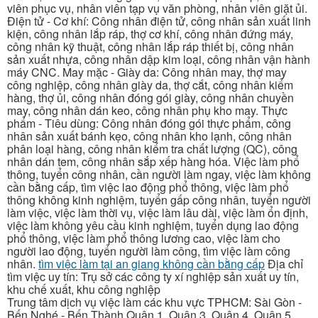
viên phục vụ, nhân viên tạp vụ văn phòng, nhân viên giặt ủi.
Điện tử - Cơ khí: Công nhân điện tử, công nhân sản xuất linh
kiện, công nhân lắp ráp, thợ cơ khí, công nhân đứng máy,
công nhân kỹ thuật, công nhân lắp ráp thiết bị, công nhân
sản xuất nhựa, công nhân dập kim loại, công nhân vận hành
máy CNC. May mặc - Giày da: Công nhân may, thợ may
công nghiệp, công nhân giày da, thợ cắt, công nhân kiểm
hàng, thợ ủi, công nhân đóng gói giày, công nhân chuyền
may, công nhân dán keo, công nhân phụ kho may. Thực
phẩm - Tiêu dùng: Công nhân đóng gói thực phẩm, công
nhân sản xuất bánh kẹo, công nhân kho lạnh, công nhân
phân loại hàng, công nhân kiểm tra chất lượng (QC), công
nhân dán tem, công nhân sắp xếp hàng hóa. Việc làm phổ
thông, tuyển công nhân, cần người làm ngay, việc làm không
cần bằng cấp, tìm việc lao động phổ thông, việc làm phổ
thông không kinh nghiệm, tuyển gấp công nhân, tuyển người
làm việc, việc làm thời vụ, việc làm lâu dài, việc làm ổn định,
việc làm không yêu cầu kinh nghiệm, tuyển dụng lao động
phổ thông, việc làm phổ thông lương cao, việc làm cho
người lao động, tuyển người làm công, tìm việc làm công
nhân.
tìm việc làm tại an giang không cần bằng cấp
Địa chỉ
tìm việc uy tín: Trụ sở các công ty xí nghiệp sản xuất uy tín,
khu chế xuất, khu công nghiệp
Trung tâm dịch vụ việc làm các khu vực TPHCM: Sài Gòn -
Bến Nghé - Bến Thành Quận 1, Quận 3, Quận 4, Quận 5,