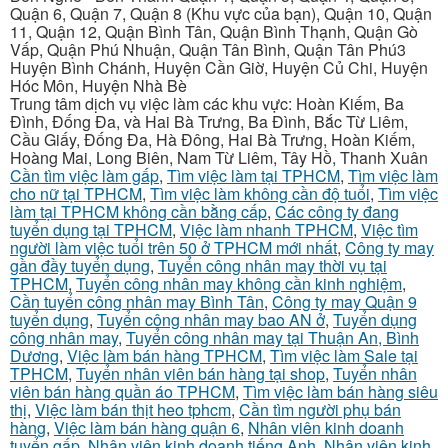
Quận 6, Quận 7, Quận 8 (Khu vực của bạn), Quận 10, Quận
11, Quận 12, Quận Bình Tân, Quận Bình Thạnh, Quận Gò
Vấp, Quận Phú Nhuận, Quận Tân Bình, Quận Tân Phú3
Huyện Bình Chánh, Huyện Cần Giờ, Huyện Củ Chi, Huyện
Hóc Môn, Huyện Nhà Bè
Trung tâm dịch vụ việc làm các khu vực: Hoàn Kiếm, Ba
Đình, Đống Đa, và Hai Bà Trưng, Ba Đình, Bắc Từ Liêm,
Cầu Giấy, Đống Đa, Hà Đông, Hai Bà Trưng, Hoàn Kiếm,
Hoàng Mai, Long Biên, Nam Từ Liêm, Tây Hồ, Thanh Xuân
Cần tìm việc làm gấp
,
Tìm việc làm tại TPHCM
,
Tìm việc làm
cho nữ tại TPHCM
,
Tìm việc làm không cần độ tuổi
,
Tìm việc
làm tại TPHCM không cần bằng cấp
,
Các công ty đang
tuyển dụng tại TPHCM
,
Việc làm nhanh TPHCM
,
Việc tìm
người làm việc tuổi trên 50 ở TPHCM mới nhất
,
Công ty may
gần đầy tuyển dụng
,
Tuyển công nhân may thời vụ tại
TPHCM
,
Tuyển công nhân may không cần kinh nghiệm
,
Cần tuyển công nhân may Bình Tân
,
Công ty may Quận 9
tuyển dụng
,
Tuyển công nhân may bao AN ở
,
Tuyển dụng
công nhân may
,
Tuyển công nhân may tại Thuận An, Bình
Dương
,
Việc làm bán hàng TPHCM
,
Tìm việc làm Sale tại
TPHCM
,
Tuyển nhân viên bán hàng tại shop
,
Tuyển nhân
viên bán hàng quần áo TPHCM
,
Tìm việc làm bán hàng siêu
thị
,
Việc làm bán thịt heo tphcm
,
Cần tìm người phụ bán
hàng
,
Việc làm bán hàng quận 6
,
Nhân viên kinh doanh
tuyển gấp
,
Nhân viên kinh doanh tiếng Anh
,
Nhân viên kinh