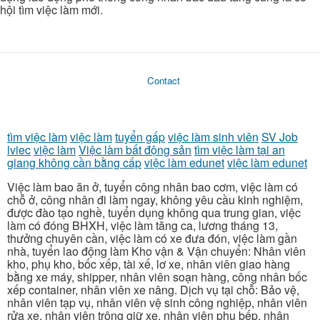
hội tìm việc làm mới.
Contact
tìm việc làm
việc làm
tuyển gấp
việc làm sinh viên
SV Job
lviec
việc làm
Việc làm bất động sản
tìm việc làm tại an
giang không cần bằng cấp
việc làm edunet
việc làm edunet
Việc làm bao ăn ở, tuyển công nhân bao cơm, việc làm có
chỗ ở, công nhân đi làm ngay, không yêu cầu kinh nghiệm,
được đào tạo nghề, tuyển dụng không qua trung gian, việc
làm có đóng BHXH, việc làm tăng ca, lương tháng 13,
thưởng chuyên cần, việc làm có xe đưa đón, việc làm gần
nhà, tuyển lao động làm Kho vận & Vận chuyển: Nhân viên
kho, phụ kho, bốc xếp, tài xế, lơ xe, nhân viên giao hàng
bằng xe máy, shipper, nhân viên soạn hàng, công nhân bốc
xếp container, nhân viên xe nâng. Dịch vụ tại chỗ: Bảo vệ,
nhân viên tạp vụ, nhân viên vệ sinh công nghiệp, nhân viên
rửa xe, nhân viên trông giữ xe, nhân viên phụ bếp, nhân