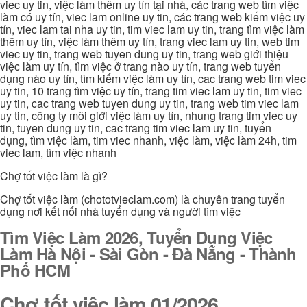
viec uy tin, việc làm thêm uy tín tại nhà, các trang web tìm việc
làm có uy tín, viec lam online uy tin, các trang web kiếm việc uy
tín, viec lam tai nha uy tin, tim viec lam uy tin, trang tìm việc làm
thêm uy tín, việc làm thêm uy tín, trang viec lam uy tin, web tim
viec uy tin, trang web tuyen dung uy tin, trang web giới thiệu
việc làm uy tín, tìm việc ở trang nào uy tín, trang web tuyển
dụng nào uy tín, tìm kiếm việc làm uy tín, cac trang web tim viec
uy tin, 10 trang tìm việc uy tín, trang tim viec lam uy tin, tim viec
uy tin, cac trang web tuyen dung uy tin, trang web tim viec lam
uy tin, công ty môi giới việc làm uy tín, nhung trang tim viec uy
tin, tuyen dung uy tin, cac trang tim viec lam uy tin, tuyển
dụng, tìm việc làm, tim viec nhanh, việc làm, việc làm 24h, tim
viec lam, tìm việc nhanh
Chợ tốt việc làm là gì?
Chợ tốt việc làm (chototvieclam.com) là chuyên trang tuyển
dụng nơi kết nối nhà tuyển dụng và người tìm việc
Tìm Việc Làm 2026, Tuyển Dụng Việc
Làm Hà Nội - Sài Gòn - Đà Nẵng - Thành
Phố HCM
Chợ tốt việc làm 01/2026