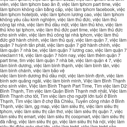
viên, việc làm tphcm bao ăn ở, việc làm tphcm part time, việc
làm tphcm không cần bằng cấp, việc làm tphcm facebook, việc
làm tphcm hoteljob, việc làm tphcm lương cao, việc làm tphcm
không yêu cầu kinh nghiệm, việc làm thủ đức, việc làm thủ
công tại nhà, việc làm thủ dầu một, việc làm thủ kho, việc làm
thủ kho tại tphcm, việc làm thủ đức part time, việc làm thủ đức
cho sinh viên, việc làm thủ công tại nhà tphcm, việc làm thủ
đức giờ hành chính, việc làm thủ quỹ, việc làm quận 7, việc làm
quận 7 huỳnh tấn phát, việc làm quận 7 giờ hành chính, việc
làm quận 7 nhà be, việc làm quận 7 lương cao, việc làm quận 7
vieclam116, việc làm quận 7 hôm nay, việc làm thêm quận 7
part time, tìm việc làm quận 7 nhà bè, việc làm quận 4 7, việc
làm bình dương, việc làm bình thạnh, việc làm bình tân, việc
làm bình chánh, việc làm bảo vệ
việc làm bình dương thủ dầu một, việc làm bình định, việc làm
bình sơn quảng ngãi, việc làm bình minh, Việc làm Bình Thạnh
cho sinh viên, Việc làm Bình Thạnh Part Time, Tìm việc làm D2
Bình Thạnh, Tìm việc làm Quận Bình Thạnh mới nhất, Việc làm
Bình Thạnh cho tốt, Tìm việc làm cho người lớn tuổi ở Bình
Thạnh, Tìm việc làm ở chợ Bà Chiểu, Tuyển công nhân ở Bình
Thạnh, việc làm, gg map, việc làm siêu thị, việc làm siêu thị
tphcm, việc làm siêu thị cần thơ, việc làm siêu thị quận 7, việc
làm siêu thị emart, việc làm siêu thị coopmart, việc làm siêu thị
đà nẵng, việc làm siêu thị go, việc làm siêu thị hà nội, việc làm
siêu thị điện máy chợ lớn, việc làm tgdd, việc làm tgdd cần