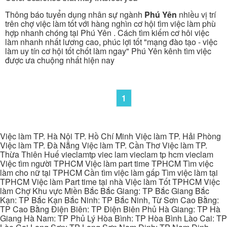
Thông báo tuyển dụng nhân sự ngành
Phú Yên
nhiều vị trí
trên chợ việc làm tốt với hàng nghìn cơ hội tìm việc làm phù
hợp nhanh chóng tại Phú Yên . Cách tìm kiếm cơ hôi việc
làm nhanh nhất lương cao, phúc lợi tốt "mạng đào tạo - việc
làm uy tín cơ hội tốt chốt làm ngay" Phú Yên kênh tìm việc
được ưa chuộng nhất hiện nay
1
Việc làm TP. Hà Nội TP. Hồ Chí Minh Việc làm TP. Hải Phòng
Việc làm TP. Đà Nẵng Việc làm TP. Cần Thơ Việc làm TP.
Thừa Thiên Huế vieclamtp viec lam vieclam tp hcm vieclam
Việc tìm người TPHCM Việc làm part time TPHCM Tìm việc
làm cho nữ tại TPHCM Cần tìm việc làm gấp Tìm việc làm tại
TPHCM Việc làm Part time tại nhà Việc làm Tốt TPHCM Việc
làm Chợ Khu vực Miền Bắc Bắc Giang: TP Bắc Giang Bắc
Kạn: TP Bắc Kạn Bắc Ninh: TP Bắc Ninh, Từ Sơn Cao Bằng:
TP Cao Bằng Điện Biên: TP Điện Biên Phủ Hà Giang: TP Hà
Giang Hà Nam: TP Phủ Lý Hòa Bình: TP Hòa Bình Lào Cai: TP