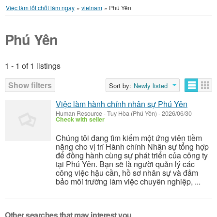
Việc làm tốt chốt làm ngay
»
vietnam
»
Phú Yên
Phú Yên
1 - 1 of 1 listings
Listings
Show filters
Sort by:
Newly listed
Việc làm hành chính nhân sự Phú Yên
Human Resource
-
Tuy Hòa (Phú Yên)
-
2026/06/30
Check with seller
Chúng tôi đang tìm kiếm một ứng viên tiềm
năng cho vị trí Hành chính Nhân sự tổng hợp
để đồng hành cùng sự phát triển của công ty
tại Phú Yên. Bạn sẽ là người quản lý các
công việc hậu cần, hồ sơ nhân sự và đảm
bảo môi trường làm việc chuyên nghiệp, ...
Other searches that may interest you