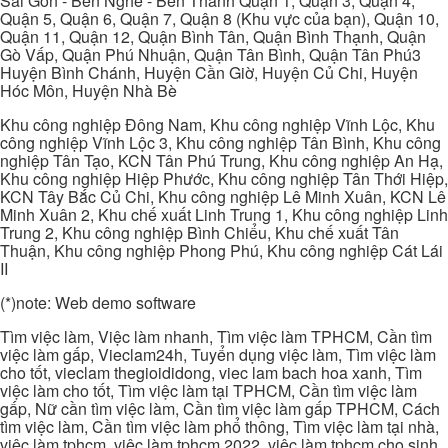
Sài Gòn - Bến Nghé - Bến Thành Quận 1, Quận 3, Quận 4,
Quận 5, Quận 6, Quận 7, Quận 8 (Khu vực của bạn), Quận 10,
Quận 11, Quận 12, Quận Bình Tân, Quận Bình Thạnh, Quận
Gò Vấp, Quận Phú Nhuận, Quận Tân Bình, Quận Tân Phú3
Huyện Bình Chánh, Huyện Cần Giờ, Huyện Củ Chi, Huyện
Hóc Môn, Huyện Nhà Bè
Khu công nghiệp Đông Nam, Khu công nghiệp Vĩnh Lộc, Khu
công nghiệp Vĩnh Lộc 3, Khu công nghiệp Tân Bình, Khu công
nghiệp Tân Tạo, KCN Tân Phú Trung, Khu công nghiệp An Hạ,
Khu công nghiệp Hiệp Phước, Khu công nghiệp Tân Thới Hiệp,
KCN Tây Bắc Củ Chi, Khu công nghiệp Lê Minh Xuân, KCN Lê
Minh Xuân 2, Khu chế xuất Linh Trung 1, Khu công nghiệp Linh
Trung 2, Khu công nghiệp Bình Chiểu, Khu chế xuất Tân
Thuận, Khu công nghiệp Phong Phú, Khu công nghiệp Cát Lái
II
(*)note: Web demo software
Tìm việc làm, Việc làm nhanh, Tìm việc làm TPHCM, Cần tìm
việc làm gấp, Vieclam24h, Tuyển dụng việc làm, Tìm việc làm
cho tốt, vieclam thegioididong, viec lam bach hoa xanh, Tìm
việc làm cho tốt, Tìm việc làm tại TPHCM, Cần tìm việc làm
gấp, Nữ cần tìm việc làm, Cần tìm việc làm gấp TPHCM, Cách
tìm việc làm, Cần tìm việc làm phổ thông, Tìm việc làm tại nhà,
việc làm tphcm, việc làm tphcm 2022, việc làm tphcm cho sinh