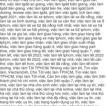
thơ, việc làm tgdd an giang, việc làm tgdd kiên giang, việc làm
tgdd tiền giang, việc làm tgdd bến tre, việc làm tgdd bình
dương, review việc làm tgdd, giờ làm việc tgdd, lịch làm việc
tgdd 2021, việc làm lái xe tphcm, việc làm lái xe đà nẵng, việc
làm lái xe bình dương, việc làm lái xe cần thơ, việc làm lái xe ở
tphcm, việc làm lái xe b2 đà nẵng mới nhất, việc làm lái xe hà
nội, việc làm lái xe hải phòng, việc làm lái xe b2 tphcm, việc
làm lái xe gia lai, việc làm giao hàng, việc làm giao hàng tiết
kiệm, việc làm giao hàng xe máy tphcm, việc làm giao gas tại
tphcm, việc làm giao nhận, việc làm giao nhận xuất nhập
khẩu, việc làm giao hàng quận 6, việc làm giao hàng part
time, việc làm giao hàng tết, việc làm giao hàng quận 7, việc
làm tết, việc làm tết 2023, việc làm tết tphcm, việc làm tết 2023
tphcm, việc làm tết 2022, việc làm tết tại nhà, việc làm tết cần
thơ, việc làm tết hcm, việc làm tết đà nẵng, việc làm tết bình
dương, Việc làm Tốt TPHCM, Những việc làm tốt, Tìm việc
làm, Vieclam24h, Cho Tốt việc làm TPHCM, Tìm việc làm
TPHCM, Việc làm Tốt nhất, Cần tìm việc làm gấp, việc làm 24h
thành phố hồ chí minh, việc làm 24h quận 7, việc làm tại
nhà, việc làm tại nhà cho sinh viên, việc làm tại nhà uy tín, việc
làm tại nhà thủ công, việc làm tại nhà online, việc làm tại nhà
hà nội, việc làm tại nhà thủ công hóc môn, việc làm tại nhà thủ
công tại hà nội, việc làm tại nhà đà nẵng, việc làm uy tín, các
trang tìm việc uy tín, các trang tuyển dụng uy tín, việc làm