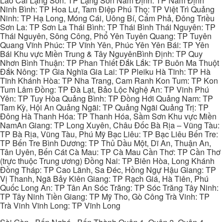
Lào Cai Lạng Sơn: TP Lạng Sơn Nam Định: TP Nam Định
Ninh Bình: TP Hoa Lư, Tam Điệp Phú Thọ: TP Việt Trì Quảng
Ninh: TP Hạ Long, Móng Cái, Uông Bí, Cẩm Phả, Đông Triều
Sơn La: TP Sơn La Thái Bình: TP Thái Bình Thái Nguyên: TP
Thái Nguyên, Sông Công, Phổ Yên Tuyên Quang: TP Tuyên
Quang Vĩnh Phúc: TP Vĩnh Yên, Phúc Yên Yên Bái: TP Yên
Bái Khu vực Miền Trung & Tây NguyênBình Định: TP Quy
Nhơn Bình Thuận: TP Phan Thiết Đắk Lắk: TP Buôn Ma Thuột
Đắk Nông: TP Gia Nghĩa Gia Lai: TP Pleiku Hà Tĩnh: TP Hà
Tĩnh Khánh Hòa: TP Nha Trang, Cam Ranh Kon Tum: TP Kon
Tum Lâm Đồng: TP Đà Lạt, Bảo Lộc Nghệ An: TP Vinh Phú
Yên: TP Tuy Hòa Quảng Bình: TP Đồng Hới Quảng Nam: TP
Tam Kỳ, Hội An Quảng Ngãi: TP Quảng Ngãi Quảng Trị: TP
Đông Hà Thanh Hóa: TP Thanh Hóa, Sầm Sơn Khu vực Miền
NamAn Giang: TP Long Xuyên, Châu Đốc Bà Rịa – Vũng Tàu:
TP Bà Rịa, Vũng Tàu, Phú Mỹ Bạc Liêu: TP Bạc Liêu Bến Tre:
TP Bến Tre Bình Dương: TP Thủ Dầu Một, Dĩ An, Thuận An,
Tân Uyên, Bến Cát Cà Mau: TP Cà Mau Cần Thơ: TP Cần Thơ
(trực thuộc Trung ương) Đồng Nai: TP Biên Hòa, Long Khánh
Đồng Tháp: TP Cao Lãnh, Sa Đéc, Hồng Ngự Hậu Giang: TP
Vị Thanh, Ngã Bảy Kiên Giang: TP Rạch Giá, Hà Tiên, Phú
Quốc Long An: TP Tân An Sóc Trăng: TP Sóc Trăng Tây Ninh:
TP Tây Ninh Tiền Giang: TP Mỹ Tho, Gò Công Trà Vinh: TP
Trà Vinh Vĩnh Long: TP Vĩnh Long