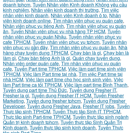
doanh tphcm
,
Tuyển Nhân viên Kinh doanh Không yêu cầu
kinh nghiệm
,
Nhân viên kinh doanh thị trường
,
Tìm việc
nhân viên kinh doanh
,
Nhân viên Kinh doanh ô to
,
Nhân
viên kinh doanh online
,
Tìm nhân viên phục vụ quán cafe
,
Nhân viên phục vụ tiếng Anh
,
Tìm nhân viên phục vụ quán
ăn
,
Tuyển Nhân viên phục vụ nhà hàng TP HCM
,
Tuyển
nhân viên phục vụ quán Nhậu
,
Tuyển nhân viên phục vụ
cafe TPHCM
,
Tuyển nhân viên phục vụ tphcm
,
Tuyển nhân
viên phục vụ gần đây
,
Tìm nhân viên phục vụ quán ăn
,
Nhà
hàng chay tuyển dụng TPHCM
,
Chạy bàn là gì
,
Chạy bàn là
làm gì
,
Chạy bàn tiếng Anh là gì
,
Quán chay tuyển dụng
,
Nhân viên order quán cafe
,
Tìm nhân viên phục vụ quán
cafe
,
Tuyển Part time TPHCM
,
Việc làm part time sinh viên
TPHCM
,
Việc làm Part time tại nhà
,
Tìm việc Part time tại
nhà HCM
,
Việc làm part time cho học sinh sinh viên
,
Việc
làm Part time ca tối TPHCM
,
Việc làm part time Bình Thạnh
,
Tuyển dụng part time Thủ Đức
,
Tuyển dụng Fresher IT
,
Fresher la gì
,
Tuyển dụng Fresher IT HCM
,
Tuyển Fresher
Marketing
,
Tuyển dụng fresher tphcm
,
Tuyển dụng Fresher
Developer
,
Tuyển dụng Fresher Java
,
Fresher IT jobs
,
Tuyển
Thực tập sinh TPHCM
,
Tuyển Thực tập Sinh IT TPHCM
,
Thực tập sinh Part-time TPHCM
,
Tuyển thực tập sinh ngành
Quản trị kinh doanh tphcm
,
Tuyển thực tập Sinh Quản Trị
Kinh doanh
,
Tuyển thực tập sinh kinh doanh
,
Tuyển Thực
tập sinh Part-Time
,