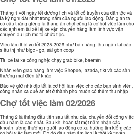
Tháng 1 với ngày tết dương lịch và tết cổ truyền của dân tộc và
là kỳ nghĩ dài nhất trong năm của người lao động. Dân gian ta
có câu tháng giêng là tháng ăn chơi cũng là cơ hội việc làm cho
các anh em tài xế lái xe vận chuyển hàng làm lĩnh vực vận
chuyển du lịch mc tổ chức tiệc.
Việc làm thời vụ tết 2025-2026 như bán hàng, thu ngân tại các
siêu thị như bigc - go, sài gòn coop
Tài xế lái xe công nghệ: chạy grab bike, baemin
Nhân viên giao hàng làm việc Shopee, lazada, tiki và các sàn
thương mại điện tử khác
Bảo vệ giử nhà dịp tết là cơ hội làm việc cho các bạn sinh viên,
công nhân xa quê ăn tết ở thành phố muốn có thêm thu nhập
Chợ tốt việc làm 02/2026
Tháng 2 là tháng đầu tiên sau tết nhu cầu chuyển đổi công việc
đầu năm là cao nhất. Sau khi hoàn tất một năm nhận các
khoản lương thưởng người lao động có xu hướng tìm kiếm các
cơ hội việc làm mới. Do đó đầu năm âm lịch là thời kỳ tuyển