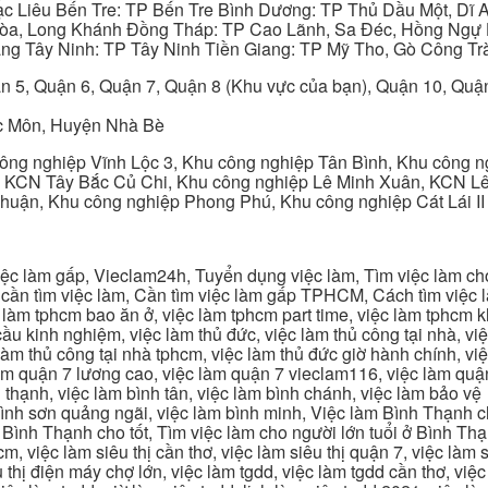
ạc Liêu Bến Tre: TP Bến Tre Bình Dương: TP Thủ Dầu Một, Dĩ
 Hòa, Long Khánh Đồng Tháp: TP Cao Lãnh, Sa Đéc, Hồng Ngự 
ng Tây Ninh: TP Tây Ninh Tiền Giang: TP Mỹ Tho, Gò Công Trà
n 5, Quận 6, Quận 7, Quận 8 (Khu vực của bạn), Quận 10, Qu
c Môn, Huyện Nhà Bè
ng nghiệp Vĩnh Lộc 3, Khu công nghiệp Tân Bình, Khu công n
 KCN Tây Bắc Củ Chi, Khu công nghiệp Lê Minh Xuân, KCN Lê 
Thuận, Khu công nghiệp Phong Phú, Khu công nghiệp Cát Lái II
c làm gấp, Vieclam24h, Tuyển dụng việc làm, Tìm việc làm cho 
cần tìm việc làm, Cần tìm việc làm gấp TPHCM, Cách tìm việc là
c làm tphcm bao ăn ở, việc làm tphcm part time, việc làm tphcm
u kinh nghiệm, việc làm thủ đức, việc làm thủ công tại nhà, việc
 làm thủ công tại nhà tphcm, việc làm thủ đức giờ hành chính, vi
àm quận 7 lương cao, việc làm quận 7 vieclam116, việc làm quận
 thạnh, việc làm bình tân, việc làm bình chánh, việc làm bảo vệ
 bình sơn quảng ngãi, việc làm bình minh, Việc làm Bình Thạnh 
Bình Thạnh cho tốt, Tìm việc làm cho người lớn tuổi ở Bình Th
m, việc làm siêu thị cần thơ, việc làm siêu thị quận 7, việc làm s
êu thị điện máy chợ lớn, việc làm tgdd, việc làm tgdd cần thơ, việ