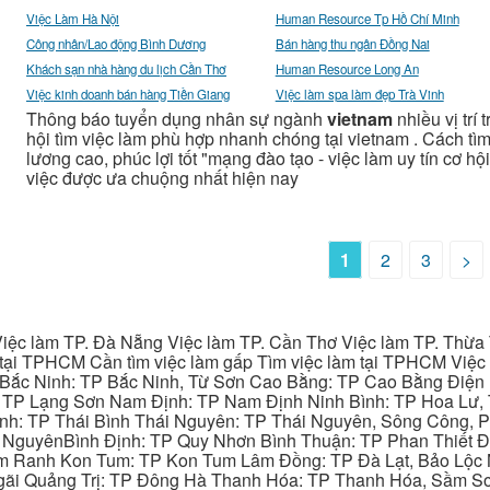
Việc Làm Hà Nội
Human Resource Tp Hồ Chí Minh
Công nhân/Lao động Bình Dương
Bán hàng thu ngân Đồng Nai
Khách sạn nhà hàng du lịch Cần Thơ
Human Resource Long An
Việc kinh doanh bán hàng Tiền Giang
Việc làm spa làm đẹp Trà Vinh
Thông báo tuyển dụng nhân sự ngành
vietnam
nhiều vị trí
hội tìm việc làm phù hợp nhanh chóng tại vietnam . Cách tì
lương cao, phúc lợi tốt "mạng đào tạo - việc làm uy tín cơ hộ
việc được ưa chuộng nhất hiện nay
1
2
3
>
iệc làm TP. Đà Nẵng Việc làm TP. Cần Thơ Việc làm TP. Thừa T
ại TPHCM Cần tìm việc làm gấp Tìm việc làm tại TPHCM Việc 
 Bắc Ninh: TP Bắc Ninh, Từ Sơn Cao Bằng: TP Cao Bằng Điện
: TP Lạng Sơn Nam Định: TP Nam Định Ninh Bình: TP Hoa Lư, 
Bình: TP Thái Bình Thái Nguyên: TP Thái Nguyên, Sông Công,
y NguyênBình Định: TP Quy Nhơn Bình Thuận: TP Phan Thiết Đ
am Ranh Kon Tum: TP Kon Tum Lâm Đồng: TP Đà Lạt, Bảo Lộc
gãi Quảng Trị: TP Đông Hà Thanh Hóa: TP Thanh Hóa, Sầm S