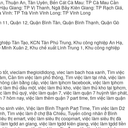
 An, Thuận An, Tân Uyên, Bến Cát Cà Mau: TP Cà Mau Cần
Hậu Giang: TP Vị Thanh, Ngã Bảy Kiên Giang: TP Rạch Giá,
 Vinh: TP Trà Vinh Vĩnh Long: TP Vĩnh Long
ận 11, Quận 12, Quận Bình Tân, Quận Bình Thạnh, Quận Gò
ghiệp Tân Tạo, KCN Tân Phú Trung, Khu công nghiệp An Hạ,
Minh Xuân 2, Khu chế xuất Linh Trung 1, Khu công nghiệp
tốt, vieclam thegioididong, viec lam bach hoa xanh, Tìm việc
m, Cần tìm việc làm phổ thông, Tìm việc làm tại nhà, việc làm
 không cần bằng cấp, việc làm tphcm facebook, việc làm tphcm
 làm thủ dầu một, việc làm thủ kho, việc làm thủ kho tại tphcm,
ệc làm thủ quỹ, việc làm quận 7, việc làm quận 7 huỳnh tấn phát,
 7 hôm nay, việc làm thêm quận 7 part time, tìm việc làm quận
cho sinh viên, Việc làm Bình Thạnh Part Time, Tìm việc làm D2
ạnh, Tìm việc làm ở chợ Bà Chiểu, Tuyển công nhân ở Bình
iêu thị emart, việc làm siêu thị coopmart, việc làm siêu thị đà
c làm tgdd an giang, việc làm tgdd kiên giang, việc làm tgdd tiền