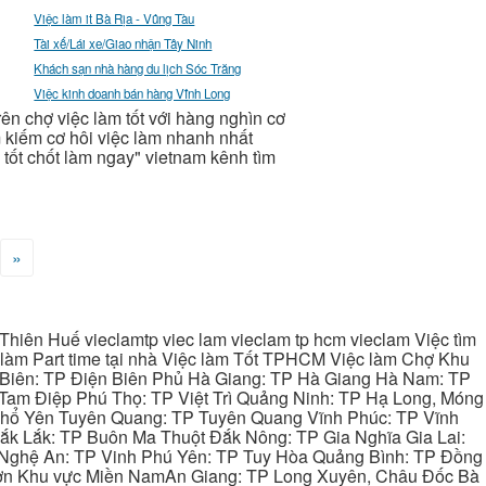
Việc làm it Bà Rịa - Vũng Tàu
Tài xế/Lái xe/Giao nhận Tây Ninh
Khách sạn nhà hàng du lịch Sóc Trăng
Việc kinh doanh bán hàng Vĩnh Long
 trên chợ việc làm tốt với hàng nghìn cơ
m kiếm cơ hôi việc làm nhanh nhất
i tốt chốt làm ngay" vietnam kênh tìm
»
hiên Huế vieclamtp viec lam vieclam tp hcm vieclam Việc tìm
làm Part time tại nhà Việc làm Tốt TPHCM Việc làm Chợ Khu
 Biên: TP Điện Biên Phủ Hà Giang: TP Hà Giang Hà Nam: TP
Tam Điệp Phú Thọ: TP Việt Trì Quảng Ninh: TP Hạ Long, Móng
 Phổ Yên Tuyên Quang: TP Tuyên Quang Vĩnh Phúc: TP Vĩnh
ắk Lắk: TP Buôn Ma Thuột Đắk Nông: TP Gia Nghĩa Gia Lai:
 Nghệ An: TP Vinh Phú Yên: TP Tuy Hòa Quảng Bình: TP Đồng
ơn Khu vực Miền NamAn Giang: TP Long Xuyên, Châu Đốc Bà