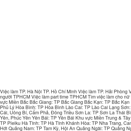
Việc làm TP. Hà Nội TP. Hồ Chí Minh Việc làm TP. Hải Phòng V
người TPHCM Việc làm part time TPHCM Tìm việc làm cho nữ t
vực Miền Bắc Bắc Giang: TP Bắc Giang Bắc Kạn: TP Bắc Kạn
Phủ Lý Hòa Bình: TP Hòa Bình Lào Cai: TP Lào Cai Lạng Sơn
Cái, Uông Bí, Cẩm Phả, Đông Triều Sơn La: TP Sơn La Thái 
Yên, Phúc Yên Yên Bái: TP Yên Bái Khu vực Miền Trung & Tâ
TP Pleiku Hà Tĩnh: TP Hà Tĩnh Khánh Hòa: TP Nha Trang, C
Hới Quảng Nam: TP Tam Kỳ, Hội An Quảng Ngãi: TP Quảng N