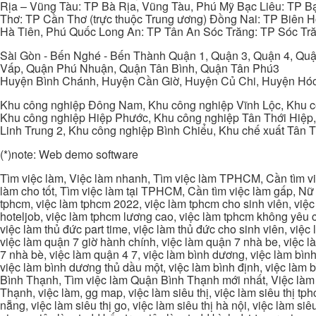
Rịa – Vũng Tàu: TP Bà Rịa, Vũng Tàu, Phú Mỹ Bạc Liêu: TP B
Thơ: TP Cần Thơ (trực thuộc Trung ương) Đồng Nai: TP Biên
Hà Tiên, Phú Quốc Long An: TP Tân An Sóc Trăng: TP Sóc Tră
Sài Gòn - Bến Nghé - Bến Thành Quận 1, Quận 3, Quận 4, Quậ
Vấp, Quận Phú Nhuận, Quận Tân Bình, Quận Tân Phú3
Huyện Bình Chánh, Huyện Cần Giờ, Huyện Củ Chi, Huyện Hó
Khu công nghiệp Đông Nam, Khu công nghiệp Vĩnh Lộc, Khu cô
Khu công nghiệp Hiệp Phước, Khu công nghiệp Tân Thới Hiệp,
Linh Trung 2, Khu công nghiệp Bình Chiểu, Khu chế xuất Tân 
(*)note: Web demo software
Tìm việc làm, Việc làm nhanh, Tìm việc làm TPHCM, Cần tìm việ
làm cho tốt, Tìm việc làm tại TPHCM, Cần tìm việc làm gấp, Nữ 
tphcm, việc làm tphcm 2022, việc làm tphcm cho sinh viên, việ
hoteljob, việc làm tphcm lương cao, việc làm tphcm không yêu cầ
việc làm thủ đức part time, việc làm thủ đức cho sinh viên, việc
việc làm quận 7 giờ hành chính, việc làm quận 7 nhà be, việc l
7 nhà bè, việc làm quận 4 7, việc làm bình dương, việc làm bình
việc làm bình dương thủ dầu một, việc làm bình định, việc làm
Bình Thạnh, Tìm việc làm Quận Bình Thạnh mới nhất, Việc làm 
Thạnh, việc làm, gg map, việc làm siêu thị, việc làm siêu thị tphc
nẵng, việc làm siêu thị go, việc làm siêu thị hà nội, việc làm si