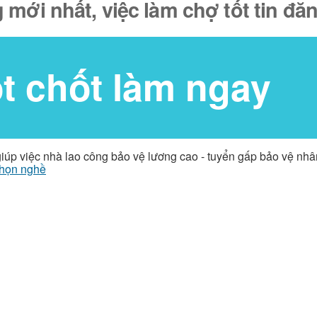
 mới nhất, việc làm chợ tốt tin đ
ốt chốt làm ngay
giúp việc nhà lao công bảo vệ lương cao - tuyển gấp bảo vệ nh
họn nghề