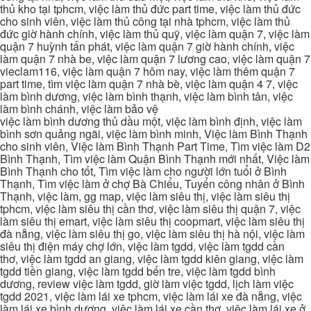
thủ kho tại tphcm, việc làm thủ đức part time, việc làm thủ đức
cho sinh viên, việc làm thủ công tại nhà tphcm, việc làm thủ
đức giờ hành chính, việc làm thủ quỹ, việc làm quận 7, việc làm
quận 7 huỳnh tấn phát, việc làm quận 7 giờ hành chính, việc
làm quận 7 nhà be, việc làm quận 7 lương cao, việc làm quận 7
vieclam116, việc làm quận 7 hôm nay, việc làm thêm quận 7
part time, tìm việc làm quận 7 nhà bè, việc làm quận 4 7, việc
làm bình dương, việc làm bình thạnh, việc làm bình tân, việc
làm bình chánh, việc làm bảo vệ
việc làm bình dương thủ dầu một, việc làm bình định, việc làm
bình sơn quảng ngãi, việc làm bình minh, Việc làm Bình Thạnh
cho sinh viên, Việc làm Bình Thạnh Part Time, Tìm việc làm D2
Bình Thạnh, Tìm việc làm Quận Bình Thạnh mới nhất, Việc làm
Bình Thạnh cho tốt, Tìm việc làm cho người lớn tuổi ở Bình
Thạnh, Tìm việc làm ở chợ Bà Chiểu, Tuyển công nhân ở Bình
Thạnh, việc làm, gg map, việc làm siêu thị, việc làm siêu thị
tphcm, việc làm siêu thị cần thơ, việc làm siêu thị quận 7, việc
làm siêu thị emart, việc làm siêu thị coopmart, việc làm siêu thị
đà nẵng, việc làm siêu thị go, việc làm siêu thị hà nội, việc làm
siêu thị điện máy chợ lớn, việc làm tgdd, việc làm tgdd cần
thơ, việc làm tgdd an giang, việc làm tgdd kiên giang, việc làm
tgdd tiền giang, việc làm tgdd bến tre, việc làm tgdd bình
dương, review việc làm tgdd, giờ làm việc tgdd, lịch làm việc
tgdd 2021, việc làm lái xe tphcm, việc làm lái xe đà nẵng, việc
làm lái xe bình dương, việc làm lái xe cần thơ, việc làm lái xe ở