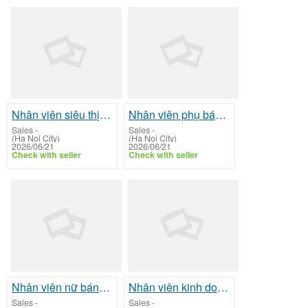
Nhân viên siêu thị tiện lợi 24/7
Nhân viên phụ bán hàng tạp hoá
Sales
-
Sales
-
(Ha Noi City)
(Ha Noi City)
2026/06/21
2026/06/21
Check with seller
Check with seller
Nhân viên nữ bán hàng thời trang quần áo
Nhân viên kinh doanh máy tính xách tay
Sales
-
Sales
-