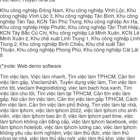
Khu công nghiệp Đông Nam, Khu công nghiệp Vĩnh Lộc, Khu
công nghiệp Vĩnh Lộc 3, Khu công nghiệp Tân Bình, Khu công
nghiệp Tân Tạo, KCN Tân Phú Trung, Khu công nghiệp An Hạ,
Khu công nghiệp Hiệp Phước, Khu công nghiệp Tân Thới Hiệp,
KCN Tây Bắc Củ Chi, Khu công nghiệp Lê Minh Xuân, KCN Lê
Minh Xuân 2, Khu chế xuất Linh Trung 1, Khu công nghiệp Linh
Trung 2, Khu công nghiệp Bình Chiểu, Khu chế xuất Tân
Thuận, Khu công nghiệp Phong Phú, Khu công nghiệp Cát Lái
II
(*)note: Web demo software
Tìm việc làm, Việc làm nhanh, Tìm việc làm TPHCM, Cần tìm
việc làm gấp, Vieclam24h, Tuyển dụng việc làm, Tìm việc làm
cho tốt, vieclam thegioididong, viec lam bach hoa xanh, Tìm
việc làm cho tốt, Tìm việc làm tại TPHCM, Cần tìm việc làm
gấp, Nữ cần tìm việc làm, Cần tìm việc làm gấp TPHCM, Cách
tìm việc làm, Cần tìm việc làm phổ thông, Tìm việc làm tại nhà,
việc làm tphcm, việc làm tphcm 2022, việc làm tphcm cho sinh
viên, việc làm tphcm bao ăn ở, việc làm tphcm part time, việc
làm tphcm không cần bằng cấp, việc làm tphcm facebook, việc
làm tphcm hoteljob, việc làm tphcm lương cao, việc làm tphcm
không yêu cầu kinh nghiệm, việc làm thủ đức, việc làm thủ
công tại nhà, việc làm thủ dầu một, việc làm thủ kho, việc làm