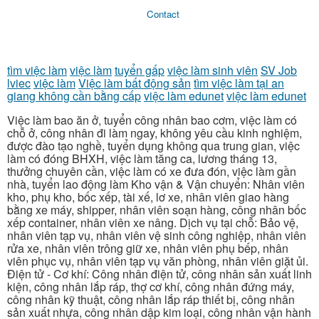
Contact
tìm việc làm
việc làm
tuyển gấp
việc làm sinh viên
SV Job
lviec
việc làm
Việc làm bất động sản
tìm việc làm tại an
giang không cần bằng cấp
việc làm edunet
việc làm edunet
Việc làm bao ăn ở, tuyển công nhân bao cơm, việc làm có
chỗ ở, công nhân đi làm ngay, không yêu cầu kinh nghiệm,
được đào tạo nghề, tuyển dụng không qua trung gian, việc
làm có đóng BHXH, việc làm tăng ca, lương tháng 13,
thưởng chuyên cần, việc làm có xe đưa đón, việc làm gần
nhà, tuyển lao động làm Kho vận & Vận chuyển: Nhân viên
kho, phụ kho, bốc xếp, tài xế, lơ xe, nhân viên giao hàng
bằng xe máy, shipper, nhân viên soạn hàng, công nhân bốc
xếp container, nhân viên xe nâng. Dịch vụ tại chỗ: Bảo vệ,
nhân viên tạp vụ, nhân viên vệ sinh công nghiệp, nhân viên
rửa xe, nhân viên trông giữ xe, nhân viên phụ bếp, nhân
viên phục vụ, nhân viên tạp vụ văn phòng, nhân viên giặt ủi.
Điện tử - Cơ khí: Công nhân điện tử, công nhân sản xuất linh
kiện, công nhân lắp ráp, thợ cơ khí, công nhân đứng máy,
công nhân kỹ thuật, công nhân lắp ráp thiết bị, công nhân
sản xuất nhựa, công nhân dập kim loại, công nhân vận hành