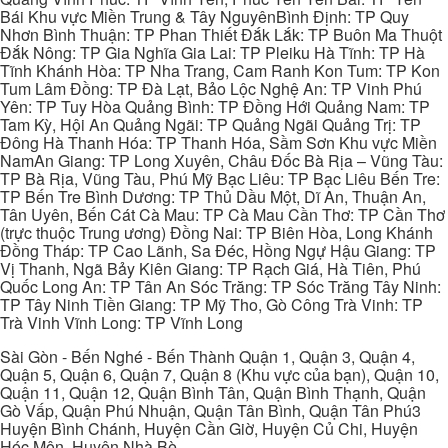
Bái Khu vực Miền Trung & Tây NguyênBình Định: TP Quy
Nhơn Bình Thuận: TP Phan Thiết Đắk Lắk: TP Buôn Ma Thuột
Đắk Nông: TP Gia Nghĩa Gia Lai: TP Pleiku Hà Tĩnh: TP Hà
Tĩnh Khánh Hòa: TP Nha Trang, Cam Ranh Kon Tum: TP Kon
Tum Lâm Đồng: TP Đà Lạt, Bảo Lộc Nghệ An: TP Vinh Phú
Yên: TP Tuy Hòa Quảng Bình: TP Đồng Hới Quảng Nam: TP
Tam Kỳ, Hội An Quảng Ngãi: TP Quảng Ngãi Quảng Trị: TP
Đông Hà Thanh Hóa: TP Thanh Hóa, Sầm Sơn Khu vực Miền
NamAn Giang: TP Long Xuyên, Châu Đốc Bà Rịa – Vũng Tàu:
TP Bà Rịa, Vũng Tàu, Phú Mỹ Bạc Liêu: TP Bạc Liêu Bến Tre:
TP Bến Tre Bình Dương: TP Thủ Dầu Một, Dĩ An, Thuận An,
Tân Uyên, Bến Cát Cà Mau: TP Cà Mau Cần Thơ: TP Cần Thơ
(trực thuộc Trung ương) Đồng Nai: TP Biên Hòa, Long Khánh
Đồng Tháp: TP Cao Lãnh, Sa Đéc, Hồng Ngự Hậu Giang: TP
Vị Thanh, Ngã Bảy Kiên Giang: TP Rạch Giá, Hà Tiên, Phú
Quốc Long An: TP Tân An Sóc Trăng: TP Sóc Trăng Tây Ninh:
TP Tây Ninh Tiền Giang: TP Mỹ Tho, Gò Công Trà Vinh: TP
Trà Vinh Vĩnh Long: TP Vĩnh Long
Sài Gòn - Bến Nghé - Bến Thành Quận 1, Quận 3, Quận 4,
Quận 5, Quận 6, Quận 7, Quận 8 (Khu vực của bạn), Quận 10,
Quận 11, Quận 12, Quận Bình Tân, Quận Bình Thạnh, Quận
Gò Vấp, Quận Phú Nhuận, Quận Tân Bình, Quận Tân Phú3
Huyện Bình Chánh, Huyện Cần Giờ, Huyện Củ Chi, Huyện
Hóc Môn, Huyện Nhà Bè