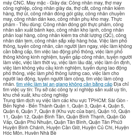
máy CNC. May mặc - Giày da: Công nhân may, thợ may
công nghiệp, công nhân giày da, thợ cắt, công nhân kiểm
hàng, thợ ủi, công nhân đóng gói giày, công nhân chuyền
may, công nhân dán keo, công nhân phụ kho may. Thực
phẩm - Tiêu dùng: Công nhân đóng gói thực phẩm, công
nhân sản xuất bánh kẹo, công nhân kho lạnh, công nhân
phân loại hàng, công nhân kiểm tra chất lượng (QC), công
nhân dán tem, công nhân sắp xếp hàng hóa. Việc làm phổ
thông, tuyển công nhân, cần người làm ngay, việc làm không
cần bằng cấp, tìm việc lao động phổ thông, việc làm phổ
thông không kinh nghiệm, tuyển gấp công nhân, tuyển người
làm việc, việc làm thời vụ, việc làm lâu dài, việc làm ổn định,
việc làm không yêu cầu kinh nghiệm, tuyển dụng lao động
phổ thông, việc làm phổ thông lương cao, việc làm cho
người lao động, tuyển người làm công, tìm việc làm công
nhân.
tìm việc làm tại an giang không cần bằng cấp
Địa chỉ
tìm việc uy tín: Trụ sở các công ty xí nghiệp sản xuất uy tín,
khu chế xuất, khu công nghiệp
Trung tâm dịch vụ việc làm các khu vực TPHCM: Sài Gòn -
Bến Nghé - Bến Thành Quận 1, Quận 3, Quận 4, Quận 5,
Quận 6, Quận 7, Quận 8 (Khu vực của bạn), Quận 10, Quận
11, Quận 12, Quận Bình Tân, Quận Bình Thạnh, Quận Gò
Vấp, Quận Phú Nhuận, Quận Tân Bình, Quận Tân Phú3
Huyện Bình Chánh, Huyện Cần Giờ, Huyện Củ Chi, Huyện
Hóc Môn, Huyện Nhà Bè