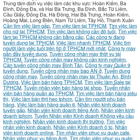
Trung tâm dịch vụ việc làm các khu vực: Hoàn Kiếm, Ba
Đình, Đống Đa, và Hai Bà Trưng, Ba Đình, Bắc Từ Liêm,
Cầu Giấy, Đống Đa, Hà Đông, Hai Bà Trưng, Hoàn Kiếm,
Hoàng Mai, Long Biên, Nam Từ Liêm, Tây Hồ, Thanh Xuân
Cần tìm việc làm gấp
,
Tìm việc làm tại TPHCM
,
Tìm việc làm
cho nữ tại TPHCM
,
Tìm việc làm không cần độ tuổi
,
Tìm việc
làm tại TPHCM không cần bằng cấp
,
Các công ty đang
tuyển dụng tại TPHCM
,
Việc làm nhanh TPHCM
,
Việc tìm
người làm việc tuổi trên 50 ở TPHCM mới nhất
,
Công ty may
gần đầy tuyển dụng
,
Tuyển công nhân may thời vụ tại
TPHCM
,
Tuyển công nhân may không cần kinh nghiệm
,
Cần tuyển công nhân may Bình Tân
,
Công ty may Quận 9
tuyển dụng
,
Tuyển công nhân may bao AN ở
,
Tuyển dụng
công nhân may
,
Tuyển công nhân may tại Thuận An, Bình
Dương
,
Việc làm bán hàng TPHCM
,
Tìm việc làm Sale tại
TPHCM
,
Tuyển nhân viên bán hàng tại shop
,
Tuyển nhân
viên bán hàng quần áo TPHCM
,
Tìm việc làm bán hàng siêu
thị
,
Việc làm bán thịt heo tphcm
,
Cần tìm người phụ bán
hàng
,
Việc làm bán hàng quận 6
,
Nhân viên kinh doanh
tuyển gấp
,
Nhân viên kinh doanh tiếng Anh
,
Nhân viên kinh
doanh tphcm
,
Tuyển Nhân viên Kinh doanh Không yêu cầu
kinh nghiệm
,
Nhân viên kinh doanh thị trường
,
Tìm việc
nhân viên kinh doanh
,
Nhân viên Kinh doanh ô to
,
Nhân
viên kinh doanh online
,
Tìm nhân viên phục vụ quán cafe
,
Nhân viên phục vụ tiếng Anh
,
Tìm nhân viên phục vụ quán