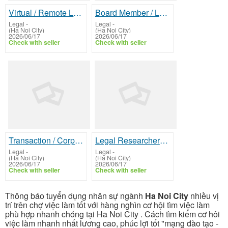
Virtual / Remote Legal Volunteer (Document Review, Translation, Research)
Board Member / Legal Committee Volunteer
Legal
-
Legal
-
(Ha Noi City)
(Ha Noi City)
2026/06/17
2026/06/17
Check with seller
Check with seller
Transaction / Corporate Pro Bono (Nonprofit Formation & Contracts
Legal Researcher / Policy Advocate
Legal
-
Legal
-
(Ha Noi City)
(Ha Noi City)
2026/06/17
2026/06/17
Check with seller
Check with seller
Thông báo tuyển dụng nhân sự ngành
Ha Noi City
nhiều vị
trí trên chợ việc làm tốt với hàng nghìn cơ hội tìm việc làm
phù hợp nhanh chóng tại Ha Noi City . Cách tìm kiếm cơ hôi
việc làm nhanh nhất lương cao, phúc lợi tốt "mạng đào tạo -