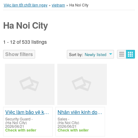
Việc làm tốt chốt làm ngay
»
vietnam
»
Ha Noi City
Ha Noi City
1 - 12 of 533 listings
Listings
Show filters
Sort by:
Newly listed
Việc làm bảo vệ khu dân cư bao ăn ở tại chổ
Nhân viên kinh doanh bất động sản
Security Guard
-
Sales
-
(Ha Noi City)
(Ha Noi City)
2026/06/21
2026/06/21
Check with seller
Check with seller