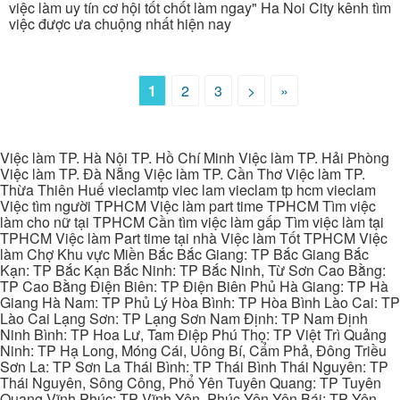
việc làm uy tín cơ hội tốt chốt làm ngay" Ha Noi City kênh tìm
việc được ưa chuộng nhất hiện nay
1
2
3
>
»
Việc làm TP. Hà Nội TP. Hồ Chí Minh Việc làm TP. Hải Phòng
Việc làm TP. Đà Nẵng Việc làm TP. Cần Thơ Việc làm TP.
Thừa Thiên Huế vieclamtp viec lam vieclam tp hcm vieclam
Việc tìm người TPHCM Việc làm part time TPHCM Tìm việc
làm cho nữ tại TPHCM Cần tìm việc làm gấp Tìm việc làm tại
TPHCM Việc làm Part time tại nhà Việc làm Tốt TPHCM Việc
làm Chợ Khu vực Miền Bắc Bắc Giang: TP Bắc Giang Bắc
Kạn: TP Bắc Kạn Bắc Ninh: TP Bắc Ninh, Từ Sơn Cao Bằng:
TP Cao Bằng Điện Biên: TP Điện Biên Phủ Hà Giang: TP Hà
Giang Hà Nam: TP Phủ Lý Hòa Bình: TP Hòa Bình Lào Cai: TP
Lào Cai Lạng Sơn: TP Lạng Sơn Nam Định: TP Nam Định
Ninh Bình: TP Hoa Lư, Tam Điệp Phú Thọ: TP Việt Trì Quảng
Ninh: TP Hạ Long, Móng Cái, Uông Bí, Cẩm Phả, Đông Triều
Sơn La: TP Sơn La Thái Bình: TP Thái Bình Thái Nguyên: TP
Thái Nguyên, Sông Công, Phổ Yên Tuyên Quang: TP Tuyên
Quang Vĩnh Phúc: TP Vĩnh Yên, Phúc Yên Yên Bái: TP Yên