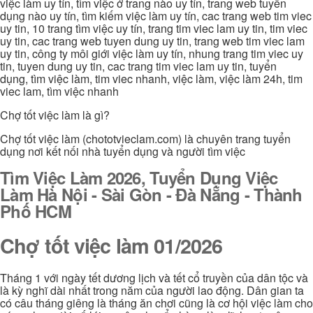
việc làm uy tín, tìm việc ở trang nào uy tín, trang web tuyển
dụng nào uy tín, tìm kiếm việc làm uy tín, cac trang web tim viec
uy tin, 10 trang tìm việc uy tín, trang tim viec lam uy tin, tim viec
uy tin, cac trang web tuyen dung uy tin, trang web tim viec lam
uy tin, công ty môi giới việc làm uy tín, nhung trang tim viec uy
tin, tuyen dung uy tin, cac trang tim viec lam uy tin, tuyển
dụng, tìm việc làm, tim viec nhanh, việc làm, việc làm 24h, tim
viec lam, tìm việc nhanh
Chợ tốt việc làm là gì?
Chợ tốt việc làm (chototvieclam.com) là chuyên trang tuyển
dụng nơi kết nối nhà tuyển dụng và người tìm việc
Tìm Việc Làm 2026, Tuyển Dụng Việc
Làm Hà Nội - Sài Gòn - Đà Nẵng - Thành
Phố HCM
Chợ tốt việc làm 01/2026
Tháng 1 với ngày tết dương lịch và tết cổ truyền của dân tộc và
là kỳ nghĩ dài nhất trong năm của người lao động. Dân gian ta
có câu tháng giêng là tháng ăn chơi cũng là cơ hội việc làm cho