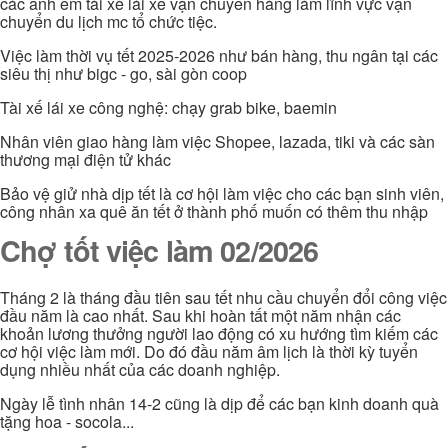
các anh em tài xế lái xe vận chuyển hàng làm lĩnh vực vận
chuyển du lịch mc tổ chức tiệc.
Việc làm thời vụ tết 2025-2026 như bán hàng, thu ngân tại các
siêu thị như bigc - go, sài gòn coop
Tài xế lái xe công nghệ: chạy grab bike, baemin
Nhân viên giao hàng làm việc Shopee, lazada, tiki và các sàn
thương mại điện tử khác
Bảo vệ giử nhà dịp tết là cơ hội làm việc cho các bạn sinh viên,
công nhân xa quê ăn tết ở thành phố muốn có thêm thu nhập
Chợ tốt việc làm 02/2026
Tháng 2 là tháng đầu tiên sau tết nhu cầu chuyển đổi công việc
đầu năm là cao nhất. Sau khi hoàn tất một năm nhận các
khoản lương thưởng người lao động có xu hướng tìm kiếm các
cơ hội việc làm mới. Do đó đầu năm âm lịch là thời kỳ tuyển
dụng nhiều nhất của các doanh nghiệp.
Ngày lễ tình nhân 14-2 cũng là dịp để các bạn kinh doanh quà
tặng hoa - socola...