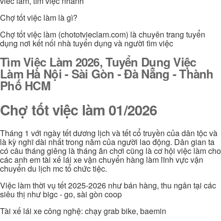
viec lam, tìm việc nhanh
Chợ tốt việc làm là gì?
Chợ tốt việc làm (chototvieclam.com) là chuyên trang tuyển
dụng nơi kết nối nhà tuyển dụng và người tìm việc
Tìm Việc Làm 2026, Tuyển Dụng Việc
Làm Hà Nội - Sài Gòn - Đà Nẵng - Thành
Phố HCM
Chợ tốt việc làm 01/2026
Tháng 1 với ngày tết dương lịch và tết cổ truyền của dân tộc và
là kỳ nghĩ dài nhất trong năm của người lao động. Dân gian ta
có câu tháng giêng là tháng ăn chơi cũng là cơ hội việc làm cho
các anh em tài xế lái xe vận chuyển hàng làm lĩnh vực vận
chuyển du lịch mc tổ chức tiệc.
Việc làm thời vụ tết 2025-2026 như bán hàng, thu ngân tại các
siêu thị như bigc - go, sài gòn coop
Tài xế lái xe công nghệ: chạy grab bike, baemin