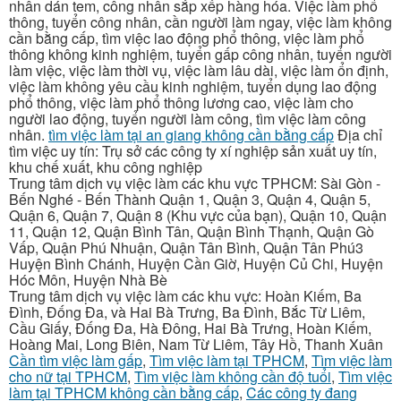
nhân dán tem, công nhân sắp xếp hàng hóa. Việc làm phổ
thông, tuyển công nhân, cần người làm ngay, việc làm không
cần bằng cấp, tìm việc lao động phổ thông, việc làm phổ
thông không kinh nghiệm, tuyển gấp công nhân, tuyển người
làm việc, việc làm thời vụ, việc làm lâu dài, việc làm ổn định,
việc làm không yêu cầu kinh nghiệm, tuyển dụng lao động
phổ thông, việc làm phổ thông lương cao, việc làm cho
người lao động, tuyển người làm công, tìm việc làm công
nhân.
tìm việc làm tại an giang không cần bằng cấp
Địa chỉ
tìm việc uy tín: Trụ sở các công ty xí nghiệp sản xuất uy tín,
khu chế xuất, khu công nghiệp
Trung tâm dịch vụ việc làm các khu vực TPHCM: Sài Gòn -
Bến Nghé - Bến Thành Quận 1, Quận 3, Quận 4, Quận 5,
Quận 6, Quận 7, Quận 8 (Khu vực của bạn), Quận 10, Quận
11, Quận 12, Quận Bình Tân, Quận Bình Thạnh, Quận Gò
Vấp, Quận Phú Nhuận, Quận Tân Bình, Quận Tân Phú3
Huyện Bình Chánh, Huyện Cần Giờ, Huyện Củ Chi, Huyện
Hóc Môn, Huyện Nhà Bè
Trung tâm dịch vụ việc làm các khu vực: Hoàn Kiếm, Ba
Đình, Đống Đa, và Hai Bà Trưng, Ba Đình, Bắc Từ Liêm,
Cầu Giấy, Đống Đa, Hà Đông, Hai Bà Trưng, Hoàn Kiếm,
Hoàng Mai, Long Biên, Nam Từ Liêm, Tây Hồ, Thanh Xuân
Cần tìm việc làm gấp
,
Tìm việc làm tại TPHCM
,
Tìm việc làm
cho nữ tại TPHCM
,
Tìm việc làm không cần độ tuổi
,
Tìm việc
làm tại TPHCM không cần bằng cấp
,
Các công ty đang