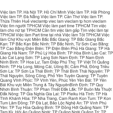
Việc làm TP. Hà Nội TP. Hồ Chí Minh Việc làm TP. Hải Phòng
Việc làm TP. Đà Nẵng Việc làm TP. Cần Thơ Việc làm TP.
Thừa Thiên Huế vieclamtp viec lam vieclam tp hcm vieclam
Việc tìm người TPHCM Việc làm part time TPHCM Tìm việc
làm cho nữ tại TPHCM Cần tìm việc làm gấp Tìm việc làm tại
TPHCM Việc làm Part time tại nhà Việc làm Tốt TPHCM Việc
làm Chợ Khu vực Miền Bắc Bắc Giang: TP Bắc Giang Bắc
Kạn: TP Bắc Kạn Bắc Ninh: TP Bắc Ninh, Từ Sơn Cao Bằng:
TP Cao Bằng Điện Biên: TP Điện Biên Phủ Hà Giang: TP Hà
Giang Hà Nam: TP Phủ Lý Hòa Bình: TP Hòa Bình Lào Cai: TP
Lào Cai Lạng Sơn: TP Lạng Sơn Nam Định: TP Nam Định
Ninh Bình: TP Hoa Lư, Tam Điệp Phú Thọ: TP Việt Trì Quảng
Ninh: TP Hạ Long, Móng Cái, Uông Bí, Cẩm Phả, Đông Triều
Sơn La: TP Sơn La Thái Bình: TP Thái Bình Thái Nguyên: TP
Thái Nguyên, Sông Công, Phổ Yên Tuyên Quang: TP Tuyên
Quang Vĩnh Phúc: TP Vĩnh Yên, Phúc Yên Yên Bái: TP Yên
Bái Khu vực Miền Trung & Tây NguyênBình Định: TP Quy
Nhơn Bình Thuận: TP Phan Thiết Đắk Lắk: TP Buôn Ma Thuột
Đắk Nông: TP Gia Nghĩa Gia Lai: TP Pleiku Hà Tĩnh: TP Hà
Tĩnh Khánh Hòa: TP Nha Trang, Cam Ranh Kon Tum: TP Kon
Tum Lâm Đồng: TP Đà Lạt, Bảo Lộc Nghệ An: TP Vinh Phú
Yên: TP Tuy Hòa Quảng Bình: TP Đồng Hới Quảng Nam: TP
Tam Kỳ, Hội An Quảng Ngãi: TP Quảng Ngãi Quảng Trị: TP