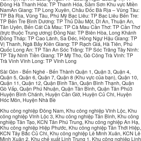
Đông Hà Thanh Hóa: TP Thanh Hóa, Sầm Sơn Khu vực Miền
NamAn Giang: TP Long Xuyên, Châu Đốc Bà Rịa – Vũng Tàu:
TP Bà Rịa, Vũng Tàu, Phú Mỹ Bạc Liêu: TP Bạc Liêu Bến Tre:
TP Bến Tre Bình Dương: TP Thủ Dầu Một, Dĩ An, Thuận An,
Tân Uyên, Bến Cát Cà Mau: TP Cà Mau Cần Thơ: TP Cần Thơ
(trực thuộc Trung ương) Đồng Nai: TP Biên Hòa, Long Khánh
Đồng Tháp: TP Cao Lãnh, Sa Đéc, Hồng Ngự Hậu Giang: TP
Vị Thanh, Ngã Bảy Kiên Giang: TP Rạch Giá, Hà Tiên, Phú
Quốc Long An: TP Tân An Sóc Trăng: TP Sóc Trăng Tây Ninh:
TP Tây Ninh Tiền Giang: TP Mỹ Tho, Gò Công Trà Vinh: TP
Trà Vinh Vĩnh Long: TP Vĩnh Long
Sài Gòn - Bến Nghé - Bến Thành Quận 1, Quận 3, Quận 4,
Quận 5, Quận 6, Quận 7, Quận 8 (Khu vực của bạn), Quận 10,
Quận 11, Quận 12, Quận Bình Tân, Quận Bình Thạnh, Quận
Gò Vấp, Quận Phú Nhuận, Quận Tân Bình, Quận Tân Phú3
Huyện Bình Chánh, Huyện Cần Giờ, Huyện Củ Chi, Huyện
Hóc Môn, Huyện Nhà Bè
Khu công nghiệp Đông Nam, Khu công nghiệp Vĩnh Lộc, Khu
công nghiệp Vĩnh Lộc 3, Khu công nghiệp Tân Bình, Khu công
nghiệp Tân Tạo, KCN Tân Phú Trung, Khu công nghiệp An Hạ,
Khu công nghiệp Hiệp Phước, Khu công nghiệp Tân Thới Hiệp,
KCN Tây Bắc Củ Chi, Khu công nghiệp Lê Minh Xuân, KCN Lê
Minh Xuân 2, Khu chế xuất Linh Trung 1, Khu công nghiệp Linh