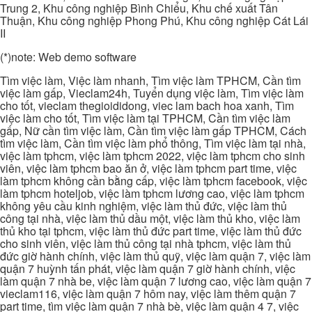
Trung 2, Khu công nghiệp Bình Chiểu, Khu chế xuất Tân
Thuận, Khu công nghiệp Phong Phú, Khu công nghiệp Cát Lái
II
(*)note: Web demo software
Tìm việc làm, Việc làm nhanh, Tìm việc làm TPHCM, Cần tìm
việc làm gấp, Vieclam24h, Tuyển dụng việc làm, Tìm việc làm
cho tốt, vieclam thegioididong, viec lam bach hoa xanh, Tìm
việc làm cho tốt, Tìm việc làm tại TPHCM, Cần tìm việc làm
gấp, Nữ cần tìm việc làm, Cần tìm việc làm gấp TPHCM, Cách
tìm việc làm, Cần tìm việc làm phổ thông, Tìm việc làm tại nhà,
việc làm tphcm, việc làm tphcm 2022, việc làm tphcm cho sinh
viên, việc làm tphcm bao ăn ở, việc làm tphcm part time, việc
làm tphcm không cần bằng cấp, việc làm tphcm facebook, việc
làm tphcm hoteljob, việc làm tphcm lương cao, việc làm tphcm
không yêu cầu kinh nghiệm, việc làm thủ đức, việc làm thủ
công tại nhà, việc làm thủ dầu một, việc làm thủ kho, việc làm
thủ kho tại tphcm, việc làm thủ đức part time, việc làm thủ đức
cho sinh viên, việc làm thủ công tại nhà tphcm, việc làm thủ
đức giờ hành chính, việc làm thủ quỹ, việc làm quận 7, việc làm
quận 7 huỳnh tấn phát, việc làm quận 7 giờ hành chính, việc
làm quận 7 nhà be, việc làm quận 7 lương cao, việc làm quận 7
vieclam116, việc làm quận 7 hôm nay, việc làm thêm quận 7
part time, tìm việc làm quận 7 nhà bè, việc làm quận 4 7, việc