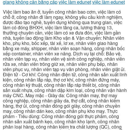
giang không cần bằng cấp
việc làm edunet
việc làm edunet
Việc làm bao ăn ở, tuyển công nhân bao cơm, việc làm có
chỗ ở, công nhân đi làm ngay, không yêu cầu kinh nghiệm,
được đào tạo nghề, tuyển dụng không qua trung gian, việc
làm có đóng BHXH, việc làm tăng ca, lương tháng 13,
thưởng chuyên cần, việc làm có xe đưa đón, việc làm gần
nhà, tuyển lao động làm Kho vận & Vận chuyển: Nhân viên
kho, phụ kho, bốc xếp, tài xế, lơ xe, nhân viên giao hàng
bằng xe máy, shipper, nhân viên soạn hàng, công nhân bốc
xếp container, nhân viên xe nâng. Dịch vụ tại chỗ: Bảo vệ,
nhân viên tạp vụ, nhân viên vệ sinh công nghiệp, nhân viên
rửa xe, nhân viên trông giữ xe, nhân viên phụ bếp, nhân
viên phục vụ, nhân viên tạp vụ văn phòng, nhân viên giặt ủi.
Điện tử - Cơ khí: Công nhân điện tử, công nhân sản xuất linh
kiện, công nhân lắp ráp, thợ cơ khí, công nhân đứng máy,
công nhân kỹ thuật, công nhân lắp ráp thiết bị, công nhân
sản xuất nhựa, công nhân dập kim loại, công nhân vận hành
máy CNC. May mặc - Giày da: Công nhân may, thợ may
công nghiệp, công nhân giày da, thợ cắt, công nhân kiểm
hàng, thợ ủi, công nhân đóng gói giày, công nhân chuyền
may, công nhân dán keo, công nhân phụ kho may. Thực
phẩm - Tiêu dùng: Công nhân đóng gói thực phẩm, công
nhân sản xuất bánh kẹo, công nhân kho lạnh, công nhân
phân loại hàng, công nhân kiểm tra chất lượng (QC), công