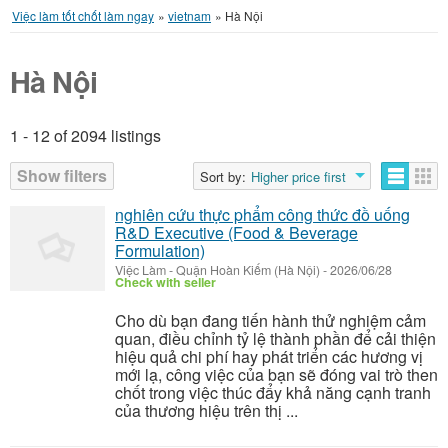
Việc làm tốt chốt làm ngay
»
vietnam
»
Hà Nội
Hà Nội
1 - 12 of 2094 listings
Listings
Show filters
Sort by:
Higher price first
nghiên cứu thực phẩm công thức đồ uống
R&D Executive (Food & Beverage
Formulation)
Việc Làm
-
Quận Hoàn Kiếm (Hà Nội)
-
2026/06/28
Check with seller
Cho dù bạn đang tiến hành thử nghiệm cảm
quan, điều chỉnh tỷ lệ thành phần để cải thiện
hiệu quả chi phí hay phát triển các hương vị
mới lạ, công việc của bạn sẽ đóng vai trò then
chốt trong việc thúc đẩy khả năng cạnh tranh
của thương hiệu trên thị ...