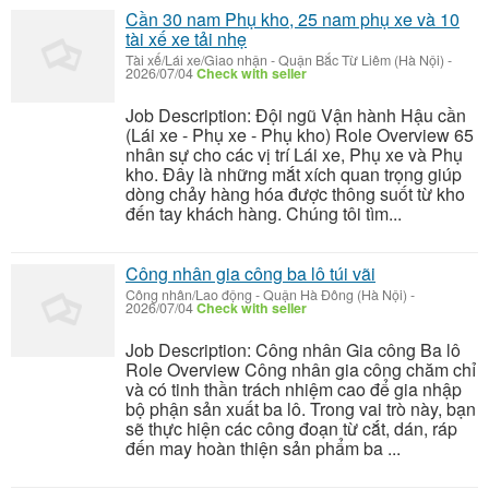
Cần 30 nam Phụ kho, 25 nam phụ xe và 10
tài xế xe tải nhẹ
Tài xế/Lái xe/Giao nhận
-
Quận Bắc Từ Liêm (Hà Nội)
-
2026/07/04
Check with seller
Job Description: Đội ngũ Vận hành Hậu cần
(Lái xe - Phụ xe - Phụ kho) Role Overview 65
nhân sự cho các vị trí Lái xe, Phụ xe và Phụ
kho. Đây là những mắt xích quan trọng giúp
dòng chảy hàng hóa được thông suốt từ kho
đến tay khách hàng. Chúng tôi tìm...
Công nhân gia công ba lô túi vãi
Công nhân/Lao động
-
Quận Hà Đông (Hà Nội)
-
2026/07/04
Check with seller
Job Description: Công nhân Gia công Ba lô
Role Overview Công nhân gia công chăm chỉ
và có tinh thần trách nhiệm cao để gia nhập
bộ phận sản xuất ba lô. Trong vai trò này, bạn
sẽ thực hiện các công đoạn từ cắt, dán, ráp
đến may hoàn thiện sản phẩm ba ...