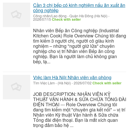
Cần 3 chị bếp có kinh nghiệm nấu ăn xuất ăn
công nghiệp
Công nhân/Lao động
-
Quận Hà Đông (Hà Nội)
-
2026/07/15
Check with seller
Nhân viên Bếp ăn Công nghiệp (Industrial
Kitchen Cook) Role Overview Chúng tôi đang
tìm kiếm 3 người chị, người cô giàu kinh
nghiệm – những "người giữ lửa" chuyên
nghiệp cho vị trí Nhân viên Bếp ăn công
nghiệp. Bạn là người làm chủ không gian
bếp, tạ...
Việc làm Hà Nội Nhân viên văn phòng
Tìm Việc Làm
-
(Hà Nội)
-
2026/07/02
Check with seller
JOB DESCRIPTION: NHÂN VIÊN KỸ
THUẬT VẬN HÀNH & SỬA CHỮA TỔNG ĐÀI
ĐIỆN THOẠI --- Role Overview Chúng tôi
đang tìm kiếm một "chuyên gia kết nối" – vị trí
Nhân viên Kỹ thuật Vận hành & Sửa chữa
Tổng đài điện thoại. Bạn là mắt xích quan
trọng đảm bảo hệ ...