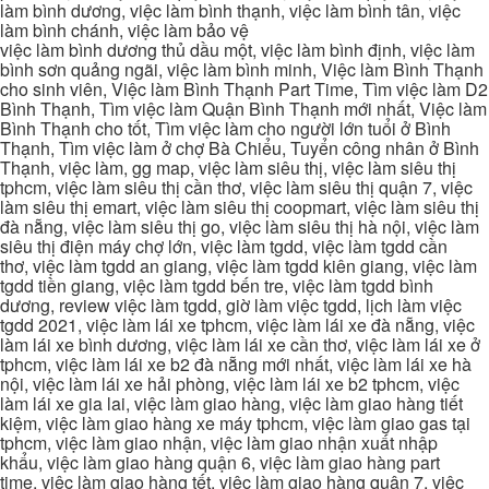
làm bình dương, việc làm bình thạnh, việc làm bình tân, việc
làm bình chánh, việc làm bảo vệ
việc làm bình dương thủ dầu một, việc làm bình định, việc làm
bình sơn quảng ngãi, việc làm bình minh, Việc làm Bình Thạnh
cho sinh viên, Việc làm Bình Thạnh Part Time, Tìm việc làm D2
Bình Thạnh, Tìm việc làm Quận Bình Thạnh mới nhất, Việc làm
Bình Thạnh cho tốt, Tìm việc làm cho người lớn tuổi ở Bình
Thạnh, Tìm việc làm ở chợ Bà Chiểu, Tuyển công nhân ở Bình
Thạnh, việc làm, gg map, việc làm siêu thị, việc làm siêu thị
tphcm, việc làm siêu thị cần thơ, việc làm siêu thị quận 7, việc
làm siêu thị emart, việc làm siêu thị coopmart, việc làm siêu thị
đà nẵng, việc làm siêu thị go, việc làm siêu thị hà nội, việc làm
siêu thị điện máy chợ lớn, việc làm tgdd, việc làm tgdd cần
thơ, việc làm tgdd an giang, việc làm tgdd kiên giang, việc làm
tgdd tiền giang, việc làm tgdd bến tre, việc làm tgdd bình
dương, review việc làm tgdd, giờ làm việc tgdd, lịch làm việc
tgdd 2021, việc làm lái xe tphcm, việc làm lái xe đà nẵng, việc
làm lái xe bình dương, việc làm lái xe cần thơ, việc làm lái xe ở
tphcm, việc làm lái xe b2 đà nẵng mới nhất, việc làm lái xe hà
nội, việc làm lái xe hải phòng, việc làm lái xe b2 tphcm, việc
làm lái xe gia lai, việc làm giao hàng, việc làm giao hàng tiết
kiệm, việc làm giao hàng xe máy tphcm, việc làm giao gas tại
tphcm, việc làm giao nhận, việc làm giao nhận xuất nhập
khẩu, việc làm giao hàng quận 6, việc làm giao hàng part
time, việc làm giao hàng tết, việc làm giao hàng quận 7, việc