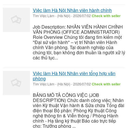
Việc làm Hà Nội Nhân viên hành chính
Tìm Việc Làm
-
(Hà Nội)
-
2026/07/02
Check with seller
Job Description: NHÂN VIÊN HÀNH CHÍNH
VĂN PHÒNG (OFFICE ADMINISTRATOR)
Role Overview Chúng tôi đang tìm kiếm một
"Đại sứ vận hành" – vị trí Nhân viên Hành
chính Văn phòng. Tại doanh nghiệp của
chúng tôi, bạn không đơn thuần là người xử lý
các thủ tục...
Việc làm Hà Nội Nhân viên tổng hợp văn
phòng
Tìm Việc Làm
-
(Hà Nội)
-
2026/07/02
Check with seller
BẢNG MÔ TẢ CÔNG VIỆC (JOB
DESCRIPTION) Chức danh công việc: Nhân
viên Kỹ thuật Vận hành & Sửa chữa Tổng đài
điện thoại Bộ phận: Phòng Kỹ thuật Công
nghệ thông tin & Viễn thông / Phòng Hành
chính - Hạ tầng kỹ thuật Báo cáo trực tiếp
cho: Trưởng phòng ...