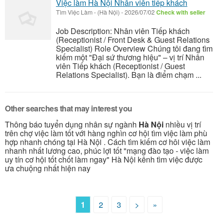
Việc làm Hà Nội Nhân viên tiếp khách
Tìm Việc Làm
-
(Hà Nội)
-
2026/07/02
Check with seller
Job Description: Nhân viên Tiếp khách
(Receptionist / Front Desk & Guest Relations
Specialist) Role Overview Chúng tôi đang tìm
kiếm một "Đại sứ thương hiệu" – vị trí Nhân
viên Tiếp khách (Receptionist / Guest
Relations Specialist). Bạn là điểm chạm ...
Other searches that may interest you
Thông báo tuyển dụng nhân sự ngành
Hà Nội
nhiều vị trí
trên chợ việc làm tốt với hàng nghìn cơ hội tìm việc làm phù
hợp nhanh chóng tại Hà Nội . Cách tìm kiếm cơ hôi việc làm
nhanh nhất lương cao, phúc lợi tốt "mạng đào tạo - việc làm
uy tín cơ hội tốt chốt làm ngay" Hà Nội kênh tìm việc được
ưa chuộng nhất hiện nay
1
2
3
>
»