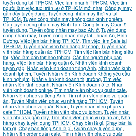
tuyển dụng tại TPHCM
,
Việc làm nhanh TPHCM
,
Việc tìm
người làm việc tuổi trên 50 ở TPHCM mới nhất
,
Công ty may
gần đầy tuyển dụng
,
Tuyển công nhân may thời vụ tại
TPHCM
,
Tuyển công nhân may không cần kinh nghiệm
,
Cần tuyển công nhân may Bình Tân
,
Công ty may Quận 9
tuyển dụng
,
Tuyển công nhân may bao AN ở
,
Tuyển dụng
công nhân may
,
Tuyển công nhân may tại Thuận An, Bình
Dương
,
Việc làm bán hàng TPHCM
,
Tìm việc làm Sale tại
TPHCM
,
Tuyển nhân viên bán hàng tại shop
,
Tuyển nhân
viên bán hàng quần áo TPHCM
,
Tìm việc làm bán hàng siêu
thị
,
Việc làm bán thịt heo tphcm
,
Cần tìm người phụ bán
hàng
,
Việc làm bán hàng quận 6
,
Nhân viên kinh doanh
tuyển gấp
,
Nhân viên kinh doanh tiếng Anh
,
Nhân viên kinh
doanh tphcm
,
Tuyển Nhân viên Kinh doanh Không yêu cầu
kinh nghiệm
,
Nhân viên kinh doanh thị trường
,
Tìm việc
nhân viên kinh doanh
,
Nhân viên Kinh doanh ô to
,
Nhân
viên kinh doanh online
,
Tìm nhân viên phục vụ quán cafe
,
Nhân viên phục vụ tiếng Anh
,
Tìm nhân viên phục vụ quán
ăn
,
Tuyển Nhân viên phục vụ nhà hàng TP HCM
,
Tuyển
nhân viên phục vụ quán Nhậu
,
Tuyển nhân viên phục vụ
cafe TPHCM
,
Tuyển nhân viên phục vụ tphcm
,
Tuyển nhân
viên phục vụ gần đây
,
Tìm nhân viên phục vụ quán ăn
,
Nhà
hàng chay tuyển dụng TPHCM
,
Chạy bàn là gì
,
Chạy bàn là
làm gì
,
Chạy bàn tiếng Anh là gì
,
Quán chay tuyển dụng
,
Nhân viên order quán cafe
,
Tìm nhân viên phục vụ quán