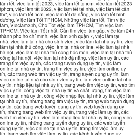
làm tết, việc làm tết 2023, việc làm tết tphcm, việc làm tết 2023
tphcm, việc làm tết 2022, việc làm tết tại nhà, việc làm tết cần
thơ, việc làm tết hcm, việc làm tết đà nẵng, việc làm tết bình
dương, Việc làm Tốt TPHCM, Những việc làm tốt, Tìm việc
làm, Vieclam24h, Cho Tốt việc làm TPHCM, Tìm việc làm
TPHCM, Việc làm Tốt nhất, Cần tìm việc làm gấp, việc làm 24h
thành phố hồ chí minh, việc làm 24h quận 7, việc làm tại
nhà, việc làm tại nhà cho sinh viên, việc làm tại nhà uy tín, việc
làm tại nhà thủ công, việc làm tại nhà online, việc làm tại nhà
hà nội, việc làm tại nhà thủ công hóc môn, việc làm tại nhà thủ
công tại hà nội, việc làm tại nhà đà nẵng, việc làm uy tín, các
trang tìm việc uy tín, các trang tuyển dụng uy tín, việc làm
online tại nhà uy tín, trang tìm việc uy tín, việc làm online uy
tín, các trang web tìm việc uy tín, trang tuyển dụng uy tín, làm
việc online tại nhà cho sinh viên uy tín, làm việc online tại nhà
uy tín, nhập liệu tại nhà uy tín, trang web tìm việc uy tín, web tìm
việc uy tín, công việc tại nhà uy tín và chất lượng, tìm việc làm
online tại nhà uy tín, công việc nhập liệu tại nhà uy tín, việc làm
tại nhà uy tín, những trang tìm việc uy tín, trang web tuyển dụng
uy tín, các trang web tuyển dụng uy tín, web tuyển dụng uy
tín, những trang web tìm việc uy tín, trang việc làm uy tín, các
web tìm việc uy tín, việc làm nhập liệu tại nhà uy tín, công việc
online uy tín, những trang tuyển dụng uy tín, các web tuyển
dụng uy tín, việc online tại nhà uy tín, trang tìm việc làm uy
tín, trang web tìm việc làm uy tín, các kênh tuyển dụng uy