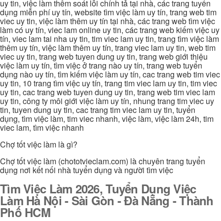
uy tin, việc làm thêm soát lỗi chính tả tại nhà, các trang tuyển
dụng miễn phí uy tín, website tìm việc làm uy tín, trang web tim
viec uy tin, việc làm thêm uy tín tại nhà, các trang web tìm việc
làm có uy tín, viec lam online uy tin, các trang web kiếm việc uy
tín, viec lam tai nha uy tin, tim viec lam uy tin, trang tìm việc làm
thêm uy tín, việc làm thêm uy tín, trang viec lam uy tin, web tim
viec uy tin, trang web tuyen dung uy tin, trang web giới thiệu
việc làm uy tín, tìm việc ở trang nào uy tín, trang web tuyển
dụng nào uy tín, tìm kiếm việc làm uy tín, cac trang web tim viec
uy tin, 10 trang tìm việc uy tín, trang tim viec lam uy tin, tim viec
uy tin, cac trang web tuyen dung uy tin, trang web tim viec lam
uy tin, công ty môi giới việc làm uy tín, nhung trang tim viec uy
tin, tuyen dung uy tin, cac trang tim viec lam uy tin, tuyển
dụng, tìm việc làm, tim viec nhanh, việc làm, việc làm 24h, tim
viec lam, tìm việc nhanh
Chợ tốt việc làm là gì?
Chợ tốt việc làm (chototvieclam.com) là chuyên trang tuyển
dụng nơi kết nối nhà tuyển dụng và người tìm việc
Tìm Việc Làm 2026, Tuyển Dụng Việc
Làm Hà Nội - Sài Gòn - Đà Nẵng - Thành
Phố HCM