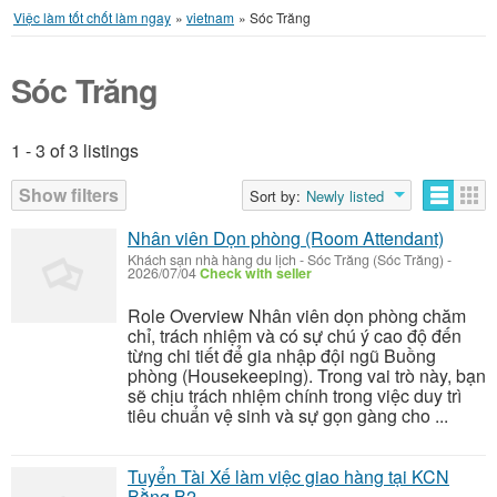
Việc làm tốt chốt làm ngay
»
vietnam
»
Sóc Trăng
Sóc Trăng
1 - 3 of 3 listings
Listings
Show filters
Sort by:
Newly listed
Nhân viên Dọn phòng (Room Attendant)
Khách sạn nhà hàng du lịch
-
Sóc Trăng (Sóc Trăng)
-
2026/07/04
Check with seller
Role Overview Nhân viên dọn phòng chăm
chỉ, trách nhiệm và có sự chú ý cao độ đến
từng chi tiết để gia nhập đội ngũ Buồng
phòng (Housekeeping). Trong vai trò này, bạn
sẽ chịu trách nhiệm chính trong việc duy trì
tiêu chuẩn vệ sinh và sự gọn gàng cho ...
Tuyển Tài Xế làm việc giao hàng tại KCN
Bằng B2