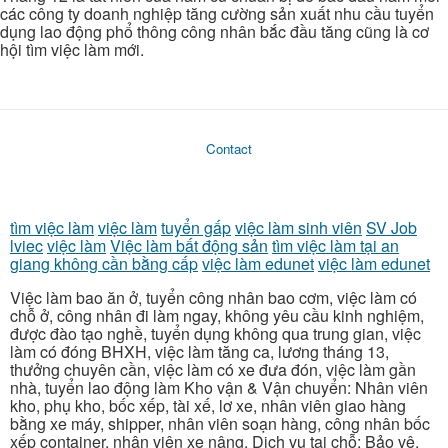
các công ty doanh nghiệp tăng cường sản xuất nhu cầu tuyển
dụng lao động phổ thông công nhân bắc đầu tăng cũng là cơ
hội tìm việc làm mới.
Contact
tìm việc làm
việc làm
tuyển gấp
việc làm sinh viên
SV Job
lviec
việc làm
Việc làm bất động sản
tìm việc làm tại an
giang không cần bằng cấp
việc làm edunet
việc làm edunet
Việc làm bao ăn ở, tuyển công nhân bao cơm, việc làm có
chỗ ở, công nhân đi làm ngay, không yêu cầu kinh nghiệm,
được đào tạo nghề, tuyển dụng không qua trung gian, việc
làm có đóng BHXH, việc làm tăng ca, lương tháng 13,
thưởng chuyên cần, việc làm có xe đưa đón, việc làm gần
nhà, tuyển lao động làm Kho vận & Vận chuyển: Nhân viên
kho, phụ kho, bốc xếp, tài xế, lơ xe, nhân viên giao hàng
bằng xe máy, shipper, nhân viên soạn hàng, công nhân bốc
xếp container, nhân viên xe nâng. Dịch vụ tại chỗ: Bảo vệ,