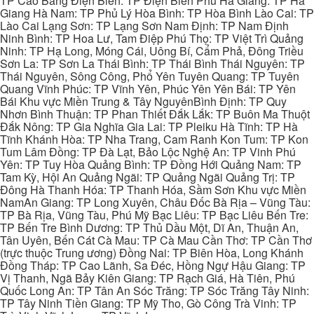
TP Cao Bằng Điện Biên: TP Điện Biên Phủ Hà Giang: TP Hà
Giang Hà Nam: TP Phủ Lý Hòa Bình: TP Hòa Bình Lào Cai: TP
Lào Cai Lạng Sơn: TP Lạng Sơn Nam Định: TP Nam Định
Ninh Bình: TP Hoa Lư, Tam Điệp Phú Thọ: TP Việt Trì Quảng
Ninh: TP Hạ Long, Móng Cái, Uông Bí, Cẩm Phả, Đông Triều
Sơn La: TP Sơn La Thái Bình: TP Thái Bình Thái Nguyên: TP
Thái Nguyên, Sông Công, Phổ Yên Tuyên Quang: TP Tuyên
Quang Vĩnh Phúc: TP Vĩnh Yên, Phúc Yên Yên Bái: TP Yên
Bái Khu vực Miền Trung & Tây NguyênBình Định: TP Quy
Nhơn Bình Thuận: TP Phan Thiết Đắk Lắk: TP Buôn Ma Thuột
Đắk Nông: TP Gia Nghĩa Gia Lai: TP Pleiku Hà Tĩnh: TP Hà
Tĩnh Khánh Hòa: TP Nha Trang, Cam Ranh Kon Tum: TP Kon
Tum Lâm Đồng: TP Đà Lạt, Bảo Lộc Nghệ An: TP Vinh Phú
Yên: TP Tuy Hòa Quảng Bình: TP Đồng Hới Quảng Nam: TP
Tam Kỳ, Hội An Quảng Ngãi: TP Quảng Ngãi Quảng Trị: TP
Đông Hà Thanh Hóa: TP Thanh Hóa, Sầm Sơn Khu vực Miền
NamAn Giang: TP Long Xuyên, Châu Đốc Bà Rịa – Vũng Tàu:
TP Bà Rịa, Vũng Tàu, Phú Mỹ Bạc Liêu: TP Bạc Liêu Bến Tre:
TP Bến Tre Bình Dương: TP Thủ Dầu Một, Dĩ An, Thuận An,
Tân Uyên, Bến Cát Cà Mau: TP Cà Mau Cần Thơ: TP Cần Thơ
(trực thuộc Trung ương) Đồng Nai: TP Biên Hòa, Long Khánh
Đồng Tháp: TP Cao Lãnh, Sa Đéc, Hồng Ngự Hậu Giang: TP
Vị Thanh, Ngã Bảy Kiên Giang: TP Rạch Giá, Hà Tiên, Phú
Quốc Long An: TP Tân An Sóc Trăng: TP Sóc Trăng Tây Ninh:
TP Tây Ninh Tiền Giang: TP Mỹ Tho, Gò Công Trà Vinh: TP