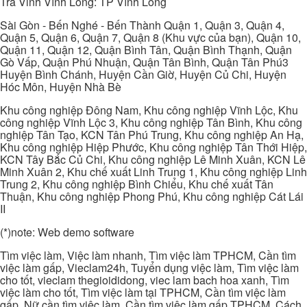
Trà Vinh Vĩnh Long: TP Vĩnh Long
Sài Gòn - Bến Nghé - Bến Thành Quận 1, Quận 3, Quận 4,
Quận 5, Quận 6, Quận 7, Quận 8 (Khu vực của bạn), Quận 10,
Quận 11, Quận 12, Quận Bình Tân, Quận Bình Thạnh, Quận
Gò Vấp, Quận Phú Nhuận, Quận Tân Bình, Quận Tân Phú3
Huyện Bình Chánh, Huyện Cần Giờ, Huyện Củ Chi, Huyện
Hóc Môn, Huyện Nhà Bè
Khu công nghiệp Đông Nam, Khu công nghiệp Vĩnh Lộc, Khu
công nghiệp Vĩnh Lộc 3, Khu công nghiệp Tân Bình, Khu công
nghiệp Tân Tạo, KCN Tân Phú Trung, Khu công nghiệp An Hạ,
Khu công nghiệp Hiệp Phước, Khu công nghiệp Tân Thới Hiệp,
KCN Tây Bắc Củ Chi, Khu công nghiệp Lê Minh Xuân, KCN Lê
Minh Xuân 2, Khu chế xuất Linh Trung 1, Khu công nghiệp Linh
Trung 2, Khu công nghiệp Bình Chiểu, Khu chế xuất Tân
Thuận, Khu công nghiệp Phong Phú, Khu công nghiệp Cát Lái
II
(*)note: Web demo software
Tìm việc làm, Việc làm nhanh, Tìm việc làm TPHCM, Cần tìm
việc làm gấp, Vieclam24h, Tuyển dụng việc làm, Tìm việc làm
cho tốt, vieclam thegioididong, viec lam bach hoa xanh, Tìm
việc làm cho tốt, Tìm việc làm tại TPHCM, Cần tìm việc làm
gấp, Nữ cần tìm việc làm, Cần tìm việc làm gấp TPHCM, Cách