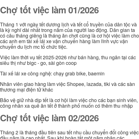
Chợ tốt việc làm 01/2026
Tháng 1 với ngày tết dương lịch và tết cổ truyền của dân tộc và
là kỳ nghĩ dài nhất trong năm của người lao động. Dân gian ta
có câu tháng giêng là tháng ăn chơi cũng là cơ hội việc làm cho
các anh em tài xế lái xe vận chuyển hàng làm lĩnh vực vận
chuyển du lịch mc tổ chức tiệc.
Việc làm thời vụ tết 2025-2026 như bán hàng, thu ngân tại các
siêu thị như bigc - go, sài gòn coop
Tài xế lái xe công nghệ: chạy grab bike, baemin
Nhân viên giao hàng làm việc Shopee, lazada, tiki và các sàn
thương mại điện tử khác
Bảo vệ giử nhà dịp tết là cơ hội làm việc cho các bạn sinh viên,
công nhân xa quê ăn tết ở thành phố muốn có thêm thu nhập
Chợ tốt việc làm 02/2026
Tháng 2 là tháng đầu tiên sau tết nhu cầu chuyển đổi công việc
đầu năm là cao nhất. Sau khi hoàn tất một năm nhận các