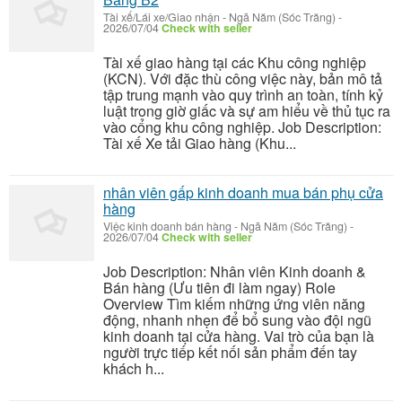
Tài xế/Lái xe/Giao nhận
-
Ngã Năm (Sóc Trăng)
-
2026/07/04
Check with seller
Tài xế giao hàng tại các Khu công nghiệp
(KCN). Với đặc thù công việc này, bản mô tả
tập trung mạnh vào quy trình an toàn, tính kỷ
luật trong giờ giấc và sự am hiểu về thủ tục ra
vào cổng khu công nghiệp. Job Description:
Tài xế Xe tải Giao hàng (Khu...
nhân viên gấp kinh doanh mua bán phụ cửa
hàng
Việc kinh doanh bán hàng
-
Ngã Năm (Sóc Trăng)
-
2026/07/04
Check with seller
Job Description: Nhân viên Kinh doanh &
Bán hàng (Ưu tiên đi làm ngay) Role
Overview Tìm kiếm những ứng viên năng
động, nhanh nhẹn để bổ sung vào đội ngũ
kinh doanh tại cửa hàng. Vai trò của bạn là
người trực tiếp kết nối sản phẩm đến tay
khách h...