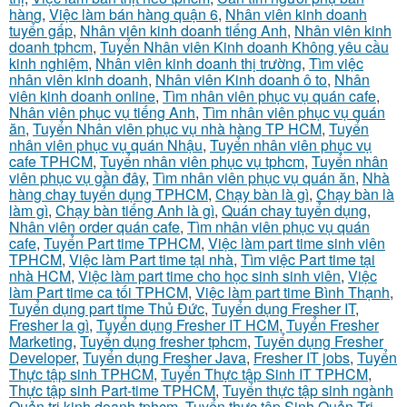
hàng
,
Việc làm bán hàng quận 6
,
Nhân viên kinh doanh
tuyển gấp
,
Nhân viên kinh doanh tiếng Anh
,
Nhân viên kinh
doanh tphcm
,
Tuyển Nhân viên Kinh doanh Không yêu cầu
kinh nghiệm
,
Nhân viên kinh doanh thị trường
,
Tìm việc
nhân viên kinh doanh
,
Nhân viên Kinh doanh ô to
,
Nhân
viên kinh doanh online
,
Tìm nhân viên phục vụ quán cafe
,
Nhân viên phục vụ tiếng Anh
,
Tìm nhân viên phục vụ quán
ăn
,
Tuyển Nhân viên phục vụ nhà hàng TP HCM
,
Tuyển
nhân viên phục vụ quán Nhậu
,
Tuyển nhân viên phục vụ
cafe TPHCM
,
Tuyển nhân viên phục vụ tphcm
,
Tuyển nhân
viên phục vụ gần đây
,
Tìm nhân viên phục vụ quán ăn
,
Nhà
hàng chay tuyển dụng TPHCM
,
Chạy bàn là gì
,
Chạy bàn là
làm gì
,
Chạy bàn tiếng Anh là gì
,
Quán chay tuyển dụng
,
Nhân viên order quán cafe
,
Tìm nhân viên phục vụ quán
cafe
,
Tuyển Part time TPHCM
,
Việc làm part time sinh viên
TPHCM
,
Việc làm Part time tại nhà
,
Tìm việc Part time tại
nhà HCM
,
Việc làm part time cho học sinh sinh viên
,
Việc
làm Part time ca tối TPHCM
,
Việc làm part time Bình Thạnh
,
Tuyển dụng part time Thủ Đức
,
Tuyển dụng Fresher IT
,
Fresher la gì
,
Tuyển dụng Fresher IT HCM
,
Tuyển Fresher
Marketing
,
Tuyển dụng fresher tphcm
,
Tuyển dụng Fresher
Developer
,
Tuyển dụng Fresher Java
,
Fresher IT jobs
,
Tuyển
Thực tập sinh TPHCM
,
Tuyển Thực tập Sinh IT TPHCM
,
Thực tập sinh Part-time TPHCM
,
Tuyển thực tập sinh ngành
Quản trị kinh doanh tphcm
,
Tuyển thực tập Sinh Quản Trị