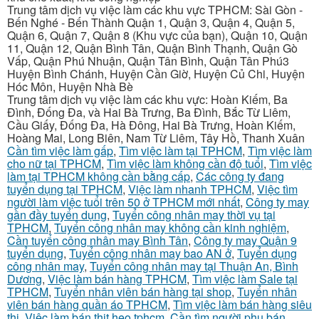
Trung tâm dịch vụ việc làm các khu vực TPHCM: Sài Gòn -
Bến Nghé - Bến Thành Quận 1, Quận 3, Quận 4, Quận 5,
Quận 6, Quận 7, Quận 8 (Khu vực của bạn), Quận 10, Quận
11, Quận 12, Quận Bình Tân, Quận Bình Thạnh, Quận Gò
Vấp, Quận Phú Nhuận, Quận Tân Bình, Quận Tân Phú3
Huyện Bình Chánh, Huyện Cần Giờ, Huyện Củ Chi, Huyện
Hóc Môn, Huyện Nhà Bè
Trung tâm dịch vụ việc làm các khu vực: Hoàn Kiếm, Ba
Đình, Đống Đa, và Hai Bà Trưng, Ba Đình, Bắc Từ Liêm,
Cầu Giấy, Đống Đa, Hà Đông, Hai Bà Trưng, Hoàn Kiếm,
Hoàng Mai, Long Biên, Nam Từ Liêm, Tây Hồ, Thanh Xuân
Cần tìm việc làm gấp
,
Tìm việc làm tại TPHCM
,
Tìm việc làm
cho nữ tại TPHCM
,
Tìm việc làm không cần độ tuổi
,
Tìm việc
làm tại TPHCM không cần bằng cấp
,
Các công ty đang
tuyển dụng tại TPHCM
,
Việc làm nhanh TPHCM
,
Việc tìm
người làm việc tuổi trên 50 ở TPHCM mới nhất
,
Công ty may
gần đầy tuyển dụng
,
Tuyển công nhân may thời vụ tại
TPHCM
,
Tuyển công nhân may không cần kinh nghiệm
,
Cần tuyển công nhân may Bình Tân
,
Công ty may Quận 9
tuyển dụng
,
Tuyển công nhân may bao AN ở
,
Tuyển dụng
công nhân may
,
Tuyển công nhân may tại Thuận An, Bình
Dương
,
Việc làm bán hàng TPHCM
,
Tìm việc làm Sale tại
TPHCM
,
Tuyển nhân viên bán hàng tại shop
,
Tuyển nhân
viên bán hàng quần áo TPHCM
,
Tìm việc làm bán hàng siêu
thị
,
Việc làm bán thịt heo tphcm
,
Cần tìm người phụ bán