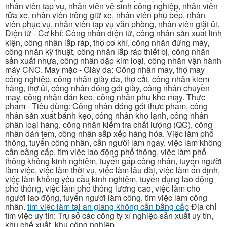
nhân viên tạp vụ, nhân viên vệ sinh công nghiệp, nhân viên
rửa xe, nhân viên trông giữ xe, nhân viên phụ bếp, nhân
viên phục vụ, nhân viên tạp vụ văn phòng, nhân viên giặt ủi.
Điện tử - Cơ khí: Công nhân điện tử, công nhân sản xuất linh
kiện, công nhân lắp ráp, thợ cơ khí, công nhân đứng máy,
công nhân kỹ thuật, công nhân lắp ráp thiết bị, công nhân
sản xuất nhựa, công nhân dập kim loại, công nhân vận hành
máy CNC. May mặc - Giày da: Công nhân may, thợ may
công nghiệp, công nhân giày da, thợ cắt, công nhân kiểm
hàng, thợ ủi, công nhân đóng gói giày, công nhân chuyền
may, công nhân dán keo, công nhân phụ kho may. Thực
phẩm - Tiêu dùng: Công nhân đóng gói thực phẩm, công
nhân sản xuất bánh kẹo, công nhân kho lạnh, công nhân
phân loại hàng, công nhân kiểm tra chất lượng (QC), công
nhân dán tem, công nhân sắp xếp hàng hóa. Việc làm phổ
thông, tuyển công nhân, cần người làm ngay, việc làm không
cần bằng cấp, tìm việc lao động phổ thông, việc làm phổ
thông không kinh nghiệm, tuyển gấp công nhân, tuyển người
làm việc, việc làm thời vụ, việc làm lâu dài, việc làm ổn định,
việc làm không yêu cầu kinh nghiệm, tuyển dụng lao động
phổ thông, việc làm phổ thông lương cao, việc làm cho
người lao động, tuyển người làm công, tìm việc làm công
nhân.
tìm việc làm tại an giang không cần bằng cấp
Địa chỉ
tìm việc uy tín: Trụ sở các công ty xí nghiệp sản xuất uy tín,
khu chế xuất, khu công nghiệp