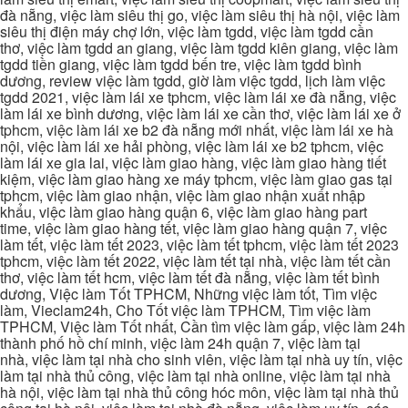
đà nẵng, việc làm siêu thị go, việc làm siêu thị hà nội, việc làm
siêu thị điện máy chợ lớn, việc làm tgdd, việc làm tgdd cần
thơ, việc làm tgdd an giang, việc làm tgdd kiên giang, việc làm
tgdd tiền giang, việc làm tgdd bến tre, việc làm tgdd bình
dương, review việc làm tgdd, giờ làm việc tgdd, lịch làm việc
tgdd 2021, việc làm lái xe tphcm, việc làm lái xe đà nẵng, việc
làm lái xe bình dương, việc làm lái xe cần thơ, việc làm lái xe ở
tphcm, việc làm lái xe b2 đà nẵng mới nhất, việc làm lái xe hà
nội, việc làm lái xe hải phòng, việc làm lái xe b2 tphcm, việc
làm lái xe gia lai, việc làm giao hàng, việc làm giao hàng tiết
kiệm, việc làm giao hàng xe máy tphcm, việc làm giao gas tại
tphcm, việc làm giao nhận, việc làm giao nhận xuất nhập
khẩu, việc làm giao hàng quận 6, việc làm giao hàng part
time, việc làm giao hàng tết, việc làm giao hàng quận 7, việc
làm tết, việc làm tết 2023, việc làm tết tphcm, việc làm tết 2023
tphcm, việc làm tết 2022, việc làm tết tại nhà, việc làm tết cần
thơ, việc làm tết hcm, việc làm tết đà nẵng, việc làm tết bình
dương, Việc làm Tốt TPHCM, Những việc làm tốt, Tìm việc
làm, Vieclam24h, Cho Tốt việc làm TPHCM, Tìm việc làm
TPHCM, Việc làm Tốt nhất, Cần tìm việc làm gấp, việc làm 24h
thành phố hồ chí minh, việc làm 24h quận 7, việc làm tại
nhà, việc làm tại nhà cho sinh viên, việc làm tại nhà uy tín, việc
làm tại nhà thủ công, việc làm tại nhà online, việc làm tại nhà
hà nội, việc làm tại nhà thủ công hóc môn, việc làm tại nhà thủ