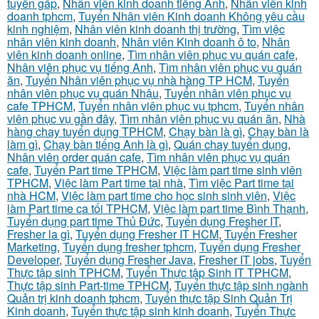
tuyển gấp
,
Nhân viên kinh doanh tiếng Anh
,
Nhân viên kinh
doanh tphcm
,
Tuyển Nhân viên Kinh doanh Không yêu cầu
kinh nghiệm
,
Nhân viên kinh doanh thị trường
,
Tìm việc
nhân viên kinh doanh
,
Nhân viên Kinh doanh ô to
,
Nhân
viên kinh doanh online
,
Tìm nhân viên phục vụ quán cafe
,
Nhân viên phục vụ tiếng Anh
,
Tìm nhân viên phục vụ quán
ăn
,
Tuyển Nhân viên phục vụ nhà hàng TP HCM
,
Tuyển
nhân viên phục vụ quán Nhậu
,
Tuyển nhân viên phục vụ
cafe TPHCM
,
Tuyển nhân viên phục vụ tphcm
,
Tuyển nhân
viên phục vụ gần đây
,
Tìm nhân viên phục vụ quán ăn
,
Nhà
hàng chay tuyển dụng TPHCM
,
Chạy bàn là gì
,
Chạy bàn là
làm gì
,
Chạy bàn tiếng Anh là gì
,
Quán chay tuyển dụng
,
Nhân viên order quán cafe
,
Tìm nhân viên phục vụ quán
cafe
,
Tuyển Part time TPHCM
,
Việc làm part time sinh viên
TPHCM
,
Việc làm Part time tại nhà
,
Tìm việc Part time tại
nhà HCM
,
Việc làm part time cho học sinh sinh viên
,
Việc
làm Part time ca tối TPHCM
,
Việc làm part time Bình Thạnh
,
Tuyển dụng part time Thủ Đức
,
Tuyển dụng Fresher IT
,
Fresher la gì
,
Tuyển dụng Fresher IT HCM
,
Tuyển Fresher
Marketing
,
Tuyển dụng fresher tphcm
,
Tuyển dụng Fresher
Developer
,
Tuyển dụng Fresher Java
,
Fresher IT jobs
,
Tuyển
Thực tập sinh TPHCM
,
Tuyển Thực tập Sinh IT TPHCM
,
Thực tập sinh Part-time TPHCM
,
Tuyển thực tập sinh ngành
Quản trị kinh doanh tphcm
,
Tuyển thực tập Sinh Quản Trị
Kinh doanh
,
Tuyển thực tập sinh kinh doanh
,
Tuyển Thực