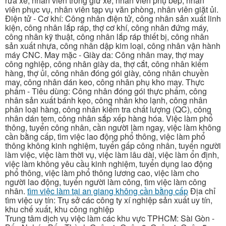
rửa xe, nhân viên trông giữ xe, nhân viên phụ bếp, nhân
viên phục vụ, nhân viên tạp vụ văn phòng, nhân viên giặt ủi.
Điện tử - Cơ khí: Công nhân điện tử, công nhân sản xuất linh
kiện, công nhân lắp ráp, thợ cơ khí, công nhân đứng máy,
công nhân kỹ thuật, công nhân lắp ráp thiết bị, công nhân
sản xuất nhựa, công nhân dập kim loại, công nhân vận hành
máy CNC. May mặc - Giày da: Công nhân may, thợ may
công nghiệp, công nhân giày da, thợ cắt, công nhân kiểm
hàng, thợ ủi, công nhân đóng gói giày, công nhân chuyền
may, công nhân dán keo, công nhân phụ kho may. Thực
phẩm - Tiêu dùng: Công nhân đóng gói thực phẩm, công
nhân sản xuất bánh kẹo, công nhân kho lạnh, công nhân
phân loại hàng, công nhân kiểm tra chất lượng (QC), công
nhân dán tem, công nhân sắp xếp hàng hóa. Việc làm phổ
thông, tuyển công nhân, cần người làm ngay, việc làm không
cần bằng cấp, tìm việc lao động phổ thông, việc làm phổ
thông không kinh nghiệm, tuyển gấp công nhân, tuyển người
làm việc, việc làm thời vụ, việc làm lâu dài, việc làm ổn định,
việc làm không yêu cầu kinh nghiệm, tuyển dụng lao động
phổ thông, việc làm phổ thông lương cao, việc làm cho
người lao động, tuyển người làm công, tìm việc làm công
nhân.
tìm việc làm tại an giang không cần bằng cấp
Địa chỉ
tìm việc uy tín: Trụ sở các công ty xí nghiệp sản xuất uy tín,
khu chế xuất, khu công nghiệp
Trung tâm dịch vụ việc làm các khu vực TPHCM: Sài Gòn -