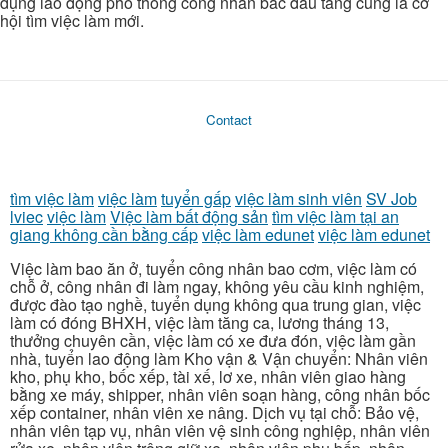
dụng lao động phổ thông công nhân bắc đầu tăng cũng là cơ
hội tìm việc làm mới.
Contact
tìm việc làm
việc làm
tuyển gấp
việc làm sinh viên
SV Job
lviec
việc làm
Việc làm bất động sản
tìm việc làm tại an
giang không cần bằng cấp
việc làm edunet
việc làm edunet
Việc làm bao ăn ở, tuyển công nhân bao cơm, việc làm có
chỗ ở, công nhân đi làm ngay, không yêu cầu kinh nghiệm,
được đào tạo nghề, tuyển dụng không qua trung gian, việc
làm có đóng BHXH, việc làm tăng ca, lương tháng 13,
thưởng chuyên cần, việc làm có xe đưa đón, việc làm gần
nhà, tuyển lao động làm Kho vận & Vận chuyển: Nhân viên
kho, phụ kho, bốc xếp, tài xế, lơ xe, nhân viên giao hàng
bằng xe máy, shipper, nhân viên soạn hàng, công nhân bốc
xếp container, nhân viên xe nâng. Dịch vụ tại chỗ: Bảo vệ,
nhân viên tạp vụ, nhân viên vệ sinh công nghiệp, nhân viên