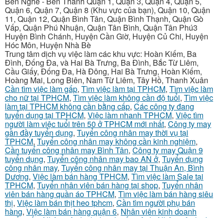
Bến Nghé - Bến Thành Quận 1, Quận 3, Quận 4, Quận 5,
Quận 6, Quận 7, Quận 8 (Khu vực của bạn), Quận 10, Quận
11, Quận 12, Quận Bình Tân, Quận Bình Thạnh, Quận Gò
Vấp, Quận Phú Nhuận, Quận Tân Bình, Quận Tân Phú3
Huyện Bình Chánh, Huyện Cần Giờ, Huyện Củ Chi, Huyện
Hóc Môn, Huyện Nhà Bè
Trung tâm dịch vụ việc làm các khu vực: Hoàn Kiếm, Ba
Đình, Đống Đa, và Hai Bà Trưng, Ba Đình, Bắc Từ Liêm,
Cầu Giấy, Đống Đa, Hà Đông, Hai Bà Trưng, Hoàn Kiếm,
Hoàng Mai, Long Biên, Nam Từ Liêm, Tây Hồ, Thanh Xuân
Cần tìm việc làm gấp
,
Tìm việc làm tại TPHCM
,
Tìm việc làm
cho nữ tại TPHCM
,
Tìm việc làm không cần độ tuổi
,
Tìm việc
làm tại TPHCM không cần bằng cấp
,
Các công ty đang
tuyển dụng tại TPHCM
,
Việc làm nhanh TPHCM
,
Việc tìm
người làm việc tuổi trên 50 ở TPHCM mới nhất
,
Công ty may
gần đầy tuyển dụng
,
Tuyển công nhân may thời vụ tại
TPHCM
,
Tuyển công nhân may không cần kinh nghiệm
,
Cần tuyển công nhân may Bình Tân
,
Công ty may Quận 9
tuyển dụng
,
Tuyển công nhân may bao AN ở
,
Tuyển dụng
công nhân may
,
Tuyển công nhân may tại Thuận An, Bình
Dương
,
Việc làm bán hàng TPHCM
,
Tìm việc làm Sale tại
TPHCM
,
Tuyển nhân viên bán hàng tại shop
,
Tuyển nhân
viên bán hàng quần áo TPHCM
,
Tìm việc làm bán hàng siêu
thị
,
Việc làm bán thịt heo tphcm
,
Cần tìm người phụ bán
hàng
,
Việc làm bán hàng quận 6
,
Nhân viên kinh doanh