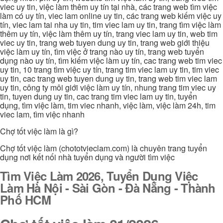
viec uy tin, việc làm thêm uy tín tại nhà, các trang web tìm việc
làm có uy tín, viec lam online uy tin, các trang web kiếm việc uy
tín, viec lam tai nha uy tin, tim viec lam uy tin, trang tìm việc làm
thêm uy tín, việc làm thêm uy tín, trang viec lam uy tin, web tim
viec uy tin, trang web tuyen dung uy tin, trang web giới thiệu
việc làm uy tín, tìm việc ở trang nào uy tín, trang web tuyển
dụng nào uy tín, tìm kiếm việc làm uy tín, cac trang web tim viec
uy tin, 10 trang tìm việc uy tín, trang tim viec lam uy tin, tim viec
uy tin, cac trang web tuyen dung uy tin, trang web tim viec lam
uy tin, công ty môi giới việc làm uy tín, nhung trang tim viec uy
tin, tuyen dung uy tin, cac trang tim viec lam uy tin, tuyển
dụng, tìm việc làm, tim viec nhanh, việc làm, việc làm 24h, tim
viec lam, tìm việc nhanh
Chợ tốt việc làm là gì?
Chợ tốt việc làm (chototvieclam.com) là chuyên trang tuyển
dụng nơi kết nối nhà tuyển dụng và người tìm việc
Tìm Việc Làm 2026, Tuyển Dụng Việc
Làm Hà Nội - Sài Gòn - Đà Nẵng - Thành
Phố HCM