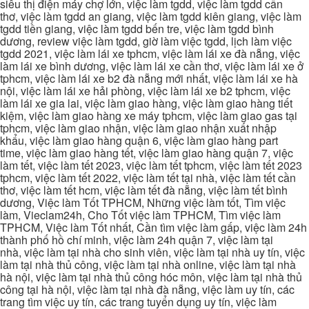
siêu thị điện máy chợ lớn, việc làm tgdd, việc làm tgdd cần
thơ, việc làm tgdd an giang, việc làm tgdd kiên giang, việc làm
tgdd tiền giang, việc làm tgdd bến tre, việc làm tgdd bình
dương, review việc làm tgdd, giờ làm việc tgdd, lịch làm việc
tgdd 2021, việc làm lái xe tphcm, việc làm lái xe đà nẵng, việc
làm lái xe bình dương, việc làm lái xe cần thơ, việc làm lái xe ở
tphcm, việc làm lái xe b2 đà nẵng mới nhất, việc làm lái xe hà
nội, việc làm lái xe hải phòng, việc làm lái xe b2 tphcm, việc
làm lái xe gia lai, việc làm giao hàng, việc làm giao hàng tiết
kiệm, việc làm giao hàng xe máy tphcm, việc làm giao gas tại
tphcm, việc làm giao nhận, việc làm giao nhận xuất nhập
khẩu, việc làm giao hàng quận 6, việc làm giao hàng part
time, việc làm giao hàng tết, việc làm giao hàng quận 7, việc
làm tết, việc làm tết 2023, việc làm tết tphcm, việc làm tết 2023
tphcm, việc làm tết 2022, việc làm tết tại nhà, việc làm tết cần
thơ, việc làm tết hcm, việc làm tết đà nẵng, việc làm tết bình
dương, Việc làm Tốt TPHCM, Những việc làm tốt, Tìm việc
làm, Vieclam24h, Cho Tốt việc làm TPHCM, Tìm việc làm
TPHCM, Việc làm Tốt nhất, Cần tìm việc làm gấp, việc làm 24h
thành phố hồ chí minh, việc làm 24h quận 7, việc làm tại
nhà, việc làm tại nhà cho sinh viên, việc làm tại nhà uy tín, việc
làm tại nhà thủ công, việc làm tại nhà online, việc làm tại nhà
hà nội, việc làm tại nhà thủ công hóc môn, việc làm tại nhà thủ
công tại hà nội, việc làm tại nhà đà nẵng, việc làm uy tín, các
trang tìm việc uy tín, các trang tuyển dụng uy tín, việc làm