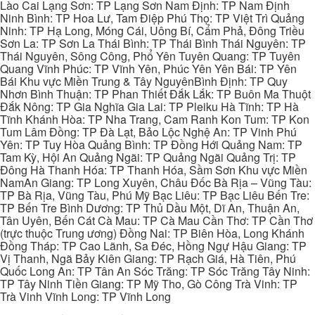
Lào Cai Lạng Sơn: TP Lạng Sơn Nam Định: TP Nam Định
Ninh Bình: TP Hoa Lư, Tam Điệp Phú Thọ: TP Việt Trì Quảng
Ninh: TP Hạ Long, Móng Cái, Uông Bí, Cẩm Phả, Đông Triều
Sơn La: TP Sơn La Thái Bình: TP Thái Bình Thái Nguyên: TP
Thái Nguyên, Sông Công, Phổ Yên Tuyên Quang: TP Tuyên
Quang Vĩnh Phúc: TP Vĩnh Yên, Phúc Yên Yên Bái: TP Yên
Bái Khu vực Miền Trung & Tây NguyênBình Định: TP Quy
Nhơn Bình Thuận: TP Phan Thiết Đắk Lắk: TP Buôn Ma Thuột
Đắk Nông: TP Gia Nghĩa Gia Lai: TP Pleiku Hà Tĩnh: TP Hà
Tĩnh Khánh Hòa: TP Nha Trang, Cam Ranh Kon Tum: TP Kon
Tum Lâm Đồng: TP Đà Lạt, Bảo Lộc Nghệ An: TP Vinh Phú
Yên: TP Tuy Hòa Quảng Bình: TP Đồng Hới Quảng Nam: TP
Tam Kỳ, Hội An Quảng Ngãi: TP Quảng Ngãi Quảng Trị: TP
Đông Hà Thanh Hóa: TP Thanh Hóa, Sầm Sơn Khu vực Miền
NamAn Giang: TP Long Xuyên, Châu Đốc Bà Rịa – Vũng Tàu:
TP Bà Rịa, Vũng Tàu, Phú Mỹ Bạc Liêu: TP Bạc Liêu Bến Tre:
TP Bến Tre Bình Dương: TP Thủ Dầu Một, Dĩ An, Thuận An,
Tân Uyên, Bến Cát Cà Mau: TP Cà Mau Cần Thơ: TP Cần Thơ
(trực thuộc Trung ương) Đồng Nai: TP Biên Hòa, Long Khánh
Đồng Tháp: TP Cao Lãnh, Sa Đéc, Hồng Ngự Hậu Giang: TP
Vị Thanh, Ngã Bảy Kiên Giang: TP Rạch Giá, Hà Tiên, Phú
Quốc Long An: TP Tân An Sóc Trăng: TP Sóc Trăng Tây Ninh:
TP Tây Ninh Tiền Giang: TP Mỹ Tho, Gò Công Trà Vinh: TP
Trà Vinh Vĩnh Long: TP Vĩnh Long