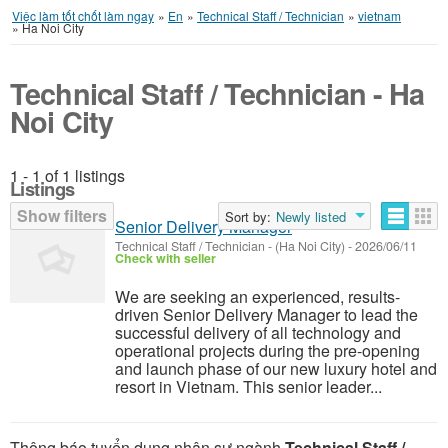
Việc làm tốt chốt làm ngay
»
En
»
Technical Staff / Technician
»
vietnam
»
Ha Noi City
Technical Staff / Technician - Ha
Noi City
1 - 1 of 1 listings
Listings
Show filters
Sort by:
Newly listed
Senior Delivery Manager
Technical Staff / Technician
-
(Ha Noi City)
-
2026/06/11
Check with seller
We are seeking an experienced, results-
driven Senior Delivery Manager to lead the
successful delivery of all technology and
operational projects during the pre-opening
and launch phase of our new luxury hotel and
resort in Vietnam. This senior leader...
Thông báo tuyển dụng nhân sự ngành
Technical Staff /