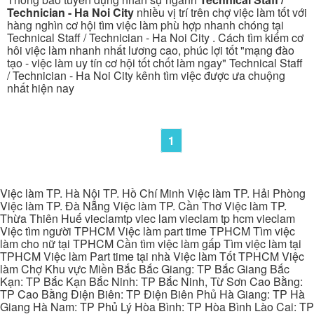
Technician - Ha Noi City
nhiều vị trí trên chợ việc làm tốt với
hàng nghìn cơ hội tìm việc làm phù hợp nhanh chóng tại
Technical Staff / Technician - Ha Noi City . Cách tìm kiếm cơ
hôi việc làm nhanh nhất lương cao, phúc lợi tốt "mạng đào
tạo - việc làm uy tín cơ hội tốt chốt làm ngay" Technical Staff
/ Technician - Ha Noi City kênh tìm việc được ưa chuộng
nhất hiện nay
1
Việc làm TP. Hà Nội TP. Hồ Chí Minh Việc làm TP. Hải Phòng
Việc làm TP. Đà Nẵng Việc làm TP. Cần Thơ Việc làm TP.
Thừa Thiên Huế vieclamtp viec lam vieclam tp hcm vieclam
Việc tìm người TPHCM Việc làm part time TPHCM Tìm việc
làm cho nữ tại TPHCM Cần tìm việc làm gấp Tìm việc làm tại
TPHCM Việc làm Part time tại nhà Việc làm Tốt TPHCM Việc
làm Chợ Khu vực Miền Bắc Bắc Giang: TP Bắc Giang Bắc
Kạn: TP Bắc Kạn Bắc Ninh: TP Bắc Ninh, Từ Sơn Cao Bằng:
TP Cao Bằng Điện Biên: TP Điện Biên Phủ Hà Giang: TP Hà
Giang Hà Nam: TP Phủ Lý Hòa Bình: TP Hòa Bình Lào Cai: TP