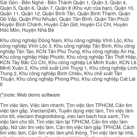
Sài Gòn - Bến Nghé - Bến Thành Quận 1, Quận 3, Quận 4,
Quận 5, Quận 6, Quận 7, Quận 8 (Khu vực của bạn), Quận 10,
Quận 11, Quận 12, Quận Bình Tân, Quận Bình Thạnh, Quận
Gò Vấp, Quận Phú Nhuận, Quận Tân Bình, Quận Tân Phú3
Huyện Bình Chánh, Huyện Cần Giờ, Huyện Củ Chi, Huyện
Hóc Môn, Huyện Nhà Bè
Khu công nghiệp Đông Nam, Khu công nghiệp Vĩnh Lộc, Khu
công nghiệp Vĩnh Lộc 3, Khu công nghiệp Tân Bình, Khu công
nghiệp Tân Tạo, KCN Tân Phú Trung, Khu công nghiệp An Hạ,
Khu công nghiệp Hiệp Phước, Khu công nghiệp Tân Thới Hiệp,
KCN Tây Bắc Củ Chi, Khu công nghiệp Lê Minh Xuân, KCN Lê
Minh Xuân 2, Khu chế xuất Linh Trung 1, Khu công nghiệp Linh
Trung 2, Khu công nghiệp Bình Chiểu, Khu chế xuất Tân
Thuận, Khu công nghiệp Phong Phú, Khu công nghiệp Cát Lái
II
(*)note: Web demo software
Tìm việc làm, Việc làm nhanh, Tìm việc làm TPHCM, Cần tìm
việc làm gấp, Vieclam24h, Tuyển dụng việc làm, Tìm việc làm
cho tốt, vieclam thegioididong, viec lam bach hoa xanh, Tìm
việc làm cho tốt, Tìm việc làm tại TPHCM, Cần tìm việc làm
gấp, Nữ cần tìm việc làm, Cần tìm việc làm gấp TPHCM, Cách
tìm việc làm, Cần tìm việc làm phổ thông, Tìm việc làm tại nhà,