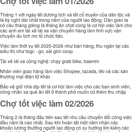
Chợ tốt việc làm 01/2026
Tháng 1 với ngày tết dương lịch và tết cổ truyền của dân tộc và
là kỳ nghĩ dài nhất trong năm của người lao động. Dân gian ta
có câu tháng giêng là tháng ăn chơi cũng là cơ hội việc làm cho
các anh em tài xế lái xe vận chuyển hàng làm lĩnh vực vận
chuyển du lịch mc tổ chức tiệc.
Việc làm thời vụ tết 2025-2026 như bán hàng, thu ngân tại các
siêu thị như bigc - go, sài gòn coop
Tài xế lái xe công nghệ: chạy grab bike, baemin
Nhân viên giao hàng làm việc Shopee, lazada, tiki và các sàn
thương mại điện tử khác
Bảo vệ giử nhà dịp tết là cơ hội làm việc cho các bạn sinh viên,
công nhân xa quê ăn tết ở thành phố muốn có thêm thu nhập
Chợ tốt việc làm 02/2026
Tháng 2 là tháng đầu tiên sau tết nhu cầu chuyển đổi công việc
đầu năm là cao nhất. Sau khi hoàn tất một năm nhận các
khoản lương thưởng người lao động có xu hướng tìm kiếm các