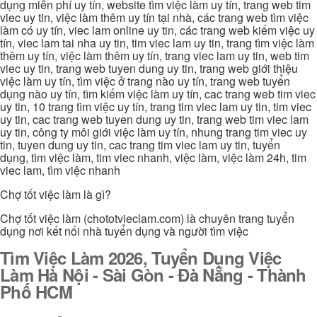
dụng miễn phí uy tín, website tìm việc làm uy tín, trang web tim
viec uy tin, việc làm thêm uy tín tại nhà, các trang web tìm việc
làm có uy tín, viec lam online uy tin, các trang web kiếm việc uy
tín, viec lam tai nha uy tin, tim viec lam uy tin, trang tìm việc làm
thêm uy tín, việc làm thêm uy tín, trang viec lam uy tin, web tim
viec uy tin, trang web tuyen dung uy tin, trang web giới thiệu
việc làm uy tín, tìm việc ở trang nào uy tín, trang web tuyển
dụng nào uy tín, tìm kiếm việc làm uy tín, cac trang web tim viec
uy tin, 10 trang tìm việc uy tín, trang tim viec lam uy tin, tim viec
uy tin, cac trang web tuyen dung uy tin, trang web tim viec lam
uy tin, công ty môi giới việc làm uy tín, nhung trang tim viec uy
tin, tuyen dung uy tin, cac trang tim viec lam uy tin, tuyển
dụng, tìm việc làm, tim viec nhanh, việc làm, việc làm 24h, tim
viec lam, tìm việc nhanh
Chợ tốt việc làm là gì?
Chợ tốt việc làm (chototvieclam.com) là chuyên trang tuyển
dụng nơi kết nối nhà tuyển dụng và người tìm việc
Tìm Việc Làm 2026, Tuyển Dụng Việc
Làm Hà Nội - Sài Gòn - Đà Nẵng - Thành
Phố HCM