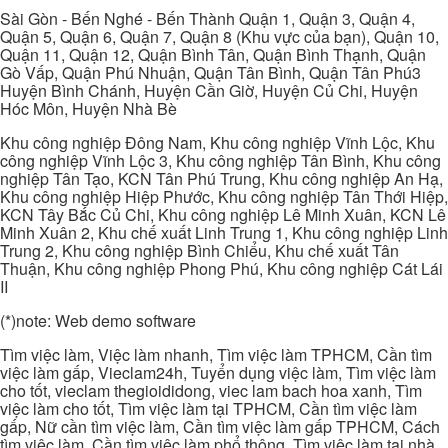
Sài Gòn - Bến Nghé - Bến Thành Quận 1, Quận 3, Quận 4,
Quận 5, Quận 6, Quận 7, Quận 8 (Khu vực của bạn), Quận 10,
Quận 11, Quận 12, Quận Bình Tân, Quận Bình Thạnh, Quận
Gò Vấp, Quận Phú Nhuận, Quận Tân Bình, Quận Tân Phú3
Huyện Bình Chánh, Huyện Cần Giờ, Huyện Củ Chi, Huyện
Hóc Môn, Huyện Nhà Bè
Khu công nghiệp Đông Nam, Khu công nghiệp Vĩnh Lộc, Khu
công nghiệp Vĩnh Lộc 3, Khu công nghiệp Tân Bình, Khu công
nghiệp Tân Tạo, KCN Tân Phú Trung, Khu công nghiệp An Hạ,
Khu công nghiệp Hiệp Phước, Khu công nghiệp Tân Thới Hiệp,
KCN Tây Bắc Củ Chi, Khu công nghiệp Lê Minh Xuân, KCN Lê
Minh Xuân 2, Khu chế xuất Linh Trung 1, Khu công nghiệp Linh
Trung 2, Khu công nghiệp Bình Chiểu, Khu chế xuất Tân
Thuận, Khu công nghiệp Phong Phú, Khu công nghiệp Cát Lái
II
(*)note: Web demo software
Tìm việc làm, Việc làm nhanh, Tìm việc làm TPHCM, Cần tìm
việc làm gấp, Vieclam24h, Tuyển dụng việc làm, Tìm việc làm
cho tốt, vieclam thegioididong, viec lam bach hoa xanh, Tìm
việc làm cho tốt, Tìm việc làm tại TPHCM, Cần tìm việc làm
gấp, Nữ cần tìm việc làm, Cần tìm việc làm gấp TPHCM, Cách
tìm việc làm, Cần tìm việc làm phổ thông, Tìm việc làm tại nhà,