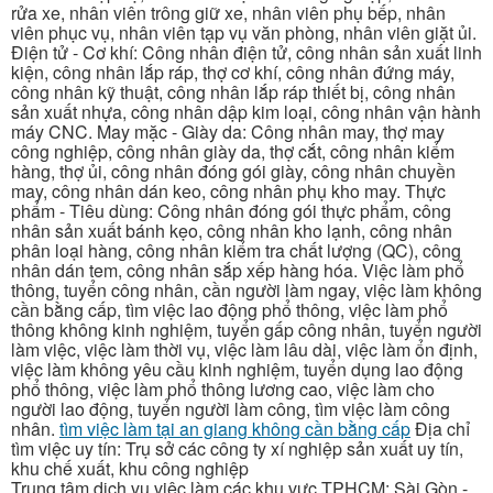
rửa xe, nhân viên trông giữ xe, nhân viên phụ bếp, nhân
viên phục vụ, nhân viên tạp vụ văn phòng, nhân viên giặt ủi.
Điện tử - Cơ khí: Công nhân điện tử, công nhân sản xuất linh
kiện, công nhân lắp ráp, thợ cơ khí, công nhân đứng máy,
công nhân kỹ thuật, công nhân lắp ráp thiết bị, công nhân
sản xuất nhựa, công nhân dập kim loại, công nhân vận hành
máy CNC. May mặc - Giày da: Công nhân may, thợ may
công nghiệp, công nhân giày da, thợ cắt, công nhân kiểm
hàng, thợ ủi, công nhân đóng gói giày, công nhân chuyền
may, công nhân dán keo, công nhân phụ kho may. Thực
phẩm - Tiêu dùng: Công nhân đóng gói thực phẩm, công
nhân sản xuất bánh kẹo, công nhân kho lạnh, công nhân
phân loại hàng, công nhân kiểm tra chất lượng (QC), công
nhân dán tem, công nhân sắp xếp hàng hóa. Việc làm phổ
thông, tuyển công nhân, cần người làm ngay, việc làm không
cần bằng cấp, tìm việc lao động phổ thông, việc làm phổ
thông không kinh nghiệm, tuyển gấp công nhân, tuyển người
làm việc, việc làm thời vụ, việc làm lâu dài, việc làm ổn định,
việc làm không yêu cầu kinh nghiệm, tuyển dụng lao động
phổ thông, việc làm phổ thông lương cao, việc làm cho
người lao động, tuyển người làm công, tìm việc làm công
nhân.
tìm việc làm tại an giang không cần bằng cấp
Địa chỉ
tìm việc uy tín: Trụ sở các công ty xí nghiệp sản xuất uy tín,
khu chế xuất, khu công nghiệp
Trung tâm dịch vụ việc làm các khu vực TPHCM: Sài Gòn -