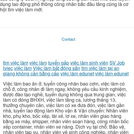
dụng lao động phổ thông công nhân bắc đầu tăng cũng là cơ
hội tìm việc làm mới.
Contact
tìm việc làm
việc làm
tuyển gấp
việc làm sinh viên
SV Job
lviec
việc làm
Việc làm bất động sản
tìm việc làm tại an
giang không cần bằng cấp
việc làm edunet
việc làm edunet
Việc làm bao ăn ở, tuyển công nhân bao cơm, việc làm có
chỗ ở, công nhân đi làm ngay, không yêu cầu kinh nghiệm,
được đào tạo nghề, tuyển dụng không qua trung gian, việc
làm có đóng BHXH, việc làm tăng ca, lương tháng 13,
thưởng chuyên cần, việc làm có xe đưa đón, việc làm gần
nhà, tuyển lao động làm Kho vận & Vận chuyển: Nhân viên
kho, phụ kho, bốc xếp, tài xế, lơ xe, nhân viên giao hàng
bằng xe máy, shipper, nhân viên soạn hàng, công nhân bốc
xếp container, nhân viên xe nâng. Dịch vụ tại chỗ: Bảo vệ,
nhân viên tạp vụ, nhân viên vệ sinh công nghiệp, nhân viên