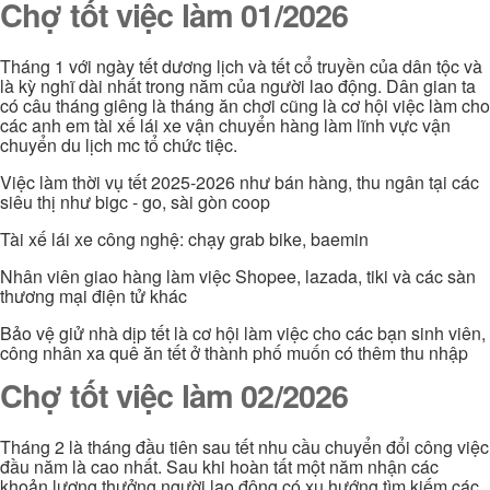
Chợ tốt việc làm 01/2026
Tháng 1 với ngày tết dương lịch và tết cổ truyền của dân tộc và
là kỳ nghĩ dài nhất trong năm của người lao động. Dân gian ta
có câu tháng giêng là tháng ăn chơi cũng là cơ hội việc làm cho
các anh em tài xế lái xe vận chuyển hàng làm lĩnh vực vận
chuyển du lịch mc tổ chức tiệc.
Việc làm thời vụ tết 2025-2026 như bán hàng, thu ngân tại các
siêu thị như bigc - go, sài gòn coop
Tài xế lái xe công nghệ: chạy grab bike, baemin
Nhân viên giao hàng làm việc Shopee, lazada, tiki và các sàn
thương mại điện tử khác
Bảo vệ giử nhà dịp tết là cơ hội làm việc cho các bạn sinh viên,
công nhân xa quê ăn tết ở thành phố muốn có thêm thu nhập
Chợ tốt việc làm 02/2026
Tháng 2 là tháng đầu tiên sau tết nhu cầu chuyển đổi công việc
đầu năm là cao nhất. Sau khi hoàn tất một năm nhận các
khoản lương thưởng người lao động có xu hướng tìm kiếm các