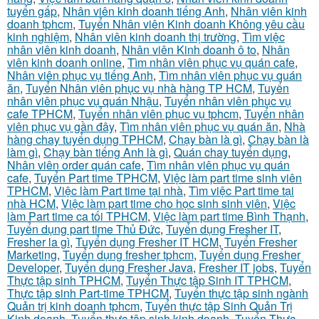
tuyển gấp
,
Nhân viên kinh doanh tiếng Anh
,
Nhân viên kinh
doanh tphcm
,
Tuyển Nhân viên Kinh doanh Không yêu cầu
kinh nghiệm
,
Nhân viên kinh doanh thị trường
,
Tìm việc
nhân viên kinh doanh
,
Nhân viên Kinh doanh ô to
,
Nhân
viên kinh doanh online
,
Tìm nhân viên phục vụ quán cafe
,
Nhân viên phục vụ tiếng Anh
,
Tìm nhân viên phục vụ quán
ăn
,
Tuyển Nhân viên phục vụ nhà hàng TP HCM
,
Tuyển
nhân viên phục vụ quán Nhậu
,
Tuyển nhân viên phục vụ
cafe TPHCM
,
Tuyển nhân viên phục vụ tphcm
,
Tuyển nhân
viên phục vụ gần đây
,
Tìm nhân viên phục vụ quán ăn
,
Nhà
hàng chay tuyển dụng TPHCM
,
Chạy bàn là gì
,
Chạy bàn là
làm gì
,
Chạy bàn tiếng Anh là gì
,
Quán chay tuyển dụng
,
Nhân viên order quán cafe
,
Tìm nhân viên phục vụ quán
cafe
,
Tuyển Part time TPHCM
,
Việc làm part time sinh viên
TPHCM
,
Việc làm Part time tại nhà
,
Tìm việc Part time tại
nhà HCM
,
Việc làm part time cho học sinh sinh viên
,
Việc
làm Part time ca tối TPHCM
,
Việc làm part time Bình Thạnh
,
Tuyển dụng part time Thủ Đức
,
Tuyển dụng Fresher IT
,
Fresher la gì
,
Tuyển dụng Fresher IT HCM
,
Tuyển Fresher
Marketing
,
Tuyển dụng fresher tphcm
,
Tuyển dụng Fresher
Developer
,
Tuyển dụng Fresher Java
,
Fresher IT jobs
,
Tuyển
Thực tập sinh TPHCM
,
Tuyển Thực tập Sinh IT TPHCM
,
Thực tập sinh Part-time TPHCM
,
Tuyển thực tập sinh ngành
Quản trị kinh doanh tphcm
,
Tuyển thực tập Sinh Quản Trị
Kinh doanh
,
Tuyển thực tập sinh kinh doanh
,
Tuyển Thực