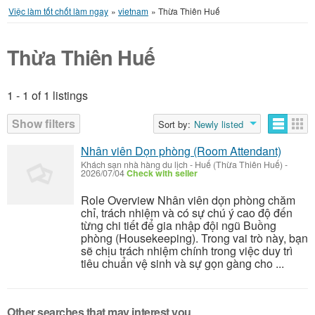
Việc làm tốt chốt làm ngay
»
vietnam
»
Thừa Thiên Huế
Thừa Thiên Huế
1 - 1 of 1 listings
Listings
Show filters
Sort by:
Newly listed
Nhân viên Dọn phòng (Room Attendant)
Khách sạn nhà hàng du lịch
-
Huế (Thừa Thiên Huế)
-
2026/07/04
Check with seller
Role Overview Nhân viên dọn phòng chăm
chỉ, trách nhiệm và có sự chú ý cao độ đến
từng chi tiết để gia nhập đội ngũ Buồng
phòng (Housekeeping). Trong vai trò này, bạn
sẽ chịu trách nhiệm chính trong việc duy trì
tiêu chuẩn vệ sinh và sự gọn gàng cho ...
Other searches that may interest you