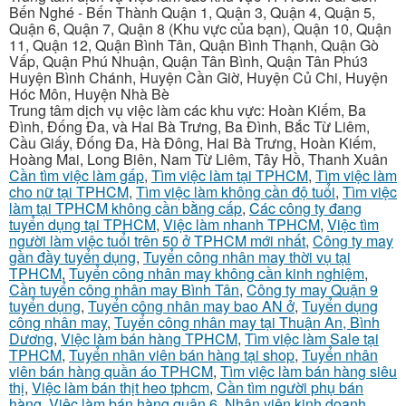
Bến Nghé - Bến Thành Quận 1, Quận 3, Quận 4, Quận 5,
Quận 6, Quận 7, Quận 8 (Khu vực của bạn), Quận 10, Quận
11, Quận 12, Quận Bình Tân, Quận Bình Thạnh, Quận Gò
Vấp, Quận Phú Nhuận, Quận Tân Bình, Quận Tân Phú3
Huyện Bình Chánh, Huyện Cần Giờ, Huyện Củ Chi, Huyện
Hóc Môn, Huyện Nhà Bè
Trung tâm dịch vụ việc làm các khu vực: Hoàn Kiếm, Ba
Đình, Đống Đa, và Hai Bà Trưng, Ba Đình, Bắc Từ Liêm,
Cầu Giấy, Đống Đa, Hà Đông, Hai Bà Trưng, Hoàn Kiếm,
Hoàng Mai, Long Biên, Nam Từ Liêm, Tây Hồ, Thanh Xuân
Cần tìm việc làm gấp
,
Tìm việc làm tại TPHCM
,
Tìm việc làm
cho nữ tại TPHCM
,
Tìm việc làm không cần độ tuổi
,
Tìm việc
làm tại TPHCM không cần bằng cấp
,
Các công ty đang
tuyển dụng tại TPHCM
,
Việc làm nhanh TPHCM
,
Việc tìm
người làm việc tuổi trên 50 ở TPHCM mới nhất
,
Công ty may
gần đầy tuyển dụng
,
Tuyển công nhân may thời vụ tại
TPHCM
,
Tuyển công nhân may không cần kinh nghiệm
,
Cần tuyển công nhân may Bình Tân
,
Công ty may Quận 9
tuyển dụng
,
Tuyển công nhân may bao AN ở
,
Tuyển dụng
công nhân may
,
Tuyển công nhân may tại Thuận An, Bình
Dương
,
Việc làm bán hàng TPHCM
,
Tìm việc làm Sale tại
TPHCM
,
Tuyển nhân viên bán hàng tại shop
,
Tuyển nhân
viên bán hàng quần áo TPHCM
,
Tìm việc làm bán hàng siêu
thị
,
Việc làm bán thịt heo tphcm
,
Cần tìm người phụ bán
hàng
,
Việc làm bán hàng quận 6
,
Nhân viên kinh doanh