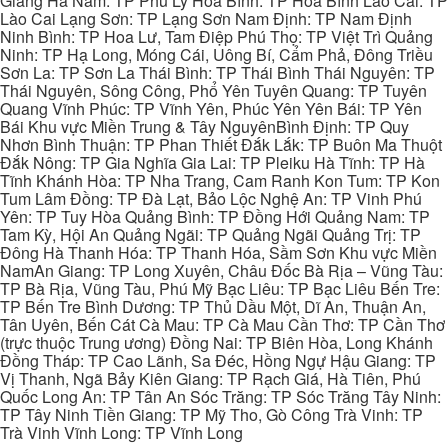
Giang Hà Nam: TP Phủ Lý Hòa Bình: TP Hòa Bình Lào Cai: TP
Lào Cai Lạng Sơn: TP Lạng Sơn Nam Định: TP Nam Định
Ninh Bình: TP Hoa Lư, Tam Điệp Phú Thọ: TP Việt Trì Quảng
Ninh: TP Hạ Long, Móng Cái, Uông Bí, Cẩm Phả, Đông Triều
Sơn La: TP Sơn La Thái Bình: TP Thái Bình Thái Nguyên: TP
Thái Nguyên, Sông Công, Phổ Yên Tuyên Quang: TP Tuyên
Quang Vĩnh Phúc: TP Vĩnh Yên, Phúc Yên Yên Bái: TP Yên
Bái Khu vực Miền Trung & Tây NguyênBình Định: TP Quy
Nhơn Bình Thuận: TP Phan Thiết Đắk Lắk: TP Buôn Ma Thuột
Đắk Nông: TP Gia Nghĩa Gia Lai: TP Pleiku Hà Tĩnh: TP Hà
Tĩnh Khánh Hòa: TP Nha Trang, Cam Ranh Kon Tum: TP Kon
Tum Lâm Đồng: TP Đà Lạt, Bảo Lộc Nghệ An: TP Vinh Phú
Yên: TP Tuy Hòa Quảng Bình: TP Đồng Hới Quảng Nam: TP
Tam Kỳ, Hội An Quảng Ngãi: TP Quảng Ngãi Quảng Trị: TP
Đông Hà Thanh Hóa: TP Thanh Hóa, Sầm Sơn Khu vực Miền
NamAn Giang: TP Long Xuyên, Châu Đốc Bà Rịa – Vũng Tàu:
TP Bà Rịa, Vũng Tàu, Phú Mỹ Bạc Liêu: TP Bạc Liêu Bến Tre:
TP Bến Tre Bình Dương: TP Thủ Dầu Một, Dĩ An, Thuận An,
Tân Uyên, Bến Cát Cà Mau: TP Cà Mau Cần Thơ: TP Cần Thơ
(trực thuộc Trung ương) Đồng Nai: TP Biên Hòa, Long Khánh
Đồng Tháp: TP Cao Lãnh, Sa Đéc, Hồng Ngự Hậu Giang: TP
Vị Thanh, Ngã Bảy Kiên Giang: TP Rạch Giá, Hà Tiên, Phú
Quốc Long An: TP Tân An Sóc Trăng: TP Sóc Trăng Tây Ninh:
TP Tây Ninh Tiền Giang: TP Mỹ Tho, Gò Công Trà Vinh: TP
Trà Vinh Vĩnh Long: TP Vĩnh Long