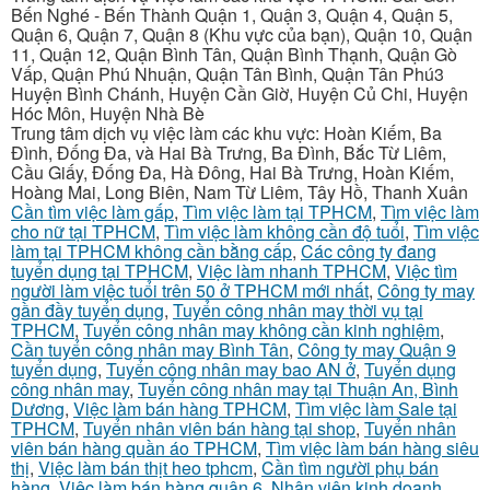
Bến Nghé - Bến Thành Quận 1, Quận 3, Quận 4, Quận 5,
Quận 6, Quận 7, Quận 8 (Khu vực của bạn), Quận 10, Quận
11, Quận 12, Quận Bình Tân, Quận Bình Thạnh, Quận Gò
Vấp, Quận Phú Nhuận, Quận Tân Bình, Quận Tân Phú3
Huyện Bình Chánh, Huyện Cần Giờ, Huyện Củ Chi, Huyện
Hóc Môn, Huyện Nhà Bè
Trung tâm dịch vụ việc làm các khu vực: Hoàn Kiếm, Ba
Đình, Đống Đa, và Hai Bà Trưng, Ba Đình, Bắc Từ Liêm,
Cầu Giấy, Đống Đa, Hà Đông, Hai Bà Trưng, Hoàn Kiếm,
Hoàng Mai, Long Biên, Nam Từ Liêm, Tây Hồ, Thanh Xuân
Cần tìm việc làm gấp
,
Tìm việc làm tại TPHCM
,
Tìm việc làm
cho nữ tại TPHCM
,
Tìm việc làm không cần độ tuổi
,
Tìm việc
làm tại TPHCM không cần bằng cấp
,
Các công ty đang
tuyển dụng tại TPHCM
,
Việc làm nhanh TPHCM
,
Việc tìm
người làm việc tuổi trên 50 ở TPHCM mới nhất
,
Công ty may
gần đầy tuyển dụng
,
Tuyển công nhân may thời vụ tại
TPHCM
,
Tuyển công nhân may không cần kinh nghiệm
,
Cần tuyển công nhân may Bình Tân
,
Công ty may Quận 9
tuyển dụng
,
Tuyển công nhân may bao AN ở
,
Tuyển dụng
công nhân may
,
Tuyển công nhân may tại Thuận An, Bình
Dương
,
Việc làm bán hàng TPHCM
,
Tìm việc làm Sale tại
TPHCM
,
Tuyển nhân viên bán hàng tại shop
,
Tuyển nhân
viên bán hàng quần áo TPHCM
,
Tìm việc làm bán hàng siêu
thị
,
Việc làm bán thịt heo tphcm
,
Cần tìm người phụ bán
hàng
,
Việc làm bán hàng quận 6
,
Nhân viên kinh doanh