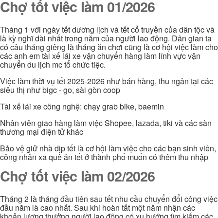
Chợ tốt việc làm 01/2026
Tháng 1 với ngày tết dương lịch và tết cổ truyền của dân tộc và
là kỳ nghĩ dài nhất trong năm của người lao động. Dân gian ta
có câu tháng giêng là tháng ăn chơi cũng là cơ hội việc làm cho
các anh em tài xế lái xe vận chuyển hàng làm lĩnh vực vận
chuyển du lịch mc tổ chức tiệc.
Việc làm thời vụ tết 2025-2026 như bán hàng, thu ngân tại các
siêu thị như bigc - go, sài gòn coop
Tài xế lái xe công nghệ: chạy grab bike, baemin
Nhân viên giao hàng làm việc Shopee, lazada, tiki và các sàn
thương mại điện tử khác
Bảo vệ giử nhà dịp tết là cơ hội làm việc cho các bạn sinh viên,
công nhân xa quê ăn tết ở thành phố muốn có thêm thu nhập
Chợ tốt việc làm 02/2026
Tháng 2 là tháng đầu tiên sau tết nhu cầu chuyển đổi công việc
đầu năm là cao nhất. Sau khi hoàn tất một năm nhận các
khoản lương thưởng người lao động có xu hướng tìm kiếm các