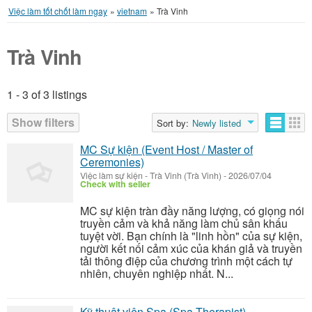
Việc làm tốt chốt làm ngay
»
vietnam
»
Trà Vinh
Trà Vinh
1 - 3 of 3 listings
Listings
Show filters
Sort by:
Newly listed
MC Sự kiện (Event Host / Master of
Ceremonies)
Việc làm sự kiện
-
Trà Vinh (Trà Vinh)
-
2026/07/04
Check with seller
MC sự kiện tràn đầy năng lượng, có giọng nói
truyền cảm và khả năng làm chủ sân khấu
tuyệt vời. Bạn chính là "linh hồn" của sự kiện,
người kết nối cảm xúc của khán giả và truyền
tải thông điệp của chương trình một cách tự
nhiên, chuyên nghiệp nhất. N...
Kỹ thuật viên Spa (Spa Therapist)