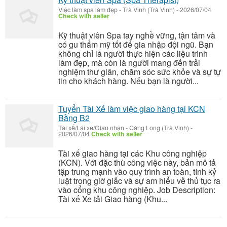
Việc làm spa làm đẹp
-
Trà Vinh (Trà Vinh)
-
2026/07/04
Check with seller
Kỹ thuật viên Spa tay nghề vững, tận tâm và
có gu thẩm mỹ tốt để gia nhập đội ngũ. Bạn
không chỉ là người thực hiện các liệu trình
làm đẹp, mà còn là người mang đến trải
nghiệm thư giãn, chăm sóc sức khỏe và sự tự
tin cho khách hàng. Nếu bạn là người...
Tuyển Tài Xế làm việc giao hàng tại KCN
Bằng B2
Tài xế/Lái xe/Giao nhận
-
Càng Long (Trà Vinh)
-
2026/07/04
Check with seller
Tài xế giao hàng tại các Khu công nghiệp
(KCN). Với đặc thù công việc này, bản mô tả
tập trung mạnh vào quy trình an toàn, tính kỷ
luật trong giờ giấc và sự am hiểu về thủ tục ra
vào cổng khu công nghiệp. Job Description:
Tài xế Xe tải Giao hàng (Khu...