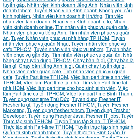
tuyển gấp
,
Nhân viên kinh doanh tiếng Anh
,
Nhân viên kinh
doanh tphcm
,
Tuyển Nhân viên Kinh doanh Không yêu cầu
kinh nghiệm
,
Nhân viên kinh doanh thị trường
,
Tìm việc
nhân viên kinh doanh
,
Nhân viên Kinh doanh ô to
,
Nhân
viên kinh doanh online
,
Tìm nhân viên phục vụ quán cafe
,
Nhân viên phục vụ tiếng Anh
,
Tìm nhân viên phục vụ quán
ăn
,
Tuyển Nhân viên phục vụ nhà hàng TP HCM
,
Tuyển
nhân viên phục vụ quán Nhậu
,
Tuyển nhân viên phục vụ
cafe TPHCM
,
Tuyển nhân viên phục vụ tphcm
,
Tuyển nhân
viên phục vụ gần đây
,
Tìm nhân viên phục vụ quán ăn
,
Nhà
hàng chay tuyển dụng TPHCM
,
Chạy bàn là gì
,
Chạy bàn là
làm gì
,
Chạy bàn tiếng Anh là gì
,
Quán chay tuyển dụng
,
Nhân viên order quán cafe
,
Tìm nhân viên phục vụ quán
cafe
,
Tuyển Part time TPHCM
,
Việc làm part time sinh viên
TPHCM
,
Việc làm Part time tại nhà
,
Tìm việc Part time tại
nhà HCM
,
Việc làm part time cho học sinh sinh viên
,
Việc
làm Part time ca tối TPHCM
,
Việc làm part time Bình Thạnh
,
Tuyển dụng part time Thủ Đức
,
Tuyển dụng Fresher IT
,
Fresher la gì
,
Tuyển dụng Fresher IT HCM
,
Tuyển Fresher
Marketing
,
Tuyển dụng fresher tphcm
,
Tuyển dụng Fresher
Developer
,
Tuyển dụng Fresher Java
,
Fresher IT jobs
,
Tuyển
Thực tập sinh TPHCM
,
Tuyển Thực tập Sinh IT TPHCM
,
Thực tập sinh Part-time TPHCM
,
Tuyển thực tập sinh ngành
Quản trị kinh doanh tphcm
,
Tuyển thực tập Sinh Quản Trị
Kinh doanh
,
Tuyển thực tập sinh kinh doanh
,
Tuyển Thực