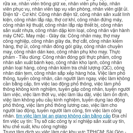
rửa xe, nhân viên trông giữ xe, nhân viên phụ bếp, nhân
viên phục vụ, nhân viên tạp vụ văn phòng, nhân viên giặt ủi.
Điện tử - Cơ khí: Công nhân điện tử, công nhân sản xuất linh
kiện, công nhân lắp ráp, thợ cơ khí, công nhân đứng máy,
công nhân kỹ thuật, công nhân lắp ráp thiết bị, công nhân
sản xuất nhựa, công nhân dập kim loại, công nhân vận hành
máy CNC. May mặc - Giày da: Công nhân may, thợ may
công nghiệp, công nhân giày da, thợ cắt, công nhân kiểm
hàng, thợ ủi, công nhân đóng gói giày, công nhân chuyền
may, công nhân dán keo, công nhân phụ kho may. Thực
phẩm - Tiêu dùng: Công nhân đóng gói thực phẩm, công
nhân sản xuất bánh kẹo, công nhân kho lạnh, công nhân
phân loại hàng, công nhân kiểm tra chất lượng (QC), công
nhân dán tem, công nhân sắp xếp hàng hóa. Việc làm phổ
thông, tuyển công nhân, cần người làm ngay, việc làm không
cần bằng cấp, tìm việc lao động phổ thông, việc làm phổ
thông không kinh nghiệm, tuyển gấp công nhân, tuyển người
làm việc, việc làm thời vụ, việc làm lâu dài, việc làm ổn định,
việc làm không yêu cầu kinh nghiệm, tuyển dụng lao động
phổ thông, việc làm phổ thông lương cao, việc làm cho
người lao động, tuyển người làm công, tìm việc làm công
nhân.
tìm việc làm tại an giang không cần bằng cấp
Địa chỉ
tìm việc uy tín: Trụ sở các công ty xí nghiệp sản xuất uy tín,
khu chế xuất, khu công nghiệp
Trung tâm dịch vụ việc làm các khu vực TPHCM: Sài Gòn -