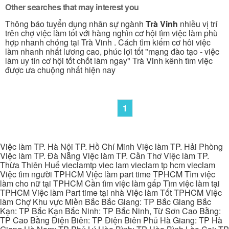
Other searches that may interest you
Thông báo tuyển dụng nhân sự ngành
Trà Vinh
nhiều vị trí
trên chợ việc làm tốt với hàng nghìn cơ hội tìm việc làm phù
hợp nhanh chóng tại Trà Vinh . Cách tìm kiếm cơ hôi việc
làm nhanh nhất lương cao, phúc lợi tốt "mạng đào tạo - việc
làm uy tín cơ hội tốt chốt làm ngay" Trà Vinh kênh tìm việc
được ưa chuộng nhất hiện nay
1
Việc làm TP. Hà Nội TP. Hồ Chí Minh Việc làm TP. Hải Phòng
Việc làm TP. Đà Nẵng Việc làm TP. Cần Thơ Việc làm TP.
Thừa Thiên Huế vieclamtp viec lam vieclam tp hcm vieclam
Việc tìm người TPHCM Việc làm part time TPHCM Tìm việc
làm cho nữ tại TPHCM Cần tìm việc làm gấp Tìm việc làm tại
TPHCM Việc làm Part time tại nhà Việc làm Tốt TPHCM Việc
làm Chợ Khu vực Miền Bắc Bắc Giang: TP Bắc Giang Bắc
Kạn: TP Bắc Kạn Bắc Ninh: TP Bắc Ninh, Từ Sơn Cao Bằng:
TP Cao Bằng Điện Biên: TP Điện Biên Phủ Hà Giang: TP Hà