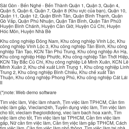
Sài Gòn - Bến Nghé - Bến Thành Quận 1, Quận 3, Quận 4,
Quận 5, Quận 6, Quận 7, Quận 8 (Khu vực của bạn), Quận 10,
Quận 11, Quận 12, Quận Bình Tân, Quận Bình Thạnh, Quận
Gò Vấp, Quận Phú Nhuận, Quận Tân Bình, Quận Tân Phú3
Huyện Bình Chánh, Huyện Cần Giờ, Huyện Củ Chi, Huyện
Hóc Môn, Huyện Nhà Bè
Khu công nghiệp Đông Nam, Khu công nghiệp Vĩnh Lộc, Khu
công nghiệp Vĩnh Lộc 3, Khu công nghiệp Tân Bình, Khu công
nghiệp Tân Tạo, KCN Tân Phú Trung, Khu công nghiệp An Hạ,
Khu công nghiệp Hiệp Phước, Khu công nghiệp Tân Thới Hiệp,
KCN Tây Bắc Củ Chi, Khu công nghiệp Lê Minh Xuân, KCN Lê
Minh Xuân 2, Khu chế xuất Linh Trung 1, Khu công nghiệp Linh
Trung 2, Khu công nghiệp Bình Chiểu, Khu chế xuất Tân
Thuận, Khu công nghiệp Phong Phú, Khu công nghiệp Cát Lái
II
(*)note: Web demo software
Tìm việc làm, Việc làm nhanh, Tìm việc làm TPHCM, Cần tìm
việc làm gấp, Vieclam24h, Tuyển dụng việc làm, Tìm việc làm
cho tốt, vieclam thegioididong, viec lam bach hoa xanh, Tìm
việc làm cho tốt, Tìm việc làm tại TPHCM, Cần tìm việc làm
gấp, Nữ cần tìm việc làm, Cần tìm việc làm gấp TPHCM, Cách
tìm việc làm, Cần tìm việc làm phổ thông, Tìm việc làm tại nhà,