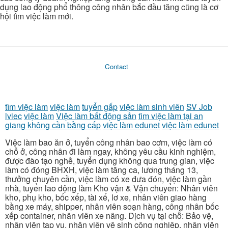
dụng lao động phổ thông công nhân bắc đầu tăng cũng là cơ
hội tìm việc làm mới.
Contact
tìm việc làm
việc làm
tuyển gấp
việc làm sinh viên
SV Job
lviec
việc làm
Việc làm bất động sản
tìm việc làm tại an
giang không cần bằng cấp
việc làm edunet
việc làm edunet
Việc làm bao ăn ở, tuyển công nhân bao cơm, việc làm có
chỗ ở, công nhân đi làm ngay, không yêu cầu kinh nghiệm,
được đào tạo nghề, tuyển dụng không qua trung gian, việc
làm có đóng BHXH, việc làm tăng ca, lương tháng 13,
thưởng chuyên cần, việc làm có xe đưa đón, việc làm gần
nhà, tuyển lao động làm Kho vận & Vận chuyển: Nhân viên
kho, phụ kho, bốc xếp, tài xế, lơ xe, nhân viên giao hàng
bằng xe máy, shipper, nhân viên soạn hàng, công nhân bốc
xếp container, nhân viên xe nâng. Dịch vụ tại chỗ: Bảo vệ,
nhân viên tạp vụ, nhân viên vệ sinh công nghiệp, nhân viên