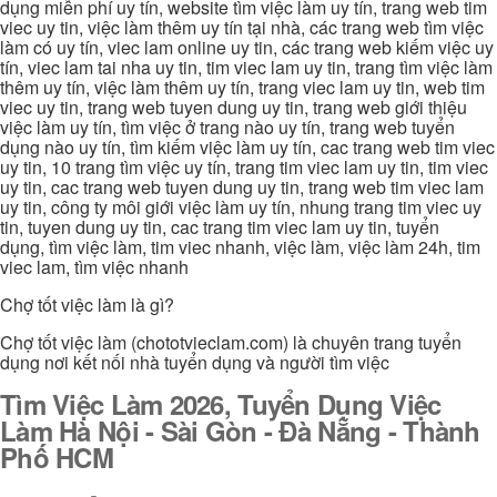
dụng miễn phí uy tín, website tìm việc làm uy tín, trang web tim
viec uy tin, việc làm thêm uy tín tại nhà, các trang web tìm việc
làm có uy tín, viec lam online uy tin, các trang web kiếm việc uy
tín, viec lam tai nha uy tin, tim viec lam uy tin, trang tìm việc làm
thêm uy tín, việc làm thêm uy tín, trang viec lam uy tin, web tim
viec uy tin, trang web tuyen dung uy tin, trang web giới thiệu
việc làm uy tín, tìm việc ở trang nào uy tín, trang web tuyển
dụng nào uy tín, tìm kiếm việc làm uy tín, cac trang web tim viec
uy tin, 10 trang tìm việc uy tín, trang tim viec lam uy tin, tim viec
uy tin, cac trang web tuyen dung uy tin, trang web tim viec lam
uy tin, công ty môi giới việc làm uy tín, nhung trang tim viec uy
tin, tuyen dung uy tin, cac trang tim viec lam uy tin, tuyển
dụng, tìm việc làm, tim viec nhanh, việc làm, việc làm 24h, tim
viec lam, tìm việc nhanh
Chợ tốt việc làm là gì?
Chợ tốt việc làm (chototvieclam.com) là chuyên trang tuyển
dụng nơi kết nối nhà tuyển dụng và người tìm việc
Tìm Việc Làm 2026, Tuyển Dụng Việc
Làm Hà Nội - Sài Gòn - Đà Nẵng - Thành
Phố HCM