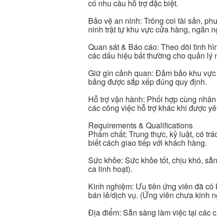
có nhu cầu hỗ trợ đặc biệt.
Bảo vệ an ninh: Trông coi tài sản, p
ninh trật tự khu vực cửa hàng, ngăn n
Quan sát & Báo cáo: Theo dõi tình hìn
các dấu hiệu bất thường cho quản lý 
Giữ gìn cảnh quan: Đảm bảo khu vực 
bảng được sắp xếp đúng quy định.
Hỗ trợ vận hành: Phối hợp cùng nhân 
các công việc hỗ trợ khác khi được yê
Requirements & Qualifications
Phẩm chất: Trung thực, kỷ luật, có tr
biết cách giao tiếp với khách hàng.
Sức khỏe: Sức khỏe tốt, chịu khó, sẵn
ca linh hoạt).
Kinh nghiệm: Ưu tiên ứng viên đã có 
bán lẻ/dịch vụ. (Ứng viên chưa kinh n
Địa điểm: Sẵn sàng làm việc tại các