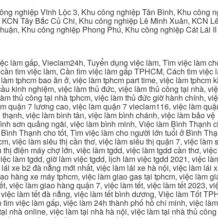
ng nghiệp Vĩnh Lộc 3, Khu công nghiệp Tân Bình, Khu công n
 KCN Tây Bắc Củ Chi, Khu công nghiệp Lê Minh Xuân, KCN Lê 
Thuận, Khu công nghiệp Phong Phú, Khu công nghiệp Cát Lái II
c làm gấp, Vieclam24h, Tuyển dụng việc làm, Tìm việc làm cho 
cần tìm việc làm, Cần tìm việc làm gấp TPHCM, Cách tìm việc là
c làm tphcm bao ăn ở, việc làm tphcm part time, việc làm tphcm
u kinh nghiệm, việc làm thủ đức, việc làm thủ công tại nhà, việc
 làm thủ công tại nhà tphcm, việc làm thủ đức giờ hành chính, vi
àm quận 7 lương cao, việc làm quận 7 vieclam116, việc làm quận
 thạnh, việc làm bình tân, việc làm bình chánh, việc làm bảo vệ
 bình sơn quảng ngãi, việc làm bình minh, Việc làm Bình Thạnh 
Bình Thạnh cho tốt, Tìm việc làm cho người lớn tuổi ở Bình Th
m, việc làm siêu thị cần thơ, việc làm siêu thị quận 7, việc làm s
êu thị điện máy chợ lớn, việc làm tgdd, việc làm tgdd cần thơ, việ
ệc làm tgdd, giờ làm việc tgdd, lịch làm việc tgdd 2021, việc làm
 lái xe b2 đà nẵng mới nhất, việc làm lái xe hà nội, việc làm lái 
 giao hàng xe máy tphcm, việc làm giao gas tại tphcm, việc làm 
, việc làm giao hàng quận 7, việc làm tết, việc làm tết 2023, việ
hcm, việc làm tết đà nẵng, việc làm tết bình dương, Việc làm Tốt
m việc làm gấp, việc làm 24h thành phố hồ chí minh, việc làm 2
 tại nhà online, việc làm tại nhà hà nội, việc làm tại nhà thủ côn