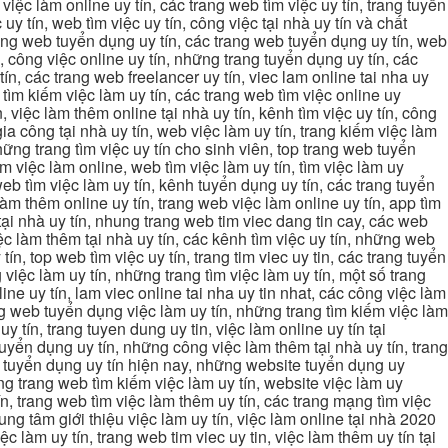
, việc làm online uy tín, các trang web tìm việc uy tín, trang tuyển
 uy tín, web tìm việc uy tín, công việc tại nhà uy tín và chất
 trang web tuyển dụng uy tín, các trang web tuyển dụng uy tín, web
n, công việc online uy tín, những trang tuyển dụng uy tín, các
tín, các trang web freelancer uy tín, viec lam online tai nha uy
ng tìm kiếm việc làm uy tín, các trang web tìm việc online uy
, việc làm thêm online tại nhà uy tín, kênh tìm việc uy tín, công
gia công tại nhà uy tín, web việc làm uy tín, trang kiếm việc làm
 những trang tìm việc uy tín cho sinh viên, top trang web tuyển
ìm việc làm online, web tìm việc làm uy tín, tìm việc làm uy
 web tìm việc làm uy tín, kênh tuyển dụng uy tín, các trang tuyển
 làm thêm online uy tín, trang web việc làm online uy tín, app tìm
c tại nhà uy tín, nhung trang web tim viec dang tin cay, các web
việc làm thêm tại nhà uy tín, các kênh tìm việc uy tín, những web
tín, top web tìm việc uy tín, trang tim viec uy tin, các trang tuyển
 việc làm uy tín, những trang tìm việc làm uy tín, một số trang
line uy tín, lam viec online tai nha uy tin nhat, các công việc làm
rang web tuyển dụng việc làm uy tín, những trang tìm kiếm việc làm
y tín, trang tuyen dung uy tin, việc làm online uy tín tại
uyển dụng uy tín, những công việc làm thêm tại nhà uy tín, trang
ang tuyển dụng uy tín hiện nay, những website tuyển dụng uy
ững trang web tìm kiếm việc làm uy tín, website việc làm uy
ín, trang web tìm việc làm thêm uy tín, các trang mạng tìm việc
trung tâm giới thiệu việc làm uy tín, việc làm online tại nhà 2020
ệc làm uy tín, trang web tim viec uy tin, việc làm thêm uy tín tại