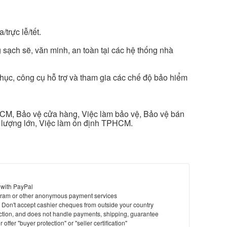
trực lễ/tết.
 sạch sẽ, văn minh, an toàn tại các hệ thống nhà
hục, công cụ hỗ trợ và tham gia các chế độ bảo hiểm
CM, Bảo vệ cửa hàng, Việc làm bảo vệ, Bảo vệ bán
ố lượng lớn, Việc làm ổn định TPHCM.
 with PayPal
ram or other anonymous payment services
y. Don't accept cashier cheques from outside your country
saction, and does not handle payments, shipping, guarantee
offer "buyer protection" or "seller certification"