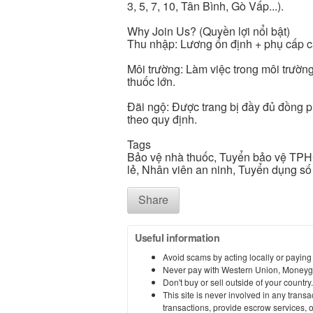
3, 5, 7, 10, Tân Bình, Gò Vấp...).
Why Join Us? (Quyền lợi nổi bật)
Thu nhập: Lương ổn định + phụ cấp ca/
Môi trường: Làm việc trong môi trường
thuốc lớn.
Đãi ngộ: Được trang bị đầy đủ đồng p
theo quy định.
Tags
Bảo vệ nhà thuốc, Tuyển bảo vệ TPH
lẻ, Nhân viên an ninh, Tuyển dụng s
Share
Useful information
Avoid scams by acting locally or paying
Never pay with Western Union, Moneyg
Don't buy or sell outside of your countr
This site is never involved in any tran
transactions, provide escrow services, or 