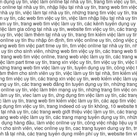
n dụng uy tín, việc làm online tại nhà uy tín, trang tìm việc uy tín
 online tại nhà uy tín, nhập liệu tại nhà uy tín, trang web tìm việc
 nhà uy tín, việc làm tại nhà uy tín, những trang tìm việc uy tín,
 uy tín, các web tìm việc uy tín, việc làm nhập liệu tại nhà uy tí
làm uy tín, trang web tìm việc làm uy tín, các kênh tuyển dụng uy 
 việc làm gia công tại nhà uy tín, website tìm việc uy tín, các tra
 tín, việc làm thêm tại nhà uy tín, trang tìm kiếm việc làm uy tín
online uy tín thu nhập ổn định, tìm việc online uy tín, công việc 
trang web tìm việc part time uy tín, tìm việc online tại nhà uy tín,
c uy tín cho sinh viên, những web tìm việc uy tín, các trang web t
ác trang web tìm việc online, trang web việc làm uy tín, các trang
 làm part time uy tín, trang xin việc uy tín, tìm việc uy tín, việc
, những trang web tìm việc làm uy tín, tuyển dụng uy tín, công việ
 làm thêm cho sinh viên uy tín, việc làm uy tín tại nhà, tìm kiếm 
ng tìm việc uy tín, các trang xin việc uy tín, web kiếm việc làm uy 
ụng uy tín, các trang web đăng tin tuyển dụng uy tín, những trang
m online uy tín, việc làm trên mạng uy tín, những trang tìm việc on
 làm uy tín, viec lam uy tin, ứng dụng tìm việc làm uy tín, các t
làm uy tín, trang web tìm kiếm việc làm uy tín, các app tìm việc u
dụng tìm việc uy tín, trang indeed có uy tín không, 10 website t
 tại nhà uy tín, các trang web giới thiệu việc làm uy tín, các tr
g trang web việc làm uy tín, các trang mạng tuyển dụng uy tín, nh
 dụng hàng đầu, làm việc online uy tín, công việc nhập liệu uy t
ín cho sinh viên, viec online uy tin, cac trang tuyen dung uy tin, 
nh tả tại nhà, các trang tuyển dụng miễn phí uy tín, website tìm vi