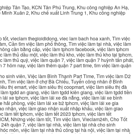
ghiệp Tân Tạo, KCN Tân Phú Trung, Khu công nghiệp An Hạ,
Minh Xuân 2, Khu chế xuất Linh Trung 1, Khu công nghiệp
tốt, vieclam thegioididong, viec lam bach hoa xanh, Tìm việc
m, Cần tìm việc làm phổ thông, Tìm việc làm tại nhà, việc làm
 không cần bằng cấp, việc làm tphcm facebook, việc làm tphcm
 làm thủ dầu một, việc làm thủ kho, việc làm thủ kho tại tphcm,
ệc làm thủ quỹ, việc làm quận 7, việc làm quận 7 huỳnh tấn phát,
 7 hôm nay, việc làm thêm quận 7 part time, tìm việc làm quận
cho sinh viên, Việc làm Bình Thạnh Part Time, Tìm việc làm D2
ạnh, Tìm việc làm ở chợ Bà Chiểu, Tuyển công nhân ở Bình
iêu thị emart, việc làm siêu thị coopmart, việc làm siêu thị đà
c làm tgdd an giang, việc làm tgdd kiên giang, việc làm tgdd tiền
 lái xe tphcm, việc làm lái xe đà nẵng, việc làm lái xe bình
xe hải phòng, việc làm lái xe b2 tphcm, việc làm lái xe gia
giao nhận, việc làm giao nhận xuất nhập khẩu, việc làm giao
c làm tết tphcm, việc làm tết 2023 tphcm, việc làm tết
 TPHCM, Những việc làm tốt, Tìm việc làm, Vieclam24h, Cho Tốt
4h quận 7, việc làm tại nhà, việc làm tại nhà cho sinh
g hóc môn, việc làm tại nhà thủ công tại hà nội, việc làm tại nhà