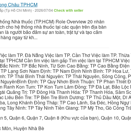
 Long Châu TPHCM
p (Tp Hồ Chí Minh)
-
2026/07/04
Check with seller
thống Nhà thuốc (TP.HCM) Role Overview 20 nhân
ch cho hệ thống nhà thuốc tại các quận trên địa bàn
n là người bảo đảm sự an toàn, trật tự và tạo cảm
hàng ngay từ kh...
iệc làm TP. Đà Nẵng Việc làm TP. Cần Thơ Việc làm TP. Thừa T
ại TPHCM Cần tìm việc làm gấp Tìm việc làm tại TPHCM Việc 
 Bắc Ninh: TP Bắc Ninh, Từ Sơn Cao Bằng: TP Cao Bằng Điện
: TP Lạng Sơn Nam Định: TP Nam Định Ninh Bình: TP Hoa Lư, 
Bình: TP Thái Bình Thái Nguyên: TP Thái Nguyên, Sông Công,
y NguyênBình Định: TP Quy Nhơn Bình Thuận: TP Phan Thiết Đ
am Ranh Kon Tum: TP Kon Tum Lâm Đồng: TP Đà Lạt, Bảo Lộc
gãi Quảng Trị: TP Đông Hà Thanh Hóa: TP Thanh Hóa, Sầm S
ạc Liêu Bến Tre: TP Bến Tre Bình Dương: TP Thủ Dầu Một, Dĩ
 Hòa, Long Khánh Đồng Tháp: TP Cao Lãnh, Sa Đéc, Hồng Ngự 
ng Tây Ninh: TP Tây Ninh Tiền Giang: TP Mỹ Tho, Gò Công Trà
n 5, Quận 6, Quận 7, Quận 8 (Khu vực của bạn), Quận 10, Qu
c Môn, Huyện Nhà Bè