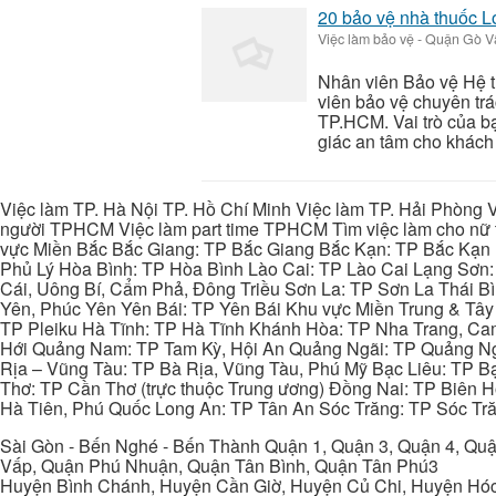
20 bảo vệ nhà thuốc
Việc làm bảo vệ
-
Quận Gò Vấ
Nhân viên Bảo vệ Hệ 
viên bảo vệ chuyên trá
TP.HCM. Vai trò của bạ
giác an tâm cho khách 
Việc làm TP. Hà Nội TP. Hồ Chí Minh Việc làm TP. Hải Phòng V
người TPHCM Việc làm part time TPHCM Tìm việc làm cho nữ t
vực Miền Bắc Bắc Giang: TP Bắc Giang Bắc Kạn: TP Bắc Kạn
Phủ Lý Hòa Bình: TP Hòa Bình Lào Cai: TP Lào Cai Lạng Sơn
Cái, Uông Bí, Cẩm Phả, Đông Triều Sơn La: TP Sơn La Thái 
Yên, Phúc Yên Yên Bái: TP Yên Bái Khu vực Miền Trung & Tâ
TP Pleiku Hà Tĩnh: TP Hà Tĩnh Khánh Hòa: TP Nha Trang, C
Hới Quảng Nam: TP Tam Kỳ, Hội An Quảng Ngãi: TP Quảng N
Rịa – Vũng Tàu: TP Bà Rịa, Vũng Tàu, Phú Mỹ Bạc Liêu: TP B
Thơ: TP Cần Thơ (trực thuộc Trung ương) Đồng Nai: TP Biên
Hà Tiên, Phú Quốc Long An: TP Tân An Sóc Trăng: TP Sóc Tră
Sài Gòn - Bến Nghé - Bến Thành Quận 1, Quận 3, Quận 4, Quậ
Vấp, Quận Phú Nhuận, Quận Tân Bình, Quận Tân Phú3
Huyện Bình Chánh, Huyện Cần Giờ, Huyện Củ Chi, Huyện Hó