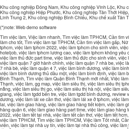
Khu công nghiệp Đông Nam, Khu công nghiệp Vĩnh Lộc, Khu cô
Khu công nghiệp Hiệp Phước, Khu công nghiệp Tân Thới Hiệp,
Linh Trung 2, Khu công nghiệp Bình Chiểu, Khu chế xuất Tân 
(*)note: Web demo software
Tìm việc làm, Việc làm nhanh, Tìm việc làm TPHCM, Cần tìm việ
làm cho tốt, Tìm việc làm tại TPHCM, Cần tìm việc làm gấp, Nữ 
tphcm, việc làm tphcm 2022, việc làm tphcm cho sinh viên, việ
hoteljob, việc làm tphcm lương cao, việc làm tphcm không yêu cầ
việc làm thủ đức part time, việc làm thủ đức cho sinh viên, việc
việc làm quận 7 giờ hành chính, việc làm quận 7 nhà be, việc l
7 nhà bè, việc làm quận 4 7, việc làm bình dương, việc làm bình
việc làm bình dương thủ dầu một, việc làm bình định, việc làm
Bình Thạnh, Tìm việc làm Quận Bình Thạnh mới nhất, Việc làm 
Thạnh, việc làm, gg map, việc làm siêu thị, việc làm siêu thị tphc
nẵng, việc làm siêu thị go, việc làm siêu thị hà nội, việc làm si
giang, việc làm tgdd bến tre, việc làm tgdd bình dương, review vi
dương, việc làm lái xe cần thơ, việc làm lái xe ở tphcm, việc làm
lai, việc làm giao hàng, việc làm giao hàng tiết kiệm, việc làm
hàng quận 6, việc làm giao hàng part time, việc làm giao hàng tết
2022, việc làm tết tại nhà, việc làm tết cần thơ, việc làm tết 
việc làm TPHCM, Tìm việc làm TPHCM, Việc làm Tốt nhất, Cần tì
viên, việc làm tại nhà uy tín, việc làm tại nhà thủ công, việc làm