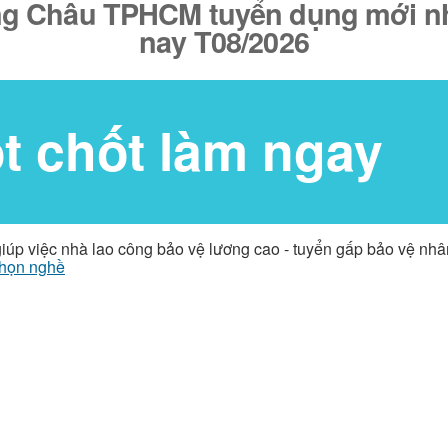
ng Châu TPHCM tuyển dụng mới nhấ
nay T08/2026
ốt chốt làm ngay
giúp việc nhà lao công bảo vệ lương cao - tuyển gấp bảo vệ nh
họn nghề