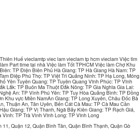
hiên Huế vieclamtp viec lam vieclam tp hcm vieclam Việc tìm
làm Part time tại nhà Việc làm Tốt TPHCM Việc làm Chợ Khu
 Biên: TP Điện Biên Phủ Hà Giang: TP Hà Giang Hà Nam: TP
Tam Điệp Phú Thọ: TP Việt Trì Quảng Ninh: TP Hạ Long, Móng
 Phổ Yên Tuyên Quang: TP Tuyên Quang Vĩnh Phúc: TP Vĩnh
ắk Lắk: TP Buôn Ma Thuột Đắk Nông: TP Gia Nghĩa Gia Lai:
 Nghệ An: TP Vinh Phú Yên: TP Tuy Hòa Quảng Bình: TP Đồng
ơn Khu vực Miền NamAn Giang: TP Long Xuyên, Châu Đốc Bà
 An, Thuận An, Tân Uyên, Bến Cát Cà Mau: TP Cà Mau Cần
Hậu Giang: TP Vị Thanh, Ngã Bảy Kiên Giang: TP Rạch Giá,
 Vinh: TP Trà Vinh Vĩnh Long: TP Vĩnh Long
ận 11, Quận 12, Quận Bình Tân, Quận Bình Thạnh, Quận Gò