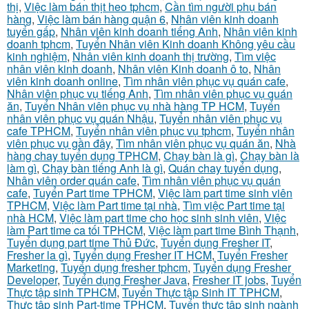
thị
,
Việc làm bán thịt heo tphcm
,
Cần tìm người phụ bán
hàng
,
Việc làm bán hàng quận 6
,
Nhân viên kinh doanh
tuyển gấp
,
Nhân viên kinh doanh tiếng Anh
,
Nhân viên kinh
doanh tphcm
,
Tuyển Nhân viên Kinh doanh Không yêu cầu
kinh nghiệm
,
Nhân viên kinh doanh thị trường
,
Tìm việc
nhân viên kinh doanh
,
Nhân viên Kinh doanh ô to
,
Nhân
viên kinh doanh online
,
Tìm nhân viên phục vụ quán cafe
,
Nhân viên phục vụ tiếng Anh
,
Tìm nhân viên phục vụ quán
ăn
,
Tuyển Nhân viên phục vụ nhà hàng TP HCM
,
Tuyển
nhân viên phục vụ quán Nhậu
,
Tuyển nhân viên phục vụ
cafe TPHCM
,
Tuyển nhân viên phục vụ tphcm
,
Tuyển nhân
viên phục vụ gần đây
,
Tìm nhân viên phục vụ quán ăn
,
Nhà
hàng chay tuyển dụng TPHCM
,
Chạy bàn là gì
,
Chạy bàn là
làm gì
,
Chạy bàn tiếng Anh là gì
,
Quán chay tuyển dụng
,
Nhân viên order quán cafe
,
Tìm nhân viên phục vụ quán
cafe
,
Tuyển Part time TPHCM
,
Việc làm part time sinh viên
TPHCM
,
Việc làm Part time tại nhà
,
Tìm việc Part time tại
nhà HCM
,
Việc làm part time cho học sinh sinh viên
,
Việc
làm Part time ca tối TPHCM
,
Việc làm part time Bình Thạnh
,
Tuyển dụng part time Thủ Đức
,
Tuyển dụng Fresher IT
,
Fresher la gì
,
Tuyển dụng Fresher IT HCM
,
Tuyển Fresher
Marketing
,
Tuyển dụng fresher tphcm
,
Tuyển dụng Fresher
Developer
,
Tuyển dụng Fresher Java
,
Fresher IT jobs
,
Tuyển
Thực tập sinh TPHCM
,
Tuyển Thực tập Sinh IT TPHCM
,
Thực tập sinh Part-time TPHCM
,
Tuyển thực tập sinh ngành