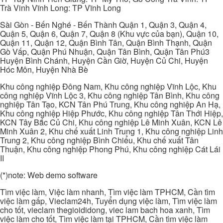
Trà Vinh Vĩnh Long: TP Vĩnh Long
Sài Gòn - Bến Nghé - Bến Thành Quận 1, Quận 3, Quận 4,
Quận 5, Quận 6, Quận 7, Quận 8 (Khu vực của bạn), Quận 10,
Quận 11, Quận 12, Quận Bình Tân, Quận Bình Thạnh, Quận
Gò Vấp, Quận Phú Nhuận, Quận Tân Bình, Quận Tân Phú3
Huyện Bình Chánh, Huyện Cần Giờ, Huyện Củ Chi, Huyện
Hóc Môn, Huyện Nhà Bè
Khu công nghiệp Đông Nam, Khu công nghiệp Vĩnh Lộc, Khu
công nghiệp Vĩnh Lộc 3, Khu công nghiệp Tân Bình, Khu công
nghiệp Tân Tạo, KCN Tân Phú Trung, Khu công nghiệp An Hạ,
Khu công nghiệp Hiệp Phước, Khu công nghiệp Tân Thới Hiệp,
KCN Tây Bắc Củ Chi, Khu công nghiệp Lê Minh Xuân, KCN Lê
Minh Xuân 2, Khu chế xuất Linh Trung 1, Khu công nghiệp Linh
Trung 2, Khu công nghiệp Bình Chiểu, Khu chế xuất Tân
Thuận, Khu công nghiệp Phong Phú, Khu công nghiệp Cát Lái
II
(*)note: Web demo software
Tìm việc làm, Việc làm nhanh, Tìm việc làm TPHCM, Cần tìm
việc làm gấp, Vieclam24h, Tuyển dụng việc làm, Tìm việc làm
cho tốt, vieclam thegioididong, viec lam bach hoa xanh, Tìm
việc làm cho tốt, Tìm việc làm tại TPHCM, Cần tìm việc làm