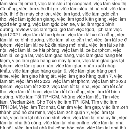
làm siêu thị emart, việc làm siêu thị coopmart, việc làm siêu thị
đà nẵng, việc làm siêu thị go, việc làm siêu thị hà nội, việc làm
siêu thị điện máy chợ lớn, việc làm tgdd, việc làm tgdd cần
thơ, việc làm tgdd an giang, việc làm tgdd kiên giang, việc làm
tgdd tiền giang, việc làm tgdd bến tre, việc làm tgdd bình
dương, review việc làm tgdd, giờ làm việc tgdd, lịch làm việc
tgdd 2021, việc làm lái xe tphcm, việc làm lái xe đà nẵng, việc
làm lái xe bình dương, việc làm lái xe cần thơ, việc làm lái xe ở
tphcm, việc làm lái xe b2 đà nẵng mới nhất, việc làm lái xe hà
nội, việc làm lái xe hải phòng, việc làm lái xe b2 tphcm, việc
làm lái xe gia lai, việc làm giao hàng, việc làm giao hàng tiết
kiệm, việc làm giao hàng xe máy tphcm, việc làm giao gas tại
tphcm, việc làm giao nhận, việc làm giao nhận xuất nhập
khẩu, việc làm giao hàng quận 6, việc làm giao hàng part
time, việc làm giao hàng tết, việc làm giao hàng quận 7, việc
làm tết, việc làm tết 2023, việc làm tết tphcm, việc làm tết 2023
tphcm, việc làm tết 2022, việc làm tết tại nhà, việc làm tết cần
thơ, việc làm tết hcm, việc làm tết đà nẵng, việc làm tết bình
dương, Việc làm Tốt TPHCM, Những việc làm tốt, Tìm việc
làm, Vieclam24h, Cho Tốt việc làm TPHCM, Tìm việc làm
TPHCM, Việc làm Tốt nhất, Cần tìm việc làm gấp, việc làm 24h
thành phố hồ chí minh, việc làm 24h quận 7, việc làm tại
nhà, việc làm tại nhà cho sinh viên, việc làm tại nhà uy tín, việc
làm tại nhà thủ công, việc làm tại nhà online, việc làm tại nhà
hà nội, việc làm tại nhà thủ công hóc môn, việc làm tại nhà thủ