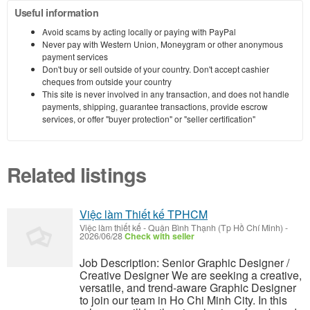
Useful information
Avoid scams by acting locally or paying with PayPal
Never pay with Western Union, Moneygram or other anonymous
payment services
Don't buy or sell outside of your country. Don't accept cashier
cheques from outside your country
This site is never involved in any transaction, and does not handle
payments, shipping, guarantee transactions, provide escrow
services, or offer "buyer protection" or "seller certification"
Related listings
Việc làm Thiết kế TPHCM
Việc làm thiết kế
-
Quận Bình Thạnh (Tp Hồ Chí Minh)
-
2026/06/28
Check with seller
Job Description: Senior Graphic Designer /
Creative Designer We are seeking a creative,
versatile, and trend-aware Graphic Designer
to join our team in Ho Chi Minh City. In this