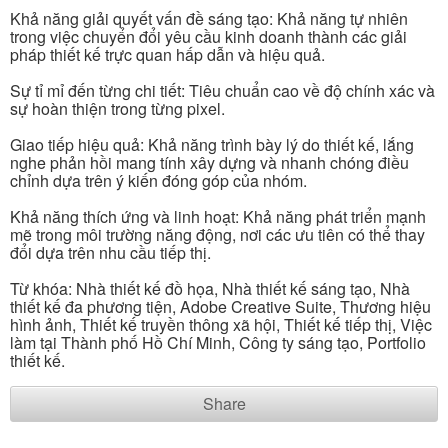
Khả năng giải quyết vấn đề sáng tạo: Khả năng tự nhiên
trong việc chuyển đổi yêu cầu kinh doanh thành các giải
pháp thiết kế trực quan hấp dẫn và hiệu quả.
Sự tỉ mỉ đến từng chi tiết: Tiêu chuẩn cao về độ chính xác và
sự hoàn thiện trong từng pixel.
Giao tiếp hiệu quả: Khả năng trình bày lý do thiết kế, lắng
nghe phản hồi mang tính xây dựng và nhanh chóng điều
chỉnh dựa trên ý kiến ​​đóng góp của nhóm.
Khả năng thích ứng và linh hoạt: Khả năng phát triển mạnh
mẽ trong môi trường năng động, nơi các ưu tiên có thể thay
đổi dựa trên nhu cầu tiếp thị.
Từ khóa: Nhà thiết kế đồ họa, Nhà thiết kế sáng tạo, Nhà
thiết kế đa phương tiện, Adobe Creative Suite, Thương hiệu
hình ảnh, Thiết kế truyền thông xã hội, Thiết kế tiếp thị, Việc
làm tại Thành phố Hồ Chí Minh, Công ty sáng tạo, Portfolio
thiết kế.
Share