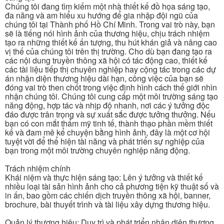
Chúng tôi đang tìm kiếm một nhà thiết kế đồ họa sáng tạo,
đa năng và am hiểu xu hướng để gia nhập đội ngũ của
chúng tôi tại Thành phố Hồ Chí Minh. Trong vai trò này, bạn
sẽ là tiếng nói hình ảnh của thương hiệu, chịu trách nhiệm
tạo ra những thiết kế ấn tượng, thu hút khán giả và nâng cao
vị thế của chúng tôi trên thị trường. Cho dù bạn đang tạo ra
các nội dung truyền thông xã hội có tác động cao, thiết kế
các tài liệu tiếp thị chuyên nghiệp hay cộng tác trong các dự
án nhận diện thương hiệu dài hạn, công việc của bạn sẽ
đóng vai trò then chốt trong việc định hình cách thế giới nhìn
nhận chúng tôi. Chúng tôi cung cấp một môi trường sáng tạo
năng động, hợp tác và nhịp độ nhanh, nơi các ý tưởng độc
đáo được trân trọng và sự xuất sắc được tưởng thưởng. Nếu
bạn có con mắt thẩm mỹ tinh tế, thành thạo phần mềm thiết
kế và đam mê kể chuyện bằng hình ảnh, đây là một cơ hội
tuyệt vời để thể hiện tài năng và phát triển sự nghiệp của
bạn trong một môi trường chuyên nghiệp năng động.
Trách nhiệm chính
Khái niệm và thực hiện sáng tạo: Lên ý tưởng và thiết kế
nhiều loại tài sản hình ảnh cho cả phương tiện kỹ thuật số và
in ấn, bao gồm các chiến dịch truyền thông xã hội, banner,
brochure, bài thuyết trình và tài liệu xây dựng thương hiệu.
Quản lý thương hiệu: Duy trì và phát triển nhận diện thương