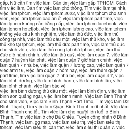
gấp, Nữ cần tìm việc làm, Cần tìm việc làm gấp TPHCM, Cách
tìm việc làm, Cần tìm việc làm phổ thông, Tìm việc làm tại nhà,
việc làm tphcm, việc làm tphcm 2022, việc làm tphcm cho sinh
viên, việc làm tphcm bao ăn ở, việc làm tphcm part time, việc
làm tphcm không cần bằng cấp, việc làm tphcm facebook, việc
làm tphcm hoteljob, việc làm tphcm lương cao, việc làm tphcm
không yêu cầu kinh nghiệm, việc làm thủ đức, việc làm thủ
công tại nhà, việc làm thủ dầu một, việc làm thủ kho, việc làm
thủ kho tại tphcm, việc làm thủ đức part time, việc làm thủ đức
cho sinh viên, việc làm thủ công tại nhà tphcm, việc làm thủ
đức giờ hành chính, việc làm thủ quỹ, việc làm quận 7, việc làm
quận 7 huỳnh tấn phát, việc làm quận 7 giờ hành chính, việc
làm quận 7 nhà be, việc làm quận 7 lương cao, việc làm quận 7
vieclam116, việc làm quận 7 hôm nay, việc làm thêm quận 7
part time, tìm việc làm quận 7 nhà bè, việc làm quận 4 7, việc
làm bình dương, việc làm bình thạnh, việc làm bình tân, việc
làm bình chánh, việc làm bảo vệ
việc làm bình dương thủ dầu một, việc làm bình định, việc làm
bình sơn quảng ngãi, việc làm bình minh, Việc làm Bình Thạnh
cho sinh viên, Việc làm Bình Thạnh Part Time, Tìm việc làm D2
Bình Thạnh, Tìm việc làm Quận Bình Thạnh mới nhất, Việc làm
Bình Thạnh cho tốt, Tìm việc làm cho người lớn tuổi ở Bình
Thạnh, Tìm việc làm ở chợ Bà Chiểu, Tuyển công nhân ở Bình
Thạnh, việc làm, gg map, việc làm siêu thị, việc làm siêu thị
tphcm, việc làm siêu thị cần thơ, việc làm siêu thị quận 7, việc