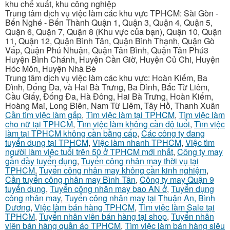
khu chế xuất, khu công nghiệp
Trung tâm dịch vụ việc làm các khu vực TPHCM: Sài Gòn -
Bến Nghé - Bến Thành Quận 1, Quận 3, Quận 4, Quận 5,
Quận 6, Quận 7, Quận 8 (Khu vực của bạn), Quận 10, Quận
11, Quận 12, Quận Bình Tân, Quận Bình Thạnh, Quận Gò
Vấp, Quận Phú Nhuận, Quận Tân Bình, Quận Tân Phú3
Huyện Bình Chánh, Huyện Cần Giờ, Huyện Củ Chi, Huyện
Hóc Môn, Huyện Nhà Bè
Trung tâm dịch vụ việc làm các khu vực: Hoàn Kiếm, Ba
Đình, Đống Đa, và Hai Bà Trưng, Ba Đình, Bắc Từ Liêm,
Cầu Giấy, Đống Đa, Hà Đông, Hai Bà Trưng, Hoàn Kiếm,
Hoàng Mai, Long Biên, Nam Từ Liêm, Tây Hồ, Thanh Xuân
Cần tìm việc làm gấp
,
Tìm việc làm tại TPHCM
,
Tìm việc làm
cho nữ tại TPHCM
,
Tìm việc làm không cần độ tuổi
,
Tìm việc
làm tại TPHCM không cần bằng cấp
,
Các công ty đang
tuyển dụng tại TPHCM
,
Việc làm nhanh TPHCM
,
Việc tìm
người làm việc tuổi trên 50 ở TPHCM mới nhất
,
Công ty may
gần đầy tuyển dụng
,
Tuyển công nhân may thời vụ tại
TPHCM
,
Tuyển công nhân may không cần kinh nghiệm
,
Cần tuyển công nhân may Bình Tân
,
Công ty may Quận 9
tuyển dụng
,
Tuyển công nhân may bao AN ở
,
Tuyển dụng
công nhân may
,
Tuyển công nhân may tại Thuận An, Bình
Dương
,
Việc làm bán hàng TPHCM
,
Tìm việc làm Sale tại
TPHCM
,
Tuyển nhân viên bán hàng tại shop
,
Tuyển nhân
viên bán hàng quần áo TPHCM
,
Tìm việc làm bán hàng siêu