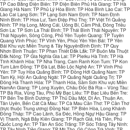
TP Cao Bằng Điện Biên: TP Điện Biên Phủ Hà Giang: TP Hà
Giang Hà Nam: TP Phủ Lý Hòa Bình: TP Hòa Bình Lào Cai: TP
Lào Cai Lạng Sơn: TP Lạng Sơn Nam Định: TP Nam Định
Ninh Bình: TP Hoa Lư, Tam Điệp Phú Thọ: TP Việt Trì Quảng
Ninh: TP Hạ Long, Móng Cái, Uông Bí, Cẩm Phả, Đông Triều
Sơn La: TP Sơn La Thái Bình: TP Thái Bình Thái Nguyên: TP
Thái Nguyên, Sông Công, Phổ Yên Tuyên Quang: TP Tuyên
Quang Vĩnh Phúc: TP Vĩnh Yên, Phúc Yên Yên Bái: TP Yên
Bái Khu vực Miền Trung & Tây NguyênBình Định: TP Quy
Nhơn Bình Thuận: TP Phan Thiết Đắk Lắk: TP Buôn Ma Thuột
Đắk Nông: TP Gia Nghĩa Gia Lai: TP Pleiku Hà Tĩnh: TP Hà
Tĩnh Khánh Hòa: TP Nha Trang, Cam Ranh Kon Tum: TP Kon
Tum Lâm Đồng: TP Đà Lạt, Bảo Lộc Nghệ An: TP Vinh Phú
Yên: TP Tuy Hòa Quảng Bình: TP Đồng Hới Quảng Nam: TP
Tam Kỳ, Hội An Quảng Ngãi: TP Quảng Ngãi Quảng Trị: TP
Đông Hà Thanh Hóa: TP Thanh Hóa, Sầm Sơn Khu vực Miền
NamAn Giang: TP Long Xuyên, Châu Đốc Bà Rịa – Vũng Tàu:
TP Bà Rịa, Vũng Tàu, Phú Mỹ Bạc Liêu: TP Bạc Liêu Bến Tre:
TP Bến Tre Bình Dương: TP Thủ Dầu Một, Dĩ An, Thuận An,
Tân Uyên, Bến Cát Cà Mau: TP Cà Mau Cần Thơ: TP Cần Thơ
(trực thuộc Trung ương) Đồng Nai: TP Biên Hòa, Long Khánh
Đồng Tháp: TP Cao Lãnh, Sa Đéc, Hồng Ngự Hậu Giang: TP
Vị Thanh, Ngã Bảy Kiên Giang: TP Rạch Giá, Hà Tiên, Phú
Quốc Long An: TP Tân An Sóc Trăng: TP Sóc Trăng Tây Ninh:
TP Tây Ninh Tiền Giang: TP Mỹ Tho, Gò Công Trà Vinh: TP