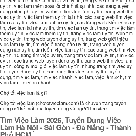
tín, việc làm online tại nhà 2020 uy tín, công việc online tại nhà
uy tin, việc làm thêm soát lỗi chính tả tại nhà, các trang tuyển
dụng miễn phí uy tín, website tìm việc làm uy tín, trang web tim
viec uy tin, việc làm thêm uy tín tại nhà, các trang web tìm việc
làm có uy tín, viec lam online uy tin, các trang web kiếm việc uy
tín, viec lam tai nha uy tin, tim viec lam uy tin, trang tìm việc làm
thêm uy tín, việc làm thêm uy tín, trang viec lam uy tin, web tim
viec uy tin, trang web tuyen dung uy tin, trang web giới thiệu
việc làm uy tín, tìm việc ở trang nào uy tín, trang web tuyển
dụng nào uy tín, tìm kiếm việc làm uy tín, cac trang web tim viec
uy tin, 10 trang tìm việc uy tín, trang tim viec lam uy tin, tim viec
uy tin, cac trang web tuyen dung uy tin, trang web tim viec lam
uy tin, công ty môi giới việc làm uy tín, nhung trang tim viec uy
tin, tuyen dung uy tin, cac trang tim viec lam uy tin, tuyển
dụng, tìm việc làm, tim viec nhanh, việc làm, việc làm 24h, tim
viec lam, tìm việc nhanh
Chợ tốt việc làm là gì?
Chợ tốt việc làm (chototvieclam.com) là chuyên trang tuyển
dụng nơi kết nối nhà tuyển dụng và người tìm việc
Tìm Việc Làm 2026, Tuyển Dụng Việc
Làm Hà Nội - Sài Gòn - Đà Nẵng - Thành
Phố HCM