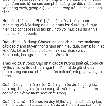
hiệu, đảm bảo tất cả các sản phẩm sáng tạo đều nhất quán
về phong cách, giọng điệu và chất lượng trên tất cả các nền
tảng.
Hợp tác chiến dịch: Phối hợp chặt chẽ với các nhóm
Marketing và Nội dung để cùng nhau lên ý tưởng và thực
hiện các concept sáng tạo phù hợp với mục tiêu dự án và
mục tiêu kinh doanh.
Điều chỉnh nội dung: Chuyển đổi các chiến lược marketing
cấp cao thành truyền thông hình ảnh hiệu quả, đảm bảo thiết
kế được tối ưu hóa cho các kênh khác nhau (ví dụ:
Facebook, Instagram, LinkedIn, Website).
Theo dõi xu hướng: Cập nhật các xu hướng thiết kế, công cụ
kỹ thuật số và tiêu chuẩn ngành mới nhất để giữ cho sản
phẩm sáng tạo của chúng ta luôn mới mẻ, sáng tạo và cạnh
tranh.
Quản lý quy trình làm việc: Quản lý nhiều dự án cùng lúc,
đáp ứng thời hạn chặt chẽ trong khi vẫn duy trì tiêu chuẩn
cao về chi tiết và kiểm soát chất lượng.
Quản lý tài sản: Tổ chức và duy trì thư viện tài sản sáng tạo,
mẫu và hướng dẫn thương hiệu để nhóm sử dụng hiệu quả.