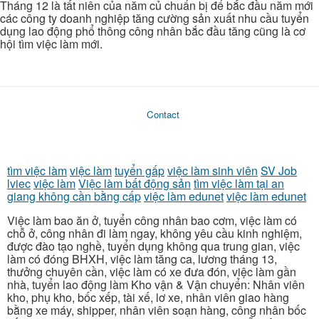
Tháng 12 là tất niên của năm củ chuẩn bị để bắc đầu năm mới
các công ty doanh nghiệp tăng cường sản xuất nhu cầu tuyển
dụng lao động phổ thông công nhân bắc đầu tăng cũng là cơ
hội tìm việc làm mới.
Contact
tìm việc làm
việc làm
tuyển gấp
việc làm sinh viên
SV Job
lviec
việc làm
Việc làm bất động sản
tìm việc làm tại an
giang không cần bằng cấp
việc làm edunet
việc làm edunet
Việc làm bao ăn ở, tuyển công nhân bao cơm, việc làm có
chỗ ở, công nhân đi làm ngay, không yêu cầu kinh nghiệm,
được đào tạo nghề, tuyển dụng không qua trung gian, việc
làm có đóng BHXH, việc làm tăng ca, lương tháng 13,
thưởng chuyên cần, việc làm có xe đưa đón, việc làm gần
nhà, tuyển lao động làm Kho vận & Vận chuyển: Nhân viên
kho, phụ kho, bốc xếp, tài xế, lơ xe, nhân viên giao hàng
bằng xe máy, shipper, nhân viên soạn hàng, công nhân bốc